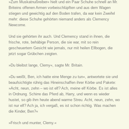
»Zum Muskatnußreiber« hielt und ein Paar Schuhe schnell an Mr.
Briteins offenen Armen vorbeischlüpften und aus dem Wagen
stiegen und gewichtig auf den Boden trafen, da war kein Zweifel
mehr: diese Schuhe gehörten niemand anders als Clemency
Newcome.
Und sie gehörten ihr auch. Und Clemency stand in ihnen, die
frische, rote, behäbige Person, die sie war, mit so rein
gescheuertem Gesicht wie jemals, nur mit heilen Ellbogen, die
jetzt sogar Grübchen zeigten.
»Du bleibst lange, Clemy«, sagte Mr. Britain.
»Du weißt, Ben, ich hatte eine Menge zu tun«, antwortete sie und
beaufsichtigte rührig das Hineinschaffen ihrer Körbe und Pakete:
»Acht, neun, zehn – wo ist elf? Ach, meine elf Körbe. Es ist alles
in Ordnung. Schirre das Pferd ab, Harry, und wenn es wieder
hustet, so gib ihm heute abend warme Streu. Acht, neun, zehn, wo
ist nur elf? Ach ja, ich vergaß, es ist schon richtig. Was machen
die Kinder, Ben?«
»Frisch und munter, Clemy.«