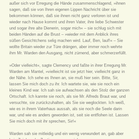
außer sich vor Erregung die Hände zusammenschlagend, »ihnen
sagen, daß sie von Ihren eigenen Lippen Nachricht über sie
bekommen können, daß sie ihnen nicht ganz verloren ist und
wieder nach Hause kommt und ihren Vater, ihre liebe Schwester
und sogar ihre alte Dienerin, sogar mich« – sie schlug sich mit
beiden Händen auf die Brust – »wieder mit dem Anblick ihres
süßen Gesichtchens selig machen wird. Lauf, Ben, lauf!« – Sie
wollte Britain wieder zur Türe drängen, aber immer noch wehrte
ihm Mr. Warden den Ausgang, nicht zürnend, aber schmerzerfüllt.
»Oder vielleicht«, sagte Clemency und faßte in ihrer Erregung Mr.
Warden am Mantel, »vielleicht ist sie jetzt hier, vielleicht ganz in
der Nähe. Ich sehe es Ihnen an, sie muß hier sein. Bitte, Sir,
lassen Sie mich doch zu ihr. Ich wartete sie, wie sie noch ein
kleines Kind war. Ich sah sie aufwachsen als den Stolz der ganzen
Ortschaft. Ich kannte sie noch, als sie Mr. Alfreds Braut war, und
versuchte, sie zurückzuhalten, als Sie sie weglockten. Ich weiß,
wie es in ihrem Vaterhaus aussah, als sie noch die Seele darin
war, und wie es anders geworden ist, seit sie entflohen ist. Lassen
Sie mich doch mit ihr sprechen, Sir!«
Warden sah sie mitleidig und ein wenig verwundert an, gab aber