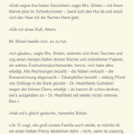
»Gott segne ihre lieben Gesichter!« sagte Mrs. Britain – mit ihrem
Manne jetzt im Schenkzimmer –, band sich den Hut ab und strich
sich das Haar mit der flachen Hand glatt.
»Gib mir einen Kuß, Alter!«
Mr. Britain beeilte sich, es zu tun.
»Ich glaube«, sagte Mrs. Britain, widmete sich ihren Taschen und
zog einen riesigen Ballen dünner Bücher und zerknitterter Papiere,
ein wahres Eselsohrendurcheinander, hervor, »ich habe alles
erledigt. Alle Rechnungen bezahlt – die Rüben verkauft – die
Brauerrechnung abgemacht – Tabakpfeifen bestellt – siebzig Pfund
vier Shillinge in die Bank gezahlt – Dr. Heathfields Guthaben
wegen der kleinen Clemy erledigt – du kannst dir schon denken,
wie’s ausgefallen ist – Dr. Heathfield will wieder nichts nehmen,
Ben.«
»Hab mir’s gleich gedacht«, bemerkte Britain.
»Ja. Er sagt, wie groß unsere Familie auch würde, er möchte dir
nie einen halben Penny abnehmen dafür – nicht, wenn du zwanzig