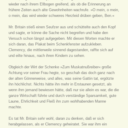
wieder nach ihrem Ellbogen greifend, als ob die Erinnerung an
frühere Zeiten auch alte Gewohnheiten wachrufe. »O mein, o mein,
o mein, das wird wieder schweres Herzleid drüben geben, Ben.«
Mr. Britain stieß einen Seufzer aus und schüttelte auch den Kopf
und sagte, er könne die Sache nicht begreifen und habe den
Versuch schon längst aufgegeben. Mit diesen Worten machte er
sich daran, das Plakat beim Schenkfenster aufzukleben.
Clemency, die mittlerweile sinnend dagestanden, raffte sich auf
und eilte hinaus, nach ihren Kindern zu sehen.
Obgleich der Wirt der Schenke »Zum Muskatnußreiber« große
Achtung vor seiner Frau hegte, so geschah das doch ganz nach
der alten Gönnerweise, und alles, was seine Gattin tat, ergötzte
ihn höchlichst. Nichts hätte ihn mehr in Erstaunen gesetzt, als
wenn ihm jemand bewiesen hätte, daß nur sie allein es war, die die
ganze Wirtschaft führte und durch verständige Sparsamkeit, gute
Laune, Ehrlichkeit und Fleiß ihn zum wohlhabenden Manne
machte.
Es tat Mr. Britain sehr wohl, daran zu denken, daß er sich
herabgelassen, als er Clemency geheiratet. Sie war ihm ein