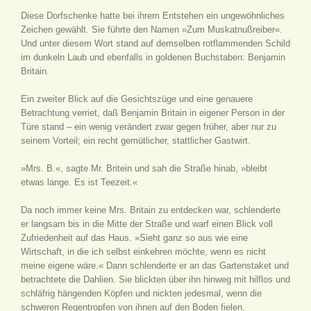
Diese Dorfschenke hatte bei ihrem Entstehen ein ungewöhnliches
Zeichen gewählt. Sie führte den Namen »Zum Muskatnußreiber«.
Und unter diesem Wort stand auf demselben rotflammenden Schild
im dunkeln Laub und ebenfalls in goldenen Buchstaben: Benjamin
Britain.
Ein zweiter Blick auf die Gesichtszüge und eine genauere
Betrachtung verriet, daß Benjamin Britain in eigener Person in der
Türe stand – ein wenig verändert zwar gegen früher, aber nur zu
seinem Vorteil; ein recht gemütlicher, stattlicher Gastwirt.
»Mrs. B.«, sagte Mr. Britein und sah die Straße hinab, »bleibt
etwas lange. Es ist Teezeit.«
Da noch immer keine Mrs. Britain zu entdecken war, schlenderte
er langsam bis in die Mitte der Straße und warf einen Blick voll
Zufriedenheit auf das Haus. »Sieht ganz so aus wie eine
Wirtschaft, in die ich selbst einkehren möchte, wenn es nicht
meine eigene wäre.« Dann schlenderte er an das Gartenstaket und
betrachtete die Dahlien. Sie blickten über ihn hinweg mit hilflos und
schläfrig hängenden Köpfen und nickten jedesmal, wenn die
schweren Regentropfen von ihnen auf den Boden fielen.