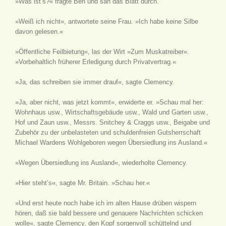
»Was ist’s?« fragte Ben und sah das Blatt durch.
»Weiß ich nicht«, antwortete seine Frau. »Ich habe keine Silbe
davon gelesen.«
»Öffentliche Feilbietung«, las der Wirt »Zum Muskatreiber«.
»Vorbehaltlich früherer Erledigung durch Privatvertrag.«
»Ja, das schreiben sie immer drauf«, sagte Clemency.
»Ja, aber nicht, was jetzt kommt«, erwiderte er. »Schau mal her:
Wohnhaus usw., Wirtschaftsgebäude usw., Wald und Garten usw.,
Hof und Zaun usw., Messrs. Snitchey & Craggs usw., Beigabe und
Zubehör zu der unbelasteten und schuldenfreien Gutsherrschaft
Michael Wardens Wohlgeboren wegen Übersiedlung ins Ausland.«
»Wegen Übersiedlung ins Ausland«, wiederholte Clemency.
»Hier steht’s«, sagte Mr. Britain. »Schau her.«
»Und erst heute noch habe ich im alten Hause drüben wispern
hören, daß sie bald bessere und genauere Nachrichten schicken
wolle«, sagte Clemency, den Kopf sorgenvoll schüttelnd und