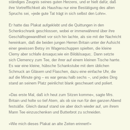
ständiges Zeugnis seines guten Herzens, und er hielt dafür, daß
ihre Vortrefflichkeit als Hausfrau nur eine Bestätigung des alten
Spruchs sei, »jede gute Tat trägt in sich selbst den Lohn«.
Er hatte das Plakat aufgeklebt und die Quittungen in den
Schenkschrank geschlossen, wobei er immerwährend über ihre
Geschäftsgewandtheit vor sich hin lachte, als sie mit der Nachricht
hereinkam, daß die beiden jungen Herren Britain unter der Aufsicht
einer gewissen Betsy im Wagenschuppen spielten, die kleine
Clemy aber schlafe &rsaquo;wie ein Bild&lsaquo;. Dann setzte
sich Clemency zum Tee, der ihrer auf einem kleinen Tische harrte.
Es war eine kleine, hübsche Schankstube mit dem üblichen
Schmuck an Gläsern und Flaschen, dazu eine einfache Uhr, die
auf die Minute ging – es war genau halb sechs –, und jedes Ding
stand an seinem Platz peinlichst blank gescheuert und poliert.
»Das erste Mal, daß ich heut zum Sitzen komme«, sagte Mrs.
Britain und holte so tief Atem, als ob sie nun für den ganzen Abend
festsäße. Gleich darauf stand sie aber doch wieder auf, um ihrem
Mann Tee einzuschenken und Butterbrot zu schneiden.
»Wie mich dieses Plakat an alte Zeiten erinnert!«