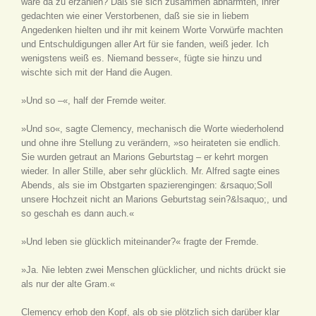
wäre da zu erzählen? Daß sie sich zusammen abhärmten, ihrer
gedachten wie einer Verstorbenen, daß sie sie in liebem
Angedenken hielten und ihr mit keinem Worte Vorwürfe machten
und Entschuldigungen aller Art für sie fanden, weiß jeder. Ich
wenigstens weiß es. Niemand besser«, fügte sie hinzu und
wischte sich mit der Hand die Augen.
»Und so –«, half der Fremde weiter.
»Und so«, sagte Clemency, mechanisch die Worte wiederholend
und ohne ihre Stellung zu verändern, »so heirateten sie endlich.
Sie wurden getraut an Marions Geburtstag – er kehrt morgen
wieder. In aller Stille, aber sehr glücklich. Mr. Alfred sagte eines
Abends, als sie im Obstgarten spazierengingen: &rsaquo;Soll
unsere Hochzeit nicht an Marions Geburtstag sein?&lsaquo;, und
so geschah es dann auch.«
»Und leben sie glücklich miteinander?« fragte der Fremde.
»Ja. Nie lebten zwei Menschen glücklicher, und nichts drückt sie
als nur der alte Gram.«
Clemency erhob den Kopf, als ob sie plötzlich sich darüber klar