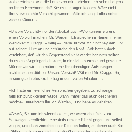
wollte erfahren, was die Leute von mir sprächen. Ich sehe übrigens
an Ihrem Benehmen, daß Sie es mir sagen können. Wäre nicht
Ihre verwünschte Vorsicht gewesen, hätte ich längst alles schon
wissen können.«
»Unsere Vorsicht!« rief der Advokat aus. »Wie können Sie uns
einen Vorwurf machen, Mr. Warden! Ich spreche im Namen meiner
Wenigkeit & Craggs‘ – selig –«, dabei blickte Mr. Snitchey den Flor
auf seinem Hute an und schüttelte den Kopf. »Wir hatten doch
vereinbart, daß wir den Gegenstand nicht wieder berühren sollten,
da es eine Angelegenheit wäre, in die sich so ernste und gesetzte
Männer wie wir – ich notierte mir Ihre damaligen Äußerungen –
nicht mischen dürften. Unsere Vorsicht! Während Mr. Craggs, Sir,
in sein geachtetes Grab stieg in dem vollen Glauben –«
»Ich hatte ein feierliches Versprechen gegeben, zu schweigen,
falls ich zurückkehren würde, wann immer das auch geschehen
möchte«, unterbrach ihn Mr. Warden, »und habe es gehalten.«
»Gewiß, Sir, und ich wiederhole es, wir waren ebenfalls zum
Schweigen verpflichtet, einesteils unserer Pflicht gegen uns selbst
wegen, und dann verschiedener Klienten halber, zu denen auch Sie
zählten. Es kam uns nicht zu, Sie über eine derartig delikate