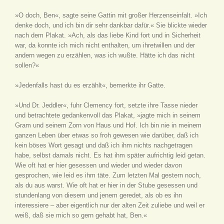
»O doch, Ben«, sagte seine Gattin mit großer Herzenseinfalt. »Ich
denke doch, und ich bin dir sehr dankbar dafür.« Sie blickte wieder
nach dem Plakat. »Ach, als das liebe Kind fort und in Sicherheit
war, da konnte ich mich nicht enthalten, um ihretwillen und der
andern wegen zu erzählen, was ich wußte. Hätte ich das nicht
sollen?«
»Jedenfalls hast du es erzählt«, bemerkte ihr Gatte.
»Und Dr. Jeddler«, fuhr Clemency fort, setzte ihre Tasse nieder
und betrachtete gedankenvoll das Plakat, »jagte mich in seinem
Gram und seinem Zorn von Haus und Hof. Ich bin nie in meinem
ganzen Leben über etwas so froh gewesen wie darüber, daß ich
kein böses Wort gesagt und daß ich ihm nichts nachgetragen
habe, selbst damals nicht. Es hat ihm später aufrichtig leid getan.
Wie oft hat er hier gesessen und wieder und wieder davon
gesprochen, wie leid es ihm täte. Zum letzten Mal gestern noch,
als du aus warst. Wie oft hat er hier in der Stube gesessen und
stundenlang von diesem und jenem geredet, als ob es ihn
interessiere – aber eigentlich nur der alten Zeit zuliebe und weil er
weiß, daß sie mich so gern gehabt hat, Ben.«