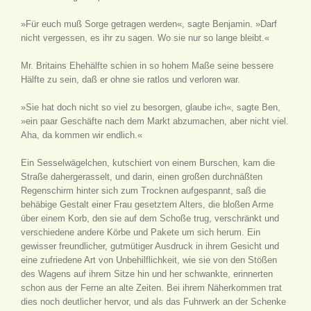
»Für euch muß Sorge getragen werden«, sagte Benjamin. »Darf
nicht vergessen, es ihr zu sagen. Wo sie nur so lange bleibt.«
Mr. Britains Ehehälfte schien in so hohem Maße seine bessere
Hälfte zu sein, daß er ohne sie ratlos und verloren war.
»Sie hat doch nicht so viel zu besorgen, glaube ich«, sagte Ben,
»ein paar Geschäfte nach dem Markt abzumachen, aber nicht viel.
Aha, da kommen wir endlich.«
Ein Sesselwägelchen, kutschiert von einem Burschen, kam die
Straße dahergerasselt, und darin, einen großen durchnäßten
Regenschirm hinter sich zum Trocknen aufgespannt, saß die
behäbige Gestalt einer Frau gesetztem Alters, die bloßen Arme
über einem Korb, den sie auf dem Schoße trug, verschränkt und
verschiedene andere Körbe und Pakete um sich herum. Ein
gewisser freundlicher, gutmütiger Ausdruck in ihrem Gesicht und
eine zufriedene Art von Unbehilflichkeit, wie sie von den Stößen
des Wagens auf ihrem Sitze hin und her schwankte, erinnerten
schon aus der Ferne an alte Zeiten. Bei ihrem Näherkommen trat
dies noch deutlicher hervor, und als das Fuhrwerk an der Schenke