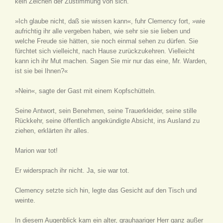
kein Zeichen der Zustimmung von sich.
»Ich glaube nicht, daß sie wissen kann«, fuhr Clemency fort, »wie
aufrichtig ihr alle vergeben haben, wie sehr sie sie lieben und
welche Freude sie hätten, sie noch einmal sehen zu dürfen. Sie
fürchtet sich vielleicht, nach Hause zurückzukehren. Vielleicht
kann ich ihr Mut machen. Sagen Sie mir nur das eine, Mr. Warden,
ist sie bei Ihnen?«
»Nein«, sagte der Gast mit einem Kopfschütteln.
Seine Antwort, sein Benehmen, seine Trauerkleider, seine stille
Rückkehr, seine öffentlich angekündigte Absicht, ins Ausland zu
ziehen, erklärten ihr alles.
Marion war tot!
Er widersprach ihr nicht. Ja, sie war tot.
Clemency setzte sich hin, legte das Gesicht auf den Tisch und
weinte.
In diesem Augenblick kam ein alter, grauhaariger Herr ganz außer