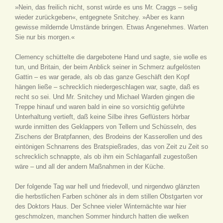
»Nein, das freilich nicht, sonst würde es uns Mr. Craggs – selig
wieder zurückgeben«, entgegnete Snitchey. »Aber es kann
gewisse mildernde Umstände bringen. Etwas Angenehmes. Warten
Sie nur bis morgen.«
Clemency schüttelte die dargebotene Hand und sagte, sie wolle es
tun, und Britain, der beim Anblick seiner in Schmerz aufgelösten
Gattin – es war gerade, als ob das ganze Geschäft den Kopf
hängen ließe – schrecklich niedergeschlagen war, sagte, daß es
recht so sei. Und Mr. Snitchey und Michael Warden gingen die
Treppe hinauf und waren bald in eine so vorsichtig geführte
Unterhaltung vertieft, daß keine Silbe ihres Geflüsters hörbar
wurde inmitten des Geklappers von Tellern und Schüsseln, des
Zischens der Bratpfannen, des Brodeins der Kasserollen und des
eintönigen Schnarrens des Bratspießrades, das von Zeit zu Zeit so
schrecklich schnappte, als ob ihm ein Schlaganfall zugestoßen
wäre – und all der andern Maßnahmen in der Küche.
Der folgende Tag war hell und friedevoll, und nirgendwo glänzten
die herbstlichen Farben schöner als in dem stillen Obstgarten vor
des Doktors Haus. Der Schnee vieler Winternächte war hier
geschmolzen, manchen Sommer hindurch hatten die welken