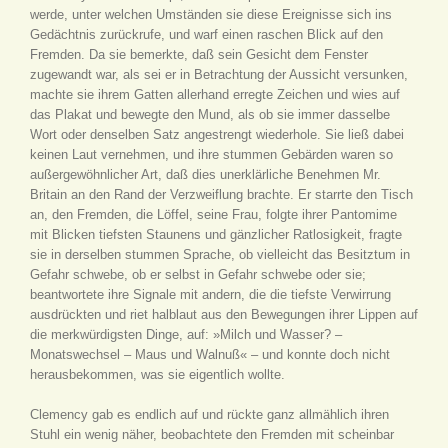
werde, unter welchen Umständen sie diese Ereignisse sich ins
Gedächtnis zurückrufe, und warf einen raschen Blick auf den
Fremden. Da sie bemerkte, daß sein Gesicht dem Fenster
zugewandt war, als sei er in Betrachtung der Aussicht versunken,
machte sie ihrem Gatten allerhand erregte Zeichen und wies auf
das Plakat und bewegte den Mund, als ob sie immer dasselbe
Wort oder denselben Satz angestrengt wiederhole. Sie ließ dabei
keinen Laut vernehmen, und ihre stummen Gebärden waren so
außergewöhnlicher Art, daß dies unerklärliche Benehmen Mr.
Britain an den Rand der Verzweiflung brachte. Er starrte den Tisch
an, den Fremden, die Löffel, seine Frau, folgte ihrer Pantomime
mit Blicken tiefsten Staunens und gänzlicher Ratlosigkeit, fragte
sie in derselben stummen Sprache, ob vielleicht das Besitztum in
Gefahr schwebe, ob er selbst in Gefahr schwebe oder sie;
beantwortete ihre Signale mit andern, die die tiefste Verwirrung
ausdrückten und riet halblaut aus den Bewegungen ihrer Lippen auf
die merkwürdigsten Dinge, auf: »Milch und Wasser? –
Monatswechsel – Maus und Walnuß« – und konnte doch nicht
herausbekommen, was sie eigentlich wollte.
Clemency gab es endlich auf und rückte ganz allmählich ihren
Stuhl ein wenig näher, beobachtete den Fremden mit scheinbar