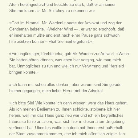
Atem hereingestürzt und keuchte so stark, daß er an seiner
Stimme kaum als Mr. Snitchey zu erkennen war.
»Gott im Himmel, Mr. Warden!« sagte der Advokat und zog den
Gentleman beiseite. »Welcher Wind –«, er war so erschöpft, daß
er innehalten mußte und erst nach einer Pause ganz schwach
hinzusetzen konnte – »hat Sie hierhergeführt.«
»Ein ungünstiger, fürchte ich«, gab Mr. Warden zur Antwort. »Wenn
Sie hätten hören können, was eben hier vorging, wie man mich
bat, Unmögliches zu tun und wie ich nur Verwirrung und Herzleid
bringen konnte.«
»Ich kann mir schon alles denken, aber warum sind Sie gerade
hierher gegangen, mein lieber Herr«, rief der Advokat.
»Ich bitte Sie! Wie konnte ich denn wissen, wem das Haus gehört.
Als ich meinen Bedienten zu Ihnen schickte, stolperte ich hier
herein, weil mir das Haus ganz neu war und ich ein begreifliches
Interesse fühle an allem, was sich hier in dieser alten Umgebung
verändert hat. Überdies wollte ich doch mit Ihnen erst außerhalb
der Stadt zusammenkommen, ehe ich mich öffentlich zeigte. Ich