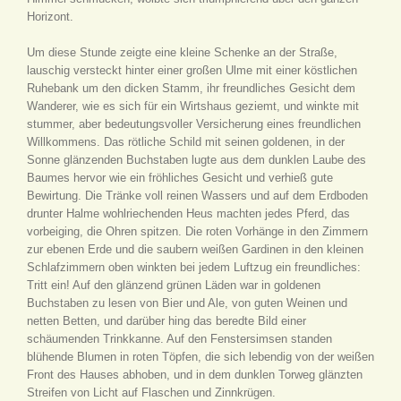
Horizont.
Um diese Stunde zeigte eine kleine Schenke an der Straße,
lauschig versteckt hinter einer großen Ulme mit einer köstlichen
Ruhebank um den dicken Stamm, ihr freundliches Gesicht dem
Wanderer, wie es sich für ein Wirtshaus geziemt, und winkte mit
stummer, aber bedeutungsvoller Versicherung eines freundlichen
Willkommens. Das rötliche Schild mit seinen goldenen, in der
Sonne glänzenden Buchstaben lugte aus dem dunklen Laube des
Baumes hervor wie ein fröhliches Gesicht und verhieß gute
Bewirtung. Die Tränke voll reinen Wassers und auf dem Erdboden
drunter Halme wohlriechenden Heus machten jedes Pferd, das
vorbeiging, die Ohren spitzen. Die roten Vorhänge in den Zimmern
zur ebenen Erde und die saubern weißen Gardinen in den kleinen
Schlafzimmern oben winkten bei jedem Luftzug ein freundliches:
Tritt ein! Auf den glänzend grünen Läden war in goldenen
Buchstaben zu lesen von Bier und Ale, von guten Weinen und
netten Betten, und darüber hing das beredte Bild einer
schäumenden Trinkkanne. Auf den Fenstersimsen standen
blühende Blumen in roten Töpfen, die sich lebendig von der weißen
Front des Hauses abhoben, und in dem dunklen Torweg glänzten
Streifen von Licht auf Flaschen und Zinnkrügen.