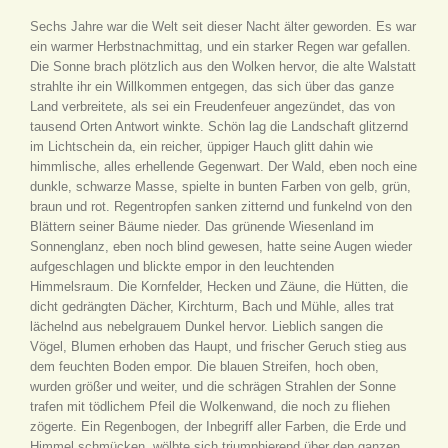
Sechs Jahre war die Welt seit dieser Nacht älter geworden. Es war
ein warmer Herbstnachmittag, und ein starker Regen war gefallen.
Die Sonne brach plötzlich aus den Wolken hervor, die alte Walstatt
strahlte ihr ein Willkommen entgegen, das sich über das ganze
Land verbreitete, als sei ein Freudenfeuer angezündet, das von
tausend Orten Antwort winkte. Schön lag die Landschaft glitzernd
im Lichtschein da, ein reicher, üppiger Hauch glitt dahin wie
himmlische, alles erhellende Gegenwart. Der Wald, eben noch eine
dunkle, schwarze Masse, spielte in bunten Farben von gelb, grün,
braun und rot. Regentropfen sanken zitternd und funkelnd von den
Blättern seiner Bäume nieder. Das grünende Wiesenland im
Sonnenglanz, eben noch blind gewesen, hatte seine Augen wieder
aufgeschlagen und blickte empor in den leuchtenden
Himmelsraum. Die Kornfelder, Hecken und Zäune, die Hütten, die
dicht gedrängten Dächer, Kirchturm, Bach und Mühle, alles trat
lächelnd aus nebelgrauem Dunkel hervor. Lieblich sangen die
Vögel, Blumen erhoben das Haupt, und frischer Geruch stieg aus
dem feuchten Boden empor. Die blauen Streifen, hoch oben,
wurden größer und weiter, und die schrägen Strahlen der Sonne
trafen mit tödlichem Pfeil die Wolkenwand, die noch zu fliehen
zögerte. Ein Regenbogen, der Inbegriff aller Farben, die Erde und
Himmel schmücken, wölbte sich triumphierend über den ganzen