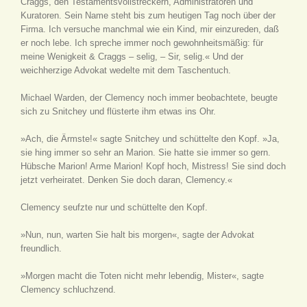
Craggs, den Testamentsvollstreckern, Administratoren und
Kuratoren. Sein Name steht bis zum heutigen Tag noch über der
Firma. Ich versuche manchmal wie ein Kind, mir einzureden, daß
er noch lebe. Ich spreche immer noch gewohnheitsmäßig: für
meine Wenigkeit & Craggs – selig, – Sir, selig.« Und der
weichherzige Advokat wedelte mit dem Taschentuch.
Michael Warden, der Clemency noch immer beobachtete, beugte
sich zu Snitchey und flüsterte ihm etwas ins Ohr.
»Ach, die Ärmste!« sagte Snitchey und schüttelte den Kopf. »Ja,
sie hing immer so sehr an Marion. Sie hatte sie immer so gern.
Hübsche Marion! Arme Marion! Kopf hoch, Mistress! Sie sind doch
jetzt verheiratet. Denken Sie doch daran, Clemency.«
Clemency seufzte nur und schüttelte den Kopf.
»Nun, nun, warten Sie halt bis morgen«, sagte der Advokat
freundlich.
»Morgen macht die Toten nicht mehr lebendig, Mister«, sagte
Clemency schluchzend.