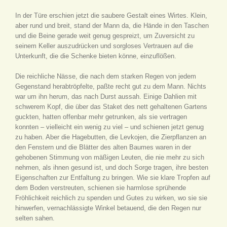
In der Türe erschien jetzt die saubere Gestalt eines Wirtes. Klein,
aber rund und breit, stand der Mann da, die Hände in den Taschen
und die Beine gerade weit genug gespreizt, um Zuversicht zu
seinem Keller auszudrücken und sorgloses Vertrauen auf die
Unterkunft, die die Schenke bieten könne, einzuflößen.
Die reichliche Nässe, die nach dem starken Regen von jedem
Gegenstand herabtröpfelte, paßte recht gut zu dem Mann. Nichts
war um ihn herum, das nach Durst aussah. Einige Dahlien mit
schwerem Kopf, die über das Staket des nett gehaltenen Gartens
guckten, hatten offenbar mehr getrunken, als sie vertragen
konnten – vielleicht ein wenig zu viel – und schienen jetzt genug
zu haben. Aber die Hagebutten, die Levkojen, die Zierpflanzen an
den Fenstern und die Blätter des alten Baumes waren in der
gehobenen Stimmung von mäßigen Leuten, die nie mehr zu sich
nehmen, als ihnen gesund ist, und doch Sorge tragen, ihre besten
Eigenschaften zur Entfaltung zu bringen. Wie sie klare Tropfen auf
dem Boden verstreuten, schienen sie harmlose sprühende
Fröhlichkeit reichlich zu spenden und Gutes zu wirken, wo sie sie
hinwerfen, vernachlässigte Winkel betauend, die den Regen nur
selten sahen.