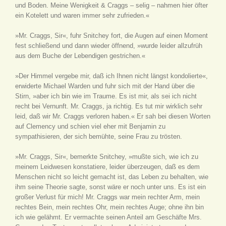
und Boden. Meine Wenigkeit & Craggs – selig – nahmen hier öfter
ein Kotelett und waren immer sehr zufrieden.«
»Mr. Craggs, Sir«, fuhr Snitchey fort, die Augen auf einen Moment
fest schließend und dann wieder öffnend, »wurde leider allzufrüh
aus dem Buche der Lebendigen gestrichen.«
»Der Himmel vergebe mir, daß ich Ihnen nicht längst kondolierte«,
erwiderte Michael Warden und fuhr sich mit der Hand über die
Stirn, »aber ich bin wie im Traume. Es ist mir, als sei ich nicht
recht bei Vernunft. Mr. Craggs, ja richtig. Es tut mir wirklich sehr
leid, daß wir Mr. Craggs verloren haben.« Er sah bei diesen Worten
auf Clemency und schien viel eher mit Benjamin zu
sympathisieren, der sich bemühte, seine Frau zu trösten.
»Mr. Craggs, Sir«, bemerkte Snitchey, »mußte sich, wie ich zu
meinem Leidwesen konstatiere, leider überzeugen, daß es dem
Menschen nicht so leicht gemacht ist, das Leben zu behalten, wie
ihm seine Theorie sagte, sonst wäre er noch unter uns. Es ist ein
großer Verlust für mich! Mr. Craggs war mein rechter Arm, mein
rechtes Bein, mein rechtes Ohr, mein rechtes Auge; ohne ihn bin
ich wie gelähmt. Er vermachte seinen Anteil am Geschäfte Mrs.