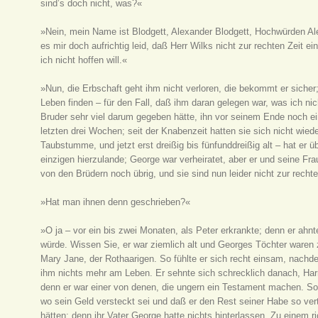
sind’s doch nicht, was?«
»Nein, mein Name ist Blodgett, Alexander Blodgett, Hochwürden Ale
es mir doch aufrichtig leid, daß Herr Wilks nicht zur rechten Zeit e
ich nicht hoffen will.«
»Nun, die Erbschaft geht ihm nicht verloren, die bekommt er sicher
Leben finden – für den Fall, daß ihm daran gelegen war, was ich ni
Bruder sehr viel darum gegeben hätte, ihn vor seinem Ende noch e
letzten drei Wochen; seit der Knabenzeit hatten sie sich nicht wied
Taubstumme, und jetzt erst dreißig bis fünfunddreißig alt – hat er
einzigen hierzulande; George war verheiratet, aber er und seine Fra
von den Brüdern noch übrig, und sie sind nun leider nicht zur rechte
»Hat man ihnen denn geschrieben?«
»O ja – vor ein bis zwei Monaten, als Peter erkrankte; denn er ah
würde. Wissen Sie, er war ziemlich alt und Georges Töchter waren z
Mary Jane, der Rothaarigen. So fühlte er sich recht einsam, nach
ihm nichts mehr am Leben. Er sehnte sich schrecklich danach, Ha
denn er war einer von denen, die ungern ein Testament machen. So hi
wo sein Geld versteckt sei und daß er den Rest seiner Habe so 
hätten; denn ihr Vater George hatte nichts hinterlassen. Zu einem 