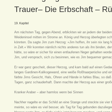
Trauer– Die Erbschaft – 
19. Kapitel
Am nächsten Tag, gegen Abend, erblickten wir an jedem der beiden U
Weideninsel mitten im Strome an. König und Herzog überlegten sch
könnten. Da sagte Jim zum Herzog: »Jim hoffen, ihr sein nix lang f
in Zelt.« Wir konnten nämlich nichts anderes tun als ihn binden, den
hätte, so wäre er sicher für einen entlaufenen Neger gehalten worde
Jim, und versprach, sich zu besinnen, wie es Jim bequemer gemac
Er war ganz gescheit, dieser Herzog, und kam bald auf einen Gedan
langes Gardinen-Kalikogewand, eine weiße Roßhaarperücke und ei
färbte Jims Gesicht, Hals, Ohren und Hände in fahles Blau, so daß
Tagen, ganz schauderhaft. Dann machte der Herzog aus einer große
Kranker Araber – aber harmlos wenn bei Sinnen
Nachher nagelte er das Schild an eine Stange und steckte sie vier b
meinte, so wäre es viel besser, als Tag für Tag gebunden dazuliege