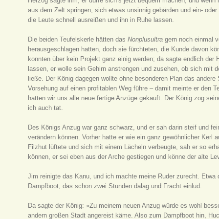
Herzog sagte ihm, er dürfe sich’s jetzt bequem machen, und wenn 
aus dem Zelt springen, sich etwas unsinnig gebärden und ein- oder
die Leute schnell ausreißen und ihn in Ruhe lassen.
Die beiden Teufelskerle hätten das
Nonplusultra
gern noch einmal ve
herausgeschlagen hatten, doch sie fürchteten, die Kunde davon könn
konnten über kein Projekt ganz einig werden; da sagte endlich der 
lassen, er wolle sein Gehirn anstrengen und zusehen, ob sich mit
ließe. Der König dagegen wollte ohne besonderen Plan das andere 
Vorsehung auf einen profitablen Weg führe – damit meinte er den Teu
hatten wir uns alle neue fertige Anzüge gekauft. Der König zog se
ich auch tat.
Des Königs Anzug war ganz schwarz, und er sah darin steif und fei
verändern können. Vorher hatte er wie ein ganz gewöhnlicher Kerl 
Filzhut lüftete und sich mit einem Lächeln verbeugte, sah er so e
können, er sei eben aus der Arche gestiegen und könne der alte Lev
Jim reinigte das Kanu, und ich machte meine Ruder zurecht. Etwa d
Dampfboot, das schon zwei Stunden dalag und Fracht einlud.
Da sagte der König: »Zu meinem neuen Anzug würde es wohl besser 
andern großen Stadt angereist käme. Also zum Dampfboot hin, Huck