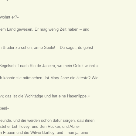
 wohnt er?«
 diesem Land gewesen. Er mag wenig Zeit haben – und
nen Bruder zu sehen, arme Seele! – Du sagst, du gehst
m Segelschiff nach Rio de Janeiro, wo mein Onkel wohnt.«
ich könnte sie mitmachen. Ist Mary Jane die älteste? Wie
; das ist die Wohltätige und hat eine Hasenlippe.«
iben!«
Freunde, und die werden schon dafür sorgen, daß ihnen
orsteher Lot Hovey, und Ben Rucker, und Abner
n Frauen und die Witwe Bartley, und – nun ja, eine