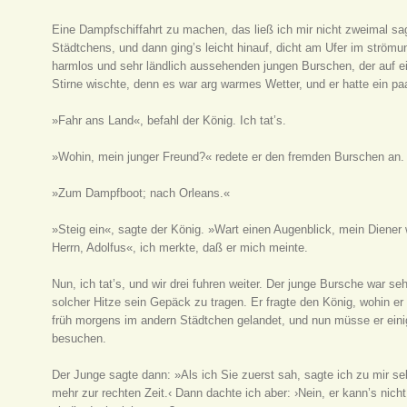
Eine Dampfschiffahrt zu machen, das ließ ich mir nicht zweimal sa
Städtchens, und dann ging’s leicht hinauf, dicht am Ufer im ström
harmlos und sehr ländlich aussehenden jungen Burschen, der auf 
Stirne wischte, denn es war arg warmes Wetter, und er hatte ein pa
»Fahr ans Land«, befahl der König. Ich tat’s.
»Wohin, mein junger Freund?« redete er den fremden Burschen an.
»Zum Dampfboot; nach Orleans.«
»Steig ein«, sagte der König. »Wart einen Augenblick, mein Diener w
Herrn, Adolfus«, ich merkte, daß er mich meinte.
Nun, ich tat’s, und wir drei fuhren weiter. Der junge Bursche war se
solcher Hitze sein Gepäck zu tragen. Er fragte den König, wohin e
früh morgens im andern Städtchen gelandet, und nun müsse er eini
besuchen.
Der Junge sagte dann: »Als ich Sie zuerst sah, sagte ich zu mir sel
mehr zur rechten Zeit.‹ Dann dachte ich aber: ›Nein, er kann’s nicht