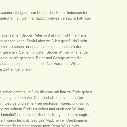
xander Blodgett – ein Diener des Herrn. Indessen tut
ingetroffen ist, wenn er dadurch etwas versäumt hat, was
; aber seinen Bruder Peter wird er nun nicht mehr am
cht wissen kann. Soviel aber weiß ich gewiß, daß sein
inmal zu sehen; er sprach von nichts anderem die
er gesehen. Seinen jüngsten Bruder William – ’s ist der
 überhaupt nie gesehen. Peter und George waren die
u starben beide letztes Jahr. Nur Harry und William sind
n Zeit eingetroffen.«
nte schon damals, daß es diesmal mit ihm zu Ende gehen
u jung, um ihm viel Gesellschaft zu leisten, außer
dem George und seine Frau gestorben waren, und es lag
rry vor seinem Ende zu sehen und auch den William,
nterließ er nur einen Brief für Harry, in dem er sagte,
verteilt wünsche, daß Georges Mädchen ein Auskommen
richtigen Testament konnte man Peter Wilks nicht