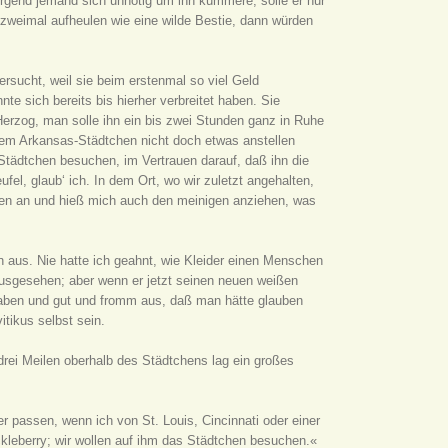
irgend jemand sich unnötig um ihn kümmere, solle er nur
 zweimal aufheulen wie eine wilde Bestie, dann würden
rsucht, weil sie beim erstenmal so viel Geld
te sich bereits bis hierher verbreitet haben. Sie
Herzog, man solle ihn ein bis zwei Stunden ganz in Ruhe
 dem Arkansas-Städtchen nicht doch etwas anstellen
Städtchen besuchen, im Vertrauen darauf, daß ihn die
fel, glaub‘ ich. In dem Ort, wo wir zuletzt angehalten,
inen an und hieß mich auch den meinigen anziehen, was
n aus. Nie hatte ich geahnt, wie Kleider einen Menschen
ausgesehen; aber wenn er jetzt seinen neuen weißen
rhaben und gut und fromm aus, daß man hätte glauben
itikus selbst sein.
rei Meilen oberhalb des Städtchens lag ein großes
passen, wenn ich von St. Louis, Cincinnati oder einer
leberry; wir wollen auf ihm das Städtchen besuchen.«