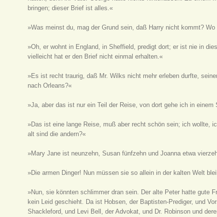
bringen; dieser Brief ist alles.«
»Was meinst du, mag der Grund sein, daß Harry nicht kommt? Wo
»Oh, er wohnt in England, in Sheffield, predigt dort; er ist nie in
vielleicht hat er den Brief nicht einmal erhalten.«
»Es ist recht traurig, daß Mr. Wilks nicht mehr erleben durfte, sei
nach Orleans?«
»Ja, aber das ist nur ein Teil der Reise, von dort gehe ich in eine
»Das ist eine lange Reise, muß aber recht schön sein; ich wollte, 
alt sind die andern?«
»Mary Jane ist neunzehn, Susan fünfzehn und Joanna etwa vierzehn
»Die armen Dinger! Nun müssen sie so allein in der kalten Welt ble
»Nun, sie könnten schlimmer dran sein. Der alte Peter hatte gute 
kein Leid geschieht. Da ist Hobsen, der Baptisten-Prediger, und V
Shackleford, und Levi Bell, der Advokat, und Dr. Robinson und dere