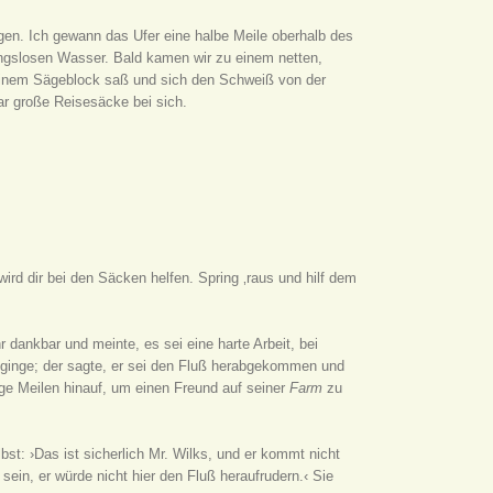
gen. Ich gewann das Ufer eine halbe Meile oberhalb des
ungslosen Wasser. Bald kamen wir zu einem netten,
einem Sägeblock saß und sich den Schweiß von der
ar große Reisesäcke bei sich.
ird dir bei den Säcken helfen. Spring ‚raus und hilf dem
hr dankbar und meinte, es sei eine harte Arbeit, bei
r ginge; der sagte, er sei den Fluß herabgekommen und
ge Meilen hinauf, um einen Freund auf seiner
Farm
zu
bst: ›Das ist sicherlich Mr. Wilks, und er kommt nicht
 sein, er würde nicht hier den Fluß heraufrudern.‹ Sie