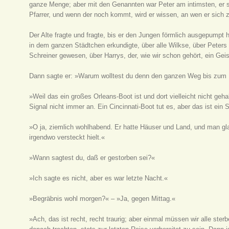
ganze Menge; aber mit den Genannten war Peter am intimsten, er s
Pfarrer, und wenn der noch kommt, wird er wissen, an wen er sich 
Der Alte fragte und fragte, bis er den Jungen förmlich ausgepumpt 
in dem ganzen Städtchen erkundigte, über alle Wilkse, über Peters
Schreiner gewesen, über Harrys, der, wie wir schon gehört, ein Geist
Dann sagte er: »Warum wolltest du denn den ganzen Weg bis zum
»Weil das ein großes Orleans-Boot ist und dort vielleicht nicht geh
Signal nicht immer an. Ein Cincinnati-Boot tut es, aber das ist ei
»O ja, ziemlich wohlhabend. Er hatte Häuser und Land, und man glau
irgendwo versteckt hielt.«
»Wann sagtest du, daß er gestorben sei?«
»Ich sagte es nicht, aber es war letzte Nacht.«
»Begräbnis wohl morgen?« – »Ja, gegen Mittag.«
»Ach, das ist recht, recht traurig; aber einmal müssen wir alle sterb