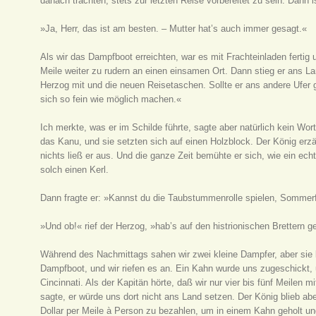
danach trachten, stets zur letzten Reise vorbereitet zu sein. Dann is
»Ja, Herr, das ist am besten. – Mutter hat’s auch immer gesagt.«
Als wir das Dampfboot erreichten, war es mit Frachteinladen fertig 
Meile weiter zu rudern an einen einsamen Ort. Dann stieg er ans La
Herzog mit und die neuen Reisetaschen. Sollte er ans andere Ufer g
sich so fein wie möglich machen.«
Ich merkte, was er im Schilde führte, sagte aber natürlich kein Wo
das Kanu, und sie setzten sich auf einen Holzblock. Der König erzäh
nichts ließ er aus. Und die ganze Zeit bemühte er sich, wie ein ech
solch einen Kerl.
Dann fragte er: »Kannst du die Taubstummenrolle spielen, Sommer
»Und ob!« rief der Herzog, »hab’s auf den histrionischen Brettern g
Während des Nachmittags sahen wir zwei kleine Dampfer, aber sie 
Dampfboot, und wir riefen es an. Ein Kahn wurde uns zugeschickt
Cincinnati. Als der Kapitän hörte, daß wir nur vier bis fünf Meilen mi
sagte, er würde uns dort nicht ans Land setzen. Der König blieb ab
Dollar per Meile à Person zu bezahlen, um in einem Kahn geholt u