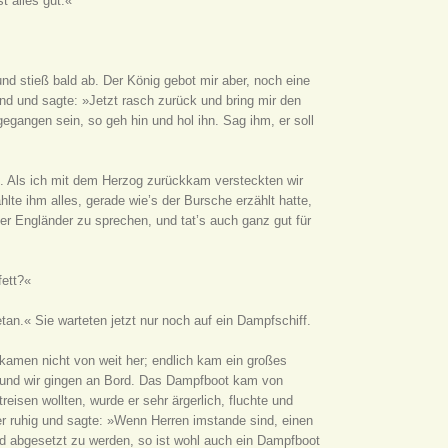
t alles gut.«
und stieß bald ab. Der König gebot mir aber, noch eine
nd und sagte: »Jetzt rasch zurück und bring mir den
egangen sein, so geh hin und hol ihn. Sag ihm, er soll
rt. Als ich mit dem Herzog zurückkam versteckten wir
lte ihm alles, gerade wie’s der Bursche erzählt hatte,
ter Engländer zu sprechen, und tat’s auch ganz gut für
fett?«
etan.« Sie warteten jetzt nur noch auf ein Dampfschiff.
kamen nicht von weit her; endlich kam ein großes
, und wir gingen an Bord. Das Dampfboot kam von
treisen wollten, wurde er sehr ärgerlich, fluchte und
er ruhig und sagte: »Wenn Herren imstande sind, einen
nd abgesetzt zu werden, so ist wohl auch ein Dampfboot