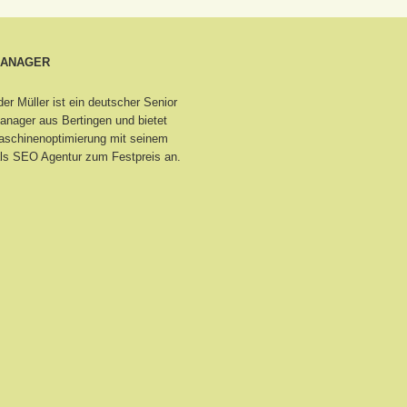
MANAGER
er Müller ist ein deutscher Senior
nager aus Bertingen
und bietet
schinenoptimierung mit seinem
ls SEO Agentur zum Festpreis an.