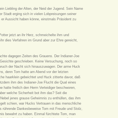
n Liebling der Alten, der Neid der Jugend. Sein Name
 Stadt erging sich in vielen Lobpreisungen seiner
ß er Aussicht haben könne, einstmals Präsident zu
tter jetzt an ihr Herz, schmeichelte ihm und
 ihr dies Verfahren im Grund aber zur Ehre gereicht,
hte dagegen Zeiten des Grauens. Der Indianer-Joe
 Gesichte geschrieben. Keine Versuchung, noch so
nbruch der Nacht sich hinauszuwagen. Der arme Huck
s, denn Tom hatte am Abend vor der letzten
he haarklein gebeichtet und Huck zitterte davor, daß
otzdem ihm des Indianer-Joe Flucht die Qual eines
e hatte freilich den Herrn Verteidiger beschworen,
ber welche Sicherheit bot ihm das? Seit die
 Nebel jenes grause Geheimnis zu enthüllen, das ihm
iegelt schien, war Hucks Vertrauen in das menschliche
tters rührende Dankesbeweise Tom mit Freude und Stolz,
mnis bewahrt zu haben. Einmal fürchtete Tom, man