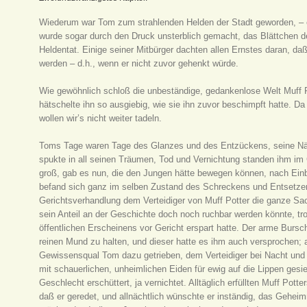
Wiederum war Tom zum strahlenden Helden der Stadt geworden, – ei
wurde sogar durch den Druck unsterblich gemacht, das Blättchen der
Heldentat. Einige seiner Mitbürger dachten allen Ernstes daran, da
werden – d.h., wenn er nicht zuvor gehenkt würde.
Wie gewöhnlich schloß die unbeständige, gedankenlose Welt Muff Po
hätschelte ihn so ausgiebig, wie sie ihn zuvor beschimpft hatte. Da
wollen wir’s nicht weiter tadeln.
Toms Tage waren Tage des Glanzes und des Entzückens, seine Näc
spukte in all seinen Träumen, Tod und Vernichtung standen ihm im
groß, gab es nun, die den Jungen hätte bewegen können, nach Ei
befand sich ganz im selben Zustand des Schreckens und Entsetzen
Gerichtsverhandlung dem Verteidiger von Muff Potter die ganze Sac
sein Anteil an der Geschichte doch noch ruchbar werden könnte, tr
öffentlichen Erscheinens vor Gericht erspart hatte. Der arme Bursch
reinen Mund zu halten, und dieser hatte es ihm auch versprochen; a
Gewissensqual Tom dazu getrieben, dem Verteidiger bei Nacht und
mit schauerlichen, unheimlichen Eiden für ewig auf die Lippen ges
Geschlecht erschüttert, ja vernichtet. Alltäglich erfüllten Muff Po
daß er geredet, und allnächtlich wünschte er inständig, das Gehei