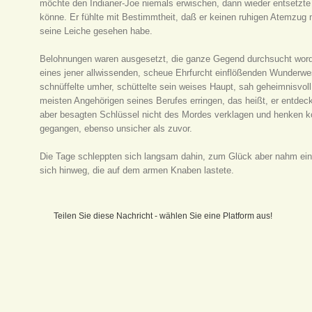
möchte den Indianer-Joe niemals erwischen, dann wieder entsetzte
könne. Er fühlte mit Bestimmtheit, daß er keinen ruhigen Atemzug 
seine Leiche gesehen habe.
Belohnungen waren ausgesetzt, die ganze Gegend durchsucht worde
eines jener allwissenden, scheue Ehrfurcht einflößenden Wunderwes
schnüffelte umher, schüttelte sein weises Haupt, sah geheimnisvoll
meisten Angehörigen seines Berufes erringen, das heißt, er entdec
aber besagten Schlüssel nicht des Mordes verklagen und henken k
gegangen, ebenso unsicher als zuvor.
Die Tage schleppten sich langsam dahin, zum Glück aber nahm ein 
sich hinweg, die auf dem armen Knaben lastete.
Teilen Sie diese Nachricht - wählen Sie eine Platform aus!