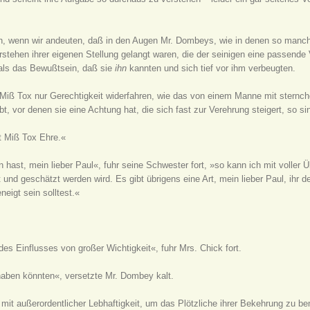
n, wenn wir andeuten, daß in den Augen Mr. Dombeys, wie in denen so manche
stehen ihrer eigenen Stellung gelangt waren, die der seinigen eine passende 
 als das Bewußtsein, daß sie
ihn
kannten und sich tief vor ihm verbeugten.
t Miß Tox nur Gerechtigkeit widerfahren, wie das von einem Manne mit sternch
bt, vor denen sie eine Achtung hat, die sich fast zur Verehrung steigert, so
t Miß Tox Ehre.«
hast, mein lieber Paul«, fuhr seine Schwester fort, »so kann ich mit voller
und geschätzt werden wird. Es gibt übrigens eine Art, mein lieber Paul, ihr d
eigt sein solltest.«
es Einflusses von großer Wichtigkeit«, fuhr Mrs. Chick fort.
haben könnten«, versetzte Mr. Dombey kalt.
 mit außerordentlicher Lebhaftigkeit, um das Plötzliche ihrer Bekehrung zu b