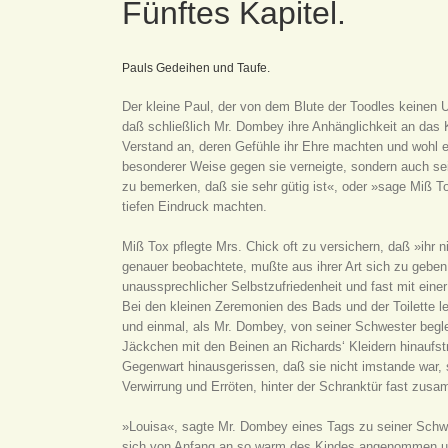
Fünftes Kapitel.
Pauls Gedeihen und Taufe.
Der kleine Paul, der von dem Blute der Toodles keinen U
daß schließlich Mr. Dombey ihre Anhänglichkeit an das
Verstand an, deren Gefühle ihr Ehre machten und wohl e
besonderer Weise gegen sie verneigte, sondern auch sein
zu bemerken, daß sie sehr gütig ist«, oder »sage Miß To
tiefen Eindruck machten.
Miß Tox pflegte Mrs. Chick oft zu versichern, daß »ih
genauer beobachtete, mußte aus ihrer Art sich zu geben 
unaussprechlicher Selbstzufriedenheit und fast mit eine
Bei den kleinen Zeremonien des Bads und der Toilette le
und einmal, als Mr. Dombey, von seiner Schwester begle
Jäckchen mit den Beinen an Richards‘ Kleidern hinaufstr
Gegenwart hinausgerissen, daß sie nicht imstande war, si
Verwirrung und Erröten, hinter der Schranktür fast zus
»Louisa«, sagte Mr. Dombey eines Tags zu seiner Schwes
sich von Anfang an so warm des Kindes angenommen und s