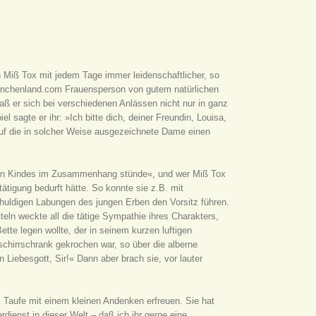
hn Miß Tox mit jedem Tage immer leidenschaftlicher, so
ternchenland.com Frauensperson von gutem natürlichen
aß er sich bei verschiedenen Anlässen nicht nur in ganz
sagte er ihr: »Ich bitte dich, deiner Freundin, Louisa,
 auf die in solcher Weise ausgezeichnete Dame einen
süßen Kindes im Zusammenhang stünde«, und wer Miß Tox
ätigung bedurft hätte. So konnte sie z.B. mit
schuldigen Labungen des jungen Erben den Vorsitz führen.
teln weckte all die tätige Sympathie ihres Charakters,
te legen wollte, der in seinem kurzen luftigen
schirrschrank gekrochen war, so über die alberne
 Liebesgott, Sir!« Dann aber brach sie, vor lauter
 Taufe mit einem kleinen Andenken erfreuen. Sie hat
ienst in dieser Welt – daß ich ihr gerne eine