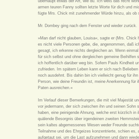
überhaupt etwas der Art, wie du. Ich weiß das recht w
armen teuren Fanny sollten letzte Worte für dich und mi
fügte Mrs. Chick mit zunehmender Würde hinzu, als ob s
Mr. Dombey ging nach dem Fenster und wieder zurück.
»Man darf nicht glauben, Louisa«, sagte er (Mrs. Chick 
es nicht viele Personen gebe, die, angenommen, daß ic
gesagt, ich erkenne nichts dergleichen an. Wenn einma
für sich selbst und ohne dergleichen gemeine Beihilfen 
ich hoffentlich darüber weg bin. Sofern Pauls Kindheit un
zufrieden. Im spätern Leben kann er sich nach Belieben
noch ausdehnt. Bis dahin bin ich vielleicht genug für ih
Person, wie deine Freundin ist, meine Anerkennung für i
Paten ausreichen.«
Im Verlauf dieser Bemerkungen, die mit viel Majestät u
vor jedermann, der sich zwischen ihn und seinen Sohn 
haben, eine peinigende Ahnung, welche erst kürzlich in 
quälende Besorgnis über irgendeinen zweiten Hemmstein
sein kaltes abgemessenes Wesen weder Freunde suchte, 
Teilnahme und des Ehrgeizes konzentrierte, schien es, al
aufgetaut sei, um die Last aufzunehmen und dann wieder