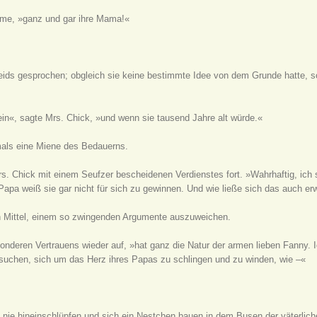
mme, »ganz und gar ihre Mama!«
eids gesprochen; obgleich sie keine bestimmte Idee von dem Grunde hatte, so
in«, sagte Mrs. Chick, »und wenn sie tausend Jahre alt würde.«
als eine Miene des Bedauerns.
rs. Chick mit einem Seufzer bescheidenen Verdienstes fort. »Wahrhaftig, ich s
 Papa weiß sie gar nicht für sich zu gewinnen. Und wie ließe sich das auch e
n Mittel, einem so zwingenden Argumente auszuweichen.
nderen Vertrauens wieder auf, »hat ganz die Natur der armen lieben Fanny. Ic
rsuchen, sich um das Herz ihres Papas zu schlingen und zu winden, wie –«
rd nie hineinschlüpfen und sich ein Nestchen bauen in dem Busen der väterlich