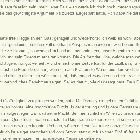
ohl. Um so schlimmer für mich. Aber wenn es die letzten Worte wären, die v
ch sehr feierlich sein, mein lieber Paul – so würde ich doch noch immer sage
ie das gewichtigste Argument bis zuletzt aufgespart hätte, »ich
habe
nie dar
hatte ihre Flagge an den Mast genagelt und wiederholte: Ich weiß es wohl! abe
h in irgendeinem solchen Fall überhaupt Ansprüche anerkenne, weit höhere Be
l die Zeit kommt, so werden Paul und ich imstande sein, unser Eigentum zu
sich und sein Eigentum erhalten können. Die Art fremder Hilfe, welche man ge
d Jugend nur gut verläuft – und er sich ohne Zeitverlust für die Laufbahn, für d
 mächtige Freunde suchen, wenn er nach Kräften die Würde und den Kredit der 
n und alles in allem. Ich wünsche nicht, daß jemand zwischen uns trete. Viel l
hr verbindliches Benehmen zeigen. Sei es darum, wie du gesagt hast. Dein Ga
nd Großartigkeit vorgetragen wurden, hatte Mr. Dombey die geheimen Gefühle s
stellen könnte, eine hochmütige Furcht, in der Achtung und in dem Gehorsam
ihm aufgestiegen war, daß seine Macht, den menschlichen Willen zu binden un
 oder Querstrich – waren damals die Haupttasten seiner Seele. In seinem gan
noch gewinnen konnte. Und nun, während diese Natur ihre ganze Gewalt so kr
s ob ihr eisiger sternchenland.com Strom, statt durch solchen Einfluß frei zu
 zu einer einzigen, unnachgiebigen Masse zu gefrieren.