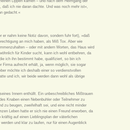
on meinen Lippen kämen – und nach dem Heimgang der
n, daß ich nie daran dachte. Und was noch mehr ist«,
an gedacht.«
r er nahm keine Notiz davon, sondern fuhr fort), »daß
rechtigung an mich haben, als Miß Tox. Aber wie
sammenzuhalten – oder mit andern Worten, das Haus wird
wöhnlich für Kinder sucht, kann ich wohl entbehren, da
ie ich ihn bestimmt habe, qualifiziert, so bin ich
Firma aufrecht erhält, ja, wenn möglich, sie sogar
ieber möchte ich deshalb einer so verdienstvollen
tte und ich, wir beide werden dann wohl als übrige
eines Innern enthüllt. Ein unbeschreibliches Mißtrauen
 des Knaben einen Nebenbuhler oder Teilnehmer zu
d zu beugen, zweifelhaft sei, und eine nicht minder
zen Leben hatte er sich nie einen Freund erworben, da
äftig auf einen Lieblingsplan der väterlichen
 werden und klar zu laufen, nur für einen Augenblick