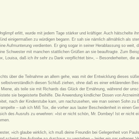
nglimpf erlitt, wurde mit jedem Tage stärker und kräftiger. Auch hätschelte i
 Kind einigermaßen zu würdigen begann. Er sah sie nämlich allmählich als s
ine Aufmunterung verdienten. Er ging sogar in seiner Herablassung so weit, d
e Schwester mit manchen stattlichen Grüßen an sie beauftragte. Zum Beispiel 
x, Louisa, daß ich ihr sehr zu Dank verpflichtet bin«, – Besonderheiten, die
r nichts über die Teilnahme an allem gehe, was mit der Entwicklung dieses 
selbstverständlich diesen Schluß ziehen, ohne daß es einer erklärenden Best
r Miene, als teile sie mit Richards das Glück der Ernährung, während der un
istete sie begeisterte Beihilfe. Die Anwendung kindlicher Dosen von Arzneimit
itet, nach der Kinderstube kam, um nachzusehen, wie man seinen Sohn zu Bet
ampelte – sah ich Miß Tox, die vorher aus lauter Bescheidenheit in einen Ge
ch des Ausrufs zu erwehren: »Ist er nicht schön, Mr. Dombey! Ist er nicht ein
ammen.
ter, »ich glaube wirklich, ich muß deine Freundin bei Gelegenheit von Pauls
cheint ihre Aufgabe so durchaus zu verstehen – leider ein gar seltenes Verd