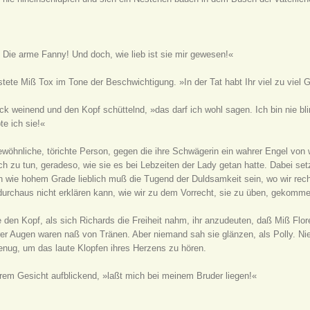
Die arme Fanny! Und doch, wie lieb ist sie mir gewesen!«
tete Miß Tox im Tone der Beschwichtigung. »In der Tat habt Ihr viel zu viel G
k weinend und den Kopf schüttelnd, »das darf ich wohl sagen. Ich bin nie bl
te ich sie!«
wöhnliche, törichte Person, gegen die ihre Schwägerin ein wahrer Engel von 
h zu tun, geradeso, wie sie es bei Lebzeiten der Lady getan hatte. Dabei set
n wie hohem Grade lieblich muß die Tugend der Duldsamkeit sein, wo wir rec
rchaus nicht erklären kann, wie wir zu dem Vorrecht, sie zu üben, gekomme
 den Kopf, als sich Richards die Freiheit nahm, ihr anzudeuten, daß Miß Flor
er Augen waren naß von Tränen. Aber niemand sah sie glänzen, als Polly. Nie
enug, um das laute Klopfen ihres Herzens zu hören.
hrem Gesicht aufblickend, »laßt mich bei meinem Bruder liegen!«