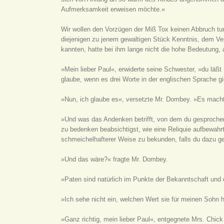
Aufmerksamkeit erweisen möchte.«
Wir wollen den Vorzügen der Miß Tox keinen Abbruch tu
diejenigen zu jenem gewaltigen Stück Kenntnis, dem Ver
kannten, hatte bei ihm lange nicht die hohe Bedeutung,
»Mein lieber Paul«, erwiderte seine Schwester, »du läß
glaube, wenn es drei Worte in der englischen Sprache gi
»Nun, ich glaube es«, versetzte Mr. Dombey. »Es mach
»Und was das Andenken betrifft, von dem du gesprochen 
zu bedenken beabsichtigst, wie eine Reliquie aufbewahrt 
schmeichelhafterer Weise zu bekunden, falls du dazu gen
»Und das wäre?« fragte Mr. Dombey.
»Paten sind natürlich im Punkte der Bekanntschaft und d
»Ich sehe nicht ein, welchen Wert sie für meinen Sohn 
»Ganz richtig, mein lieber Paul«, entgegnete Mrs. Chick