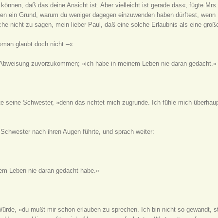
önnen, daß das deine Ansicht ist. Aber vielleicht ist gerade das«, fügte Mrs.
 eben ein Grund, warum du weniger dagegen einzuwenden haben dürftest, wenn 
rauche nicht zu sagen, mein lieber Paul, daß eine solche Erlaubnis als eine
»man glaubt doch nicht –«
der Abweisung zuvorzukommen; »ich habe in meinem Leben nie daran gedacht.«
gte seine Schwester, »denn das richtet mich zugrunde. Ich fühle mich überhaup
chwester nach ihren Augen führte, und sprach weiter:
nem Leben nie daran gedacht habe.«
r Würde, »du mußt mir schon erlauben zu sprechen. Ich bin nicht so gewandt, 