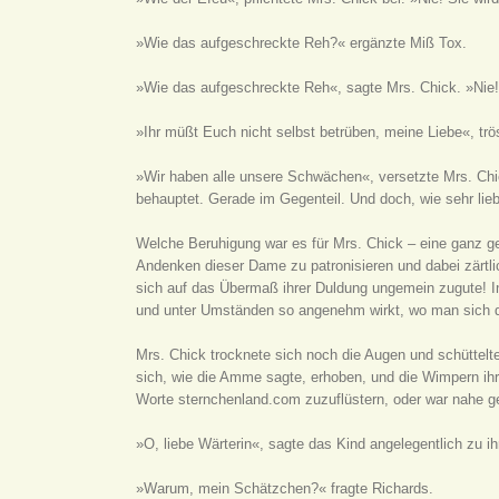
»Wie das aufgeschreckte Reh?« ergänzte Miß Tox.
»Wie das aufgeschreckte Reh«, sagte Mrs. Chick. »Nie! 
»Ihr müßt Euch nicht selbst betrüben, meine Liebe«, trös
»Wir haben alle unsere Schwächen«, versetzte Mrs. Chic
behauptet. Gerade im Gegenteil. Und doch, wie sehr lieb
Welche Beruhigung war es für Mrs. Chick – eine ganz ge
Andenken dieser Dame zu patronisieren und dabei zärtlic
sich auf das Übermaß ihrer Duldung ungemein zugute! I
und unter Umständen so angenehm wirkt, wo man sich du
Mrs. Chick trocknete sich noch die Augen und schüttelte
sich, wie die Amme sagte, erhoben, und die Wimpern ihr
Worte sternchenland.com zuzuflüstern, oder war nahe g
»O, liebe Wärterin«, sagte das Kind angelegentlich zu i
»Warum, mein Schätzchen?« fragte Richards.