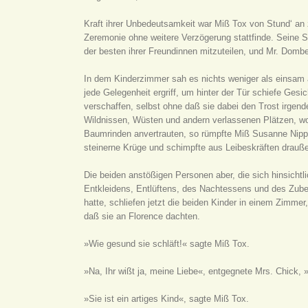
Kraft ihrer Unbedeutsamkeit war Miß Tox von Stund‘ an 
Zeremonie ohne weitere Verzögerung stattfinde. Seine Sch
der besten ihrer Freundinnen mitzuteilen, und Mr. Dombe
In dem Kinderzimmer sah es nichts weniger als einsam 
jede Gelegenheit ergriff, um hinter der Tür schiefe Ges
verschaffen, selbst ohne daß sie dabei den Trost irgende
Wildnissen, Wüsten und andern verlassenen Plätzen, wo
Baumrinden anvertrauten, so rümpfte Miß Susanne Nipper
steinerne Krüge und schimpfte aus Leibeskräften drauße
Die beiden anstößigen Personen aber, die sich hinsichtl
Entkleidens, Entlüftens, des Nachtessens und des Zubet
hatte, schliefen jetzt die beiden Kinder in einem Zimme
daß sie an Florence dachten.
»Wie gesund sie schläft!« sagte Miß Tox.
»Na, Ihr wißt ja, meine Liebe«, entgegnete Mrs. Chick,
»Sie ist ein artiges Kind«, sagte Miß Tox.