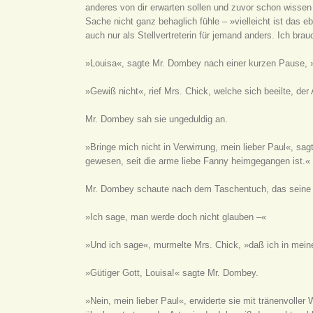
anderes von dir erwarten sollen und zuvor schon wissen k
Sache nicht ganz behaglich fühle – »vielleicht ist das
auch nur als Stellvertreterin für jemand anders. Ich b
»Louisa«, sagte Mr. Dombey nach einer kurzen Pause, 
»Gewiß nicht«, rief Mrs. Chick, welche sich beeilte, 
Mr. Dombey sah sie ungeduldig an.
»Bringe mich nicht in Verwirrung, mein lieber Paul«, sa
gewesen, seit die arme liebe Fanny heimgegangen ist.«
Mr. Dombey schaute nach dem Taschentuch, das seine S
»Ich sage, man werde doch nicht glauben –«
»Und ich sage«, murmelte Mrs. Chick, »daß ich in mei
»Gütiger Gott, Louisa!« sagte Mr. Dombey.
»Nein, mein lieber Paul«, erwiderte sie mit tränenvolle