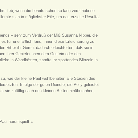
ihm lieb, wenn die bereits schon so lang verschobene
ernte sich in möglichster Eile, um das erzielte Resultat
Abends – sehr zum Verdruß der Miß Susanna Nipper, die
es für unerläßlich fand, ihnen diese Erleichterung zu
en Ritter ihr Gemüt dadurch erleichterten, daß sie in
en ihrer Gebieterinnen dem Gestein oder den
icke in Wandkästen, sandte ihr spottendes Blinzeln in
zu, wie der kleine Paul wohlbehalten alle Stadien des
etzten. Infolge der guten Dienste, die Polly geleistet
ls sie zufällig nach den kleinen Betten hinübersahen,
Paul herumspielt.«