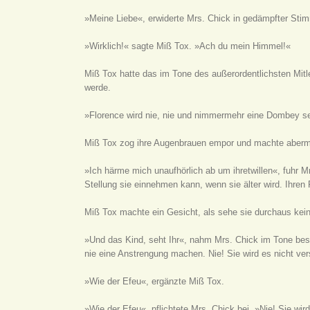
»Meine Liebe«, erwiderte Mrs. Chick in gedämpfter Sti
»Wirklich!« sagte Miß Tox. »Ach du mein Himmel!«
Miß Tox hatte das im Tone des außerordentlichsten Mitl
werde.
»Florence wird nie, nie und nimmermehr eine Dombey se
Miß Tox zog ihre Augenbrauen empor und machte aberm
»Ich härme mich unaufhörlich ab um ihretwillen«, fuhr M
Stellung sie einnehmen kann, wenn sie älter wird. Ihren
Miß Tox machte ein Gesicht, als sehe sie durchaus kei
»Und das Kind, seht Ihr«, nahm Mrs. Chick im Tone beso
nie eine Anstrengung machen. Nie! Sie wird es nicht ve
»Wie der Efeu«, ergänzte Miß Tox.
»Wie der Efeu«, pflichtete Mrs. Chick bei. »Nie! Sie wi