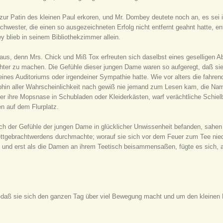
zur Patin des kleinen Paul erkoren, und Mr. Dombey deutete noch an, es sei 
wester, die einen so ausgezeichneten Erfolg nicht entfernt geahnt hatte, entf
y blieb in seinem Bibliothekzimmer allein.
aus, denn Mrs. Chick und Miß Tox erfreuten sich daselbst eines geselligen 
ichter zu machen. Die Gefühle dieser jungen Dame waren so aufgeregt, daß sie 
ines Auditoriums oder irgendeiner Sympathie hatte. Wie vor alters die fahrend
hin aller Wahrscheinlichkeit nach gewiß nie jemand zum Lesen kam, die Nam
 ihre Mopsnase in Schubladen oder Kleiderkästen, warf verächtliche Schielbl
n auf dem Flurplatz.
ich der Gefühle der jungen Dame in glücklicher Unwissenheit befanden, sahen 
tgebrachtwerdens durchmachte; worauf sie sich vor dem Feuer zum Tee nieders
r, und erst als die Damen an ihrem Teetisch beisammensaßen, fügte es sich, a
 »daß sie sich den ganzen Tag über viel Bewegung macht und um den kleinen 