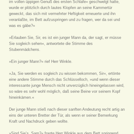
im vollen üppigen Genuß des ersten Schlafe« geschwelgt hatte,
wurde er plötzlich durch lautes Klopfen an seine Kammertür
geweckt, das sich mit vermehrter Heftigkeit erneuerte und ihn
veranlaßte, im Bett aufzuspringen und zu fragen, wer da sei und
was es gäbe?«
»Erlauben Sie, Sir, es ist ein junger Mann da, der sagt, er müsse
Sie sogleich sehen«, antwortete die Stimme des
Stubenmädchens.
»Ein junger Mann?« rief Herr Winkle.
»Ja, Sie werden es sogleich zu wissen bekommen, Sir«, ertönte
eine andere Stimme durch das Schlüsselloch, »und wenn dieser
interessante junge Mensch nicht unverzüglich hineingelassen wird,
so wäre es sehr wohl möglich, daß seine Beine vor seinem Kopf
hineinkämen.«
Der junge Mann stieß nach dieser sanften Andeutung recht artig an
eins der unteren Bretter der Tür, als wenn er seiner Bemerkung
Kraft und Nachdruck geben wollte.
»Sind Sie’s, Sam?« fragte Herr Winkle aus dem Bett springend.