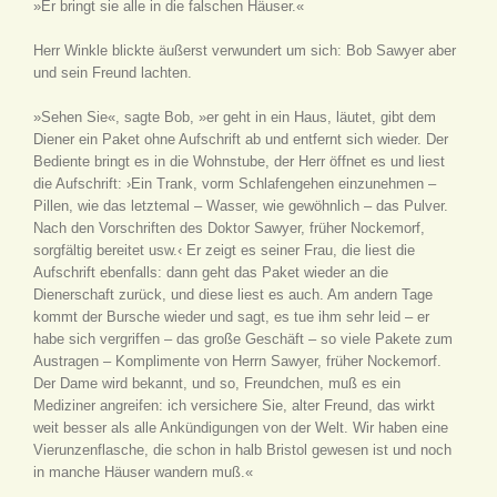
»Er bringt sie alle in die falschen Häuser.«
Herr Winkle blickte äußerst verwundert um sich: Bob Sawyer aber
und sein Freund lachten.
»Sehen Sie«, sagte Bob, »er geht in ein Haus, läutet, gibt dem
Diener ein Paket ohne Aufschrift ab und entfernt sich wieder. Der
Bediente bringt es in die Wohnstube, der Herr öffnet es und liest
die Aufschrift: ›Ein Trank, vorm Schlafengehen einzunehmen –
Pillen, wie das letztemal – Wasser, wie gewöhnlich – das Pulver.
Nach den Vorschriften des Doktor Sawyer, früher Nockemorf,
sorgfältig bereitet usw.‹ Er zeigt es seiner Frau, die liest die
Aufschrift ebenfalls: dann geht das Paket wieder an die
Dienerschaft zurück, und diese liest es auch. Am andern Tage
kommt der Bursche wieder und sagt, es tue ihm sehr leid – er
habe sich vergriffen – das große Geschäft – so viele Pakete zum
Austragen – Komplimente von Herrn Sawyer, früher Nockemorf.
Der Dame wird bekannt, und so, Freundchen, muß es ein
Mediziner angreifen: ich versichere Sie, alter Freund, das wirkt
weit besser als alle Ankündigungen von der Welt. Wir haben eine
Vierunzenflasche, die schon in halb Bristol gewesen ist und noch
in manche Häuser wandern muß.«