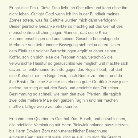
Er hat eine Frau. Diese Frau liebt ihn über alles und kann ohne ihn
nicht leben. Gütiger Gott! wenn ich ihn in der Blindheit meines
Zornes tötete, was für Gefühle würden mich dann verfolgen!«
Dieser peinliche Gedanke wirkte so mächtig auf das Gemüt des
menschenfreundlichen jungen Mannes, daß seine Knie
zusammenschlugen und aus seinem Gesichte beunruhigende
Merkmale von tiefer innerer Bewegung sich bekundeten. Unter
dem Einflusse solcher Betrachtungen ergriff er daher seinen
Koffer, schlich sich leise die Treppen hinab, verschloß die
verwünschte Haustür so geräuschlos wie möglich und machte sich
davon. Er lenkte seine Schritte gegen das Royal-Hotel, traf dort
eine Kutsche, die im Begriff war, nach Bristol zu fahren; und da
ihm Bristol für seine Zwecke ein ebenso guter Ort dünkte wie jeder
andere, so stieg er auf den Bock und erreichte den Ort seiner
Bestimmung so schnell, wie man den zwei Pferden, die täglich
zwei oder mehrere Male den ganzen Tag hin und her machen
mußten, billigerweise zumuten konnte.
Er nahm sein Quartier im Gasthof Zum Busch, und entschlossen,
alle briefliche Verbindung mit Herrn Pickwick solange auszusetzen,
bis Herrn Dowlers Zorn nach menschlicher Berechnung
einigermaßen verraucht wäre, ging er aus, um sich die Stadt zu