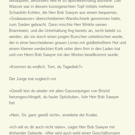
behauptete, besonders weil er so apothekermäßig aussehe. Das
Wasser war in diesem kunstgerechten Topf mittels mehrerer
Schaufeln Kohlen, die Herr Bob Sawyer aus einem bequemen,
»Sodawasser« überschriebenen Wandschrank genommen hatte,
zum Sieden gebracht. Dann mischte Herr Winkle seinen
Branntwein, und die Unterhaltung fing bereits an, recht belebt zu
werden, als sie durch einen jungen Burschen unterbrochen wurde,
der in einer bescheidenen grauen Livree mit goldbetreßtem Hut und
einem kleinen verdeckten Korb unter dem Arm in den Laden trat
und von Herrn Bob Sawyer mit den Worten bewillkommt wurde:
»Kommst du endlich, Tom, du Tagedieb?«
Der Junge trat sogleich vor.
»Gewiß bist du wieder mit allen Gassenjungen von Bristol
herumgeschlingelt, du fauler Spitzbube«, fuhr Herr Bob Sawyer
fort.
»Nein, Sir, ganz gewiß nicht«, erwiderte der Knabe.
»Ich will es dir auch nicht raten«, sagte Herr Bob Sawyer mit
drohender Geberde. »Wer wird auch wohl einen Geschäftsmann