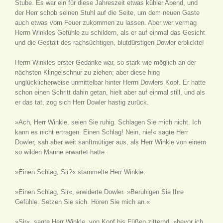
Stube. Es war ein für diese Jahreszeit etwas kühler Abend, und
der Herr schob seinen Stuhl auf die Seite, um dem neuen Gaste
auch etwas vom Feuer zukommen zu lassen. Aber wer vermag
Herrn Winkles Gefühle zu schildern, als er auf einmal das Gesicht
und die Gestalt des rachsüchtigen, blutdürstigen Dowler erblickte!
Herrn Winkles erster Gedanke war, so stark wie möglich an der
nächsten Klingelschnur zu ziehen; aber diese hing
unglücklicherweise unmittelbar hinter Herrn Dowlers Kopf. Er hatte
schon einen Schritt dahin getan, hielt aber auf einmal still, und als
er das tat, zog sich Herr Dowler hastig zurück.
»Ach, Herr Winkle, seien Sie ruhig. Schlagen Sie mich nicht. Ich
kann es nicht ertragen. Einen Schlag! Nein, nie!« sagte Herr
Dowler, sah aber weit sanftmütiger aus, als Herr Winkle von einem
so wilden Manne erwartet hatte.
»Einen Schlag, Sir?« stammelte Herr Winkle.
»Einen Schlag, Sir«, erwiderte Dowler. »Beruhigen Sie Ihre
Gefühle. Setzen Sie sich. Hören Sie mich an.«
»Sir«, sagte Herr Winkle, von Kopf bis Füßen zitternd, »bevor ich