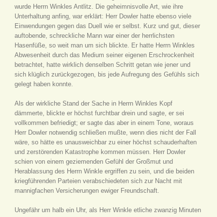
wurde Herrn Winkles Antlitz. Die geheimnisvolle Art, wie ihre
Unterhaltung anfing, war erklärt: Herr Dowler hatte ebenso viele
Einwendungen gegen das Duell wie er selbst. Kurz und gut, dieser
auftobende, schreckliche Mann war einer der herrlichsten
Hasenfüße, so weit man um sich blickte. Er hatte Herrn Winkles
Abwesenheit durch das Medium seiner eigenen Erschrockenheit
betrachtet, hatte wirklich denselben Schritt getan wie jener und
sich klüglich zurückgezogen, bis jede Aufregung des Gefühls sich
gelegt haben konnte.
Als der wirkliche Stand der Sache in Herrn Winkles Kopf
dämmerte, blickte er höchst furchtbar drein und sagte, er sei
vollkommen befriedigt; er sagte das aber in einem Tone, woraus
Herr Dowler notwendig schließen mußte, wenn dies nicht der Fall
wäre, so hätte es unausweichbar zu einer höchst schauderhaften
und zerstörenden Katastrophe kommen müssen. Herr Dowler
schien von einem geziemenden Gefühl der Großmut und
Herablassung des Herrn Winkle ergriffen zu sein, und die beiden
kriegführenden Parteien verabschiedeten sich zur Nacht mit
mannigfachen Versicherungen ewiger Freundschaft.
Ungefähr um halb ein Uhr, als Herr Winkle etliche zwanzig Minuten