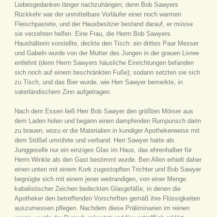
Liebesgedanken länger nachzuhängen; denn Bob Sawyers
Rückkehr war der unmittelbare Vorläufer einer noch warmen
Fleischpastete, und der Hausbesitzer bestand darauf, er müsse
sie verzehren helfen. Eine Frau, die Herrn Bob Sawyers
Haushälterin vorstellte, deckte den Tisch: ein drittes Paar Messer
und Gabeln wurde von der Mutter des Jungen in der grauen Livree
entlehnt (denn Herrn Sawyers häusliche Einrichtungen befanden
sich noch auf einem beschränkten Fuße); sodann setzten sie sich
zu Tisch, und das Bier wurde, wie Herr Sawyer bemerkte, in
vaterländischem Zinn aufgetragen.
Nach dem Essen ließ Herr Bob Sawyer den größten Mörser aus
dem Laden holen und begann einen dampfenden Rumpunsch darin
zu brauen, wozu er die Materialien in kundiger Apothekerweise mit
dem Stößel umrührte und verband. Herr Sawyer hatte als
Junggeselle nur ein einziges Glas im Haus, das ehrenhalber für
Herrn Winkle als den Gast bestimmt wurde. Ben Allen erhielt daher
einen unten mit einem Kork zugestopften Trichter und Bob Sawyer
begnügte sich mit einem jener weitrandigen, von einer Menge
kabalistischer Zeichen bedeckten Glasgefäße, in denen die
Apotheker den betreffenden Vorschriften gemäß ihre Flüssigkeiten
auszumessen pflegen. Nachdem diese Präliminarien im reinen