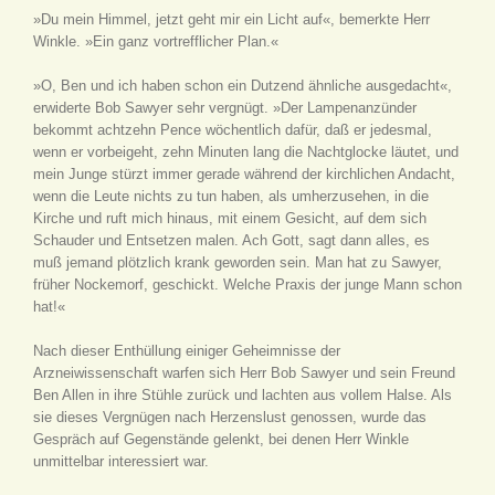
»Du mein Himmel, jetzt geht mir ein Licht auf«, bemerkte Herr
Winkle. »Ein ganz vortrefflicher Plan.«
»O, Ben und ich haben schon ein Dutzend ähnliche ausgedacht«,
erwiderte Bob Sawyer sehr vergnügt. »Der Lampenanzünder
bekommt achtzehn Pence wöchentlich dafür, daß er jedesmal,
wenn er vorbeigeht, zehn Minuten lang die Nachtglocke läutet, und
mein Junge stürzt immer gerade während der kirchlichen Andacht,
wenn die Leute nichts zu tun haben, als umherzusehen, in die
Kirche und ruft mich hinaus, mit einem Gesicht, auf dem sich
Schauder und Entsetzen malen. Ach Gott, sagt dann alles, es
muß jemand plötzlich krank geworden sein. Man hat zu Sawyer,
früher Nockemorf, geschickt. Welche Praxis der junge Mann schon
hat!«
Nach dieser Enthüllung einiger Geheimnisse der
Arzneiwissenschaft warfen sich Herr Bob Sawyer und sein Freund
Ben Allen in ihre Stühle zurück und lachten aus vollem Halse. Als
sie dieses Vergnügen nach Herzenslust genossen, wurde das
Gespräch auf Gegenstände gelenkt, bei denen Herr Winkle
unmittelbar interessiert war.