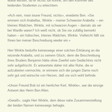
wollte wissen, ob er nichts tun könne, um den Kummer des
leidenden Studenten zu erleichtern.
»Ach nein, mein teurer Freund, nichts«, erwiderte Ben. »Sie
erinnern sich Arabellas, Winkle – meiner Schwester Arabella: – ein
kleines Mädchen, Winkle, mit schwarzen Augen – damals als wir
bei Wardle waren? Ich weiß nicht, ob Sie sie zufällig bemerkt
haben – ein hübsches, kleines Mädchen, Winkle. Vielleicht fällt sie
Ihnen bei meiner Beschreibung wieder ein.«
Herr Winkle bedurfte keineswegs einer solchen Erklärung an die
reizende Arabella, und zu seinem Glück; denn die Beschreibung
ihres Bruders Benjamin hätte ohne Zweifel sein Gedächtnis nicht
sehr aufgefrischt. Er antwortete daher mit aller Ruhe, die er
aufzubieten vermochte, er erinnere sich der jungen Dame noch
sehr gut und wünsche von Herzen, daß sie sich wohl befinde.
»Unser Freund Bob ist ein herrlicher Kerl, Winkle«, war die einzige
Antwort des Herrn Ben Allen.
»Gewiß«, sagte Herr Winkle, dem diese nahe Zusammenstellung
der beiden Namen keineswegs behagte.