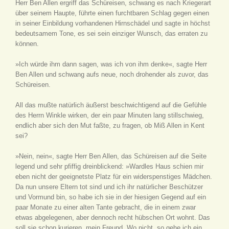
Herr Ben Allen ergriff das Schüreisen, schwang es nach Kriegerart
über seinem Haupte, führte einen furchtbaren Schlag gegen einen
in seiner Einbildung vorhandenen Hirnschädel und sagte in höchst
bedeutsamem Tone, es sei sein einziger Wunsch, das erraten zu
können.
»Ich würde ihm dann sagen, was ich von ihm denke«, sagte Herr
Ben Allen und schwang aufs neue, noch drohender als zuvor, das
Schüreisen.
All das mußte natürlich äußerst beschwichtigend auf die Gefühle
des Herrn Winkle wirken, der ein paar Minuten lang stillschwieg,
endlich aber sich den Mut faßte, zu fragen, ob Miß Allen in Kent
sei?
»Nein, nein«, sagte Herr Ben Allen, das Schüreisen auf die Seite
legend und sehr pfiffig dreinblickend: »Wardles Haus schien mir
eben nicht der geeignetste Platz für ein widerspenstiges Mädchen.
Da nun unsere Eltern tot sind und ich ihr natürlicher Beschützer
und Vormund bin, so habe ich sie in der hiesigen Gegend auf ein
paar Monate zu einer alten Tante gebracht, die in einem zwar
etwas abgelegenen, aber dennoch recht hübschen Ort wohnt. Das
soll sie schon kurieren, mein Freund. Wo nicht, so gehe ich ein