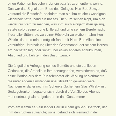
einen Patienten besuchen, der ein paar Straßen entfernt wohne.
Das war das Signal zum Ende des Gelages. Herr Bob Sawyer
verstand die Botschaft, nachdem man sie ihm etliche zwanzigmal
wiederholt hatte, band ein nasses Tuch um seinen Kopf, um sich
wieder nüchtern zu machen, was ihm auch einigermaßen gelang,
setzte sofort seine grüne Brille auf und ging seinem Berufe nach.
Trotz aller Bitten, bis zu seiner Rückkehr zu bleiben, nahm Herr
Winkle, da er es rein unmöglich fand, mit Herrn Ben Allen eine
vernünftige Unterhaltung über den Gegenstand, der seinem Herzen
am nächsten lag, oder sonst über etwas anderes anzuknüpfen,
Abschied und kehrte in den Busch zurück.
Die ängstliche Aufregung seines Gemüts und die zahllosen
Gedanken, die Arabella in ihm hervorgerufen, verhinderten es, daß
seine Portion aus dem Punschmörser die Wirkung hervorbrachte,
die unter andern Umständen unausbleiblich gewesen wäre.
Nachdem er daher noch im Schenkstübchen ein Glas Whisky mit
Soda getrunken, begab er sich, durch die Vorfälle des Abends
mehr entmutigt als aufgerichtet, in das Gastzimmer.
Vorn am Kamin saß ein langer Herr in einem großen Überrock, der
ihm den rücken zuwandte; sonst befand sich niemand in der