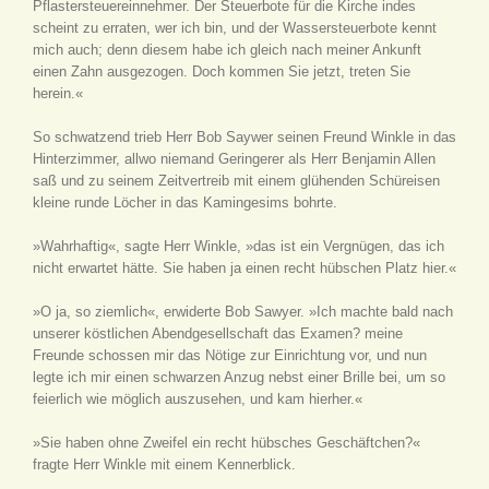
Pflastersteuereinnehmer. Der Steuerbote für die Kirche indes
scheint zu erraten, wer ich bin, und der Wassersteuerbote kennt
mich auch; denn diesem habe ich gleich nach meiner Ankunft
einen Zahn ausgezogen. Doch kommen Sie jetzt, treten Sie
herein.«
So schwatzend trieb Herr Bob Saywer seinen Freund Winkle in das
Hinterzimmer, allwo niemand Geringerer als Herr Benjamin Allen
saß und zu seinem Zeitvertreib mit einem glühenden Schüreisen
kleine runde Löcher in das Kamingesims bohrte.
»Wahrhaftig«, sagte Herr Winkle, »das ist ein Vergnügen, das ich
nicht erwartet hätte. Sie haben ja einen recht hübschen Platz hier.«
»O ja, so ziemlich«, erwiderte Bob Sawyer. »Ich machte bald nach
unserer köstlichen Abendgesellschaft das Examen? meine
Freunde schossen mir das Nötige zur Einrichtung vor, und nun
legte ich mir einen schwarzen Anzug nebst einer Brille bei, um so
feierlich wie möglich auszusehen, und kam hierher.«
»Sie haben ohne Zweifel ein recht hübsches Geschäftchen?«
fragte Herr Winkle mit einem Kennerblick.