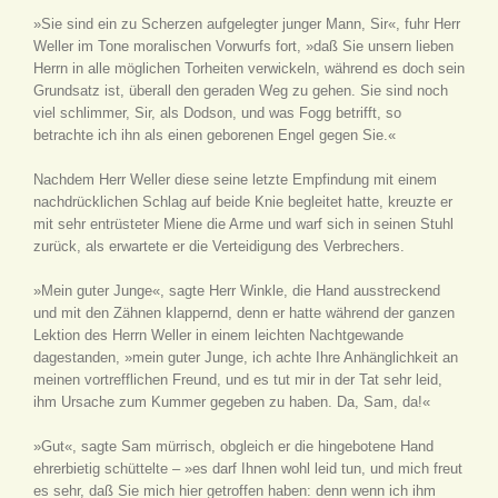
»Sie sind ein zu Scherzen aufgelegter junger Mann, Sir«, fuhr Herr
Weller im Tone moralischen Vorwurfs fort, »daß Sie unsern lieben
Herrn in alle möglichen Torheiten verwickeln, während es doch sein
Grundsatz ist, überall den geraden Weg zu gehen. Sie sind noch
viel schlimmer, Sir, als Dodson, und was Fogg betrifft, so
betrachte ich ihn als einen geborenen Engel gegen Sie.«
Nachdem Herr Weller diese seine letzte Empfindung mit einem
nachdrücklichen Schlag auf beide Knie begleitet hatte, kreuzte er
mit sehr entrüsteter Miene die Arme und warf sich in seinen Stuhl
zurück, als erwartete er die Verteidigung des Verbrechers.
»Mein guter Junge«, sagte Herr Winkle, die Hand ausstreckend
und mit den Zähnen klappernd, denn er hatte während der ganzen
Lektion des Herrn Weller in einem leichten Nachtgewande
dagestanden, »mein guter Junge, ich achte Ihre Anhänglichkeit an
meinen vortrefflichen Freund, und es tut mir in der Tat sehr leid,
ihm Ursache zum Kummer gegeben zu haben. Da, Sam, da!«
»Gut«, sagte Sam mürrisch, obgleich er die hingebotene Hand
ehrerbietig schüttelte – »es darf Ihnen wohl leid tun, und mich freut
es sehr, daß Sie mich hier getroffen haben: denn wenn ich ihm