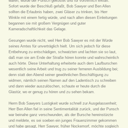
waren, wurde der Punsch gekostet und für vortrefflich erklärt.
Sofort wurde der Beschluß gefaßt, Bob Sawyer und Ben Allen
sollten die Erlaubnis haben, zwei Gläser zu trinken, bis Herr
Winkle mit einem fertig würde, und nach allen diesen Einleitungen
begannen sie mit großem Vergnügen und guter
Kameradschaftlichkeit das Gelage.
Gesungen wurde nicht, weil Herr Bob Sawyer es mit der Würde
seines Amtes für unverträglich hielt. Um sich jedoch für diese
Entbehrung zu entschädigen, schwatzten und lachten sie so laut,
daß man sie am Ende der Straße hören konnte und wahrscheinlich
auch hörte. Diese Unterhaltung erheiterte auch dem Laufburschen
wesentlich seine Arbeit und trug zu seiner ferneren Ausbildung bei;
denn statt den Abend seiner gewöhnlichen Beschäftigung zu
widmen, nämlich seinen Namen auf den Ladentisch zu schreiben
und dann wieder auszulöschen, schaute er heute durch die
Glastür, wo er genug zu hören und zu sehen bekam.
Herrn Bob Sawyers Lustigkeit wurde schnell zur Ausgelassenheit;
Herr Ben Allen fiel in seine Sentimentalität zurück, und der Punsch
war beinahe ganz verschwunden, als der Bursche hereinstürzte
und meldete, es sei soeben ein junges Frauenzimmer gekommen
und habe gesagt, Herr Sawyer, früher Nockemorf, möchte sogleich