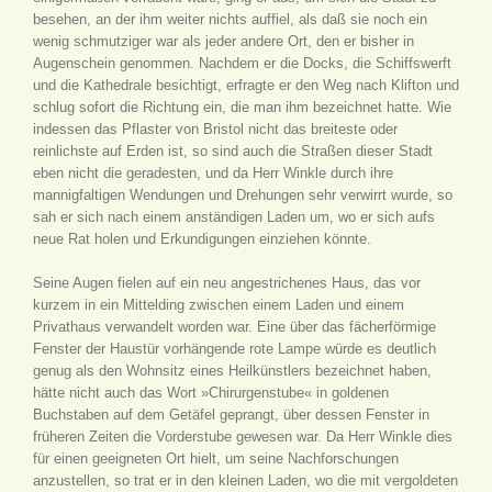
besehen, an der ihm weiter nichts auffiel, als daß sie noch ein
wenig schmutziger war als jeder andere Ort, den er bisher in
Augenschein genommen. Nachdem er die Docks, die Schiffswerft
und die Kathedrale besichtigt, erfragte er den Weg nach Klifton und
schlug sofort die Richtung ein, die man ihm bezeichnet hatte. Wie
indessen das Pflaster von Bristol nicht das breiteste oder
reinlichste auf Erden ist, so sind auch die Straßen dieser Stadt
eben nicht die geradesten, und da Herr Winkle durch ihre
mannigfaltigen Wendungen und Drehungen sehr verwirrt wurde, so
sah er sich nach einem anständigen Laden um, wo er sich aufs
neue Rat holen und Erkundigungen einziehen könnte.
Seine Augen fielen auf ein neu angestrichenes Haus, das vor
kurzem in ein Mittelding zwischen einem Laden und einem
Privathaus verwandelt worden war. Eine über das fächerförmige
Fenster der Haustür vorhängende rote Lampe würde es deutlich
genug als den Wohnsitz eines Heilkünstlers bezeichnet haben,
hätte nicht auch das Wort »Chirurgenstube« in goldenen
Buchstaben auf dem Getäfel geprangt, über dessen Fenster in
früheren Zeiten die Vorderstube gewesen war. Da Herr Winkle dies
für einen geeigneten Ort hielt, um seine Nachforschungen
anzustellen, so trat er in den kleinen Laden, wo die mit vergoldeten