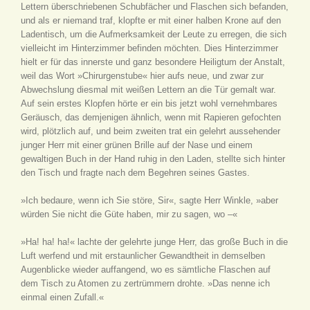
Lettern überschriebenen Schubfächer und Flaschen sich befanden,
und als er niemand traf, klopfte er mit einer halben Krone auf den
Ladentisch, um die Aufmerksamkeit der Leute zu erregen, die sich
vielleicht im Hinterzimmer befinden möchten. Dies Hinterzimmer
hielt er für das innerste und ganz besondere Heiligtum der Anstalt,
weil das Wort »Chirurgenstube« hier aufs neue, und zwar zur
Abwechslung diesmal mit weißen Lettern an die Tür gemalt war.
Auf sein erstes Klopfen hörte er ein bis jetzt wohl vernehmbares
Geräusch, das demjenigen ähnlich, wenn mit Rapieren gefochten
wird, plötzlich auf, und beim zweiten trat ein gelehrt aussehender
junger Herr mit einer grünen Brille auf der Nase und einem
gewaltigen Buch in der Hand ruhig in den Laden, stellte sich hinter
den Tisch und fragte nach dem Begehren seines Gastes.
»Ich bedaure, wenn ich Sie störe, Sir«, sagte Herr Winkle, »aber
würden Sie nicht die Güte haben, mir zu sagen, wo –«
»Ha! ha! ha!« lachte der gelehrte junge Herr, das große Buch in die
Luft werfend und mit erstaunlicher Gewandtheit in demselben
Augenblicke wieder auffangend, wo es sämtliche Flaschen auf
dem Tisch zu Atomen zu zertrümmern drohte. »Das nenne ich
einmal einen Zufall.«