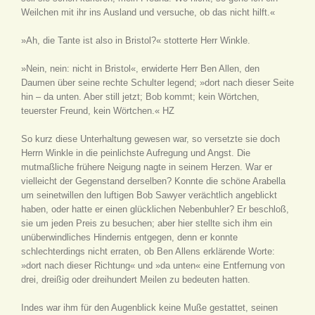
Weilchen mit ihr ins Ausland und versuche, ob das nicht hilft.«
»Ah, die Tante ist also in Bristol?« stotterte Herr Winkle.
»Nein, nein: nicht in Bristol«, erwiderte Herr Ben Allen, den
Daumen über seine rechte Schulter legend; »dort nach dieser Seite
hin – da unten. Aber still jetzt; Bob kommt; kein Wörtchen,
teuerster Freund, kein Wörtchen.« HZ
So kurz diese Unterhaltung gewesen war, so versetzte sie doch
Herrn Winkle in die peinlichste Aufregung und Angst. Die
mutmaßliche frühere Neigung nagte in seinem Herzen. War er
vielleicht der Gegenstand derselben? Konnte die schöne Arabella
um seinetwillen den luftigen Bob Sawyer verächtlich angeblickt
haben, oder hatte er einen glücklichen Nebenbuhler? Er beschloß,
sie um jeden Preis zu besuchen; aber hier stellte sich ihm ein
unüberwindliches Hindernis entgegen, denn er konnte
schlechterdings nicht erraten, ob Ben Allens erklärende Worte:
»dort nach dieser Richtung« und »da unten« eine Entfernung von
drei, dreißig oder dreihundert Meilen zu bedeuten hatten.
Indes war ihm für den Augenblick keine Muße gestattet, seinen