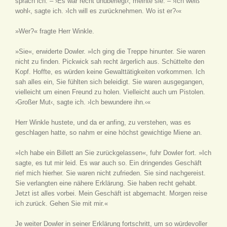
sprach ich. – ›Es war recht unüberlegt‹, meinte sie. – ›Ich weiß
wohl‹, sagte ich. ›Ich will es zurücknehmen. Wo ist er?‹«
»Wer?« fragte Herr Winkle.
»Sie«, erwiderte Dowler. »Ich ging die Treppe hinunter. Sie waren
nicht zu finden. Pickwick sah recht ärgerlich aus. Schüttelte den
Kopf. Hoffte, es würden keine Gewalttätigkeiten vorkommen. Ich
sah alles ein, Sie fühlten sich beleidigt. Sie waren ausgegangen,
vielleicht um einen Freund zu holen. Vielleicht auch um Pistolen.
›Großer Mut‹, sagte ich. ›Ich bewundere ihn.‹«
Herr Winkle hustete, und da er anfing, zu verstehen, was es
geschlagen hatte, so nahm er eine höchst gewichtige Miene an.
»Ich habe ein Billett an Sie zurückgelassen«, fuhr Dowler fort. »Ich
sagte, es tut mir leid. Es war auch so. Ein dringendes Geschäft
rief mich hierher. Sie waren nicht zufrieden. Sie sind nachgereist.
Sie verlangten eine nähere Erklärung. Sie haben recht gehabt.
Jetzt ist alles vorbei. Mein Geschäft ist abgemacht. Morgen reise
ich zurück. Gehen Sie mit mir.«
Je weiter Dowler in seiner Erklärung fortschritt, um so würdevoller