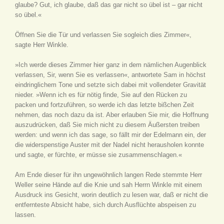
glaube? Gut, ich glaube, daß das gar nicht so übel ist – gar nicht
so übel.«
Öffnen Sie die Tür und verlassen Sie sogleich dies Zimmer«,
sagte Herr Winkle.
»Ich werde dieses Zimmer hier ganz in dem nämlichen Augenblick
verlassen, Sir, wenn Sie es verlassen«, antwortete Sam in höchst
eindringlichem Tone und setzte sich dabei mit vollendeter Gravität
nieder. »Wenn ich es für nötig finde, Sie auf den Rücken zu
packen und fortzuführen, so werde ich das letzte bißchen Zeit
nehmen, das noch dazu da ist. Aber erlauben Sie mir, die Hoffnung
auszudrücken, daß Sie mich nicht zu diesem Äußersten treiben
werden: und wenn ich das sage, so fällt mir der Edelmann ein, der
die widerspenstige Auster mit der Nadel nicht herausholen konnte
und sagte, er fürchte, er müsse sie zusammenschlagen.«
Am Ende dieser für ihn ungewöhnlich langen Rede stemmte Herr
Weller seine Hände auf die Knie und sah Herrn Winkle mit einem
Ausdruck ins Gesicht, worin deutlich zu lesen war, daß er nicht die
entfernteste Absicht habe, sich durch Ausflüchte abspeisen zu
lassen.