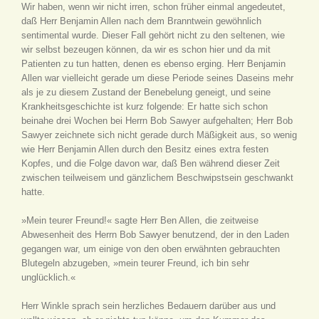
Wir haben, wenn wir nicht irren, schon früher einmal angedeutet,
daß Herr Benjamin Allen nach dem Branntwein gewöhnlich
sentimental wurde. Dieser Fall gehört nicht zu den seltenen, wie
wir selbst bezeugen können, da wir es schon hier und da mit
Patienten zu tun hatten, denen es ebenso erging. Herr Benjamin
Allen war vielleicht gerade um diese Periode seines Daseins mehr
als je zu diesem Zustand der Benebelung geneigt, und seine
Krankheitsgeschichte ist kurz folgende: Er hatte sich schon
beinahe drei Wochen bei Herrn Bob Sawyer aufgehalten; Herr Bob
Sawyer zeichnete sich nicht gerade durch Mäßigkeit aus, so wenig
wie Herr Benjamin Allen durch den Besitz eines extra festen
Kopfes, und die Folge davon war, daß Ben während dieser Zeit
zwischen teilweisem und gänzlichem Beschwipstsein geschwankt
hatte.
»Mein teurer Freund!« sagte Herr Ben Allen, die zeitweise
Abwesenheit des Herrn Bob Sawyer benutzend, der in den Laden
gegangen war, um einige von den oben erwähnten gebrauchten
Blutegeln abzugeben, »mein teurer Freund, ich bin sehr
unglücklich.«
Herr Winkle sprach sein herzliches Bedauern darüber aus und