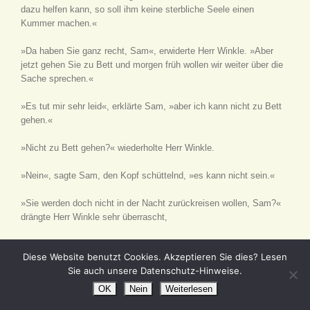
dazu helfen kann, so soll ihm keine sterbliche Seele einen
Kummer machen.«
»Da haben Sie ganz recht, Sam«, erwiderte Herr Winkle. »Aber
jetzt gehen Sie zu Bett und morgen früh wollen wir weiter über die
Sache sprechen.«
»Es tut mir sehr leid«, erklärte Sam, »aber ich kann nicht zu Bett
gehen.«
»Nicht zu Bett gehen?« wiederholte Herr Winkle.
»Nein«, sagte Sam, den Kopf schüttelnd, »es kann nicht sein.«
»Sie werden doch nicht in der Nacht zurückreisen wollen, Sam?«
drängte Herr Winkle sehr überrascht,
»Nein, außer wenn Sie es absolut wünschen«, versetzte Sam,
Diese Website benutzt Cookies. Akzeptieren Sie dies? Lesen
»aber ich darf dieses Zimmer hier nicht verlassen. Der Herr hat mir
Sie auch unsere Datenschutz-Hinweise.
ganz ausdrückliche Befehle gegeben.«
OK
Nein
Weiterlesen
»Unsinn, Sam«, sagte Herr Winkle. »Ich muß zwei oder drei Tage