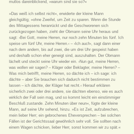
mutlos dareinblickend, »warum sind sie so?«
»Das weiß ich selbst nicht«, erwiderte der kleine Mann
gleichgültig; »ohne Zweifel, um Zeit zu sparen. Wenn die Stunde
des Mittagessens heranrückt und die Geschworenen sich
zurückgezogen haben, zieht der Obmann seine Uhr heraus und
sagt: ›Bei Gott, meine Herren, nur noch zehn Minuten bis fünf. Ich
speise um fünf Uhr, meine Herren.‹ – ›Ich auch‹, sagt dann einer
nach dem andern, bis auf zwei, die um drei Uhr gespeist haben
und deshalb schon eher geneigt sind, auszuhalten. Der Obmann
lächelt und steckt seine Uhr wieder ein. ›Nun gut, meine Herren,
was wollen wir sagen? – Kläger oder Beklagter, meine Herren? –
Was mich betrifft, meine Herren, so dächte ich – ich sage: ich
dächte – aber Sie brauchen sich dadurch nicht bestimmen zu
lassen – ich dächte, der Kläger hat recht.‹ Hierauf erklären
sicherlich zwei oder drei andere, sie dächten ebenso, wie es auch
wirklich der Fall sein mag, und so kommt leicht ein einstimmiger
Beschluß zustande. Zehn Minuten über neun«, fügte der kleine
Mann, auf seine Uhr sehend, hinzu. »Es ist Zeit, aufzubrechen,
mein lieber Herr; ein gebrochenes Eheversprechen – bei solchen
Fällen ist der Gerichtssaal gewöhnlich sehr voll. Sie sollten nach
einem Wagen schicken, lieber Herr, sonst kommen wir zu spät.«