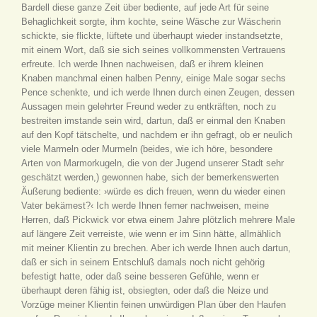
Bardell diese ganze Zeit über bediente, auf jede Art für seine
Behaglichkeit sorgte, ihm kochte, seine Wäsche zur Wäscherin
schickte, sie flickte, lüftete und überhaupt wieder instandsetzte,
mit einem Wort, daß sie sich seines vollkommensten Vertrauens
erfreute. Ich werde Ihnen nachweisen, daß er ihrem kleinen
Knaben manchmal einen halben Penny, einige Male sogar sechs
Pence schenkte, und ich werde Ihnen durch einen Zeugen, dessen
Aussagen mein gelehrter Freund weder zu entkräften, noch zu
bestreiten imstande sein wird, dartun, daß er einmal den Knaben
auf den Kopf tätschelte, und nachdem er ihn gefragt, ob er neulich
viele Marmeln oder Murmeln (beides, wie ich höre, besondere
Arten von Marmorkugeln, die von der Jugend unserer Stadt sehr
geschätzt werden,) gewonnen habe, sich der bemerkenswerten
Äußerung bediente: ›würde es dich freuen, wenn du wieder einen
Vater bekämest?‹ Ich werde Ihnen ferner nachweisen, meine
Herren, daß Pickwick vor etwa einem Jahre plötzlich mehrere Male
auf längere Zeit verreiste, wie wenn er im Sinn hätte, allmählich
mit meiner Klientin zu brechen. Aber ich werde Ihnen auch dartun,
daß er sich in seinem Entschluß damals noch nicht gehörig
befestigt hatte, oder daß seine besseren Gefühle, wenn er
überhaupt deren fähig ist, obsiegten, oder daß die Neize und
Vorzüge meiner Klientin feinen unwürdigen Plan über den Haufen