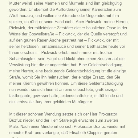
Mutter weint! seine Marmeln und Murmeln sind ihm gleichgültig
geworden. Er überhört die Aufforderung seiner Kameraden zum
›Wolf heraus‹, und wollen sie ›Gerade oder Ungerade‹ mit ihm
spielen, so rührt er seine Hand nicht. Aber Pickwick, meine Herren,
Pickwick, der mitleidslose Zerstörer dieser häuslichen Oase in der
Wüste der Goswellstraße – Pickwick, der die Quelle verstopft und
auf den grünen Rasen Asche gestreut hat – Pickwick, der mit
seiner herzlosen Tomatensauce und seiner Bettflasche heute vor
Ihnen erscheint – Pickwick erhebt noch immer mit frecher
Schamlosigkeit sein Haupt und blickt ohne einen Seufzer auf die
Verwüstung hin, die er angerichtet hat. Eine Geldentschädigung,
meine Herren, eine bedeutende Geldentschädigung ist die einzige
Strafe, womit Sie ihn heimsuchen, der einzige Ersatz, den Sie
meiner Klientin gewähren können. Um diese Geldentschädigung
nun wendet sie sich hiermit an eine erleuchtete, großherzige,
taktbegabte, gewissenhafte, leidenschaftslose, mitfühlende und
einsichtsvolle Jury ihrer gebildeten Mitbürger.«
Mit dieser schönen Wendung setzte sich der Herr Prokurator
Buzfuz nieder, und der Herr Stareleigh erwachte zum zweiten
Male. Nach einer Minute erhob sich Prokurator Buzfuz wieder mit
erneuter Kraft und verlangte, daß Elisabeth Cluppins gerufen