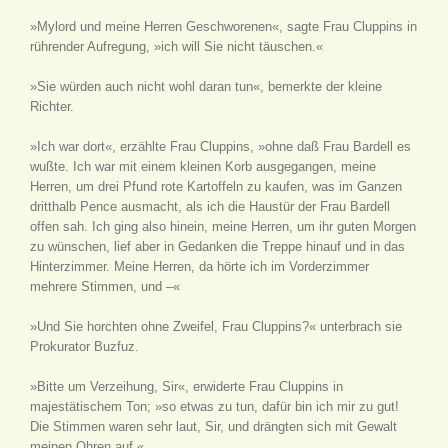
»Mylord und meine Herren Geschworenen«, sagte Frau Cluppins in
rührender Aufregung, »ich will Sie nicht täuschen.«
»Sie würden auch nicht wohl daran tun«, bemerkte der kleine
Richter.
»Ich war dort«, erzählte Frau Cluppins, »ohne daß Frau Bardell es
wußte. Ich war mit einem kleinen Korb ausgegangen, meine
Herren, um drei Pfund rote Kartoffeln zu kaufen, was im Ganzen
dritthalb Pence ausmacht, als ich die Haustür der Frau Bardell
offen sah. Ich ging also hinein, meine Herren, um ihr guten Morgen
zu wünschen, lief aber in Gedanken die Treppe hinauf und in das
Hinterzimmer. Meine Herren, da hörte ich im Vorderzimmer
mehrere Stimmen, und –«
»Und Sie horchten ohne Zweifel, Frau Cluppins?« unterbrach sie
Prokurator Buzfuz.
»Bitte um Verzeihung, Sir«, erwiderte Frau Cluppins in
majestätischem Ton; »so etwas zu tun, dafür bin ich mir zu gut!
Die Stimmen waren sehr laut, Sir, und drängten sich mit Gewalt
meinen Ohren auf.«