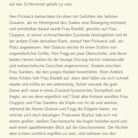
auf das Schlimmste gefaßt zu sein.
Herr Pickwick betrachtete ihn eben mit Gefühlen des tiefsten
Grauens, als im Hintergrund des Saales eine Bewegung entstand,
und unmittelbar darauf wurde Frau Bardell, gestützt auf Frau
Cluppins, in einem schmachtenden Zustande hereingeführt und ihr
am andern Ende derselben Bank, worauf Herr Pickwick saß, ein
Platz angewiesen. Herr Dodson reichte ihr einen Schirm von
ungewöhnlicher Größe, Herr Fogg ein paar Überschuhe, und diese
beiden Herren hatten für die heutige Sitzung höchst mitleidsvolle
und melancholische Gesichter angenommen. Sodann erschien
Frau Sanders, die den jungen Bardell hereinführte. Beim Anblick
ihres Kindes fuhr Frau Bardell auf, dann aber faßte sie sich schnell
wieder und küßte es wie wahnsinnig. Sofort versank die gute
Dame aufs neue in einen Zustand hysterischer Stumpfheit und
fragte, wo sie denn eigentlich sei? Statt aller Antwort wandten Frau
Cluppins und Frau Sanders die Köpfe von ihr ab und weinten,
während die Herren Dodson und Fogg die Klägerin baten, sie
möchte sich doch beruhigen. Prokurator Buzfuz rieb sich mit
einem großen, weißen Taschentuche die Augen beinahe wund und
warf einen appellierenden Blick auf die Geschworenen. Der Richter
aber schien sichtlich ergriffen zu sein, und mehrere von den