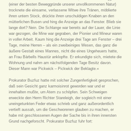
(einer der besten Beweggründe unserer unvollkommenen Natur)
trocknete die einsame, verlassene Witwe ihre Tränen, möblierte
ihren untern Stock, drückte ihren unschuldigen Knaben an den
mütterlichen Busen und hing die Anzeige an das Fenster. Blieb sie
lange dort? Nein. Die Schlange war bereits auf der Lauer, die Linie
war gezogen, die Mine war gegraben, der Pionier und Mineur waren
in voller Arbeit. Kaum hing die Anzeige drei Tage am Fenster – drei
Tage, meine Herren – als ein zweibeiniges Wesen, das ganz die
äußere Gestalt eines Mannes, nicht die eines Ungeheuers hatte,
an Frau Bärbells Haustür anklopfte. Er erkundigte sich, mietete die
Wohnung und nahm am nächstfolgenden Tage Besitz davon.
Dieser Mann war Pickwick – Pickwick der Beklagte.«
Prokurator Buzfuz hatte mit solcher Zungenfertigkeit gesprochen,
daß sein Gesicht ganz karmoisinrot geworden war und er
innehalten mußte, um Atem zu schöpfen. Sein Schweigen
erweckte den Herrn Richter Stareleigh, der sogleich mit einer
uneingetunkten Feder etwas schrieb und ganz außerordentlich
vertieft aussah, um die Geschworenen glauben zu machen, er
habe mit geschlossenen Augen der Sache bis in ihren innersten
Grund nachgeforscht. Prokurator Buzfuz fuhr fort: