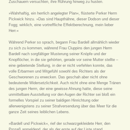
Zuschauern versuchten, ihre Rührung hinweg zu husten.
»Wahrhaftig, ein herrlich angelegter Plan«, flüsterte Perker Herrn
Pickwick hinzu. »Das sind Haupthähne, dieser Dodson und dieser
Fogg; wirklich, eine vortreffliche Effektberechnung, mein lieber
Herr.«
Während Perker so sprach, begann Frau Bardell allmählich wieder
zu sich zu kommen, während Frau Cluppins den jungen Herrn
Bardell nach sorgfältiger Musterung seiner Knöpfe und der
Knopflöcher, in die sie gehörten, gerade vor seine Mutter stellte –
eine gebietende Stellung, in der er nicht verfehlen konnte, das
volle Erbarmen und Mitgefühl sowohl des Richters als der
Geschworenen zu erwecken. Das geschah aber nicht ohne
bedeutende Widersetzlichkeit. Auch nicht ohne eine Menge Tränen
des jungen Herrn, der eine gewisse Ahnung hatte, diese seine
unmittelbare Ausstellung vor den Augen der Richter sei bloß ein
formelles Vorspiel zu seiner baldigen Hinrichtung oder
allerwenigstens zu seiner Strafversendung über das Meer für die
ganze Zeit seines leiblichen Lebens.
»Bardell und Pickwick«, rief der schwarzgekleidete Herr, den
Prozeß anmeldend, der als der erste auf der Liste stand.