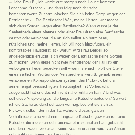
»›Liebe Frau B., ich werde erst morgen nach Hause kommen.
Langsame Kutsche.‹ Und dann folgt noch der sehr
bemerkenswerte Zusatz: ›Machen Sie sich keine Sorge wegen der
Bettflasche.‹ – Die Bettflasche! Wie, meine Herren, wer macht
sich denn Sorgen wegen einer Bettflasche? Wann wurde je der
Seelenfriede eines Mannes oder einer Frau durch eine Bettflasche
gestört oder vernichtet, die an sich selbst ein harmloses,
nützliches und, meine Herren, ich will noch hinzufügen, ein
komfortables Hausgerät ist? Warum wird Frau Bardell so
angelegentlich ersucht, sich wegen der Bettflasche keine Sorgen
zu machen, wenn diese nicht (wie hier offenbar der Fall ist) ein
verborgenes Feuer bedecken soll – wenn sie nicht bloß die Stelle
eines zärtlichen Wortes oder Versprechens vertritt, gemäß einem
verabredeten Korrespondenzensystem, das Pickwick behufs
seiner längst beabsichtigten Treulosigkeit mit Vorbedacht
ausgeheckt hat und das ich nicht näher erklären kann? Und was
soll diese Anspielung auf die langsame Kutsche bedeuten? So weit
ich die Sache zu durchschauen vermag, bezieht sie sich auf
Pickwick selbst, der in der Tat während dieses ganzen
Verhältnisses eine verdammt langsame Kutsche gewesen ist, eine
Kutsche, die indessen sehr unerwartet in schnellen Lauf gebracht,
und deren Räder, wie er auf seine Kosten erfahren wird, von Ahnen
sehr bald geschmiert werden dürften.«