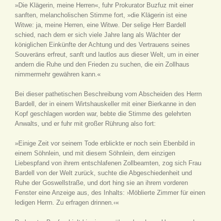
»Die Klägerin, meine Herren«, fuhr Prokurator Buzfuz mit einer
sanften, melancholischen Stimme fort, »die Klägerin ist eine
Witwe: ja, meine Herren, eine Witwe. Der selige Herr Bardell
schied, nach dem er sich viele Jahre lang als Wächter der
königlichen Einkünfte der Achtung und des Vertrauens seines
Souveräns erfreut, sanft und lautlos aus dieser Welt, um in einer
andern die Ruhe und den Frieden zu suchen, die ein Zollhaus
nimmermehr gewähren kann.«
Bei dieser pathetischen Beschreibung vom Abscheiden des Herrn
Bardell, der in einem Wirtshauskeller mit einer Bierkanne in den
Kopf geschlagen worden war, bebte die Stimme des gelehrten
Anwalts, und er fuhr mit großer Rührung also fort:
»Einige Zeit vor seinem Tode erblickte er noch sein Ebenbild in
einem Söhnlein, und mit diesem Söhnlein, dem einzigen
Liebespfand von ihrem entschlafenen Zollbeamten, zog sich Frau
Bardell von der Welt zurück, suchte die Abgeschiedenheit und
Ruhe der Goswellstraße, und dort hing sie an ihrem vorderen
Fenster eine Anzeige aus, des Inhalts: ›Möblierte Zimmer für einen
ledigen Herrn. Zu erfragen drinnen.‹«