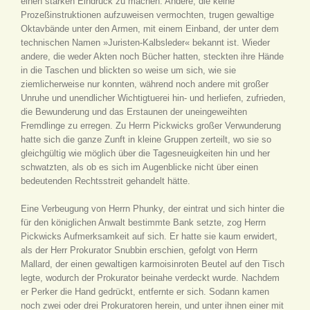
einen starken Eindruck zu machen. Andere, die keine
Prozeßinstruktionen aufzuweisen vermochten, trugen gewaltige
Oktavbände unter den Armen, mit einem Einband, der unter dem
technischen Namen »Juristen-Kalbsleder« bekannt ist. Wieder
andere, die weder Akten noch Bücher hatten, steckten ihre Hände
in die Taschen und blickten so weise um sich, wie sie
ziemlicherweise nur konnten, während noch andere mit großer
Unruhe und unendlicher Wichtigtuerei hin- und herliefen, zufrieden,
die Bewunderung und das Erstaunen der uneingeweihten
Fremdlinge zu erregen. Zu Herrn Pickwicks großer Verwunderung
hatte sich die ganze Zunft in kleine Gruppen zerteilt, wo sie so
gleichgültig wie möglich über die Tagesneuigkeiten hin und her
schwatzten, als ob es sich im Augenblicke nicht über einen
bedeutenden Rechtsstreit gehandelt hätte.
Eine Verbeugung von Herrn Phunky, der eintrat und sich hinter die
für den königlichen Anwalt bestimmte Bank setzte, zog Herrn
Pickwicks Aufmerksamkeit auf sich. Er hatte sie kaum erwidert,
als der Herr Prokurator Snubbin erschien, gefolgt von Herrn
Mallard, der einen gewaltigen karmoisinroten Beutel auf den Tisch
legte, wodurch der Prokurator beinahe verdeckt wurde. Nachdem
er Perker die Hand gedrückt, entfernte er sich. Sodann kamen
noch zwei oder drei Prokuratoren herein, und unter ihnen einer mit