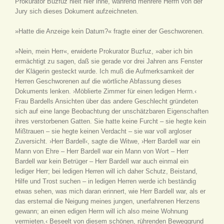
Prokurator Buzfuz hielt hier inne, während mehrere Herrn von der
Jury sich dieses Dokument aufzeichneten.
»Hatte die Anzeige kein Datum?« fragte einer der Geschworenen.
»Nein, mein Herr«, erwiderte Prokurator Buzfuz, »aber ich bin
ermächtigt zu sagen, daß sie gerade vor drei Jahren ans Fenster
der Klägerin gesteckt wurde. Ich muß die Aufmerksamkeit der
Herren Geschworenen auf die wörtliche Abfassung dieses
Dokuments lenken. ›Möblierte Zimmer für einen ledigen Herrn.‹
Frau Bardells Ansichten über das andere Geschlecht gründeten
sich auf eine lange Beobachtung der unschätzbaren Eigenschaften
ihres verstorbenen Gatten. Sie hatte keine Furcht – sie hegte kein
Mißtrauen – sie hegte keinen Verdacht – sie war voll argloser
Zuversicht. ›Herr Bardell‹, sagte die Witwe, ›Herr Bardell war ein
Mann von Ehre – Herr Bardell war ein Mann von Wort – Herr
Bardell war kein Betrüger – Herr Bardell war auch einmal ein
lediger Herr; bei ledigen Herren will ich daher Schutz, Beistand,
Hilfe und Trost suchen – in ledigen Herren werde ich beständig
etwas sehen, was mich daran erinnert, wie Herr Bardell war, als er
das erstemal die Neigung meines jungen, unerfahrenen Herzens
gewann; an einen edigen Herrn will ich also meine Wohnung
vermieten.‹ Beseelt von diesem schönen, rührenden Beweggrund