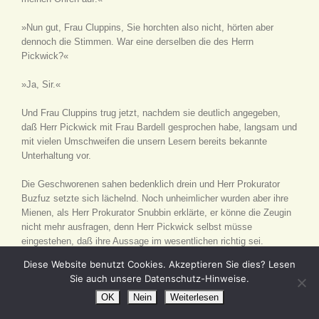
»Nun gut, Frau Cluppins, Sie horchten also nicht, hörten aber
dennoch die Stimmen. War eine derselben die des Herrn
Pickwick?«
»Ja, Sir.«
Und Frau Cluppins trug jetzt, nachdem sie deutlich angegeben,
daß Herr Pickwick mit Frau Bardell gesprochen habe, langsam und
mit vielen Umschweifen die unsern Lesern bereits bekannte
Unterhaltung vor.
Die Geschworenen sahen bedenklich drein und Herr Prokurator
Buzfuz setzte sich lächelnd. Noch unheimlicher wurden aber ihre
Mienen, als Herr Prokurator Snubbin erklärte, er könne die Zeugin
nicht mehr ausfragen, denn Herr Pickwick selbst müsse
eingestehen, daß ihre Aussage im wesentlichen richtig sei.
Diese Website benutzt Cookies. Akzeptieren Sie dies? Lesen
Da nun Frau Cluppins einmal das Eis gebrochen hatte, so hielt sie
Sie auch unsere Datenschutz-Hinweise.
dies für eine günstige Gelegenheit, sich auf eine kurze Darstellung
OK
Nein
Weiterlesen
ihrer eigenen häuslichen Verhältnisse einzulassen; sie
benachrichtigte daher den Gerichtshof geradezu, daß sie in diesem