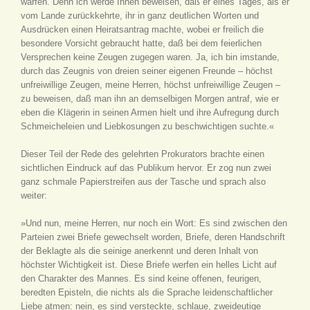
warfen. Denn ich werde Ihnen beweisen, daß er eines Tages, als er
vom Lande zurückkehrte, ihr in ganz deutlichen Worten und
Ausdrücken einen Heiratsantrag machte, wobei er freilich die
besondere Vorsicht gebraucht hatte, daß bei dem feierlichen
Versprechen keine Zeugen zugegen waren. Ja, ich bin imstande,
durch das Zeugnis von dreien seiner eigenen Freunde – höchst
unfreiwillige Zeugen, meine Herren, höchst unfreiwillige Zeugen –
zu beweisen, daß man ihn an demselbigen Morgen antraf, wie er
eben die Klägerin in seinen Armen hielt und ihre Aufregung durch
Schmeicheleien und Liebkosungen zu beschwichtigen suchte.«
Dieser Teil der Rede des gelehrten Prokurators brachte einen
sichtlichen Eindruck auf das Publikum hervor. Er zog nun zwei
ganz schmale Papierstreifen aus der Tasche und sprach also
weiter:
»Und nun, meine Herren, nur noch ein Wort: Es sind zwischen den
Parteien zwei Briefe gewechselt worden, Briefe, deren Handschrift
der Beklagte als die seinige anerkennt und deren Inhalt von
höchster Wichtigkeit ist. Diese Briefe werfen ein helles Licht auf
den Charakter des Mannes. Es sind keine offenen, feurigen,
beredten Episteln, die nichts als die Sprache leidenschaftlicher
Liebe atmen: nein, es sind versteckte, schlaue, zweideutige