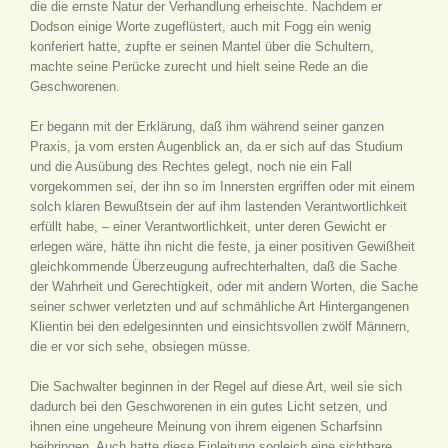
die die ernste Natur der Verhandlung erheischte. Nachdem er
Dodson einige Worte zugeflüstert, auch mit Fogg ein wenig
konferiert hatte, zupfte er seinen Mantel über die Schultern,
machte seine Perücke zurecht und hielt seine Rede an die
Geschworenen.
Er begann mit der Erklärung, daß ihm während seiner ganzen
Praxis, ja vom ersten Augenblick an, da er sich auf das Studium
und die Ausübung des Rechtes gelegt, noch nie ein Fall
vorgekommen sei, der ihn so im Innersten ergriffen oder mit einem
solch klaren Bewußtsein der auf ihm lastenden Verantwortlichkeit
erfüllt habe, – einer Verantwortlichkeit, unter deren Gewicht er
erlegen wäre, hätte ihn nicht die feste, ja einer positiven Gewißheit
gleichkommende Überzeugung aufrechterhalten, daß die Sache
der Wahrheit und Gerechtigkeit, oder mit andern Worten, die Sache
seiner schwer verletzten und auf schmähliche Art Hintergangenen
Klientin bei den edelgesinnten und einsichtsvollen zwölf Männern,
die er vor sich sehe, obsiegen müsse.
Die Sachwalter beginnen in der Regel auf diese Art, weil sie sich
dadurch bei den Geschworenen in ein gutes Licht setzen, und
ihnen eine ungeheure Meinung von ihrem eigenen Scharfsinn
beibringen. Auch hatte diese Einleitung sogleich eine sichtbare