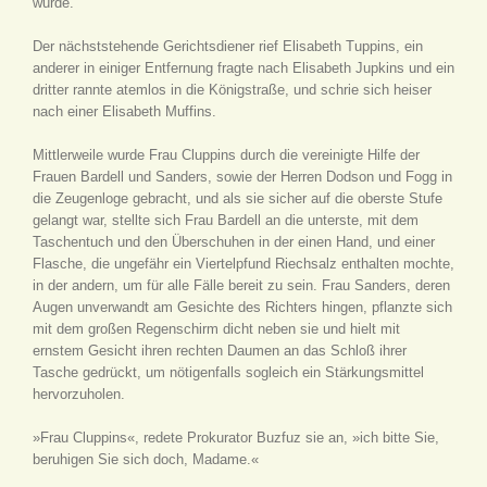
würde.
Der nächststehende Gerichtsdiener rief Elisabeth Tuppins, ein
anderer in einiger Entfernung fragte nach Elisabeth Jupkins und ein
dritter rannte atemlos in die Königstraße, und schrie sich heiser
nach einer Elisabeth Muffins.
Mittlerweile wurde Frau Cluppins durch die vereinigte Hilfe der
Frauen Bardell und Sanders, sowie der Herren Dodson und Fogg in
die Zeugenloge gebracht, und als sie sicher auf die oberste Stufe
gelangt war, stellte sich Frau Bardell an die unterste, mit dem
Taschentuch und den Überschuhen in der einen Hand, und einer
Flasche, die ungefähr ein Viertelpfund Riechsalz enthalten mochte,
in der andern, um für alle Fälle bereit zu sein. Frau Sanders, deren
Augen unverwandt am Gesichte des Richters hingen, pflanzte sich
mit dem großen Regenschirm dicht neben sie und hielt mit
ernstem Gesicht ihren rechten Daumen an das Schloß ihrer
Tasche gedrückt, um nötigenfalls sogleich ein Stärkungsmittel
hervorzuholen.
»Frau Cluppins«, redete Prokurator Buzfuz sie an, »ich bitte Sie,
beruhigen Sie sich doch, Madame.«