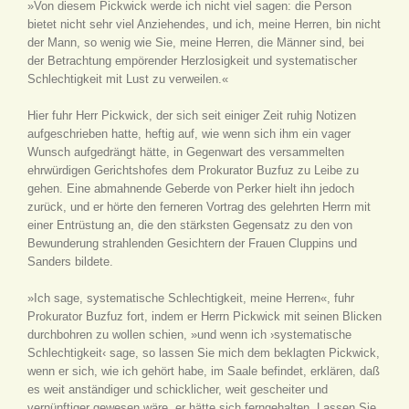
»Von diesem Pickwick werde ich nicht viel sagen: die Person
bietet nicht sehr viel Anziehendes, und ich, meine Herren, bin nicht
der Mann, so wenig wie Sie, meine Herren, die Männer sind, bei
der Betrachtung empörender Herzlosigkeit und systematischer
Schlechtigkeit mit Lust zu verweilen.«
Hier fuhr Herr Pickwick, der sich seit einiger Zeit ruhig Notizen
aufgeschrieben hatte, heftig auf, wie wenn sich ihm ein vager
Wunsch aufgedrängt hätte, in Gegenwart des versammelten
ehrwürdigen Gerichtshofes dem Prokurator Buzfuz zu Leibe zu
gehen. Eine abmahnende Geberde von Perker hielt ihn jedoch
zurück, und er hörte den ferneren Vortrag des gelehrten Herrn mit
einer Entrüstung an, die den stärksten Gegensatz zu den von
Bewunderung strahlenden Gesichtern der Frauen Cluppins und
Sanders bildete.
»Ich sage, systematische Schlechtigkeit, meine Herren«, fuhr
Prokurator Buzfuz fort, indem er Herrn Pickwick mit seinen Blicken
durchbohren zu wollen schien, »und wenn ich ›systematische
Schlechtigkeit‹ sage, so lassen Sie mich dem beklagten Pickwick,
wenn er sich, wie ich gehört habe, im Saale befindet, erklären, daß
es weit anständiger und schicklicher, weit gescheiter und
vernünftiger gewesen wäre, er hätte sich ferngehalten. Lassen Sie