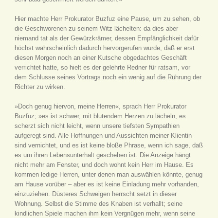
Hier machte Herr Prokurator Buzfuz eine Pause, um zu sehen, ob
die Geschworenen zu seinem Witz lächelten: da dies aber
niemand tat als der Gewürzkrämer, dessen Empfänglichkeit dafür
höchst wahrscheinlich dadurch hervorgerufen wurde, daß er erst
diesen Morgen noch an einer Kutsche obgedachtes Geschäft
verrichtet hatte, so hielt es der gelehrte Redner für ratsam, vor
dem Schlusse seines Vortrags noch ein wenig auf die Rührung der
Richter zu wirken.
»Doch genug hiervon, meine Herren«, sprach Herr Prokurator
Buzfuz; »es ist schwer, mit blutendem Herzen zu lächeln, es
scherzt sich nicht leicht, wenn unsere tiefsten Sympathien
aufgeregt sind. Alle Hoffnungen und Aussichten meiner Klientin
sind vernichtet, und es ist keine bloße Phrase, wenn ich sage, daß
es um ihren Lebensunterhalt geschehen ist. Die Anzeige hängt
nicht mehr am Fenster, und doch wohnt kein Herr im Hause. Es
kommen ledige Herren, unter denen man auswählen könnte, genug
am Hause vorüber – aber es ist keine Einladung mehr vorhanden,
einzuziehen. Düsteres Schweigen herrscht setzt in dieser
Wohnung. Selbst die Stimme des Knaben ist verhallt; seine
kindlichen Spiele machen ihm kein Vergnügen mehr, wenn seine