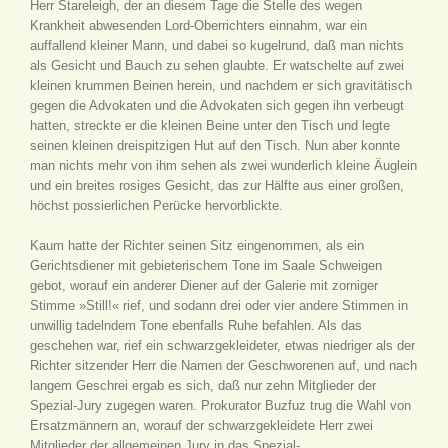
Herr Stareleigh, der an diesem Tage die Stelle des wegen
Krankheit abwesenden Lord-Oberrichters einnahm, war ein
auffallend kleiner Mann, und dabei so kugelrund, daß man nichts
als Gesicht und Bauch zu sehen glaubte. Er watschelte auf zwei
kleinen krummen Beinen herein, und nachdem er sich gravitätisch
gegen die Advokaten und die Advokaten sich gegen ihn verbeugt
hatten, streckte er die kleinen Beine unter den Tisch und legte
seinen kleinen dreispitzigen Hut auf den Tisch. Nun aber konnte
man nichts mehr von ihm sehen als zwei wunderlich kleine Äuglein
und ein breites rosiges Gesicht, das zur Hälfte aus einer großen,
höchst possierlichen Perücke hervorblickte.
Kaum hatte der Richter seinen Sitz eingenommen, als ein
Gerichtsdiener mit gebieterischem Tone im Saale Schweigen
gebot, worauf ein anderer Diener auf der Galerie mit zorniger
Stimme »Still!« rief, und sodann drei oder vier andere Stimmen in
unwillig tadelndem Tone ebenfalls Ruhe befahlen. Als das
geschehen war, rief ein schwarzgekleideter, etwas niedriger als der
Richter sitzender Herr die Namen der Geschworenen auf, und nach
langem Geschrei ergab es sich, daß nur zehn Mitglieder der
Spezial-Jury zugegen waren. Prokurator Buzfuz trug die Wahl von
Ersatzmännern an, worauf der schwarzgekleidete Herr zwei
Mitglieder der allgemeinen Jury in das Spezial-