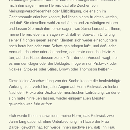
mich ihm sagen, meine Herren, daß alle Zeichen von
Meinungsverschiedenheit oder Mißbilligung, die er sich im
Gerichtssaale erlauben könnte, bei Ihnen nichts fruchten werden,
und daß Sie dieselben wohl zu schätzen und zu würdigen wissen:
und lassen Sie mich ihm ferner sagen, wie Seine Lordschaft Ihnen,
meine Herren, ebenfalls sagen wird, daß ein Anwalt in Erfüllung
seiner Pflichten gegen seinen Klienten sich weder einschüchtern
noch betäuben oder zum Schweigen bringen läßt, und daß jeder
Versuch, das eine oder das andere, das erste oder das letzte zu
tun, auf das Haupt dessen zurückfällt, der den Versuch wagt, sei
es nun der Kläger oder der Beklagte, möge er nun Pickwick oder
Noakes, Stoakes oder Stiles, Brown oder Thompson heißen.«
Diese kleine Abschweifung von der Sache konnte die beabsichtigte
Wirkung nicht verfehlen, aller Augen auf Herrn Pickwick zu lenken.
Nachdem Prokurator Buzfuz der moralischen Entrüstung, zu der er
sich hatte hinreißen lassen, wieder einigermaßen Meister
geworden war, fuhr er fort:
»Ich werde Ihnen nachweisen, meine Herrn, daß Pickwick zwei
Jahre lang dauernd, ohne Unterbrechung im Hause der Frau
Bardell gewohnt hat. Ich werde Ihnen nachweisen, daß ihn Frau