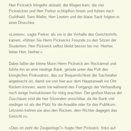
Herr Pickwick klingelte alsbald; der Wagen kam, die vier
Pickwickier und Herr Perker schlüpften hinein und fuhren nach
Guildhald: Sam Weller, Herr Lowten und der blaue Sack folgten in
einer Droschke.
»Lowten«, sagte Perker, als sie in die Vorhalle des Gerichtshofs
kamen, »führen Sie Herrn Pickwicks Freunde zu den Sitzen der
Studenten: Herr Pickwick selbst bleibt besser bei mir. Hierher,
lieber Herr, hierher.«
Dabei faßte der kleine Mann Herrn Pickwick am Rockärmel und
führte ihn an eine niedrige Bank, gerade unter das Pult des
königlichen Prokurators, das zur Bequemlichkeit der Sachwalter
angebracht ist, damit sie von hier aus dem Hauptanwalt ins Ohr
flüstern können, wenn sie während des Fortgangs der Verhandlung
noch einige Instruktionen für nötig erachten. Der großen Masse der
Zuschauer sind die hier Sitzenden unsichtbar, da die Bank viel
niedriger ist als der Platz für die Anwälte oder für das Publikum.
Letzeren kehren sie also den Rücken, dem Richter dagegen das
Gesicht zu.
»Dies ist wohl die Zeugenloge?« fragte Herr Pickwick, links auf