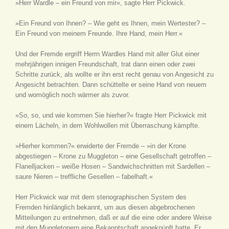
»Herr Wardle – ein Freund von mir«, sagte Herr Pickwick.
»Ein Freund von Ihnen? – Wie geht es Ihnen, mein Wertester? –
Ein Freund von meinem Freunde. Ihre Hand, mein Herr.«
Und der Fremde ergriff Herrn Wardles Hand mit aller Glut einer
mehrjährigen innigen Freundschaft, trat dann einen oder zwei
Schritte zurück, als wollte er ihn erst recht genau von Angesicht zu
Angesicht betrachten. Dann schüttelte er seine Hand von neuem
und womöglich noch wärmer als zuvor.
»So, so, und wie kommen Sie hierher?« fragte Herr Pickwick mit
einem Lächeln, in dem Wohlwollen mit Überraschung kämpfte.
»Hierher kommen?« erwiderte der Fremde – »in der Krone
abgestiegen – Krone zu Muggleton – eine Gesellschaft getroffen –
Flanelljacken – weiße Hosen – Sandwichschnitten mit Sardellen –
saure Nieren – treffliche Gesellen – fabelhaft.«
Herr Pickwick war mit dem stenographischen System des
Fremden hinlänglich bekannt, um aus diesen abgebrochenen
Mitteilungen zu entnehmen, daß er auf die eine oder andere Weise
mit den Muggletonern eine Bekanntschaft angeknüpft hatte. Er