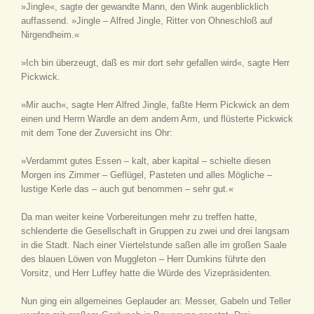
»Jingle«, sagte der gewandte Mann, den Wink augenblicklich
auffassend. »Jingle – Alfred Jingle, Ritter von Ohneschloß auf
Nirgendheim.«
»Ich bin überzeugt, daß es mir dort sehr gefallen wird«, sagte Herr
Pickwick.
»Mir auch«, sagte Herr Alfred Jingle, faßte Herrn Pickwick an dem
einen und Herrn Wardle an dem andern Arm, und flüsterte Pickwick
mit dem Tone der Zuversicht ins Ohr:
»Verdammt gutes Essen – kalt, aber kapital – schielte diesen
Morgen ins Zimmer – Geflügel, Pasteten und alles Mögliche –
lustige Kerle das – auch gut benommen – sehr gut.«
Da man weiter keine Vorbereitungen mehr zu treffen hatte,
schlenderte die Gesellschaft in Gruppen zu zwei und drei langsam
in die Stadt. Nach einer Viertelstunde saßen alle im großen Saale
des blauen Löwen von Muggleton – Herr Dumkins führte den
Vorsitz, und Herr Luffey hatte die Würde des Vizepräsidenten.
Nun ging ein allgemeines Geplauder an: Messer, Gabeln und Teller