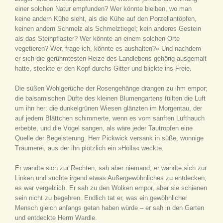
einer solchen Natur empfunden? Wer könnte bleiben, wo man
keine andern Kühe sieht, als die Kühe auf den Porzellantöpfen,
keinen andern Schmelz als Schmelztiegel; kein anderes Gestein
als das Steinpflaster? Wer könnte an einem solchen Orte
vegetieren? Wer, frage ich, könnte es aushalten?« Und nachdem
er sich die gerühmtesten Reize des Landlebens gehörig ausgemalt
hatte, steckte er den Kopf durchs Gitter und blickte ins Freie.
Die süßen Wohlgerüche der Rosengehänge drangen zu ihm empor;
die balsamischen Düfte des kleinen Blumengartens füllten die Luft
um ihn her: die dunkelgrünen Wiesen glänzten im Morgentau, der
auf jedem Blättchen schimmerte, wenn es vom sanften Lufthauch
erbebte, und die Vögel sangen, als wäre jeder Tautropfen eine
Quelle der Begeisterung. Herr Pickwick versank in süße, wonnige
Träumerei, aus der ihn plötzlich ein »Holla« weckte.
Er wandte sich zur Rechten, sah aber niemand; er wandte sich zur
Linken und suchte irgend etwas Außergewöhnliches zu entdecken;
es war vergeblich. Er sah zu den Wolken empor, aber sie schienen
sein nicht zu begehren. Endlich tat er, was ein gewöhnlicher
Mensch gleich anfangs getan haben würde – er sah in den Garten
und entdeckte Herrn Wardle.