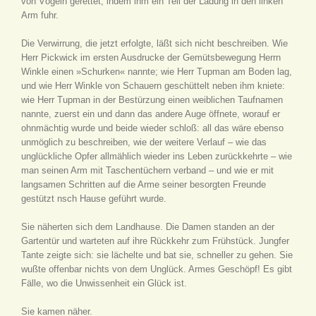
von Vögeln gerettet, indem ihm ein Teil der Ladung in den linken
Arm fuhr.
Die Verwirrung, die jetzt erfolgte, läßt sich nicht beschreiben. Wie
Herr Pickwick im ersten Ausdrucke der Gemütsbewegung Herrn
Winkle einen »Schurken« nannte; wie Herr Tupman am Boden lag,
und wie Herr Winkle von Schauern geschüttelt neben ihm kniete:
wie Herr Tupman in der Bestürzung einen weiblichen Taufnamen
nannte, zuerst ein und dann das andere Auge öffnete, worauf er
ohnmächtig wurde und beide wieder schloß: all das wäre ebenso
unmöglich zu beschreiben, wie der weitere Verlauf – wie das
unglückliche Opfer allmählich wieder ins Leben zurückkehrte – wie
man seinen Arm mit Taschentüchern verband – und wie er mit
langsamen Schritten auf die Arme seiner besorgten Freunde
gestützt nsch Hause geführt wurde.
Sie näherten sich dem Landhause. Die Damen standen an der
Gartentür und warteten auf ihre Rückkehr zum Frühstück. Jungfer
Tante zeigte sich: sie lächelte und bat sie, schneller zu gehen. Sie
wußte offenbar nichts von dem Unglück. Armes Geschöpf! Es gibt
Fälle, wo die Unwissenheit ein Glück ist.
Sie kamen näher.