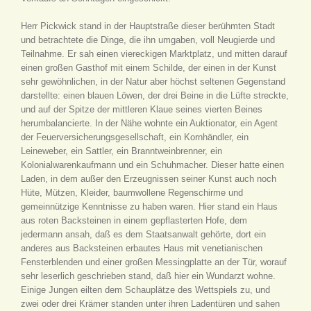
Herr Pickwick stand in der Hauptstraße dieser berühmten Stadt
und betrachtete die Dinge, die ihn umgaben, voll Neugierde und
Teilnahme. Er sah einen viereckigen Marktplatz, und mitten darauf
einen großen Gasthof mit einem Schilde, der einen in der Kunst
sehr gewöhnlichen, in der Natur aber höchst seltenen Gegenstand
darstellte: einen blauen Löwen, der drei Beine in die Lüfte streckte,
und auf der Spitze der mittleren Klaue seines vierten Beines
herumbalancierte. In der Nähe wohnte ein Auktionator, ein Agent
der Feuerversicherungsgesellschaft, ein Kornhändler, ein
Leineweber, ein Sattler, ein Branntweinbrenner, ein
Kolonialwarenkaufmann und ein Schuhmacher. Dieser hatte einen
Laden, in dem außer den Erzeugnissen seiner Kunst auch noch
Hüte, Mützen, Kleider, baumwollene Regenschirme und
gemeinnützige Kenntnisse zu haben waren. Hier stand ein Haus
aus roten Backsteinen in einem gepflasterten Hofe, dem
jedermann ansah, daß es dem Staatsanwalt gehörte, dort ein
anderes aus Backsteinen erbautes Haus mit venetianischen
Fensterblenden und einer großen Messingplatte an der Tür, worauf
sehr leserlich geschrieben stand, daß hier ein Wundarzt wohne.
Einige Jungen eilten dem Schauplätze des Wettspiels zu, und
zwei oder drei Krämer standen unter ihren Ladentüren und sahen