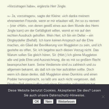
»Vorzutragen habe«, ergänzte Herr Jingle.
»– Ja, vorzutragen«, sagte der Kleine: »ich danke meinem
ehrenwerten Freunde, wenn er mir erlauben will, ihn so zu nennen
– (vier »Hört«, von denen gewiß eines aus dem Munde des Herrn
Jingle kam) um der Gefälligkeit willen, womit er mir auf den
rechten Ausdruck geholfen. Mein Herr, ich bin ein Deller – ein
Dingleydeller (Beifall). Ich kann keinen Anspruch auf die Ehre
machen, ein Glied der Bevölkerung von Muggleton zu sein, und ich
gestehe es offen, Sir, ich begehre auch diesen Vorzug nicht. Das
Warum sollen Sie gleich hören, Sir. (Hört.) Ich gönne Muggleton
alle und jede Ehre und Auszeichnung, die es mit so großem Recht
beanspruchen kann. Seine Verdienste sind zu zahlreich und zu
allgemein bekannt, als daß ich sie hier aufzählen sollte. Doch
wenn ich daran denke, daß Muggleton einen Dumkins und einen
Podder hervorgebracht, so laßt uns auch nicht vergessen, daß
Dingley Dell einen Luffey und einen Struggles aufzuweisen hat.
(Lärmender Beifall.) Glaubt ja nicht, ich wolle die Verdienste der
Diese Website benutzt Cookies. Akzeptieren Sie dies? Lesen
erstgenannten Herren herabsetzen. Nein, Sir; ich beneide Sie um
Sie auch unsere Datenschutz-Hinweise.
Ihre seligen Gefühle bei dieser Gelegenheit (Beifall). Jeder von
OK
Nein
Weiterlesen
diesen Herren ist wahrscheinlich mit der Antwort jenes Mannes
bekannt, die er von seiner Tonne aus dem Kaiser Alexander gab: –