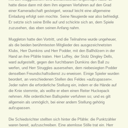
hatte diese dann mit dem ihm eigenen Verfahren auf den Grad
einer Kameradschaft gesteigert, worauf leicht eine allgemeine
Einladung erfolgt sein mochte. Seine Neugierde war also befriedigt.
Er setzte sich seine Brille auf und schickte sich an, dem Spiele
zuzusehen, das eben seinen Anfang nahm.
Muggleton hatte den Vortritt, und die Teilnahme wurde ungeheuer,
als die beiden berühmtesten Mitglieder des ausgezeichnetsten
Klubs, Herr Dumkins und Herr Podder, mit den Ballhölzern in der
Hand an ihre Pfähle traten. Herr Luffey, der Stolz Dingley Dells,
ward aufgestellt, gegen den furchtbaren Dumkins den Ball zu
werfen, und Herr Struggles ausersehen, dem niebesiegten Podder
denselben Freundschaftsdienst zu erweisen. Einige Spieler wurden
beordert, an verschiedenen Stellen des Feldes »aufzupassen«.
Jeder nahm die erforderliche Stellung ein, indem er die Hände auf
die Knie stemmte, als wollte er eben einen Reiter Huckepack
nehmen. Alle ordentlichen Ballspieler verfuhren so; und es gilt
allgemein als unmöglich, bei einer andern Stellung gehörig
aufzupassen.
Die Schiedsrichter stellten sich hinter die Pfähle: die Punktzähler
waren bereit, aufzuschreiben. Eine atemlose Stille trat ein. Herr