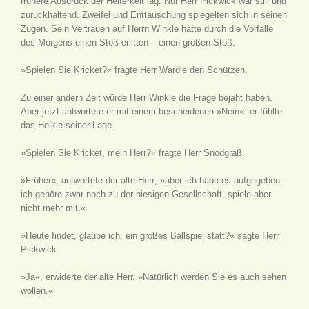
frühere Ausdruck der Heiterkeit lag. Nur Herr Pickwick war still und
zurückhaltend. Zweifel und Enttäuschung spiegelten sich in seinen
Zügen. Sein Vertrauen auf Herrn Winkle hatte durch die Vorfälle
des Morgens einen Stoß erlitten – einen großen Stoß.
»Spielen Sie Kricket?« fragte Herr Wardle den Schützen.
Zu einer andern Zeit würde Herr Winkle die Frage bejaht haben.
Aber jetzt antwortete er mit einem bescheidenen »Nein«: er fühlte
das Heikle seiner Lage.
»Spielen Sie Kricket, mein Herr?« fragte Herr Snodgraß.
»Früher«, antwortete der alte Herr; »aber ich habe es aufgegeben:
ich gehöre zwar noch zu der hiesigen Gesellschaft, spiele aber
nicht mehr mit.«
»Heute findet, glaube ich, ein großes Ballspiel statt?« sagte Herr
Pickwick.
»Ja«, erwiderte der alte Herr. »Natürlich werden Sie es auch sehen
wollen.«