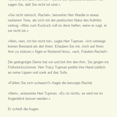
sagen Sie, daß Sie nicht tot sind.«
»Sei nicht närrisch, Rachel«, bemerkte Herr Wardle in etwas
rauherem Tone, als sich mit der poetischen Natur des Auftritts
vertrug. »Was zum Kuckuck soll es denn helfen, wenn er
sagt
, er
sei nicht tot.«
»Nein, nein, ich bin nicht tot«, sagte Herr Tupman. »Ich verlange
keinen Beistand als den Ihren. Erlauben Sie mir, mich auf Ihren
Arm zu stützen,« fügte er flüsternd hinzu, »ach, Fräulein Rachel!«
Die geängstigte Dame trat vor und bot ihm den Arm. Sie gingen ins
Frühstückszimmer. Herr Tracy Tupman preßte ihre Hand zärtlich
an seine Lippen und sank auf das Sofa.
»Fühlen Sie sich schwach?« fragte die besorgte Rachel.
»Nein«, antwortete Herr Tupman. »Es ist nichts; es wird mir im
Augenblick besser werden.«
Er schloß die Augen.