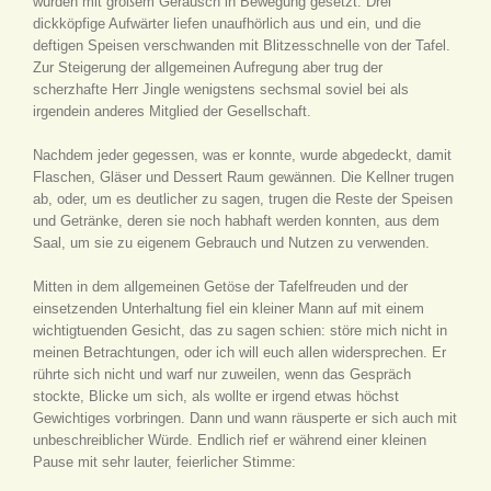
wurden mit großem Geräusch in Bewegung gesetzt. Drei
dickköpfige Aufwärter liefen unaufhörlich aus und ein, und die
deftigen Speisen verschwanden mit Blitzesschnelle von der Tafel.
Zur Steigerung der allgemeinen Aufregung aber trug der
scherzhafte Herr Jingle wenigstens sechsmal soviel bei als
irgendein anderes Mitglied der Gesellschaft.
Nachdem jeder gegessen, was er konnte, wurde abgedeckt, damit
Flaschen, Gläser und Dessert Raum gewännen. Die Kellner trugen
ab, oder, um es deutlicher zu sagen, trugen die Reste der Speisen
und Getränke, deren sie noch habhaft werden konnten, aus dem
Saal, um sie zu eigenem Gebrauch und Nutzen zu verwenden.
Mitten in dem allgemeinen Getöse der Tafelfreuden und der
einsetzenden Unterhaltung fiel ein kleiner Mann auf mit einem
wichtigtuenden Gesicht, das zu sagen schien: störe mich nicht in
meinen Betrachtungen, oder ich will euch allen widersprechen. Er
rührte sich nicht und warf nur zuweilen, wenn das Gespräch
stockte, Blicke um sich, als wollte er irgend etwas höchst
Gewichtiges vorbringen. Dann und wann räusperte er sich auch mit
unbeschreiblicher Würde. Endlich rief er während einer kleinen
Pause mit sehr lauter, feierlicher Stimme: