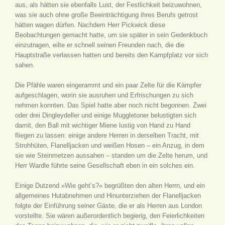
aus, als hätten sie ebenfalls Lust, der Festlichkeit beizuwohnen,
was sie auch ohne große Beeinträchtigung ihres Berufs getrost
hätten wagen dürfen. Nachdem Herr Pickwick diese
Beobachtungen gemacht hatte, um sie später in sein Gedenkbuch
einzutragen, eilte er schnell seinen Freunden nach, die die
Hauptstraße verlassen hatten und bereits den Kampfplatz vor sich
sahen.
Die Pfähle waren eingerammt und ein paar Zelte für die Kämpfer
aufgeschlagen, worin sie ausruhen und Erfrischungen zu sich
nehmen konnten. Das Spiel hatte aber noch nicht begonnen. Zwei
oder drei Dingleydeller und einige Muggletoner belustigten sich
damit, den Ball mit wichtiger Miene lustig von Hand zu Hand
fliegen zu lassen: einige andere Herren in derselben Tracht, mit
Strohhüten, Flanelljacken und weißen Hosen – ein Anzug, in dem
sie wie Steinmetzen aussahen – standen um die Zelte herum, und
Herr Wardle führte seine Gesellschaft eben in ein solches ein.
Einige Dutzend »Wie geht’s?« begrüßten den alten Herrn, und ein
allgemeines Hutabnehmen und Hinunterziehen der Flanelljacken
folgte der Einführung seiner Gäste, die er als Herren aus London
vorstellte. Sie wären außerordentlich begierig, den Feierlichkeiten