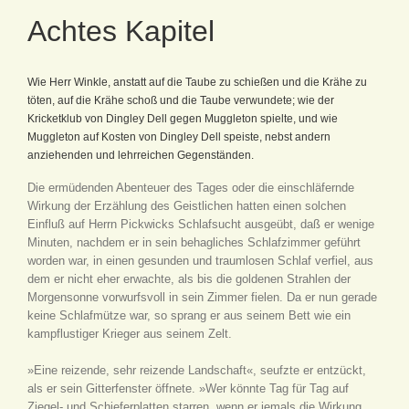
Achtes Kapitel
Wie Herr Winkle, anstatt auf die Taube zu schießen und die Krähe zu
töten, auf die Krähe schoß und die Taube verwundete; wie der
Kricketklub von Dingley Dell gegen Muggleton spielte, und wie
Muggleton auf Kosten von Dingley Dell speiste, nebst andern
anziehenden und lehrreichen Gegenständen.
Die ermüdenden Abenteuer des Tages oder die einschläfernde
Wirkung der Erzählung des Geistlichen hatten einen solchen
Einfluß auf Herrn Pickwicks Schlafsucht ausgeübt, daß er wenige
Minuten, nachdem er in sein behagliches Schlafzimmer geführt
worden war, in einen gesunden und traumlosen Schlaf verfiel, aus
dem er nicht eher erwachte, als bis die goldenen Strahlen der
Morgensonne vorwurfsvoll in sein Zimmer fielen. Da er nun gerade
keine Schlafmütze war, so sprang er aus seinem Bett wie ein
kampflustiger Krieger aus seinem Zelt.
»Eine reizende, sehr reizende Landschaft«, seufzte er entzückt,
als er sein Gitterfenster öffnete. »Wer könnte Tag für Tag auf
Ziegel- und Schieferplatten starren, wenn er jemals die Wirkung