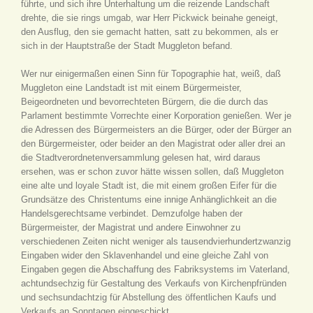
führte, und sich ihre Unterhaltung um die reizende Landschaft
drehte, die sie rings umgab, war Herr Pickwick beinahe geneigt,
den Ausflug, den sie gemacht hatten, satt zu bekommen, als er
sich in der Hauptstraße der Stadt Muggleton befand.
Wer nur einigermaßen einen Sinn für Topographie hat, weiß, daß
Muggleton eine Landstadt ist mit einem Bürgermeister,
Beigeordneten und bevorrechteten Bürgern, die die durch das
Parlament bestimmte Vorrechte einer Korporation genießen. Wer je
die Adressen des Bürgermeisters an die Bürger, oder der Bürger an
den Bürgermeister, oder beider an den Magistrat oder aller drei an
die Stadtverordnetenversammlung gelesen hat, wird daraus
ersehen, was er schon zuvor hätte wissen sollen, daß Muggleton
eine alte und loyale Stadt ist, die mit einem großen Eifer für die
Grundsätze des Christentums eine innige Anhänglichkeit an die
Handelsgerechtsame verbindet. Demzufolge haben der
Bürgermeister, der Magistrat und andere Einwohner zu
verschiedenen Zeiten nicht weniger als tausendvierhundertzwanzig
Eingaben wider den Sklavenhandel und eine gleiche Zahl von
Eingaben gegen die Abschaffung des Fabriksystems im Vaterland,
achtundsechzig für Gestaltung des Verkaufs von Kirchenpfründen
und sechsundachtzig für Abstellung des öffentlichen Kaufs und
Verkaufs an Sonntagen eingeschickt.