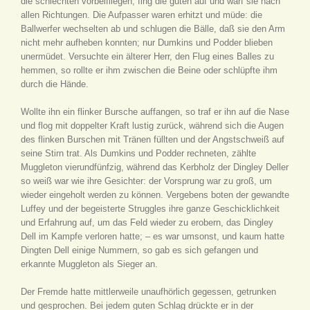
die schlechten vorbeifliegen, fing die guten auf und warf sie nach
allen Richtungen. Die Aufpasser waren erhitzt und müde: die
Ballwerfer wechselten ab und schlugen die Bälle, daß sie den Arm
nicht mehr aufheben konnten; nur Dumkins und Podder blieben
unermüdet. Versuchte ein älterer Herr, den Flug eines Balles zu
hemmen, so rollte er ihm zwischen die Beine oder schlüpfte ihm
durch die Hände.
Wollte ihn ein flinker Bursche auffangen, so traf er ihn auf die Nase
und flog mit doppelter Kraft lustig zurück, während sich die Augen
des flinken Burschen mit Tränen füllten und der Angstschweiß auf
seine Stirn trat. Als Dumkins und Podder rechneten, zählte
Muggleton vierundfünfzig, während das Kerbholz der Dingley Deller
so weiß war wie ihre Gesichter: der Vorsprung war zu groß, um
wieder eingeholt werden zu können. Vergebens boten der gewandte
Luffey und der begeisterte Struggles ihre ganze Geschicklichkeit
und Erfahrung auf, um das Feld wieder zu erobern, das Dingley
Dell im Kampfe verloren hatte; – es war umsonst, und kaum hatte
Dingten Dell einige Nummern, so gab es sich gefangen und
erkannte Muggleton als Sieger an.
Der Fremde hatte mittlerweile unaufhörlich gegessen, getrunken
und gesprochen. Bei jedem guten Schlag drückte er in der