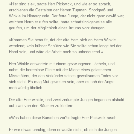
»Hier sind sie«, sagte Herr Pickwick, und wie er so sprach,
erschienen die Gestalten der Herren Tupman, Snodgraß und
Winkle im Hintergrunde. Der fette Junge, der nicht ganz gewiß war,
welchen Herrn er rufen sollte, hatte scharfsinnigerweise alle
gerufen, um der Möglichkeit eines Irrtums vorzubeugen.
»Kommen Sie herauf«, rief der alte Herr, sich an Herrn Winkle
wendend; »ein kühner Schütze wie Sie sollte schon lange bei der
Hand sein, und wäre die Arbeit noch so unbedeutend.«
Herr Winkle antwortete mit einem gezwungenen Lächeln, und
nahm die herrenlose Flinte mit der Miene eines gelassenen
Missetäters, der den Verkünder seines gewaltsamen Todes vor
sich sieht. Es mag Mut gewesen sein, aber es sah der Angst
merkwürdig ähnlich.
Der alte Herr winkte, und zwei zerlumpte Jungen begannen alsbald
auf zwei von den Bäumen zu klettern.
»Was haben diese Burschen vor?« fragte Herr Pickwick rasch.
Er war etwas unruhig, denn er wußte nicht, ob sich die Jungen