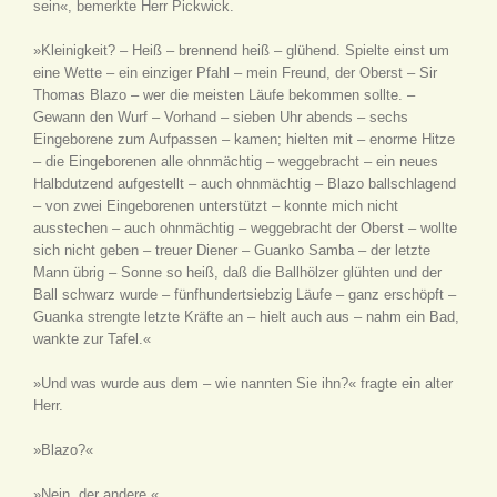
sein«, bemerkte Herr Pickwick.
»Kleinigkeit? – Heiß – brennend heiß – glühend. Spielte einst um
eine Wette – ein einziger Pfahl – mein Freund, der Oberst – Sir
Thomas Blazo – wer die meisten Läufe bekommen sollte. –
Gewann den Wurf – Vorhand – sieben Uhr abends – sechs
Eingeborene zum Aufpassen – kamen; hielten mit – enorme Hitze
– die Eingeborenen alle ohnmächtig – weggebracht – ein neues
Halbdutzend aufgestellt – auch ohnmächtig – Blazo ballschlagend
– von zwei Eingeborenen unterstützt – konnte mich nicht
ausstechen – auch ohnmächtig – weggebracht der Oberst – wollte
sich nicht geben – treuer Diener – Guanko Samba – der letzte
Mann übrig – Sonne so heiß, daß die Ballhölzer glühten und der
Ball schwarz wurde – fünfhundertsiebzig Läufe – ganz erschöpft –
Guanka strengte letzte Kräfte an – hielt auch aus – nahm ein Bad,
wankte zur Tafel.«
»Und was wurde aus dem – wie nannten Sie ihn?« fragte ein alter
Herr.
»Blazo?«
»Nein, der andere.«