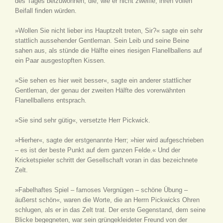
des Tages beizuwohnen, die, wie er nicht zweifle, ihren vollen
Beifall finden würden.
»Wollen Sie nicht lieber ins Hauptzelt treten, Sir?« sagte ein sehr
stattlich aussehender Gentleman. Sein Leib und seine Beine
sahen aus, als stünde die Hälfte eines riesigen Flanellballens auf
ein Paar ausgestopften Kissen.
»Sie sehen es hier weit besser«, sagte ein anderer stattlicher
Gentleman, der genau der zweiten Hälfte des vorerwähnten
Flanellballens entsprach.
»Sie sind sehr gütig«, versetzte Herr Pickwick.
»Hierher«, sagte der erstgenannte Herr; »hier wird aufgeschrieben
– es ist der beste Punkt auf dem ganzen Felde.« Und der
Kricketspieler schritt der Gesellschaft voran in das bezeichnete
Zelt.
»Fabelhaftes Spiel – famoses Vergnügen – schöne Übung –
äußerst schön«, waren die Worte, die an Herrn Pickwicks Ohren
schlugen, als er in das Zelt trat. Der erste Gegenstand, dem seine
Blicke begegneten, war sein grüngekleideter Freund von der