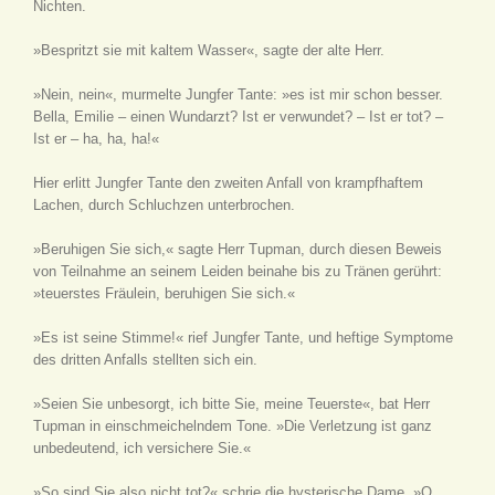
Nichten.
»Bespritzt sie mit kaltem Wasser«, sagte der alte Herr.
»Nein, nein«, murmelte Jungfer Tante: »es ist mir schon besser.
Bella, Emilie – einen Wundarzt? Ist er verwundet? – Ist er tot? –
Ist er – ha, ha, ha!«
Hier erlitt Jungfer Tante den zweiten Anfall von krampfhaftem
Lachen, durch Schluchzen unterbrochen.
»Beruhigen Sie sich,« sagte Herr Tupman, durch diesen Beweis
von Teilnahme an seinem Leiden beinahe bis zu Tränen gerührt:
»teuerstes Fräulein, beruhigen Sie sich.«
»Es ist seine Stimme!« rief Jungfer Tante, und heftige Symptome
des dritten Anfalls stellten sich ein.
»Seien Sie unbesorgt, ich bitte Sie, meine Teuerste«, bat Herr
Tupman in einschmeichelndem Tone. »Die Verletzung ist ganz
unbedeutend, ich versichere Sie.«
»So sind Sie also nicht tot?« schrie die hysterische Dame. »O,