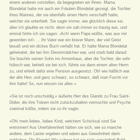
einem anderen vorstellen, da begegneten wir Ihnen. Mama
Blondelat hatte mir auch ein Fräulein Blondelat gezeigt, die Tochter
ihres Mannes, der sie ebenfalls einen Herrn verschafft hatte,
welcher sie unterhielt. Sie sagte immer, wie glücklich diese sei,
aber ich glaubte es nicht, denn sie sah immer so traurig aus, und
einmal hörte ich sie sagen: ›Ach! wenn Papa wüßte, was aus mir
geworden ist!‹ … Ihr Vater war ein braver Mann, der viel Geist
besaß und ein dickes Buch verfaßt hat. Er hatte Mama Blondelat
geheiratet, die bei ihm Dienstmädchen war, und starb bald darauf.
Sie brachte seinen Sohn ins Armenhaus, aber die Tochter, die sehr
hübsch war, behielt sie bei sich, führte sie dann einem alten Herrn
zu, und erhielt dafür eine Pension ausgesetzt. Oh! wie häßlich war
der alte Herr, und ganz schwarz, so schwarz, daß man Furcht vor
ihm hatte! So, nun wissen sie alles.«
»Sie ist noch unschuldig,« äußerte Herr des Glands zu Frau Saint-
Didier, die ihre Tränen nicht zurückzuhalten vermochte und Psyche
zweimal küßte, indem sie zu ihr sagte:
»Oh! mein liebes, liebes Kind, welchem Schicksal sind Sie
entronnen! Aus Unerfahrenheit hätten sie sich, wie so manche
andere, dem Laster ergeben und wären aus Gewohnheit darin
geblieben. Die Elende! Wie schwer hat sie sich versündigt! Bald