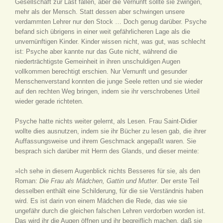
Gesellschaft zur Last fallen, aber die Vernunft sollte sie zwingen,
mehr als der Mensch. Statt dessen aber schwingen unsere
verdammten Lehrer nur den Stock … Doch genug darüber. Psyche
befand sich übrigens in einer weit gefährlicheren Lage als die
unvernünftigen Kinder. Kinder wissen nicht, was gut, was schlecht
ist: Psyche aber kannte nur das Gute nicht, während die
niederträchtigste Gemeinheit in ihren unschuldigen Augen
vollkommen berechtigt erschien. Nur Vernunft und gesunder
Menschenverstand konnten die junge Seele retten und sie wieder
auf den rechten Weg bringen, indem sie ihr verschrobenes Urteil
wieder gerade richteten.
Psyche hatte nichts weiter gelernt, als Lesen. Frau Saint-Didier
wollte dies ausnutzen, indem sie ihr Bücher zu lesen gab, die ihrer
Auffassungsweise und ihrem Geschmack angepaßt waren. Sie
besprach sich darüber mit Herrn des Glands, und dieser meinte:
»Ich sehe in diesem Augenblick nichts Besseres für sie, als den
Roman:
Die Frau als Mädchen, Gattin und Mutter
. Der erste Teil
desselben enthält eine Schilderung, für die sie Verständnis haben
wird. Es ist darin von einem Mädchen die Rede, das wie sie
ungefähr durch die gleichen falschen Lehren verdorben worden ist.
Das wird ihr die Augen öffnen und ihr begreiflich machen, daß sie