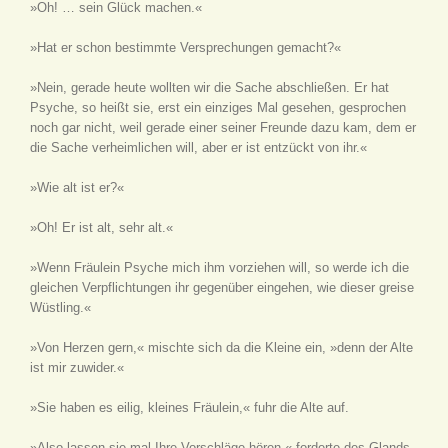
»Oh! … sein Glück machen.«
»Hat er schon bestimmte Versprechungen gemacht?«
»Nein, gerade heute wollten wir die Sache abschließen. Er hat
Psyche, so heißt sie, erst ein einziges Mal gesehen, gesprochen
noch gar nicht, weil gerade einer seiner Freunde dazu kam, dem er
die Sache verheimlichen will, aber er ist entzückt von ihr.«
»Wie alt ist er?«
»Oh! Er ist alt, sehr alt.«
»Wenn Fräulein Psyche mich ihm vorziehen will, so werde ich die
gleichen Verpflichtungen ihr gegenüber eingehen, wie dieser greise
Wüstling.«
»Von Herzen gern,« mischte sich da die Kleine ein, »denn der Alte
ist mir zuwider.«
»Sie haben es eilig, kleines Fräulein,« fuhr die Alte auf.
»Also lassen sie mal Ihre Vorschläge hören,« forderte des Glands