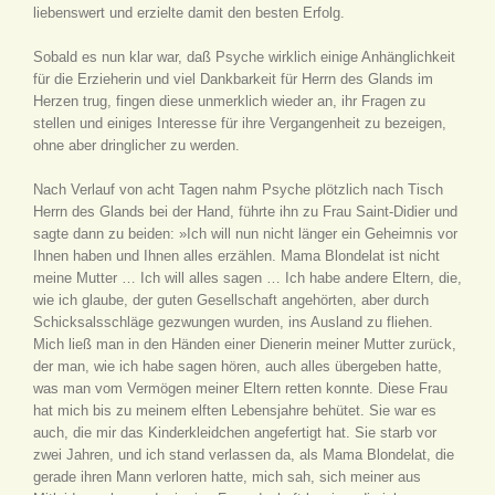
liebenswert und erzielte damit den besten Erfolg.
Sobald es nun klar war, daß Psyche wirklich einige Anhänglichkeit
für die Erzieherin und viel Dankbarkeit für Herrn des Glands im
Herzen trug, fingen diese unmerklich wieder an, ihr Fragen zu
stellen und einiges Interesse für ihre Vergangenheit zu bezeigen,
ohne aber dringlicher zu werden.
Nach Verlauf von acht Tagen nahm Psyche plötzlich nach Tisch
Herrn des Glands bei der Hand, führte ihn zu Frau Saint-Didier und
sagte dann zu beiden: »Ich will nun nicht länger ein Geheimnis vor
Ihnen haben und Ihnen alles erzählen. Mama Blondelat ist nicht
meine Mutter … Ich will alles sagen … Ich habe andere Eltern, die,
wie ich glaube, der guten Gesellschaft angehörten, aber durch
Schicksalsschläge gezwungen wurden, ins Ausland zu fliehen.
Mich ließ man in den Händen einer Dienerin meiner Mutter zurück,
der man, wie ich habe sagen hören, auch alles übergeben hatte,
was man vom Vermögen meiner Eltern retten konnte. Diese Frau
hat mich bis zu meinem elften Lebensjahre behütet. Sie war es
auch, die mir das Kinderkleidchen angefertigt hat. Sie starb vor
zwei Jahren, und ich stand verlassen da, als Mama Blondelat, die
gerade ihren Mann verloren hatte, mich sah, sich meiner aus