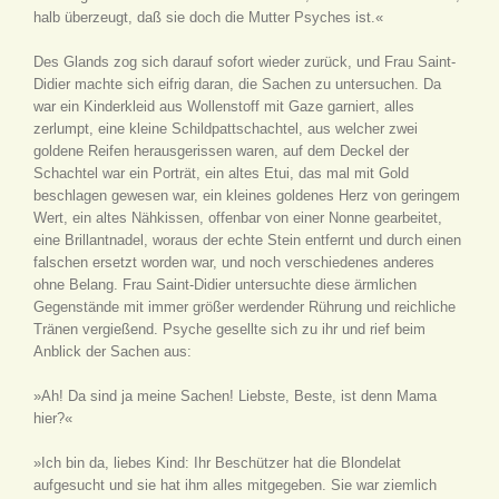
halb überzeugt, daß sie doch die Mutter Psyches ist.«
Des Glands zog sich darauf sofort wieder zurück, und Frau Saint-
Didier machte sich eifrig daran, die Sachen zu untersuchen. Da
war ein Kinderkleid aus Wollenstoff mit Gaze garniert, alles
zerlumpt, eine kleine Schildpattschachtel, aus welcher zwei
goldene Reifen herausgerissen waren, auf dem Deckel der
Schachtel war ein Porträt, ein altes Etui, das mal mit Gold
beschlagen gewesen war, ein kleines goldenes Herz von geringem
Wert, ein altes Nähkissen, offenbar von einer Nonne gearbeitet,
eine Brillantnadel, woraus der echte Stein entfernt und durch einen
falschen ersetzt worden war, und noch verschiedenes anderes
ohne Belang. Frau Saint-Didier untersuchte diese ärmlichen
Gegenstände mit immer größer werdender Rührung und reichliche
Tränen vergießend. Psyche gesellte sich zu ihr und rief beim
Anblick der Sachen aus:
»Ah! Da sind ja meine Sachen! Liebste, Beste, ist denn Mama
hier?«
»Ich bin da, liebes Kind: Ihr Beschützer hat die Blondelat
aufgesucht und sie hat ihm alles mitgegeben. Sie war ziemlich