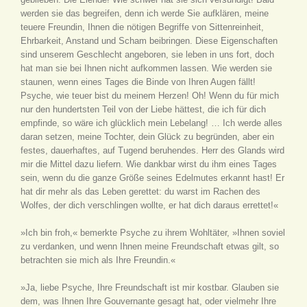
werden sie das begreifen, denn ich werde Sie aufklären, meine
teuere Freundin, Ihnen die nötigen Begriffe von Sittenreinheit,
Ehrbarkeit, Anstand und Scham beibringen. Diese Eigenschaften
sind unserem Geschlecht angeboren, sie leben in uns fort, doch
hat man sie bei Ihnen nicht aufkommen lassen. Wie werden sie
staunen, wenn eines Tages die Binde von Ihren Augen fällt!
Psyche, wie teuer bist du meinem Herzen! Oh! Wenn du für mich
nur den hundertsten Teil von der Liebe hättest, die ich für dich
empfinde, so wäre ich glücklich mein Lebelang! … Ich werde alles
daran setzen, meine Tochter, dein Glück zu begründen, aber ein
festes, dauerhaftes, auf Tugend beruhendes. Herr des Glands wird
mir die Mittel dazu liefern. Wie dankbar wirst du ihm eines Tages
sein, wenn du die ganze Größe seines Edelmutes erkannt hast! Er
hat dir mehr als das Leben gerettet: du warst im Rachen des
Wolfes, der dich verschlingen wollte, er hat dich daraus errettet!«
»Ich bin froh,« bemerkte Psyche zu ihrem Wohltäter, »Ihnen soviel
zu verdanken, und wenn Ihnen meine Freundschaft etwas gilt, so
betrachten sie mich als Ihre Freundin.«
»Ja, liebe Psyche, Ihre Freundschaft ist mir kostbar. Glauben sie
dem, was Ihnen Ihre Gouvernante gesagt hat, oder vielmehr Ihre