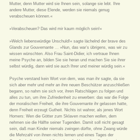
Mutter, denn Mutter wird sie Ihnen sein, solange sie lebt. Ihre
andere Mutter, diese Elende, werden sie niemals genug
verabscheuen können.«
»Verabscheuen? Das wird mir kaum möglich sein!«
»Welch liebenswürdige Unschuld!« sagte lächelnd der brave des
Glands zur Gouvernante … »Nun, das war’s übrigens, was wir zu
wissen wünschten. Also Frau Saint-Didier, ich vertraue Ihnen
meine Psyche an, bilden Sie sie heran und machen Sie sie ihrer
selbst würdig, dann wird sie auch Ihrer und meiner würdig sein.«
Psyche verstand kein Wort von dem, was man ihr sagte, da sie
sich aber mehr und mehr an ihre neuen Beschützer anzuschließen
begann, so nahm sie sich vor, ihren Ratschlägen zu folgen und
alles zu tun, um ihre Zufriedenheit zu erwerben: das war die Folge
der moralischen Freiheit, die ihre Gouvernante ihr gelassen hatte,
denn Freiheit erzeugt Gutheit. Nichts ist wahrer, als jenes Wort
Homers: Wen die Götter zum Sklaven machen wollen, dem
nehmen sie die Hälfte seiner Tugenden. Damit soll nicht gesagt
sein, daß man Kinder niemals zwingen dürfte, ohne Zwang würde
die Mehrzahl von ihnen nichts lernen und eines Tages der