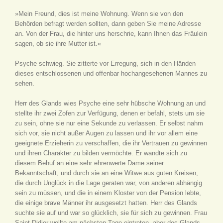
»Mein Freund, dies ist meine Wohnung. Wenn sie von den
Behörden befragt werden sollten, dann geben Sie meine Adresse
an. Von der Frau, die hinter uns herschrie, kann Ihnen das Fräulein
sagen, ob sie ihre Mutter ist.«
Psyche schwieg. Sie zitterte vor Erregung, sich in den Händen
dieses entschlossenen und offenbar hochangesehenen Mannes zu
sehen.
Herr des Glands wies Psyche eine sehr hübsche Wohnung an und
stellte ihr zwei Zofen zur Verfügung, denen er befahl, stets um sie
zu sein, ohne sie nur eine Sekunde zu verlassen. Er selbst nahm
sich vor, sie nicht außer Augen zu lassen und ihr vor allem eine
geeignete Erzieherin zu verschaffen, die ihr Vertrauen zu gewinnen
und ihren Charakter zu bilden vermöchte. Er wandte sich zu
diesem Behuf an eine sehr ehrenwerte Dame seiner
Bekanntschaft, und durch sie an eine Witwe aus guten Kreisen,
die durch Unglück in die Lage geraten war, von anderen abhängig
sein zu müssen, und die in einem Kloster von der Pension lebte,
die einige brave Männer ihr ausgesetzt hatten. Herr des Glands
suchte sie auf und war so glücklich, sie für sich zu gewinnen. Frau
Saint-Didier wollte am nächsten Tage eintreten, aber des Glands