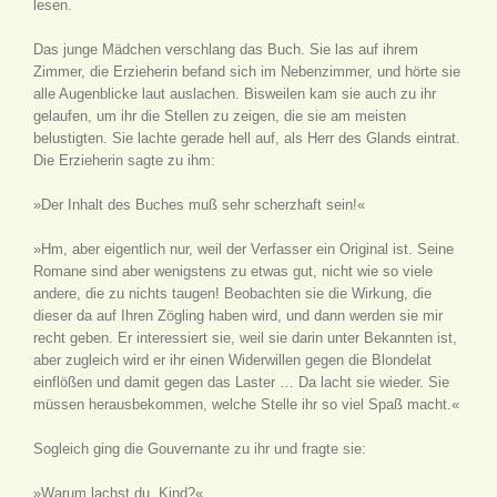
lesen.
Das junge Mädchen verschlang das Buch. Sie las auf ihrem
Zimmer, die Erzieherin befand sich im Nebenzimmer, und hörte sie
alle Augenblicke laut auslachen. Bisweilen kam sie auch zu ihr
gelaufen, um ihr die Stellen zu zeigen, die sie am meisten
belustigten. Sie lachte gerade hell auf, als Herr des Glands eintrat.
Die Erzieherin sagte zu ihm:
»Der Inhalt des Buches muß sehr scherzhaft sein!«
»Hm, aber eigentlich nur, weil der Verfasser ein Original ist. Seine
Romane sind aber wenigstens zu etwas gut, nicht wie so viele
andere, die zu nichts taugen! Beobachten sie die Wirkung, die
dieser da auf Ihren Zögling haben wird, und dann werden sie mir
recht geben. Er interessiert sie, weil sie darin unter Bekannten ist,
aber zugleich wird er ihr einen Widerwillen gegen die Blondelat
einflößen und damit gegen das Laster … Da lacht sie wieder. Sie
müssen herausbekommen, welche Stelle ihr so viel Spaß macht.«
Sogleich ging die Gouvernante zu ihr und fragte sie:
»Warum lachst du, Kind?«