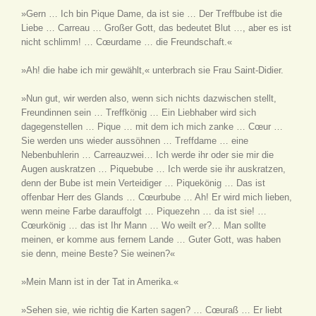
»Gern … Ich bin Pique Dame, da ist sie … Der Treffbube ist die
Liebe … Carreau … Großer Gott, das bedeutet Blut …, aber es ist
nicht schlimm! … Cœurdame … die Freundschaft.«
»Ah! die habe ich mir gewählt,« unterbrach sie Frau Saint-Didier.
»Nun gut, wir werden also, wenn sich nichts dazwischen stellt,
Freundinnen sein … Treffkönig … Ein Liebhaber wird sich
dagegenstellen … Pique … mit dem ich mich zanke … Cœur …
Sie werden uns wieder aussöhnen … Treffdame … eine
Nebenbuhlerin … Carreauzwei… Ich werde ihr oder sie mir die
Augen auskratzen … Piquebube … Ich werde sie ihr auskratzen,
denn der Bube ist mein Verteidiger … Piquekönig … Das ist
offenbar Herr des Glands … Cœurbube … Ah! Er wird mich lieben,
wenn meine Farbe darauffolgt … Piquezehn … da ist sie! …
Cœurkönig … das ist Ihr Mann … Wo weilt er?… Man sollte
meinen, er komme aus fernem Lande … Guter Gott, was haben
sie denn, meine Beste? Sie weinen?«
»Mein Mann ist in der Tat in Amerika.«
»Sehen sie, wie richtig die Karten sagen? … Cœuraß … Er liebt