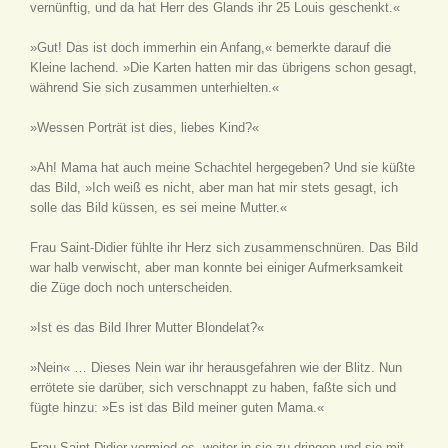
vernünftig, und da hat Herr des Glands ihr 25 Louis geschenkt.«
»Gut! Das ist doch immerhin ein Anfang,« bemerkte darauf die
Kleine lachend. »Die Karten hatten mir das übrigens schon gesagt,
während Sie sich zusammen unterhielten.«
»Wessen Porträt ist dies, liebes Kind?«
»Ah! Mama hat auch meine Schachtel hergegeben? Und sie küßte
das Bild, »Ich weiß es nicht, aber man hat mir stets gesagt, ich
solle das Bild küssen, es sei meine Mutter.«
Frau Saint-Didier fühlte ihr Herz sich zusammenschnüren. Das Bild
war halb verwischt, aber man konnte bei einiger Aufmerksamkeit
die Züge doch noch unterscheiden.
»Ist es das Bild Ihrer Mutter Blondelat?«
»Nein« … Dieses Nein war ihr herausgefahren wie der Blitz. Nun
errötete sie darüber, sich verschnappt zu haben, faßte sich und
fügte hinzu: »Es ist das Bild meiner guten Mama.«
Frau Saint-Didier vermied es, weiter in sie zu dringen und sie mit