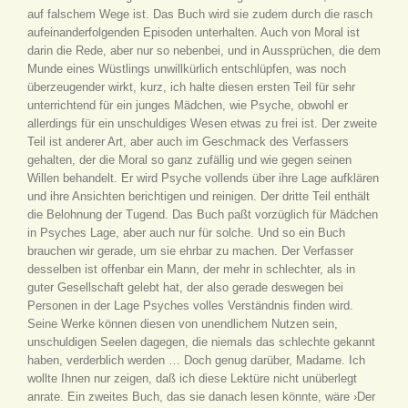
auf falschem Wege ist. Das Buch wird sie zudem durch die rasch
aufeinanderfolgenden Episoden unterhalten. Auch von Moral ist
darin die Rede, aber nur so nebenbei, und in Aussprüchen, die dem
Munde eines Wüstlings unwillkürlich entschlüpfen, was noch
überzeugender wirkt, kurz, ich halte diesen ersten Teil für sehr
unterrichtend für ein junges Mädchen, wie Psyche, obwohl er
allerdings für ein unschuldiges Wesen etwas zu frei ist. Der zweite
Teil ist anderer Art, aber auch im Geschmack des Verfassers
gehalten, der die Moral so ganz zufällig und wie gegen seinen
Willen behandelt. Er wird Psyche vollends über ihre Lage aufklären
und ihre Ansichten berichtigen und reinigen. Der dritte Teil enthält
die Belohnung der Tugend. Das Buch paßt vorzüglich für Mädchen
in Psyches Lage, aber auch nur für solche. Und so ein Buch
brauchen wir gerade, um sie ehrbar zu machen. Der Verfasser
desselben ist offenbar ein Mann, der mehr in schlechter, als in
guter Gesellschaft gelebt hat, der also gerade deswegen bei
Personen in der Lage Psyches volles Verständnis finden wird.
Seine Werke können diesen von unendlichem Nutzen sein,
unschuldigen Seelen dagegen, die niemals das schlechte gekannt
haben, verderblich werden … Doch genug darüber, Madame. Ich
wollte Ihnen nur zeigen, daß ich diese Lektüre nicht unüberlegt
anrate. Ein zweites Buch, das sie danach lesen könnte, wäre ›Der