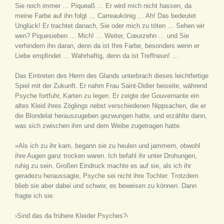
Sie noch immer … Piqueaß … Er wird mich nicht hassen, da
meine Farbe auf ihn folgt … Carreaukönig … Ah! Das bedeutet
Unglück! Er trachtet danach, Sie oder mich zu töten … Sehen wir
wen? Piquesieben … Mich! … Weiter, Cœurzehn … und Sie
verhindern ihn daran, denn da ist Ihre Farbe, besonders wenn er
Liebe empfindet … Wahrhaftig, denn da ist Treffneun! …
Das Eintreten des Herrn des Glands unterbrach dieses leichtfertige
Spiel mit der Zukunft. Er nahm Frau Saint-Didier beiseite, während
Psyche fortfuhr, Karten zu legen. Er zeigte der Gouvernante ein
altes Kleid ihres Zöglings nebst verschiedenen Nippsachen, die er
die Blondelat herauszugeben gezwungen hatte, und erzählte dann,
was sich zwischen ihm und dem Weibe zugetragen hatte.
»Als ich zu ihr kam, begann sie zu heulen und jammern, obwohl
ihre Augen ganz trocken waren. Ich befahl ihr unter Drohungen,
ruhig zu sein. Großen Eindruck machte es auf sie, als ich ihr
geradezu heraussagte, Psyche sei nicht ihre Tochter. Trotzdem
blieb sie aber dabei und schwor, es beweisen zu können. Dann
fragte ich sie:
›Sind das da frühere Kleider Psyches?‹