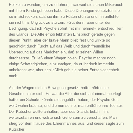
Polizei zu wenden, um zu erfahren, inwieweit sie schon Mißbrauch
mit ihrem Kinde getrieben habe. Diese Drohungen versetzten sie
so in Schrecken, daß sie ihm zu Füßen stürzte und ihn anflehte,
sie nicht ins Unglück zu stürzen. »Gut denn, aber unter der
Bedingung, daß ich Psyche sofort mit mir nehme!« entschied Herr
des Glands. Die Alte erhob lebhaften Einspruch gerade gegen
diesen Punkt, aber der brave Mann blieb fest und wirkte so
geschickt durch Furcht auf das Weib und durch freundliche
Überredung auf das Mädchen ein, daß er seinen Willen
durchsetzte. Er ließ einen Wagen holen. Psyche machte noch
einige Schwierigkeiten, einzusteigen, da er ihr doch immerhin
unbekannt war, aber schließlich gab sie seiner Entschlossenheit
nach.
Als der Wagen sich in Bewegung gesetzt hatte, hörten sie
Geschrei hinter sich. Es war die Alte, die sich auf einmal überlegt
hatte, ein Schurke könnte sie angeführt haben, der Psyche Gott
weiß wohin brächte, und die nun schrie, man entführe ihre Tochter.
Der Kutscher wollte anhalten, aber des Glands befahl ihm,
weiterzufahren und wußte sich Gehorsam zu verschaffen. Man
stieg vor dem Hause des Ehrenmannes aus, und dieser sagte zum
Kutscher: