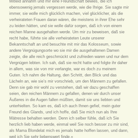
Mitleid annahm und mir eine Freundschaft bewies, die ich
ebensowenig jemals vergessen werde, wie die Ihrige. Sie sagte mir
immer, sie wolle mich glücklich machen, viel glücklicher, als die
verheirateten Frauen daran wären, die meistens in ihrer Ehe sehr
zu leiden hätten, und sie wolle dafür sorgen, daß ich von einem
reichen Manne ausgehalten werde. Um mir zu beweisen, daß sie
recht habe, führte sie alle verheirateten Leute unserer
Bekanntschaft an und besuchte mit mir das Kolosseum, sowie
andere Vergnügungsorte wo sie mir die ausgehaltenen Damen
zeigte, die alle reich geschmückt und zufrieden waren und nur dem
Vergnügen lebten. Ich sah, daß sie recht hatte und folgte ihr daher
in allem, was sie von mir verlangte, war es doch zu meinem
Guten. Ich nahm die Haltung, den Schritt, den Blick und das
Lächeln an, wie sie’s mir vorschrieb, um den Männern zu gefallen.
Denn sie gab mir wohl zu verstehen, daß wir dazu geschaffen
seien, den reichen Männern zu gefallen, denen wir durch unser
Äußeres in die Augen fallen müßten, damit sie uns liebten und
unterhielten. So kam es, daß ich auch Ihnen gefiel, mein guter
Freund des Glands, und ich hoffe, daß Sie mich nun als Ihre
Mätresse behalten werden. Denn ich selber fühle, daß ich Sie
herzlich lieb haben werde, einmal weil Sie noch besser zu mir sind,
als Mama Blondelat mich es jemals hatte hoffen lassen, und dann,
weil ich Sie sehr liebenswert finde.«