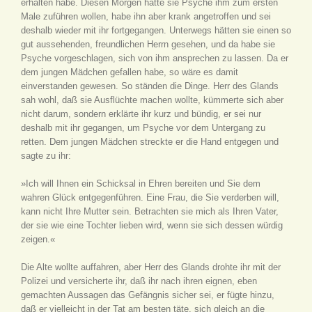
erhalten habe. Diesen Morgen hätte sie Psyche ihm zum ersten
Male zuführen wollen, habe ihn aber krank angetroffen und sei
deshalb wieder mit ihr fortgegangen. Unterwegs hätten sie einen so
gut aussehenden, freundlichen Herrn gesehen, und da habe sie
Psyche vorgeschlagen, sich von ihm ansprechen zu lassen. Da er
dem jungen Mädchen gefallen habe, so wäre es damit
einverstanden gewesen. So ständen die Dinge. Herr des Glands
sah wohl, daß sie Ausflüchte machen wollte, kümmerte sich aber
nicht darum, sondern erklärte ihr kurz und bündig, er sei nur
deshalb mit ihr gegangen, um Psyche vor dem Untergang zu
retten. Dem jungen Mädchen streckte er die Hand entgegen und
sagte zu ihr:
»Ich will Ihnen ein Schicksal in Ehren bereiten und Sie dem
wahren Glück entgegenführen. Eine Frau, die Sie verderben will,
kann nicht Ihre Mutter sein. Betrachten sie mich als Ihren Vater,
der sie wie eine Tochter lieben wird, wenn sie sich dessen würdig
zeigen.«
Die Alte wollte auffahren, aber Herr des Glands drohte ihr mit der
Polizei und versicherte ihr, daß ihr nach ihren eignen, eben
gemachten Aussagen das Gefängnis sicher sei, er fügte hinzu,
daß er vielleicht in der Tat am besten täte, sich gleich an die