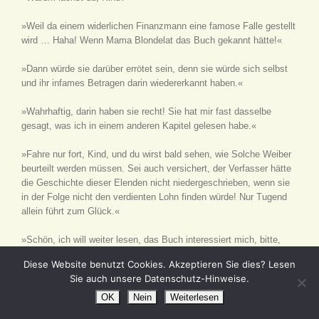
»Weil da einem widerlichen Finanzmann eine famose Falle gestellt
wird … Haha! Wenn Mama Blondelat das Buch gekannt hätte!«
»Dann würde sie darüber errötet sein, denn sie würde sich selbst
und ihr infames Betragen darin wiedererkannt haben.«
»Wahrhaftig, darin haben sie recht! Sie hat mir fast dasselbe
gesagt, was ich in einem anderen Kapitel gelesen habe.«
»Fahre nur fort, Kind, und du wirst bald sehen, wie Solche Weiber
beurteilt werden müssen. Sei auch versichert, der Verfasser hätte
die Geschichte dieser Elenden nicht niedergeschrieben, wenn sie
in der Folge nicht den verdienten Lohn finden würde! Nur Tugend
allein führt zum Glück.«
»Schön, ich will weiter lesen, das Buch interessiert mich, bitte,
lassen sie mich allein.«
Diese Website benutzt Cookies. Akzeptieren Sie dies? Lesen
Sie auch unsere Datenschutz-Hinweise.
Frau Saint-Didier gab Herrn des Glands die Stelle an, über die
Psyche so herzlich gelacht hatte, und er erwiderte:
OK
Nein
Weiterlesen