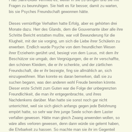
Fragen zu beunruhigen. Sie hielt es für besser, damit zu warten,
bis sie Psyches Freundschaft gewonnen hätte.
Dieses vernünftige Verhalten hatte Erfolg, aber es gehörten drei
Monate dazu. Herr des Glands, dem die Gouvernante über alle ihre
Schritte Bericht erstatten mußte, war voll Bewunderung für die
Klugheit, mit der sie vorging, um sich die Liebe ihrer Schülerin zu
erwerben. Endlich wurde Psyche von dem freundlichen Wesen
ihrer Erzieherin gerührt und, besiegt von dem Luxus, mit dem ihr
Beschützer sie umgab, den Vergnügungen, die er ihr verschaffte,
den schönen Kleidern, die er ihr schenkte, und der zärtlichen
Freundschaft, die er ihr bezeigte, fing sie allmählich an, sich
einzugewöhnen. Man konnte es daran bemerken, daß sie zu
suchen begann, was den anderen wohl Freude bereiten könnte.
Dieser erste Schritt zum Guten war die Folge der unbegrenzten
Freundlichkeit, die man ihr entgegenbrachte, und ihres
Nachdenkens darüber. Man hatte sie sonst noch gar nicht
unterrichtet, weil sie sich gleich anfangs gegen jede Belohnung
empört hatte, so sehr war ihre junge Seele schon dem Laster
verfallen gewesen. Hätte man gleich Zwang anwenden wollen, so
wäre alles verloren gewesen, denn dann würde sie gelernt haben,
die Ehrbarkeit zu hassen. So machte man sie ihr im Gegenteil