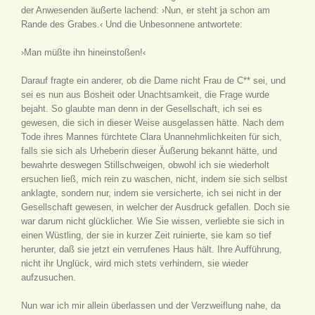
der Anwesenden äußerte lachend: ›Nun, er steht ja schon am
Rande des Grabes.‹ Und die Unbesonnene antwortete:
›Man müßte ihn hineinstoßen!‹
Darauf fragte ein anderer, ob die Dame nicht Frau de C** sei, und
sei es nun aus Bosheit oder Unachtsamkeit, die Frage wurde
bejaht. So glaubte man denn in der Gesellschaft, ich sei es
gewesen, die sich in dieser Weise ausgelassen hätte. Nach dem
Tode ihres Mannes fürchtete Clara Unannehmlichkeiten für sich,
falls sie sich als Urheberin dieser Äußerung bekannt hätte, und
bewahrte deswegen Stillschweigen, obwohl ich sie wiederholt
ersuchen ließ, mich rein zu waschen, nicht, indem sie sich selbst
anklagte, sondern nur, indem sie versicherte, ich sei nicht in der
Gesellschaft gewesen, in welcher der Ausdruck gefallen. Doch sie
war darum nicht glücklicher. Wie Sie wissen, verliebte sie sich in
einen Wüstling, der sie in kurzer Zeit ruinierte, sie kam so tief
herunter, daß sie jetzt ein verrufenes Haus hält. Ihre Aufführung,
nicht ihr Unglück, wird mich stets verhindern, sie wieder
aufzusuchen.
Nun war ich mir allein überlassen und der Verzweiflung nahe, da