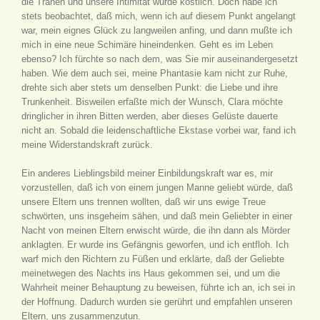
die Tränen und unsere Intimität wurde köstlich. Doch habe ich
stets beobachtet, daß mich, wenn ich auf diesem Punkt angelangt
war, mein eignes Glück zu langweilen anfing, und dann mußte ich
mich in eine neue Schimäre hineindenken. Geht es im Leben
ebenso? Ich fürchte so nach dem, was Sie mir auseinandergesetzt
haben. Wie dem auch sei, meine Phantasie kam nicht zur Ruhe,
drehte sich aber stets um denselben Punkt: die Liebe und ihre
Trunkenheit. Bisweilen erfaßte mich der Wunsch, Clara möchte
dringlicher in ihren Bitten werden, aber dieses Gelüste dauerte
nicht an. Sobald die leidenschaftliche Ekstase vorbei war, fand ich
meine Widerstandskraft zurück.
Ein anderes Lieblingsbild meiner Einbildungskraft war es, mir
vorzustellen, daß ich von einem jungen Manne geliebt würde, daß
unsere Eltern uns trennen wollten, daß wir uns ewige Treue
schwörten, uns insgeheim sähen, und daß mein Geliebter in einer
Nacht von meinen Eltern erwischt würde, die ihn dann als Mörder
anklagten. Er wurde ins Gefängnis geworfen, und ich entfloh. Ich
warf mich den Richtern zu Füßen und erklärte, daß der Geliebte
meinetwegen des Nachts ins Haus gekommen sei, und um die
Wahrheit meiner Behauptung zu beweisen, führte ich an, ich sei in
der Hoffnung. Dadurch wurden sie gerührt und empfahlen unseren
Eltern, uns zusammenzutun.