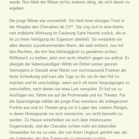
wurde. Nun blieb der Witwe nichts anderes übrig, als sich darein zu
ergeben.
Die junge Witwe war verzweifelt. Sie fand ihren einzigen Trost in
der Hingabe des Chevaliers de Ch**. Sie zog sich in eine kleine,
nett möblierte Wohnung im Faubourg Saint Honoré zurück, die er
ihr zu freier Verfügung als Eigentum überließ. So verdankte sie
alles diesem zuvorkommenden Mann, der weit entfernt, nun mit
den Rechten, die ihm ihre Abhängigkeit zu gewähren schien,
Mißbrauch zu treiben, jetzt erst recht ritterlich gegen sie auftrat. Er
übergab der liebenswürdigen Wittib ein Drittel seines ganzen
Vermögens in Gestalt einer Rente von sechstausend Franken als
feste Schenkung und kam alle Tage zu ihr, um ihr den Hof zu
machen und ihr unschuldige, wenn auch oft teure Vergnügungen zu
verschaffen, nach denen sie etwa Lust verspürte. Er lud sie zu
Ausflügen ein, führte sie auf die Promenade und ins Theater. Für
die Spaziergänge wählte die junge Frau meistens die entlegensten
Punkte aus und im Theater ging sie in Logen des zweiten Ranges,
in deren Hintergrunde sie sich versteckte, um nicht bemerkt zu
werden. Zu Hause unterhielten sie sich über interessante
Gegenstände, und der Chevalier schien mehr ein liebevoller
Verwandter für sie zu sein, der von ihrem Unglück gerührt war, als
ein Liebender, der ihre Zuneigung zu gewinnen suchte.