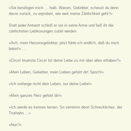
»Sie beruhigen mich … halb. Warum, Geliebter, scheust du denn
davor zurück, zu erproben, wie weit meine Zärtlichkeit geht?«
Statt jeder Antwort schloß er sie in seine Arme und ließ ihr die
zärtlichsten Liebkosungen zuteil werden.
»Ach, mein Herzensgeliebter, jetzt fühle ich endlich, daß du mich
liebst!« …
»Circe! teuerste Circe! Ist deine Liebe zu mir über alles erhaben?«
»Mein Leben, Geliebter, mein Lieben gehört dir! Sprich!«
»Ich verlange nicht dein Leben, nur deine Liebe!«
»Mein ganzes Herz gehört dir!«
»Ich werde es kennen lernen. So vernimm denn Schreckliches: der
Truthahn …«
»Nun?«