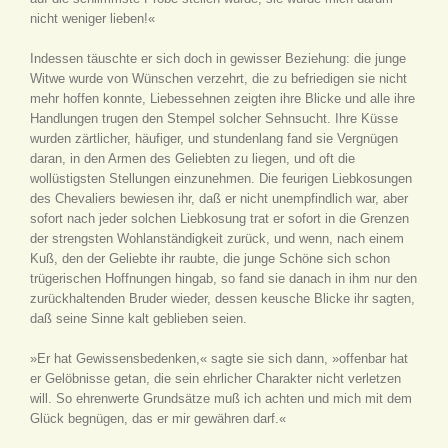
nicht weniger lieben!«
Indessen täuschte er sich doch in gewisser Beziehung: die junge
Witwe wurde von Wünschen verzehrt, die zu befriedigen sie nicht
mehr hoffen konnte, Liebessehnen zeigten ihre Blicke und alle ihre
Handlungen trugen den Stempel solcher Sehnsucht. Ihre Küsse
wurden zärtlicher, häufiger, und stundenlang fand sie Vergnügen
daran, in den Armen des Geliebten zu liegen, und oft die
wollüstigsten Stellungen einzunehmen. Die feurigen Liebkosungen
des Chevaliers bewiesen ihr, daß er nicht unempfindlich war, aber
sofort nach jeder solchen Liebkosung trat er sofort in die Grenzen
der strengsten Wohlanständigkeit zurück, und wenn, nach einem
Kuß, den der Geliebte ihr raubte, die junge Schöne sich schon
trügerischen Hoffnungen hingab, so fand sie danach in ihm nur den
zurückhaltenden Bruder wieder, dessen keusche Blicke ihr sagten,
daß seine Sinne kalt geblieben seien.
»Er hat Gewissensbedenken,« sagte sie sich dann, »offenbar hat
er Gelöbnisse getan, die sein ehrlicher Charakter nicht verletzen
will. So ehrenwerte Grundsätze muß ich achten und mich mit dem
Glück begnügen, das er mir gewähren darf.«