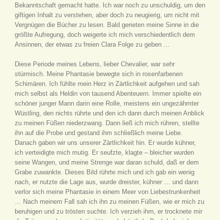
Bekanntschaft gemacht hatte. Ich war noch zu unschuldig, um den
giftigen Inhalt zu verstehen, aber doch zu neugierig, um nicht mit
Vergnügen die Bücher zu lesen. Bald gerieten meine Sinne in die
größte Aufregung, doch weigerte ich mich verschiedentlich dem
Ansinnen, der etwas zu freien Clara Folge zu geben …
Diese Periode meines Lebens, lieber Chevalier, war sehr
stürmisch. Meine Phantasie bewegte sich in rosenfarbenen
Schimären. Ich fühlte mein Herz in Zärtlichkeit aufgehen und sah
mich selbst als Heldin von tausend Abenteuern. Immer spielte ein
schöner junger Mann darin eine Rolle, meistens ein ungezähmter
Wüstling, den nichts rührte und den ich dann durch meinen Anblick
zu meinen Füßen niederzwang. Dann ließ ich mich rühren, stellte
ihn auf die Probe und gestand ihm schließlich meine Liebe.
Danach gaben wir uns unserer Zärtlichkeit hin. Er wurde kühner,
ich verteidigte mich mutig. Er seufzte, klagte – bleicher wurden
seine Wangen, und meine Strenge war daran schuld, daß er dem
Grabe zuwankte. Dieses Bild rührte mich und ich gab ein wenig
nach, er nutzte die Lage aus, wurde dreister, kühner … und dann
verlor sich meine Phantasie in einem Meer von Liebestrunkenheit
… Nach meinem Fall sah ich ihn zu meinen Füßen, wie er mich zu
beruhigen und zu trösten suchte. Ich verzieh ihm, er trocknete mir