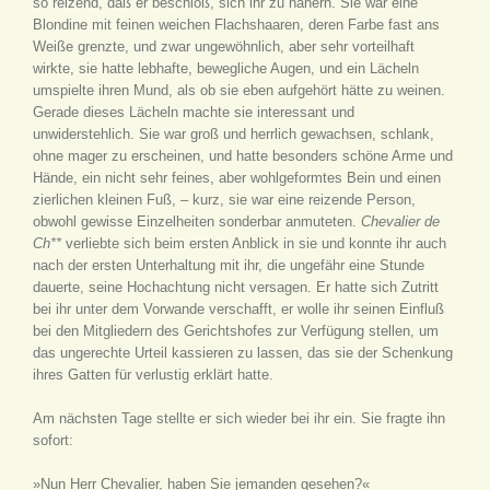
so reizend, daß er beschloß, sich ihr zu nähern. Sie war eine
Blondine mit feinen weichen Flachshaaren, deren Farbe fast ans
Weiße grenzte, und zwar ungewöhnlich, aber sehr vorteilhaft
wirkte, sie hatte lebhafte, bewegliche Augen, und ein Lächeln
umspielte ihren Mund, als ob sie eben aufgehört hätte zu weinen.
Gerade dieses Lächeln machte sie interessant und
unwiderstehlich. Sie war groß und herrlich gewachsen, schlank,
ohne mager zu erscheinen, und hatte besonders schöne Arme und
Hände, ein nicht sehr feines, aber wohlgeformtes Bein und einen
zierlichen kleinen Fuß, – kurz, sie war eine reizende Person,
obwohl gewisse Einzelheiten sonderbar anmuteten.
Chevalier de
Ch**
verliebte sich beim ersten Anblick in sie und konnte ihr auch
nach der ersten Unterhaltung mit ihr, die ungefähr eine Stunde
dauerte, seine Hochachtung nicht versagen. Er hatte sich Zutritt
bei ihr unter dem Vorwande verschafft, er wolle ihr seinen Einfluß
bei den Mitgliedern des Gerichtshofes zur Verfügung stellen, um
das ungerechte Urteil kassieren zu lassen, das sie der Schenkung
ihres Gatten für verlustig erklärt hatte.
Am nächsten Tage stellte er sich wieder bei ihr ein. Sie fragte ihn
sofort:
»Nun Herr Chevalier, haben Sie jemanden gesehen?«