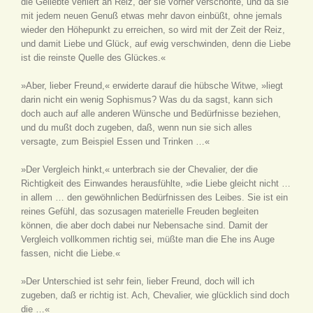
die Geliebte verliert an Reiz, der sie vorher verschönte, und da sie
mit jedem neuen Genuß etwas mehr davon einbüßt, ohne jemals
wieder den Höhepunkt zu erreichen, so wird mit der Zeit der Reiz,
und damit Liebe und Glück, auf ewig verschwinden, denn die Liebe
ist die reinste Quelle des Glückes.«
»Aber, lieber Freund,« erwiderte darauf die hübsche Witwe, »liegt
darin nicht ein wenig Sophismus? Was du da sagst, kann sich
doch auch auf alle anderen Wünsche und Bedürfnisse beziehen,
und du mußt doch zugeben, daß, wenn nun sie sich alles
versagte, zum Beispiel Essen und Trinken …«
»Der Vergleich hinkt,« unterbrach sie der Chevalier, der die
Richtigkeit des Einwandes herausfühlte, »die Liebe gleicht nicht …
in allem … den gewöhnlichen Bedürfnissen des Leibes. Sie ist ein
reines Gefühl, das sozusagen materielle Freuden begleiten
können, die aber doch dabei nur Nebensache sind. Damit der
Vergleich vollkommen richtig sei, müßte man die Ehe ins Auge
fassen, nicht die Liebe.«
»Der Unterschied ist sehr fein, lieber Freund, doch will ich
zugeben, daß er richtig ist. Ach, Chevalier, wie glücklich sind doch
die …«