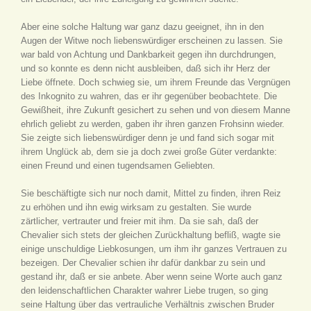
Aber eine solche Haltung war ganz dazu geeignet, ihn in den
Augen der Witwe noch liebenswürdiger erscheinen zu lassen. Sie
war bald von Achtung und Dankbarkeit gegen ihn durchdrungen,
und so konnte es denn nicht ausbleiben, daß sich ihr Herz der
Liebe öffnete. Doch schwieg sie, um ihrem Freunde das Vergnügen
des Inkognito zu wahren, das er ihr gegenüber beobachtete. Die
Gewißheit, ihre Zukunft gesichert zu sehen und von diesem Manne
ehrlich geliebt zu werden, gaben ihr ihren ganzen Frohsinn wieder.
Sie zeigte sich liebenswürdiger denn je und fand sich sogar mit
ihrem Unglück ab, dem sie ja doch zwei große Güter verdankte:
einen Freund und einen tugendsamen Geliebten.
Sie beschäftigte sich nur noch damit, Mittel zu finden, ihren Reiz
zu erhöhen und ihn ewig wirksam zu gestalten. Sie wurde
zärtlicher, vertrauter und freier mit ihm. Da sie sah, daß der
Chevalier sich stets der gleichen Zurückhaltung befliß, wagte sie
einige unschuldige Liebkosungen, um ihm ihr ganzes Vertrauen zu
bezeigen. Der Chevalier schien ihr dafür dankbar zu sein und
gestand ihr, daß er sie anbete. Aber wenn seine Worte auch ganz
den leidenschaftlichen Charakter wahrer Liebe trugen, so ging
seine Haltung über das vertrauliche Verhältnis zwischen Bruder