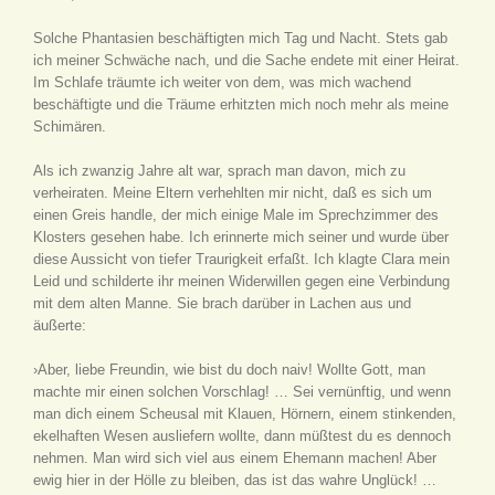
Solche Phantasien beschäftigten mich Tag und Nacht. Stets gab
ich meiner Schwäche nach, und die Sache endete mit einer Heirat.
Im Schlafe träumte ich weiter von dem, was mich wachend
beschäftigte und die Träume erhitzten mich noch mehr als meine
Schimären.
Als ich zwanzig Jahre alt war, sprach man davon, mich zu
verheiraten. Meine Eltern verhehlten mir nicht, daß es sich um
einen Greis handle, der mich einige Male im Sprechzimmer des
Klosters gesehen habe. Ich erinnerte mich seiner und wurde über
diese Aussicht von tiefer Traurigkeit erfaßt. Ich klagte Clara mein
Leid und schilderte ihr meinen Widerwillen gegen eine Verbindung
mit dem alten Manne. Sie brach darüber in Lachen aus und
äußerte:
›Aber, liebe Freundin, wie bist du doch naiv! Wollte Gott, man
machte mir einen solchen Vorschlag! … Sei vernünftig, und wenn
man dich einem Scheusal mit Klauen, Hörnern, einem stinkenden,
ekelhaften Wesen ausliefern wollte, dann müßtest du es dennoch
nehmen. Man wird sich viel aus einem Ehemann machen! Aber
ewig hier in der Hölle zu bleiben, das ist das wahre Unglück! …