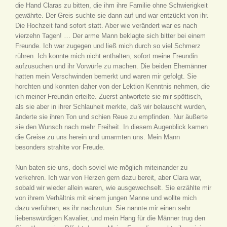
die Hand Claras zu bitten, die ihm ihre Familie ohne Schwierigkeit
gewährte. Der Greis suchte sie dann auf und war entzückt von ihr.
Die Hochzeit fand sofort statt. Aber wie verändert war es nach
vierzehn Tagen! … Der arme Mann beklagte sich bitter bei einem
Freunde. Ich war zugegen und ließ mich durch so viel Schmerz
rühren. Ich konnte mich nicht enthalten, sofort meine Freundin
aufzusuchen und ihr Vorwürfe zu machen. Die beiden Ehemänner
hatten mein Verschwinden bemerkt und waren mir gefolgt. Sie
horchten und konnten daher von der Lektion Kenntnis nehmen, die
ich meiner Freundin erteilte. Zuerst antwortete sie mir spöttisch,
als sie aber in ihrer Schlauheit merkte, daß wir belauscht wurden,
änderte sie ihren Ton und schien Reue zu empfinden. Nur äußerte
sie den Wunsch nach mehr Freiheit. In diesem Augenblick kamen
die Greise zu uns herein und umarmten uns. Mein Mann
besonders strahlte vor Freude.
Nun baten sie uns, doch soviel wie möglich miteinander zu
verkehren. Ich war von Herzen gern dazu bereit, aber Clara war,
sobald wir wieder allein waren, wie ausgewechselt. Sie erzählte mir
von ihrem Verhältnis mit einem jungen Manne und wollte mich
dazu verführen, es ihr nachzutun. Sie nannte mir einen sehr
liebenswürdigen Kavalier, und mein Hang für die Männer trug den