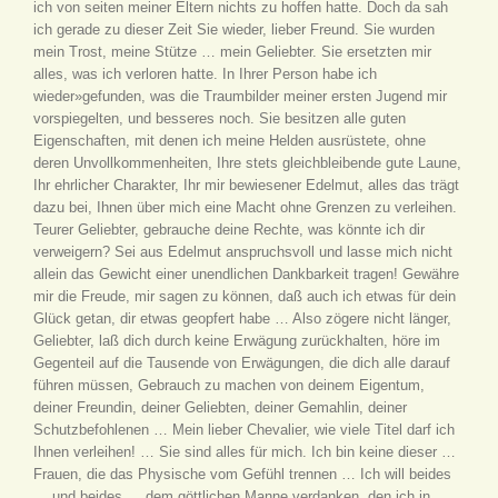
ich von seiten meiner Eltern nichts zu hoffen hatte. Doch da sah
ich gerade zu dieser Zeit Sie wieder, lieber Freund. Sie wurden
mein Trost, meine Stütze … mein Geliebter. Sie ersetzten mir
alles, was ich verloren hatte. In Ihrer Person habe ich
wieder»gefunden, was die Traumbilder meiner ersten Jugend mir
vorspiegelten, und besseres noch. Sie besitzen alle guten
Eigenschaften, mit denen ich meine Helden ausrüstete, ohne
deren Unvollkommenheiten, Ihre stets gleichbleibende gute Laune,
Ihr ehrlicher Charakter, Ihr mir bewiesener Edelmut, alles das trägt
dazu bei, Ihnen über mich eine Macht ohne Grenzen zu verleihen.
Teurer Geliebter, gebrauche deine Rechte, was könnte ich dir
verweigern? Sei aus Edelmut anspruchsvoll und lasse mich nicht
allein das Gewicht einer unendlichen Dankbarkeit tragen! Gewähre
mir die Freude, mir sagen zu können, daß auch ich etwas für dein
Glück getan, dir etwas geopfert habe … Also zögere nicht länger,
Geliebter, laß dich durch keine Erwägung zurückhalten, höre im
Gegenteil auf die Tausende von Erwägungen, die dich alle darauf
führen müssen, Gebrauch zu machen von deinem Eigentum,
deiner Freundin, deiner Geliebten, deiner Gemahlin, deiner
Schutzbefohlenen … Mein lieber Chevalier, wie viele Titel darf ich
Ihnen verleihen! … Sie sind alles für mich. Ich bin keine dieser …
Frauen, die das Physische vom Gefühl trennen … Ich will beides
… und beides … dem göttlichen Manne verdanken, den ich in