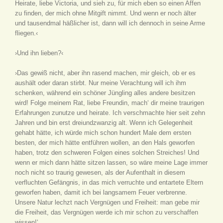
Heirate, liebe Victoria, und sieh zu, für mich eben so einen Affen
zu finden, der mich ohne Mitgift nimmt. Und wenn er noch älter
und tausendmal häßlicher ist, dann will ich dennoch in seine Arme
fliegen.‹
›Und ihn lieben?‹
›Das gewiß nicht, aber ihn rasend machen, mir gleich, ob er es
aushält oder daran stirbt. Nur meine Verachtung will ich ihm
schenken, während ein schöner Jüngling alles andere besitzen
wird! Folge meinem Rat, liebe Freundin, mach‘ dir meine traurigen
Erfahrungen zunutze und heirate. Ich verschmachte hier seit zehn
Jahren und bin erst dreiundzwanzig alt. Wenn ich Gelegenheit
gehabt hätte, ich würde mich schon hundert Male dem ersten
besten, der mich hätte entführen wollen, an den Hals geworfen
haben, trotz den schweren Folgen eines solchen Streiches! Und
wenn er mich dann hätte sitzen lassen, so wäre meine Lage immer
noch nicht so traurig gewesen, als der Aufenthalt in diesem
verfluchten Gefängnis, in das mich verruchte und entartete Eltern
geworfen haben, damit ich bei langsamem Feuer verbrenne.
Unsere Natur lechzt nach Vergnügen und Freiheit: man gebe mir
die Freiheit, das Vergnügen werde ich mir schon zu verschaffen
wissen!‘