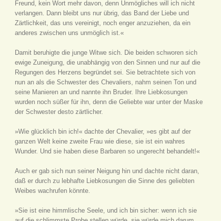
Freund, kein Wort mehr davon, denn Unmögliches will ich nicht
verlangen. Dann bleibt uns nur übrig, das Band der Liebe und
Zärtlichkeit, das uns vereinigt, noch enger anzuziehen, da ein
anderes zwischen uns unmöglich ist.«
Damit beruhigte die junge Witwe sich. Die beiden schworen sich
ewige Zuneigung, die unabhängig von den Sinnen und nur auf die
Regungen des Herzens begründet sei. Sie betrachtete sich von
nun an als die Schwester des Chevaliers, nahm seinen Ton und
seine Manieren an und nannte ihn Bruder. Ihre Liebkosungen
wurden noch süßer für ihn, denn die Geliebte war unter der Maske
der Schwester desto zärtlicher.
»Wie glücklich bin ich!« dachte der Chevalier, »es gibt auf der
ganzen Welt keine zweite Frau wie diese, sie ist ein wahres
Wunder. Und sie haben diese Barbaren so ungerecht behandelt!«
Auch er gab sich nun seiner Neigung hin und dachte nicht daran,
daß er durch zu lebhafte Liebkosungen die Sinne des geliebten
Weibes wachrufen könnte.
»Sie ist eine himmlische Seele, und ich bin sicher: wenn ich sie
auf die schlimmste Probe stellen würde, sie würde mich darum