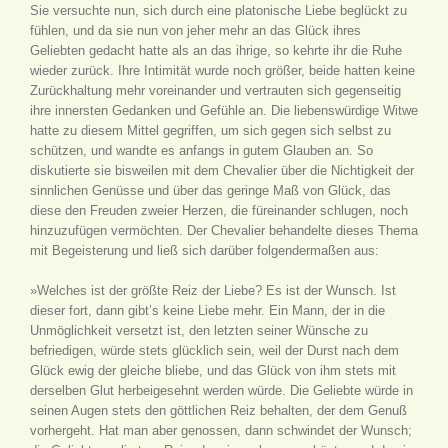
Sie versuchte nun, sich durch eine platonische Liebe beglückt zu
fühlen, und da sie nun von jeher mehr an das Glück ihres
Geliebten gedacht hatte als an das ihrige, so kehrte ihr die Ruhe
wieder zurück. Ihre Intimität wurde noch größer, beide hatten keine
Zurückhaltung mehr voreinander und vertrauten sich gegenseitig
ihre innersten Gedanken und Gefühle an. Die liebenswürdige Witwe
hatte zu diesem Mittel gegriffen, um sich gegen sich selbst zu
schützen, und wandte es anfangs in gutem Glauben an. So
diskutierte sie bisweilen mit dem Chevalier über die Nichtigkeit der
sinnlichen Genüsse und über das geringe Maß von Glück, das
diese den Freuden zweier Herzen, die füreinander schlugen, noch
hinzuzufügen vermöchten. Der Chevalier behandelte dieses Thema
mit Begeisterung und ließ sich darüber folgendermaßen aus:
»Welches ist der größte Reiz der Liebe? Es ist der Wunsch. Ist
dieser fort, dann gibt’s keine Liebe mehr. Ein Mann, der in die
Unmöglichkeit versetzt ist, den letzten seiner Wünsche zu
befriedigen, würde stets glücklich sein, weil der Durst nach dem
Glück ewig der gleiche bliebe, und das Glück von ihm stets mit
derselben Glut herbeigesehnt werden würde. Die Geliebte würde in
seinen Augen stets den göttlichen Reiz behalten, der dem Genuß
vorhergeht. Hat man aber genossen, dann schwindet der Wunsch;