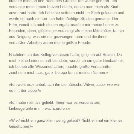
brachte mich an den Rand des Grabes. Ich wurde gerettet. Ich
verdanke mein Leben braven Leuten, denen man mich als Kind
anvertraut hatte. Ich habe sie seitdem nicht im Stich gelassen und
werde es auch nie tun. Ich habe tüchtige Studien gemacht. Der
Eifer, womit ich mich diesen ergab, machte mir meine Lehrer zu
Freunden, denn, glücklicher veranlagt als meine Mitschüler, tat ich
aus Neigung, was sie nur gezwungen taten und die ihnen
verhaßten Arbeiten waren meine größte Freude.
Nachdem ich das Kolleg verlassen hatte, ging ich auf Reisen. Da
mich keine Leidenschaft blendete, wurde ich ein guter Beobachter,
ich betrieb alle Wissenschaften, machte große Fortschritte,
zeichnete mich aus; ganz Europa kennt meinen Namen.«
»Ich weiß es,« unterbrach ihn die hübsche Witwe, »aber wie war
es mit der Liebe?«
»Ich habe niemals geliebt. Ihnen war es vorbehalten,
Liebesgefühle in mir wachzurufen.«
»Wie? nicht ein ganz klein wenig geliebt? Nicht einmal ein kleines
Grisettchen?«