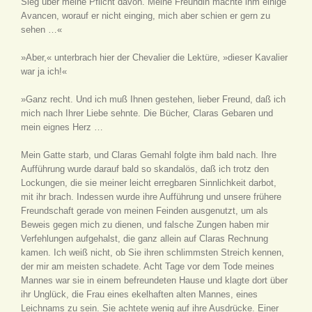
Sieg über meine Pflicht davon. Meine Freundin machte ihm einige
Avancen, worauf er nicht einging, mich aber schien er gern zu
sehen …«
»Aber,« unterbrach hier der Chevalier die Lektüre, »dieser Kavalier
war ja ich!«
»Ganz recht. Und ich muß Ihnen gestehen, lieber Freund, daß ich
mich nach Ihrer Liebe sehnte. Die Bücher, Claras Gebaren und
mein eignes Herz …
Mein Gatte starb, und Claras Gemahl folgte ihm bald nach. Ihre
Aufführung wurde darauf bald so skandalös, daß ich trotz den
Lockungen, die sie meiner leicht erregbaren Sinnlichkeit darbot,
mit ihr brach. Indessen wurde ihre Aufführung und unsere frühere
Freundschaft gerade von meinen Feinden ausgenutzt, um als
Beweis gegen mich zu dienen, und falsche Zungen haben mir
Verfehlungen aufgehalst, die ganz allein auf Claras Rechnung
kamen. Ich weiß nicht, ob Sie ihren schlimmsten Streich kennen,
der mir am meisten schadete. Acht Tage vor dem Tode meines
Mannes war sie in einem befreundeten Hause und klagte dort über
ihr Unglück, die Frau eines ekelhaften alten Mannes, eines
Leichnams zu sein. Sie achtete wenig auf ihre Ausdrücke. Einer