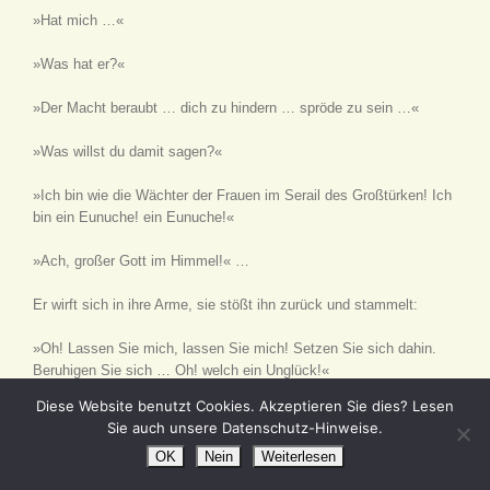
»Hat mich …«
»Was hat er?«
»Der Macht beraubt … dich zu hindern … spröde zu sein …«
»Was willst du damit sagen?«
»Ich bin wie die Wächter der Frauen im Serail des Großtürken! Ich
bin ein Eunuche! ein Eunuche!«
»Ach, großer Gott im Himmel!« …
Er wirft sich in ihre Arme, sie stößt ihn zurück und stammelt:
»Oh! Lassen Sie mich, lassen Sie mich! Setzen Sie sich dahin.
Beruhigen Sie sich … Oh! welch ein Unglück!«
Diese Website benutzt Cookies. Akzeptieren Sie dies? Lesen
»Das größte von allen!«
Sie auch unsere Datenschutz-Hinweise.
OK
Nein
Weiterlesen
»Sie sprechen das Wort aus!« …