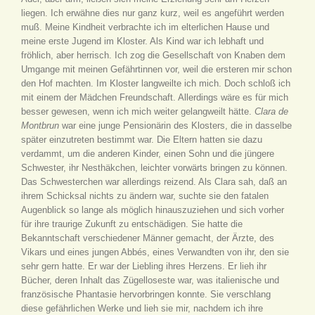
liegen. Ich erwähne dies nur ganz kurz, weil es angeführt werden
muß. Meine Kindheit verbrachte ich im elterlichen Hause und
meine erste Jugend im Kloster. Als Kind war ich lebhaft und
fröhlich, aber herrisch. Ich zog die Gesellschaft von Knaben dem
Umgange mit meinen Gefährtinnen vor, weil die ersteren mir schon
den Hof machten. Im Kloster langweilte ich mich. Doch schloß ich
mit einem der Mädchen Freundschaft. Allerdings wäre es für mich
besser gewesen, wenn ich mich weiter gelangweilt hätte.
Clara de
Montbrun
war eine junge Pensionärin des Klosters, die in dasselbe
später einzutreten bestimmt war. Die Eltern hatten sie dazu
verdammt, um die anderen Kinder, einen Sohn und die jüngere
Schwester, ihr Nesthäkchen, leichter vorwärts bringen zu können.
Das Schwesterchen war allerdings reizend. Als Clara sah, daß an
ihrem Schicksal nichts zu ändern war, suchte sie den fatalen
Augenblick so lange als möglich hinauszuziehen und sich vorher
für ihre traurige Zukunft zu entschädigen. Sie hatte die
Bekanntschaft verschiedener Männer gemacht, der Ärzte, des
Vikars und eines jungen Abbés, eines Verwandten von ihr, den sie
sehr gern hatte. Er war der Liebling ihres Herzens. Er lieh ihr
Bücher, deren Inhalt das Zügelloseste war, was italienische und
französische Phantasie hervorbringen konnte. Sie verschlang
diese gefährlichen Werke und lieh sie mir, nachdem ich ihre