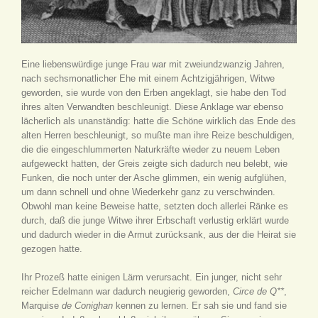
Eine liebenswürdige junge Frau war mit zweiundzwanzig Jahren,
nach sechsmonatlicher Ehe mit einem Achtzigjährigen, Witwe
geworden, sie wurde von den Erben angeklagt, sie habe den Tod
ihres alten Verwandten beschleunigt. Diese Anklage war ebenso
lächerlich als unanständig: hatte die Schöne wirklich das Ende des
alten Herren beschleunigt, so mußte man ihre Reize beschuldigen,
die die eingeschlummerten Naturkräfte wieder zu neuem Leben
aufgeweckt hatten, der Greis zeigte sich dadurch neu belebt, wie
Funken, die noch unter der Asche glimmen, ein wenig aufglühen,
um dann schnell und ohne Wiederkehr ganz zu verschwinden.
Obwohl man keine Beweise hatte, setzten doch allerlei Ränke es
durch, daß die junge Witwe ihrer Erbschaft verlustig erklärt wurde
und dadurch wieder in die Armut zurücksank, aus der die Heirat sie
gezogen hatte.
Ihr Prozeß hatte einigen Lärm verursacht. Ein junger, nicht sehr
reicher Edelmann war dadurch neugierig geworden,
Circe de Q**
,
Marquise
de Conighan
kennen zu lernen. Er sah sie und fand sie