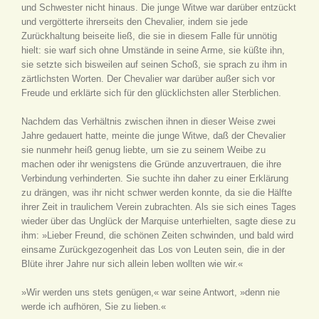
und Schwester nicht hinaus. Die junge Witwe war darüber entzückt
und vergötterte ihrerseits den Chevalier, indem sie jede
Zurückhaltung beiseite ließ, die sie in diesem Falle für unnötig
hielt: sie warf sich ohne Umstände in seine Arme, sie küßte ihn,
sie setzte sich bisweilen auf seinen Schoß, sie sprach zu ihm in
zärtlichsten Worten. Der Chevalier war darüber außer sich vor
Freude und erklärte sich für den glücklichsten aller Sterblichen.
Nachdem das Verhältnis zwischen ihnen in dieser Weise zwei
Jahre gedauert hatte, meinte die junge Witwe, daß der Chevalier
sie nunmehr heiß genug liebte, um sie zu seinem Weibe zu
machen oder ihr wenigstens die Gründe anzuvertrauen, die ihre
Verbindung verhinderten. Sie suchte ihn daher zu einer Erklärung
zu drängen, was ihr nicht schwer werden konnte, da sie die Hälfte
ihrer Zeit in traulichem Verein zubrachten. Als sie sich eines Tages
wieder über das Unglück der Marquise unterhielten, sagte diese zu
ihm: »Lieber Freund, die schönen Zeiten schwinden, und bald wird
einsame Zurückgezogenheit das Los von Leuten sein, die in der
Blüte ihrer Jahre nur sich allein leben wollten wie wir.«
»Wir werden uns stets genügen,« war seine Antwort, »denn nie
werde ich aufhören, Sie zu lieben.«