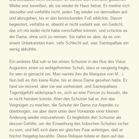
Weibe erst losreißen, als sie wieder ihr Haus betrat. Er merkte sich
dasselbe und verfehlte nicht, jeden Tag wieder vor demselben auf-
und abzugehen, bis er den bestrickenden Fuß erblickte. Davon
begeistert, verfaßte er, obwohl er nicht verliebt war, ein Gedicht,
das ich mir leider nicht habe verschaffen können, und schickte es
der Dame, ohne sich zu nennen. Sie nahm es aber, da es von
einem Unbekannten kam, sehr Schlecht auf, was Saintepallaie ein
wenig abkühlte.
Ein anderes Mal sah er bei einem Schuster in der Rue des Vieux
Augustins einen so wohlgeformten Schuh, dass er neugierig fragte,
für wen er gemacht sei. Man nannte ihm die Marquise von M…i.
Nun ließ es ihm keine Ruhe, bis er diese Dame gesehen hatte. Er
fand sie reizend, aber sie war verheiratet, und Saintepallaies
Tugendgefühl widersprach es, sich an eine Person zu fesseln, die
er nicht heiraten konnte. Aber den Schuster bat er, ihm das
Vergnügen zu machen, die Schuhe der Dame zur Anprobe zu
überbringen, sie aber dann unter dem Vorwande einer kleinen
Änderung wieder mitzunehmen. Er begleitete den Schuster als
dessen Gehilfe, um der Einweihung des hübschen Schuhes sicher
zu sein, und ließ sich dann ein gleiches Paar anfertigen, daß er
höchst freigebig bezahlte. Diese Reliquie hütete er dann auf das