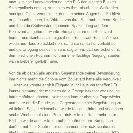
unwillkürliche Lageveränderung ihren Fuß den gierigen Blicken
Saintepallaeis entzog, so schien es ihm, als ob eine Wolke den
sonnigen Glanz verdunkelte, der sich seinen Augen bot. So blieb
er gefesselt stehen, bis Viktoria von ihrer Stiefmutter, ihrem Bruder
und ihren drei Schwestern zu einem Spaziergang auf dem
Boulevard aufgefordert wurde. Sie gingen um den Boulevard
herum, und Saintepallaie folgte ihnen Schritt auf Schritt. Als sie
wieder ins Haus zurückkehrten, da fühlte er, daß er verliebt sei,
und die Erregung seines Herzens sagte ihm, daß die Schöne mit
dem niedlichen Fuß ihm nicht nur eine flüchtige Neigung, sondern
wahre Liebe eingeflößt habe.
Von da ab galten alle anderen Gegenstände seiner Bewunderung
ihm nichts mehr, die Schöne vom Boulevard hatte alle verdunkelt
… Aber wie konnte er sich Eingang in ihr Haus verschaffen? Er
kannte niemand, der mit Herrn de la Grange bekannt war und ihn
hätte einführen können. Inzwischen kam er aber alle Tage wieder
und hatte oft die Freude, den Gegenstand seiner Begeisterung zu
erblicken. Seine Leidenschaft wurde täglich stärker und stieg nach
sechs Wochen auf einen Punkt, daß er keine Ruhe mehr hatte.
Endlich wurde auch Viktoria auf ihn aufmerksam. Sie sprach
darüber mit ihrer Stiefmutter und bemerkte ihr, daß sie ihn nicht
übel fände und sich von seinen Huldigungen geschmeichelt fühle.