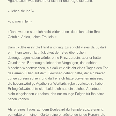
Agathe allein war, näherte er sich ihr und fragte sie sanft:
»Lieben sie ihn?«
»Ja, mein Herr.«
»Dann werden sie mich nicht widersehen, denn ich achte Ihre
Gefühle. Adieu, liebes Fräulein!«
Damit küßte er ihr die Hand und ging. Es spricht vieles dafür, daß
er mit ein wenig Hartnäckigkeit den Sieg über Julien
davongetragen haben würde, ohne Prinz zu sein: aber er hatte
Grundsätze. Er entsagte lieber dem Vergnügen, das schöne
Mädchen wiederzusehen, als daß er vielleicht eines Tages den Tod
des armen Julien auf dem Gewissen gehabt hätte, der ein braver
Junge zu sein schien, und daß er sich hätte vorwerfen müssen,
die liebenswürdige Agathe zur Wortbrüchigkeit verleitet zu haben.
Er beglückwünschte sich bald, sich aus ein solches Abenteuer
nicht eingelassen zu haben, das nur traurige Folgen für ihn hätte
haben können.
Als er eines Tages auf dem Boulevard du Temple spazierenging,
bemerkte er in einem Garten eine entzückende junge Person: die