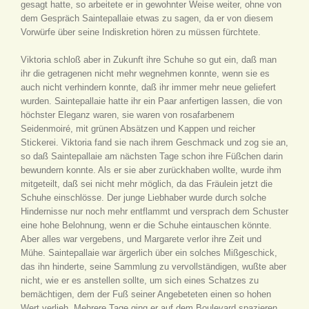
gesagt hatte, so arbeitete er in gewohnter Weise weiter, ohne von
dem Gespräch Saintepallaie etwas zu sagen, da er von diesem
Vorwürfe über seine Indiskretion hören zu müssen fürchtete.
Viktoria schloß aber in Zukunft ihre Schuhe so gut ein, daß man
ihr die getragenen nicht mehr wegnehmen konnte, wenn sie es
auch nicht verhindern konnte, daß ihr immer mehr neue geliefert
wurden. Saintepallaie hatte ihr ein Paar anfertigen lassen, die von
höchster Eleganz waren, sie waren von rosafarbenem
Seidenmoiré, mit grünen Absätzen und Kappen und reicher
Stickerei. Viktoria fand sie nach ihrem Geschmack und zog sie an,
so daß Saintepallaie am nächsten Tage schon ihre Füßchen darin
bewundern konnte. Als er sie aber zurückhaben wollte, wurde ihm
mitgeteilt, daß sei nicht mehr möglich, da das Fräulein jetzt die
Schuhe einschlösse. Der junge Liebhaber wurde durch solche
Hindernisse nur noch mehr entflammt und versprach dem Schuster
eine hohe Belohnung, wenn er die Schuhe eintauschen könnte.
Aber alles war vergebens, und Margarete verlor ihre Zeit und
Mühe. Saintepallaie war ärgerlich über ein solches Mißgeschick,
das ihn hinderte, seine Sammlung zu vervollständigen, wußte aber
nicht, wie er es anstellen sollte, um sich eines Schatzes zu
bemächtigen, dem der Fuß seiner Angebeteten einen so hohen
Wert verlieh. Mehrere Tage ging er auf dem Boulevard spazieren,