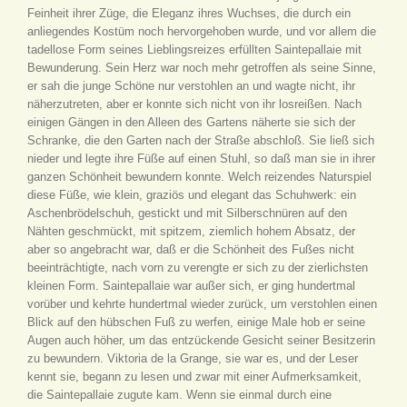
Feinheit ihrer Züge, die Eleganz ihres Wuchses, die durch ein
anliegendes Kostüm noch hervorgehoben wurde, und vor allem die
tadellose Form seines Lieblingsreizes erfüllten Saintepallaie mit
Bewunderung. Sein Herz war noch mehr getroffen als seine Sinne,
er sah die junge Schöne nur verstohlen an und wagte nicht, ihr
näherzutreten, aber er konnte sich nicht von ihr losreißen. Nach
einigen Gängen in den Alleen des Gartens näherte sie sich der
Schranke, die den Garten nach der Straße abschloß. Sie ließ sich
nieder und legte ihre Füße auf einen Stuhl, so daß man sie in ihrer
ganzen Schönheit bewundern konnte. Welch reizendes Naturspiel
diese Füße, wie klein, graziös und elegant das Schuhwerk: ein
Aschenbrödelschuh, gestickt und mit Silberschnüren auf den
Nähten geschmückt, mit spitzem, ziemlich hohem Absatz, der
aber so angebracht war, daß er die Schönheit des Fußes nicht
beeinträchtigte, nach vorn zu verengte er sich zu der zierlichsten
kleinen Form. Saintepallaie war außer sich, er ging hundertmal
vorüber und kehrte hundertmal wieder zurück, um verstohlen einen
Blick auf den hübschen Fuß zu werfen, einige Male hob er seine
Augen auch höher, um das entzückende Gesicht seiner Besitzerin
zu bewundern. Viktoria de la Grange, sie war es, und der Leser
kennt sie, begann zu lesen und zwar mit einer Aufmerksamkeit,
die Saintepallaie zugute kam. Wenn sie einmal durch eine