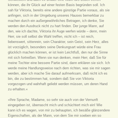
können, die ihr Glück auf einer festen Basis begründen soll. Ich
sah für Viktoria, bereits eine andere günstige Partie voraus, als sie
anfingen, sich in der Umgebung unseres Hauses bemerkbar zu
machen durch ein außergewöhnliches Betragen, ich denke, Sie
werden den Ausdruck nicht zu hart finden. Der junge Mann, auf
den, wie ich dachte, Viktoria ihr Auge werfen würde – denn, mein
Herr, sie soll selbst die Wahl treffen, nicht ich – ist reich,
liebenswert, sittenrein, sein Charakter, sein Geist, sein Herz, alles
ist vorzüglich, besonders seine Denkungsart würde eine Frau
glücklich machen können, er ist kein Leichtfuß, den nur die Sinne
mit sich fortreißen. Wenn sie nun denken, mein Herr, daß Sie für
meine Tochter eine bessere Partie sind, dann erklären sie sich. Ich
werde meine Handlungsweise nach dem richten, was sie mir sagen
werden, aber ich mache Sie darauf aufmerksam, daß nicht ich es
bin, die zu bestimmen hat, sondern daß Sie von Viktoria
vorgezogen und wahrhaft geliebt werden müssen, um deren Hand
zu erhalten.«
»Ihre Sprache, Madame, so sehr sie auch von der Vernunft
eingegeben ist, überrascht mich und schüchtert mich ein! Wie
kann ich es wagen, von mir zu behaupten, ich besäße glänzendere
Eigenschaften, als der Mann, von dem Sie mir soeben ein so