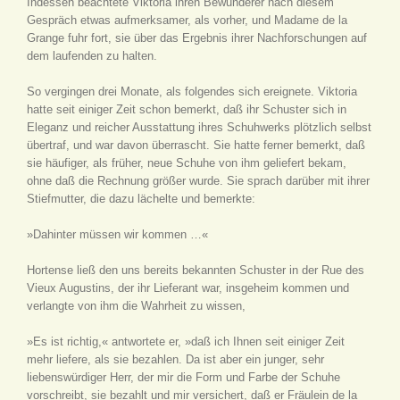
Indessen beachtete Viktoria ihren Bewunderer nach diesem
Gespräch etwas aufmerksamer, als vorher, und Madame de la
Grange fuhr fort, sie über das Ergebnis ihrer Nachforschungen auf
dem laufenden zu halten.
So vergingen drei Monate, als folgendes sich ereignete. Viktoria
hatte seit einiger Zeit schon bemerkt, daß ihr Schuster sich in
Eleganz und reicher Ausstattung ihres Schuhwerks plötzlich selbst
übertraf, und war davon überrascht. Sie hatte ferner bemerkt, daß
sie häufiger, als früher, neue Schuhe von ihm geliefert bekam,
ohne daß die Rechnung größer wurde. Sie sprach darüber mit ihrer
Stiefmutter, die dazu lächelte und bemerkte:
»Dahinter müssen wir kommen …«
Hortense ließ den uns bereits bekannten Schuster in der Rue des
Vieux Augustins, der ihr Lieferant war, insgeheim kommen und
verlangte von ihm die Wahrheit zu wissen,
»Es ist richtig,« antwortete er, »daß ich Ihnen seit einiger Zeit
mehr liefere, als sie bezahlen. Da ist aber ein junger, sehr
liebenswürdiger Herr, der mir die Form und Farbe der Schuhe
vorschreibt, sie bezahlt und mir versichert, daß er Fräulein de la