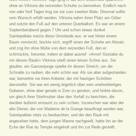
ohne an Viktoria die reizenden Schuhe zu bemerken. Endlich nach
vier oder fünf Tagen trug sie sie zum zweiten Male. Diesmal sollte
sein Wunsch erfüllt werden. Viktoria nahm ihren Platz am Gitter
und setzte den Fuß auf den unteren Querbalken. Es war an einem
Septemberabend gegen 7 Uhr und schon etwas dunkel.
Saintepallaie nutzte diese Umstände aus: er war hinter einem
Baum versteckt, bückte sich, ergriff einen der Schuhe am Absatz
und zog ihn ohne Mühe von dem reizenden Fuß, den er
schmückte, herunter, indem er dabei ausrief: »Amor! Gestatte du
mir diesen Raub!« Viktoria stieß einen leisen Schrei aus. Sie
glaubte, ein Gassenjunge spielte ihr diesen Streich, um die
Schnalle zu rauben, die sehr schön war. Als sie aber aufgestanden
war, bemerkte sie ihren Anbeter, der mit hastigen Schritten
davoneilte. Sie war ein wenig ärgerlich über sein unehrerbietiges
Gebaren, ohne aber gerade in Zorn zu geraten, und hinkte davon,
um gleich ihrer Stiefmutter über den Vorfall zu berichten, die
darüber äußerst erstaunt zu sein schien. Inzwischen war aber der
alte Diener, der von Madame de la Grange beauftragt worden war,
Saintepallaie stets zu beobachten, und der den Raub mit
angesehen hatte, dem jungen Manne nachgeeilt, hatte ihn an der
Ecke der Rue du Temple eingeholt und ihn zur Rede gestellt: