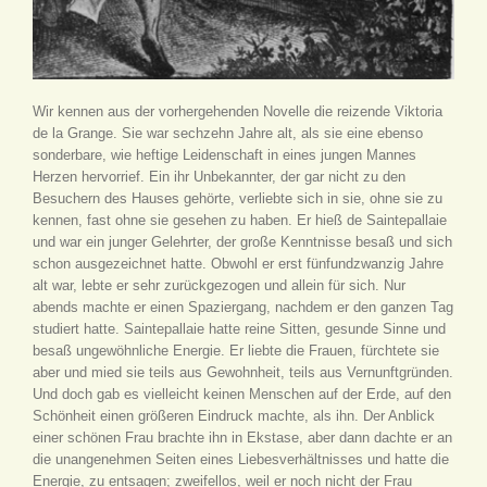
Wir kennen aus der vorhergehenden Novelle die reizende Viktoria
de la Grange. Sie war sechzehn Jahre alt, als sie eine ebenso
sonderbare, wie heftige Leidenschaft in eines jungen Mannes
Herzen hervorrief. Ein ihr Unbekannter, der gar nicht zu den
Besuchern des Hauses gehörte, verliebte sich in sie, ohne sie zu
kennen, fast ohne sie gesehen zu haben. Er hieß de Saintepallaie
und war ein junger Gelehrter, der große Kenntnisse besaß und sich
schon ausgezeichnet hatte. Obwohl er erst fünfundzwanzig Jahre
alt war, lebte er sehr zurückgezogen und allein für sich. Nur
abends machte er einen Spaziergang, nachdem er den ganzen Tag
studiert hatte. Saintepallaie hatte reine Sitten, gesunde Sinne und
besaß ungewöhnliche Energie. Er liebte die Frauen, fürchtete sie
aber und mied sie teils aus Gewohnheit, teils aus Vernunftgründen.
Und doch gab es vielleicht keinen Menschen auf der Erde, auf den
Schönheit einen größeren Eindruck machte, als ihn. Der Anblick
einer schönen Frau brachte ihn in Ekstase, aber dann dachte er an
die unangenehmen Seiten eines Liebesverhältnisses und hatte die
Energie, zu entsagen; zweifellos, weil er noch nicht der Frau