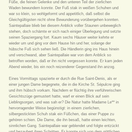
Füße, die feinen Gelenke und den unteren Teil der zierlichen
Waden bewundern konnte. Der Fuß stak in weißen Schuhen und
war so klein, so wohlgeformt und appetitlich, daß selbst die
Gleichgültigsten nicht ohne Bewunderung vorübergehen konnten.
Saintepallaie blieb bei diesem Anblick voller Staunen unbeweglich
stehen, doch schämte er sich nach einiger Überlegung und setzte
seinen Spaziergang fort. Kaum sechs Häuser weiter kehrte er
wieder um und ging vor dem Hause hin und her, solange der
hübsche Fuß sich sehen ließ. Die Händlerin ging ins Haus hinein
und verschwand, aber Saintepallaie war von dem Anblick so
betroffen worden, daß er ihn nicht vergessen konnte. Er kam jeden
Abend wieder, bis ein noch reizenderer Gegenstand ihn anzog.
Eines Vormittags spazierte er durch die Rue Saint-Denis, als er
einer jungen Dame begegnete, die in die Kirche St. Sépulcre ging
und ihm hübsch vorkam. Nachdem er flüchtig ihre verführerischen
Gesichtszüge gemustert hatte, warf er einen Blick auf sein
Lieblingsorgan, und was sah er? Die Natur hatte Madame Le** in
hervorragender Weise begünstigt: in einem zierlichen,
silbergestickten Schuh stak ein Füßchen, das einer Puppe zu
gehören schien. Die Dame, die ihn besaß, hatte einen leichten,
sinnlichen Gang. Saintepallaie war geblendet und folgte entzückt
und bezaubert ihren Schritten. Er konnte sich von dem göttlichen