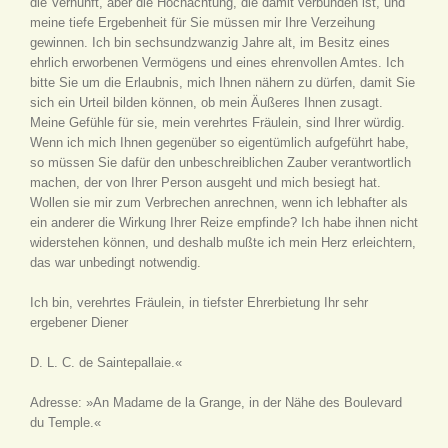
die Vernunft, aber die Hochachtung, die damit verbunden ist, und
meine tiefe Ergebenheit für Sie müssen mir Ihre Verzeihung
gewinnen. Ich bin sechsundzwanzig Jahre alt, im Besitz eines
ehrlich erworbenen Vermögens und eines ehrenvollen Amtes. Ich
bitte Sie um die Erlaubnis, mich Ihnen nähern zu dürfen, damit Sie
sich ein Urteil bilden können, ob mein Äußeres Ihnen zusagt.
Meine Gefühle für sie, mein verehrtes Fräulein, sind Ihrer würdig.
Wenn ich mich Ihnen gegenüber so eigentümlich aufgeführt habe,
so müssen Sie dafür den unbeschreiblichen Zauber verantwortlich
machen, der von Ihrer Person ausgeht und mich besiegt hat.
Wollen sie mir zum Verbrechen anrechnen, wenn ich lebhafter als
ein anderer die Wirkung Ihrer Reize empfinde? Ich habe ihnen nicht
widerstehen können, und deshalb mußte ich mein Herz erleichtern,
das war unbedingt notwendig.
Ich bin, verehrtes Fräulein, in tiefster Ehrerbietung Ihr sehr
ergebener Diener
D. L. C. de Saintepallaie.«
Adresse: »An Madame de la Grange, in der Nähe des Boulevard
du Temple.«