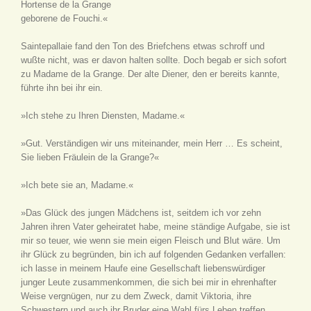
Hortense de la Grange
geborene de Fouchi.«
Saintepallaie fand den Ton des Briefchens etwas schroff und
wußte nicht, was er davon halten sollte. Doch begab er sich sofort
zu Madame de la Grange. Der alte Diener, den er bereits kannte,
führte ihn bei ihr ein.
»Ich stehe zu Ihren Diensten, Madame.«
»Gut. Verständigen wir uns miteinander, mein Herr … Es scheint,
Sie lieben Fräulein de la Grange?«
»Ich bete sie an, Madame.«
»Das Glück des jungen Mädchens ist, seitdem ich vor zehn
Jahren ihren Vater geheiratet habe, meine ständige Aufgabe, sie ist
mir so teuer, wie wenn sie mein eigen Fleisch und Blut wäre. Um
ihr Glück zu begründen, bin ich auf folgenden Gedanken verfallen:
ich lasse in meinem Haufe eine Gesellschaft liebenswürdiger
junger Leute zusammenkommen, die sich bei mir in ehrenhafter
Weise vergnügen, nur zu dem Zweck, damit Viktoria, ihre
Schwestern und auch ihr Bruder eine Wahl fürs Leben treffen