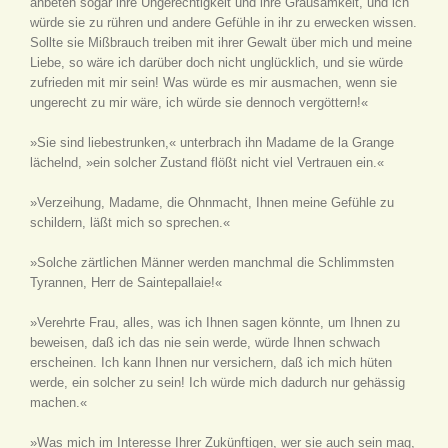
anbeten sogar ihre Ungerechtigkeit und ihre Grausamkeit, und ich
würde sie zu rühren und andere Gefühle in ihr zu erwecken wissen.
Sollte sie Mißbrauch treiben mit ihrer Gewalt über mich und meine
Liebe, so wäre ich darüber doch nicht unglücklich, und sie würde
zufrieden mit mir sein! Was würde es mir ausmachen, wenn sie
ungerecht zu mir wäre, ich würde sie dennoch vergöttern!«
»Sie sind liebestrunken,« unterbrach ihn Madame de la Grange
lächelnd, »ein solcher Zustand flößt nicht viel Vertrauen ein.«
»Verzeihung, Madame, die Ohnmacht, Ihnen meine Gefühle zu
schildern, läßt mich so sprechen.«
»Solche zärtlichen Männer werden manchmal die Schlimmsten
Tyrannen, Herr de Saintepallaie!«
»Verehrte Frau, alles, was ich Ihnen sagen könnte, um Ihnen zu
beweisen, daß ich das nie sein werde, würde Ihnen schwach
erscheinen. Ich kann Ihnen nur versichern, daß ich mich hüten
werde, ein solcher zu sein! Ich würde mich dadurch nur gehässig
machen.«
»Was mich im Interesse Ihrer Zukünftigen, wer sie auch sein mag,