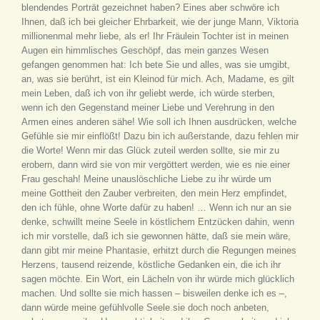
blendendes Porträt gezeichnet haben? Eines aber schwöre ich
Ihnen, daß ich bei gleicher Ehrbarkeit, wie der junge Mann, Viktoria
millionenmal mehr liebe, als er! Ihr Fräulein Tochter ist in meinen
Augen ein himmlisches Geschöpf, das mein ganzes Wesen
gefangen genommen hat: Ich bete Sie und alles, was sie umgibt,
an, was sie berührt, ist ein Kleinod für mich. Ach, Madame, es gilt
mein Leben, daß ich von ihr geliebt werde, ich würde sterben,
wenn ich den Gegenstand meiner Liebe und Verehrung in den
Armen eines anderen sähe! Wie soll ich Ihnen ausdrücken, welche
Gefühle sie mir einflößt! Dazu bin ich außerstande, dazu fehlen mir
die Worte! Wenn mir das Glück zuteil werden sollte, sie mir zu
erobern, dann wird sie von mir vergöttert werden, wie es nie einer
Frau geschah! Meine unauslöschliche Liebe zu ihr würde um
meine Gottheit den Zauber verbreiten, den mein Herz empfindet,
den ich fühle, ohne Worte dafür zu haben! … Wenn ich nur an sie
denke, schwillt meine Seele in köstlichem Entzücken dahin, wenn
ich mir vorstelle, daß ich sie gewonnen hätte, daß sie mein wäre,
dann gibt mir meine Phantasie, erhitzt durch die Regungen meines
Herzens, tausend reizende, köstliche Gedanken ein, die ich ihr
sagen möchte. Ein Wort, ein Lächeln von ihr würde mich glücklich
machen. Und sollte sie mich hassen – bisweilen denke ich es –,
dann würde meine gefühlvolle Seele sie doch noch anbeten,