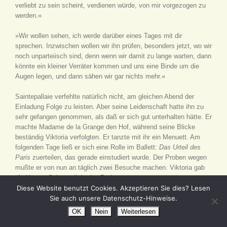
verliebt zu sein scheint, verdienen würde, von mir vorgezogen zu
werden.«
»Wir wollen sehen, ich werde darüber eines Tages mit dir
sprechen. Inzwischen wollen wir ihn prüfen, besonders jetzt, wo wir
noch unparteiisch sind, denn wenn wir damit zu lange warten, dann
könnte ein kleiner Verräter kommen und uns eine Binde um die
Augen legen, und dann sähen wir gar nichts mehr.«
Saintepallaie verfehlte natürlich nicht, am gleichen Abend der
Einladung Folge zu leisten. Aber seine Leidenschaft hatte ihn zu
sehr gefangen genommen, als daß er sich gut unterhalten hätte. Er
machte Madame de la Grange den Hof, während seine Blicke
beständig Viktoria verfolgten. Er tanzte mit ihr ein Menuett. Am
folgenden Tage ließ er sich eine Rolle im Ballett:
Das Urteil des
Paris
zuerteilen, das gerade einstudiert wurde. Der Proben wegen
mußte er von nun an täglich zwei Besuche machen. Viktoria gab
die Venus, Saintepallaie den Paris.
Diese Website benutzt Cookies. Akzeptieren Sie dies? Lesen
Der alte Grundsatz: liebe, wenn du wieder geliebt werden willst,
Sie auch unsere Datenschutz-Hinweise.
sollte auch in diesem Falle bald zur Wahrheit werden. Saintepallaie
OK
Nein
Weiterlesen
liebte mit inniger Begeisterung, und bald fühlte Viktoria, daß ihr