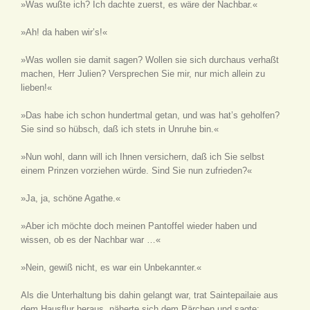
»Was wußte ich? Ich dachte zuerst, es wäre der Nachbar.«
»Ah! da haben wir’s!«
»Was wollen sie damit sagen? Wollen sie sich durchaus verhaßt
machen, Herr Julien? Versprechen Sie mir, nur mich allein zu
lieben!«
»Das habe ich schon hundertmal getan, und was hat’s geholfen?
Sie sind so hübsch, daß ich stets in Unruhe bin.«
»Nun wohl, dann will ich Ihnen versichern, daß ich Sie selbst
einem Prinzen vorziehen würde. Sind Sie nun zufrieden?«
»Ja, ja, schöne Agathe.«
»Aber ich möchte doch meinen Pantoffel wieder haben und
wissen, ob es der Nachbar war …«
»Nein, gewiß nicht, es war ein Unbekannter.«
Als die Unterhaltung bis dahin gelangt war, trat Saintepailaie aus
dem Hausflur heraus, näherte sich dem Pärchen und sagte: