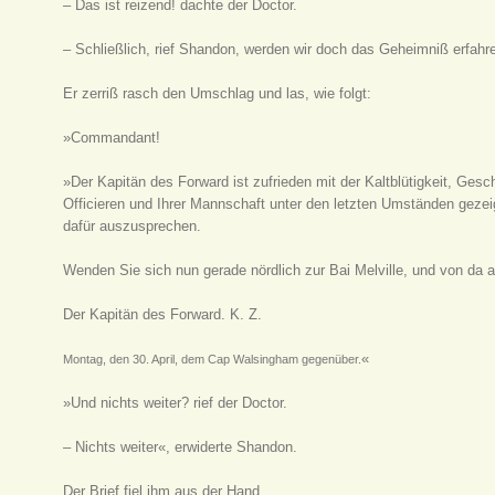
– Das ist reizend! dachte der Doctor.
– Schließlich, rief Shandon, werden wir doch das Geheimniß erfah
Er zerriß rasch den Umschlag und las, wie folgt:
»Commandant!
»Der Kapitän des Forward ist zufrieden mit der Kaltblütigkeit, Ges
Officieren und Ihrer Mannschaft unter den letzten Umständen gezei
dafür auszusprechen.
Wenden Sie sich nun gerade nördlich zur Bai Melville, und von da 
Der Kapitän des Forward. K. Z.
«
Montag, den 30. April, dem Cap Walsingham gegenüber.
»Und nichts weiter? rief der Doctor.
– Nichts weiter«, erwiderte Shandon.
Der Brief fiel ihm aus der Hand.