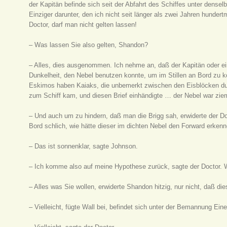
der Kapitän befinde sich seit der Abfahrt des Schiffes unter denselb
Einziger darunter, den ich nicht seit länger als zwei Jahren hunder
Doctor, darf man nicht gelten lassen!
– Was lassen Sie also gelten, Shandon?
– Alles, dies ausgenommen. Ich nehme an, daß der Kapitän oder ein 
Dunkelheit, den Nebel benutzen konnte, um im Stillen an Bord zu k
Eskimos haben Kaiaks, die unbemerkt zwischen den Eisblöcken d
zum Schiff kam, und diesen Brief einhändigte … der Nebel war zie
– Und auch um zu hindern, daß man die Brigg sah, erwiderte der Do
Bord schlich, wie hätte dieser im dichten Nebel den Forward erken
– Das ist sonnenklar, sagte Johnson.
– Ich komme also auf meine Hypothese zurück, sagte der Doctor.
– Alles was Sie wollen, erwiderte Shandon hitzig, nur nicht, daß d
– Vielleicht, fügte Wall bei, befindet sich unter der Bemannung Eine