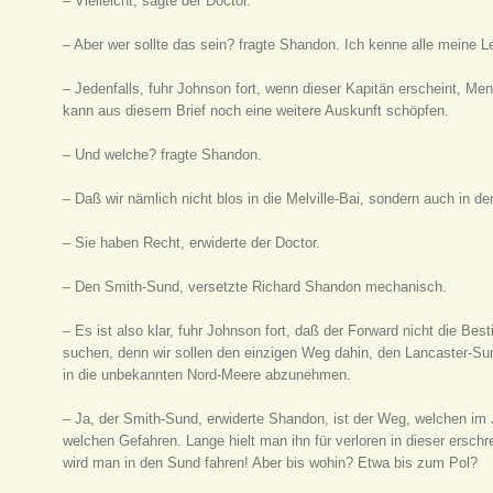
– Vielleicht, sagte der Doctor.
– Aber wer sollte das sein? fragte Shandon. Ich kenne alle meine Le
– Jedenfalls, fuhr Johnson fort, wenn dieser Kapitän erscheint, M
kann aus diesem Brief noch eine weitere Auskunft schöpfen.
– Und welche? fragte Shandon.
– Daß wir nämlich nicht blos in die Melville-Bai, sondern auch in d
– Sie haben Recht, erwiderte der Doctor.
– Den Smith-Sund, versetzte Richard Shandon mechanisch.
– Es ist also klar, fuhr Johnson fort, daß der Forward nicht die B
suchen, denn wir sollen den einzigen Weg dahin, den Lancaster-Sun
in die unbekannten Nord-Meere abzunehmen.
– Ja, der Smith-Sund, erwiderte Shandon, ist der Weg, welchen im
welchen Gefahren. Lange hielt man ihn für verloren in dieser erschr
wird man in den Sund fahren! Aber bis wohin? Etwa bis zum Pol?