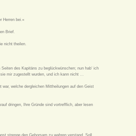
r Herren bei.«
en Brief.
e nicht theilen.
on Seiten des Kapitäns zu beglückwünschen; nun hab‘ ich
 sie mir zugestellt wurden, und ich kann nicht …
 war, welche dergleichen Mittheilungen auf den Geist
uf dringen, Ihre Gründe sind vortrefflich, aber lesen
sonst strenge den Gehorsam zu wahren verstand. Soll