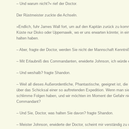
– Und warum nicht?« rief der Doctor.
Der Rüstmeister zuckte die Achseln.
»Endlich, fuhr James Wall fort, um auf den Kapitän zurück zu komm
Küste nur Disko oder Uppernawik, wo er uns erwarten könnte; in ei
halten haben.
– Aber, fragte der Doctor, werden Sie nicht der Mannschaft Kenntn
– Mit Erlaubniß des Commandanten, erwiderte Johnson, ich würde e
– Und weshalb? fragte Shandon.
– Weil all dieses Außerordentliche, Phantastische, geeignet ist, di
über das Schicksal einer so auftretenden Expedition. Wenn man si
schlimme Folgen haben, und wir möchten im Moment der Gefahr nic
Commandant?
– Und Sie, Doctor, was halten Sie davon? fragte Shandon.
– Meister Johnson, erwiderte der Doctor, scheint mir verständig zu u