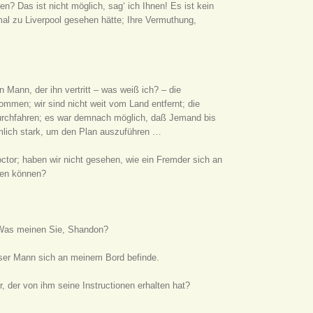
en? Das ist nicht möglich, sag‘ ich Ihnen! Es ist kein
tmal zu Liverpool gesehen hätte; Ihre Vermuthung,
Mann, der ihn vertritt – was weiß ich? – die
ommen; wir sind nicht weit vom Land entfernt; die
urchfahren; es war demnach möglich, daß Jemand bis
mlich stark, um den Plan auszuführen …
ctor; haben wir nicht gesehen, wie ein Fremder sich an
nen können?
 Was meinen Sie, Shandon?
ieser Mann sich an meinem Bord befinde.
r, der von ihm seine Instructionen erhalten hat?