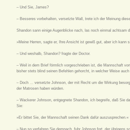
– Und Sie, James?
– Besseres vorbehalten, versetzte Wall, trete ich der Meinung diese
Shandon sann einige Augenblicke nach, las noch einmal achtsam d
»Meine Herren, sagte er, Ihre Ansicht ist gewiß gut, aber ich kann si
– Und weshalb, Shandon? fragte der Doctor.
– Weil in dem Brief förmlich vorgeschrieben ist, die Mannschaft v
bisher stets blind seinen Befehlen gehorcht, in welcher Weise auch
– Doch … versetzte Johnson, der mit Recht um die Wirkung besorgt
der Matrosen haben würden.
– Wackerer Johnson, entgegnete Shandon, ich begreife, daß Sie dara
Sie:
»Er bittet Sie, der Mannschaft seinen Dank dafür auszusprechen.«
– Nun so verfahren Sie demnach, fuhr Johnson fort, der übrigens 