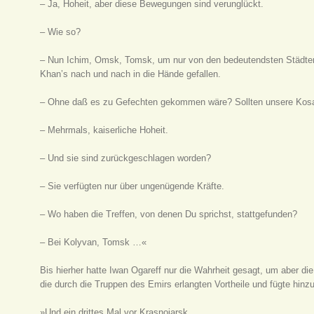
– Ja, Hoheit, aber diese Bewegungen sind verunglückt.
– Wie so?
– Nun Ichim, Omsk, Tomsk, um nur von den bedeutendsten Städten 
Khan’s nach und nach in die Hände gefallen.
– Ohne daß es zu Gefechten gekommen wäre? Sollten unsere Kosake
– Mehrmals, kaiserliche Hoheit.
– Und sie sind zurückgeschlagen worden?
– Sie verfügten nur über ungenügende Kräfte.
– Wo haben die Treffen, von denen Du sprichst, stattgefunden?
– Bei Kolyvan, Tomsk …«
Bis hierher hatte Iwan Ogareff nur die Wahrheit gesagt, um aber die
die durch die Truppen des Emirs erlangten Vortheile und fügte hinzu
»Und ein drittes Mal vor Krasnojarsk.