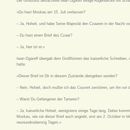
Der Großfürst betrachtete Iwan Ogareff einige Augenblicke mit sch
»Du hast Moskau am 15. Juli verlassen?
– Ja, Hoheit, und habe Seine Majestät den Czaaren in der Nacht v
– Du hast einen Brief des Czaar?
– Ja, hier ist er.«
Iwan Ogareff übergab dem Großfürsten das kaiserliche Schreiben,
hatte.
»Dieser Brief ist Dir in diesem Zustande übergeben worden?
– Nein, Hoheit, doch mußte ich das Couvert zerstören, um ihn vor
– Warst Du Gefangener der Tartaren?
– Ja, kaiserliche Hoheit, wenigstens einige Tage lang. Daher kommt
Moskau, wie sie dieser Brief auch angiebt, erst am 2. October in Irk
neunundsiebenzig Tagen.«