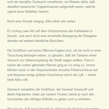
sich ein dumpfes Geräusch vernehmen, ein Beweis dafür, daß
daselbst tartarische Truppenmassen aufgestellt waren, welche
irgend eines Befehles harrten.
Noch eine Stunde verging. Alles blieb wie vorher.
Es schlug zwei Uhr auf dem Glockenturme der Kathedrale in
Irkutsk, und auch nicht eine ernsthafte Bewegung der Belagerer
deutete auf weitere feindliche Absichten.
Der Großfürst und seine Officiere fragten sich, ob sie nicht in einer
Täuschung befangen wären, zu glauben, daß die Tartaren einen
Versuch zur Ueberrumpelung der Stadt wagen wollten. Fast in
keiner der vorher gehenden Nächte ging es so ruhig zu. Immer
blitzten sonst in der Vorpostenkette einzelne Flintenschüsse auf
und brausten einige gröbere Geschosse durch die Luft, – heute
blieb Alles still.
Dennoch verweilten der Großfürst, der General Voranzoff und
deren Adjutanten Jeder auf seinem Posten, bereit je nach den
Umständen die nöthigen Befehle zu geben und zu ertheilen.
Wir wissen, daß Iwan Ogareff ein Zimmer des Palastes bewohnte.