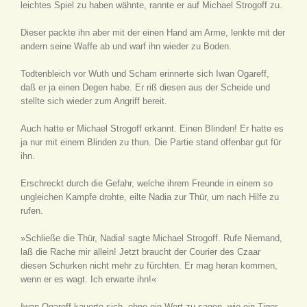
leichtes Spiel zu haben wähnte, rannte er auf Michael Strogoff zu.
Dieser packte ihn aber mit der einen Hand am Arme, lenkte mit der
andern seine Waffe ab und warf ihn wieder zu Boden.
Todtenbleich vor Wuth und Scham erinnerte sich Iwan Ogareff,
daß er ja einen Degen habe. Er riß diesen aus der Scheide und
stellte sich wieder zum Angriff bereit.
Auch hatte er Michael Strogoff erkannt. Einen Blinden! Er hatte es
ja nur mit einem Blinden zu thun. Die Partie stand offenbar gut für
ihn.
Erschreckt durch die Gefahr, welche ihrem Freunde in einem so
ungleichen Kampfe drohte, eilte Nadia zur Thür, um nach Hilfe zu
rufen.
»Schließe die Thür, Nadia! sagte Michael Strogoff. Rufe Niemand,
laß die Rache mir allein! Jetzt braucht der Courier des Czaar
diesen Schurken nicht mehr zu fürchten. Er mag heran kommen,
wenn er es wagt. Ich erwarte ihn!«
Iwan Ogareff kauerte sich, ohne ein Wort zu sagen, wie ein Tiger