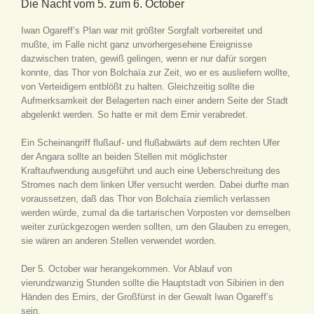
Die Nacht vom 5. zum 6. October
Iwan Ogareff’s Plan war mit größter Sorgfalt vorbereitet und
mußte, im Falle nicht ganz unvorhergesehene Ereignisse
dazwischen traten, gewiß gelingen, wenn er nur dafür sorgen
konnte, das Thor von Bolchaïa zur Zeit, wo er es ausliefern wollte,
von Verteidigern entblößt zu halten. Gleichzeitig sollte die
Aufmerksamkeit der Belagerten nach einer andern Seite der Stadt
abgelenkt werden. So hatte er mit dem Emir verabredet.
Ein Scheinangriff flußauf- und flußabwärts auf dem rechten Ufer
der Angara sollte an beiden Stellen mit möglichster
Kraftaufwendung ausgeführt und auch eine Ueberschreitung des
Stromes nach dem linken Ufer versucht werden. Dabei durfte man
voraussetzen, daß das Thor von Bolchaïa ziemlich verlassen
werden würde, zumal da die tartarischen Vorposten vor demselben
weiter zurückgezogen werden sollten, um den Glauben zu erregen,
sie wären an anderen Stellen verwendet worden.
Der 5. October war herangekommen. Vor Ablauf von
vierundzwanzig Stunden sollte die Hauptstadt von Sibirien in den
Händen des Emirs, der Großfürst in der Gewalt Iwan Ogareff’s
sein.