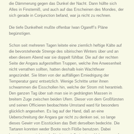
die Dämmerung gegen das Dunkel der Nacht. Dann hüllte sich
Alles in Finsterniß, und auch auf das Erscheinen des Mondes, der
sich gerade in Conjunction befand, war ja nicht zu rechnen.
Die tiefe Dunkelheit mußte offenbar Iwan Ogareff’s Pläne
begünstigen.
Schon seit mehreren Tagen leitete eine ziemlich heftige Kälte auf
die bevorstehende Strenge des sibirischen Winters über und an
eben diesem Abend war sie doppelt fühlbar. Die auf der rechten
Seite der Angara aufgestellten Truppen, welche ihre Anwesenheit
nicht verrathen sollten, hatten deshalb kein Wachtfeuer
angezündet. Sie litten von der auffälligen Erniedrigung der
Temperatur ganz entsetzlich. Wenige Schritte unter ihnen
schwammen die Eisschollen hin, welche der Strom mit herantrieb.
Den ganzen Tag über sah man sie in gedrängten Massen in
breitem Zuge zwischen beiden Ufern. Dieser von dem Großfürsten
und seinen Officieren beobachtete Umstand ward für besonders
glücklich angesehen. Es lag auf der Hand, daß an eine
Ueberschreitung der Angara gar nicht zu denken sei, so lange
dieses Gewirr von Eisstücken das Bett derselben bedeckte. Die
Tartaren konnten weder Boote noch Flöße benutzen. Dabei