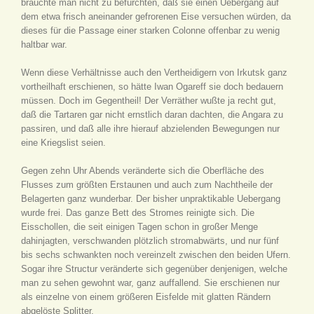
brauchte man nicht zu befürchten, daß sie einen Uebergang auf
dem etwa frisch aneinander gefrorenen Eise versuchen würden, da
dieses für die Passage einer starken Colonne offenbar zu wenig
haltbar war.
Wenn diese Verhältnisse auch den Vertheidigern von Irkutsk ganz
vortheilhaft erschienen, so hätte Iwan Ogareff sie doch bedauern
müssen. Doch im Gegentheil! Der Verräther wußte ja recht gut,
daß die Tartaren gar nicht ernstlich daran dachten, die Angara zu
passiren, und daß alle ihre hierauf abzielenden Bewegungen nur
eine Kriegslist seien.
Gegen zehn Uhr Abends veränderte sich die Oberfläche des
Flusses zum größten Erstaunen und auch zum Nachtheile der
Belagerten ganz wunderbar. Der bisher unpraktikable Uebergang
wurde frei. Das ganze Bett des Stromes reinigte sich. Die
Eisschollen, die seit einigen Tagen schon in großer Menge
dahinjagten, verschwanden plötzlich stromabwärts, und nur fünf
bis sechs schwankten noch vereinzelt zwischen den beiden Ufern.
Sogar ihre Structur veränderte sich gegenüber denjenigen, welche
man zu sehen gewohnt war, ganz auffallend. Sie erschienen nur
als einzelne von einem größeren Eisfelde mit glatten Rändern
abgelöste Splitter.