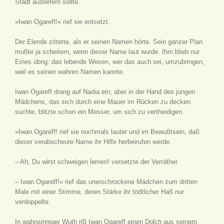
Stadt ausliefern sollte.
»Iwan Ogareff!« rief sie entsetzt.
Der Elende zitterte, als er seinen Namen hörte. Sein ganzer Plan
mußte ja scheitern, wenn dieser Name laut wurde. Ihm blieb nur
Eines übrig: das lebende Wesen, wer das auch sei, umzubringen,
weil es seinen wahren Namen kannte.
Iwan Ogareff drang auf Nadia ein; aber in der Hand des jungen
Mädchens, das sich durch eine Mauer im Rücken zu decken
suchte, blitzte schon ein Messer, um sich zu vertheidigen.
»Iwan Ogareff! rief sie nochmals lauter und im Bewußtsein, daß
dieser verabscheute Name ihr Hilfe herbeirufen werde.
– Ah, Du wirst schweigen lernen! versetzte der Verräther.
– Iwan Ogareff!« rief das unerschrockene Mädchen zum dritten
Male mit einer Stimme, deren Stärke ihr tödtlicher Haß nur
verdoppelte.
In wahnsinniger Wuth riß Iwan Ogareff einen Dolch aus seinem