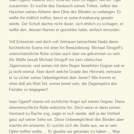
zusammen. Er suchte das Geräusch seines Trittes, selbst das
Hauchen seines Athems dem Ohre des Blinden zu verbergen. Er
wollte ihn tödtlich treffen, bevor er seine Annäherung gewahr
würde. Der Schuft dachte nicht daran, sich ehrlich zu schlagen, er
wollte den, dessen Namen er gestohlen hatte, einfach ermorden.
Voll Entsetzen und doch voll Vertrauen betrachtete Nadia diese
fürchterliche Scene mit einer Art Bewunderung. Michael Strogoff’s
unerschütterliche Ruhe schien auch über sie gekommen zu sein.
Als Waffe besaß Michael Strogoff nur sein sibirisches
Jägermesser, und seinen mit dem Degen bewehrten Gegner sah er
ja nicht einmal. Aber durch welche Gnade des Himmels vertraute
er so sicher seiner Ueberlegenheit über Jenen? Wie konnte er,
ohne daß ein Wort fiel, immer bereit sein, der Degenspitze des
Feindes zu begegnen?
Iwan Ogareff starrte mit sichtlicher Angst auf seinen Gegner. Diese
übermenschliche Ruhe erdrückte ihn. Doch wenn er dann seinen
Verstand zu Rache zog, sagte er sich wieder, daß ja der Vortheil
ganz auf seiner Seite sei. Diese Unbeweglichkeit des Blinden aber
machte ihn erstarren. Er suchte sich die Stelle aus, wo er sein
Opfer treffen wollte … Er glaubte sie gefunden zu haben … Was