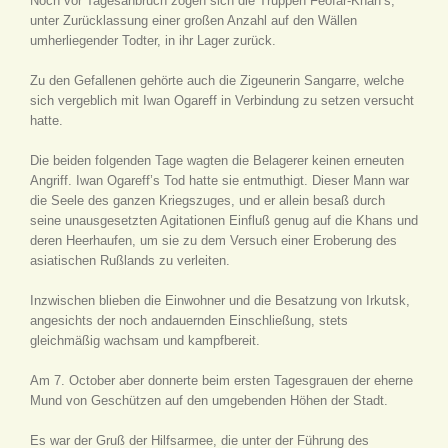
Noch vor Tagesanbruch zogen sich die Truppen Feofar-Khan’s,
unter Zurücklassung einer großen Anzahl auf den Wällen
umherliegender Todter, in ihr Lager zurück.
Zu den Gefallenen gehörte auch die Zigeunerin Sangarre, welche
sich vergeblich mit Iwan Ogareff in Verbindung zu setzen versucht
hatte.
Die beiden folgenden Tage wagten die Belagerer keinen erneuten
Angriff. Iwan Ogareff’s Tod hatte sie entmuthigt. Dieser Mann war
die Seele des ganzen Kriegszuges, und er allein besaß durch
seine unausgesetzten Agitationen Einfluß genug auf die Khans und
deren Heerhaufen, um sie zu dem Versuch einer Eroberung des
asiatischen Rußlands zu verleiten.
Inzwischen blieben die Einwohner und die Besatzung von Irkutsk,
angesichts der noch andauernden Einschließung, stets
gleichmäßig wachsam und kampfbereit.
Am 7. October aber donnerte beim ersten Tagesgrauen der eherne
Mund von Geschützen auf den umgebenden Höhen der Stadt.
Es war der Gruß der Hilfsarmee, die unter der Führung des