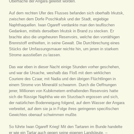
Oberfläche der Angara geleitet worden.
Auf dem rechten Ufer des Flusses befanden sich oberhalb Irkutsk,
zwischen dem Dorfe Poschkafsk und der Stadt, ergiebige
Naphthaquellen. Iwan Ogareff verdankte man den teuflischen
Gedanken, mittels derselben Irkutsk in Brand zu stecken. Er
brachte also die ungeheuren Reservoirs, welche den vorräthigen
Brennstoff enthielten, in seine Gewalt. Die Durchbrechung eines
Stücks der Umfassungsmauer reichte hin, um jenen in starkem
Strome ausstießen zu lassen.
Das war eben in dieser Nacht einige Stunden vorher geschehen,
und war die Ursache, weshalb das Floß mit dem wirklichen
Couriere des Czaar, mit Nadia und den übrigen Flüchtlingen in
einem Strome von Mineralöl schwamm. Durch die Oeffnungen
jener, Millionen von Kubikmetern enthaltenden Reservoirs hatte
sich die flüssige Naphtha wie ein Sturzbach ergossen und sich,
der natürlichen Bodenneigung folgend, auf dem Wasser der Angara
verbreitet, auf dem sie ja in Folge ihres geringeren specifischen
Gewichtes obenauf schwimmen mußte.
So führte Iwan Ogareff Krieg! Mit den Tartaren im Bunde handelte
er wie ein Tartar auch gegen seine eigenen Landsleute. –