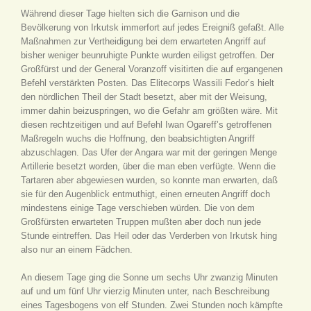
Während dieser Tage hielten sich die Garnison und die
Bevölkerung von Irkutsk immerfort auf jedes Ereigniß gefaßt. Alle
Maßnahmen zur Vertheidigung bei dem erwarteten Angriff auf
bisher weniger beunruhigte Punkte wurden eiligst getroffen. Der
Großfürst und der General Voranzoff visitirten die auf ergangenen
Befehl verstärkten Posten. Das Elitecorps Wassili Fedor’s hielt
den nördlichen Theil der Stadt besetzt, aber mit der Weisung,
immer dahin beizuspringen, wo die Gefahr am größten wäre. Mit
diesen rechtzeitigen und auf Befehl Iwan Ogareff’s getroffenen
Maßregeln wuchs die Hoffnung, den beabsichtigten Angriff
abzuschlagen. Das Ufer der Angara war mit der geringen Menge
Artillerie besetzt worden, über die man eben verfügte. Wenn die
Tartaren aber abgewiesen wurden, so konnte man erwarten, daß
sie für den Augenblick entmuthigt, einen erneuten Angriff doch
mindestens einige Tage verschieben würden. Die von dem
Großfürsten erwarteten Truppen mußten aber doch nun jede
Stunde eintreffen. Das Heil oder das Verderben von Irkutsk hing
also nur an einem Fädchen.
An diesem Tage ging die Sonne um sechs Uhr zwanzig Minuten
auf und um fünf Uhr vierzig Minuten unter, nach Beschreibung
eines Tagesbogens von elf Stunden. Zwei Stunden noch kämpfte