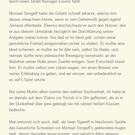
durch einen Strahl flüssigen Eisens führt.
Michael Strogoff hatte die Gefahr schnell erkannt, welche ihm
daraus erwachsen könne, wenn er sein Geheimniß gegen irgend
Jemand offenbarte. Ebenso durchschaute er auch den Nutzen, den
er aus diesem Umstände bezüglich der Durchführung seiner
Aufgabe ziehen könne. Nur daß er für blind galt, schien seine
persönliche Freiheit einigermaßen sicher zu stellen. Er mußte also
blind scheinen, er mußte es für Alle sein, selbst für Nadia, und,
niemals durfte eine unbewachte Bewegung seinerseits an der
Wahrheit seiner Rolle einen Zweifel erregen. Sein Entschluß stand
fest. Er mußte selbst sein Leben wagen, um einen Beweis von
seiner Erblindung zu geben, und wir wissen, wie unbedenklich er
es auf’s Spiel setzte.
Nur seine Mutter allein kannte den wahren Sachverhalt, ihr hatte er
es damals auf dem Platze vor Tomsk in’s Ohr geflüstert, als er in
der Dunkelheit über jene gebeugt sie mit seinen heißen Küssen
bedeckte.
Man entsinnt sich auch, daß, als Iwan Ogareff in herzlosem Spotte
das kaiserliche Schreiben vor Michael Strogoff’s geblendete Augen
hielt, dieser dasselbe lesen konnte, und natürlich Alles gelesen