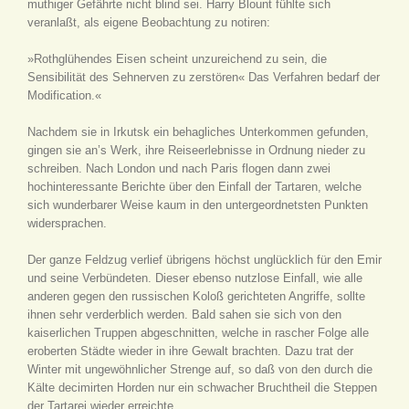
muthiger Gefährte nicht blind sei. Harry Blount fühlte sich
veranlaßt, als eigene Beobachtung zu notiren:
»Rothglühendes Eisen scheint unzureichend zu sein, die
Sensibilität des Sehnerven zu zerstören« Das Verfahren bedarf der
Modification.«
Nachdem sie in Irkutsk ein behagliches Unterkommen gefunden,
gingen sie an’s Werk, ihre Reiseerlebnisse in Ordnung nieder zu
schreiben. Nach London und nach Paris flogen dann zwei
hochinteressante Berichte über den Einfall der Tartaren, welche
sich wunderbarer Weise kaum in den untergeordnetsten Punkten
widersprachen.
Der ganze Feldzug verlief übrigens höchst unglücklich für den Emir
und seine Verbündeten. Dieser ebenso nutzlose Einfall, wie alle
anderen gegen den russischen Koloß gerichteten Angriffe, sollte
ihnen sehr verderblich werden. Bald sahen sie sich von den
kaiserlichen Truppen abgeschnitten, welche in rascher Folge alle
eroberten Städte wieder in ihre Gewalt brachten. Dazu trat der
Winter mit ungewöhnlicher Strenge auf, so daß von den durch die
Kälte decimirten Horden nur ein schwacher Bruchtheil die Steppen
der Tartarei wieder erreichte.