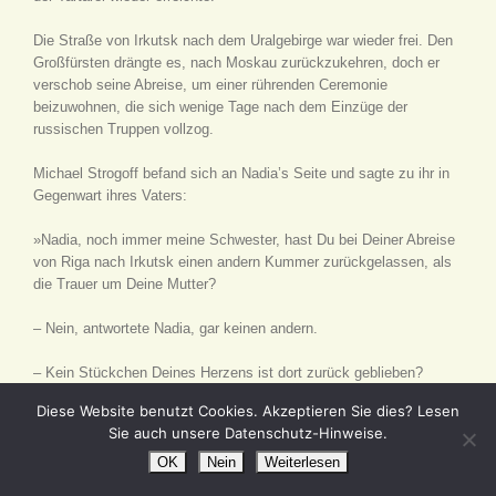
Die Straße von Irkutsk nach dem Uralgebirge war wieder frei. Den
Großfürsten drängte es, nach Moskau zurückzukehren, doch er
verschob seine Abreise, um einer rührenden Ceremonie
beizuwohnen, die sich wenige Tage nach dem Einzüge der
russischen Truppen vollzog.
Michael Strogoff befand sich an Nadia’s Seite und sagte zu ihr in
Gegenwart ihres Vaters:
»Nadia, noch immer meine Schwester, hast Du bei Deiner Abreise
von Riga nach Irkutsk einen andern Kummer zurückgelassen, als
die Trauer um Deine Mutter?
– Nein, antwortete Nadia, gar keinen andern.
– Kein Stückchen Deines Herzens ist dort zurück geblieben?
Diese Website benutzt Cookies. Akzeptieren Sie dies? Lesen
– Keines, Bruder.
Sie auch unsere Datenschutz-Hinweise.
– Dann, Nadia, glaube ich nicht anders, als daß es Gottes Absicht
OK
Nein
Weiterlesen
war, uns nicht nur zur vereinten Ueberwindung so schwerer