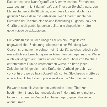
Das war es, was Iwan Ogareff vor Allem wünschte. Er rechnete
zwar bestimmt nicht darauf, daß das Thor von Bolchaïa ganz von
Mannschaften entblößt würde, aber diese konnten doch nur in
geringer Stärke daselbst verbleiben. Iwan Ogareff suchte der
Diversion der Tartaren eine solche Bedeutung zu geben, daß der
Großfürst sich genöthigt sehen sollte, alle disponiblen Kräfte
gegen dieselbe aufzubieten.
Die Verhältnisse wurden übrigens durch ein Ereigniß von
ungewöhnlicher Bedeutung, wiederum einer Erfindung Iwan
Ogareff’s, ungemein erschwert, ein Ereigniß, welches jedoch sehr
wesentlich zur Erreichung seiner Absichten beitragen mußte. Wenn
auch kein Angriff auf Irkutsk an den von dem Thore von Bolchaïa
entferntestem Punkte unternommen wurde, so hätte jener
Zwischenfall hingereicht, alle Kräfte der Vertheidiger dahin zu
concentriren, wo es Iwan Ogareff wünschte. Gleichzeitig mußte es
eine entsetzliche Katastrophe über die arme Stadt herbeiführen.
Es waren also alle Aussichten vorhanden, jenes Thor zur
bestimmten Stunde fast unbedeckt zu finden, mährend mehrere
tausend Tartaren in Verstecken bereit lagen, gegen dasselbe
anzustürmen.