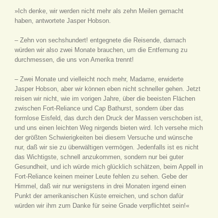
»Ich denke, wir werden nicht mehr als zehn Meilen gemacht
haben, antwortete Jasper Hobson.
– Zehn von sechshundert! entgegnete die Reisende, darnach
würden wir also zwei Monate brauchen, um die Entfernung zu
durchmessen, die uns von Amerika trennt!
– Zwei Monate und vielleicht noch mehr, Madame, erwiderte
Jasper Hobson, aber wir können eben nicht schneller gehen. Jetzt
reisen wir nicht, wie im vorigen Jahre, über die beeisten Flächen
zwischen Fort-Reliance und Cap Bathurst, sondern über das
formlose Eisfeld, das durch den Druck der Massen verschoben ist,
und uns einen leichten Weg nirgends bieten wird. Ich versehe mich
der größten Schwierigkeiten bei diesem Versuche und wünsche
nur, daß wir sie zu überwältigen vermögen. Jedenfalls ist es nicht
das Wichtigste, schnell anzukommen, sondern nur bei guter
Gesundheit, und ich würde mich glücklich schätzen, beim Appell in
Fort-Reliance keinen meiner Leute fehlen zu sehen. Gebe der
Himmel, daß wir nur wenigstens in drei Monaten irgend einen
Punkt der amerikanischen Küste erreichen, und schon dafür
würden wir ihm zum Danke für seine Gnade verpflichtet sein!«