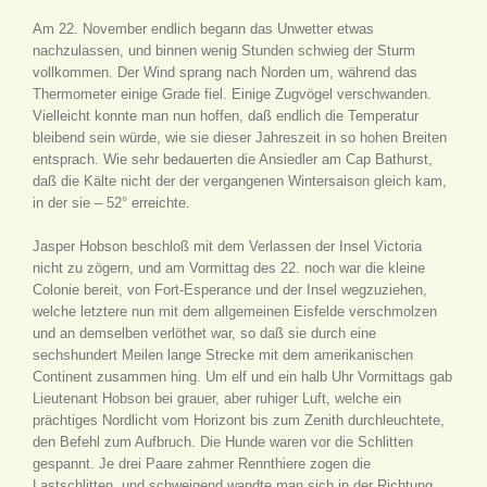
Am 22. November endlich begann das Unwetter etwas
nachzulassen, und binnen wenig Stunden schwieg der Sturm
vollkommen. Der Wind sprang nach Norden um, während das
Thermometer einige Grade fiel. Einige Zugvögel verschwanden.
Vielleicht konnte man nun hoffen, daß endlich die Temperatur
bleibend sein würde, wie sie dieser Jahreszeit in so hohen Breiten
entsprach. Wie sehr bedauerten die Ansiedler am Cap Bathurst,
daß die Kälte nicht der der vergangenen Wintersaison gleich kam,
in der sie – 52° erreichte.
Jasper Hobson beschloß mit dem Verlassen der Insel Victoria
nicht zu zögern, und am Vormittag des 22. noch war die kleine
Colonie bereit, von Fort-Esperance und der Insel wegzuziehen,
welche letztere nun mit dem allgemeinen Eisfelde verschmolzen
und an demselben verlöthet war, so daß sie durch eine
sechshundert Meilen lange Strecke mit dem amerikanischen
Continent zusammen hing. Um elf und ein halb Uhr Vormittags gab
Lieutenant Hobson bei grauer, aber ruhiger Luft, welche ein
prächtiges Nordlicht vom Horizont bis zum Zenith durchleuchtete,
den Befehl zum Aufbruch. Die Hunde waren vor die Schlitten
gespannt. Je drei Paare zahmer Rennthiere zogen die
Lastschlitten, und schweigend wandte man sich in der Richtung