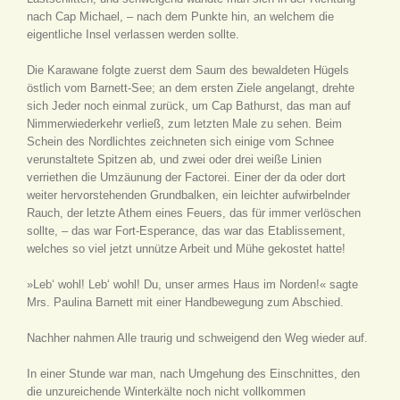
nach Cap Michael, – nach dem Punkte hin, an welchem die
eigentliche Insel verlassen werden sollte.
Die Karawane folgte zuerst dem Saum des bewaldeten Hügels
östlich vom Barnett-See; an dem ersten Ziele angelangt, drehte
sich Jeder noch einmal zurück, um Cap Bathurst, das man auf
Nimmerwiederkehr verließ, zum letzten Male zu sehen. Beim
Schein des Nordlichtes zeichneten sich einige vom Schnee
verunstaltete Spitzen ab, und zwei oder drei weiße Linien
verriethen die Umzäunung der Factorei. Einer der da oder dort
weiter hervorstehenden Grundbalken, ein leichter aufwirbelnder
Rauch, der letzte Athem eines Feuers, das für immer verlöschen
sollte, – das war Fort-Esperance, das war das Etablissement,
welches so viel jetzt unnütze Arbeit und Mühe gekostet hatte!
»Leb‘ wohl! Leb‘ wohl! Du, unser armes Haus im Norden!« sagte
Mrs. Paulina Barnett mit einer Handbewegung zum Abschied.
Nachher nahmen Alle traurig und schweigend den Weg wieder auf.
In einer Stunde war man, nach Umgehung des Einschnittes, den
die unzureichende Winterkälte noch nicht vollkommen