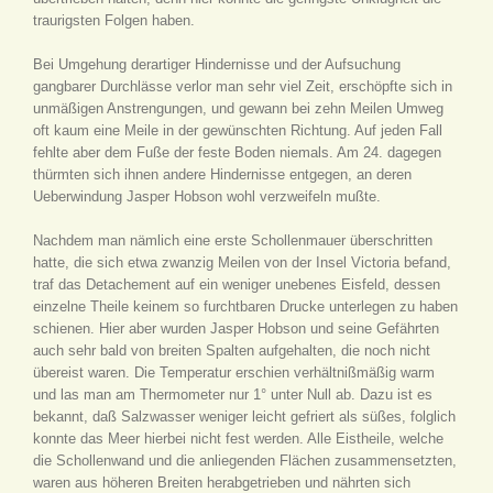
traurigsten Folgen haben.
Bei Umgehung derartiger Hindernisse und der Aufsuchung
gangbarer Durchlässe verlor man sehr viel Zeit, erschöpfte sich in
unmäßigen Anstrengungen, und gewann bei zehn Meilen Umweg
oft kaum eine Meile in der gewünschten Richtung. Auf jeden Fall
fehlte aber dem Fuße der feste Boden niemals. Am 24. dagegen
thürmten sich ihnen andere Hindernisse entgegen, an deren
Ueberwindung Jasper Hobson wohl verzweifeln mußte.
Nachdem man nämlich eine erste Schollenmauer überschritten
hatte, die sich etwa zwanzig Meilen von der Insel Victoria befand,
traf das Detachement auf ein weniger unebenes Eisfeld, dessen
einzelne Theile keinem so furchtbaren Drucke unterlegen zu haben
schienen. Hier aber wurden Jasper Hobson und seine Gefährten
auch sehr bald von breiten Spalten aufgehalten, die noch nicht
übereist waren. Die Temperatur erschien verhältnißmäßig warm
und las man am Thermometer nur 1° unter Null ab. Dazu ist es
bekannt, daß Salzwasser weniger leicht gefriert als süßes, folglich
konnte das Meer hierbei nicht fest werden. Alle Eistheile, welche
die Schollenwand und die anliegenden Flächen zusammensetzten,
waren aus höheren Breiten herabgetrieben und nährten sich