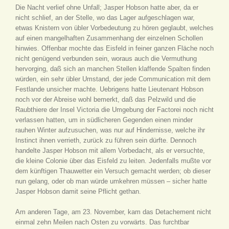
Die Nacht verlief ohne Unfall; Jasper Hobson hatte aber, da er
nicht schlief, an der Stelle, wo das Lager aufgeschlagen war,
etwas Knistern von übler Vorbedeutung zu hören geglaubt, welches
auf einen mangelhaften Zusammenhang der einzelnen Schollen
hinwies. Offenbar mochte das Eisfeld in feiner ganzen Fläche noch
nicht genügend verbunden sein, woraus auch die Vermuthung
hervorging, daß sich an manchen Stellen klaffende Spalten finden
würden, ein sehr übler Umstand, der jede Communication mit dem
Festlande unsicher machte. Uebrigens hatte Lieutenant Hobson
noch vor der Abreise wohl bemerkt, daß das Pelzwild und die
Raubthiere der Insel Victoria die Umgebung der Factorei noch nicht
verlassen hatten, um in südlicheren Gegenden einen minder
rauhen Winter aufzusuchen, was nur auf Hindernisse, welche ihr
Instinct ihnen verrieth, zurück zu führen sein dürfte. Dennoch
handelte Jasper Hobson mit allem Vorbedacht, als er versuchte,
die kleine Colonie über das Eisfeld zu leiten. Jedenfalls mußte vor
dem künftigen Thauwetter ein Versuch gemacht werden; ob dieser
nun gelang, oder ob man würde umkehren müssen – sicher hatte
Jasper Hobson damit seine Pflicht gethan.
Am anderen Tage, am 23. November, kam das Detachement nicht
einmal zehn Meilen nach Osten zu vorwärts. Das furchtbar