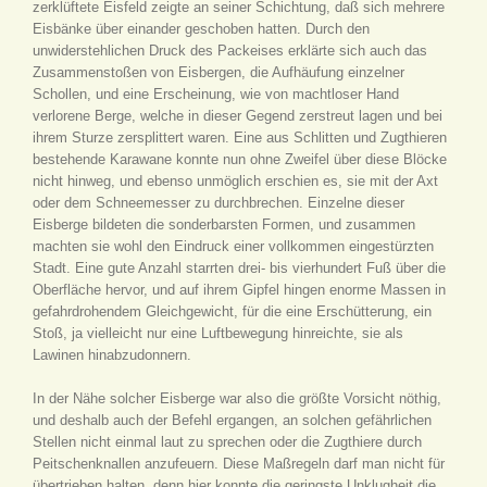
zerklüftete Eisfeld zeigte an seiner Schichtung, daß sich mehrere
Eisbänke über einander geschoben hatten. Durch den
unwiderstehlichen Druck des Packeises erklärte sich auch das
Zusammenstoßen von Eisbergen, die Aufhäufung einzelner
Schollen, und eine Erscheinung, wie von machtloser Hand
verlorene Berge, welche in dieser Gegend zerstreut lagen und bei
ihrem Sturze zersplittert waren. Eine aus Schlitten und Zugthieren
bestehende Karawane konnte nun ohne Zweifel über diese Blöcke
nicht hinweg, und ebenso unmöglich erschien es, sie mit der Axt
oder dem Schneemesser zu durchbrechen. Einzelne dieser
Eisberge bildeten die sonderbarsten Formen, und zusammen
machten sie wohl den Eindruck einer vollkommen eingestürzten
Stadt. Eine gute Anzahl starrten drei- bis vierhundert Fuß über die
Oberfläche hervor, und auf ihrem Gipfel hingen enorme Massen in
gefahrdrohendem Gleichgewicht, für die eine Erschütterung, ein
Stoß, ja vielleicht nur eine Luftbewegung hinreichte, sie als
Lawinen hinabzudonnern.
In der Nähe solcher Eisberge war also die größte Vorsicht nöthig,
und deshalb auch der Befehl ergangen, an solchen gefährlichen
Stellen nicht einmal laut zu sprechen oder die Zugthiere durch
Peitschenknallen anzufeuern. Diese Maßregeln darf man nicht für
übertrieben halten, denn hier konnte die geringste Unklugheit die