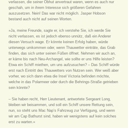
verlassen, die seiner Obhut anvertraut waren, wenn es auch nur
geschah, um in ihrem Interesse sich größeren Gefahren
auszusetzen. Nein! Das war nicht möglich. Jasper Hobson
bestand auch nicht auf seinen Worten.
»Ja, meine Freunde, sagte er, ich verstehe Sie, ich werde Sie
nicht verlassen, es ist jedoch ebenso unnütz, daß ein Anderer
diesen Versuch wage. Er könnte keinen Erfolg haben, würde
unterwegs umkommen oder, wenn Thauwetter einträte, das Grab
finden, das sich unter seinen Füßen öffnet. Nehmen wir auch an,
er käme bis nach Neu-Archangel, wie sollte er uns Hilfe leisten?
Etwa ein Schiff miethen, um uns aufzusuchen? – Das Schiff würde
erst nach Eintritt des Thauwetters von Nutzen sein. Wer weiß aber
vorher, wo sich dann etwa die Insel Victoria befinden möchte,
welche in das Polarmeer oder durch die Behrings-Straße getrieben
sein könnte?
– Sie haben recht, Herr Lieutenant, antwortete Sergeant Long,
bleiben wir beisammen, und soll ein Schiff unsere Rettung sein,
nun, so steht uns Mac Nap’s Fahrzeug zur Verfügung, und wenn
wir am Cap Bathurst sind, haben wir wenigstens auf kein solches
erst zu warten.«