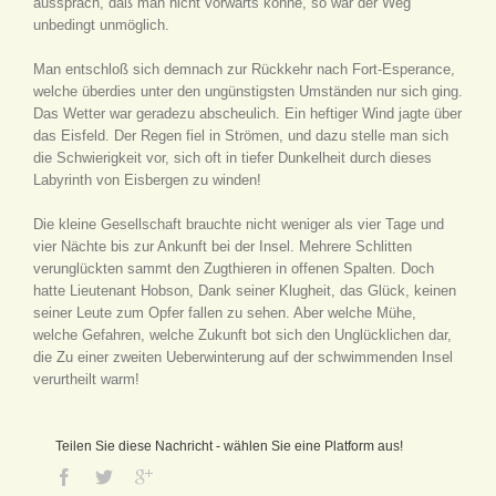
aussprach, daß man nicht vorwärts könne, so war der Weg
unbedingt unmöglich.
Man entschloß sich demnach zur Rückkehr nach Fort-Esperance,
welche überdies unter den ungünstigsten Umständen nur sich ging.
Das Wetter war geradezu abscheulich. Ein heftiger Wind jagte über
das Eisfeld. Der Regen fiel in Strömen, und dazu stelle man sich
die Schwierigkeit vor, sich oft in tiefer Dunkelheit durch dieses
Labyrinth von Eisbergen zu winden!
Die kleine Gesellschaft brauchte nicht weniger als vier Tage und
vier Nächte bis zur Ankunft bei der Insel. Mehrere Schlitten
verunglückten sammt den Zugthieren in offenen Spalten. Doch
hatte Lieutenant Hobson, Dank seiner Klugheit, das Glück, keinen
seiner Leute zum Opfer fallen zu sehen. Aber welche Mühe,
welche Gefahren, welche Zukunft bot sich den Unglücklichen dar,
die Zu einer zweiten Ueberwinterung auf der schwimmenden Insel
verurtheilt warm!
Teilen Sie diese Nachricht - wählen Sie eine Platform aus!