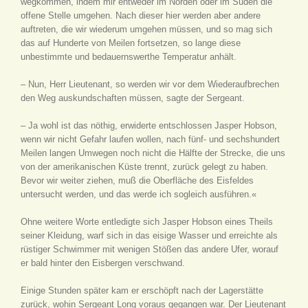
wegkommen, indem mir entweder im Norden oder im Süden die
offene Stelle umgehen. Nach dieser hier werden aber andere
auftreten, die wir wiederum umgehen müssen, und so mag sich
das auf Hunderte von Meilen fortsetzen, so lange diese
unbestimmte und bedauernswerthe Temperatur anhält.
– Nun, Herr Lieutenant, so werden wir vor dem Wiederaufbrechen
den Weg auskundschaften müssen, sagte der Sergeant.
– Ja wohl ist das nöthig, erwiderte entschlossen Jasper Hobson,
wenn wir nicht Gefahr laufen wollen, nach fünf- und sechshundert
Meilen langen Umwegen noch nicht die Hälfte der Strecke, die uns
von der amerikanischen Küste trennt, zurück gelegt zu haben.
Bevor wir weiter ziehen, muß die Oberfläche des Eisfeldes
untersucht werden, und das werde ich sogleich ausführen.«
Ohne weitere Worte entledigte sich Jasper Hobson eines Theils
seiner Kleidung, warf sich in das eisige Wasser und erreichte als
rüstiger Schwimmer mit wenigen Stößen das andere Ufer, worauf
er bald hinter den Eisbergen verschwand.
Einige Stunden später kam er erschöpft nach der Lagerstätte
zurück, wohin Sergeant Long voraus gegangen war. Der Lieutenant