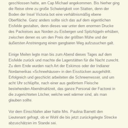
geschlossen hatte, am Cap Michael angekommen. Bis hierher ging
die Reise ohne zu große Schwierigkeit von Statten, denn der
Boden der Insel Victoria bot eine verhältnismäßig ebene
Oberfläche. Ganz anders sollte sich das auf dem eigentlichen
Eisfelde gestalten, denn dieses war unter dem enormen Drucke
des Packeises aus Norden zu Eisbergen und Spitzhügeln erhüben,
zwischen denen es um den Preis der größten Mühe und der
äußersten Anstrengung einen gangbaren Weg aufzusuchen galt.
Einige Meilen legte man bis zum Abend dieses Tages auf dem
Eisfelde zurück und machte die Lagerstätten für die Nacht zurecht.
Zu dem Ende wurden nach Art der Eskimos oder der Indianer
Nordamerikas »Schneehäuser« in den Eisstücken ausgehöhlt.
Erfolgreich und geschickt arbeiteten die Schneemesser, und um
acht Uhr schlüpfte, nach einer aus gedörrtem Fleische
bestehenden Abendmahlzeit, das ganze Personal der Factorei in
die zugerichteten Löcher, welche weit wärmer sind, als man
glauben sollte.
Vor dem Einschlafen aber hatte Mrs. Paulina Barnett den
Lieutenant gefragt, ob er Wohl die bis jetzt zurückgelegte Strecke
abzuschätzen im Stande sei.