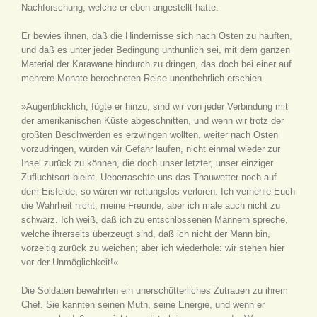
Nachforschung, welche er eben angestellt hatte.
Er bewies ihnen, daß die Hindernisse sich nach Osten zu häuften,
und daß es unter jeder Bedingung unthunlich sei, mit dem ganzen
Material der Karawane hindurch zu dringen, das doch bei einer auf
mehrere Monate berechneten Reise unentbehrlich erschien.
»Augenblicklich, fügte er hinzu, sind wir von jeder Verbindung mit
der amerikanischen Küste abgeschnitten, und wenn wir trotz der
größten Beschwerden es erzwingen wollten, weiter nach Osten
vorzudringen, würden wir Gefahr laufen, nicht einmal wieder zur
Insel zurück zu können, die doch unser letzter, unser einziger
Zufluchtsort bleibt. Ueberraschte uns das Thauwetter noch auf
dem Eisfelde, so wären wir rettungslos verloren. Ich verhehle Euch
die Wahrheit nicht, meine Freunde, aber ich male auch nicht zu
schwarz. Ich weiß, daß ich zu entschlossenen Männern spreche,
welche ihrerseits überzeugt sind, daß ich nicht der Mann bin,
vorzeitig zurück zu weichen; aber ich wiederhole: wir stehen hier
vor der Unmöglichkeit!«
Die Soldaten bewahrten ein unerschütterliches Zutrauen zu ihrem
Chef. Sie kannten seinen Muth, seine Energie, und wenn er