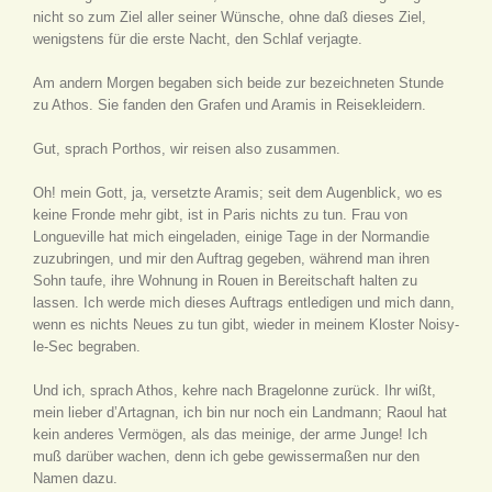
nicht so zum Ziel aller seiner Wünsche, ohne daß dieses Ziel,
wenigstens für die erste Nacht, den Schlaf verjagte.
Am andern Morgen begaben sich beide zur bezeichneten Stunde
zu Athos. Sie fanden den Grafen und Aramis in Reisekleidern.
Gut, sprach Porthos, wir reisen also zusammen.
Oh! mein Gott, ja, versetzte Aramis; seit dem Augenblick, wo es
keine Fronde mehr gibt, ist in Paris nichts zu tun. Frau von
Longueville hat mich eingeladen, einige Tage in der Normandie
zuzubringen, und mir den Auftrag gegeben, während man ihren
Sohn taufe, ihre Wohnung in Rouen in Bereitschaft halten zu
lassen. Ich werde mich dieses Auftrags entledigen und mich dann,
wenn es nichts Neues zu tun gibt, wieder in meinem Kloster Noisy-
le-Sec begraben.
Und ich, sprach Athos, kehre nach Bragelonne zurück. Ihr wißt,
mein lieber d’Artagnan, ich bin nur noch ein Landmann; Raoul hat
kein anderes Vermögen, als das meinige, der arme Junge! Ich
muß darüber wachen, denn ich gebe gewissermaßen nur den
Namen dazu.