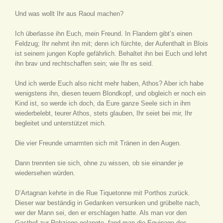
Und was wollt Ihr aus Raoul machen?
Ich überlasse ihn Euch, mein Freund. In Flandern gibt’s einen
Feldzug; Ihr nehmt ihn mit; denn ich fürchte, der Aufenthalt in Blois
ist seinem jungen Kopfe gefährlich. Behaltet ihn bei Euch und lehrt
ihn brav und rechtschaffen sein; wie Ihr es seid.
Und ich werde Euch also nicht mehr haben, Athos? Aber ich habe
wenigstens ihn, diesen teuern Blondkopf, und obgleich er noch ein
Kind ist, so werde ich doch, da Eure ganze Seele sich in ihm
wiederbelebt, teurer Athos, stets glauben, Ihr seiet bei mir, Ihr
begleitet und unterstützet mich.
Die vier Freunde umarmten sich mit Tränen in den Augen.
Dann trennten sie sich, ohne zu wissen, ob sie einander je
wiedersehen würden.
D’Artagnan kehrte in die Rue Tiquetonne mit Porthos zurück.
Dieser war beständig in Gedanken versunken und grübelte nach,
wer der Mann sei, den er erschlagen hatte. Als man vor den
Gasthof zur Rehziege gelangte, fand man die Equipage des