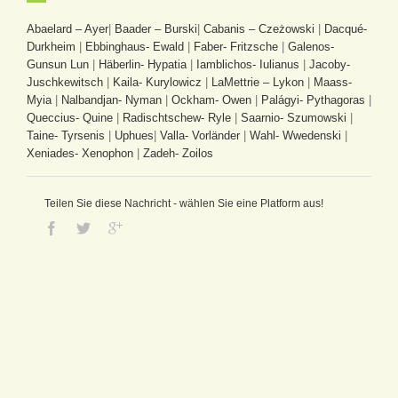
Abaelard – Ayer
|
Baader – Burski
|
Cabanis – Czeżowski
|
Dacqué-
Durkheim
|
Ebbinghaus- Ewald
|
Faber- Fritzsche
|
Galenos-
Gunsun Lun
|
Häberlin- Hypatia
|
Iamblichos- Iulianus
|
Jacoby-
Juschkewitsch
|
Kaila- Kurylowicz
|
LaMettrie – Lykon
|
Maass-
Myia
|
Nalbandjan- Nyman
|
Ockham- Owen
|
Palágyi- Pythagoras
|
Queccius- Quine
|
Radischtschew- Ryle
|
Saarnio- Szumowski
|
Taine- Tyrsenis
|
Uphues
|
Valla- Vorländer
|
Wahl- Wwedenski
|
Xeniades- Xenophon
|
Zadeh- Zoilos
Teilen Sie diese Nachricht - wählen Sie eine Platform aus!