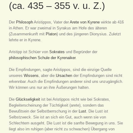
(ca. 435 – 355 v. u. Z.)
Der
Philosoph
Aristippos, Vater der
Arete von Kyrene
wirkte ab 416
in Athen. Er war zweimal in Syrakus am Hofe des älteren
(Zusammenkunft mit
Platon
) und des jüngeren Dionysius. Zuletzt
lehrte er in Kyrene.
Aristipp ist Schüer von
Sokrates
und Begründer der
philosophischen Schule der Kyrenaiker
.
Die Empfindungen, sagte Aristippos, sind die einzige Quelle
unseres
Wissens
, aber die
Ursachen
der Empfindungen sind nicht
erkennbar. Auch die Empfindungen anderer sind uns unzugänglich.
Wir können uns nur an ihre Äußerungen halten.
Die
Glückseligkeit
ist bei Aristippos nicht wie bei Sokrates,
Begleiterscheinung der Tüchtigkeit (arete), sondern das
Bewußtsein der Selbstberrschung in der
Lust
. Die Lust ist
Selbstzweck. Sie ist an sich ein Gut, auch wenn sie von
Schlechtem ausgeht. Die Lust ist die sanfte Bewegung in uns. Sie
liegt also im ruhigen (aber nicht zu schwachen) Übergang von