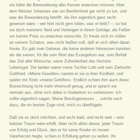
sie hätte die Bewunderung aller Kenner erwecken müssen. Aber
dem Meister Johannes war um Berühmtheit gar nicht zu tun, und
was die Bewunderung betrifft, die ihm eigentlich ganz recht
gewesen wäre – wer hört nicht gern loben, was er liebt? –, so hat
sie doch meistens Neid und Verlangen in ihrem Gefolge, die Feßler
um keinen Preis zu erwecken wünschte. Er freute sich im stillen
an seinem Schatze, was nicht heißen soll, daß er sich allein daran
freute. Es gab zwei Getreue, die keine anderen Interessen kannten
als die seinen, für die sein Wort das Evangelium war, sein Beifall
das Ziel aller Wünsche, seine Zufriedenheit das höchste
Lebensgut. Die beiden waren seine Tochter Lotti und sein Ziehsohn
Gottfried. »Meine Gesellen« nannte er sie in ihrer Kindheit, und
später mit Stolz »meine Gehilfen«. Endlich schien ihm auch diese
Bezeichnung nicht mehr ehrenvoll genug, und er sprach sie
niemals aus, ohne sich dabei in Gedanken zu verbessern: Ich
sollte eigentlich sagen: Meine Berufsgenossen … solche noch
dazu, die im besten Zuge sind, mich zu überflügeln.
Daß sie es doch möchten, und recht bald, und recht weit – sein
liebster Traum wäre erfüllt. Aber nicht allein dieser, jeder Traum
von Erfolg und Glück, den er für seine Kinder im treuen
Vaterherzen hegte, schien in Erfüllung gehen zu wollen. Ihr