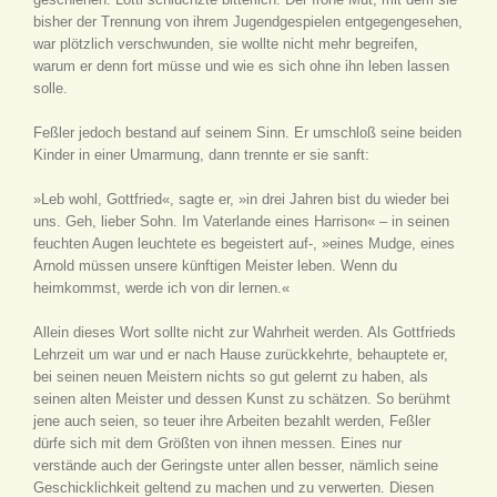
bisher der Trennung von ihrem Jugendgespielen entgegengesehen,
war plötzlich verschwunden, sie wollte nicht mehr begreifen,
warum er denn fort müsse und wie es sich ohne ihn leben lassen
solle.
Feßler jedoch bestand auf seinem Sinn. Er umschloß seine beiden
Kinder in einer Umarmung, dann trennte er sie sanft:
»Leb wohl, Gottfried«, sagte er, »in drei Jahren bist du wieder bei
uns. Geh, lieber Sohn. Im Vaterlande eines Harrison« – in seinen
feuchten Augen leuchtete es begeistert auf-, »eines Mudge, eines
Arnold müssen unsere künftigen Meister leben. Wenn du
heimkommst, werde ich von dir lernen.«
Allein dieses Wort sollte nicht zur Wahrheit werden. Als Gottfrieds
Lehrzeit um war und er nach Hause zurückkehrte, behauptete er,
bei seinen neuen Meistern nichts so gut gelernt zu haben, als
seinen alten Meister und dessen Kunst zu schätzen. So berühmt
jene auch seien, so teuer ihre Arbeiten bezahlt werden, Feßler
dürfe sich mit dem Größten von ihnen messen. Eines nur
verstände auch der Geringste unter allen besser, nämlich seine
Geschicklichkeit geltend zu machen und zu verwerten. Diesen