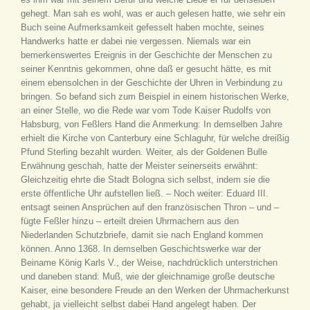
gehegt. Man sah es wohl, was er auch gelesen hatte, wie sehr ein
Buch seine Aufmerksamkeit gefesselt haben mochte, seines
Handwerks hatte er dabei nie vergessen. Niemals war ein
bemerkenswertes Ereignis in der Geschichte der Menschen zu
seiner Kenntnis gekommen, ohne daß er gesucht hätte, es mit
einem ebensolchen in der Geschichte der Uhren in Verbindung zu
bringen. So befand sich zum Beispiel in einem historischen Werke,
an einer Stelle, wo die Rede war vom Tode Kaiser Rudolfs von
Habsburg, von Feßlers Hand die Anmerkung: In demselben Jahre
erhielt die Kirche von Canterbury eine Schlaguhr, für welche dreißig
Pfund Sterling bezahlt wurden. Weiter, als der Goldenen Bulle
Erwähnung geschah, hatte der Meister seinerseits erwähnt:
Gleichzeitig ehrte die Stadt Bologna sich selbst, indem sie die
erste öffentliche Uhr aufstellen ließ. – Noch weiter: Eduard III.
entsagt seinen Ansprüchen auf den französischen Thron – und –
fügte Feßler hinzu – erteilt dreien Uhrmachern aus den
Niederlanden Schutzbriefe, damit sie nach England kommen
können. Anno 1368. In demselben Geschichtswerke war der
Beiname König Karls V., der Weise, nachdrücklich unterstrichen
und daneben stand: Muß, wie der gleichnamige große deutsche
Kaiser, eine besondere Freude an den Werken der Uhrmacherkunst
gehabt, ja vielleicht selbst dabei Hand angelegt haben. Der