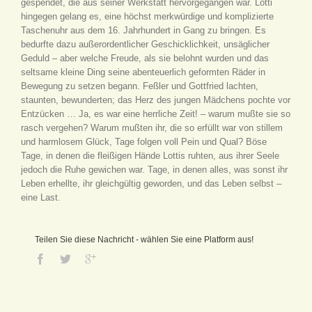
gespendet, die aus seiner Werkstatt hervorgegangen war. Lotti
hingegen gelang es, eine höchst merkwürdige und komplizierte
Taschenuhr aus dem 16. Jahrhundert in Gang zu bringen. Es
bedurfte dazu außerordentlicher Geschicklichkeit, unsäglicher
Geduld – aber welche Freude, als sie belohnt wurden und das
seltsame kleine Ding seine abenteuerlich geformten Räder in
Bewegung zu setzen begann. Feßler und Gottfried lachten,
staunten, bewunderten; das Herz des jungen Mädchens pochte vor
Entzücken … Ja, es war eine herrliche Zeit! – warum mußte sie so
rasch vergehen? Warum mußten ihr, die so erfüllt war von stillem
und harmlosem Glück, Tage folgen voll Pein und Qual? Böse
Tage, in denen die fleißigen Hände Lottis ruhten, aus ihrer Seele
jedoch die Ruhe gewichen war. Tage, in denen alles, was sonst ihr
Leben erhellte, ihr gleichgültig geworden, und das Leben selbst –
eine Last.
Teilen Sie diese Nachricht - wählen Sie eine Platform aus!