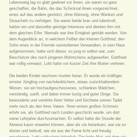
Lebensweg lag so glatt geebnet vor ihnen, sie waren so ganz
geschaffen, die Bahn, die das Schicksal ihnen vorgezeichnet,
eines auf das andere gestützt, ohne Abirrung, ohne Wanken und
Straucheln zu verfolgen. Sie waren beide brav und talentvoll,
hatten ein und dasselbe geistige Interesse und dienten ihm mit
dem gleichen Eifer. Niemals war ihre Einigkeit getrübt worden. Von
dem Augenblick an, in welchem Feßler den kleinen Gottfried, den
Sohn eines in der Fremde verstorbenen Verwandten, in sein Haus
aufgenommen, hatte sich dieser, so jung er selbst war, zum
Beschützer des noch jüngeren Mühmchens aufgeworfen. Gottfried
war völlig verwaist, Lotti hatte vor kurzer Zeit ihre Mutter verloren.
Die beiden Kinder wuchsen munter heran. Er wurde ein kräftiger,
ernster Jüngling von nachdenklichem, etwas zurückhaltendem
Wesen, sie ein hochaufgeschossenes, schlankes Mädchen,
verständig, sanft, und dabei immer lustig und guter Dinge. Sie
bewunderte und verehrte ihren Vetter und fürchtete seinen Tadel
mehr noch als den ihres Vaters. Ihren ersten großen Schmerz
erfuhr sie, als Gottfried nach London geschickt wurde, um dort
seine Lehrjahre durchzumachen. Er selbst hatte die Stunde der
Abreise kaum erwarten können, aber als sie herankam, war sie so
düster und leidvoll, wie sie aus der Ferne licht und freudig
geschienen. Lotti schluchzte bitterlich. Der frohe Mut, mit dem sie