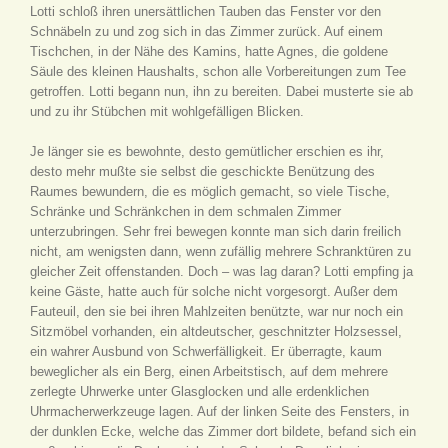
Lotti schloß ihren unersättlichen Tauben das Fenster vor den
Schnäbeln zu und zog sich in das Zimmer zurück. Auf einem
Tischchen, in der Nähe des Kamins, hatte Agnes, die goldene
Säule des kleinen Haushalts, schon alle Vorbereitungen zum Tee
getroffen. Lotti begann nun, ihn zu bereiten. Dabei musterte sie ab
und zu ihr Stübchen mit wohlgefälligen Blicken.
Je länger sie es bewohnte, desto gemütlicher erschien es ihr,
desto mehr mußte sie selbst die geschickte Benützung des
Raumes bewundern, die es möglich gemacht, so viele Tische,
Schränke und Schränkchen in dem schmalen Zimmer
unterzubringen. Sehr frei bewegen konnte man sich darin freilich
nicht, am wenigsten dann, wenn zufällig mehrere Schranktüren zu
gleicher Zeit offenstanden. Doch – was lag daran? Lotti empfing ja
keine Gäste, hatte auch für solche nicht vorgesorgt. Außer dem
Fauteuil, den sie bei ihren Mahlzeiten benützte, war nur noch ein
Sitzmöbel vorhanden, ein altdeutscher, geschnitzter Holzsessel,
ein wahrer Ausbund von Schwerfälligkeit. Er überragte, kaum
beweglicher als ein Berg, einen Arbeitstisch, auf dem mehrere
zerlegte Uhrwerke unter Glasglocken und alle erdenklichen
Uhrmacherwerkzeuge lagen. Auf der linken Seite des Fensters, in
der dunklen Ecke, welche das Zimmer dort bildete, befand sich ein