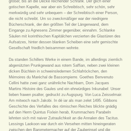
großer, bis an die Decke reichender Schrank. Der glich einer
gotischen Kapelle, war aber ein Schreibtisch, sehr schön, sehr
merkwürdig und sehr unbequem – der Schreibtisch einer Person,
die nicht schreibt. Um so zweckmäßiger war der niedrigere
Bücherschrank, der den größten Teil der Längenwand, dem
Eingange zu Agnesens Zimmer gegenüber, einnahm. Schlanke
Säulen mit korinthischen Kapitälchen verzierten die Glastüren des
Aufsatzes, hinter dessen blanken Scheiben eine sehr gemischte
Gesellschaft friedlich beisammen wohnte.
Da standen Schillers Werke in einem Bande, im allerdings ziemlich
abgenützten Prunkgewand aus rotem Saffian, neben zwei kleinen
dicken Büchlein in schweinsledernen Schlafröckchen, den
Mémoires du Maréchal de Bassompierre. Goethes Benvenuto
Cellini hatte zwei ganz unähnliche Nachbarn, Dom Jacques
Martins Histoire des Gaules und ein ehrwürdiges Inkunabel: Unser
lieben frawen psalter, gedruckt zu Augspurg. Von Luca Zeisselmair.
Am mitwoch nach Jakobi. In dé iar als man zelet 1495. Gibbons
Geschichte des Verfalles des römischen Reiches blickte gnädig
auf den Herrn Quintus Fixlein herab, Krummachers Parabeln
lehnten sich mit naiver Zutraulichkeit an die Annalen des Tacitus.
Lessings Laokoon war durch ein Versehen mitten hineingeraten
zwischen den Barometermacher auf der Zauberinsel und die