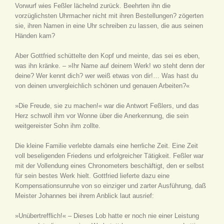
Vorwurf wies Feßler lächelnd zurück. Beehrten ihn die
vorzüglichsten Uhrmacher nicht mit ihren Bestellungen? zögerten
sie, ihren Namen in eine Uhr schreiben zu lassen, die aus seinen
Händen kam?
Aber Gottfried schüttelte den Kopf und meinte, das sei es eben,
was ihn kränke. – »Ihr Name auf deinem Werk! wo steht denn der
deine? Wer kennt dich? wer weiß etwas von dir!… Was hast du
von deinen unvergleichlich schönen und genauen Arbeiten?«
»Die Freude, sie zu machen!« war die Antwort Feßlers, und das
Herz schwoll ihm vor Wonne über die Anerkennung, die sein
weitgereister Sohn ihm zollte.
Die kleine Familie verlebte damals eine herrliche Zeit. Eine Zeit
voll beseligenden Friedens und erfolgreicher Tätigkeit. Feßler war
mit der Vollendung eines Chronometers beschäftigt, den er selbst
für sein bestes Werk hielt. Gottfried lieferte dazu eine
Kompensationsunruhe von so einziger und zarter Ausführung, daß
Meister Johannes bei ihrem Anblick laut ausrief:
»Unübertrefflich!« – Dieses Lob hatte er noch nie einer Leistung