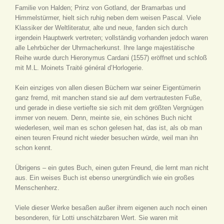
Familie von Halden; Prinz von Gotland, der Bramarbas und
Himmelstürmer, hielt sich ruhig neben dem weisen Pascal. Viele
Klassiker der Weltliteratur, alte und neue, fanden sich durch
irgendein Hauptwerk vertreten; vollständig vorhanden jedoch waren
alle Lehrbücher der Uhrmacherkunst. Ihre lange majestätische
Reihe wurde durch Hieronymus Cardani (1557) eröffnet und schloß
mit M.L. Moinets Traité général d’Horlogerie.
Kein einziges von allen diesen Büchern war seiner Eigentümerin
ganz fremd, mit manchen stand sie auf dem vertrautesten Fuße,
und gerade in diese vertiefte sie sich mit dem größten Vergnügen
immer von neuem. Denn, meinte sie, ein schönes Buch nicht
wiederlesen, weil man es schon gelesen hat, das ist, als ob man
einen teuren Freund nicht wieder besuchen würde, weil man ihn
schon kennt.
Übrigens – ein gutes Buch, einen guten Freund, die lernt man nicht
aus. Ein weises Buch ist ebenso unergründlich wie ein großes
Menschenherz.
Viele dieser Werke besaßen außer ihrem eigenen auch noch einen
besonderen, für Lotti unschätzbaren Wert. Sie waren mit