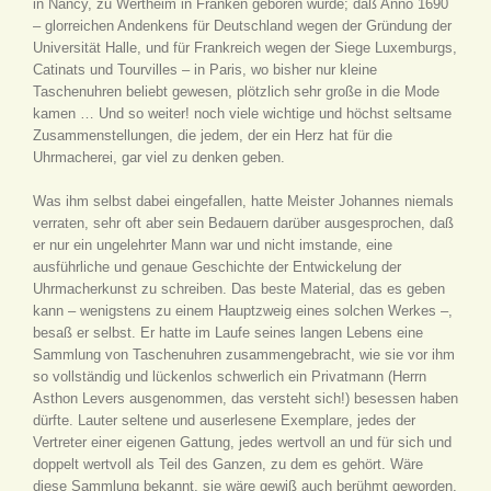
in Nancy, zu Wertheim in Franken geboren wurde; daß Anno 1690
– glorreichen Andenkens für Deutschland wegen der Gründung der
Universität Halle, und für Frankreich wegen der Siege Luxemburgs,
Catinats und Tourvilles – in Paris, wo bisher nur kleine
Taschenuhren beliebt gewesen, plötzlich sehr große in die Mode
kamen … Und so weiter! noch viele wichtige und höchst seltsame
Zusammenstellungen, die jedem, der ein Herz hat für die
Uhrmacherei, gar viel zu denken geben.
Was ihm selbst dabei eingefallen, hatte Meister Johannes niemals
verraten, sehr oft aber sein Bedauern darüber ausgesprochen, daß
er nur ein ungelehrter Mann war und nicht imstande, eine
ausführliche und genaue Geschichte der Entwickelung der
Uhrmacherkunst zu schreiben. Das beste Material, das es geben
kann – wenigstens zu einem Hauptzweig eines solchen Werkes –,
besaß er selbst. Er hatte im Laufe seines langen Lebens eine
Sammlung von Taschenuhren zusammengebracht, wie sie vor ihm
so vollständig und lückenlos schwerlich ein Privatmann (Herrn
Asthon Levers ausgenommen, das versteht sich!) besessen haben
dürfte. Lauter seltene und auserlesene Exemplare, jedes der
Vertreter einer eigenen Gattung, jedes wertvoll an und für sich und
doppelt wertvoll als Teil des Ganzen, zu dem es gehört. Wäre
diese Sammlung bekannt, sie wäre gewiß auch berühmt geworden,