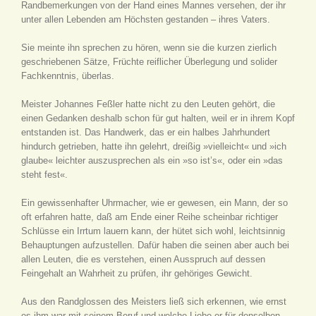
Randbemerkungen von der Hand eines Mannes versehen, der ihr
unter allen Lebenden am Höchsten gestanden – ihres Vaters.
Sie meinte ihn sprechen zu hören, wenn sie die kurzen zierlich
geschriebenen Sätze, Früchte reiflicher Überlegung und solider
Fachkenntnis, überlas.
Meister Johannes Feßler hatte nicht zu den Leuten gehört, die
einen Gedanken deshalb schon für gut halten, weil er in ihrem Kopf
entstanden ist. Das Handwerk, das er ein halbes Jahrhundert
hindurch getrieben, hatte ihn gelehrt, dreißig »vielleicht« und »ich
glaube« leichter auszusprechen als ein »so ist’s«, oder ein »das
steht fest«.
Ein gewissenhafter Uhrmacher, wie er gewesen, ein Mann, der so
oft erfahren hatte, daß am Ende einer Reihe scheinbar richtiger
Schlüsse ein Irrtum lauern kann, der hütet sich wohl, leichtsinnig
Behauptungen aufzustellen. Dafür haben die seinen aber auch bei
allen Leuten, die es verstehen, einen Ausspruch auf dessen
Feingehalt an Wahrheit zu prüfen, ihr gehöriges Gewicht.
Aus den Randglossen des Meisters ließ sich erkennen, wie ernst
es ihm war mit seinem Beruf und welche Liebe er für denselben