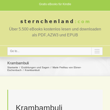
Gratis eBooks für Kindle
Über 5.500 eBooks kostenlos lesen und downloaden
als PDF, AZW3 und EPUB
Go to...
Krambambuli
Startseite
Erzählungen und Sagen
Marie Freifrau von Ebner-
Eschenbach
Krambambuli
Krambambuli