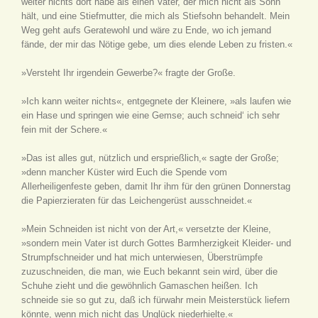
weiter nichts dort habe als einen Vater, der mich nicht als Sohn
hält, und eine Stiefmutter, die mich als Stiefsohn behandelt. Mein
Weg geht aufs Geratewohl und wäre zu Ende, wo ich jemand
fände, der mir das Nötige gebe, um dies elende Leben zu fristen.«
»Versteht Ihr irgendein Gewerbe?« fragte der Große.
»Ich kann weiter nichts«, entgegnete der Kleinere, »als laufen wie
ein Hase und springen wie eine Gemse; auch schneid‘ ich sehr
fein mit der Schere.«
»Das ist alles gut, nützlich und ersprießlich,« sagte der Große;
»denn mancher Küster wird Euch die Spende vom
Allerheiligenfeste geben, damit Ihr ihm für den grünen Donnerstag
die Papierzieraten für das Leichengerüst ausschneidet.«
»Mein Schneiden ist nicht von der Art,« versetzte der Kleine,
»sondern mein Vater ist durch Gottes Barmherzigkeit Kleider- und
Strumpfschneider und hat mich unterwiesen, Überstrümpfe
zuzuschneiden, die man, wie Euch bekannt sein wird, über die
Schuhe zieht und die gewöhnlich Gamaschen heißen. Ich
schneide sie so gut zu, daß ich fürwahr mein Meisterstück liefern
könnte, wenn mich nicht das Unglück niederhielte.«