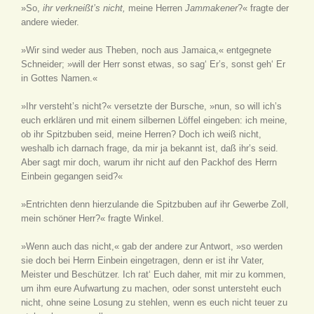
»So,
ihr verkneißt’s nicht
,
meine Herren
Jammakener
?« fragte der
andere wieder.
»Wir sind weder aus Theben, noch aus Jamaica,« entgegnete
Schneider; »will der Herr sonst etwas, so sag‘ Er’s, sonst geh‘ Er
in Gottes Namen.«
»Ihr versteht’s nicht?« versetzte der Bursche, »nun, so will ich’s
euch erklären und mit einem silbernen Löffel eingeben: ich meine,
ob ihr Spitzbuben seid, meine Herren? Doch ich weiß nicht,
weshalb ich darnach frage, da mir ja bekannt ist, daß ihr’s seid.
Aber sagt mir doch, warum ihr nicht auf den Packhof des Herrn
Einbein gegangen seid?«
»Entrichten denn hierzulande die Spitzbuben auf ihr Gewerbe Zoll,
mein schöner Herr?« fragte Winkel.
»Wenn auch das nicht,« gab der andere zur Antwort, »so werden
sie doch bei Herrn Einbein eingetragen, denn er ist ihr Vater,
Meister und Beschützer. Ich rat‘ Euch daher, mit mir zu kommen,
um ihm eure Aufwartung zu machen, oder sonst untersteht euch
nicht, ohne seine Losung zu stehlen, wenn es euch nicht teuer zu