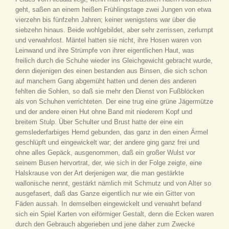
geht, saßen an einem heißen Frühlingstage zwei Jungen von etwa
vierzehn bis fünfzehn Jahren; keiner wenigstens war über die
siebzehn hinaus. Beide wohlgebildet, aber sehr zerrissen, zerlumpt
und verwahrlost. Mäntel hatten sie nicht, ihre Hosen waren von
Leinwand und ihre Strümpfe von ihrer eigentlichen Haut, was
freilich durch die Schuhe wieder ins Gleichgewicht gebracht wurde,
denn diejenigen des einen bestanden aus Binsen, die sich schon
auf manchem Gang abgemüht hatten und denen des anderen
fehlten die Sohlen, so daß sie mehr den Dienst von Fußblöcken
als von Schuhen verrichteten. Der eine trug eine grüne Jägermütze
und der andere einen Hut ohne Band mit niederem Kopf und
breitem Stulp. Über Schulter und Brust hatte der eine ein
gemslederfarbiges Hemd gebunden, das ganz in den einen Ärmel
geschlüpft und eingewickelt war; der andere ging ganz frei und
ohne alles Gepäck, ausgenommen, daß ein großer Wulst vor
seinem Busen hervortrat, der, wie sich in der Folge zeigte, eine
Halskrause von der Art derjenigen war, die man gestärkte
wallonische nennt, gestärkt nämlich mit Schmutz und von Alter so
ausgefasert, daß das Ganze eigentlich nur wie ein Gitter von
Fäden aussah. In demselben eingewickelt und verwahrt befand
sich ein Spiel Karten von eiförmiger Gestalt, denn die Ecken waren
durch den Gebrauch abgerieben und jene daher zum Zwecke