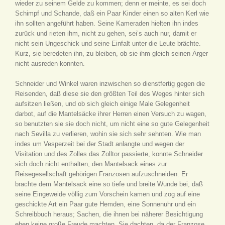
wieder zu seinem Gelde zu kommen; denn er meinte, es sei doch
Schimpf und Schande, daß ein Paar Kinder einen so alten Kerl wie
ihn sollten angeführt haben. Seine Kameraden hielten ihn indes
zurück und rieten ihm, nicht zu gehen, sei’s auch nur, damit er
nicht sein Ungeschick und seine Einfalt unter die Leute brächte.
Kurz, sie beredeten ihn, zu bleiben, ob sie ihm gleich seinen Ärger
nicht ausreden konnten.
Schneider und Winkel waren inzwischen so dienstfertig gegen die
Reisenden, daß diese sie den größten Teil des Weges hinter sich
aufsitzen ließen, und ob sich gleich einige Male Gelegenheit
darbot, auf die Mantelsäcke ihrer Herren einen Versuch zu wagen,
so benutzten sie sie doch nicht, um nicht eine so gute Gelegenheit
nach Sevilla zu verlieren, wohin sie sich sehr sehnten. Wie man
indes um Vesperzeit bei der Stadt anlangte und wegen der
Visitation und des Zolles das Zolltor passierte, konnte Schneider
sich doch nicht enthalten, den Mantelsack eines zur
Reisegesellschaft gehörigen Franzosen aufzuschneiden. Er
brachte dem Mantelsack eine so tiefe und breite Wunde bei, daß
seine Eingeweide völlig zum Vorschein kamen und zog auf eine
geschickte Art ein Paar gute Hemden, eine Sonnenuhr und ein
Schreibbuch heraus; Sachen, die ihnen bei näherer Besichtigung
eben keine große Freude machten. Sie dachten, da der Franzose