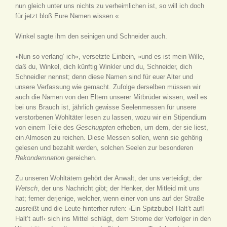
nun gleich unter uns nichts zu verheimlichen ist, so will ich doch
für jetzt bloß Eure Namen wissen.«
Winkel sagte ihm den seinigen und Schneider auch.
»Nun so verlang‘ ich«, versetzte Einbein, »und es ist mein Wille,
daß du, Winkel, dich künftig Winkler und du, Schneider, dich
Schneidler nennst; denn diese Namen sind für euer Alter und
unsere Verfassung wie gemacht. Zufolge derselben müssen wir
auch die Namen von den Eltern unserer Mitbrüder wissen, weil es
bei uns Brauch ist, jährlich gewisse Seelenmessen für unsere
verstorbenen Wohltäter lesen zu lassen, wozu wir ein Stipendium
von einem Teile des
Geschuppten
erheben, um dem, der sie liest,
ein Almosen zu reichen. Diese Messen sollen, wenn sie gehörig
gelesen und bezahlt werden, solchen Seelen zur besonderen
Rekondemnation
gereichen.
Zu unseren Wohltätern gehört der Anwalt, der uns verteidigt; der
Wetsch
, der uns Nachricht gibt; der Henker, der Mitleid mit uns
hat; ferner derjenige, welcher, wenn einer von uns auf der Straße
ausreißt und die Leute hinterher rufen: ›Ein Spitzbube! Halt’t auf!
Halt’t auf!‹ sich ins Mittel schlägt, dem Strome der Verfolger in den