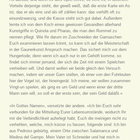
Vorteile derjenige steht, der gewiß weiß, daß die erste Karte ein As
ist, das er als eins und als elf zählen kann: das verhilft oft zu
einundzwanzig, und die Kasse steht sich gut dabei. Außerdem
lernte ich von dem Koch eines gewissen Gesandten allerhand
Kunstgriffe in Quinola und Pharao, die man den Rummel zu
nennen pflegt. Wie Ihr darum im Zuschneiden der Gamaschen
Euch examinieren lassen könnt, so kann ich auf die Meisterschaft
in der Gaunerkunst Anspruch machen. Das sichert mich vor dem
Hungertode; denn wenn ich auch nur in ein Gehöft komme, so
findet sich immer jemand, der sich die Zeit mit einem Spielchen
vertreiben will. Und damit wollen wir beide gleich den Versuch
machen, indem wir unser Garn stellen, ob einer von den Fuhrleuten
hier der Vogel ist, der hineingerät. Ich meine, wir wollen zusammen
Vingt-un spielen, als ging es um Geld und wenn einer der dritte
Mann sein will, so soll er der erste sein, der sein Geld daläßt.«
»In Gottes Namen«, versetzte der andere. »Ich bin Euch sehr
verbunden für die Mitteilung Eurer Lebensumstände, wodurch Ihr
mir die Verbindlichkeit auferlegt habt, Euch die meinigen nicht zu
verhehlen, welche, mich kürzer zu fassen, folgende sind: Ich bin
aus Pedroso gebürtig, einem Orte zwischen Salamanca und
Medina del Gampo. Mein Vater ist Schneider und hat mich in