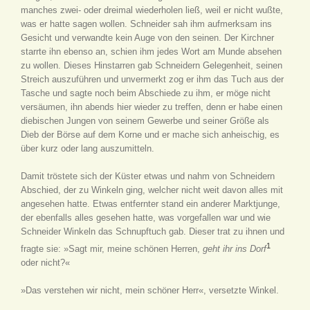
manches zwei- oder dreimal wiederholen ließ, weil er nicht wußte,
was er hatte sagen wollen. Schneider sah ihm aufmerksam ins
Gesicht und verwandte kein Auge von den seinen. Der Kirchner
starrte ihn ebenso an, schien ihm jedes Wort am Munde absehen
zu wollen. Dieses Hinstarren gab Schneidern Gelegenheit, seinen
Streich auszuführen und unvermerkt zog er ihm das Tuch aus der
Tasche und sagte noch beim Abschiede zu ihm, er möge nicht
versäumen, ihn abends hier wieder zu treffen, denn er habe einen
diebischen Jungen von seinem Gewerbe und seiner Größe als
Dieb der Börse auf dem Korne und er mache sich anheischig, es
über kurz oder lang auszumitteln.
Damit tröstete sich der Küster etwas und nahm von Schneidern
Abschied, der zu Winkeln ging, welcher nicht weit davon alles mit
angesehen hatte. Etwas entfernter stand ein anderer Marktjunge,
der ebenfalls alles gesehen hatte, was vorgefallen war und wie
Schneider Winkeln das Schnupftuch gab. Dieser trat zu ihnen und
1
fragte sie: »Sagt mir, meine schönen Herren,
geht ihr ins Dorf
oder nicht?«
»Das verstehen wir nicht, mein schöner Herr«, versetzte Winkel.