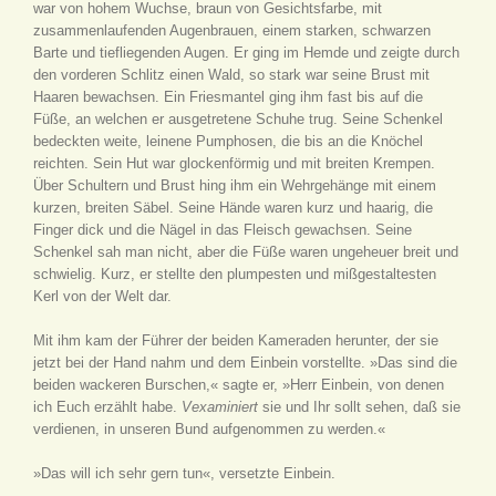
war von hohem Wuchse, braun von Gesichtsfarbe, mit
zusammenlaufenden Augenbrauen, einem starken, schwarzen
Barte und tiefliegenden Augen. Er ging im Hemde und zeigte durch
den vorderen Schlitz einen Wald, so stark war seine Brust mit
Haaren bewachsen. Ein Friesmantel ging ihm fast bis auf die
Füße, an welchen er ausgetretene Schuhe trug. Seine Schenkel
bedeckten weite, leinene Pumphosen, die bis an die Knöchel
reichten. Sein Hut war glockenförmig und mit breiten Krempen.
Über Schultern und Brust hing ihm ein Wehrgehänge mit einem
kurzen, breiten Säbel. Seine Hände waren kurz und haarig, die
Finger dick und die Nägel in das Fleisch gewachsen. Seine
Schenkel sah man nicht, aber die Füße waren ungeheuer breit und
schwielig. Kurz, er stellte den plumpesten und mißgestaltesten
Kerl von der Welt dar.
Mit ihm kam der Führer der beiden Kameraden herunter, der sie
jetzt bei der Hand nahm und dem Einbein vorstellte. »Das sind die
beiden wackeren Burschen,« sagte er, »Herr Einbein, von denen
ich Euch erzählt habe.
Vexaminiert
sie und Ihr sollt sehen, daß sie
verdienen, in unseren Bund aufgenommen zu werden.«
»Das will ich sehr gern tun«, versetzte Einbein.