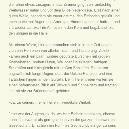
die, ohne etwas zusagen, in das Zimmer ging, sehr andächtig
Weihwasser nahm und vor dem Bilde niederkniete. Erst nach einer
guten Weile, nachdem sie zuvor dreimal den Erdboden geküßt und
ebenso vielmal Augen und Arme gen Himmel gerichtet hatte, stand
sie wieder auf, warf ihr Almosen in den Korb und begab sich zu
den übrigen in die Halle.
Mit einem Worte, hier versammelten sich in kurzer Zeit gegen
vierzehn Personen von allerlei Tracht und Hantierung. Zuletzt
kamen auch ein paar muntere geputzte Burschen mit großen
Knebelbärten, breiten Hüten, Walloner Halskragen, farbigen
Strümpfen und Kniegürteln mit großen Schleifen. Sie hatten
ungewöhnlich lange Degen, statt der Dolche Pistolen, und ihre
Tartschen hingen an den Gürteln. Beim Hereintreten warfen sie
einen befremdeten Blick auf Winkeln und Schneidern und fragten
sie, ob sie zur Brüderschaft gehörten.
»Ja, zu dienen, meine Herren«, versetzte Winkel.
Jetzt war der Augenblick da, wo Herr Einbein herabkam, ebenso
sehnlich erwartet als gern gesehen von der ganzen ehrenwerten
Gesellschaft. Er schien ein Fünf- bis Sechsundvierziger zu sein,