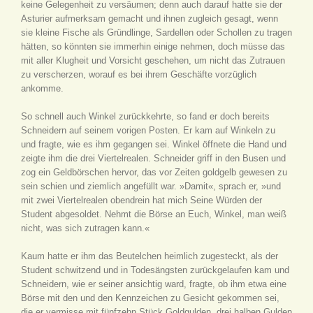
keine Gelegenheit zu versäumen; denn auch darauf hatte sie der
Asturier aufmerksam gemacht und ihnen zugleich gesagt, wenn
sie kleine Fische als Gründlinge, Sardellen oder Schollen zu tragen
hätten, so könnten sie immerhin einige nehmen, doch müsse das
mit aller Klugheit und Vorsicht geschehen, um nicht das Zutrauen
zu verscherzen, worauf es bei ihrem Geschäfte vorzüglich
ankomme.
So schnell auch Winkel zurückkehrte, so fand er doch bereits
Schneidern auf seinem vorigen Posten. Er kam auf Winkeln zu
und fragte, wie es ihm gegangen sei. Winkel öffnete die Hand und
zeigte ihm die drei Viertelrealen. Schneider griff in den Busen und
zog ein Geldbörschen hervor, das vor Zeiten goldgelb gewesen zu
sein schien und ziemlich angefüllt war. »Damit«, sprach er, »und
mit zwei Viertelrealen obendrein hat mich Seine Würden der
Student abgesoldet. Nehmt die Börse an Euch, Winkel, man weiß
nicht, was sich zutragen kann.«
Kaum hatte er ihm das Beutelchen heimlich zugesteckt, als der
Student schwitzend und in Todesängsten zurückgelaufen kam und
Schneidern, wie er seiner ansichtig ward, fragte, ob ihm etwa eine
Börse mit den und den Kennzeichen zu Gesicht gekommen sei,
die er vermisse mit fünfzehn Stück Goldgulden, drei halben Gulden