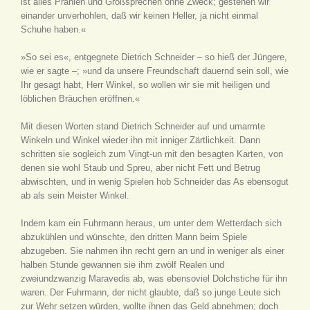
ist alles Prahlen und Großsprechen ohne Zweck; gestehen wir
einander unverhohlen, daß wir keinen Heller, ja nicht einmal
Schuhe haben.«
»So sei es«, entgegnete Dietrich Schneider – so hieß der Jüngere,
wie er sagte –; »und da unsere Freundschaft dauernd sein soll, wie
Ihr gesagt habt, Herr Winkel, so wollen wir sie mit heiligen und
löblichen Bräuchen eröffnen.«
Mit diesen Worten stand Dietrich Schneider auf und umarmte
Winkeln und Winkel wieder ihn mit inniger Zärtlichkeit. Dann
schritten sie sogleich zum Vingt-un mit den besagten Karten, von
denen sie wohl Staub und Spreu, aber nicht Fett und Betrug
abwischten, und in wenig Spielen hob Schneider das As ebensogut
ab als sein Meister Winkel.
Indem kam ein Fuhrmann heraus, um unter dem Wetterdach sich
abzukühlen und wünschte, den dritten Mann beim Spiele
abzugeben. Sie nahmen ihn recht gern an und in weniger als einer
halben Stunde gewannen sie ihm zwölf Realen und
zweiundzwanzig Maravedis ab, was ebensoviel Dolchstiche für ihn
waren. Der Fuhrmann, der nicht glaubte, daß so junge Leute sich
zur Wehr setzen würden, wollte ihnen das Geld abnehmen; doch