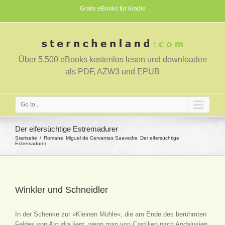
Gratis eBooks für Kindle
Über 5.500 eBooks kostenlos lesen und downloaden
als PDF, AZW3 und EPUB
Go to...
Der eifersüchtige Estremadurer
Startseite
Romane
Miguel de Cervantes Saavedra
Der eifersüchtige
Estremadurer
Winkler und Schneidler
In der Schenke zur »Kleinen Mühle«, die am Ende des berühmten
Feldes von Alcudia liegt, wenn man von Castilien nach Andalusien