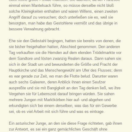
einmal einen Mantelsack führe, so müsse derselbe nicht bloß
solche Kleinigkeiten enthalten und waren Willens, einen zweiten
Angriff darauf zu versuchen; doch unterließen sie es, weil sie
besorgten, man habe das Gestohlene vermißt und das übrige in
bessere Verwahrung gebracht.
Ehe sie den Diebstahl begingen, hatten sie bereits von denen, die
sie bisher freigehalten hatten, Abschied genommen. Den anderen
Tag verkauften sie die Hemden auf dem elenden Trödelmarkte vor
dem Sandtore und lösten zwanzig Realen daraus. Dann sahen sie
sich in der Stadt um und bewunderten die Größe und Pracht der
Hauptkirche und das Menschengewühl am Ufer des Flusses; denn
es war gerade zur Zeit, wo man die Flotte belud. Darunter waren
auch sechs Galeeren, deren Anblick ihnen einen Seufzer
auspreßte und sie mit Bangigkeit an den Tag denken ließ, wo ihre
Vergehen sie für Lebenszeit darauf bringen würden. Sie sahen
mehrere Jungen mit Marktkörben hier auf- und abgehen und
erkundigten sich bei einem derselben, was das für ein Gewerbe
sei, ob es viel Arbeit mit sich führe und was es eintrage.
Ein asturischer Junge, an den sie diese Frage richteten, gab ihnen
zur Antwort, es sei ein ganz gemächliches Geschäft ohne