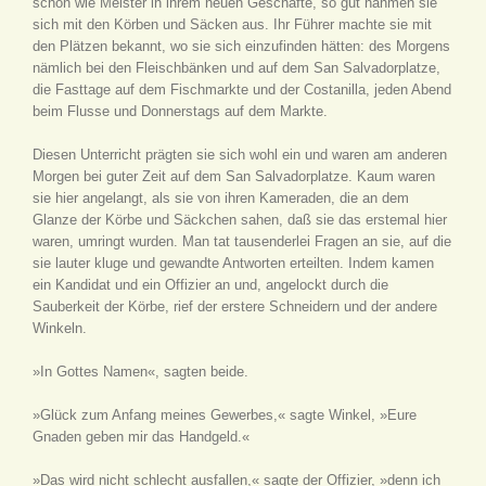
schon wie Meister in ihrem neuen Geschäfte, so gut nahmen sie
sich mit den Körben und Säcken aus. Ihr Führer machte sie mit
den Plätzen bekannt, wo sie sich einzufinden hätten: des Morgens
nämlich bei den Fleischbänken und auf dem San Salvadorplatze,
die Fasttage auf dem Fischmarkte und der Costanilla, jeden Abend
beim Flusse und Donnerstags auf dem Markte.
Diesen Unterricht prägten sie sich wohl ein und waren am anderen
Morgen bei guter Zeit auf dem San Salvadorplatze. Kaum waren
sie hier angelangt, als sie von ihren Kameraden, die an dem
Glanze der Körbe und Säckchen sahen, daß sie das erstemal hier
waren, umringt wurden. Man tat tausenderlei Fragen an sie, auf die
sie lauter kluge und gewandte Antworten erteilten. Indem kamen
ein Kandidat und ein Offizier an und, angelockt durch die
Sauberkeit der Körbe, rief der erstere Schneidern und der andere
Winkeln.
»In Gottes Namen«, sagten beide.
»Glück zum Anfang meines Gewerbes,« sagte Winkel, »Eure
Gnaden geben mir das Handgeld.«
»Das wird nicht schlecht ausfallen,« sagte der Offizier, »denn ich