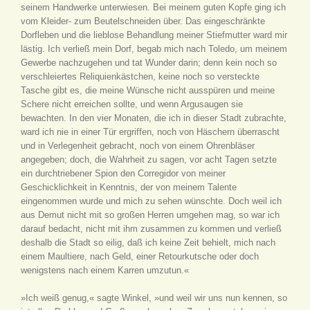
seinem Handwerke unterwiesen. Bei meinem guten Kopfe ging ich
vom Kleider- zum Beutelschneiden über. Das eingeschränkte
Dorfleben und die lieblose Behandlung meiner Stiefmutter ward mir
lästig. Ich verließ mein Dorf, begab mich nach Toledo, um meinem
Gewerbe nachzugehen und tat Wunder darin; denn kein noch so
verschleiertes Reliquienkästchen, keine noch so versteckte
Tasche gibt es, die meine Wünsche nicht ausspüren und meine
Schere nicht erreichen sollte, und wenn Argusaugen sie
bewachten. In den vier Monaten, die ich in dieser Stadt zubrachte,
ward ich nie in einer Tür ergriffen, noch von Häschern überrascht
und in Verlegenheit gebracht, noch von einem Ohrenbläser
angegeben; doch, die Wahrheit zu sagen, vor acht Tagen setzte
ein durchtriebener Spion den Corregidor von meiner
Geschicklichkeit in Kenntnis, der von meinem Talente
eingenommen wurde und mich zu sehen wünschte. Doch weil ich
aus Demut nicht mit so großen Herren umgehen mag, so war ich
darauf bedacht, nicht mit ihm zusammen zu kommen und verließ
deshalb die Stadt so eilig, daß ich keine Zeit behielt, mich nach
einem Maultiere, nach Geld, einer Retourkutsche oder doch
wenigstens nach einem Karren umzutun.«
»Ich weiß genug,« sagte Winkel, »und weil wir uns nun kennen, so