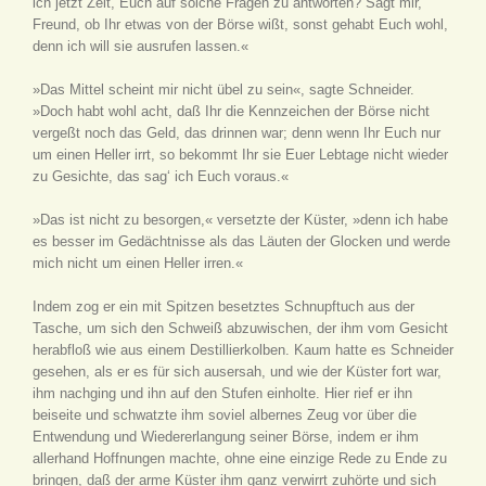
ich jetzt Zeit, Euch auf solche Fragen zu antworten? Sagt mir,
Freund, ob Ihr etwas von der Börse wißt, sonst gehabt Euch wohl,
denn ich will sie ausrufen lassen.«
»Das Mittel scheint mir nicht übel zu sein«, sagte Schneider.
»Doch habt wohl acht, daß Ihr die Kennzeichen der Börse nicht
vergeßt noch das Geld, das drinnen war; denn wenn Ihr Euch nur
um einen Heller irrt, so bekommt Ihr sie Euer Lebtage nicht wieder
zu Gesichte, das sag‘ ich Euch voraus.«
»Das ist nicht zu besorgen,« versetzte der Küster, »denn ich habe
es besser im Gedächtnisse als das Läuten der Glocken und werde
mich nicht um einen Heller irren.«
Indem zog er ein mit Spitzen besetztes Schnupftuch aus der
Tasche, um sich den Schweiß abzuwischen, der ihm vom Gesicht
herabfloß wie aus einem Destillierkolben. Kaum hatte es Schneider
gesehen, als er es für sich ausersah, und wie der Küster fort war,
ihm nachging und ihn auf den Stufen einholte. Hier rief er ihn
beiseite und schwatzte ihm soviel albernes Zeug vor über die
Entwendung und Wiedererlangung seiner Börse, indem er ihm
allerhand Hoffnungen machte, ohne eine einzige Rede zu Ende zu
bringen, daß der arme Küster ihm ganz verwirrt zuhörte und sich