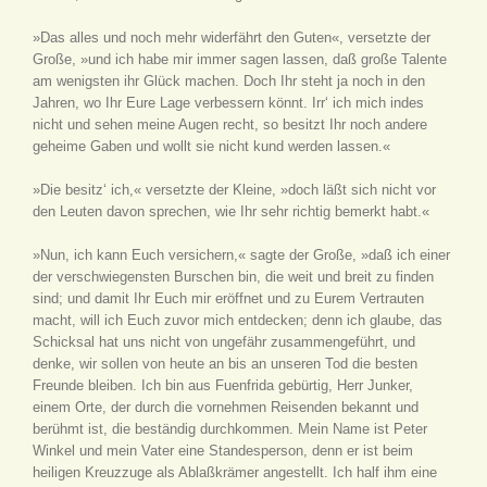
»Das alles und noch mehr widerfährt den Guten«, versetzte der
Große, »und ich habe mir immer sagen lassen, daß große Talente
am wenigsten ihr Glück machen. Doch Ihr steht ja noch in den
Jahren, wo Ihr Eure Lage verbessern könnt. Irr‘ ich mich indes
nicht und sehen meine Augen recht, so besitzt Ihr noch andere
geheime Gaben und wollt sie nicht kund werden lassen.«
»Die besitz‘ ich,« versetzte der Kleine, »doch läßt sich nicht vor
den Leuten davon sprechen, wie Ihr sehr richtig bemerkt habt.«
»Nun, ich kann Euch versichern,« sagte der Große, »daß ich einer
der verschwiegensten Burschen bin, die weit und breit zu finden
sind; und damit Ihr Euch mir eröffnet und zu Eurem Vertrauten
macht, will ich Euch zuvor mich entdecken; denn ich glaube, das
Schicksal hat uns nicht von ungefähr zusammengeführt, und
denke, wir sollen von heute an bis an unseren Tod die besten
Freunde bleiben. Ich bin aus Fuenfrida gebürtig, Herr Junker,
einem Orte, der durch die vornehmen Reisenden bekannt und
berühmt ist, die beständig durchkommen. Mein Name ist Peter
Winkel und mein Vater eine Standesperson, denn er ist beim
heiligen Kreuzzuge als Ablaßkrämer angestellt. Ich half ihm eine