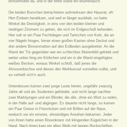
Binsenmatte da, und in der Mitte stand ein Blumenasch.
Die beiden Burschen betrachteten aufmerksam den Hausrat, eh‘
Herr Einbein herabkam, und weil er länger ausblieb, so hatte
Winkel die Dreistigkeit, in eins von den beiden kleinen und
niedrigen Zimmern zu gehen, die sich im Erdgeschoß befanden.
Hier sah er ein Paar Fechtdegen und Tartschen von Kork, die an
vier Nägeln hingen, ferner einen großen Kasten ohne Deckel und
drei andere Binsenmatten auf den Erdboden ausgebreitet. An die
Wand der Tür gegenüber war ein schlechtes Marienbild geklebt und
weiter unten hing ein Körbchen und ein in die Wand eingefügtes
weißes Becken, woraus Winkel schloß, daß jenes die
Almosenbüchse und dieses den Weihkessel vorstellen sollte, und
so verhielt sich’s auch.
Unterdessen kamen zwei junge Leute herein, ungefähr zwanzig
Jahre alt und als Studenten gekleidet, und nicht lange nachher
zwei Marktjungen und ein Blinder, die alle, ohne ein Wort zu reden,
in der Halle auf- und abgingen. Es dauerte nicht lange, so kamen
ein Paar Greise in Friesröcken und mit Brillen auf der Nase,
wodurch sie ein ernstes, ehrwürdiges Ansehen bekamen. Jeder
von ihnen hatte einen Rosenkranz mit klingenden Kügelchen in der
Hand. Nach ihnen kam ein altes Weib mit langen Rockschößen,