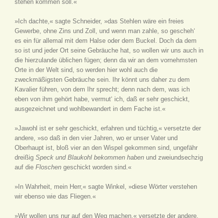
stehen kommen soll.«
»Ich dachte,« sagte Schneider, »das Stehlen wäre ein freies
Gewerbe, ohne Zins und Zoll, und wenn man zahle, so gescheh‘
es ein für allemal mit dem Halse oder dem Buckel. Doch da dem
so ist und jeder Ort seine Gebräuche hat, so wollen wir uns auch in
die hierzulande üblichen fügen; denn da wir an dem vornehmsten
Orte in der Welt sind, so werden hier wohl auch die
zweckmäßigsten Gebräuche sein. Ihr könnt uns daher zu dem
Kavalier führen, von dem Ihr sprecht; denn nach dem, was ich
eben von ihm gehört habe, vermut‘ ich, daß er sehr geschickt,
ausgezeichnet und wohlbewandert in dem Fache ist.«
»Jawohl ist er sehr geschickt, erfahren und tüchtig,« versetzte der
andere, »so daß in den vier Jahren, wo er unser Vater und
Oberhaupt ist, bloß vier an den
Wispel
gekommen sind, ungefähr
dreißig
Speck und Blaukohl bekommen
haben
und zweiundsechzig
auf die
Floschen
geschickt worden sind.«
»In Wahrheit, mein Herr,« sagte Winkel, »diese Wörter verstehen
wir ebenso wie das Fliegen.«
»Wir wollen uns nur auf den Weg machen,« versetzte der andere,