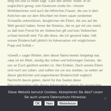
Weg tritt und zu ihnen sagt: ›Laßt den armen Teufel: er ist
unglücklich genug; sein Gewissen strafe ihn.‹ Unsere
Wohltäterinnen sind auch die hilfreichen Frauen, die uns in dem
Kettchen
wie vor dem
Mischbet
mit ihrem sauer verdienten
Schweiße unterstützen; desgleichen die Eltern, die uns auf die
Welt gesetzt haben; ferner der Notarius, der es gut mit uns meint,
so daß kein Frevel für ein Verbrechen gilt und kein Verbrechen
schwer bestraft wird. Für alle diese, die ich genannt habe, hält
unsere Brüderschaft jährlich ihr Adversarium mit möglichstem
Popp und Solität.«
»Gewiß,« sagte Winkler, dem dieser Name bereits beigelegt war,
»das ist ein Werk, würdig des hohen und tiefsinnigen Geistes, der
uns an Euch gerühmt worden ist, Herr Einbein. Doch unsere Eltern
sind noch am Leben, und sollten sie vor uns sterben, so wollen wir
dieser glücklichen und angesehenen Brüderschaft sogleich
Nachricht davon geben, damit für ihre Seelen diese
Rekondemnation oder dieses Adversarium, wovon Ihr gesprochen
habt, mit der gewöhnlichen Solennität und Pomp begangen werde;
Diese Website benutzt Cookies. Akzeptieren Sie dies? Lesen
wenn es nicht besser mit Solität und Popp geschieht, wie Ihr so
Sie auch unsere Datenschutz-Hinweise.
richtig Euch ausgedrückt habt.«
OK
Nein
Weiterlesen
»Das soll geschehen oder ich will kein ganzes Glied behalten«,