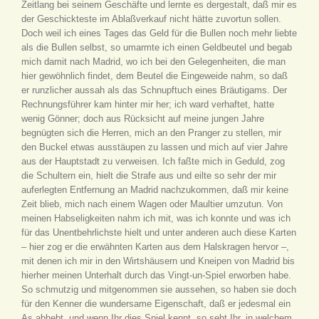
Zeitlang bei seinem Geschäfte und lernte es dergestalt, daß mir es
der Geschickteste im Ablaßverkauf nicht hätte zuvortun sollen.
Doch weil ich eines Tages das Geld für die Bullen noch mehr liebte
als die Bullen selbst, so umarmte ich einen Geldbeutel und begab
mich damit nach Madrid, wo ich bei den Gelegenheiten, die man
hier gewöhnlich findet, dem Beutel die Eingeweide nahm, so daß
er runzlicher aussah als das Schnupftuch eines Bräutigams. Der
Rechnungsführer kam hinter mir her; ich ward verhaftet, hatte
wenig Gönner; doch aus Rücksicht auf meine jungen Jahre
begnügten sich die Herren, mich an den Pranger zu stellen, mir
den Buckel etwas ausstäupen zu lassen und mich auf vier Jahre
aus der Hauptstadt zu verweisen. Ich faßte mich in Geduld, zog
die Schultern ein, hielt die Strafe aus und eilte so sehr der mir
auferlegten Entfernung an Madrid nachzukommen, daß mir keine
Zeit blieb, mich nach einem Wagen oder Maultier umzutun. Von
meinen Habseligkeiten nahm ich mit, was ich konnte und was ich
für das Unentbehrlichste hielt und unter anderen auch diese Karten
– hier zog er die erwähnten Karten aus dem Halskragen hervor –,
mit denen ich mir in den Wirtshäusern und Kneipen von Madrid bis
hierher meinen Unterhalt durch das Vingt-un-Spiel erworben habe.
So schmutzig und mitgenommen sie aussehen, so haben sie doch
für den Kenner die wundersame Eigenschaft, daß er jedesmal ein
As abhebt, und wenn Ihr dies Spiel kennt, so seht Ihr, in welchem