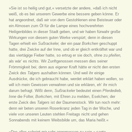
»Sie ist so heilig und gut,« versetzte der andere, »daß ich nicht
weiß, ob es bei unserem Gewerbe eine bessere geben könne. Er
hat angeordnet, daß wir von dem Gestohlenen eine Beisteuer oder
ein Almosen zum Öl für die Lampe eines hochverehrten
Heiligenbildes in dieser Stadt geben, und wir haben fürwahr große
Wirkungen von diesem guten Werke verspürt; denn in diesen
Tagen erhielt ein
Sußrackeler,
der ein paar
Borkchen
geschuppt
hatte, drei Zwicke auf der Inne, und ob er gleich entkräftet war und
das viertägige Fieber hatte, so ertrug er sie doch, ohne zu
pfeifen
,
als wär‘ es nichts. Wir Zunftgenossen messen dies seiner
Frömmigkeit bei; denn aus eigener Kraft hätte er nicht den ersten
Zwick des
Talgers
aushalten können. Und weil ihr einige
Ausdrücke, die ich gebraucht habe, werdet erklärt haben wollen, so
will ich mein Gewissen verwahren und sie erklären, eh‘ ihr mich
darum befragt. Wißt denn,
Sußrackeler
bedeutet einen
Pferdedieb,
Inne
die Folter,
Borkchen,
mit Ehren zu melden, Eselchen; der
erste Zwick des
Talgers
ist der Daumenstock. Wir tun noch mehr:
denn wir beten unseren Rosenkranz jeden Tag in der Woche, und
viele von unseren Leuten stehlen Freitags nicht und gehen
Sonnabends mit keinem Weibsbilde um, das Maria heißt.«
»Das alles scheint mir sehr angemessen zu sein,« sagte