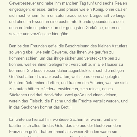
Gewerbesteuer und habe ihm manchen Tag fünf und sechs Realen
eingetragen; er esse, trinke und prasse wie ein König, ohne daß er
sich nach einem Herrn umzutun brauche, der Bürgschaft verlange
und ohne im Essen an eine bestimmte Stunde gebunden zu sein,
denn er finde es jederzeit in der geringsten Garküche, deren es
soviele und vorzügliche hier gäbe.
Den beiden Freunden gefiel die Beschreibung des kleinen Asturiers
so wenig übel, wie sein Gewerbe, das ihnen wie gerufen zu
kommen schien, um das ihrige sicher und versteckt treiben zu
können, weil es ihnen Gelegenheit verschaffte, in alle Häuser zu
kommen. Sie beschlossen daher augenblicklich, sich die nötigen
Gerätschaften dazu anzuschaffen, weil sie es ohne abgelegtes
Meisterstück treiben durften, und fragten den Asturier, was sie sich
zu kaufen hätten. »Jeder«, erwiderte er, »ein reines, neues
Säckchen und drei Handkörbe, zwei große und einen kleinen,
worein das Fleisch, die Fische und die Früchte verteilt werden, und
in das Säckchen kommt das Brot.«
Er führte sie hierauf hin, wo diese Sachen feil waren, und sie
kauften sich alles für das Geld, das sie aus der Beute von dem
Franzosen gelöst hatten. Innerhalb zweier Stunden waren sie