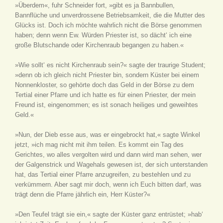
»Überdem«, fuhr Schneider fort, »gibt es ja Bannbullen,
Bannflüche und unverdrossene Betriebsamkeit, die die Mutter des
Glücks ist. Doch ich möchte wahrlich nicht die Börse genommen
haben; denn wenn Ew. Würden Priester ist, so dächt‘ ich eine
große Blutschande oder Kirchenraub begangen zu haben.«
»Wie sollt‘ es nicht Kirchenraub sein?« sagte der traurige Student;
»denn ob ich gleich nicht Priester bin, sondern Küster bei einem
Nonnenkloster, so gehörte doch das Geld in der Börse zu dem
Tertial einer Pfarre und ich hatte es für einen Priester, der mein
Freund ist, eingenommen; es ist sonach heiliges und geweihtes
Geld.«
»Nun, der Dieb esse aus, was er eingebrockt hat,« sagte Winkel
jetzt, »ich mag nicht mit ihm teilen. Es kommt ein Tag des
Gerichtes, wo alles vergolten wird und dann wird man sehen, wer
der Galgenstrick und Wagehals gewesen ist, der sich unterstanden
hat, das Tertial einer Pfarre anzugreifen, zu bestehlen und zu
verkümmern. Aber sagt mir doch, wenn ich Euch bitten darf, was
trägt denn die Pfarre jährlich ein, Herr Küster?«
»Den Teufel trägt sie ein,« sagte der Küster ganz entrüstet; »hab‘