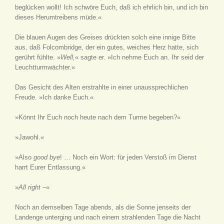
beglücken wollt! Ich schwöre Euch, daß ich ehrlich bin, und ich bin
dieses Herumtreibens müde.«
Die blauen Augen des Greises drückten solch eine innige Bitte
aus, daß Folcombridge, der ein gutes, weiches Herz hatte, sich
gerührt fühlte. »
Well,
« sagte er. »Ich nehme Euch an. Ihr seid der
Leuchtturmwächter.«
Das Gesicht des Alten erstrahlte in einer unaussprechlichen
Freude. »Ich danke Euch.«
»Könnt Ihr Euch noch heute nach dem Turme begeben?«
»Jawohl.«
»Also
good bye
! … Noch ein Wort: für jeden Verstoß im Dienst
harrt Eurer Entlassung.«
»
All right
–«
Noch an demselben Tage abends, als die Sonne jenseits der
Landenge unterging und nach einem strahlenden Tage die Nacht