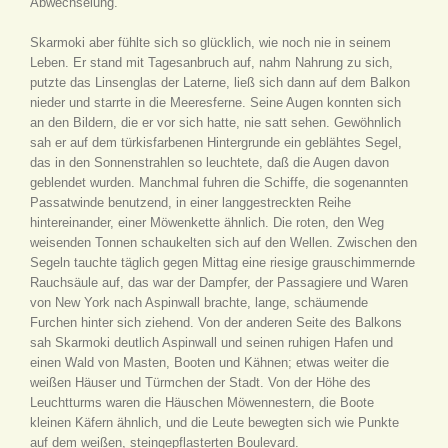
Abwechselung.
Skarmoki aber fühlte sich so glücklich, wie noch nie in seinem
Leben. Er stand mit Tagesanbruch auf, nahm Nahrung zu sich,
putzte das Linsenglas der Laterne, ließ sich dann auf dem Balkon
nieder und starrte in die Meeresferne. Seine Augen konnten sich
an den Bildern, die er vor sich hatte, nie satt sehen. Gewöhnlich
sah er auf dem türkisfarbenen Hintergrunde ein geblähtes Segel,
das in den Sonnenstrahlen so leuchtete, daß die Augen davon
geblendet wurden. Manchmal fuhren die Schiffe, die sogenannten
Passatwinde benutzend, in einer langgestreckten Reihe
hintereinander, einer Möwenkette ähnlich. Die roten, den Weg
weisenden Tonnen schaukelten sich auf den Wellen. Zwischen den
Segeln tauchte täglich gegen Mittag eine riesige grauschimmernde
Rauchsäule auf, das war der Dampfer, der Passagiere und Waren
von New York nach Aspinwall brachte, lange, schäumende
Furchen hinter sich ziehend. Von der anderen Seite des Balkons
sah Skarmoki deutlich Aspinwall und seinen ruhigen Hafen und
einen Wald von Masten, Booten und Kähnen; etwas weiter die
weißen Häuser und Türmchen der Stadt. Von der Höhe des
Leuchtturms waren die Häuschen Möwennestern, die Boote
kleinen Käfern ähnlich, und die Leute bewegten sich wie Punkte
auf dem weißen, steingepflasterten Boulevard.