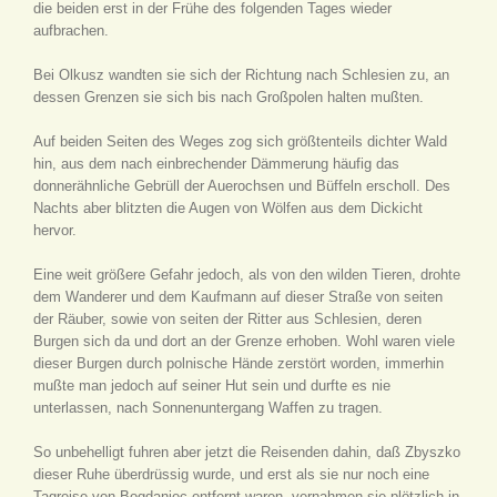
die beiden erst in der Frühe des folgenden Tages wieder
aufbrachen.
Bei Olkusz wandten sie sich der Richtung nach Schlesien zu, an
dessen Grenzen sie sich bis nach Großpolen halten mußten.
Auf beiden Seiten des Weges zog sich größtenteils dichter Wald
hin, aus dem nach einbrechender Dämmerung häufig das
donnerähnliche Gebrüll der Auerochsen und Büffeln erscholl. Des
Nachts aber blitzten die Augen von Wölfen aus dem Dickicht
hervor.
Eine weit größere Gefahr jedoch, als von den wilden Tieren, drohte
dem Wanderer und dem Kaufmann auf dieser Straße von seiten
der Räuber, sowie von seiten der Ritter aus Schlesien, deren
Burgen sich da und dort an der Grenze erhoben. Wohl waren viele
dieser Burgen durch polnische Hände zerstört worden, immerhin
mußte man jedoch auf seiner Hut sein und durfte es nie
unterlassen, nach Sonnenuntergang Waffen zu tragen.
So unbehelligt fuhren aber jetzt die Reisenden dahin, daß Zbyszko
dieser Ruhe überdrüssig wurde, und erst als sie nur noch eine
Tagreise von Bogdaniec entfernt waren, vernahmen sie plötzlich in