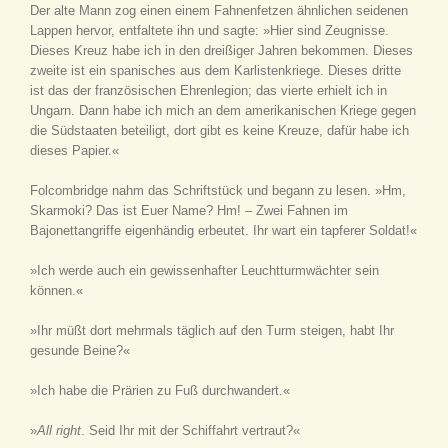
Der alte Mann zog einen einem Fahnenfetzen ähnlichen seidenen
Lappen hervor, entfaltete ihn und sagte: »Hier sind Zeugnisse.
Dieses Kreuz habe ich in den dreißiger Jahren bekommen. Dieses
zweite ist ein spanisches aus dem Karlistenkriege. Dieses dritte
ist das der französischen Ehrenlegion; das vierte erhielt ich in
Ungarn. Dann habe ich mich an dem amerikanischen Kriege gegen
die Südstaaten beteiligt, dort gibt es keine Kreuze, dafür habe ich
dieses Papier.«
Folcombridge nahm das Schriftstück und begann zu lesen. »Hm,
Skarmoki? Das ist Euer Name? Hm! – Zwei Fahnen im
Bajonettangriffe eigenhändig erbeutet. Ihr wart ein tapferer Soldat!«
»Ich werde auch ein gewissenhafter Leuchtturmwächter sein
können.«
»Ihr müßt dort mehrmals täglich auf den Turm steigen, habt Ihr
gesunde Beine?«
»Ich habe die Prärien zu Fuß durchwandert.«
»
All right
. Seid Ihr mit der Schiffahrt vertraut?«