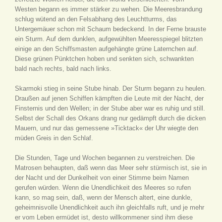
Westen begann es immer stärker zu wehen. Die Meeresbrandung
schlug wütend an den Felsabhang des Leuchtturms, das
Untergemäuer schon mit Schaum bedeckend. In der Ferne brauste
ein Sturm. Auf dem dunklen, aufgewühlten Meeresspiegel blitzten
einige an den Schiffsmasten aufgehängte grüne Laternchen auf.
Diese grünen Pünktchen hoben und senkten sich, schwankten
bald nach rechts, bald nach links.
Skarmoki stieg in seine Stube hinab. Der Sturm begann zu heulen.
Draußen auf jenen Schiffen kämpften die Leute mit der Nacht, der
Finsternis und den Wellen; in der Stube aber war es ruhig und still.
Selbst der Schall des Orkans drang nur gedämpft durch die dicken
Mauern, und nur das gemessene »Ticktack« der Uhr wiegte den
müden Greis in den Schlaf.
Die Stunden, Tage und Wochen begannen zu verstreichen. Die
Matrosen behaupten, daß wenn das Meer sehr stürmisch ist, sie in
der Nacht und der Dunkelheit von einer Stimme beim Namen
gerufen würden. Wenn die Unendlichkeit des Meeres so rufen
kann, so mag sein, daß, wenn der Mensch altert, eine dunkle,
geheimnisvolle Unendlichkeit auch ihn gleichfalls ruft, und je mehr
er vom Leben ermüdet ist, desto willkommener sind ihm diese