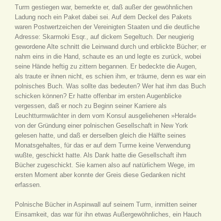
Turm gestiegen war, bemerkte er, daß außer der gewöhnlichen
Ladung noch ein Paket dabei sei. Auf dem Deckel des Pakets
waren Postwertzeichen der Vereinigten Staaten und die deutliche
Adresse: Skarmoki Esqr., auf dickem Segeltuch. Der neugierig
gewordene Alte schnitt die Leinwand durch und erblickte Bücher; er
nahm eins in die Hand, schaute es an und legte es zurück, wobei
seine Hände heftig zu zittern begannen. Er bedeckte die Augen,
als traute er ihnen nicht, es schien ihm, er träume, denn es war ein
polnisches Buch. Was sollte das bedeuten? Wer hat ihm das Buch
schicken können? Er hatte offenbar im ersten Augenblicke
vergessen, daß er noch zu Beginn seiner Karriere als
Leuchtturmwächter in dem vom Konsul ausgeliehenen »Herald«
von der Gründung einer polnischen Gesellschaft in New York
gelesen hatte, und daß er derselben gleich die Hälfte seines
Monatsgehaltes, für das er auf dem Turme keine Verwendung
wußte, geschickt hatte. Als Dank hatte die Gesellschaft ihm
Bücher zugeschickt. Sie kamen also auf natürlichem Wege, im
ersten Moment aber konnte der Greis diese Gedanken nicht
erfassen.
Polnische Bücher in Aspinwall auf seinem Turm, inmitten seiner
Einsamkeit, das war für ihn etwas Außergewöhnliches, ein Hauch