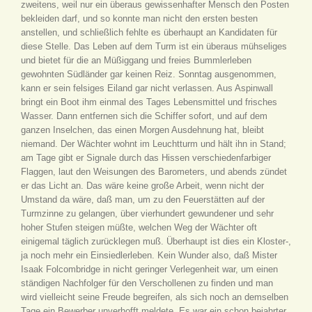
zweitens, weil nur ein überaus gewissenhafter Mensch den Posten
bekleiden darf, und so konnte man nicht den ersten besten
anstellen, und schließlich fehlte es überhaupt an Kandidaten für
diese Stelle. Das Leben auf dem Turm ist ein überaus mühseliges
und bietet für die an Müßiggang und freies Bummlerleben
gewohnten Südländer gar keinen Reiz. Sonntag ausgenommen,
kann er sein felsiges Eiland gar nicht verlassen. Aus Aspinwall
bringt ein Boot ihm einmal des Tages Lebensmittel und frisches
Wasser. Dann entfernen sich die Schiffer sofort, und auf dem
ganzen Inselchen, das einen Morgen Ausdehnung hat, bleibt
niemand. Der Wächter wohnt im Leuchtturm und hält ihn in Stand;
am Tage gibt er Signale durch das Hissen verschiedenfarbiger
Flaggen, laut den Weisungen des Barometers, und abends zündet
er das Licht an. Das wäre keine große Arbeit, wenn nicht der
Umstand da wäre, daß man, um zu den Feuerstätten auf der
Turmzinne zu gelangen, über vierhundert gewundener und sehr
hoher Stufen steigen müßte, welchen Weg der Wächter oft
einigemal täglich zurücklegen muß. Überhaupt ist dies ein Kloster-,
ja noch mehr ein Einsiedlerleben. Kein Wunder also, daß Mister
Isaak Folcombridge in nicht geringer Verlegenheit war, um einen
ständigen Nachfolger für den Verschollenen zu finden und man
wird vielleicht seine Freude begreifen, als sich noch an demselben
Tage ein Bewerber unverhofft meldete. Es war ein schon bejahrter