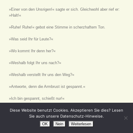
»Einer von den Unsrigen!« sagte er sich. Gleichwohl aber rief er:
»Halt!«
»Ruhe! Ruhe!« gebot eine Stimme in scherzhaftem Ton.
»Was seid Ihr für Leute?«
»Wo kommt Ihr denn her?«
»Weshalb folgt Ihr uns nach?«
»Weshalb verstellt Ihr uns den Weg?«
»Antworte, denn die Armbrust ist gespannt.«
»Ich bin gespannt, schießt nur!«
Diese Website benutzt Cookies. Akzeptieren Sie dies? Lesen
»Gebt eine vernünftige Antwort, sonst kommt Ihr ins Elend.«
Sie auch unsere Datenschutz-Hinweise.
Dem Gebot Zbyszkos ward indessen nicht entsprochen, sondern
OK
Nein
Weiterlesen
der fröhliche Gesang ertönte: