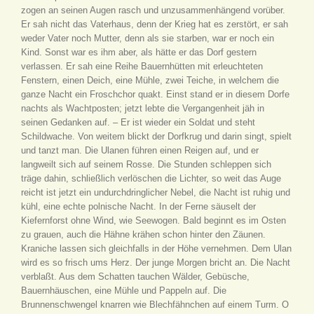
zogen an seinen Augen rasch und unzusammenhängend vorüber.
Er sah nicht das Vaterhaus, denn der Krieg hat es zerstört, er sah
weder Vater noch Mutter, denn als sie starben, war er noch ein
Kind. Sonst war es ihm aber, als hätte er das Dorf gestern
verlassen. Er sah eine Reihe Bauernhütten mit erleuchteten
Fenstern, einen Deich, eine Mühle, zwei Teiche, in welchem die
ganze Nacht ein Froschchor quakt. Einst stand er in diesem Dorfe
nachts als Wachtposten; jetzt lebte die Vergangenheit jäh in
seinen Gedanken auf. – Er ist wieder ein Soldat und steht
Schildwache. Von weitem blickt der Dorfkrug und darin singt, spielt
und tanzt man. Die Ulanen führen einen Reigen auf, und er
langweilt sich auf seinem Rosse. Die Stunden schleppen sich
träge dahin, schließlich verlöschen die Lichter, so weit das Auge
reicht ist jetzt ein undurchdringlicher Nebel, die Nacht ist ruhig und
kühl, eine echte polnische Nacht. In der Ferne säuselt der
Kiefernforst ohne Wind, wie Seewogen. Bald beginnt es im Osten
zu grauen, auch die Hähne krähen schon hinter den Zäunen.
Kraniche lassen sich gleichfalls in der Höhe vernehmen. Dem Ulan
wird es so frisch ums Herz. Der junge Morgen bricht an. Die Nacht
verblaßt. Aus dem Schatten tauchen Wälder, Gebüsche,
Bauernhäuschen, eine Mühle und Pappeln auf. Die
Brunnenschwengel knarren wie Blechfähnchen auf einem Turm. O