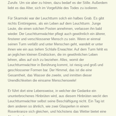
Zurufe. Um sie aber zu hören, dazu bedarf es der Stille. Außerdem
liebt es das Alter, sich im Vorgefühle des Todes zu isolieren.
Für Skarmoki war der Leuchtturm solch ein halbes Grab. Es gibt
nichts Eintönigeres, als ein Leben auf dem Leuchtturm. Junge
Leute, die einen solchen Posten annehmen, verlassen ihn bald
wieder. Der Leuchtturmwächter pflegt auch gewöhnlich ein älterer,
finsterer und verschlossener Mensch zu sein. Wenn er einmal
seinen Turm verläßt und unter Menschen geht, wandelt er unter
ihnen wie ein aus tiefem Schlafe Erwachter. Auf dem Turm fehlt es
an jeglichen kleinen Eindrücken, die im gewöhnlichen Leben
lehren, alles auf sich zu beziehen. Alles, womit der
Leuchtturmwächter in Berührung kommt, ist riesig und groß und
geschlossener Formen bar. Der Himmel, das ist die
eine
Gesamtheit, das Wasser die
zweite
, und inmitten dieser
Unendlichkeiten die einsame Menschenseele!
Er führt dort eine Lebensweise, in welcher der Gedanke ein
ununterbrochenes Hinbrüten wird, aus diesem Hinbrüten weckt den
Leuchtturmwächter selbst seine Beschäftigung nicht. Ein Tag ist
dem anderen so ähnlich, wie zwei Glasperlen in einem
Rosenkranze sich gleichen, und höchstens das Wetter bietet eine