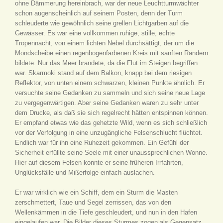
ohne Dämmerung hereinbrach, war der neue Leuchtturmwächter
schon augenscheinlich auf seinem Posten, denn der Turm
schleuderte wie gewöhnlich seine grellen Lichtgarben auf die
Gewässer. Es war eine vollkommen ruhige, stille, echte
Tropennacht, von einem lichten Nebel durchsättigt, der um die
Mondscheibe einen regenbogenfarbenen Kreis mit sanften Rändern
bildete. Nur das Meer brandete, da die Flut im Steigen begriffen
war. Skarmoki stand auf dem Balkon, knapp bei dem riesigen
Reflektor, von unten einem schwarzen, kleinen Punkte ähnlich. Er
versuchte seine Gedanken zu sammeln und sich seine neue Lage
zu vergegenwärtigen. Aber seine Gedanken waren zu sehr unter
dem Drucke, als daß sie sich regelrecht hätten entspinnen können.
Er empfand etwas wie das gehetzte Wild, wenn es sich schließlich
vor der Verfolgung in eine unzugängliche Felsenschlucht flüchtet.
Endlich war für ihn eine Ruhezeit gekommen. Ein Gefühl der
Sicherheit erfüllte seine Seele mit einer unaussprechlichen Wonne.
Hier auf diesem Felsen konnte er seine früheren Irrfahrten,
Unglücksfälle und Mißerfolge einfach auslachen.
Er war wirklich wie ein Schiff, dem ein Sturm die Masten
zerschmettert, Taue und Segel zerrissen, das von den
Wellenkämmen in die Tiefe geschleudert, und nun in den Hafen
eingelaufen war. Die Bilder dieses Sturmes zogen als Gegensatz