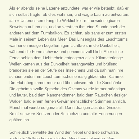
Als er abends seine Laterne anzündete, war er wie betäubt, daß er
sich selbst fragte, ob dies wahr sei, und wagte kaum zu antworten:
»Ja.« Unterdessen drang die Wirklichkeit mit unwiderlegbaren
Beweisen auf ihn ein, und so verstrich ihm eine Stunde nach der
anderen auf dem Turmbalkon. Es schien, als sähe er zum ersten
Male in seinem Leben das Meer. Das Linsenglas des Leuchtturms
warf einen riesigen kegelförmigen Lichtkreis in die Dunkelheit,
während die Ferne schwarz und geheimnisvoll blieb. Aber diese
Ferne schien dem Lichtschein entgegenzueilen. Kilometerlange
Wellen kamen aus der Dunkelheit herangewälzt und brüllend
brandeten sie an der Stufe des Inselchens und da sah man ihre
schäumenden, im Leuchtturmscheine rosig glitzernden Kämme.
Die Flut stieg immer mehr und überschwemmte die Sandbänke.
Die geheimnisvolle Sprache des Ozeans wurde immer mächtiger
und lauter, bald dem Kanonendonner, bald dem Rauschen riesiger
Wälder, bald einem fernen Gewirr menschlicher Stimmen ähnlich.
Manchmal wurde es ganz still. Dann drangen aus des Greises
Brust schwere Seufzer oder Schluchzen und alte Erinnerungen
quälten ihn.
Schließlich verwehte der Wind den Nebel und trieb schwarze,
zerfetzte Wolken herbei, die den Mond verschleierten. Vom