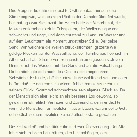
Des Morgens brachte eine leichte Ostbrise das menschliche
Stimmengewirr, welches vom Pfeifen der Dampfer übertönt wurde,
her, mittags war Siestazeit. Im Hafen hörte der Verkehr auf; die
Möwen verkrochen sich in Felsspalten, der Wellengang wurde
schwächer und träge, und dann entstand zu Land, zu Wasser und
auf dem Leuchtturm ein Moment ungetrübter Stille. Der gelbe
Sand, von welchem die Wellen zurückströmten, glitzerte wie
goldige Flocken auf der Wasserfläche; der Turmkorpus hob sich im
Äther scharf ab. Ströme von Sonnenstrahlen ergossen sich vom
Himmel auf das Wasser, auf den Sand und auf die Felsabhänge.
Da bemächtigte sich auch des Greises eine angenehme
Schwäche. Er fühlte, daß ihm diese Ruhe wohltuend sei, und da er
hoffte, daß sie dauernd sein würde, fehlte ihm nichts mehr zu
seinem Glück. Skarmoki schmachtete sein eigenes Glück an. Da
der Mensch sich aber leicht an ein besseres Los gewöhnt, so
gewann er allmählich Vertrauen und Zuversicht; denn er dachte,
wenn die Menschen für Invaliden Häuser bauen, warum sollte Gott
schließlich seinem Invaliden keine Zufluchtsstätte gewähren.
Die Zeit verfloß und bestärkte ihn in dieser Überzeugung. Der Alte
lebte sich mit dem Leuchtturm, den Felsabhängen, den