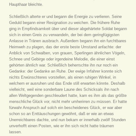
Haupthaar bleichte.
Schließlich alterte er und begann die Energie zu verlieren. Seine
Geduld begann einer Resignation zu weichen. Die frühere Ruhe
ging in Empfindsamkeit über und dieser abgehärtete Soldat begann
sich in einen Greis zu verwandeln, der bei dem geringfügigsten
Anlasse in Tränen ausbrach. Außerdem begann ihn ein furchtbares
Heimweh zu plagen, das der erste beste Umstand anfachte: der
Anblick von Schwalben, von grauen, Sperlingen ähnlichen Vögeln,
Schnee und Gebirge oder irgendeine Melodie, die einer einst
gehörten ähnlich war. Schließlich beherrschte ihn nur noch ein
Gedanke: der Gedanke an Ruhe. Der ewige Irrfahrer konnte sich
nichts Erwünschteres vorstellen, als einen ruhigen Winkel, in
welchem er ausruhen und das Ende still erwarten könnte. Deshalb
vielleicht, weil eine sonderbare Laune des Schicksals ihn nach
allen Weltgegenden geschleudert hatte, kam es ihm als das größte
menschliche Glück vor, nicht mehr umherirren zu müssen. Er hatte
fürwahr Anspruch auf solch ein bescheidenes Glück, er war aber
schon so an Enttäuschungen gewöhnt, daß er wie an etwas
Unerreichbares dachte, und nun bekam er innerhalb zwölf Stunden
unverhofft einen Posten, wie er ihn sich nicht hatte träumen
lassen.