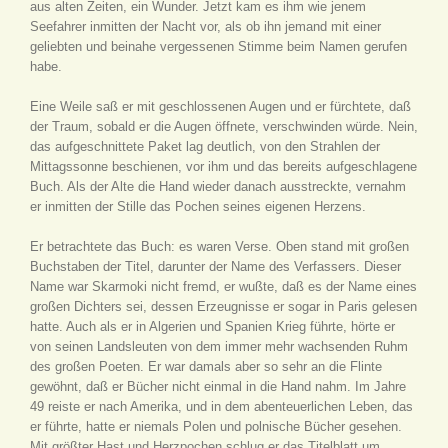
aus alten Zeiten, ein Wunder. Jetzt kam es ihm wie jenem
Seefahrer inmitten der Nacht vor, als ob ihn jemand mit einer
geliebten und beinahe vergessenen Stimme beim Namen gerufen
habe.
Eine Weile saß er mit geschlossenen Augen und er fürchtete, daß
der Traum, sobald er die Augen öffnete, verschwinden würde. Nein,
das aufgeschnittete Paket lag deutlich, von den Strahlen der
Mittagssonne beschienen, vor ihm und das bereits aufgeschlagene
Buch. Als der Alte die Hand wieder danach ausstreckte, vernahm
er inmitten der Stille das Pochen seines eigenen Herzens.
Er betrachtete das Buch: es waren Verse. Oben stand mit großen
Buchstaben der Titel, darunter der Name des Verfassers. Dieser
Name war Skarmoki nicht fremd, er wußte, daß es der Name eines
großen Dichters sei, dessen Erzeugnisse er sogar in Paris gelesen
hatte. Auch als er in Algerien und Spanien Krieg führte, hörte er
von seinen Landsleuten von dem immer mehr wachsenden Ruhm
des großen Poeten. Er war damals aber so sehr an die Flinte
gewöhnt, daß er Bücher nicht einmal in die Hand nahm. Im Jahre
49 reiste er nach Amerika, und in dem abenteuerlichen Leben, das
er führte, hatte er niemals Polen und polnische Bücher gesehen.
Mit größter Hast und Herzpochen schlug er das Titelblatt um.