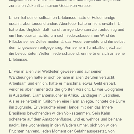
zur stillen Zukunft an seinen Gedanken vorüber.
Einen Teil seiner seltsamen Erlebnisse hatte er Folcombridge
erzählt, aber tausend andere Abenteuer hatte er nicht erwähnt. Er
hatte das Unglück, daß, so oft er irgendwo sein Zelt aufschlug und
ein Herdfeuer anfachte, um sich niederzulassen, ein Wind die
Pflöcke seines Zeltes niederriß, das Feuer verwehte und ihn selbst
dem Ungewissen entgegentrug. Von seinem Turmbalkon jetzt auf
die beleuchteten Wellen niederschauend, erinnerte er sich an seine
Erlebnisse.
Er war in allen vier Weltteilen gewesen und auf seinen
Wanderungen hatte er sich beinahe in allen Berufen versucht.
Arbeitsam und ehrlich, hatte er manchmal etwas Geld erspart,
verlor es aber immer trotz der größten Vorsicht. Er war Goldgräber
in Australien, Diamantensucher in Afrika, Landjäger in Ostindien.
Als er seinerzeit in Kalifornien eine Farm anlegte, richtete die Dürre
ihn zugrunde. Er versuchte einen Handel mit den das Innere
Brasiliens bewohnenden wilden Volksstämmen. Sein Kahn
scheiterte auf dem Amazonenflusse, und er, wehrlos und beinahe
nackt, irrte wochenlang in den Wäldern umher, sich von wilden
Früchten nährend, jeden Moment der Gefahr ausgesetzt, von