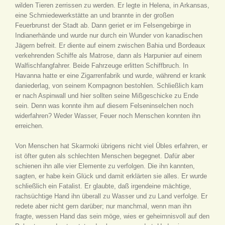
wilden Tieren zerrissen zu werden. Er legte in Helena, in Arkansas,
eine Schmiedewerkstätte an und brannte in der großen
Feuerbrunst der Stadt ab. Dann geriet er im Felsengebirge in
Indianerhände und wurde nur durch ein Wunder von kanadischen
Jägern befreit. Er diente auf einem zwischen Bahia und Bordeaux
verkehrenden Schiffe als Matrose, dann als Harpunier auf einem
Walfischfangfahrer. Beide Fahrzeuge erlitten Schiffbruch. In
Havanna hatte er eine Zigarrenfabrik und wurde, während er krank
daniederlag, von seinem Kompagnon bestohlen. Schließlich kam
er nach Aspinwall und hier sollten seine Mißgeschicke zu Ende
sein. Denn was konnte ihm auf diesem Felseninselchen noch
widerfahren? Weder Wasser, Feuer noch Menschen konnten ihn
erreichen.
Von Menschen hat Skarmoki übrigens nicht viel Übles erfahren, er
ist öfter guten als schlechten Menschen begegnet. Dafür aber
schienen ihn alle vier Elemente zu verfolgen. Die ihn kannten,
sagten, er habe kein Glück und damit erklärten sie alles. Er wurde
schließlich ein Fatalist. Er glaubte, daß irgendeine mächtige,
rachsüchtige Hand ihn überall zu Wasser und zu Land verfolge. Er
redete aber nicht gern darüber; nur manchmal, wenn man ihn
fragte, wessen Hand das sein möge, wies er geheimnisvoll auf den