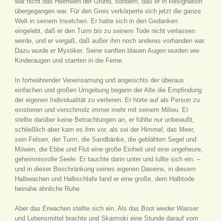
war nicht das Heimweh der Grund, sondern, daß er in Resignation
übergegangen war. Für den Greis verkörperte sich jetzt die ganze
Welt in seinem Inselchen. Er hatte sich in den Gedanken
eingelebt, daß er den Turm bis zu seinem Tode nicht verlassen
werde, und er vergaß, daß außer ihm noch anderes vorhanden war.
Dazu wurde er Mystiker. Seine sanften blauen Augen wurden wie
Kinderaugen und starrten in die Ferne.
In fortwährender Vereinsamung und angesichts der überaus
einfachen und großen Umgebung begann der Alte die Empfindung
der eigenen Individualität zu verlieren. Er hörte auf als Person zu
existieren und verschmolz immer mehr mit seinem Milieu. Er
stellte darüber keine Betrachtungen an, er fühlte nur unbewußt,
schließlich aber kam es ihm vor, als sei der Himmel, das Meer,
sein Felsen, der Turm, die Sandbänke, die geblähten Segel und
Möwen, die Ebbe und Flut eine große Einheit und eine ungeheure,
geheimnisvolle Seele. Er tauchte darin unter und lullte sich ein. –
und in dieser Beschränkung seines eigenen Daseins, in diesem
Halbwachen und Halbschlafe fand er eine große, dem Halbtode
beinahe ähnliche Ruhe.
Aber das Erwachen stellte sich ein. Als das Boot wieder Wasser
und Lebensmittel brachte und Skarmoki eine Stunde darauf vom