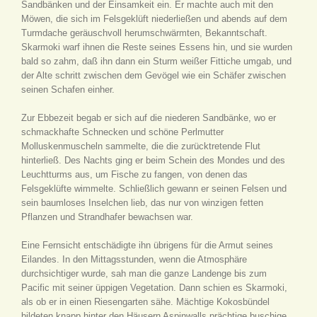
Sandbänken und der Einsamkeit ein. Er machte auch mit den
Möwen, die sich im Felsgeklüft niederließen und abends auf dem
Turmdache geräuschvoll herumschwärmten, Bekanntschaft.
Skarmoki warf ihnen die Reste seines Essens hin, und sie wurden
bald so zahm, daß ihn dann ein Sturm weißer Fittiche umgab, und
der Alte schritt zwischen dem Gevögel wie ein Schäfer zwischen
seinen Schafen einher.
Zur Ebbezeit begab er sich auf die niederen Sandbänke, wo er
schmackhafte Schnecken und schöne Perlmutter
Molluskenmuscheln sammelte, die die zurücktretende Flut
hinterließ. Des Nachts ging er beim Schein des Mondes und des
Leuchtturms aus, um Fische zu fangen, von denen das
Felsgeklüfte wimmelte. Schließlich gewann er seinen Felsen und
sein baumloses Inselchen lieb, das nur von winzigen fetten
Pflanzen und Strandhafer bewachsen war.
Eine Fernsicht entschädigte ihn übrigens für die Armut seines
Eilandes. In den Mittagsstunden, wenn die Atmosphäre
durchsichtiger wurde, sah man die ganze Landenge bis zum
Pacific mit seiner üppigen Vegetation. Dann schien es Skarmoki,
als ob er in einen Riesengarten sähe. Mächtige Kokosbündel
bildeten knapp hinter den Häusern Aspinwalls prächtige buschige