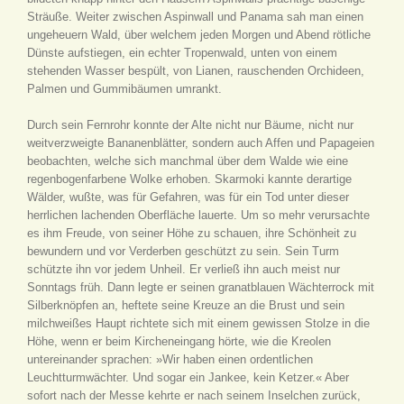
Sträuße. Weiter zwischen Aspinwall und Panama sah man einen
ungeheuern Wald, über welchem jeden Morgen und Abend rötliche
Dünste aufstiegen, ein echter Tropenwald, unten von einem
stehenden Wasser bespült, von Lianen, rauschenden Orchideen,
Palmen und Gummibäumen umrankt.
Durch sein Fernrohr konnte der Alte nicht nur Bäume, nicht nur
weitverzweigte Bananenblätter, sondern auch Affen und Papageien
beobachten, welche sich manchmal über dem Walde wie eine
regenbogenfarbene Wolke erhoben. Skarmoki kannte derartige
Wälder, wußte, was für Gefahren, was für ein Tod unter dieser
herrlichen lachenden Oberfläche lauerte. Um so mehr verursachte
es ihm Freude, von seiner Höhe zu schauen, ihre Schönheit zu
bewundern und vor Verderben geschützt zu sein. Sein Turm
schützte ihn vor jedem Unheil. Er verließ ihn auch meist nur
Sonntags früh. Dann legte er seinen granatblauen Wächterrock mit
Silberknöpfen an, heftete seine Kreuze an die Brust und sein
milchweißes Haupt richtete sich mit einem gewissen Stolze in die
Höhe, wenn er beim Kircheneingang hörte, wie die Kreolen
untereinander sprachen: »Wir haben einen ordentlichen
Leuchtturmwächter. Und sogar ein Jankee, kein Ketzer.« Aber
sofort nach der Messe kehrte er nach seinem Inselchen zurück,