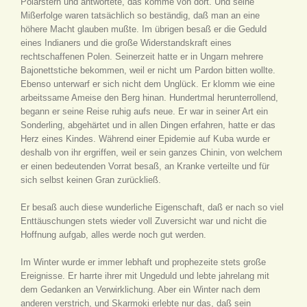
Polarstern und antwortete, das komme von dort. Und seine
Mißerfolge waren tatsächlich so beständig, daß man an eine
höhere Macht glauben mußte. Im übrigen besaß er die Geduld
eines Indianers und die große Widerstandskraft eines
rechtschaffenen Polen. Seinerzeit hatte er in Ungarn mehrere
Bajonettstiche bekommen, weil er nicht um Pardon bitten wollte.
Ebenso unterwarf er sich nicht dem Unglück. Er klomm wie eine
arbeitssame Ameise den Berg hinan. Hundertmal herunterrollend,
begann er seine Reise ruhig aufs neue. Er war in seiner Art ein
Sonderling, abgehärtet und in allen Dingen erfahren, hatte er das
Herz eines Kindes. Während einer Epidemie auf Kuba wurde er
deshalb von ihr ergriffen, weil er sein ganzes Chinin, von welchem
er einen bedeutenden Vorrat besaß, an Kranke verteilte und für
sich selbst keinen Gran zurückließ.
Er besaß auch diese wunderliche Eigenschaft, daß er nach so viel
Enttäuschungen stets wieder voll Zuversicht war und nicht die
Hoffnung aufgab, alles werde noch gut werden.
Im Winter wurde er immer lebhaft und prophezeite stets große
Ereignisse. Er harrte ihrer mit Ungeduld und lebte jahrelang mit
dem Gedanken an Verwirklichung. Aber ein Winter nach dem
anderen verstrich, und Skarmoki erlebte nur das, daß sein