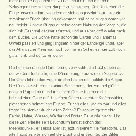
mehr und sie begannen ihn zu beschnäbeln und mit ihren
Schwingen über seinem Haupte zu schweben. Das Rauschen der
Flügel erweckte ihn. Nachdem er sich ausgeweint hatte, war ein
strahlender Friede über ihn gekommen und seine Augen waren wie
neu belebt. Unbewußt gab er seine ganze Nahrung den Vögeln, die
sich mit Geschrei darüber stürzten, und er selbst griff wieder nach
dem Buche. Die Sonne hatte schon die Gärten und Panamas
Urwald passiert und ging langsam hinter der Landenge unter, aber
das Atlantische Meer war noch voll hellen Scheines, die Luft noch
ganz licht, und so las er weiter–-
Die hereinbrechende Dämmerung verwischte die Buchstaben auf
der weißen Buchseite, eine Dämmerung, kurz wie ein Augenblick.
Der Greis lehnte das Haupt an den Felsen und schloß die Augen.
Die Gedichte zitterten in seiner Seele nach, der Himmel glühte
noch in Purpurtinten und in seinem Geiste tauchten die
heimatlichen Gaue auf. In seinen Ohren rauschten Kiefernwälder,
plätscherten heimatliche Flüsse. Er sah alles, wie es war und alles
fragte ihn: denkst du der alten Zeiten? Er sah weitgestreckte
Felder, Haine, Wiesen, Wälder und Dörfer. Es wurde Nacht. Um
diese Zeit erhellte sein Leuchtturm längst schon das
Meeresdunkel, er selbst aber ist jetzt in seinem Heimatsdorfe. Das
alte Haupt senkte sich auf die Brust und er träumte. Die Bilder