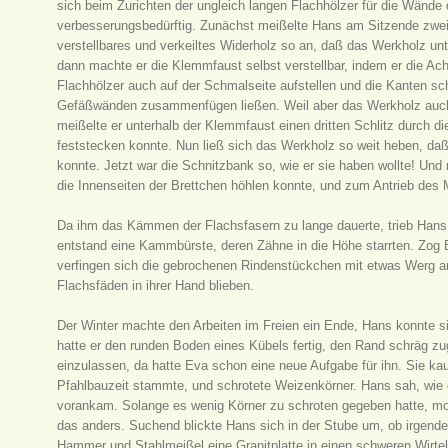
sich beim Zurichten der ungleich langen Flachhölzer für die Wände
verbesserungsbedürftig. Zunächst meißelte Hans am Sitzende zwei n
verstellbares und verkeiltes Widerholz so an, daß das Werkholz unt
dann machte er die Klemmfaust selbst verstellbar, indem er die Ac
Flachhölzer auch auf der Schmalseite aufstellen und die Kanten s
Gefäßwänden zusammenfügen ließen. Weil aber das Werkholz auch 
meißelte er unterhalb der Klemmfaust einen dritten Schlitz durch di
feststecken konnte. Nun ließ sich das Werkholz so weit heben, daß
konnte. Jetzt war die Schnitzbank so, wie er sie haben wollte! Un
die Innenseiten der Brettchen höhlen konnte, und zum Antrieb des 
Da ihm das Kämmen der Flachsfasern zu lange dauerte, trieb Hans
entstand eine Kammbürste, deren Zähne in die Höhe starrten. Zog 
verfingen sich die gebrochenen Rindenstückchen mit etwas Werg a
Flachsfäden in ihrer Hand blieben.
Der Winter machte den Arbeiten im Freien ein Ende, Hans konnte 
hatte er den runden Boden eines Kübels fertig, den Rand schräg zu
einzulassen, da hatte Eva schon eine neue Aufgabe für ihn. Sie kau
Pfahlbauzeit stammte, und schrotete Weizenkörner. Hans sah, wie of
vorankam. Solange es wenig Körner zu schroten gegeben hatte, mo
das anders. Suchend blickte Hans sich in der Stube um, ob irgende
Hammer und Stahlmeißel eine Granitplatte in einen schweren Wirte