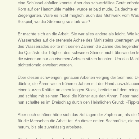
eine Schüssel abfallen konnte. Aber das schwerfällige Gerät erforde
Korn auf der Handmühle mahlte, wurde er bald müde. Da dachte er
Ziegengarten. Wäre es nicht möglich, auch das Mühlwerk vom Wass
Beispiel, wo die Strömung so stark war?
Er machte sich an die Arbeit. Sie war alles andere als leicht. Wie 
Wasserrades auf die stehende Achse des Mahlsteins übertragen werd
des Wasserrades sollte mit seinen Zähnen die Zähne des liegenden
die Quirläste die Trägheit des schweren Steines nicht überwinden 
die wiederum nur an eisernen Achsen sitzen konnten. Um das Mahl
trichterförmig erweitert werden.
Über diesen schwierigen, genauen Arbeiten verging der Sommer. Di
dünkte, die Ähren wie in früheren Jahren mit der Hand auszuklaub
einen kurzen Knüttel an einen langen Stock, breitete auf dem rei
und schlug mit seinem Flegel die Körner aus den Ähren. Peter mach
nun schallte es im Dreischlag durch den Heimlichen Grund: »Tipp-t
Aber noch schöner hörte sich das Schlagen der Zapfen an, als di
für die Menschen die Arbeit tat. An dieser ersten Bachmühle, die 
herum, bis sie zuverlässig arbeitete.