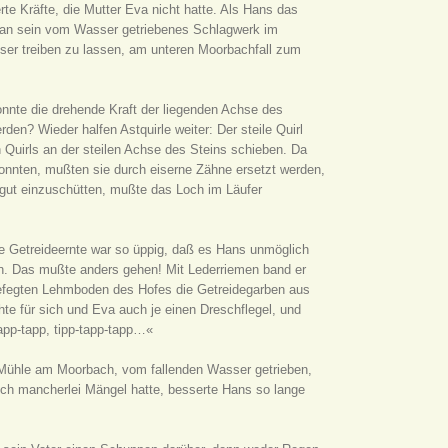
rte Kräfte, die Mutter Eva nicht hatte. Als Hans das
 an sein vom Wasser getriebenes Schlagwerk im
er treiben zu lassen, am unteren Moorbachfall zum
konnte die drehende Kraft der liegenden Achse des
en? Wieder halfen Astquirle weiter: Der steile Quirl
 Quirls an der steilen Achse des Steins schieben. Da
konnten, mußten sie durch eiserne Zähne ersetzt werden,
gut einzuschütten, mußte das Loch im Läufer
e Getreideernte war so üppig, daß es Hans unmöglich
en. Das mußte anders gehen! Mit Lederriemen band er
ngefegten Lehmboden des Hofes die Getreidegarben aus
te für sich und Eva auch je einen Dreschflegel, und
app-tapp, tipp-tapp-tapp…«
e Mühle am Moorbach, vom fallenden Wasser getrieben,
noch mancherlei Mängel hatte, besserte Hans so lange