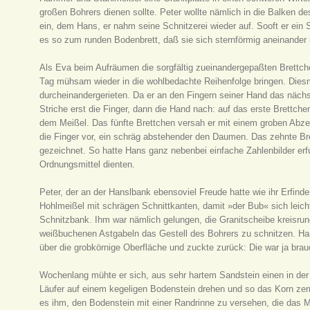
großen Bohrers dienen sollte. Peter wollte nämlich in die Balken d
ein, dem Hans, er nahm seine Schnitzerei wieder auf. Sooft er ein S
es so zum runden Bodenbrett, daß sie sich sternförmig aneinander 
Als Eva beim Aufräumen die sorgfältig zueinandergepaßten Brettc
Tag mühsam wieder in die wohlbedachte Reihenfolge bringen. Diesma
durcheinandergerieten. Da er an den Fingern seiner Hand das nächs
Striche erst die Finger, dann die Hand nach: auf das erste Brettchen
dem Meißel. Das fünfte Brettchen versah er mit einem groben Abzei
die Finger vor, ein schräg abstehender den Daumen. Das zehnte Br
gezeichnet. So hatte Hans ganz nebenbei einfache Zahlenbilder erfu
Ordnungsmittel dienten.
Peter, der an der Hanslbank ebensoviel Freude hatte wie ihr Erfin
Hohlmeißel mit schrägen Schnittkanten, damit »der Bub« sich leicht
Schnitzbank. Ihm war nämlich gelungen, die Granitscheibe kreisrun
weißbuchenen Astgabeln das Gestell des Bohrers zu schnitzen. Hans
über die grobkörnige Oberfläche und zuckte zurück: Die war ja brau
Wochenlang mühte er sich, aus sehr hartem Sandstein einen in der M
Läufer auf einem kegeligen Bodenstein drehen und so das Korn zer
es ihm, den Bodenstein mit einer Randrinne zu versehen, die das M