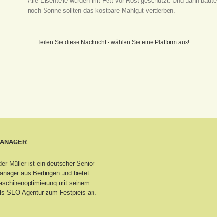
Alle Eisenteile wurden mit Fett vor Rost geschützt. Und dann bau
noch Sonne sollten das kostbare Mahlgut verderben.
Teilen Sie diese Nachricht - wählen Sie eine Platform aus!
MANAGER
er Müller ist ein deutscher Senior
nager aus Bertingen
und bietet
schinenoptimierung mit seinem
ls SEO Agentur zum Festpreis an.