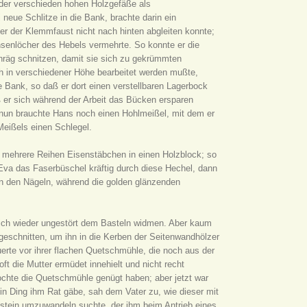
 der verschieden hohen Holzgefäße als
eue Schlitze in die Bank, brachte darin ein
er der Klemmfaust nicht nach hinten abgleiten konnte;
hsenlöcher des Hebels vermehrte. So konnte er die
chräg schnitzen, damit sie sich zu gekrümmten
in verschiedener Höhe bearbeitet werden mußte,
e Bank, so daß er dort einen verstellbaren Lagerbock
 er sich während der Arbeit das Bücken ersparen
d nun brauchte Hans noch einen Hohlmeißel, mit dem er
Meißels einen Schlegel.
 mehrere Reihen Eisenstäbchen in einen Holzblock; so
Eva das Faserbüschel kräftig durch diese Hechel, dann
n den Nägeln, während die golden glänzenden
sich wieder ungestört dem Basteln widmen. Aber kaum
geschnitten, um ihn in die Kerben der Seitenwandhölzer
erte vor ihrer flachen Quetschmühle, die noch aus der
t die Mutter ermüdet innehielt und nicht recht
chte die Quetschmühle genügt haben; aber jetzt war
in Ding ihm Rat gäbe, sah dem Vater zu, wie dieser mit
lstein umzuwandeln suchte, der ihm beim Antrieb eines