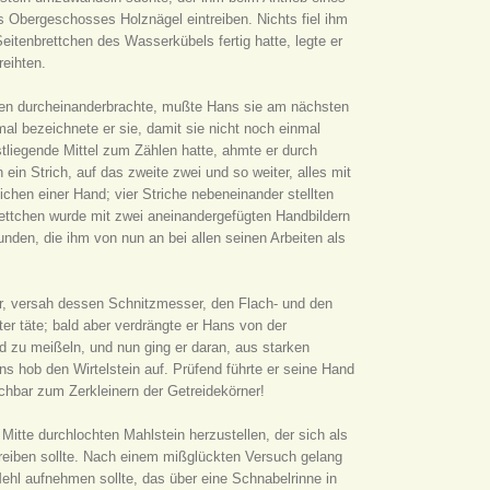
es Obergeschosses Holznägel eintreiben. Nichts fiel ihm
eitenbrettchen des Wasserkübels fertig hatte, legte er
reihten.
hen durcheinanderbrachte, mußte Hans sie am nächsten
l bezeichnete er sie, damit sie nicht noch einmal
tliegende Mittel zum Zählen hatte, ahmte er durch
 ein Strich, auf das zweite zwei und so weiter, alles mit
chen einer Hand; vier Striche nebeneinander stellten
ettchen wurde mit zwei aneinandergefügten Handbildern
nden, die ihm von nun an bei allen seinen Arbeiten als
der, versah dessen Schnitzmesser, den Flach- und den
er täte; bald aber verdrängte er Hans von der
d zu meißeln, und nun ging er daran, aus starken
 hob den Wirtelstein auf. Prüfend führte er seine Hand
chbar zum Zerkleinern der Getreidekörner!
itte durchlochten Mahlstein herzustellen, der sich als
reiben sollte. Nach einem mißglückten Versuch gelang
ehl aufnehmen sollte, das über eine Schnabelrinne in