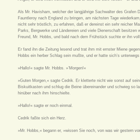
Als Mr. Havisham, welcher der langjährige Sachwalter des Grafen Do
Fauntleroy nach England zu bringen, am nächsten Tage wiederkam, e
nicht sehr tröstlich, zu erfahren, daß er dereinst ein sehr reicher 
Parks, Bergwerke und Ländereien und viele Dienerschaft besitzen
Freund, Mr. Hobbs, und bald nach dem Frühstück suchte er ihn vol
Er fand ihn die Zeitung lesend und trat ihm mit ernster Miene gegen
Hobbs ein herber Schlag sein mußte, und er hatte sich’s unterwegs 
»Hallo!« sagte Mr. Hobbs. »’Morgen!«
»Guten Morgen,« sagte Cedrik. Er kletterte nicht wie sonst auf sei
Biskuitkasten und schlug die Beine übereinander und schwieg so la
hinüber nach ihm hinschielte.
»Hallo!« sagte er noch einmal.
Cedrik faßte sich ein Herz.
»Mr. Hobbs,« begann er, »wissen Sie noch, von was wir gestern v