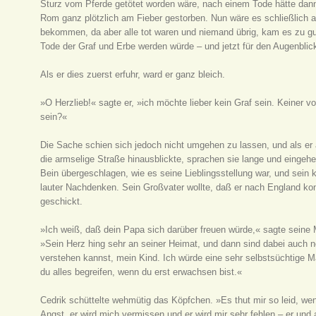
Sturz vom Pferde getötet worden wäre, nach einem Tode hätte dann 
Rom ganz plötzlich am Fieber gestorben. Nun wäre es schließlich 
bekommen, da aber alle tot waren und niemand übrig, kam es zu gu
Tode der Graf und Erbe werden würde – und jetzt für den Augenblick
Als er dies zuerst erfuhr, ward er ganz bleich.
»O Herzlieb!« sagte er, »ich möchte lieber kein Graf sein. Keiner v
sein?«
Die Sache schien sich jedoch nicht umgehen zu lassen, und als e
die armselige Straße hinausblickte, sprachen sie lange und eingeh
Bein übergeschlagen, wie es seine Lieblingsstellung war, und sein k
lauter Nachdenken. Sein Großvater wollte, daß er nach England ko
geschickt.
»Ich weiß, daß dein Papa sich darüber freuen würde,« sagte seine
»Sein Herz hing sehr an seiner Heimat, und dann sind dabei auch n
verstehen kannst, mein Kind. Ich würde eine sehr selbstsüchtige Ma
du alles begreifen, wenn du erst erwachsen bist.«
Cedrik schüttelte wehmütig das Köpfchen. »Es thut mir so leid, we
Angst, er wird mich vermissen und er wird mir sehr fehlen – er und a