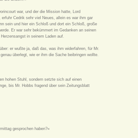
rincourt war, und der die Mission hatte, Lord
rfuhr Cedrik sehr viel Neues, allein es war ihm gar
Mann sein und hier ein Schloß und dort ein Schloß, große
 werde. Er war sehr bekümmert im Gedanken an seinen
l Herzensangst in seinem Laden auf.
über: er wußte ja, daß das, was ihm widerfahren, für Mr.
genau überlegt, wie er ihm die Sache beibringen wollte.
nen hohen Stuhl, sondern setzte sich auf einen
nge, bis Mr. Hobbs fragend über sein Zeitungsblatt
ormittag gesprochen haben?«