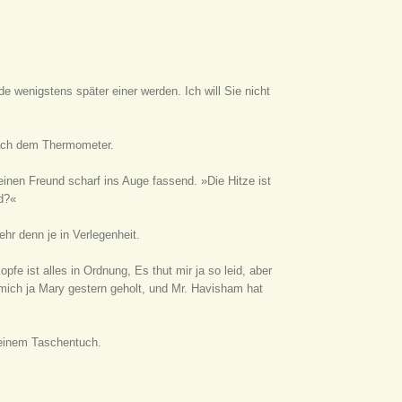
de wenigstens später einer werden. Ich will Sie nicht
 nach dem Thermometer.
einen Freund scharf ins Auge fassend. »Die Hitze ist
d?«
hr denn je in Verlegenheit.
e ist alles in Ordnung, Es thut mir ja so leid, aber
 mich ja Mary gestern geholt, und Mr. Havisham hat
seinem Taschentuch.