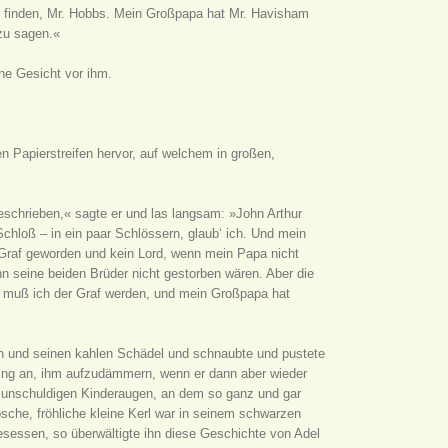
in finden, Mr. Hobbs. Mein Großpapa hat Mr. Havisham
zu sagen.«
ine Gesicht vor ihm.
en Papierstreifen hervor, auf welchem in großen,
geschrieben,« sagte er und las langsam: »John Arthur
Schloß – in ein paar Schlössern, glaub‘ ich. Und mein
n Graf geworden und kein Lord, wenn mein Papa nicht
 seine beiden Brüder nicht gestorben wären. Aber die
alb muß ich der Graf werden, und mein Großpapa hat
rn und seinen kahlen Schädel und schnaubte und pustete
 fing an, ihm aufzudämmern, wenn er dann aber wieder
n, unschuldigen Kinderaugen, an dem so ganz und gar
sche, fröhliche kleine Kerl war in seinem schwarzen
esessen, so überwältigte ihn diese Geschichte von Adel