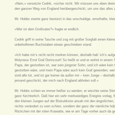
»Nein,« versetzte Cedrik, »sicher nicht. Wir müssen uns eben dre
den ganzen Weg von England herübergeschickt, um uns das alles 
Mr. Hobbs starrte ganz bestürzt in das unschuldige, ernsthafte, kle
»Wer ist dein Großvater?« fragte er endlich.
Cedrik griff in seine Tasche und zog mit großer Sorgfalt einen klein
unbeholfenen Buchstaben etwas geschrieben stand.
»Ich habe mir’s nicht recht merken können, deshalb hab‘ ich’s auf
Molyneux Errol Graf Dorincourt! So heißt er und er wohnt in einem 
Papa, der gestorben ist, war sein jüngster Sohn; und ich wäre kei
gestorben wäre, und mein Papa wäre auch kein Graf geworden, wenn
sind alle tot, und ist gar keiner da außer mir – kein Junge – desh
jemand geschickt, der mich nach England abholen soll.«
Mr. Hobbs schien es immer heißer zu werden, er wischte seine Sti
ganz fürchterlich. Daß hier ein sehr merkwürdiges Ereignis vorlag,
den kleinen Jungen auf der Biskuitkiste ansah mit den ängstliche
nichts verändert zu sein schien, sondern der ganz der nämliche hüb
Röckchen mit der roten Krawatte, wie er am Tage vorher auch da g