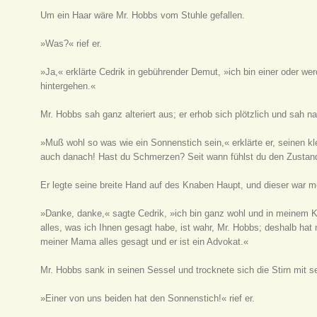
Um ein Haar wäre Mr. Hobbs vom Stuhle gefallen.
»Was?« rief er.
»Ja,« erklärte Cedrik in gebührender Demut, »ich bin einer oder wer
hintergehen.«
Mr. Hobbs sah ganz alteriert aus; er erhob sich plötzlich und sah
»Muß wohl so was wie ein Sonnenstich sein,« erklärte er, seinen kl
auch danach! Hast du Schmerzen? Seit wann fühlst du den Zustan
Er legte seine breite Hand auf des Knaben Haupt, und dieser war me
»Danke, danke,« sagte Cedrik, »ich bin ganz wohl und in meinem Kopf
alles, was ich Ihnen gesagt habe, ist wahr, Mr. Hobbs; deshalb hat
meiner Mama alles gesagt und er ist ein Advokat.«
Mr. Hobbs sank in seinen Sessel und trocknete sich die Stirn mit 
»Einer von uns beiden hat den Sonnenstich!« rief er.