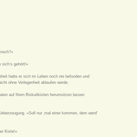
e noch?«
 sich’s gehört!«
enheit hatte er sich im Leben noch nie befunden und
nicht ohne Verlegenheit ablaufen werde.
raten auf Ihren Biskuitkisten herumsitzen lassen
 Ueberzeugung. »Soll nur ‚mal einer kommen, dem werd‘
er Kiste!«