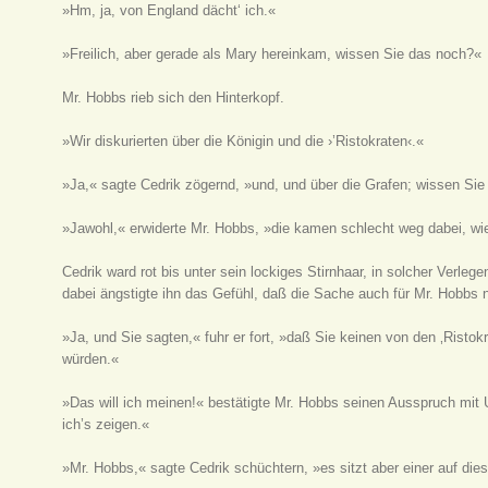
»Hm, ja, von England dächt‘ ich.«
»Freilich, aber gerade als Mary hereinkam, wissen Sie das noch?«
Mr. Hobbs rieb sich den Hinterkopf.
»Wir diskurierten über die Königin und die ›’Ristokraten‹.«
»Ja,« sagte Cedrik zögernd, »und, und über die Grafen; wissen Si
»Jawohl,« erwiderte Mr. Hobbs, »die kamen schlecht weg dabei, wie
Cedrik ward rot bis unter sein lockiges Stirnhaar, in solcher Verleg
dabei ängstigte ihn das Gefühl, daß die Sache auch für Mr. Hobbs 
»Ja, und Sie sagten,« fuhr er fort, »daß Sie keinen von den ‚Ristok
würden.«
»Das will ich meinen!« bestätigte Mr. Hobbs seinen Ausspruch mit
ich’s zeigen.«
»Mr. Hobbs,« sagte Cedrik schüchtern, »es sitzt aber einer auf dies