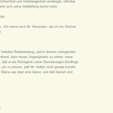
 Einfachheit und Unbefangenheit wiedergab, offenbar
gerte sich seine Verblüffung immer mehr.
bbs.
nn. »So nennt mich Mr. Havisham; als ich ins Zimmer
«
r beliebte Redewendung, und in diesem aufregenden
ntfernt, darin etwas Ungeeignetes zu sehen; seine
daß er die Richtigkeit seiner Bemerkungen blindlings
, um zu wissen, daß Mr. Hobbs nicht gerade korrekt
 aber Mama war eben eine Dame, und daß Damen und
s.