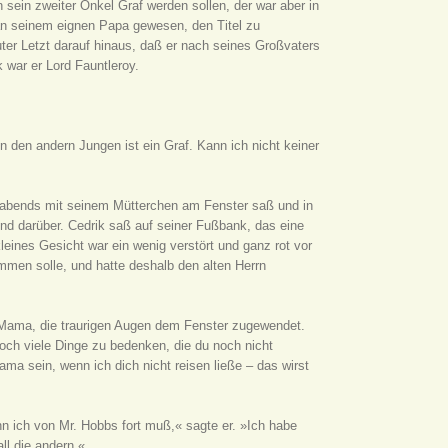
sein zweiter Onkel Graf werden sollen, der war aber in
an seinem eignen Papa gewesen, den Titel zu
ter Letzt darauf hinaus, daß er nach seines Großvaters
 war er Lord Fauntleroy.
on den andern Jungen ist ein Graf. Kann ich nicht keiner
r abends mit seinem Mütterchen am Fenster saß und in
end darüber. Cedrik saß auf seiner Fußbank, das eine
leines Gesicht war ein wenig verstört und ganz rot vor
mmen solle, und hatte deshalb den alten Herrn
 Mama, die traurigen Augen dem Fenster zugewendet.
och viele Dinge zu bedenken, die du noch nicht
ma sein, wenn ich dich nicht reisen ließe – das wirst
nn ich von Mr. Hobbs fort muß,« sagte er. »Ich habe
ll die andern.«