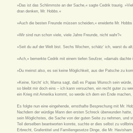
»Das ist das Schlimmste an der Sache,« sagte Cedrik traurig. »Viel
dran denken, Mr. Hobbs.«
»Auch die besten Freunde müssen scheiden,« erwiderte Mr. Hobbs f
»Wir sind nun schon viele, viele Jahre Freunde, nicht wahr?«
»Seit du auf der Welt bist. Sechs Wochen, schätz‘ ich, warst du al
»Ach,« bemerkte Cedrik mit einem tiefen Seufzer, »damals dachte ic
»Du meinst also, es sei keine Möglichkeit, aus der Patsche zu k
»Keine, fürcht‘ ich; Mama sagt, daß es Papas Wunsch sein würde, 
so bleibt mir doch eins – ich kann versuchen, ein recht guter zu w
ein Krieg mit Amerika kommt, so werde ich dem ein Ende machen,
Es folgte nun eine eingehende, ernsthafte Besprechung mit Mr. Ho
Nachdem der würdige Mann den ersten Schreck überwunden hatte, ze
sein Möglichstes, die Sache von der guten Seite zu nehmen, und st
Teil derselben beantworten konnte, suchte er dies selbst zu vollbri
Erbrecht, Grafentitel und Familiengesetze Dinge, die Mr. Havisham