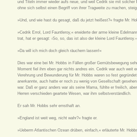
und Titeln immer wieder aufs neue, und weil Cedrik sie mit solcher
ohne sich selbst einen Begriff von ihrer Tragweite zu machen, stei
»Und, und wie hast du gesagt, daß du jetzt heißest?« fragte Mr. Ho
»Cedrik Errol, Lord Fauntleroy,« erwiderte der arme kleine Edelma
trat, hat er gesagt: ›So, so, das ist also der kleine Lord Fauntleroy.‹
»Da will ich mich doch gleich räuchern lassen!«
Dies war eine bei Mr. Hobbs in Fällen großer Gemütsbewegung seh
Moment fiel ihm eben gar nichts andres ein. Cedrik war auch weit e
Verehrung und Bewunderung für Mr. Hobbs waren so fest gegründet, 
anerkannte, auch hatte er noch zu wenig von Gesellschaft gesehen
war. Daß er ganz anders war als seine Mama, fühlte er freilich,
Herren verschieden geartete Wesen, war ihm selbstverständlich.
Er sah Mr. Hobbs sehr ernsthaft an.
»England ist weit weg, nicht wahr?« fragte er.
»Ueberm Atlantischen Ozean drüben, einfach,« erläuterte Mr. Hobb