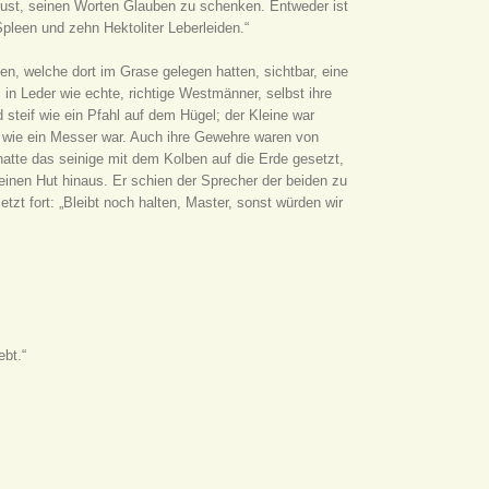
Lust, seinen Worten Glauben zu schenken. Entweder ist
Spleen und zehn Hektoliter Leberleiden.“
n, welche dort im Grase gelegen hatten, sichtbar, eine
 in Leder wie echte, richtige Westmänner, selbst ihre
steif wie ein Pfahl auf dem Hügel; der Kleine war
f wie ein Messer war. Auch ihre Gewehre waren von
 hatte das seinige mit dem Kolben auf die Erde gesetzt,
inen Hut hinaus. Er schien der Sprecher der beiden zu
tzt fort: „Bleibt noch halten, Master, sonst würden wir
ebt.“