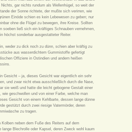
Nichts, gar nichts rundum als Wellenhügel, so weit der
ande der Sonne richtete, der mußte sich verirren, wie
er grünen Einöde schien es kein Lebewesen zu geben; nur
inbar ohne die Flügel zu bewegen, ihre Kreise. Sollten
enn soeben ließ sich ein kräftiges Schnauben vernehmen,
in höchst sonderbar ausgestatteter Reiter.
n, weder zu dick noch zu dünn, schien aber kräftig zu
gsstücke aus wasserdichtem Gummistoffe gefertigt
ischen Offiziere in Ostindien und andern heißen
ssins.
n Gesicht – ja, dieses Gesicht war eigentlich ein sehr
, und zwar nicht etwa ausschließlich durch die Nase,
ar sie weiß und hatte die leicht gebogene Gestalt einer
k, wie geschwollen und von einer Farbe, welche man
ieses Gesicht von einem Kehlbarte, dessen lange dünne
de gestützt durch zwei riesige Vatermörder, deren
Gummiwäsche zu tragen.
sen Kolben neben dem Fuße des Reiters auf dem
ne lange Blechrolle oder Kapsel, deren Zweck wohl kaum