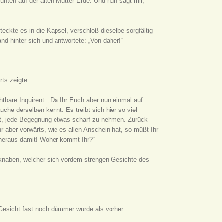
unten auf der alten Mutter Erde. Und nun sagt mir,
ckte es in die Kapsel, verschloß dieselbe sorgfältig
nd hinter sich und antwortete: „Von daher!“
rts zeigte.
chtbare Inquirent. „Da Ihr Euch aber nun einmal auf
uche derselben kennt. Es treibt sich hier so viel
st, jede Begegnung etwas scharf zu nehmen. Zurück
hr aber vorwärts, wie es allen Anschein hat, so müßt Ihr
heraus damit! Woher kommt Ihr?“
lknaben, welcher sich vordem strengen Gesichte des
n Gesicht fast noch dümmer wurde als vorher.