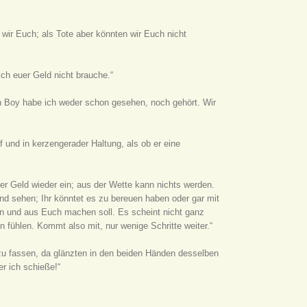
wir Euch; als Tote aber könnten wir Euch nicht
ich euer Geld nicht brauche.“
en Boy habe ich weder schon gesehen, noch gehört. Wir
f und in kerzengerader Haltung, als ob er eine
r Geld wieder ein; aus der Wette kann nichts werden.
d sehen; Ihr könntet es zu bereuen haben oder gar mit
n und aus Euch machen soll. Es scheint nicht ganz
n fühlen. Kommt also mit, nur wenige Schritte weiter.“
zu fassen, da glänzten in den beiden Händen desselben
r ich schieße!“