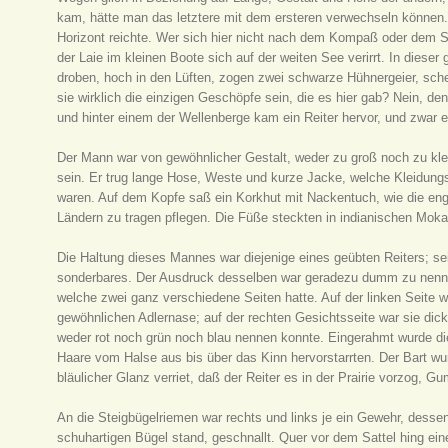
kam, hätte man das letztere mit dem ersteren verwechseln können. 
Horizont reichte. Wer sich hier nicht nach dem Kompaß oder dem St
der Laie im kleinen Boote sich auf der weiten See verirrt. In dies
droben, hoch in den Lüften, zogen zwei schwarze Hühnergeier, sche
sie wirklich die einzigen Geschöpfe sein, die es hier gab? Nein, d
und hinter einem der Wellenberge kam ein Reiter hervor, und zwar e
Der Mann war von gewöhnlicher Gestalt, weder zu groß noch zu klei
sein. Er trug lange Hose, Weste und kurze Jacke, welche Kleidun
waren. Auf dem Kopfe saß ein Korkhut mit Nackentuch, wie die engl
Ländern zu tragen pflegen. Die Füße steckten in indianischen Moka
Die Haltung dieses Mannes war diejenige eines geübten Reiters; sei
sonderbares. Der Ausdruck desselben war geradezu dumm zu nennen
welche zwei ganz verschiedene Seiten hatte. Auf der linken Seite w
gewöhnlichen Adlernase; auf der rechten Gesichtsseite war sie dic
weder rot noch grün noch blau nennen konnte. Eingerahmt wurde d
Haare vom Halse aus bis über das Kinn hervorstarrten. Der Bart wur
bläulicher Glanz verriet, daß der Reiter es in der Prairie vorzog, 
An die Steigbügelriemen war rechts und links je ein Gewehr, des
schuhartigen Bügel stand, geschnallt. Quer vor dem Sattel hing ei