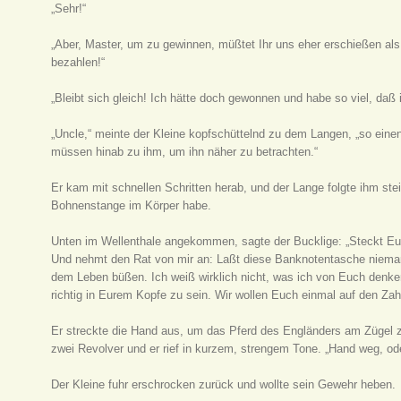
„Sehr!“
„Aber, Master, um zu gewinnen, müßtet Ihr uns eher erschießen als 
bezahlen!“
„Bleibt sich gleich! Ich hätte doch gewonnen und habe so viel, daß 
„Uncle,“ meinte der Kleine kopfschüttelnd zu dem Langen, „so ein
müssen hinab zu ihm, um ihn näher zu betrachten.“
Er kam mit schnellen Schritten herab, und der Lange folgte ihm stei
Bohnenstange im Körper habe.
Unten im Wellenthale angekommen, sagte der Bucklige: „Steckt Eue
Und nehmt den Rat von mir an: Laßt diese Banknotentasche nieman
dem Leben büßen. Ich weiß wirklich nicht, was ich von Euch denke
richtig in Eurem Kopfe zu sein. Wir wollen Euch einmal auf den Zah
Er streckte die Hand aus, um das Pferd des Engländers am Zügel 
zwei Revolver und er rief in kurzem, strengem Tone. „Hand weg, ode
Der Kleine fuhr erschrocken zurück und wollte sein Gewehr heben.