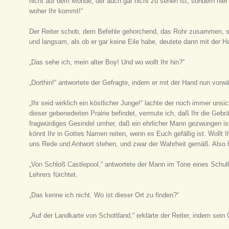
nicht auf dem Monde, der auch gar nicht zu sehen ist, sondern hier 
woher Ihr kommt!“
Der Reiter schob, dem Befehle gehorchend, das Rohr zusammen, ste
und langsam, als ob er gar keine Eile habe, deutete dann mit der Ha
„Das sehe ich, mein alter Boy! Und wo wollt Ihr hin?“
„Dorthin!“ antwortete der Gefragte, indem er mit der Hand nun vorwä
„Ihr seid wirklich ein köstlicher Junge!“ lachte der noch immer unsi
dieser gebenedeiten Prairie befindet, vermute ich, daß Ihr die Gebrä
fragwürdiges Gesindel umher, daß ein ehrlicher Mann gezwungen i
könnt Ihr in Gottes Namen reiten, wenn es Euch gefällig ist. Wollt I
uns Rede und Antwort stehen, und zwar der Wahrheit gemäß. Also 
„Von Schloß Castlepool,“ antwortete der Mann im Tone eines Schu
Lehrers fürchtet.
„Das kenne ich nicht. Wo ist dieser Ort zu finden?“
„Auf der Landkarte von Schottland,“ erklärte der Reiter, indem sei