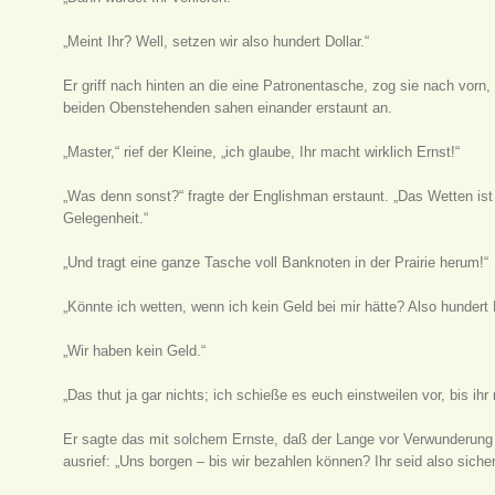
„Meint Ihr? Well, setzen wir also hundert Dollar.“
Er griff nach hinten an die eine Patronentasche, zog sie nach vorn
beiden Obenstehenden sahen einander erstaunt an.
„Master,“ rief der Kleine, „ich glaube, Ihr macht wirklich Ernst!“
„Was denn sonst?“ fragte der Englishman erstaunt. „Das Wetten ist 
Gelegenheit.“
„Und tragt eine ganze Tasche voll Banknoten in der Prairie herum!“
„Könnte ich wetten, wenn ich kein Geld bei mir hätte? Also hundert D
„Wir haben kein Geld.“
„Das thut ja gar nichts; ich schieße es euch einstweilen vor, bis ih
Er sagte das mit solchem Ernste, daß der Lange vor Verwunderung t
ausrief: „Uns borgen – bis wir bezahlen können? Ihr seid also siche