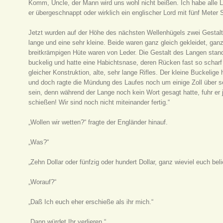
Komm, Uncle, der Mann wird uns wohl nicht beißen. Ich habe alle 
er übergeschnappt oder wirklich ein englischer Lord mit fünf Meter 
Jetzt wurden auf der Höhe des nächsten Wellenhügels zwei Gestalte
lange und eine sehr kleine. Beide waren ganz gleich gekleidet, ganz
breitkrämpigen Hüte waren von Leder. Die Gestalt des Langen stand 
buckelig und hatte eine Habichtsnase, deren Rücken fast so schar
gleicher Konstruktion, alte, sehr lange Rifles. Der kleine Buckelige
und doch ragte die Mündung des Laufes noch um einige Zoll über se
sein, denn während der Lange noch kein Wort gesagt hatte, fuhr er je
schießen! Wir sind noch nicht miteinander fertig.“
„Wollen wir wetten?“ fragte der Engländer hinauf.
„Was?“
„Zehn Dollar oder fünfzig oder hundert Dollar, ganz wieviel euch beli
„Worauf?“
„Daß Ich euch eher erschieße als ihr mich.“
„Dann würdet Ihr verlieren.“