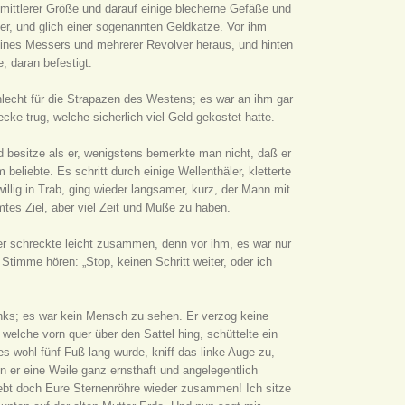
 mittlerer Größe und darauf einige blecherne Gefäße und
er, und glich einer sogenannten Geldkatze. Vor ihm
 eines Messers und mehrerer Revolver heraus, und hinten
 daran befestigt.
hlecht für die Strapazen des Westens; es war an ihm gar
ke trug, welche sicherlich viel Geld gekostet hatte.
 besitze als er, wenigstens bemerkte man nicht, daß er
beliebte. Es schritt durch einige Wellenthäler, kletterte
iwillig in Trab, ging wieder langsamer, kurz, der Mann mit
s Ziel, aber viel Zeit und Muße zu haben.
iter schreckte leicht zusammen, denn vor ihm, es war nur
 Stimme hören: „Stop, keinen Schritt weiter, oder ich
 links; es war kein Mensch zu sehen. Er verzog keine
welche vorn quer über den Sattel hing, schüttelte ein
s wohl fünf Fuß lang wurde, kniff das linke Auge zu,
n er eine Weile ganz ernsthaft und angelegentlich
ebt doch Eure Sternenröhre wieder zusammen! Ich sitze