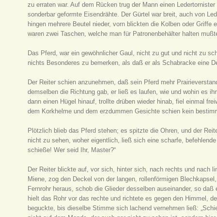
zu erraten war. Auf dem Rücken trug der Mann einen Ledertornister
sonderbar geformte Eisendrähte. Der Gürtel war breit, auch von Led
hingen mehrere Beutel nieder, vorn blickten die Kolben oder Griffe
waren zwei Taschen, welche man für Patronenbehälter halten mußte,
Das Pferd, war ein gewöhnlicher Gaul, nicht zu gut und nicht zu sc
nichts Besonderes zu bemerken, als daß er als Schabracke eine Dec
Der Reiter schien anzunehmen, daß sein Pferd mehr Prairieverstand
demselben die Richtung gab, er ließ es laufen, wie und wohin es ihm 
dann einen Hügel hinauf, trollte drüben wieder hinab, fiel einmal fre
dem Korkhelme und dem erzdummen Gesichte schien kein bestimmte
Plötzlich blieb das Pferd stehen; es spitzte die Ohren, und der Re
nicht zu sehen, woher eigentlich, ließ sich eine scharfe, befehlende
schieße! Wer seid Ihr, Master?“
Der Reiter blickte auf, vor sich, hinter sich, nach rechts und nach
Miene, zog den Deckel von der langen, rollenförmigen Blechkapsel, 
Fernrohr heraus, schob die Glieder desselben auseinander, so daß e
hielt das Rohr vor das rechte und richtete es gegen den Himmel, de
beguckte, bis dieselbe Stimme sich lachend vernehmen ließ: „Schi