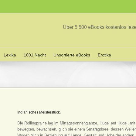
Über 5.500 eBooks kostenlos le
Lexika
1001 Nacht
Unsortierte eBooks
Erotika
Indianisches Meisterstück.
Die Rollingprairie lag im Mittagssonnenglanze. Hügel auf Hügel, m
bewegten, bewachsen, glich sie einem Smaragdsee, dessen Wellen 
Wogen glich in Beziehung auf Länge, Gestalt und Höhe der andern,