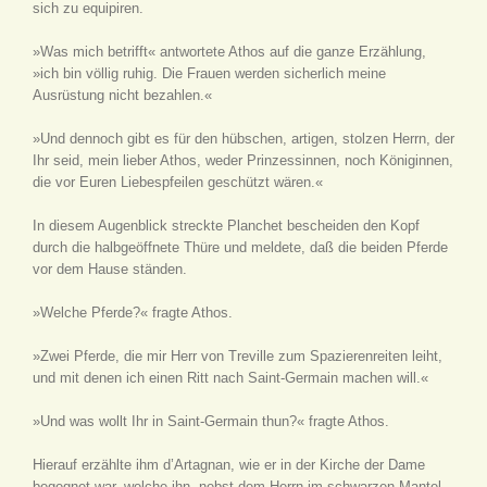
sich zu equipiren.
»Was mich betrifft« antwortete Athos auf die ganze Erzählung,
»ich bin völlig ruhig. Die Frauen werden sicherlich meine
Ausrüstung nicht bezahlen.«
»Und dennoch gibt es für den hübschen, artigen, stolzen Herrn, der
Ihr seid, mein lieber Athos, weder Prinzessinnen, noch Königinnen,
die vor Euren Liebespfeilen geschützt wären.«
In diesem Augenblick streckte Planchet bescheiden den Kopf
durch die halbgeöffnete Thüre und meldete, daß die beiden Pferde
vor dem Hause ständen.
»Welche Pferde?« fragte Athos.
»Zwei Pferde, die mir Herr von Treville zum Spazierenreiten leiht,
und mit denen ich einen Ritt nach Saint-Germain machen will.«
»Und was wollt Ihr in Saint-Germain thun?« fragte Athos.
Hierauf erzählte ihm d’Artagnan, wie er in der Kirche der Dame
begegnet war, welche ihn, nebst dem Herrn im schwarzen Mantel