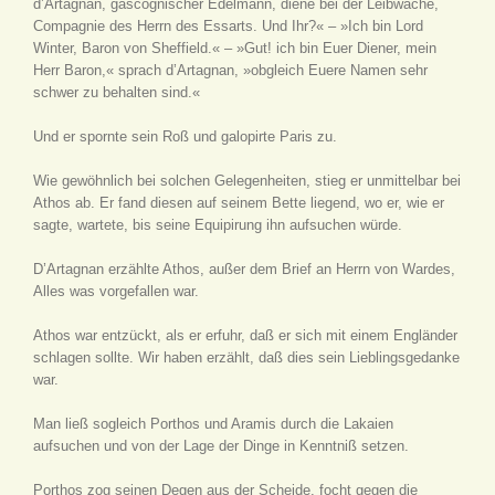
d’Artagnan, gascognischer Edelmann, diene bei der Leibwache,
Compagnie des Herrn des Essarts. Und Ihr?« – »Ich bin Lord
Winter, Baron von Sheffield.« – »Gut! ich bin Euer Diener, mein
Herr Baron,« sprach d’Artagnan, »obgleich Euere Namen sehr
schwer zu behalten sind.«
Und er spornte sein Roß und galopirte Paris zu.
Wie gewöhnlich bei solchen Gelegenheiten, stieg er unmittelbar bei
Athos ab. Er fand diesen auf seinem Bette liegend, wo er, wie er
sagte, wartete, bis seine Equipirung ihn aufsuchen würde.
D’Artagnan erzählte Athos, außer dem Brief an Herrn von Wardes,
Alles was vorgefallen war.
Athos war entzückt, als er erfuhr, daß er sich mit einem Engländer
schlagen sollte. Wir haben erzählt, daß dies sein Lieblingsgedanke
war.
Man ließ sogleich Porthos und Aramis durch die Lakaien
aufsuchen und von der Lage der Dinge in Kenntniß setzen.
Porthos zog seinen Degen aus der Scheide, focht gegen die