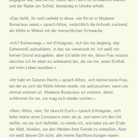
und der Narbe am Schlaf, beständig in Unruhe erhielt.
»Das heißt, Ihr seid verliebt in diese, wie Ihr es in Madame
Bonacieux waret,« sprach Athos, verächtlich die Achseln zuckend,
als fühlte er Mitleid mit der menschlichen Schwäche.
»Ich? Keineswegs,« rief d’Artagnan, »ich bin nur begierig, das
Geheimniß aufzuklären, in das sie verwickelt ist. Ich weiß mir
keinen Grund anzugeben, aber ich bilde mir ein, diese Frau müsse,
obschon ich ihr eben so unbekannt bin, als sie mir, einen Einfluß
auf mein Leben ausüben.«
»Ihr habt im Ganzen Recht,« sprach Athos, »ich kenne keine Frau,
bei der es sich der Mühe lohnen würde, sie aufzusuchen, wenn sie
einmal verloren ist. Madame Bonacieux ist verloren, desto
schlimmer für sie, sie mag sich wieder suchen.«
»Nein, Athos, nein, Ihr täuscht Euch,« sprach d’Artagnan, »ich
liebe meine arme Constance mehr als je, und wenn ich den Ort
wüßte, wo sie sich befindet, so würde ich, und wäre sie am Ende
der Welt, hineilen, sie den Händen ihrer Feinde zu entreißen. Aber
ich weiß diesen Ort nicht; alle meine Nachforschungen waren