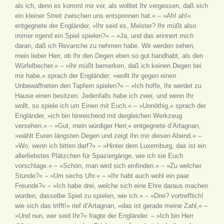
als ich, denn es kommt mir vor, als wolltet Ihr vergessen, daß sich
ein kleiner Streit zwischen uns entsponnen hat.« – »Ah! ah!«
entgegnete der Engländer, »Ihr seid es, Meister? Ihr müßt also
immer irgend ein Spiel spielen?« – »Ja, und das erinnert mich
daran, daß ich Revanche zu nehmen habe. Wir werden sehen,
mein lieber Herr, ob Ihr den Degen eben so gut handhabt, als den
Würfelbecher.« – »Ihr müßt bemerken, daß ich keinen Degen bei
mir habe,« sprach der Engländer; »wollt Ihr gegen einen
Unbewaffneten den Tapfern spielen?« – »Ich hoffe, Ihr werdet zu
Hause einen besitzen. Jedenfalls habe ich zwei, und wenn Ihr
wollt, so spiele ich um Einen mit Euch.« – »Unnöthig,« sprach der
Engländer, »ich bin hinreichend mit dergleichen Werkzeug
versehen.« – »Gut, mein würdiger Herr,« entgegnete d’Artagnan,
»wählt Euren längsten Degen und zeigt ihn mir diesen Abend.« –
»Wo, wenn ich bitten darf?« – »Hinter dem Luxemburg, das ist ein
allerliebstes Plätzchen für Spaziergänge, wie ich sie Euch
vorschlage.« – »Schön, man wird sich einfinden.« – »Zu welcher
Stunde?« – »Um sechs Uhr.« – »Ihr habt auch wohl ein paar
Freunde?« – »Ich habe drei, welche sich eine Ehre daraus machen
würden, dasselbe Spiel zu spielen, wie ich.« – »Drei? vortrefflich!
wie sich das trifft!« rief d’Artagnan, »das ist gerade meine Zahl,« –
»Und nun, wer seid Ihr?« fragte der Engländer. – »Ich bin Herr