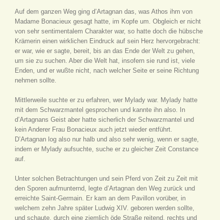
Auf dem ganzen Weg ging d’Artagnan das, was Athos ihm von
Madame Bonacieux gesagt hatte, im Kopfe um. Obgleich er nicht
von sehr sentimentalem Charakter war, so hatte doch die hübsche
Krämerin einen wirklichen Eindruck auf sein Herz hervorgebracht:
er war, wie er sagte, bereit, bis an das Ende der Welt zu gehen,
um sie zu suchen. Aber die Welt hat, insofern sie rund ist, viele
Enden, und er wußte nicht, nach welcher Seite er seine Richtung
nehmen sollte.
Mittlerweile suchte er zu erfahren, wer Mylady war. Mylady hatte
mit dem Schwarzmantel gesprochen und kannte ihn also. In
d’Artagnans Geist aber hatte sicherlich der Schwarzmantel und
kein Anderer Frau Bonacieux auch jetzt wieder entführt.
D’Artagnan log also nur halb und also sehr wenig, wenn er sagte,
indem er Mylady aufsuchte, suche er zu gleicher Zeit Constance
auf.
Unter solchen Betrachtungen und sein Pferd von Zeit zu Zeit mit
den Sporen aufmunternd, legte d’Artagnan den Weg zurück und
erreichte Saint-Germain. Er kam an dem Pavillon vorüber, in
welchem zehn Jahre später Ludwig XIV. geboren werden sollte,
und schaute, durch eine ziemlich öde Straße reitend, rechts und