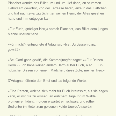
Planchet wandte das Billet um und um, lief dann, an stummen
Gehorsam gewöhnt, von der Terrasse herab, eilte in das Gäßchen
und traf nach zwanzig Schritten seinen Herrn, der Alles gesehen
hatte und ihm entgegen kam.
»Für Euch, gnädiger Herr,« sprach Planchet, das Billet dem jungen
Manne überreichend.
»Für mich?« entgegnete d’Artagnan, »bist Du dessen ganz
gewiß?«
»Bei Gott! ganz gewiß, die Kammerjungfer sagte: »»Für Deinen
Herrn.«« Ich habe keinen andern Herrn außer Euch, also … Ein
hübscher Bissen von einem Mädchen, diese Zofe, meiner Treu.«
D’Artagnan öffnete den Brief und las folgende Worte:
»Eine Person, welche sich mehr für Euch interessirt, als sie sagen
kann, wünschte zu wissen, an welchem Tage Ihr im Walde
promeniren könnt; morgen erwartet ein schwarz und rother
Bedienter im Hotel zum goldenen Felde Euere Antwort.«