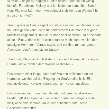
»Oh! oh!« sagte d’Artagnan zu sich selbst, »das ist ein wenig
lebhaft. Es scheint, Mylady und ich leiden an demselben Uebel.
Nun, Planchet laßt hören, wie befindet sich Herr von Wardes? Er
ist also nicht tot?«
»Nein, gnädiger Herr, es geht so gut, als es mit vier Degenstichen
im Leibe gehen kann; denn Ihr habt diesem Edelmann vier ganz
tadellose beigebracht, und er ist noch sehr schwach, da er beinahe
all sein Blut verloren hat. Lubin erkannte mich nicht, wie ich dem
gnädigen Herrn zum Voraus sagte, und erzählte mir das ganze
Abenteuer von Anfang bis zu Ende.«
»Sehr gut, Planchet, Du bist der König der Lakaien; jetzt steig zu
Pferde und wir wollen dem Wagen nachreiten.«
Das dauerte nicht lange; nach fünf Minuten erblickte man die
Karrosse, welche auf der Biegung der Straße stille hielt; Ein
reichgekleideter Kavalier befand sich am Kutschenschlag.
Das Zwiegespräch zwischen Mylady und dem Kavalier war so
belebt, daß d’Artagnan auf der andern Seite des Wagens stille
hielt, ohne daß Jemand, außer der hübschen Zofe, seine
Gegenwart bemerkte.