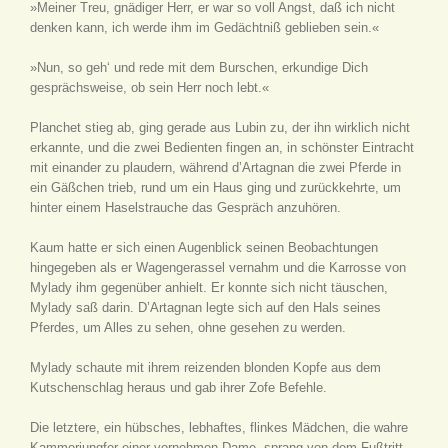
»Meiner Treu, gnädiger Herr, er war so voll Angst, daß ich nicht
denken kann, ich werde ihm im Gedächtniß geblieben sein.«
»Nun, so geh‘ und rede mit dem Burschen, erkundige Dich
gesprächsweise, ob sein Herr noch lebt.«
Planchet stieg ab, ging gerade aus Lubin zu, der ihn wirklich nicht
erkannte, und die zwei Bedienten fingen an, in schönster Eintracht
mit einander zu plaudern, während d’Artagnan die zwei Pferde in
ein Gäßchen trieb, rund um ein Haus ging und zurückkehrte, um
hinter einem Haselstrauche das Gespräch anzuhören.
Kaum hatte er sich einen Augenblick seinen Beobachtungen
hingegeben als er Wagengerassel vernahm und die Karrosse von
Mylady ihm gegenüber anhielt. Er konnte sich nicht täuschen,
Mylady saß darin. D’Artagnan legte sich auf den Hals seines
Pferdes, um Alles zu sehen, ohne gesehen zu werden.
Mylady schaute mit ihrem reizenden blonden Kopfe aus dem
Kutschenschlag heraus und gab ihrer Zofe Befehle.
Die letztere, ein hübsches, lebhaftes, flinkes Mädchen, die wahre
Kammerjungfer einer vornehmen Dame, sprang von dem Fußtritt