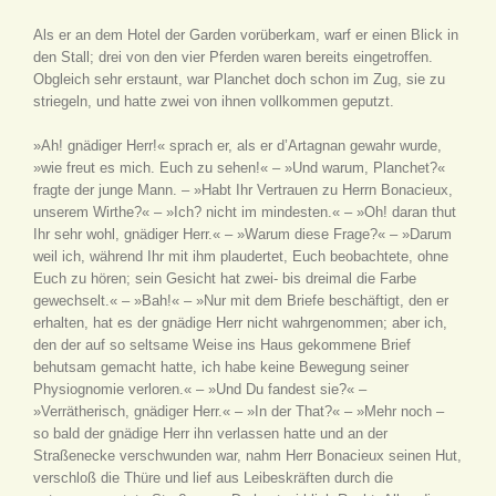
Als er an dem Hotel der Garden vorüberkam, warf er einen Blick in
den Stall; drei von den vier Pferden waren bereits eingetroffen.
Obgleich sehr erstaunt, war Planchet doch schon im Zug, sie zu
striegeln, und hatte zwei von ihnen vollkommen geputzt.
»Ah! gnädiger Herr!« sprach er, als er d’Artagnan gewahr wurde,
»wie freut es mich. Euch zu sehen!« – »Und warum, Planchet?«
fragte der junge Mann. – »Habt Ihr Vertrauen zu Herrn Bonacieux,
unserem Wirthe?« – »Ich? nicht im mindesten.« – »Oh! daran thut
Ihr sehr wohl, gnädiger Herr.« – »Warum diese Frage?« – »Darum
weil ich, während Ihr mit ihm plaudertet, Euch beobachtete, ohne
Euch zu hören; sein Gesicht hat zwei- bis dreimal die Farbe
gewechselt.« – »Bah!« – »Nur mit dem Briefe beschäftigt, den er
erhalten, hat es der gnädige Herr nicht wahrgenommen; aber ich,
den der auf so seltsame Weise ins Haus gekommene Brief
behutsam gemacht hatte, ich habe keine Bewegung seiner
Physiognomie verloren.« – »Und Du fandest sie?« –
»Verrätherisch, gnädiger Herr.« – »In der That?« – »Mehr noch –
so bald der gnädige Herr ihn verlassen hatte und an der
Straßenecke verschwunden war, nahm Herr Bonacieux seinen Hut,
verschloß die Thüre und lief aus Leibeskräften durch die