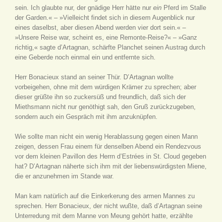
sein. Ich glaubte nur, der gnädige Herr hätte nur
ein
Pferd im Stalle
der Garden.« – »Vielleicht findet sich in diesem Augenblick nur
eines daselbst, aber diesen Abend werden vier dort sein.« –
»Unsere Reise war, scheint es, eine Remonte-Reise?« – »Ganz
richtig,« sagte d’Artagnan, schärfte Planchet seinen Austrag durch
eine Geberde noch einmal ein und entfernte sich.
Herr Bonacieux stand an seiner Thür. D’Artagnan wollte
vorbeigehen, ohne mit dem würdigen Krämer zu sprechen; aber
dieser grüßte ihn so zuckersüß und freundlich, daß sich der
Miethsmann nicht nur genöthigt sah, den Gruß zurückzugeben,
sondern auch ein Gespräch mit ihm anzuknüpfen.
Wie sollte man nicht ein wenig Herablassung gegen einen Mann
zeigen, dessen Frau einem für denselben Abend ein Rendezvous
vor dem kleinen Pavillon des Herrn d’Estrées in St. Cloud gegeben
hat? D’Artagnan näherte sich ihm mit der liebenswürdigsten Miene,
die er anzunehmen im Stande war.
Man kam natürlich auf die Einkerkerung des armen Mannes zu
sprechen. Herr Bonacieux, der nicht wußte, daß d’Artagnan seine
Unterredung mit dem Manne von Meung gehört hatte, erzählte