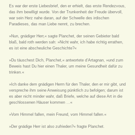
Es war der erste Liebesbrief, den er erhielt, das erste Rendezvous,
das ihm bewilligt wurde. Von der Trunkenheit der Freude übervoll,
war sein Herz nahe daran, auf der Schwelle des irdischen
Paradieses, das man Liebe nennt, zu brechen.
»Nun, gnädiger Herr,« sagte Planchet, der seinen Gebieter bald
blaß, bald roth werden sah: »Nicht wahr, ich habe richtig errathen,
es ist eine abscheuliche Geschichte?«
»Du täuschest Dich, Planchet,« antwortete d’Artagnan, »und zum
Beweis hast Du hier einen Thaler, um meine Gesundheit dafür zu
trinken.«
»Ich danke dem gnädigen Herrn für den Thaler, den er mir gibt, und
verspreche ihm seine Anweisung pünktlich zu befolgen; darum ist
es aber nicht minder wahr, daß Briefe, welche auf diese Art in die
geschlossenen Häuser kommen …«
»Vom Himmel fallen, mein Freund, vom Himmel fallen.«
»Der gnädige Herr ist also zufrieden?« fragte Planchet.