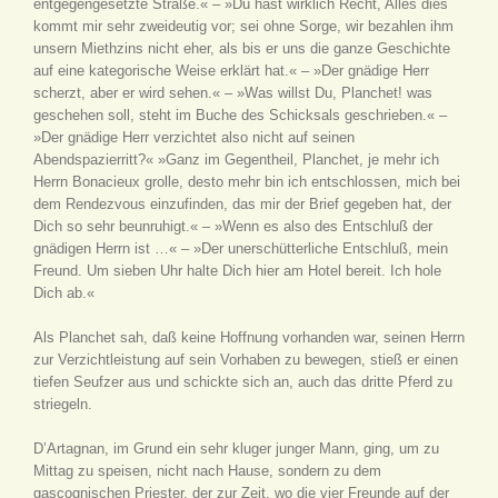
entgegengesetzte Straße.« – »Du hast wirklich Recht, Alles dies
kommt mir sehr zweideutig vor; sei ohne Sorge, wir bezahlen ihm
unsern Miethzins nicht eher, als bis er uns die ganze Geschichte
auf eine kategorische Weise erklärt hat.« – »Der gnädige Herr
scherzt, aber er wird sehen.« – »Was willst Du, Planchet! was
geschehen soll, steht im Buche des Schicksals geschrieben.« –
»Der gnädige Herr verzichtet also nicht auf seinen
Abendspazierritt?« »Ganz im Gegentheil, Planchet, je mehr ich
Herrn Bonacieux grolle, desto mehr bin ich entschlossen, mich bei
dem Rendezvous einzufinden, das mir der Brief gegeben hat, der
Dich so sehr beunruhigt.« – »Wenn es also des Entschluß der
gnädigen Herrn ist …« – »Der unerschütterliche Entschluß, mein
Freund. Um sieben Uhr halte Dich hier am Hotel bereit. Ich hole
Dich ab.«
Als Planchet sah, daß keine Hoffnung vorhanden war, seinen Herrn
zur Verzichtleistung auf sein Vorhaben zu bewegen, stieß er einen
tiefen Seufzer aus und schickte sich an, auch das dritte Pferd zu
striegeln.
D’Artagnan, im Grund ein sehr kluger junger Mann, ging, um zu
Mittag zu speisen, nicht nach Hause, sondern zu dem
gascognischen Priester, der zur Zeit, wo die vier Freunde auf der