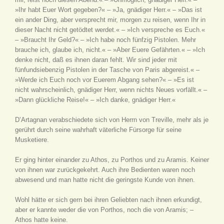
»Ihr habt Euer Wort gegeben?« – »Ja, gnädiger Herr.« – »Das ist
ein ander Ding, aber versprecht mir, morgen zu reisen, wenn Ihr in
dieser Nacht nicht getödtet werdet.« – »Ich verspreche es Euch.«
– »Braucht Ihr Geld?« – »Ich habe noch fünfzig Pistolen. Mehr
brauche ich, glaube ich, nicht.« – »Aber Euere Gefährten.« – »Ich
denke nicht, daß es ihnen daran fehlt. Wir sind jeder mit
fünfundsiebenzig Pistolen in der Tasche von Paris abgereist.« –
»Werde ich Euch noch vor Euerem Abgang sehen?« – »Es ist
nicht wahrscheinlich, gnädiger Herr, wenn nichts Neues vorfällt.« –
»Dann glückliche Reise!« – »Ich danke, gnädiger Herr.«
D’Artagnan verabschiedete sich von Herrn von Treville, mehr als je
gerührt durch seine wahrhaft väterliche Fürsorge für seine
Musketiere.
Er ging hinter einander zu Athos, zu Porthos und zu Aramis. Keiner
von ihnen war zurückgekehrt. Auch ihre Bedienten waren noch
abwesend und man hatte nicht die geringste Kunde von ihnen.
Wohl hätte er sich gern bei ihren Geliebten nach ihnen erkundigt,
aber er kannte weder die von Porthos, noch die von Aramis; –
Athos hatte keine.