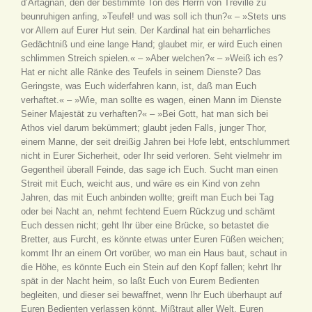
d’Artagnan, den der bestimmte Ton des Herrn von Treville zu
beunruhigen anfing, »Teufel! und was soll ich thun?« – »Stets uns
vor Allem auf Eurer Hut sein. Der Kardinal hat ein beharrliches
Gedächtniß und eine lange Hand; glaubet mir, er wird Euch einen
schlimmen Streich spielen.« – »Aber welchen?« – »Weiß ich es?
Hat er nicht alle Ränke des Teufels in seinem Dienste? Das
Geringste, was Euch widerfahren kann, ist, daß man Euch
verhaftet.« – »Wie, man sollte es wagen, einen Mann im Dienste
Seiner Majestät zu verhaften?« – »Bei Gott, hat man sich bei
Athos viel darum bekümmert; glaubt jeden Falls, junger Thor,
einem Manne, der seit dreißig Jahren bei Hofe lebt, entschlummert
nicht in Eurer Sicherheit, oder Ihr seid verloren. Seht vielmehr im
Gegentheil überall Feinde, das sage ich Euch. Sucht man einen
Streit mit Euch, weicht aus, und wäre es ein Kind von zehn
Jahren, das mit Euch anbinden wollte; greift man Euch bei Tag
oder bei Nacht an, nehmt fechtend Euern Rückzug und schämt
Euch dessen nicht; geht Ihr über eine Brücke, so betastet die
Bretter, aus Furcht, es könnte etwas unter Euren Füßen weichen;
kommt Ihr an einem Ort vorüber, wo man ein Haus baut, schaut in
die Höhe, es könnte Euch ein Stein auf den Kopf fallen; kehrt Ihr
spät in der Nacht heim, so laßt Euch von Eurem Bedienten
begleiten, und dieser sei bewaffnet, wenn Ihr Euch überhaupt auf
Euren Bedienten verlassen könnt. Mißtraut aller Welt, Euren