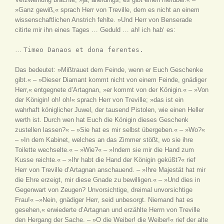
»Ganz gewiß,« sprach Herr von Treville, dem es nicht an einem
wissenschaftlichen Anstrich fehlte. »Und Herr von Benserade
citirte mir ihn eines Tages … Geduld … ah! ich hab‘ es:
…
Timeo Danaos et dona ferentes.
Das bedeutet: »Mißtrauet dem Feinde, wenn er Euch Geschenke
gibt.« – »Dieser Diamant kommt nicht von einem Feinde, gnädiger
Herr,« entgegnete d’Artagnan, »er kommt von der Königin.« – »Von
der Königin! oh! oh!« sprach Herr von Treville; »das ist ein
wahrhaft königlicher Juwel, der tausend Pistolen, wie einen Heller
werth ist. Durch wen hat Euch die Königin dieses Geschenk
zustellen lassen?« – »Sie hat es mir selbst übergeben.« – »Wo?«
– »In dem Kabinet, welches an das Zimmer stößt, wo sie ihre
Toilette wechselte.« – »Wie?« – »Indem sie mir die Hand zum
Kusse reichte.« – »Ihr habt die Hand der Königin geküßt?« rief
Herr von Treville d’Artagnan anschauend. – »Ihre Majestät hat mir
die Ehre erzeigt, mir diese Gnade zu bewilligen.« – »Und dies in
Gegenwart von Zeugen? Unvorsichtige, dreimal unvorsichtige
Frau!« –»Nein, gnädiger Herr, seid unbesorgt. Niemand hat es
gesehen,« erwiederte d’Artagnan und erzählte Herrn von Treville
den Hergang der Sache. – »O die Weiber! die Weiber!« rief der alte