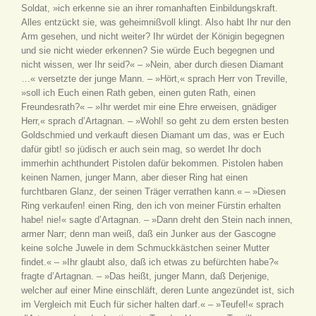
Soldat, »ich erkenne sie an ihrer romanhaften Einbildungskraft.
Alles entzückt sie, was geheimnißvoll klingt. Also habt Ihr nur den
Arm gesehen, und nicht weiter? Ihr würdet der Königin begegnen
und sie nicht wieder erkennen? Sie würde Euch begegnen und
nicht wissen, wer Ihr seid?« – »Nein, aber durch diesen Diamant
…« versetzte der junge Mann. – »Hört,« sprach Herr von Treville,
»soll ich Euch einen Rath geben, einen guten Rath, einen
Freundesrath?« – »Ihr werdet mir eine Ehre erweisen, gnädiger
Herr,« sprach d’Artagnan. – »Wohl! so geht zu dem ersten besten
Goldschmied und verkauft diesen Diamant um das, was er Euch
dafür gibt! so jüdisch er auch sein mag, so werdet Ihr doch
immerhin achthundert Pistolen dafür bekommen. Pistolen haben
keinen Namen, junger Mann, aber dieser Ring hat einen
furchtbaren Glanz, der seinen Träger verrathen kann.« – »Diesen
Ring verkaufen! einen Ring, den ich von meiner Fürstin erhalten
habe! nie!« sagte d’Artagnan. – »Dann dreht den Stein nach innen,
armer Narr; denn man weiß, daß ein Junker aus der Gascogne
keine solche Juwele in dem Schmuckkästchen seiner Mutter
findet.« – »Ihr glaubt also, daß ich etwas zu befürchten habe?«
fragte d’Artagnan. – »Das heißt, junger Mann, daß Derjenige,
welcher auf einer Mine einschläft, deren Lunte angezündet ist, sich
im Vergleich mit Euch für sicher halten darf.« – »Teufel!« sprach