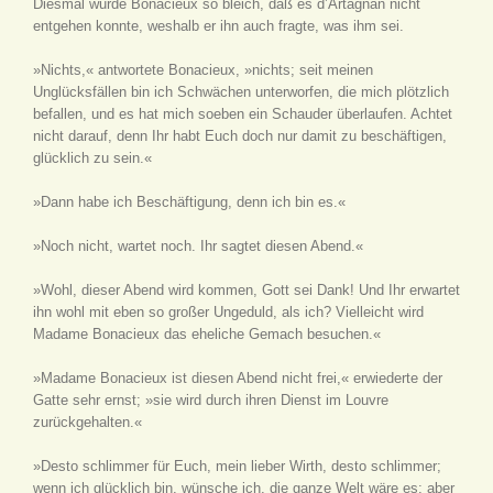
Diesmal wurde Bonacieux so bleich, daß es d’Artagnan nicht
entgehen konnte, weshalb er ihn auch fragte, was ihm sei.
»Nichts,« antwortete Bonacieux, »nichts; seit meinen
Unglücksfällen bin ich Schwächen unterworfen, die mich plötzlich
befallen, und es hat mich soeben ein Schauder überlaufen. Achtet
nicht darauf, denn Ihr habt Euch doch nur damit zu beschäftigen,
glücklich zu sein.«
»Dann habe ich Beschäftigung, denn ich bin es.«
»Noch nicht, wartet noch. Ihr sagtet diesen Abend.«
»Wohl, dieser Abend wird kommen, Gott sei Dank! Und Ihr erwartet
ihn wohl mit eben so großer Ungeduld, als ich? Vielleicht wird
Madame Bonacieux das eheliche Gemach besuchen.«
»Madame Bonacieux ist diesen Abend nicht frei,« erwiederte der
Gatte sehr ernst; »sie wird durch ihren Dienst im Louvre
zurückgehalten.«
»Desto schlimmer für Euch, mein lieber Wirth, desto schlimmer;
wenn ich glücklich bin, wünsche ich, die ganze Welt wäre es; aber