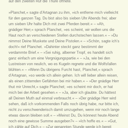
auf den zweiten Ruf die Thüre öffnete.
»Planchet,« sagte d’Artagnan zu ihm, »ich entferne mich vielleicht
für den ganzen Tag. Du bist also bis sieben Uhr Abends frei; aber
um sieben Uhr halte Dich mit zwei Pferden bereit.« – »Ah,
gnädiger Herr,« sprach Planchet, »es scheint, wir wollen uns die
Haut noch an verschiedenen Stellen durchstechen lassen.« – »Du
nimmst Deine Muskete und Deine Pistolen.« – »Schön, sagte ich’s
doch!« rief Planchet. »Dahinter steckt ganz bestimmt der
verdammte Brief.« – »Sei ruhig, alberner Tropf, es handelt sich
ganz einfach um eine Vergnügungspartie.« – »Ja, wie bei den
Lustreisen von neulich, wo es Kugeln regnete und die Wolfsfallen
blühten.« – »Wenn Du übrigens Furcht hast, Planchet,« sprach
d’Artagnan, »so werde ich allein gehen. Ich will lieber allein reisen,
als einen zitternden Gefährten bei mir haben.« – »Der gnädige Herr
thut mir Unrecht,« sagte Planchet; »es scheint mir doch, er hat
mich bei der Arbeit gesehen.« – »Ja, aber ich glaubte. Du hättest
all Deinen Muth auf einmal verbraucht.« – »Der gnädige Herr wird
sehen, daß ich vorkommenden Falls noch übrig habe, nur bitte ich,
nicht zu verschwenderisch damit umzugehen, wenn mir noch lange
etwas davon bleiben soll.« – »Meinst Du, Du könnest heute Abend
noch eine gewisse Summe ausgeben?« – »Ich hoffe es.« – »Gut,
ich zähle auf Dich.« – »Zur genannten Stunde werde ich bereit