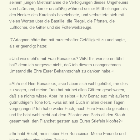
seinem jungen Miethsmanne die Verfolgungen dieses Ungeheuers
von Laßmann, den er unabläßig während seiner Mittheilungen als
den Henker des Kardinals bezeichnete, und verbreitete sich mit
vielen Worten über die Bastille, die Riegel, die Pforten, die
Luftlöcher, die Gitter und die Folterwerkzeuge.
D’Artagnan hörte ihm mit musterhafter Gefälligkeit zu und sagte,
als er geendigt hatte:
»Und wie steht’s mit Frau Bonacieux? Wißt Ihr, wer sie entführt
hat? denn ich vergesse nicht, daß ich diesem unangenehmen
Umstand die Ehre Eurer Bekanntschaft zu danken habe.«
»Ah!« rief Herr Bonacieux, »sie haben sich wohl gehütet, mir dies
zu sagen, und meine Frau hat mir bei allen Göttern geschworen,
daß sie nichts wisse. Aber Ihr selbst,« fuhr Bonacieux mit äußerst
gutmüthigem Tone fort, »was ist mit Euch in allen diesen Tagen
vorgegangen? Ich habe weder Euch, noch Eure Freunde gesehen,
und Ihr habt wohl nicht auf dem Pflaster von Paris all den Staub
gesammelt, den Planchet gestern aus Euren Stiefeln klopfte?«
»Ihr habt Recht, mein lieber Herr Bonacieux. Meine Freunde und
ich machten eine kleine Reise.«