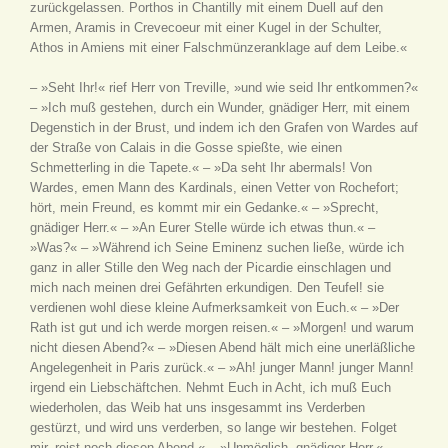
zurückgelassen. Porthos in Chantilly mit einem Duell auf den
Armen, Aramis in Crevecoeur mit einer Kugel in der Schulter,
Athos in Amiens mit einer Falschmünzeranklage auf dem Leibe.«
– »Seht Ihr!« rief Herr von Treville, »und wie seid Ihr entkommen?«
– »Ich muß gestehen, durch ein Wunder, gnädiger Herr, mit einem
Degenstich in der Brust, und indem ich den Grafen von Wardes auf
der Straße von Calais in die Gosse spießte, wie einen
Schmetterling in die Tapete.« – »Da seht Ihr abermals! Von
Wardes, emen Mann des Kardinals, einen Vetter von Rochefort;
hört, mein Freund, es kommt mir ein Gedanke.« – »Sprecht,
gnädiger Herr.« – »An Eurer Stelle würde ich etwas thun.« –
»Was?« – »Während ich Seine Eminenz suchen ließe, würde ich
ganz in aller Stille den Weg nach der Picardie einschlagen und
mich nach meinen drei Gefährten erkundigen. Den Teufel! sie
verdienen wohl diese kleine Aufmerksamkeit von Euch.« – »Der
Rath ist gut und ich werde morgen reisen.« – »Morgen! und warum
nicht diesen Abend?« – »Diesen Abend hält mich eine unerläßliche
Angelegenheit in Paris zurück.« – »Ah! junger Mann! junger Mann!
irgend ein Liebschäftchen. Nehmt Euch in Acht, ich muß Euch
wiederholen, das Weib hat uns insgesammt ins Verderben
gestürzt, und wird uns verderben, so lange wir bestehen. Folget
mir, reist noch diesen Abend.« – »Unmöglich, gnädiger Herr.« –