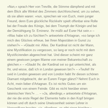
»Nun,« sprach Herr von Treville, die Stimme dämpfend und mit
dem Blick alle Winkel des Zimmers durchforschend, um zu sehen,
ob sie allein waren: »nun, sprechen wir von Euch, mein junger
Freund, denn Eure glückliche Rückkehr spielt offenbar eine Rolle
bei der Freude des Königs, bei dem Triumph der Königin und bei
der Demüthigung Sr. Eminenz. Ihr müßt auf Eurer Hut sein.« –
»Was habe ich zu fürchten?« antwortete d’Artagnan, »so lange ich
mich des Glückes erfreue, bei Ihren Majestäten in Gunst zu
stehen?« – »Glaubt mir. Alles. Der Kardinal ist nicht der Mann,
eine Mystifikation zu vergessen, so lang er noch nicht mit dem
Mystificirenden abgerechnet hat. Und dieser scheint mir ganz
einem gewissen jungen Manne von meiner Bekanntschaft zu
gleichen.« – »Glaubt Ihr, der Kardinal sei so gut unterrichtet, als
Ihr, und wisse, daß ich in London gewesen bin?« – »Teufel! Ihr
seid in London gewesen und von London habt Ihr diesen schönen
Diamant mitgebracht, der an Eurem Finger glänzt? Nehmt Euch in
Acht, mein lieber d’Artagnan. Es ist nichts Gutes um ein
Geschenk von einem Feinde. Gibt es nicht hierüber einen
lateinischen Vers?« … – »Ja, allerdings,« antwortete d’Artagnan,
der nie die erste Regel der Elemente hatte in den Kopf bringen
können und oft durch seine Unwissenheit seinen Lehrer in
Verzweiflung brachte, »ja, allerdings, es gibt einen hierüber.« –