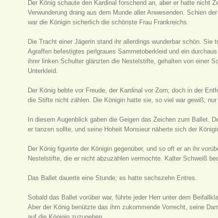
Der König schaute den Kardinal forschend an, aber er hatte nicht Zei
Verwunderung drang aus dem Munde aller Anwesenden. Schien der 
war die Königin sicherlich die schönste Frau Frankreichs.
Die Tracht einer Jägerin stand ihr allerdings wunderbar schön. Sie 
Agraffen befestigtes perlgraues Sammetoberkleid und ein durchaus m
ihrer linken Schulter glänzten die Nestelstifte, gehalten von einer 
Unterkleid.
Der König bebte vor Freude, der Kardinal vor Zorn; doch in der Entf
die Stifte nicht zählen. Die Königin hatte sie, so viel war gewiß; nu
In diesem Augenblick gaben die Geigen das Zeichen zum Ballet. Der 
er tanzen sollte, und seine Hoheit Monsieur näherte sich der Königi
Der König figurirte der Königin gegenüber, und so oft er an ihr vorü
Nestelstifte, die er nicht abzuzählen vermochte. Kalter Schweiß be
Das Ballet dauerte eine Stunde; es hatte sechszehn Entres.
Sobald das Ballet vorüber war, führte jeder Herr unter dem Beifall
Aber der König benützte das ihm zukommende Vorrecht, seine Dame
auf die Königin zuzugehen.