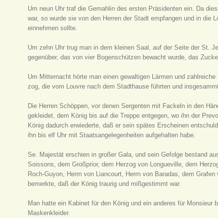
Um neun Uhr traf die Gemahlin des ersten Präsidenten ein. Da die
war, so wurde sie von den Herren der Stadt empfangen und in die L
einnehmen sollte.
Um zehn Uhr trug man in dem kleinen Saal, auf der Seite der St. J
gegenüber, das von vier Bogenschützen bewacht wurde, das Zucker
Um Mitternacht hörte man einen gewaltigen Lärmen und zahlreiche 
zog, die vom Louvre nach dem Stadthause führten und insgesammt
Die Herren Schöppen, vor denen Sergenten mit Fackeln in den Händ
gekleidet, dem König bis auf die Treppe entgegen, wo ihn der Prevo
König dadurch erwiederte, daß er sein spätes Erscheinen entschuldi
ihn bis elf Uhr mit Staatsangelegenheiten aufgehalten habe.
Se. Majestät erschien in großer Gala, und sein Gefolge bestand au
Soissons, dem Großprior, dem Herzog von Longueville, dem Herzog
Roch-Guyon, Herrn von Liancourt, Herrn von Baradas, dem Grafen
bemerkte, daß der König traurig und mißgestimmt war.
Man hatte ein Kabinet für den König und ein anderes für Monsieur b
Maskenkleider.