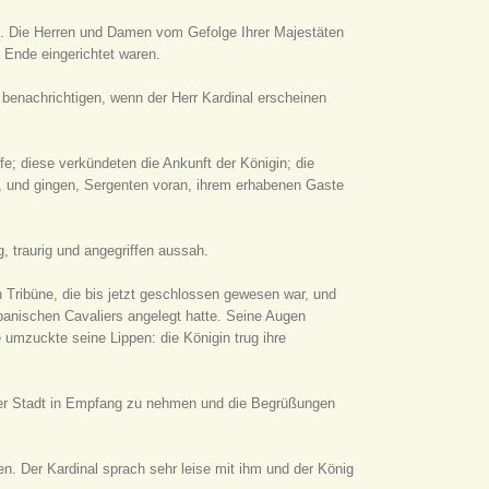
an. Die Herren und Damen vom Gefolge Ihrer Majestäten
 Ende eingerichtet waren.
u benachrichtigen, wenn der Herr Kardinal erscheinen
e; diese verkündeten die Ankunft der Königin; die
n, und gingen, Sergenten voran, ihrem erhabenen Gaste
, traurig und angegriffen aussah.
en Tribüne, die bis jetzt geschlossen gewesen war, und
spanischen Cavaliers angelegt hatte. Seine Augen
e umzuckte seine Lippen: die Königin trug ihre
 der Stadt in Empfang zu nehmen und die Begrüßungen
en. Der Kardinal sprach sehr leise mit ihm und der König