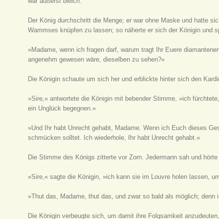
war äußerst bleich.
Der König durchschritt die Menge; er war ohne Maske und hatte si
Wammses knüpfen zu lassen; so näherte er sich der Königin und sp
»Madame, wenn ich fragen darf, warum tragt Ihr Euere diamantenen N
angenehm gewesen wäre, dieselben zu sehen?«
Die Königin schaute um sich her und erblickte hinter sich den Kardin
»Sire,« antwortete die Königin mit bebender Stimme, »ich fürchte
ein Unglück begegnen.«
»Und Ihr habt Unrecht gehabt, Madame. Wenn ich Euch dieses Ges
schmücken solltet. Ich wiederhole, Ihr habt Unrecht gehabt.«
Die Stimme des Königs zitterte vor Zorn. Jedermann sah und hörte
»Sire,« sagte die Königin, »ich kann sie im Louvre holen lassen,
»Thut das, Madame, thut das, und zwar so bald als möglich; denn i
Die Königin verbeugte sich, um damit ihre Folgsamkeit anzudeuten,