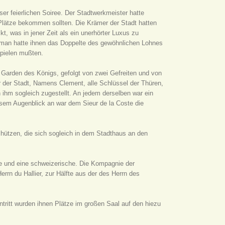
ser feierlichen Soiree. Der Stadtwerkmeister hatte
Plätze bekommen sollten. Die Krämer der Stadt hatten
 was in jener Zeit als ein unerhörter Luxus zu
d man hatte ihnen das Doppelte des gewöhnlichen Lohnes
spielen mußten.
 Garden des Königs, gefolgt von zwei Gefreiten und von
 der Stadt, Namens Clement, alle Schlüssel der Thüren,
hm sogleich zugestellt. An jedem derselben war ein
esem Augenblick an war dem Sieur de la Coste die
chützen, die sich sogleich in dem Stadthaus an den
e und eine schweizerische. Die Kompagnie der
rn du Hallier, zur Hälfte aus der des Herrn des
ntritt wurden ihnen Plätze im großen Saal auf den hiezu