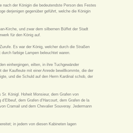
se nach der Königin die bedeutendste Person des Festes
oge derjenigen gegenüber geführt, welche die Königin
ean-Kirche, und zwar dem silbernen Büffet der Stadt
werk für den König auf.
Zurufe. Es war der König, welcher durch die Straßen
 durch farbige Lampen beleuchtet waren.
en einhergingen, eilten, in ihre Tuchgewänder
t der Kaufleute mit einer Anrede bewillkommte, die der
gte, und die Schuld auf den Herrn Kardinal schob, der
s Sr. Königl. Hoheit Monsieur, dem Grafen von
 d’Elbeuf, dem Grafen d’Harcourt, dem Grafen de la
 von Cramail und dem Chevalier Souveray. Jedermann
ereitet; in jedem von diesen Kabineten lagen