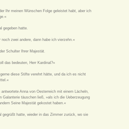
 der Ihr meinen Wünschen Folge geleistet habt, aber ich
ge.«
al gegeben hatte.
ir noch zwei andere, dann habe ich vierzehn.«
der Schulter Ihrer Majestät.
oll das bedeuten, Herr Kardinal?«
gerne diese Stifte verehrt hätte, und da ich es nicht
ttel.«
« antwortete Anna von Oesterreich mit einem Lächeln,
n Galanterie täuschen ließ, »als ich die Ueberzeugung
 andern Seine Majestät gekostet haben.«
 gegrüßt hatte, wieder in das Zimmer zurück, wo sie