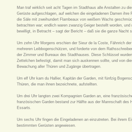
Man traf wirklich seit acht Tagen im Stadthaus alle Anstalten zu die
Gerüste aufgeschlagen, auf welchen die eingeladenen Damen ihre 
die Säle mit zweihundert Flambeaux von weißem Wachs geschmückt,
betrachten war; endlich waren zwanzig Geiger bestellt worden, un
bewilligt, in Betracht – sagt der Bericht – daß sie die ganze Nacht 
Um zehn Uhr Morgens erschien der Sieur de la Coste, Fähnrich der
mehreren Leibbogenschützen, und forderte von dem Rathsschreiber
der Zimmer und Bureaux des Stadthauses. Diese Schlüssel wurden i
Zettelchen befestigt, damit man sich auskennen sollte, und von di
Bewachung aller Thüren und Zugänge übertragen.
Um elf Uhr kam du Hallier, Kapitän der Garden, mit fünfzig Bogens
Thüren, die man ihnen bezeichnete, aufstellten.
Um drei Uhr langten zwei Kompagnien Garden an, eine französisch
französischen Garden bestand zur Hälfte aus der Mannschaft des Her
Essarts.
Um sechs Uhr fingen die Eingeladenen an einzutreten. Bei ihrem Ei
bestimmten Gerüsten angewiesen.