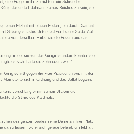
t, eine Frage an ihn zu richten, ein Schrei der
König der erste Edelmann seines Reiches zu sein, so
trug einen Filzhut mit blauen Federn, ein durch Diamant-
it Silber gesticktes Unterkleid von blauer Seide. Auf
Schleife von derselben Farbe wie die Federn und das
ernung, in der sie von der Königin standen, konnten sie
r fragte es sich, hatte sie zehn oder zwölf?
König schritt gegen die Frau Präsidentin vor, mit der
n. Man stellte sich in Ordnung und das Ballet begann.
berkam, verschlang er mit seinen Blicken die
deckte die Stirne des Kardinals.
klatschen des ganzen Saales seine Dame an ihren Platz.
 da zu lassen, wo er sich gerade befand, um lebhaft