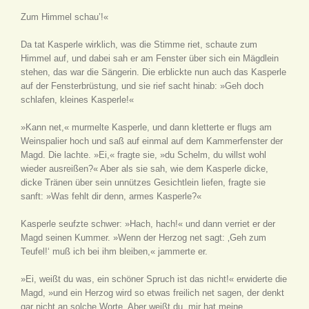
Zum Himmel schau’!«
Da tat Kasperle wirklich, was die Stimme riet, schaute zum
Himmel auf, und dabei sah er am Fenster über sich ein Mägdlein
stehen, das war die Sängerin. Die erblickte nun auch das Kasperle
auf der Fensterbrüstung, und sie rief sacht hinab: »Geh doch
schlafen, kleines Kasperle!«
»Kann net,« murmelte Kasperle, und dann kletterte er flugs am
Weinspalier hoch und saß auf einmal auf dem Kammerfenster der
Magd. Die lachte. »Ei,« fragte sie, »du Schelm, du willst wohl
wieder ausreißen?« Aber als sie sah, wie dem Kasperle dicke,
dicke Tränen über sein unnützes Gesichtlein liefen, fragte sie
sanft: »Was fehlt dir denn, armes Kasperle?«
Kasperle seufzte schwer: »Hach, hach!« und dann verriet er der
Magd seinen Kummer. »Wenn der Herzog net sagt: ‚Geh zum
Teufel!‘ muß ich bei ihm bleiben,« jammerte er.
»Ei, weißt du was, ein schöner Spruch ist das nicht!« erwiderte die
Magd, »und ein Herzog wird so etwas freilich net sagen, der denkt
gar nicht an solche Worte. Aber weißt du, mir hat meine