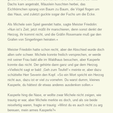
Dachs kam angetrabt, Mäuslein huschten herbei, das
Eichhörnchen sprang von Baum zu Baum, die Vögel flogen um
das Haus, und zuletzt guckte sogar der Fuchs um die Ecke.
Als Michele sein Spiel geendet hatte, sagte Meister Friedolin:
»Nun ist’s Zeit; jetzt müßt ihr marschieren, denn sonst denkt der
Herzog, ihr kommt nicht, und die Gräfin Rosemarie muß gar den
Grafen von Singerlingen heiraten.«
Meister Friedolin hatte schon recht, aber der Abschied wurde doch
allen sehr schwer. Michele konnte freilich versprechen, er werde
mit seiner Frau bald alle im Waldhaus besuchen, aber Kasperle
konnte das nicht. Der gehörte dann ganz und gar dem Herzog.
»Vielleicht sagt er bald: ‚Geh zum Teufel!‘« meinte er, aber dazu
schüttelte Herr Severin den Kopf. »So ein Wort spricht ein Herzog
nicht aus, dazu ist er viel zu vornehm. Du warst dumm, kleines
Kasperle, du hättest dir etwas anderes ausdenken sollen.«
Kasperle hing die Nase, er wollte zwar Michele nicht zeigen, wie
traurig er war, aber Michele merkte es doch, und als sie beide
reisefertig waren, fragte er traurig: »Wirst du es auch nicht zu arg
bereuen, mein armes Kasperle?«