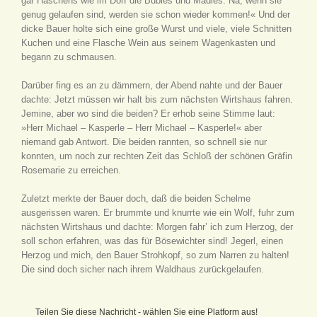
gar Haschens wie im Dorf die Bübles und Mädles. Na, wenn sie
genug gelaufen sind, werden sie schon wieder kommen!« Und der
dicke Bauer holte sich eine große Wurst und viele, viele Schnitten
Kuchen und eine Flasche Wein aus seinem Wagenkasten und
begann zu schmausen.
Darüber fing es an zu dämmern, der Abend nahte und der Bauer
dachte: Jetzt müssen wir halt bis zum nächsten Wirtshaus fahren.
Jemine, aber wo sind die beiden? Er erhob seine Stimme laut:
»Herr Michael – Kasperle – Herr Michael – Kasperle!« aber
niemand gab Antwort. Die beiden rannten, so schnell sie nur
konnten, um noch zur rechten Zeit das Schloß der schönen Gräfin
Rosemarie zu erreichen.
Zuletzt merkte der Bauer doch, daß die beiden Schelme
ausgerissen waren. Er brummte und knurrte wie ein Wolf, fuhr zum
nächsten Wirtshaus und dachte: Morgen fahr’ ich zum Herzog, der
soll schon erfahren, was das für Bösewichter sind! Jegerl, einen
Herzog und mich, den Bauer Strohkopf, so zum Narren zu halten!
Die sind doch sicher nach ihrem Waldhaus zurückgelaufen.
Teilen Sie diese Nachricht - wählen Sie eine Platform aus!