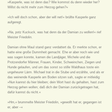
»Kasperle, was ist denn das? Wie kommst du denn wieder her?
Willst du nicht mehr zum Herzog gehen?«
»Ich will doch schon, aber der will net!« brüllte Kasperle ganz
aufgeregt.
»Na, potz Kuckuck, was hat denn da der Damian zu wollen!« rief
Meister Friedolin.
Damian ohne Maul stand ganz verdattert da. Er merkte schon, er
hatte eine große Dummheit gemacht. Ehe er aber noch wie und
was sagen konnte, kamen die Landjäger, Michele und die
Protzendorfer Männer, Frauen, Kinder, Schweinchen, Ziegen und
Hunde gelaufen, und um das sonst so stille Waldhaus toste ein
ungeheurer Lärm. Michael trat in die Stube und erzählte, und als er
das weinende Kasperle am Boden sitzen sah, sagte er mitleidig:
»Nun kannst du hier bleiben; dein Wort hast du gehalten, hast zum
Herzog gehen wollen; daß dich der Damian zurückgetragen hat,
dafür kannst du nicht.«
»Hm,« brummelte Meister Friedolin, »gewollt hat er, gegangen ist
er, aber –«