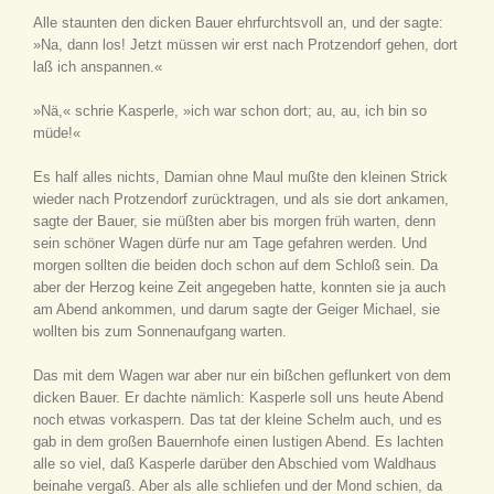
Alle staunten den dicken Bauer ehrfurchtsvoll an, und der sagte:
»Na, dann los! Jetzt müssen wir erst nach Protzendorf gehen, dort
laß ich anspannen.«
»Nä,« schrie Kasperle, »ich war schon dort; au, au, ich bin so
müde!«
Es half alles nichts, Damian ohne Maul mußte den kleinen Strick
wieder nach Protzendorf zurücktragen, und als sie dort ankamen,
sagte der Bauer, sie müßten aber bis morgen früh warten, denn
sein schöner Wagen dürfe nur am Tage gefahren werden. Und
morgen sollten die beiden doch schon auf dem Schloß sein. Da
aber der Herzog keine Zeit angegeben hatte, konnten sie ja auch
am Abend ankommen, und darum sagte der Geiger Michael, sie
wollten bis zum Sonnenaufgang warten.
Das mit dem Wagen war aber nur ein bißchen geflunkert von dem
dicken Bauer. Er dachte nämlich: Kasperle soll uns heute Abend
noch etwas vorkaspern. Das tat der kleine Schelm auch, und es
gab in dem großen Bauernhofe einen lustigen Abend. Es lachten
alle so viel, daß Kasperle darüber den Abschied vom Waldhaus
beinahe vergaß. Aber als alle schliefen und der Mond schien, da