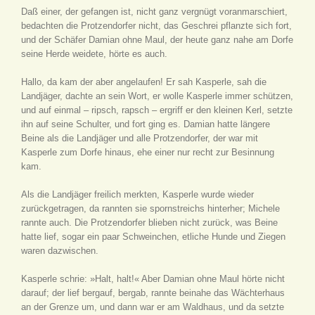
Daß einer, der gefangen ist, nicht ganz vergnügt voranmarschiert,
bedachten die Protzendorfer nicht, das Geschrei pflanzte sich fort,
und der Schäfer Damian ohne Maul, der heute ganz nahe am Dorfe
seine Herde weidete, hörte es auch.
Hallo, da kam der aber angelaufen! Er sah Kasperle, sah die
Landjäger, dachte an sein Wort, er wolle Kasperle immer schützen,
und auf einmal – ripsch, rapsch – ergriff er den kleinen Kerl, setzte
ihn auf seine Schulter, und fort ging es. Damian hatte längere
Beine als die Landjäger und alle Protzendorfer, der war mit
Kasperle zum Dorfe hinaus, ehe einer nur recht zur Besinnung
kam.
Als die Landjäger freilich merkten, Kasperle wurde wieder
zurückgetragen, da rannten sie spornstreichs hinterher; Michele
rannte auch. Die Protzendorfer blieben nicht zurück, was Beine
hatte lief, sogar ein paar Schweinchen, etliche Hunde und Ziegen
waren dazwischen.
Kasperle schrie: »Halt, halt!« Aber Damian ohne Maul hörte nicht
darauf; der lief bergauf, bergab, rannte beinahe das Wächterhaus
an der Grenze um, und dann war er am Waldhaus, und da setzte