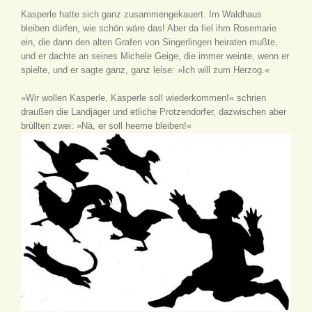
Kasperle hatte sich ganz zusammengekauert. Im Waldhaus
bleiben dürfen, wie schön wäre das! Aber da fiel ihm Rosemarie
ein, die dann den alten Grafen von Singerlingen heiraten mußte,
und er dachte an seines Michele Geige, die immer weinte, wenn er
spielte, und er sagte ganz, ganz leise: »Ich will zum Herzog.«
»Wir wollen Kasperle, Kasperle soll wiederkommen!« schrien
draußen die Landjäger und etliche Protzendorfer, dazwischen aber
brüllten zwei: »Nä, er soll heeme bleiben!«