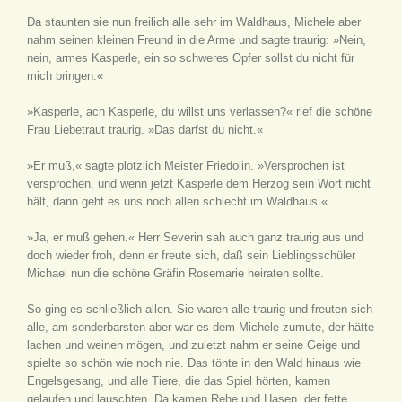
Da staunten sie nun freilich alle sehr im Waldhaus, Michele aber
nahm seinen kleinen Freund in die Arme und sagte traurig: »Nein,
nein, armes Kasperle, ein so schweres Opfer sollst du nicht für
mich bringen.«
»Kasperle, ach Kasperle, du willst uns verlassen?« rief die schöne
Frau Liebetraut traurig. »Das darfst du nicht.«
»Er muß,« sagte plötzlich Meister Friedolin. »Versprochen ist
versprochen, und wenn jetzt Kasperle dem Herzog sein Wort nicht
hält, dann geht es uns noch allen schlecht im Waldhaus.«
»Ja, er muß gehen.« Herr Severin sah auch ganz traurig aus und
doch wieder froh, denn er freute sich, daß sein Lieblingsschüler
Michael nun die schöne Gräfin Rosemarie heiraten sollte.
So ging es schließlich allen. Sie waren alle traurig und freuten sich
alle, am sonderbarsten aber war es dem Michele zumute, der hätte
lachen und weinen mögen, und zuletzt nahm er seine Geige und
spielte so schön wie noch nie. Das tönte in den Wald hinaus wie
Engelsgesang, und alle Tiere, die das Spiel hörten, kamen
gelaufen und lauschten. Da kamen Rehe und Hasen, der fette