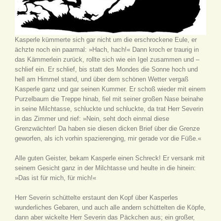
Kasperle kümmerte sich gar nicht um die erschrockene Eule, er
ächzte noch ein paarmal: »Hach, hach!« Dann kroch er traurig in
das Kämmerlein zurück, rollte sich wie ein Igel zusammen und –
schlief ein. Er schlief, bis statt des Mondes die Sonne hoch und
hell am Himmel stand, und über dem schönen Wetter vergaß
Kasperle ganz und gar seinen Kummer. Er schoß wieder mit einem
Purzelbaum die Treppe hinab, fiel mit seiner großen Nase beinahe
in seine Milchtasse, schluckte und schluckte, da trat Herr Severin
in das Zimmer und rief: »Nein, seht doch einmal diese
Grenzwächter! Da haben sie diesen dicken Brief über die Grenze
geworfen, als ich vorhin spazierenging, mir gerade vor die Füße.«
Alle guten Geister, bekam Kasperle einen Schreck! Er versank mit
seinem Gesicht ganz in der Milchtasse und heulte in die hinein:
»Das ist für mich, für mich!«
Herr Severin schüttelte erstaunt den Kopf über Kasperles
wunderliches Gebaren, und auch alle andern schüttelten die Köpfe,
dann aber wickelte Herr Severin das Päckchen aus; ein großer,