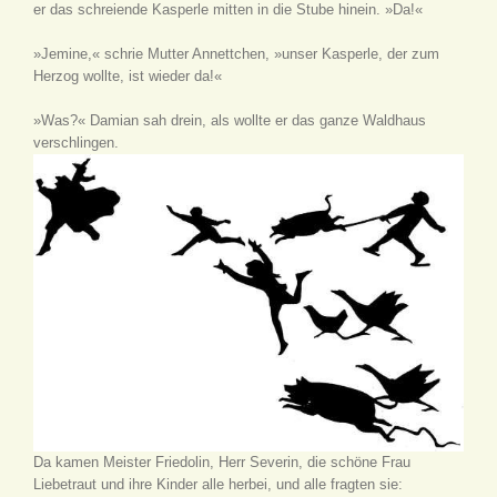
er das schreiende Kasperle mitten in die Stube hinein. »Da!«
»Jemine,« schrie Mutter Annettchen, »unser Kasperle, der zum
Herzog wollte, ist wieder da!«
»Was?« Damian sah drein, als wollte er das ganze Waldhaus
verschlingen.
Da kamen Meister Friedolin, Herr Severin, die schöne Frau
Liebetraut und ihre Kinder alle herbei, und alle fragten sie: