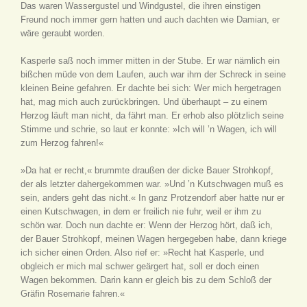
Das waren Wassergustel und Windgustel, die ihren einstigen
Freund noch immer gern hatten und auch dachten wie Damian, er
wäre geraubt worden.
Kasperle saß noch immer mitten in der Stube. Er war nämlich ein
bißchen müde von dem Laufen, auch war ihm der Schreck in seine
kleinen Beine gefahren. Er dachte bei sich: Wer mich hergetragen
hat, mag mich auch zurückbringen. Und überhaupt – zu einem
Herzog läuft man nicht, da fährt man. Er erhob also plötzlich seine
Stimme und schrie, so laut er konnte: »Ich will ’n Wagen, ich will
zum Herzog fahren!«
»Da hat er recht,« brummte draußen der dicke Bauer Strohkopf,
der als letzter dahergekommen war. »Und ’n Kutschwagen muß es
sein, anders geht das nicht.« In ganz Protzendorf aber hatte nur er
einen Kutschwagen, in dem er freilich nie fuhr, weil er ihm zu
schön war. Doch nun dachte er: Wenn der Herzog hört, daß ich,
der Bauer Strohkopf, meinen Wagen hergegeben habe, dann kriege
ich sicher einen Orden. Also rief er: »Recht hat Kasperle, und
obgleich er mich mal schwer geärgert hat, soll er doch einen
Wagen bekommen. Darin kann er gleich bis zu dem Schloß der
Gräfin Rosemarie fahren.«