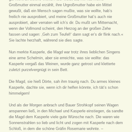
Großmutter einmal erzählt, ihre Urgroßmutter habe ein Mittel
gewußt, daß ein Mensch sagen mußte, was sie wollte, hab’s
freilich nie ausprobiert, und meine Großmutter hat’s auch nie
ausprobiert, aber verraten will ich’s dir. Du mußt um Mitternacht,
wenn der Vollmond scheint, den Herzog an der großen Zehe
fassen und sagen: ‚Geh zum Teufel!‘ dann sagt er’s dir flink nach.«
Sie lachte herzhaft, während sie dies sagte.
Nun merkte Kasperle, die Magd war trotz ihres lieblichen Singens
eine arme Schelmin, aber sie erreichte, was sie wollte: das
Kasperle vergaß das Weinen, wurde ganz getrost und kletterte
zuletzt purzelvergnügt in sein Bett.
Die Magd, sie hieß Dörte, sah ihm traurig nach. Du armes kleines
Kasperle, dachte sie, wenn ich dir helfen könnte, ich tät’s schon
himmelgern!
Und als der Morgen anbrach und Bauer Strohkopf seinen Wagen
anspannen ließ, in den Michael und Kasperle einstiegen, da sandte
die Magd dem Kasperle viele gute Wünsche nach. Die waren wie
Sonnenstrahlen so lieb und licht und zogen mit Kasperle nach dem
Schloß, in dem die schöne Gräfin Rosemarie wohnte. –