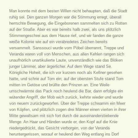
Man konnte mit dem besten Willen nicht behaupten, daß die Stadt
ruhig sei. Den ganzen Morgen war die Stimmung erregt, überall
herrschte Bewegung, die Eingeborenen sammelten sich zu Rotten
auf der Straße. Aber es war bereits halb zwei, als uns plötzlich
Stimmengeschrei aus dem Hause rief, und wir fanden die ganze
weiße Kolonie wie auf ein verabredetes Zeichen bereits
versammelt. Sanssouci wurde vom Pöbel überrannt, Treppe und
Veranda waren voll von Menschen, aus allen Kehlen rangen sich
unaufhörlich unartikulierte Laute, unverständlich wie das Blöken
junger Lämmer, aber ärgerlicher. Auf dem Wege stand Se.
Königliche Hoheit, die ich vor kurzem noch als Kellner gesehen
hatte, und schrie auf Tom ein; auf der obersten Stufe stand Tom
mitten im Getöse und brüllte den Prinzen an. Eine Weile
umschwärmte das Pack noch heulend die Bar, dann erfolgte ein
wütender Angriff, der Mob wich zurück, kehrte wieder und wurde
von neuem zurückgeworfen. Über der Treppe schwamm ein Meer
von Köpfen, und plötzlich zogen drei Männer einen vierten in ihrer
Mitte gewaltsam mit sich fort durch die auseinanderstiebende
Menge. An Haar und Händen wurde er, den Kopf auf die Knie
niedergedrückt, das Gesicht verborgen, von der Veranda
heruntergerissen, worauf er heulend den Weg entlang ins Dorf