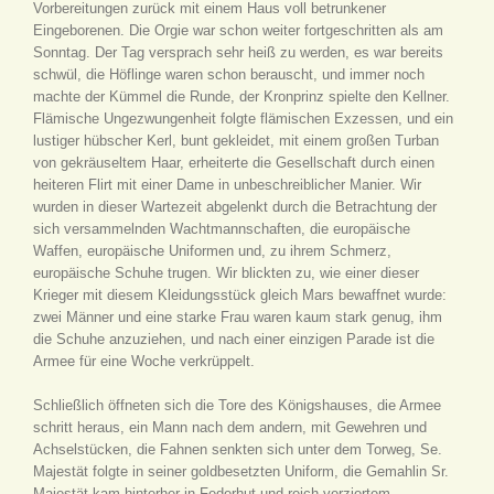
Vorbereitungen zurück mit einem Haus voll betrunkener
Eingeborenen. Die Orgie war schon weiter fortgeschritten als am
Sonntag. Der Tag versprach sehr heiß zu werden, es war bereits
schwül, die Höflinge waren schon berauscht, und immer noch
machte der Kümmel die Runde, der Kronprinz spielte den Kellner.
Flämische Ungezwungenheit folgte flämischen Exzessen, und ein
lustiger hübscher Kerl, bunt gekleidet, mit einem großen Turban
von gekräuseltem Haar, erheiterte die Gesellschaft durch einen
heiteren Flirt mit einer Dame in unbeschreiblicher Manier. Wir
wurden in dieser Wartezeit abgelenkt durch die Betrachtung der
sich versammelnden Wachtmannschaften, die europäische
Waffen, europäische Uniformen und, zu ihrem Schmerz,
europäische Schuhe trugen. Wir blickten zu, wie einer dieser
Krieger mit diesem Kleidungsstück gleich Mars bewaffnet wurde:
zwei Männer und eine starke Frau waren kaum stark genug, ihm
die Schuhe anzuziehen, und nach einer einzigen Parade ist die
Armee für eine Woche verkrüppelt.
Schließlich öffneten sich die Tore des Königshauses, die Armee
schritt heraus, ein Mann nach dem andern, mit Gewehren und
Achselstücken, die Fahnen senkten sich unter dem Torweg, Se.
Majestät folgte in seiner goldbesetzten Uniform, die Gemahlin Sr.
Majestät kam hinterher in Federhut und reich verziertem