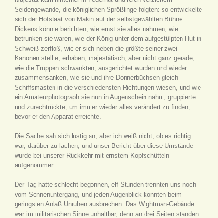
Seidengewande, die königlichen Sprößlinge folgten: so entwickelte
sich der Hofstaat von Makin auf der selbstgewählten Bühne.
Dickens könnte berichten, wie ernst sie alles nahmen, wie
betrunken sie waren, wie der König unter dem aufgestülpten Hut in
Schweiß zerfloß, wie er sich neben die größte seiner zwei
Kanonen stellte, erhaben, majestätisch, aber nicht ganz gerade,
wie die Truppen schwankten, ausgerichtet wurden und wieder
zusammensanken, wie sie und ihre Donnerbüchsen gleich
Schiffsmasten in die verschiedensten Richtungen wiesen, und wie
ein Amateurphotograph sie nun in Augenschein nahm, gruppierte
und zurechtrückte, um immer wieder alles verändert zu finden,
bevor er den Apparat erreichte.
Die Sache sah sich lustig an, aber ich weiß nicht, ob es richtig
war, darüber zu lachen, und unser Bericht über diese Umstände
wurde bei unserer Rückkehr mit ernstem Kopfschütteln
aufgenommen.
Der Tag hatte schlecht begonnen, elf Stunden trennten uns noch
vom Sonnenuntergang, und jeden Augenblick konnten beim
geringsten Anlaß Unruhen ausbrechen. Das Wightman-Gebäude
war im militärischen Sinne unhaltbar, denn an drei Seiten standen