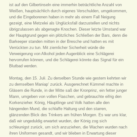
ist auf den Gilbertinseln eine immerhin beträchtliche Anzahl von
Weißen, hauptsächlich durch eigenes Verschulden, umgekommen,
und die Eingeborenen haben in mehr als einem Fall Neigung
gezeigt, eine Metzelei als Unglücksfall darzustellen und nichts
übrigzulassen als abgenagte Knochen. Dieser letzte Umstand war
der Hauptgrund gegen ein plötzliches Schließen der Bars, denn die
Barkeeper standen mitten in der Bresche und hatten es mit
Verrückten zu tun. Mit ziemlicher Sicherheit würde die
Verweigerung von Alkohol jeden Augenblick eine Schlägerei
hervorrufen können, und die Schlägerei könnte das Signal für ein
Blutbad werden.
Montag, den 15. Juli. Zu derselben Stunde wie gestern kehrten wir
zu demselben Maniap‘ zurück. Ausgerechnet Kümmel machte in
Gläsern die Runde, in der Mitte saß der Kronprinz, ein fetter junger
Mann, umgeben von vollen Flaschen, und gebrauchte eifrig den
Korkenzieher. König, Häuptlinge und Volk hatten alle den
hängenden Mund, die schlaffe Haltung und den starren,
glänzenden Blick des Trinkers am frühen Morgen. Es war uns klar,
daß wir ungeduldig erwartet wurden, der König zog sich
schleunigst zurück, um sich anzuziehen, die Wachen wurden nach
ihren Uniformen gesandt, und wir blieben in Erwartung dieser