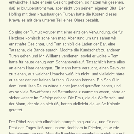
entwischte. Hätte er sein Gesicht gehoben, so hätten wir gesehen,
daß er blutüberströmt war, aber nicht von seinem eigenen Blut. Der
Höfling mit dem kraushaarigen Turban hatte die Kosten dieses
Krawalles mit dem unteren Teil eines Ohres bezahlt.
So ging der Tumult vorüber mit einer einzigen Verwundung, die für
Herzlose komisch scheinen mag. Aber rund um uns sahen wir
ernsthafte Gesichter, und Tom schloß die Läden der Bar, eine
Tatsache, die Bände sprach. Mochte die Kundschaft zu anderen
Türen gehen und Mr. Williams verdienen, soviel er wollte – Tom
hatte für heute genug vom Schnapsverkauf. Tatsächlich hatte alles
an einem Haar gehangen. Ein Mann hatte versucht, einen Revolver
zu ziehen, aus welcher Ursache weiß ich nicht, und vielleicht hätte
er selbst darüber keinen Aufschluß geben können. Ein Schuß in
dem überfüllten Raum würde sicher jemand getroffen haben, und
wo so viele Bewaffnete und Betrunkene zusammen waren, hätte er
sicher weitere im Gefolge gehabt. Die Frau, die die Waffe sah, und
der Mann, der sie an sich riß, hatten vielleicht die weiße Kolonie
gerettet.
Der Pöbel zog sich allmählich stumpfsinnig zurück, und für den
Rest des Tages ließ man unsere Nachbarn in Frieden, es wurde
fast einsam um uns. Aber die Beruhigung beschränkte sich nur auf