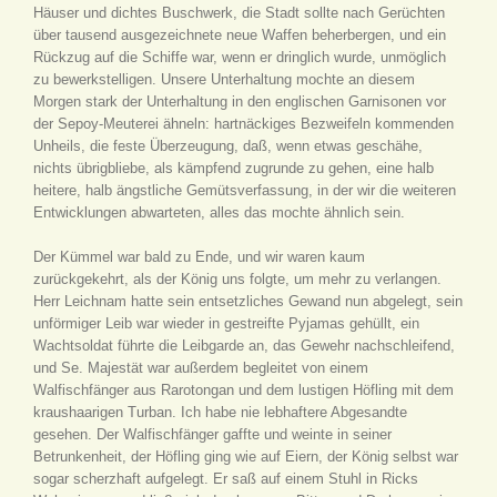
Häuser und dichtes Buschwerk, die Stadt sollte nach Gerüchten
über tausend ausgezeichnete neue Waffen beherbergen, und ein
Rückzug auf die Schiffe war, wenn er dringlich wurde, unmöglich
zu bewerkstelligen. Unsere Unterhaltung mochte an diesem
Morgen stark der Unterhaltung in den englischen Garnisonen vor
der Sepoy-Meuterei ähneln: hartnäckiges Bezweifeln kommenden
Unheils, die feste Überzeugung, daß, wenn etwas geschähe,
nichts übrigbliebe, als kämpfend zugrunde zu gehen, eine halb
heitere, halb ängstliche Gemütsverfassung, in der wir die weiteren
Entwicklungen abwarteten, alles das mochte ähnlich sein.
Der Kümmel war bald zu Ende, und wir waren kaum
zurückgekehrt, als der König uns folgte, um mehr zu verlangen.
Herr Leichnam hatte sein entsetzliches Gewand nun abgelegt, sein
unförmiger Leib war wieder in gestreifte Pyjamas gehüllt, ein
Wachtsoldat führte die Leibgarde an, das Gewehr nachschleifend,
und Se. Majestät war außerdem begleitet von einem
Walfischfänger aus Rarotongan und dem lustigen Höfling mit dem
kraushaarigen Turban. Ich habe nie lebhaftere Abgesandte
gesehen. Der Walfischfänger gaffte und weinte in seiner
Betrunkenheit, der Höfling ging wie auf Eiern, der König selbst war
sogar scherzhaft aufgelegt. Er saß auf einem Stuhl in Ricks