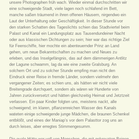
unsere Photographen früh wach. Wieder einmal durchschritten wir
eine schweigende Stadt, viele lagen noch schlafend im Bett,
manche saßen träumend in ihren offenen Häusern, nirgendwo ein
Laut der Unterhaltung oder Geschäftigkeit. In dieser Stunde vor
den starken Schatten des Tageslichts schien das Stadtviertel beim
Palast und Kanal ein Landungsplatz aus Tausendundeiner Nacht
oder aus klassischen Dichtungen zu sein; hier war das richtige Ziel
für Feenschiffe, hier mochte ein abenteuernder Prinz an Land
gehen, um neue Bekanntschaften zu machen und Neues zu
erleben, und das Inselgefängnis, das auf dem dämmerigen Antlitz
der Lagune schwamm, lag da wie eine zweite Gralsburg. An
solchem Ort und zu solcher Stunde empfing man nicht den
Eindruck einer Reise in fremde Länder, sondern vielmehr den
vergangener Zeiten; es schien uns, als hätten wir nicht viele
Breitengrade durchquert, sondern als wären wir Hunderte von
Jahren zurückversetzt und hätten gleichzeitig Heimat und Jetztzeit
verlassen. Ein paar Kinder folgten uns, meistens nackt, alle
schweigend; im klaren, pflanzenreichen Wasser des Kanals
wateten einige schweigende junge Mädchen, die braunen Schenkel
entblößt, und eines der Maniap’s vor dem Palasttor zog uns an
durch leises, aber erregtes Stimmengesumm.
Die ovale Hütte war voll von Menschen, die mit gekreuzten Beinen