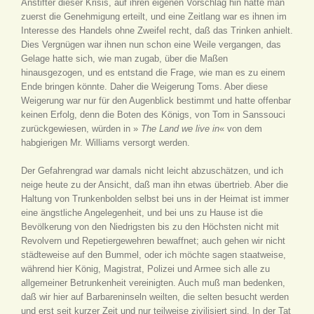
Anstifter dieser Krisis, auf ihren eigenen Vorschlag hin hatte man
zuerst die Genehmigung erteilt, und eine Zeitlang war es ihnen im
Interesse des Handels ohne Zweifel recht, daß das Trinken anhielt.
Dies Vergnügen war ihnen nun schon eine Weile vergangen, das
Gelage hatte sich, wie man zugab, über die Maßen
hinausgezogen, und es entstand die Frage, wie man es zu einem
Ende bringen könnte. Daher die Weigerung Toms. Aber diese
Weigerung war nur für den Augenblick bestimmt und hatte offenbar
keinen Erfolg, denn die Boten des Königs, von Tom in Sanssouci
zurückgewiesen, würden in »
The Land we live in
« von dem
habgierigen Mr. Williams versorgt werden.
Der Gefahrengrad war damals nicht leicht abzuschätzen, und ich
neige heute zu der Ansicht, daß man ihn etwas übertrieb. Aber die
Haltung von Trunkenbolden selbst bei uns in der Heimat ist immer
eine ängstliche Angelegenheit, und bei uns zu Hause ist die
Bevölkerung von den Niedrigsten bis zu den Höchsten nicht mit
Revolvern und Repetiergewehren bewaffnet; auch gehen wir nicht
städteweise auf den Bummel, oder ich möchte sagen staatweise,
während hier König, Magistrat, Polizei und Armee sich alle zu
allgemeiner Betrunkenheit vereinigten. Auch muß man bedenken,
daß wir hier auf Barbareninseln weilten, die selten besucht werden
und erst seit kurzer Zeit und nur teilweise zivilisiert sind. In der Tat