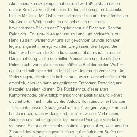
Abenteuers zurückgezogen hätten, und wir ließen statt dessen
unsere Revolver von Bord holen. In der Erinnerung an Taahauku
hielten Mr. Rick, Mr. Osbourne und meine Frau auf den öffentlichen
Straßen eine Waffenprobe ab und schossen unter den
bewundernden Blicken der Eingeborenen auf Flaschen. Kapitän
Reid vom »Equator« blieb mit uns an Land, um nötigenfalls zur
Hand zu sein, während wir uns zur gewohnten Stunde schlafen
legten, angenehm erregt von den Ereignissen des Tages. Die
Nacht war herrlich, die Stille bezaubernd, aber als ich in meiner
Hängematte lag und in den hellen Mondschein und die riesigen
Palmen sah, verfolgte mich das häßliche Bild der beiden Weiber,
nackt und halb bekleidet, in feindlicher Umarmung verbissen. Die
Verletzungen, die sie sich beibrachten, waren wahrscheinlich nicht
erheblich, aber ich hätte mit geringerer Empörung Totschlag und
Metzelei ansehen können. Die Rückkehr zu dieser alten
Kampfmethode, der Anblick menschlicher Bestialität und Roheit
erschütterten mich mehr als die Verlustziffern unserer Schlachten
– Elemente unserer Staatsgeschichte, die wir gern vergessen, und
bei denen wir, wenn wir klug sind, nicht verweilen. Verbrechen,
Seuchen und Tod bringt jeder Tag, unsere Phantasie verarbeitet
sie rasch. Sie sträubt sich aber instinktiv gegen alles, was uns den
Zustand des Menschengeschlechtes auf den tiefsten Stufen der