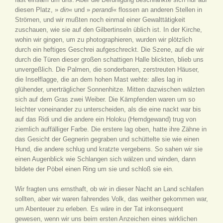
diesen Platz, »
din
« und »
perandi
« flossen an anderen Stellen in
Strömen, und wir mußten noch einmal einer Gewalttätigkeit
zuschauen, wie sie auf den Gilbertinseln üblich ist. In der Kirche,
wohin wir gingen, um zu photographieren, wurden wir plötzlich
durch ein heftiges Geschrei aufgeschreckt. Die Szene, auf die wir
durch die Türen dieser großen schattigen Halle blickten, blieb uns
unvergeßlich. Die Palmen, die sonderbaren, zerstreuten Häuser,
die Inselflagge, die an dem hohen Mast wehte: alles lag in
glühender, unerträglicher Sonnenhitze. Mitten dazwischen wälzten
sich auf dem Gras zwei Weiber. Die Kämpfenden waren um so
leichter voneinander zu unterscheiden, als die eine nackt war bis
auf das Ridi und die andere ein Holoku (Hemdgewand) trug von
ziemlich auffälliger Farbe. Die erstere lag oben, hatte ihre Zähne in
das Gesicht der Gegnerin gegraben und schüttelte sie wie einen
Hund, die andere schlug und kratzte vergebens. So sahen wir sie
einen Augenblick wie Schlangen sich wälzen und winden, dann
bildete der Pöbel einen Ring um sie und schloß sie ein.
Wir fragten uns ernsthaft, ob wir in dieser Nacht an Land schlafen
sollten, aber wir waren fahrendes Volk, das weither gekommen war,
um Abenteuer zu erleben. Es wäre in der Tat inkonsequent
gewesen, wenn wir uns beim ersten Anzeichen eines wirklichen