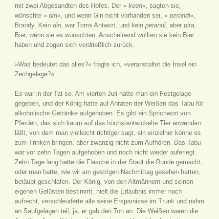
mit zwei Abgesandten des Hofes. Der »
keen
«, sagten sie,
wünschte »
din
«, und wenn Gin nicht vorhanden sei, »
perandi
«,
Brandy. Kein
din
, war Toms Antwort, und kein
perandi
, aber
pira
,
Bier, wenn sie es wünschten. Anscheinend wollten sie kein Bier
haben und zogen sich verdrießlich zurück.
»Was bedeutet das alles?« fragte ich, »veranstaltet die Insel ein
Zechgelage?«
Es war in der Tat so. Am vierten Juli hatte man ein Festgelage
gegeben, und der König hatte auf Anraten der Weißen das Tabu für
alkoholische Getränke aufgehoben. Es gibt ein Sprichwort von
Pferden, das sich kaum auf das höchstentwickelte Tier anwenden
läßt, von dem man vielleicht richtiger sagt, ein einzelner könne es
zum Trinken bringen, aber zwanzig nicht zum Aufhören. Das Tabu
war vor zehn Tagen aufgehoben und noch nicht wieder auferlegt.
Zehn Tage lang hatte die Flasche in der Stadt die Runde gemacht,
oder man hatte, wie wir am gestrigen Nachmittag gesehen hatten,
betäubt geschlafen. Der König, von den Altmännern und seinen
eigenen Gelüsten bestimmt, hielt die Erlaubnis immer noch
aufrecht, verschleuderte alle seine Ersparnisse im Trunk und nahm
an Saufgelagen teil, ja, er gab den Ton an. Die Weißen waren die