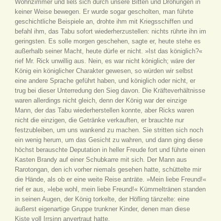
Wohnzimmer und ließ sich durch unsere Bitten und Drohungen in
keiner Weise bewegen. Er wurde sogar gescholten, man führte
geschichtliche Beispiele an, drohte ihm mit Kriegsschiffen und
befahl ihm, das Tabu sofort wiederherzustellen: nichts rührte ihn im
geringsten. Es solle morgen geschehen, sagte er, heute stehe es
außerhalb seiner Macht, heute dürfe er nicht. »Ist das königlich?«
rief Mr. Rick unwillig aus. Nein, es war nicht königlich; wäre der
König ein königlicher Charakter gewesen, so würden wir selbst
eine andere Sprache geführt haben, und königlich oder nicht, er
trug bei dieser Unterredung den Sieg davon. Die Kräfteverhältnisse
waren allerdings nicht gleich, denn der König war der einzige
Mann, der das Tabu wiederherstellen konnte, aber Ricks waren
nicht die einzigen, die Getränke verkauften, er brauchte nur
festzubleiben, um uns wankend zu machen. Sie stritten sich noch
ein wenig herum, um das Gesicht zu wahren, und dann ging diese
höchst berauschte Deputation in heller Freude fort und führte einen
Kasten Brandy auf einer Schubkarre mit sich. Der Mann aus
Rarotongan, den ich vorher niemals gesehen hatte, schüttelte mir
die Hände, als ob er eine weite Reise anträte. »Mein liebe Freund!«
rief er aus, »lebe wohl, mein liebe Freund!« Kümmeltränen standen
in seinen Augen, der König torkelte, der Höfling tänzelte: eine
äußerst eigenartige Gruppe trunkner Kinder, denen man diese
Kiste voll Irrsinn anvertraut hatte.