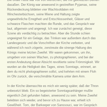
dasaßen. Der König war anwesend in gestreiften Pyjamas, seine
Rückendeckung bildeten vier Wachtsoldaten mit
Winchesterbüchsen, seine Miene und Haltung zeigte
ungewöhnliche Erregtheit und Entschlossenheit, Gläser und
schwarze Flaschen machten die Runde, und das Gespräch war
laut, allgemein und angeregt. Ich war zunächst geneigt, diese
Szene als verdächtig zu betrachten. Aber die Stunde schien
ungeeignet für ein Gelage, das Trinken war außerdem durch das
Landesgesetz und die Vorschriften der Kirche verboten, und
während ich noch zögerte, zerstreute die strenge Haltung des
Königs meine letzten Zweifel. Wir waren gekommen, um ihn,
umgeben von seinen Wachen, zu photographieren, und bei der
ersten Andeutung dieser Absicht revoltierte seine Frömmigkeit. Wir
wurden an die Heiligkeit des Tages, eines Sonntags, erinnert, an
dem du nicht photographieren sollst, und kehrten mit einem Floh
im Ohr zurück, die verschmähte Kamera unter dem Arm.
In der Kirche überraschte es mich ein wenig später, daß der Thron
unbesetzt blieb. Ein so begeisterter Sonntagsanhänger mußte
eigentlich Zeit gefunden haben, anwesend zu sein. Meine Zweifel
belebten sich wieder, und bevor ich zu Hause war, erhielt ich
Gewißheit. Tom, der Barkeeper von Sanssouci, war im Gespräch