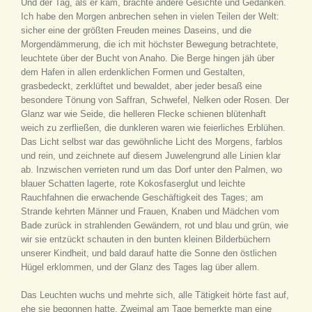
Und der Tag, als er kam, brachte andere Gesichte und Gedanken.
Ich habe den Morgen anbrechen sehen in vielen Teilen der Welt:
sicher eine der größten Freuden meines Daseins, und die
Morgendämmerung, die ich mit höchster Bewegung betrachtete,
leuchtete über der Bucht von Anaho. Die Berge hingen jäh über
dem Hafen in allen erdenklichen Formen und Gestalten,
grasbedeckt, zerklüftet und bewaldet, aber jeder besaß eine
besondere Tönung von Saffran, Schwefel, Nelken oder Rosen. Der
Glanz war wie Seide, die helleren Flecke schienen blütenhaft
weich zu zerfließen, die dunkleren waren wie feierliches Erblühen.
Das Licht selbst war das gewöhnliche Licht des Morgens, farblos
und rein, und zeichnete auf diesem Juwelengrund alle Linien klar
ab. Inzwischen verrieten rund um das Dorf unter den Palmen, wo
blauer Schatten lagerte, rote Kokosfaserglut und leichte
Rauchfahnen die erwachende Geschäftigkeit des Tages; am
Strande kehrten Männer und Frauen, Knaben und Mädchen vom
Bade zurück in strahlenden Gewändern, rot und blau und grün, wie
wir sie entzückt schauten in den bunten kleinen Bilderbüchern
unserer Kindheit, und bald darauf hatte die Sonne den östlichen
Hügel erklommen, und der Glanz des Tages lag über allem.
Das Leuchten wuchs und mehrte sich, alle Tätigkeit hörte fast auf,
ehe sie begonnen hatte. Zweimal am Tage bemerkte man eine