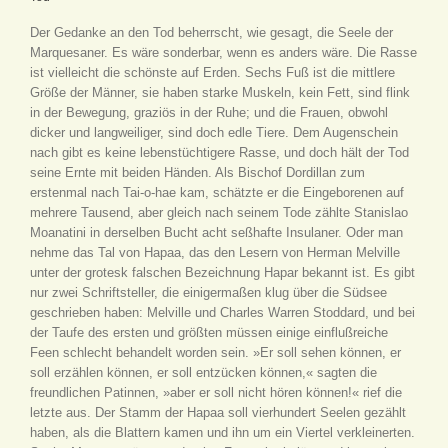
Der Gedanke an den Tod beherrscht, wie gesagt, die Seele der
Marquesaner. Es wäre sonderbar, wenn es anders wäre. Die Rasse
ist vielleicht die schönste auf Erden. Sechs Fuß ist die mittlere
Größe der Männer, sie haben starke Muskeln, kein Fett, sind flink
in der Bewegung, graziös in der Ruhe; und die Frauen, obwohl
dicker und langweiliger, sind doch edle Tiere. Dem Augenschein
nach gibt es keine lebenstüchtigere Rasse, und doch hält der Tod
seine Ernte mit beiden Händen. Als Bischof Dordillan zum
erstenmal nach Tai-o-hae kam, schätzte er die Eingeborenen auf
mehrere Tausend, aber gleich nach seinem Tode zählte Stanislao
Moanatini in derselben Bucht acht seßhafte Insulaner. Oder man
nehme das Tal von Hapaa, das den Lesern von Herman Melville
unter der grotesk falschen Bezeichnung Hapar bekannt ist. Es gibt
nur zwei Schriftsteller, die einigermaßen klug über die Südsee
geschrieben haben: Melville und Charles Warren Stoddard, und bei
der Taufe des ersten und größten müssen einige einflußreiche
Feen schlecht behandelt worden sein. »Er soll sehen können, er
soll erzählen können, er soll entzücken können,« sagten die
freundlichen Patinnen, »aber er soll nicht hören können!« rief die
letzte aus. Der Stamm der Hapaa soll vierhundert Seelen gezählt
haben, als die Blattern kamen und ihn um ein Viertel verkleinerten.