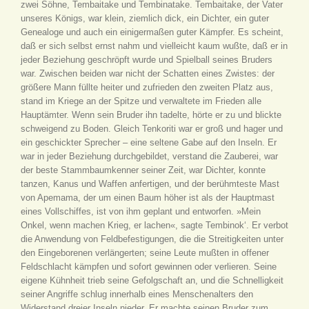
zwei Söhne, Tembaitake und Tembinatake. Tembaitake, der Vater
unseres Königs, war klein, ziemlich dick, ein Dichter, ein guter
Genealoge und auch ein einigermaßen guter Kämpfer. Es scheint,
daß er sich selbst ernst nahm und vielleicht kaum wußte, daß er in
jeder Beziehung geschröpft wurde und Spielball seines Bruders
war. Zwischen beiden war nicht der Schatten eines Zwistes: der
größere Mann füllte heiter und zufrieden den zweiten Platz aus,
stand im Kriege an der Spitze und verwaltete im Frieden alle
Hauptämter. Wenn sein Bruder ihn tadelte, hörte er zu und blickte
schweigend zu Boden. Gleich Tenkoriti war er groß und hager und
ein geschickter Sprecher – eine seltene Gabe auf den Inseln. Er
war in jeder Beziehung durchgebildet, verstand die Zauberei, war
der beste Stammbaumkenner seiner Zeit, war Dichter, konnte
tanzen, Kanus und Waffen anfertigen, und der berühmteste Mast
von Apemama, der um einen Baum höher ist als der Hauptmast
eines Vollschiffes, ist von ihm geplant und entworfen. »Mein
Onkel, wenn machen Krieg, er lachen«, sagte Tembinok‘. Er verbot
die Anwendung von Feldbefestigungen, die die Streitigkeiten unter
den Eingeborenen verlängerten; seine Leute mußten in offener
Feldschlacht kämpfen und sofort gewinnen oder verlieren. Seine
eigene Kühnheit trieb seine Gefolgschaft an, und die Schnelligkeit
seiner Angriffe schlug innerhalb eines Menschenalters den
Widerstand dreier Inseln nieder. Er machte seinen Bruder zum