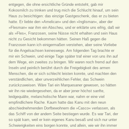
entgegen, die ohne ersichtliche Gründe entsteht, gab mir
Kokosmilch zu trinken und trug mich die Schlucht hinauf, um sein
Haus zu besichtigen: das einzige Gastgeschenk, das er zu bieten
hatte. Er liebte den »Amelican« und den »Inglisman«, aber der
»Flesman« war ihm ein Abscheu, und er erklärte uns eifrig, daß wir
als »Fles«, Franzosen, seine Nüsse nicht erhalten und sein Haus
nicht zu Gesicht bekommen hätten. Seinen Haß gegen die
Franzosen kann ich einigermaßen verstehen, aber seine Vorliebe
für die Angelsachsen keineswegs. Am folgenden Tag brachte er
mir ein Schwein, und einige Tage später traf einer von uns ihn auf
dem Wege, ein zweites zu bringen. Wir waren noch fremd auf den
Inseln und peinlich berührt durch die Freigebigkeit des armen
Menschen, die er sich schlecht leisten konnte, und machten den
verständlichen, aber unverzeihlichen Fehler, das Schwein
zurückzuweisen. Wäre Tari ein Marquesaner gewesen, so hätten
wir ihn nie wiedergesehen, da er aber jener höchst sanfte,
leidgequälte, melancholische Mann war, nahm er eine viel
empfindlichere Rache. Kaum hatte das Kanu mit den neun
abschiednehmenden Dorfbewohnern die »Casco« verlassen, als
das Schiff von der andern Seite bestiegen wurde. Es war Tari, der
so spät kam, weil er kein eigenes Kanu besaß und sich nur unter
Schwierigkeiten eins borgen konnte, und allein, wie wir ihn immer