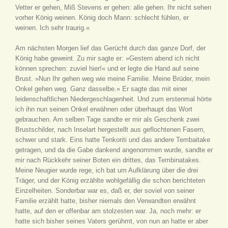
Vetter er gehen, Miß Stevens er gehen: alle gehen. Ihr nicht sehen
vorher König weinen. König doch Mann: schlecht fühlen, er
weinen. Ich sehr traurig.«
Am nächsten Morgen lief das Gerücht durch das ganze Dorf, der
König habe geweint. Zu mir sagte er: »Gestern abend ich nicht
können sprechen: zuviel hier!« und er legte die Hand auf seine
Brust. »Nun Ihr gehen weg wie meine Familie. Meine Brüder, mein
Onkel gehen weg. Ganz dasselbe.« Er sagte das mit einer
leidenschaftlichen Niedergeschlagenheit. Und zum erstenmal hörte
ich ihn nun seinen Onkel erwähnen oder überhaupt das Wort
gebrauchen. Am selben Tage sandte er mir als Geschenk zwei
Brustschilder, nach Inselart hergestellt aus geflochtenen Fasern,
schwer und stark. Eins hatte Tenkoriti und das andere Tembaitake
getragen, und da die Gabe dankend angenommen wurde, sandte er
mir nach Rückkehr seiner Boten ein drittes, das Tembinatakes.
Meine Neugier wurde rege, ich bat um Aufklärung über die drei
Träger, und der König erzählte wohlgefällig die schon berichteten
Einzelheiten. Sonderbar war es, daß er, der soviel von seiner
Familie erzählt hatte, bisher niemals den Verwandten erwähnt
hatte, auf den er offenbar am stolzesten war. Ja, noch mehr: er
hatte sich bisher seines Vaters gerühmt, von nun an hatte er aber