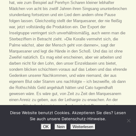
hat, wie zum Beispiel auf Penrhyn Scharen kleiner lebhafter
Mädchen von acht bis zwölf Jahren ihren Singsang ununterbrochen
stundenlang fortsetzen und ein Lied dem andern ohne Pause
folgen lassen. Gleichzeitig stellt der Marquesaner, der nie fleißig
war, jetzt vollständig die Produktion ein. Der Export der
Inselgruppe verringert sich unverhältnismäßig, auch wenn man die
Sterbeziffern in Betracht zieht. »Die Koralle vermehrt sich, die
Palme wächst, aber der Mensch geht von dannen«, sagt der
Marquesaner und legt die Hände in den Schoß. Und das ist ohne
Zweifel natürlich. Es mag eitel erscheinen, aber wir arbeiten und
darben nicht für den Lohn, den unser Einzeldasein uns bietet,
sondern blicken schüchtern voraus auf das Leben und das ehrende
Gedenken unserer Nachkommen, und wäre niemand, der aus
eigenem Blut oder Stamm uns nachfolgte – ich bezweifle, ob dann
die Rothschilds Geld angehäuft hätten und Cato tugendhaft
gewesen wäre. Es wäre gut, von Zeit zu Zeit den Marquesanern
einen Anreiz zu geben, aus der Lethargie zu erwachen. An der
ganzen Küste landeinwärts von Anaho wächst Baumwolle wie
Unkraut, Männer und Frauen können, wenn sie sammeln, täglich
Diese Website benutzt Cookies. Akzeptieren Sie dies? Lesen
einen Dollar verdienen, aber als wir ankamen, war das Lager des
Sie auch unsere Datenschutz-Hinweise.
Händlers vollständig leer, und bevor wir abfuhren, war es nahezu
OK
Nein
Weiterlesen
voll. Solange wir als Schaustück da waren und die »Casco« in der