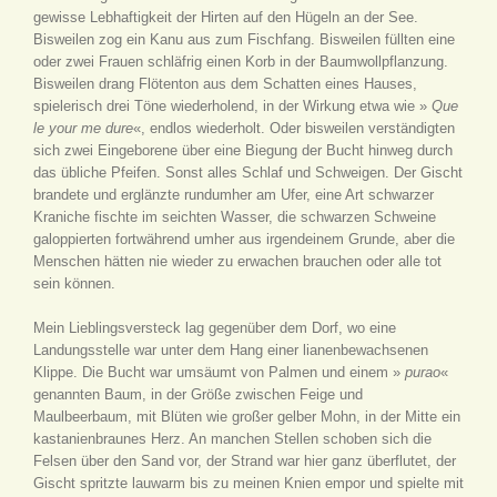
gewisse Lebhaftigkeit der Hirten auf den Hügeln an der See.
Bisweilen zog ein Kanu aus zum Fischfang. Bisweilen füllten eine
oder zwei Frauen schläfrig einen Korb in der Baumwollpflanzung.
Bisweilen drang Flötenton aus dem Schatten eines Hauses,
spielerisch drei Töne wiederholend, in der Wirkung etwa wie »
Que
le your me dure
«, endlos wiederholt. Oder bisweilen verständigten
sich zwei Eingeborene über eine Biegung der Bucht hinweg durch
das übliche Pfeifen. Sonst alles Schlaf und Schweigen. Der Gischt
brandete und erglänzte rundumher am Ufer, eine Art schwarzer
Kraniche fischte im seichten Wasser, die schwarzen Schweine
galoppierten fortwährend umher aus irgendeinem Grunde, aber die
Menschen hätten nie wieder zu erwachen brauchen oder alle tot
sein können.
Mein Lieblingsversteck lag gegenüber dem Dorf, wo eine
Landungsstelle war unter dem Hang einer lianenbewachsenen
Klippe. Die Bucht war umsäumt von Palmen und einem »
purao
«
genannten Baum, in der Größe zwischen Feige und
Maulbeerbaum, mit Blüten wie großer gelber Mohn, in der Mitte ein
kastanienbraunes Herz. An manchen Stellen schoben sich die
Felsen über den Sand vor, der Strand war hier ganz überflutet, der
Gischt spritzte lauwarm bis zu meinen Knien empor und spielte mit