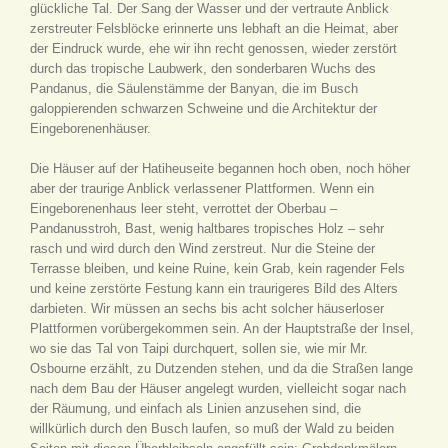
glückliche Tal. Der Sang der Wasser und der vertraute Anblick
zerstreuter Felsblöcke erinnerte uns lebhaft an die Heimat, aber
der Eindruck wurde, ehe wir ihn recht genossen, wieder zerstört
durch das tropische Laubwerk, den sonderbaren Wuchs des
Pandanus, die Säulenstämme der Banyan, die im Busch
galoppierenden schwarzen Schweine und die Architektur der
Eingeborenenhäuser.
Die Häuser auf der Hatiheuseite begannen hoch oben, noch höher
aber der traurige Anblick verlassener Plattformen. Wenn ein
Eingeborenenhaus leer steht, verrottet der Oberbau –
Pandanusstroh, Bast, wenig haltbares tropisches Holz – sehr
rasch und wird durch den Wind zerstreut. Nur die Steine der
Terrasse bleiben, und keine Ruine, kein Grab, kein ragender Fels
und keine zerstörte Festung kann ein traurigeres Bild des Alters
darbieten. Wir müssen an sechs bis acht solcher häuserloser
Plattformen vorübergekommen sein. An der Hauptstraße der Insel,
wo sie das Tal von Taipi durchquert, sollen sie, wie mir Mr.
Osbourne erzählt, zu Dutzenden stehen, und da die Straßen lange
nach dem Bau der Häuser angelegt wurden, vielleicht sogar nach
der Räumung, und einfach als Linien anzusehen sind, die
willkürlich durch den Busch laufen, so muß der Wald zu beiden