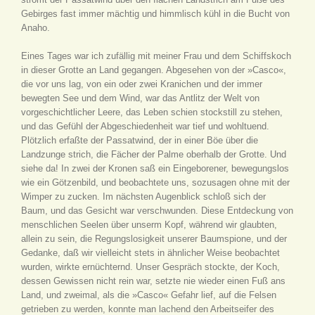
Gebirges fast immer mächtig und himmlisch kühl in die Bucht von
Anaho.
Eines Tages war ich zufällig mit meiner Frau und dem Schiffskoch
in dieser Grotte an Land gegangen. Abgesehen von der »Casco«,
die vor uns lag, von ein oder zwei Kranichen und der immer
bewegten See und dem Wind, war das Antlitz der Welt von
vorgeschichtlicher Leere, das Leben schien stockstill zu stehen,
und das Gefühl der Abgeschiedenheit war tief und wohltuend.
Plötzlich erfaßte der Passatwind, der in einer Böe über die
Landzunge strich, die Fächer der Palme oberhalb der Grotte. Und
siehe da! In zwei der Kronen saß ein Eingeborener, bewegungslos
wie ein Götzenbild, und beobachtete uns, sozusagen ohne mit der
Wimper zu zucken. Im nächsten Augenblick schloß sich der
Baum, und das Gesicht war verschwunden. Diese Entdeckung von
menschlichen Seelen über unserm Kopf, während wir glaubten,
allein zu sein, die Regungslosigkeit unserer Baumspione, und der
Gedanke, daß wir vielleicht stets in ähnlicher Weise beobachtet
wurden, wirkte ernüchternd. Unser Gespräch stockte, der Koch,
dessen Gewissen nicht rein war, setzte nie wieder einen Fuß ans
Land, und zweimal, als die »Casco« Gefahr lief, auf die Felsen
getrieben zu werden, konnte man lachend den Arbeitseifer des