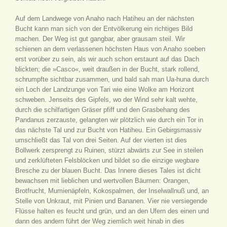
Auf dem Landwege von Anaho nach Hatiheu an der nächsten
Bucht kann man sich von der Entvölkerung ein richtiges Bild
machen. Der Weg ist gut gangbar, aber grausam steil. Wir
schienen an dem verlassenen höchsten Haus von Anaho soeben
erst vorüber zu sein, als wir auch schon erstaunt auf das Dach
blickten; die »Casco«, weit draußen in der Bucht, stark rollend,
schrumpfte sichtbar zusammen, und bald sah man Ua-huna durch
ein Loch der Landzunge von Tari wie eine Wolke am Horizont
schweben. Jenseits des Gipfels, wo der Wind sehr kalt wehte,
durch die schilfartigen Gräser pfiff und den Grasbehang des
Pandanus zerzauste, gelangten wir plötzlich wie durch ein Tor in
das nächste Tal und zur Bucht von Hatiheu. Ein Gebirgsmassiv
umschließt das Tal von drei Seiten. Auf der vierten ist dies
Bollwerk zersprengt zu Ruinen, stürzt abwärts zur See in steilen
und zerklüfteten Felsblöcken und bildet so die einzige wegbare
Bresche zu der blauen Bucht. Das Innere dieses Tales ist dicht
bewachsen mit lieblichen und wertvollen Bäumen: Orangen,
Brotfrucht, Mumienäpfeln, Kokospalmen, der Inselwallnuß und, an
Stelle von Unkraut, mit Pinien und Bananen. Vier nie versiegende
Flüsse halten es feucht und grün, und an den Ufern des einen und
dann des andern führt der Weg ziemlich weit hinab in dies