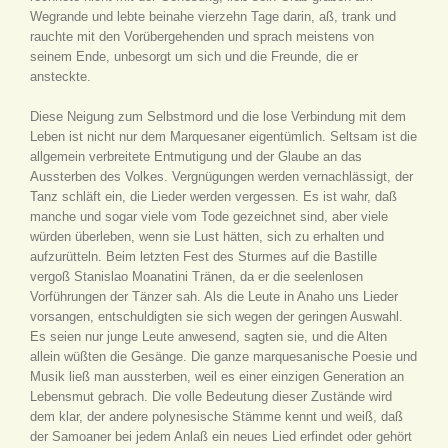
Wegrande und lebte beinahe vierzehn Tage darin, aß, trank und
rauchte mit den Vorübergehenden und sprach meistens von
seinem Ende, unbesorgt um sich und die Freunde, die er
ansteckte.
Diese Neigung zum Selbstmord und die lose Verbindung mit dem
Leben ist nicht nur dem Marquesaner eigentümlich. Seltsam ist die
allgemein verbreitete Entmutigung und der Glaube an das
Aussterben des Volkes. Vergnügungen werden vernachlässigt, der
Tanz schläft ein, die Lieder werden vergessen. Es ist wahr, daß
manche und sogar viele vom Tode gezeichnet sind, aber viele
würden überleben, wenn sie Lust hätten, sich zu erhalten und
aufzurütteln. Beim letzten Fest des Sturmes auf die Bastille
vergoß Stanislao Moanatini Tränen, da er die seelenlosen
Vorführungen der Tänzer sah. Als die Leute in Anaho uns Lieder
vorsangen, entschuldigten sie sich wegen der geringen Auswahl.
Es seien nur junge Leute anwesend, sagten sie, und die Alten
allein wüßten die Gesänge. Die ganze marquesanische Poesie und
Musik ließ man aussterben, weil es einer einzigen Generation an
Lebensmut gebrach. Die volle Bedeutung dieser Zustände wird
dem klar, der andere polynesische Stämme kennt und weiß, daß
der Samoaner bei jedem Anlaß ein neues Lied erfindet oder gehört