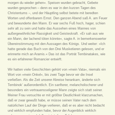
morgen du wieder gehen«. Speisen wurden gebracht, Gebete
wurden gesprochen – denn es war in den kurzen Tagen des
Christentums –, und der Häuptling selbst betete mit beredten
Worten und offenbarem Ernst. Den ganzen Abend saß A. am Feuer
und bewunderte den Mann. Er war sechs Fuß hoch, hager, schien
sehr alt zu sein und hatte das Aussehen eines Mannes von
außergewöhnlicher Rassigkeit und Geisteskraft. »Er sah aus wie
ein Mann, der lachend töten könnte«, sagte A. in bemerkenswerter
Übereinstimmung mit den Aussagen des Königs. Und weiter: »Ich
hatte gerade das Buch von den Drei Musketieren gelesen, und er
erinnerte mich an Aramis.« Das ist das Porträt Tembinatakes, wie
es ein erfahrener Romancier entwirft.
Wir hatten viele Geschichten gehört von »mein Vata«, niemals ein
Wort von »mein Onkel«, bis zwei Tage bevor wir die Insel
verließen. Als die Zeit unserer Abreise herankam, änderte sich
Tembinok‘ außerordentlich. Ein sanfterer, melancholischerer und
besonders ein vertrauensseligerer Mann zeigte sich statt seiner.
Meiner Frau versuchte er mit größter Deutlichkeit klarzumachen,
daß er zwar gewußt habe, er müsse seinen Vater nach dem
natürlichen Lauf der Dinge verlieren, daß er es aber nicht bedacht
und wirklich empfunden habe, bevor der Augenblick wirklich