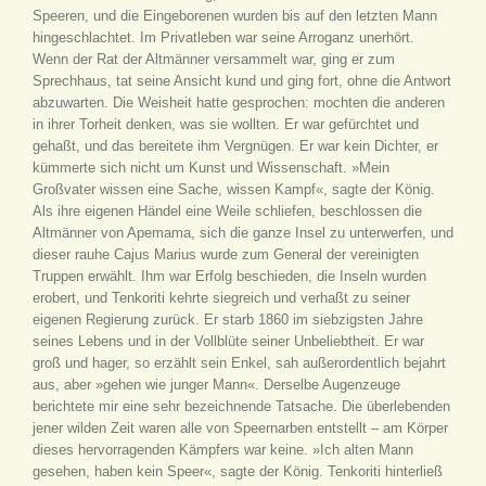
Speeren, und die Eingeborenen wurden bis auf den letzten Mann
hingeschlachtet. Im Privatleben war seine Arroganz unerhört.
Wenn der Rat der Altmänner versammelt war, ging er zum
Sprechhaus, tat seine Ansicht kund und ging fort, ohne die Antwort
abzuwarten. Die Weisheit hatte gesprochen: mochten die anderen
in ihrer Torheit denken, was sie wollten. Er war gefürchtet und
gehaßt, und das bereitete ihm Vergnügen. Er war kein Dichter, er
kümmerte sich nicht um Kunst und Wissenschaft. »Mein
Großvater wissen eine Sache, wissen Kampf«, sagte der König.
Als ihre eigenen Händel eine Weile schliefen, beschlossen die
Altmänner von Apemama, sich die ganze Insel zu unterwerfen, und
dieser rauhe Cajus Marius wurde zum General der vereinigten
Truppen erwählt. Ihm war Erfolg beschieden, die Inseln wurden
erobert, und Tenkoriti kehrte siegreich und verhaßt zu seiner
eigenen Regierung zurück. Er starb 1860 im siebzigsten Jahre
seines Lebens und in der Vollblüte seiner Unbeliebtheit. Er war
groß und hager, so erzählt sein Enkel, sah außerordentlich bejahrt
aus, aber »gehen wie junger Mann«. Derselbe Augenzeuge
berichtete mir eine sehr bezeichnende Tatsache. Die überlebenden
jener wilden Zeit waren alle von Speernarben entstellt – am Körper
dieses hervorragenden Kämpfers war keine. »Ich alten Mann
gesehen, haben kein Speer«, sagte der König. Tenkoriti hinterließ