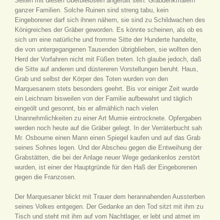
Seiten mit diesen Überbleibseln angefüllt sein: Grabdenkmälern
ganzer Familien. Solche Ruinen sind streng tabu, kein
Eingeborener darf sich ihnen nähern, sie sind zu Schildwachen des
Königreiches der Gräber geworden. Es könnte scheinen, als ob es
sich um eine natürliche und fromme Sitte der Hunderte handelte,
die von untergegangenen Tausenden übrigblieben, sie wollten den
Herd der Vorfahren nicht mit Füßen treten. Ich glaube jedoch, daß
die Sitte auf anderen und düstereren Vorstellungen beruht. Haus,
Grab und selbst der Körper des Toten wurden von den
Marquesanern stets besonders geehrt. Bis vor einiger Zeit wurde
ein Leichnam bisweilen von der Familie aufbewahrt und täglich
eingeölt und gesonnt, bis er allmählich nach vielen
Unannehmlichkeiten zu einer Art Mumie eintrocknete. Opfergaben
werden noch heute auf die Gräber gelegt. In der Verräterbucht sah
Mr. Osbourne einen Mann einen Spiegel kaufen und auf das Grab
seines Sohnes legen. Und der Abscheu gegen die Entweihung der
Grabstätten, die bei der Anlage neuer Wege gedankenlos zerstört
wurden, ist einer der Hauptgründe für den Haß der Eingeborenen
gegen die Franzosen.
Der Marquesaner blickt mit Trauer dem herannahenden Aussterben
seines Volkes entgegen. Der Gedanke an den Tod sitzt mit ihm zu
Tisch und steht mit ihm auf vom Nachtlager, er lebt und atmet im