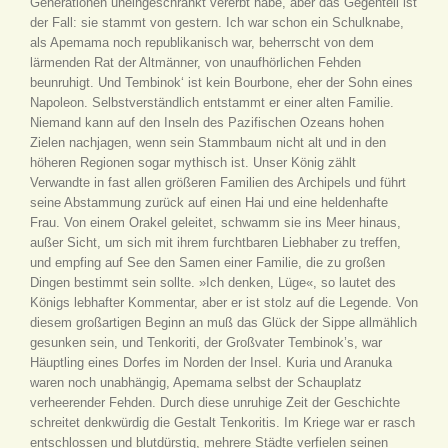
Generationen uneingeschränkt vererbt habe, aber das Gegenteil ist
der Fall: sie stammt von gestern. Ich war schon ein Schulknabe,
als Apemama noch republikanisch war, beherrscht von dem
lärmenden Rat der Altmänner, von unaufhörlichen Fehden
beunruhigt. Und Tembinok‘ ist kein Bourbone, eher der Sohn eines
Napoleon. Selbstverständlich entstammt er einer alten Familie.
Niemand kann auf den Inseln des Pazifischen Ozeans hohen
Zielen nachjagen, wenn sein Stammbaum nicht alt und in den
höheren Regionen sogar mythisch ist. Unser König zählt
Verwandte in fast allen größeren Familien des Archipels und führt
seine Abstammung zurück auf einen Hai und eine heldenhafte
Frau. Von einem Orakel geleitet, schwamm sie ins Meer hinaus,
außer Sicht, um sich mit ihrem furchtbaren Liebhaber zu treffen,
und empfing auf See den Samen einer Familie, die zu großen
Dingen bestimmt sein sollte. »Ich denken, Lüge«, so lautet des
Königs lebhafter Kommentar, aber er ist stolz auf die Legende. Von
diesem großartigen Beginn an muß das Glück der Sippe allmählich
gesunken sein, und Tenkoriti, der Großvater Tembinok’s, war
Häuptling eines Dorfes im Norden der Insel. Kuria und Aranuka
waren noch unabhängig, Apemama selbst der Schauplatz
verheerender Fehden. Durch diese unruhige Zeit der Geschichte
schreitet denkwürdig die Gestalt Tenkoritis. Im Kriege war er rasch
entschlossen und blutdürstig, mehrere Städte verfielen seinen