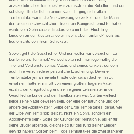
anzuzetteln, aber Tembinok‘ war zu rasch für die Rebellen, und der
schuldige Bruder floh in einem Kanu. Er ging nicht allein.
Tembinatake war in die Verschwörung verwickelt, und der Mann,
der für einen schwächlichen Bruder ein Königreich errichtet hatte,
wurde vom Sohn dieses Bruders verbannt. Die Flüchtlinge
landeten an den Küsten anderer Inseln, aber Tembinok‘ weiß bis
heute nichts von ihrem Schicksal.
Soweit geht die Geschichte. Und nun wollen wir versuchen, zu
kombinieren. Tembinok‘ verwechselte nicht nur regelmäßig die
Titel und Verdienste seines Vaters und seines Onkels, sondern
auch ihre verschiedene persönliche Erscheinung. Bevor er
Tembinatake jemals erwähnt hatte oder daran dachte, ihn zu
erwähnen, hatte er mir oft von einem großen, hageren Vater
erzählt, der kriegstüchtig und sein eigener Lehrmeister in der
Geschlechterkunde und den Inselkünsten war. Sollten vielleicht
beide seine Väter gewesen sein, der eine der natürliche und der
andere der Adoptivvater? Sollte der Erbe Tembaitakes, genau wie
der Erbe von Tembinok‘ selbst, nicht ein Sohn, sondern ein
Adoptivneffe sein? Sollte der Gründer der Monarchie, als er für
seine Brüder arbeitete, gleichzeitig für das Kind seiner Lenden
gewirkt haben? Sollten beim Tode Tembaitakes die zwei stärkeren