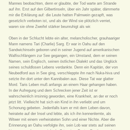
Mannes beobachten, denn er glaubte, der Tod warte am Strande
auf ihn. Erst auf den Gilbertinseln, über ein Jahr später, dämmerte
mir die Erklärung auf: die Leute hatten Palmwein gezapft, was
gesetzlich verboten ist, und als der Wind sie plötzlich verriet,
waren sie ohne Zweifel stärker beunruhigt als wir.
Oben in der Schlucht lebte ein alter, melancholischer, grauhaariger
Mann namens Tari (Charlie) Sarg. Er war in Oahu auf den
Sandwichinseln geboren und in seiner Jugend auf amerikanischen
Walfischfängern zur See gegangen, ein Umstand, dem er seinen
Namen, sein Englisch, seinen östlichen Dialekt und das Unglück
seines schuldlosen Lebens verdankte. Denn ein Kapitän, der von
Neubedford aus in See ging, verschleppte ihn nach Nuka-hiva und
setzte ihn dort unter den Kannibalen aus. Diese Tat war glatter
Mord. Taris Leben muß anfangs an einem Haar gehangen haben.
In der Aufregung und dem Schrecken jener Zeit ist er
wahrscheinlich irrsinnig geworden, eine Krankheit, an der er noch
jetzt litt. Vielleicht hat sich ein Kind in ihn verliebt und um
Schonung gebeten. Jedenfalls kam er mit dem Leben davon,
heiratete auf der Insel und lebte, als ich ihn kennenlernte, als
Witwer mit einem verheirateten Sohn und einer Nichte. Aber die
Erinnerung an Oahu verfolgte ihn, sein Lob war stets auf seinen