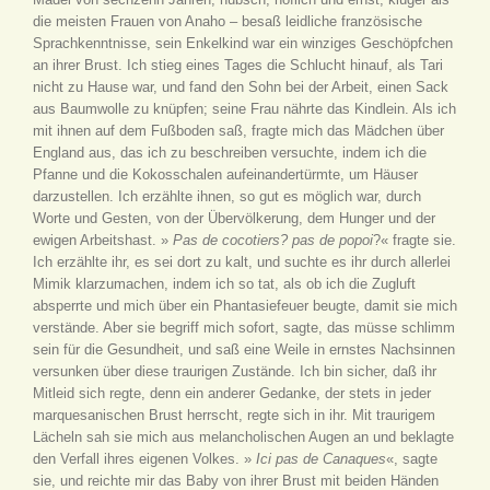
die meisten Frauen von Anaho – besaß leidliche französische
Sprachkenntnisse, sein Enkelkind war ein winziges Geschöpfchen
an ihrer Brust. Ich stieg eines Tages die Schlucht hinauf, als Tari
nicht zu Hause war, und fand den Sohn bei der Arbeit, einen Sack
aus Baumwolle zu knüpfen; seine Frau nährte das Kindlein. Als ich
mit ihnen auf dem Fußboden saß, fragte mich das Mädchen über
England aus, das ich zu beschreiben versuchte, indem ich die
Pfanne und die Kokosschalen aufeinandertürmte, um Häuser
darzustellen. Ich erzählte ihnen, so gut es möglich war, durch
Worte und Gesten, von der Übervölkerung, dem Hunger und der
ewigen Arbeitshast. »
Pas de cocotiers? pas de popoi
?« fragte sie.
Ich erzählte ihr, es sei dort zu kalt, und suchte es ihr durch allerlei
Mimik klarzumachen, indem ich so tat, als ob ich die Zugluft
absperrte und mich über ein Phantasiefeuer beugte, damit sie mich
verstände. Aber sie begriff mich sofort, sagte, das müsse schlimm
sein für die Gesundheit, und saß eine Weile in ernstes Nachsinnen
versunken über diese traurigen Zustände. Ich bin sicher, daß ihr
Mitleid sich regte, denn ein anderer Gedanke, der stets in jeder
marquesanischen Brust herrscht, regte sich in ihr. Mit traurigem
Lächeln sah sie mich aus melancholischen Augen an und beklagte
den Verfall ihres eigenen Volkes. »
Ici pas de Canaques
«, sagte
sie, und reichte mir das Baby von ihrer Brust mit beiden Händen