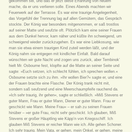
gekommen sei, und daß er jetzt diese Erfahrung von neuem
mache, da er uns verlieren solle. Eines Abends machten wir
Feuerwerk auf der Terrasse. Es war eine traurige Angelegenheit,
das Vorgefühl der Trennung lag auf allen Gemütern, das Gespräch
stockte. Der König war besonders mitgenommen, er saß trostlos
auf seiner Matte und seufzte oft. Plötzlich kam eine seiner Frauen
aus dem Dunkel hervor, kam näher und küßte ihn schweigend, um
schweigend wieder zurückzugehen. Es war eine Liebkosung, wie
man sie etwa einem traurigen Kind zuteil werden läßt, und der
König nahm sie entgegen mit kindlicher Einfalt. Bald darauf
wünschten wir gute Nacht und zogen uns zurück, aber Tembinok‘
hielt Mr. Osbourne fest, klopfte auf die Matte an seiner Seite und
sagte: »Euch setzen, ich schlecht fühlen, ich sprechen wollen.«
Osbourne setzte sich zu ihm. »Ihr wollen Bier?« sagte er, und eine
der Frauen brachte eine Flasche. Der König trank nicht mit,
sondern saß seufzend und eine Meerschaumpfeife rauchend da.
»Ich sehr traurig, ihr gehen«, sagte er schließlich. »Miß Stevens er
guter Mann, Frau er guter Mann, Diener er guter Mann. Frau er
geschickt wie Mann. Meine Frau« – er sah zu seinen Frauen
hinüber – »er gute Frau, nicht sehr geschickt. Ich glauben, Miß
Stevens er großer Häuptling wie Käpp’n von Kriegsschiff. Ich
glauben Miß Stevens er reicher Mann wie ich. Alle gehen Schoner.
Ich sehr traurig. Mein Vata, er gehen, mein Onkel, er gehen, meine