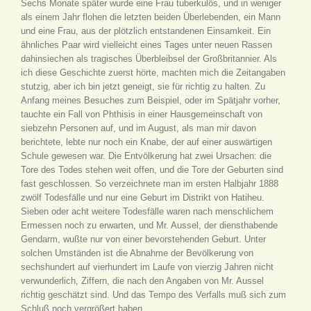
Sechs Monate später wurde eine Frau tuberkulös, und in weniger
als einem Jahr flohen die letzten beiden Überlebenden, ein Mann
und eine Frau, aus der plötzlich entstandenen Einsamkeit. Ein
ähnliches Paar wird vielleicht eines Tages unter neuen Rassen
dahinsiechen als tragisches Überbleibsel der Großbritannier. Als
ich diese Geschichte zuerst hörte, machten mich die Zeitangaben
stutzig, aber ich bin jetzt geneigt, sie für richtig zu halten. Zu
Anfang meines Besuches zum Beispiel, oder im Spätjahr vorher,
tauchte ein Fall von Phthisis in einer Hausgemeinschaft von
siebzehn Personen auf, und im August, als man mir davon
berichtete, lebte nur noch ein Knabe, der auf einer auswärtigen
Schule gewesen war. Die Entvölkerung hat zwei Ursachen: die
Tore des Todes stehen weit offen, und die Tore der Geburten sind
fast geschlossen. So verzeichnete man im ersten Halbjahr 1888
zwölf Todesfälle und nur eine Geburt im Distrikt von Hatiheu.
Sieben oder acht weitere Todesfälle waren nach menschlichem
Ermessen noch zu erwarten, und Mr. Aussel, der diensthabende
Gendarm, wußte nur von einer bevorstehenden Geburt. Unter
solchen Umständen ist die Abnahme der Bevölkerung von
sechshundert auf vierhundert im Laufe von vierzig Jahren nicht
verwunderlich, Ziffern, die nach den Angaben von Mr. Aussel
richtig geschätzt sind. Und das Tempo des Verfalls muß sich zum
Schluß noch vergrößert haben.