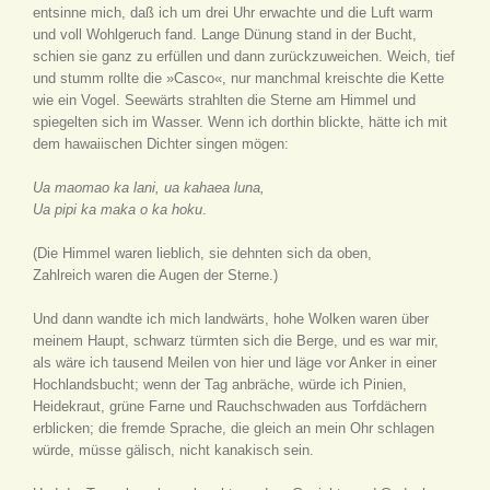
entsinne mich, daß ich um drei Uhr erwachte und die Luft warm
und voll Wohlgeruch fand. Lange Dünung stand in der Bucht,
schien sie ganz zu erfüllen und dann zurückzuweichen. Weich, tief
und stumm rollte die »Casco«, nur manchmal kreischte die Kette
wie ein Vogel. Seewärts strahlten die Sterne am Himmel und
spiegelten sich im Wasser. Wenn ich dorthin blickte, hätte ich mit
dem hawaiischen Dichter singen mögen:
Ua maomao ka lani, ua kahaea luna,
Ua pipi ka maka o ka hoku
.
(Die Himmel waren lieblich, sie dehnten sich da oben,
Zahlreich waren die Augen der Sterne.)
Und dann wandte ich mich landwärts, hohe Wolken waren über
meinem Haupt, schwarz türmten sich die Berge, und es war mir,
als wäre ich tausend Meilen von hier und läge vor Anker in einer
Hochlandsbucht; wenn der Tag anbräche, würde ich Pinien,
Heidekraut, grüne Farne und Rauchschwaden aus Torfdächern
erblicken; die fremde Sprache, die gleich an mein Ohr schlagen
würde, müsse gälisch, nicht kanakisch sein.