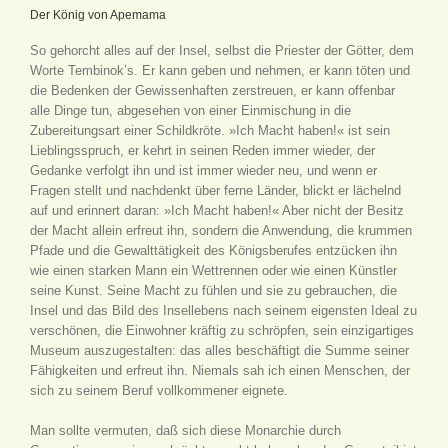
Der König von Apemama
So gehorcht alles auf der Insel, selbst die Priester der Götter, dem
Worte Tembinok’s. Er kann geben und nehmen, er kann töten und
die Bedenken der Gewissenhaften zerstreuen, er kann offenbar
alle Dinge tun, abgesehen von einer Einmischung in die
Zubereitungsart einer Schildkröte. »Ich Macht haben!« ist sein
Lieblingsspruch, er kehrt in seinen Reden immer wieder, der
Gedanke verfolgt ihn und ist immer wieder neu, und wenn er
Fragen stellt und nachdenkt über ferne Länder, blickt er lächelnd
auf und erinnert daran: »Ich Macht haben!« Aber nicht der Besitz
der Macht allein erfreut ihn, sondern die Anwendung, die krummen
Pfade und die Gewalttätigkeit des Königsberufes entzücken ihn
wie einen starken Mann ein Wettrennen oder wie einen Künstler
seine Kunst. Seine Macht zu fühlen und sie zu gebrauchen, die
Insel und das Bild des Insellebens nach seinem eigensten Ideal zu
verschönen, die Einwohner kräftig zu schröpfen, sein einzigartiges
Museum auszugestalten: das alles beschäftigt die Summe seiner
Fähigkeiten und erfreut ihn. Niemals sah ich einen Menschen, der
sich zu seinem Beruf vollkommener eignete.
Man sollte vermuten, daß sich diese Monarchie durch