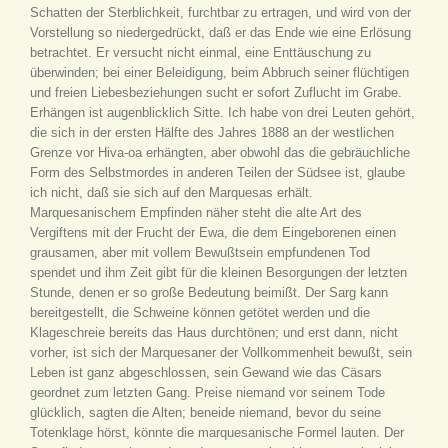
Schatten der Sterblichkeit, furchtbar zu ertragen, und wird von der
Vorstellung so niedergedrückt, daß er das Ende wie eine Erlösung
betrachtet. Er versucht nicht einmal, eine Enttäuschung zu
überwinden; bei einer Beleidigung, beim Abbruch seiner flüchtigen
und freien Liebesbeziehungen sucht er sofort Zuflucht im Grabe.
Erhängen ist augenblicklich Sitte. Ich habe von drei Leuten gehört,
die sich in der ersten Hälfte des Jahres 1888 an der westlichen
Grenze vor Hiva-oa erhängten, aber obwohl das die gebräuchliche
Form des Selbstmordes in anderen Teilen der Südsee ist, glaube
ich nicht, daß sie sich auf den Marquesas erhält.
Marquesanischem Empfinden näher steht die alte Art des
Vergiftens mit der Frucht der Ewa, die dem Eingeborenen einen
grausamen, aber mit vollem Bewußtsein empfundenen Tod
spendet und ihm Zeit gibt für die kleinen Besorgungen der letzten
Stunde, denen er so große Bedeutung beimißt. Der Sarg kann
bereitgestellt, die Schweine können getötet werden und die
Klageschreie bereits das Haus durchtönen; und erst dann, nicht
vorher, ist sich der Marquesaner der Vollkommenheit bewußt, sein
Leben ist ganz abgeschlossen, sein Gewand wie das Cäsars
geordnet zum letzten Gang. Preise niemand vor seinem Tode
glücklich, sagten die Alten; beneide niemand, bevor du seine
Totenklage hörst, könnte die marquesanische Formel lauten. Der