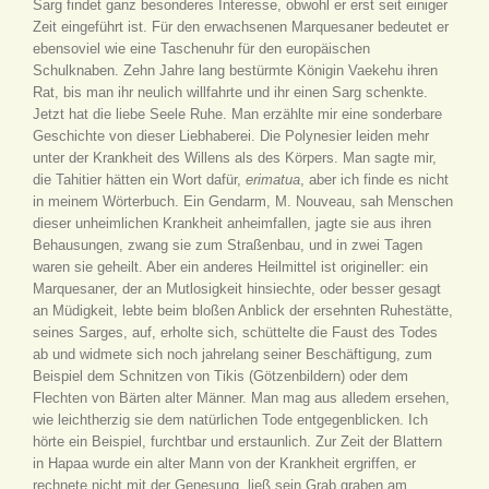
Sarg findet ganz besonderes Interesse, obwohl er erst seit einiger
Zeit eingeführt ist. Für den erwachsenen Marquesaner bedeutet er
ebensoviel wie eine Taschenuhr für den europäischen
Schulknaben. Zehn Jahre lang bestürmte Königin Vaekehu ihren
Rat, bis man ihr neulich willfahrte und ihr einen Sarg schenkte.
Jetzt hat die liebe Seele Ruhe. Man erzählte mir eine sonderbare
Geschichte von dieser Liebhaberei. Die Polynesier leiden mehr
unter der Krankheit des Willens als des Körpers. Man sagte mir,
die Tahitier hätten ein Wort dafür,
erimatua
, aber ich finde es nicht
in meinem Wörterbuch. Ein Gendarm, M. Nouveau, sah Menschen
dieser unheimlichen Krankheit anheimfallen, jagte sie aus ihren
Behausungen, zwang sie zum Straßenbau, und in zwei Tagen
waren sie geheilt. Aber ein anderes Heilmittel ist origineller: ein
Marquesaner, der an Mutlosigkeit hinsiechte, oder besser gesagt
an Müdigkeit, lebte beim bloßen Anblick der ersehnten Ruhestätte,
seines Sarges, auf, erholte sich, schüttelte die Faust des Todes
ab und widmete sich noch jahrelang seiner Beschäftigung, zum
Beispiel dem Schnitzen von Tikis (Götzenbildern) oder dem
Flechten von Bärten alter Männer. Man mag aus alledem ersehen,
wie leichtherzig sie dem natürlichen Tode entgegenblicken. Ich
hörte ein Beispiel, furchtbar und erstaunlich. Zur Zeit der Blattern
in Hapaa wurde ein alter Mann von der Krankheit ergriffen, er
rechnete nicht mit der Genesung, ließ sein Grab graben am