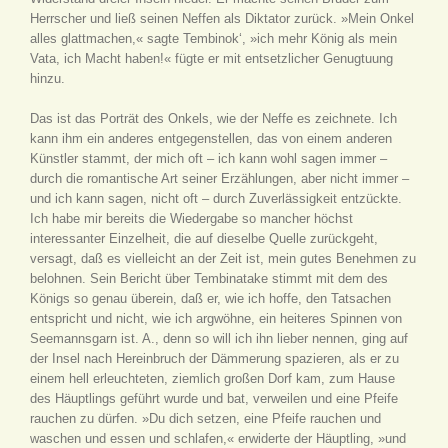
Herrscher und ließ seinen Neffen als Diktator zurück. »Mein Onkel
alles glattmachen,« sagte Tembinok‘, »ich mehr König als mein
Vata, ich Macht haben!« fügte er mit entsetzlicher Genugtuung
hinzu.
Das ist das Porträt des Onkels, wie der Neffe es zeichnete. Ich
kann ihm ein anderes entgegenstellen, das von einem anderen
Künstler stammt, der mich oft – ich kann wohl sagen immer –
durch die romantische Art seiner Erzählungen, aber nicht immer –
und ich kann sagen, nicht oft – durch Zuverlässigkeit entzückte.
Ich habe mir bereits die Wiedergabe so mancher höchst
interessanter Einzelheit, die auf dieselbe Quelle zurückgeht,
versagt, daß es vielleicht an der Zeit ist, mein gutes Benehmen zu
belohnen. Sein Bericht über Tembinatake stimmt mit dem des
Königs so genau überein, daß er, wie ich hoffe, den Tatsachen
entspricht und nicht, wie ich argwöhne, ein heiteres Spinnen von
Seemannsgarn ist. A., denn so will ich ihn lieber nennen, ging auf
der Insel nach Hereinbruch der Dämmerung spazieren, als er zu
einem hell erleuchteten, ziemlich großen Dorf kam, zum Hause
des Häuptlings geführt wurde und bat, verweilen und eine Pfeife
rauchen zu dürfen. »Du dich setzen, eine Pfeife rauchen und
waschen und essen und schlafen,« erwiderte der Häuptling, »und