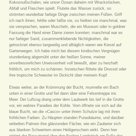
Kokosnußschalen, wie unser Ozean daheim mit Wrackstücken,
Abfall und Flaschen spielt. Flutete das Wasser zurück, so
strömten wunderbar farbige Dinge zwischen meinen Füßen. Griff
ich nach ihnen, fehlte oder faßte sie, so hielten sie manchmal, was
sie versprachen, waren Muscheln, die ein Museum oder in goldner
Fassung die Hand einer Dame zieren konnten; manchmal war es
nur farbiger Sand, zusammenklebende Nichtigkeiten, die
getrocknet ebenso langweilig und alltäglich waren wie Kiesel auf
Gartenwegen. Ich habe mich bei diesem kindischen Vergnügen
stundenlang abgemüht unter der heißen Sonne, meiner
unverbesserlichen Unwissenheit voll bewußt, aber zu herzhaft
fröhlich, um mich zu schämen. Inzwischen flötete die Drossel oder
ihre tropische Schwester im Dickicht über meinem Kopf.
Etwas weiter, an der Krümmung der Bucht, murmelte ein Bach
unten in einer Grotte und fiel dann über eine Felsentreppe ins
Meer. Der Luftzug drang unter dem Laubwerk bis tief in die Grotte
vor, ein wahres Paradies der Kühle. Vorn öffnete sie sich auf die
blaue Bucht, wo die »Casco« unter ihrem Schutze lag mit ihren
fröhlichen Farben. Zu Häupten standen Puraobäume, und darüber
wirbelten Palmen ihre glänzenden Fächer, wie ein Zauberer sich
aus blanken Schwertern einen Heiligenschein wirkt. Denn hier
strömt der Passatwind über den flachen Landstrich am Fuße des