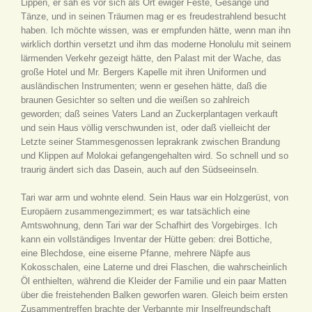
Lippen, er sah es vor sich als Ort ewiger Feste, Gesänge und
Tänze, und in seinen Träumen mag er es freudestrahlend besucht
haben. Ich möchte wissen, was er empfunden hätte, wenn man ihn
wirklich dorthin versetzt und ihm das moderne Honolulu mit seinem
lärmenden Verkehr gezeigt hätte, den Palast mit der Wache, das
große Hotel und Mr. Bergers Kapelle mit ihren Uniformen und
ausländischen Instrumenten; wenn er gesehen hätte, daß die
braunen Gesichter so selten und die weißen so zahlreich
geworden; daß seines Vaters Land an Zuckerplantagen verkauft
und sein Haus völlig verschwunden ist, oder daß vielleicht der
Letzte seiner Stammesgenossen leprakrank zwischen Brandung
und Klippen auf Molokai gefangengehalten wird. So schnell und so
traurig ändert sich das Dasein, auch auf den Südseeinseln.
Tari war arm und wohnte elend. Sein Haus war ein Holzgerüst, von
Europäern zusammengezimmert; es war tatsächlich eine
Amtswohnung, denn Tari war der Schafhirt des Vorgebirges. Ich
kann ein vollständiges Inventar der Hütte geben: drei Bottiche,
eine Blechdose, eine eiserne Pfanne, mehrere Näpfe aus
Kokosschalen, eine Laterne und drei Flaschen, die wahrscheinlich
Öl enthielten, während die Kleider der Familie und ein paar Matten
über die freistehenden Balken geworfen waren. Gleich beim ersten
Zusammentreffen brachte der Verbannte mir Inselfreundschaft