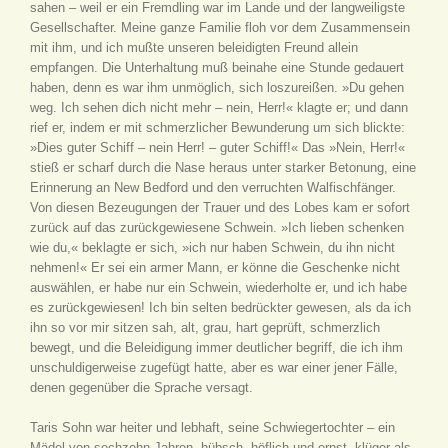
sahen – weil er ein Fremdling war im Lande und der langweiligste
Gesellschafter. Meine ganze Familie floh vor dem Zusammensein
mit ihm, und ich mußte unseren beleidigten Freund allein
empfangen. Die Unterhaltung muß beinahe eine Stunde gedauert
haben, denn es war ihm unmöglich, sich loszureißen. »Du gehen
weg. Ich sehen dich nicht mehr – nein, Herr!« klagte er; und dann
rief er, indem er mit schmerzlicher Bewunderung um sich blickte:
»Dies guter Schiff – nein Herr! – guter Schiff!« Das »Nein, Herr!«
stieß er scharf durch die Nase heraus unter starker Betonung, eine
Erinnerung an New Bedford und den verruchten Walfischfänger.
Von diesen Bezeugungen der Trauer und des Lobes kam er sofort
zurück auf das zurückgewiesene Schwein. »Ich lieben schenken
wie du,« beklagte er sich, »ich nur haben Schwein, du ihn nicht
nehmen!« Er sei ein armer Mann, er könne die Geschenke nicht
auswählen, er habe nur ein Schwein, wiederholte er, und ich habe
es zurückgewiesen! Ich bin selten bedrückter gewesen, als da ich
ihn so vor mir sitzen sah, alt, grau, hart geprüft, schmerzlich
bewegt, und die Beleidigung immer deutlicher begriff, die ich ihm
unschuldigerweise zugefügt hatte, aber es war einer jener Fälle,
denen gegenüber die Sprache versagt.
Taris Sohn war heiter und lebhaft, seine Schwiegertochter – ein
Mädel von sechzehn Jahren, hübsch, höflich und ernst, klüger als