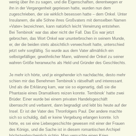
wenig über ihn zu sagen, und die Eigenschaften, derentwegen er
ihn in der Vergangenheit gepriesen hatte, wurden nun dem
zugeschrieben, der sie wirklich besessen hatte – dem Onkel. Unter
Insulanern, die alle Söhne ihres Großvaters mit demselben Namen
»Vater« bezeichnen, kann natürlich leicht Verwirrung entstehen.
Bei Tembinok‘ war das aber nicht der Fall. Das Eis war jetzt
gebrochen, das Wort Onkel war ununterbrochen in seinem Munde,
er, der die beiden stets absichtlich verwechselt hatte, unterschied
jetzt sehr sorgfältig. So wurde aus dem Vater allmählich ein
selbstgefälliger, gewöhnlicher Mann, während der Onkel zu seiner
wahren Größe heranwuchs als Held und Gründer des Geschlechts.
Je mehr ich hörte, und je eingehender ich nachdachte, desto mehr
schien mir das Benehmen Tembinok’s rätselhaft und interessant.
Und als die Erklärung kam, war sie so eigenartig, daß sie die
Phantasie eines Dramatikers reizen konnte. Tembinok‘ hatte zwei
Brüder. Einer wurde bei einem privaten Handelsgeschäft
überrascht und verbannt, dann begnadigt und lebt bis heute auf der
Insel. Er ist der Vater des Thronfolgers Paul. Der andere machte
sich so schuldig, daß er keine Vergebung erlangen konnte. Ich
hörte, es sei eine Liebesgeschichte gewesen mit einer der Frauen
des Königs, und die Sache ist in diesem romantischen Archipel
höchstwahrscheinlich richtig. Man versuchte einen Krieg