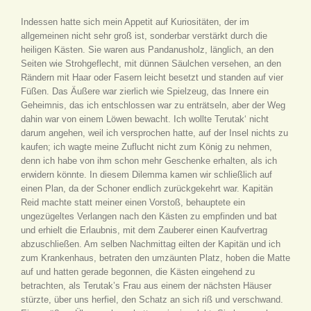
Indessen hatte sich mein Appetit auf Kuriositäten, der im
allgemeinen nicht sehr groß ist, sonderbar verstärkt durch die
heiligen Kästen. Sie waren aus Pandanusholz, länglich, an den
Seiten wie Strohgeflecht, mit dünnen Säulchen versehen, an den
Rändern mit Haar oder Fasern leicht besetzt und standen auf vier
Füßen. Das Äußere war zierlich wie Spielzeug, das Innere ein
Geheimnis, das ich entschlossen war zu enträtseln, aber der Weg
dahin war von einem Löwen bewacht. Ich wollte Terutak‘ nicht
darum angehen, weil ich versprochen hatte, auf der Insel nichts zu
kaufen; ich wagte meine Zuflucht nicht zum König zu nehmen,
denn ich habe von ihm schon mehr Geschenke erhalten, als ich
erwidern könnte. In diesem Dilemma kamen wir schließlich auf
einen Plan, da der Schoner endlich zurückgekehrt war. Kapitän
Reid machte statt meiner einen Vorstoß, behauptete ein
ungezügeltes Verlangen nach den Kästen zu empfinden und bat
und erhielt die Erlaubnis, mit dem Zauberer einen Kaufvertrag
abzuschließen. Am selben Nachmittag eilten der Kapitän und ich
zum Krankenhaus, betraten den umzäunten Platz, hoben die Matte
auf und hatten gerade begonnen, die Kästen eingehend zu
betrachten, als Terutak’s Frau aus einem der nächsten Häuser
stürzte, über uns herfiel, den Schatz an sich riß und verschwand.