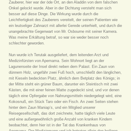
Zauberer, hier war der öde Ort, an den Aladdin von dem falschen
Onkel gelockt wurde. Aber in der Dichtung versteht man sich
besser auf diese Dinge. Die Wirkung wurde durch die
Leichtfertigkeit des Zauberers vereitelt, der seinen Patienten wie
ein leutseliger Zahnarzt mit allerlei Gerede unterhielt, und durch die
unangebrachte Gegenwart von Mr. Osbourne mit seiner Kamera.
Was meine Erkältung betraf, so war sie weder besser noch
schlechter geworden.
Nun wurde ich Terutak ausgeliefert, dem leitenden Arzt und
Medizinfürsten von Apemama. Sein Wohnort liegt an der
Lagunenseite der Insel direkt neben dem Palast. Ein Zaun von
dünnem Holz, ungefähr zwei Fuß hoch, umschließt den länglichen,
mit Kieseln bedeckten Platz, ähnlich dem Betplatz des Königs; in
der Mitte steht ein grüner Baum, darunter ein Steintisch mit zwei
Kästen, die mit einer feinen Matte zugedeckt sind, und vor denen
täglich eine Opfergabe von Nahrungsmitteln niedergelegt wird, eine
Kokosnuß, ein Stück Taro oder ein Fisch. An zwei Seiten stehen
hinter dem Zaun Maniap’s, und ein Mitglied unserer
Reisegesellschaft, das dort zeichnete, hatte täglich viele Leute
und eine außergewöhnlich große Anzahl von kranken Kindern
beobachtet, denn hier ist in der Tat das Krankenhaus von
Apemama. Der Medizinmann und ich betraten allein den heiligen