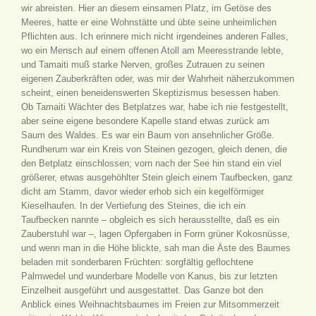
wir abreisten. Hier an diesem einsamen Platz, im Getöse des
Meeres, hatte er eine Wohnstätte und übte seine unheimlichen
Pflichten aus. Ich erinnere mich nicht irgendeines anderen Falles,
wo ein Mensch auf einem offenen Atoll am Meeresstrande lebte,
und Tamaiti muß starke Nerven, großes Zutrauen zu seinen
eigenen Zauberkräften oder, was mir der Wahrheit näherzukommen
scheint, einen beneidenswerten Skeptizismus besessen haben.
Ob Tamaiti Wächter des Betplatzes war, habe ich nie festgestellt,
aber seine eigene besondere Kapelle stand etwas zurück am
Saum des Waldes. Es war ein Baum von ansehnlicher Größe.
Rundherum war ein Kreis von Steinen gezogen, gleich denen, die
den Betplatz einschlossen; vorn nach der See hin stand ein viel
größerer, etwas ausgehöhlter Stein gleich einem Taufbecken, ganz
dicht am Stamm, davor wieder erhob sich ein kegelförmiger
Kieselhaufen. In der Vertiefung des Steines, die ich ein
Taufbecken nannte – obgleich es sich herausstellte, daß es ein
Zauberstuhl war –, lagen Opfergaben in Form grüner Kokosnüsse,
und wenn man in die Höhe blickte, sah man die Äste des Baumes
beladen mit sonderbaren Früchten: sorgfältig geflochtene
Palmwedel und wunderbare Modelle von Kanus, bis zur letzten
Einzelheit ausgeführt und ausgestattet. Das Ganze bot den
Anblick eines Weihnachtsbaumes im Freien zur Mitsommerzeit