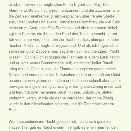
es stammte von der englischen Firma Bryant and May. Die
Flamme wollte sich nicht recht entzünden, und der Zauberer füllte
die Zeit sehr unehrerbietig mit Gesprächen über fremde Städte
aus, über London und allerlei Handelsgesellschaften, die viel Geld
besitzen müßten, über San Franzisko und die furchtbaren Nebel,
»gleich Rauch«, die ihn an den Rand des Todes gebracht hätten.
Ich versuchte vergebens, ihn zur Sache zurückzubringen. »Jeder
machen Medizin«, sagte er wegwerfend. Und als ich fragte, ob er
selbst ein guter Zauberer sei, sagte er noch leichtherziger: »Nicht
wissen.« Schließlich schlugen die Flammen aus dem Laub hervor,
und er legte neues Brennmaterial auf; ein dichter heller Rauch
stieg mir ins Gesicht, und die Flammen züngelten gegen meine
Kleider und versengten sie. Inzwischen redete er den bösen Geist
an oder tat wenigstens so, indem er die Lippen schnell aber lautlos
bewegte, und gleichzeitig schwang er den grünen Zweig in der Luft
und berührte zweimal meine Brust mit ihm. Sobald die Blätter
verbrannt waren, wurde die Asche vergraben, der grüne Zweig
wurde in den Kieselhaufen gebettet, und die Zeremonie war zu
Ende.
Wer Tausendundeine Nacht gelesen hat, fühlte sich ganz zu
Hause. Hier gab es Räucherwerk, hier gab es einen murmelnden