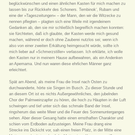
beglückwünschen und einen ähnlichen Kasten für mich machen zu
lassen bis zur Rückkehr des Schoners. Tembinok‘, Rubam und
eine der »Tageszeitungen« – der Mann, den wir die Witzecke zu
nennen pflegten – plagten sich eine Weile mit irgendeinem
Gedanken ab, den sie mir schließlich begreiflich machen konnten:
sie fürchteten, daß ich glaubte, der Kasten werde mich gesund
machen, während er doch ohne Zauberei nutzlos sei; wenn ich
also von einer zweiten Erkältung heimgesucht würde, sollte ich
mich lieber auf »Schmerzstiller« verlassen. Ich erklärte, ich wolle
den Kasten nur in meinem Hause aufbewahren, als ein Andenken
an Apemama. Und nun waren diese ehrlichen Männer ganz
erleichtert.
Spät am Abend, als meine Frau die Insel nach Osten zu
durchwanderte, hörte sie Singen im Busch. Zu dieser Stunde und
an diesem Ort ist es nichts Außergewöhnliches, den jubelnden
Chor der Palmweinzapfer zu hören, die hoch zu Häupten in der Luft
schwingen und tief unter sich das schmale Band der Insel,
ringsherum das weite Meer und die Feuer des Sonnenunterganges
sehen. Aber dieser Gesang hatte einen ernsthaften Charakter und
schien vom Erdboden aufzusteigen. Meine Frau drang eine
Strecke ins Dickicht vor, sah einen freien Platz, in der Mitte eine