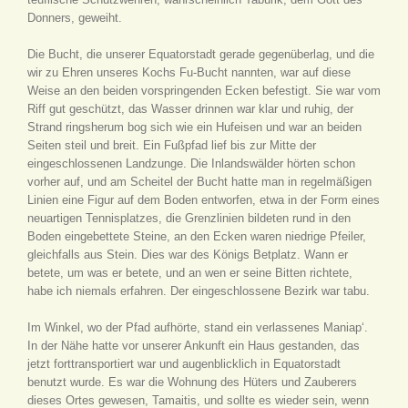
Donners, geweiht.
Die Bucht, die unserer Equatorstadt gerade gegenüberlag, und die
wir zu Ehren unseres Kochs Fu-Bucht nannten, war auf diese
Weise an den beiden vorspringenden Ecken befestigt. Sie war vom
Riff gut geschützt, das Wasser drinnen war klar und ruhig, der
Strand ringsherum bog sich wie ein Hufeisen und war an beiden
Seiten steil und breit. Ein Fußpfad lief bis zur Mitte der
eingeschlossenen Landzunge. Die Inlandswälder hörten schon
vorher auf, und am Scheitel der Bucht hatte man in regelmäßigen
Linien eine Figur auf dem Boden entworfen, etwa in der Form eines
neuartigen Tennisplatzes, die Grenzlinien bildeten rund in den
Boden eingebettete Steine, an den Ecken waren niedrige Pfeiler,
gleichfalls aus Stein. Dies war des Königs Betplatz. Wann er
betete, um was er betete, und an wen er seine Bitten richtete,
habe ich niemals erfahren. Der eingeschlossene Bezirk war tabu.
Im Winkel, wo der Pfad aufhörte, stand ein verlassenes Maniap‘.
In der Nähe hatte vor unserer Ankunft ein Haus gestanden, das
jetzt forttransportiert war und augenblicklich in Equatorstadt
benutzt wurde. Es war die Wohnung des Hüters und Zauberers
dieses Ortes gewesen, Tamaitis, und sollte es wieder sein, wenn