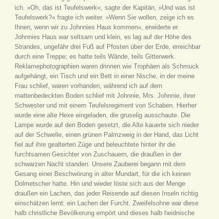
ich. »Oh, das ist Teufelswerk«, sagte der Kapitän, »Und was ist
Teufelswerk?« fragte ich weiter. »Wenn Sie wollen, zeige ich es
Ihnen, wenn wir zu Johnnies Haus kommen«, erwiderte er.
Johnnies Haus war seltsam und klein, es lag auf der Höhe des
Strandes, ungefähr drei Fuß auf Pfosten über der Erde, erreichbar
durch eine Treppe; es hatte teils Wände, teils Gitterwerk.
Reklamephotographien waren drinnen wie Trophäen als Schmuck
aufgehängt, ein Tisch und ein Bett in einer Nische, in der meine
Frau schlief, waren vorhanden, während ich auf dem
mattenbedeckten Boden schlief mit Johnnie, Mrs. Johnnie, ihrer
Schwester und mit einem Teufelsregiment von Schaben. Hierher
wurde eine alte Hexe eingeladen, die gruselig ausschaute. Die
Lampe wurde auf den Boden gesetzt, die Alte kauerte sich nieder
auf der Schwelle, einen grünen Palmzweig in der Hand, das Licht
fiel auf ihre gealterten Züge und beleuchtete hinter ihr die
furchtsamen Gesichter von Zuschauern, die draußen in der
schwarzen Nacht standen. Unsere Zauberei begann mit dem
Gesang einer Beschwörung in alter Mundart, für die ich keinen
Dolmetscher hatte. Hin und wieder löste sich aus der Menge
draußen ein Lachen, das jeder Reisende auf diesen Inseln richtig
einschätzen lernt: ein Lachen der Furcht. Zweifelsohne war diese
halb christliche Bevölkerung empört und dieses halb heidnische