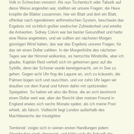
Volk in Schrecken versetzt. Als nun Tschentsch oder Taburik auf
diese Weise angerufen war, stellten wir unsere Fragen; die Hexe
knüpfte die Blätter zusammen, hier ein Blatt und dort ein Blatt,
offenbar nach irgendeinem arithmetischen System, beschaute das
Ergebnis mit sichtlich großer seelischer Zufriedenheit und erteilte
die Antworten. Sidney Colvin war bei bester Gesundheit und hatte
eine Reise angetreten, und wir sollten am nächsten Morgen
günstigen Wind haben, das war das Ergebnis unserer Fragen, für
das wir einen Dollar zahlten. In der Morgenfrühe des nächsten
Tages war der Himmel wolkenlos, es herrschte Windstille, aber ich
glaube, Kapitän Reid verließ sich im geheimen ganz auf die
Sybille, denn der Schoner wurde bereitgemacht, um in See zu
gehen. Gegen acht Uhr fing die Lagune an, sich zu kräuseln, die
Palmen bogen sich und rauschten, und vor zehn Uhr lagen wir
draußen vor dem Kanal und fuhren dahin mit spritzenden
Speigatten. So hatten wir also die Brise, die an sich bestimmt
einen Dollar wert war, aber der Bericht über meinen Freund in
England erwies sich sechs Monate später, als ich meine Post
erhielt, als falsch. Vielleicht liegt London außerhalb des
Machtbereichs der Inselgötter.
Tembinok‘ zeigte sich in seinen ersten Handlungen jedem
Aberglauben stark abgeneigt, und hätte sich die Ankunft der