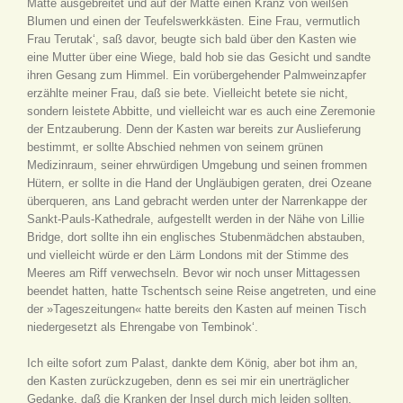
Matte ausgebreitet und auf der Matte einen Kranz von weißen
Blumen und einen der Teufelswerkkästen. Eine Frau, vermutlich
Frau Terutak‘, saß davor, beugte sich bald über den Kasten wie
eine Mutter über eine Wiege, bald hob sie das Gesicht und sandte
ihren Gesang zum Himmel. Ein vorübergehender Palmweinzapfer
erzählte meiner Frau, daß sie bete. Vielleicht betete sie nicht,
sondern leistete Abbitte, und vielleicht war es auch eine Zeremonie
der Entzauberung. Denn der Kasten war bereits zur Auslieferung
bestimmt, er sollte Abschied nehmen von seinem grünen
Medizinraum, seiner ehrwürdigen Umgebung und seinen frommen
Hütern, er sollte in die Hand der Ungläubigen geraten, drei Ozeane
überqueren, ans Land gebracht werden unter der Narrenkappe der
Sankt-Pauls-Kathedrale, aufgestellt werden in der Nähe von Lillie
Bridge, dort sollte ihn ein englisches Stubenmädchen abstauben,
und vielleicht würde er den Lärm Londons mit der Stimme des
Meeres am Riff verwechseln. Bevor wir noch unser Mittagessen
beendet hatten, hatte Tschentsch seine Reise angetreten, und eine
der »Tageszeitungen« hatte bereits den Kasten auf meinen Tisch
niedergesetzt als Ehrengabe von Tembinok‘.
Ich eilte sofort zum Palast, dankte dem König, aber bot ihm an,
den Kasten zurückzugeben, denn es sei mir ein unerträglicher
Gedanke, daß die Kranken der Insel durch mich leiden sollten.