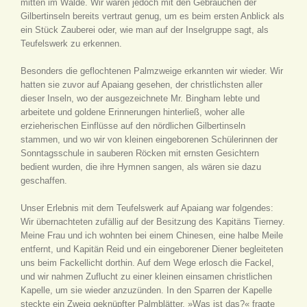
mitten im Walde. Wir waren jedoch mit den Gebräuchen der
Gilbertinseln bereits vertraut genug, um es beim ersten Anblick als
ein Stück Zauberei oder, wie man auf der Inselgruppe sagt, als
Teufelswerk zu erkennen.
Besonders die geflochtenen Palmzweige erkannten wir wieder. Wir
hatten sie zuvor auf Apaiang gesehen, der christlichsten aller
dieser Inseln, wo der ausgezeichnete Mr. Bingham lebte und
arbeitete und goldene Erinnerungen hinterließ, woher alle
erzieherischen Einflüsse auf den nördlichen Gilbertinseln
stammen, und wo wir von kleinen eingeborenen Schülerinnen der
Sonntagsschule in sauberen Röcken mit ernsten Gesichtern
bedient wurden, die ihre Hymnen sangen, als wären sie dazu
geschaffen.
Unser Erlebnis mit dem Teufelswerk auf Apaiang war folgendes:
Wir übernachteten zufällig auf der Besitzung des Kapitäns Tierney.
Meine Frau und ich wohnten bei einem Chinesen, eine halbe Meile
entfernt, und Kapitän Reid und ein eingeborener Diener begleiteten
uns beim Fackellicht dorthin. Auf dem Wege erlosch die Fackel,
und wir nahmen Zuflucht zu einer kleinen einsamen christlichen
Kapelle, um sie wieder anzuzünden. In den Sparren der Kapelle
steckte ein Zweig geknüpfter Palmblätter. »Was ist das?« fragte