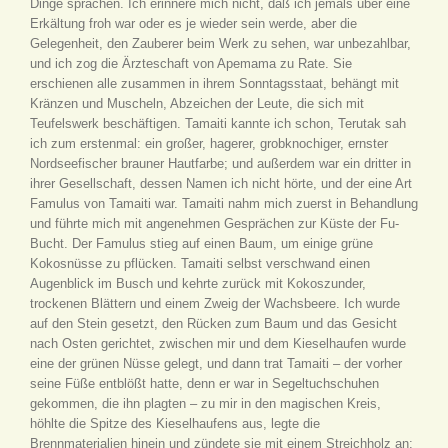
Dinge sprachen. Ich erinnere mich nicht, daß ich jemals über eine
Erkältung froh war oder es je wieder sein werde, aber die
Gelegenheit, den Zauberer beim Werk zu sehen, war unbezahlbar,
und ich zog die Ärzteschaft von Apemama zu Rate. Sie
erschienen alle zusammen in ihrem Sonntagsstaat, behängt mit
Kränzen und Muscheln, Abzeichen der Leute, die sich mit
Teufelswerk beschäftigen. Tamaiti kannte ich schon, Terutak sah
ich zum erstenmal: ein großer, hagerer, grobknochiger, ernster
Nordseefischer brauner Hautfarbe; und außerdem war ein dritter in
ihrer Gesellschaft, dessen Namen ich nicht hörte, und der eine Art
Famulus von Tamaiti war. Tamaiti nahm mich zuerst in Behandlung
und führte mich mit angenehmen Gesprächen zur Küste der Fu-
Bucht. Der Famulus stieg auf einen Baum, um einige grüne
Kokosnüsse zu pflücken. Tamaiti selbst verschwand einen
Augenblick im Busch und kehrte zurück mit Kokoszunder,
trockenen Blättern und einem Zweig der Wachsbeere. Ich wurde
auf den Stein gesetzt, den Rücken zum Baum und das Gesicht
nach Osten gerichtet, zwischen mir und dem Kieselhaufen wurde
eine der grünen Nüsse gelegt, und dann trat Tamaiti – der vorher
seine Füße entblößt hatte, denn er war in Segeltuchschuhen
gekommen, die ihn plagten – zu mir in den magischen Kreis,
höhlte die Spitze des Kieselhaufens aus, legte die
Brennmaterialien hinein und zündete sie mit einem Streichholz an: