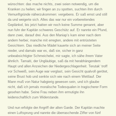
wünschten: das mache nichts, zwei seien notwendig, um die
Kranken zu heilen; wir fingen an zu spotten, suchten ihm durch
Vernunftgründe näherzukommen: vergebens. Er saß ernst und still
da und weigerte sich. Alles das war nur ein vorbereitendes
Geplänkel, bis jetzt hatten wir noch keine Summe genannt, aber
nun fuhr der Kapitän schweres Geschütz auf. Er nannte ein Pfund,
dann zwei, darauf drei. Aus den Maniap’s kam einer nach dem
andern herbei; manche mit erregten, andere mit entrüsteten
Gesichtern. Das niedliche Mädel kauerte sich an meiner Seite
nieder, und damals war es, daß sie, sicher in ganz
unbeabsichtigter Schmeichelei, mir sagte, ich sähe ihrem Vater
ähnlich. Tamaiti, der Ungläubige, saß da mit herabhängendem
Haupt und allen Anzeichen der Niedergeschlagenheit. Terutak‘ troff
vor Schweiß, sein Auge war verglast, sein Gesicht qualvoll gerötet,
seine Brust hob und senkte sich wie nach einem Wettlauf. Der
Mann muß von Natur habgierig gewesen sein, und ich glaube
nicht, daß ich jemals moralische Todesqualen in tragischerer Form
gesehen habe. Seine Frau neben ihm ermutigte ihn
leidenschaftlich zum Widerstande.
Und nun erfolgte der Angriff der alten Garde. Der Kapitän machte
einen Luftsprung und nannte die überraschende Ziffer von fünf