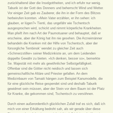
zurückhaltend über die Inselgottheiten, und ich erfuhr nur wenig.
Taburik ist der Gott des Donners und beherrscht Wind und Wetter.
Vor einiger Zeit gab es Zauberer, die ihn in der Form des Blitzes
herbeirufen konnten. »Mein Vater erzählen, er ihn sehen: ich
glauben, er lügen?« Tienti, das ungefähr wie Tschentsch
ausgesprochen wird, schickt und nimmt körperliche Krankheiten.
Man pfeift ihm nach Art der Paumotuaner und behauptet, daß er
erscheine, aber der König hat ihn nie gesehen. Die Arzneimänner
behandeln die Kranken mit der Hilfe von Tschentsch, aber der
fürsorgliche Tembinok‘ wendet zu gleicher Zeit auch
»Schmerzstiller« seiner Medizinkiste an, um dem Leidenden
doppelte Gewähr zu bieten. »Ich denken, besser so«, bemerkte
Se. Majestät mit mehr als gewöhnlicher Selbstgefälligkeit.
Offenbar sind die Götter nicht neidisch und lassen sich
gemeinschaftliche Altäre und Priester gefallen. An dem
Medizinbaum von Tamaiti hängen zum Beispiel Kanumodelle, die
für eine glückliche Reise gespendet sind und deshalb Taburik
gewidmet sein müssen, aber der Stein vor dem Baum ist der Platz
für Kranke, die gekommen sind, Tschentsch zu versöhnen.
Durch einen außerordentlich glücklichen Zufall traf es sich, daß ich
mich von einer Erkältung bedroht sah, als wir gerade über diese