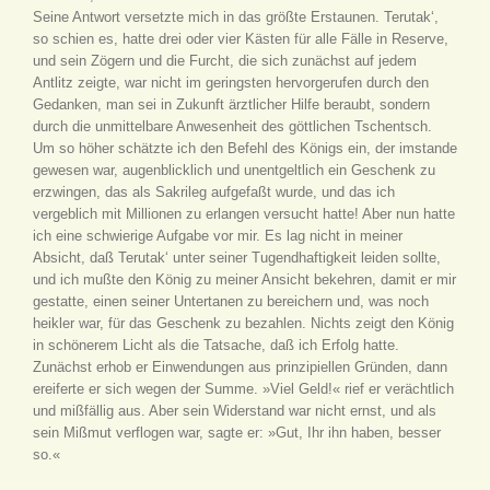
Seine Antwort versetzte mich in das größte Erstaunen. Terutak‘,
so schien es, hatte drei oder vier Kästen für alle Fälle in Reserve,
und sein Zögern und die Furcht, die sich zunächst auf jedem
Antlitz zeigte, war nicht im geringsten hervorgerufen durch den
Gedanken, man sei in Zukunft ärztlicher Hilfe beraubt, sondern
durch die unmittelbare Anwesenheit des göttlichen Tschentsch.
Um so höher schätzte ich den Befehl des Königs ein, der imstande
gewesen war, augenblicklich und unentgeltlich ein Geschenk zu
erzwingen, das als Sakrileg aufgefaßt wurde, und das ich
vergeblich mit Millionen zu erlangen versucht hatte! Aber nun hatte
ich eine schwierige Aufgabe vor mir. Es lag nicht in meiner
Absicht, daß Terutak‘ unter seiner Tugendhaftigkeit leiden sollte,
und ich mußte den König zu meiner Ansicht bekehren, damit er mir
gestatte, einen seiner Untertanen zu bereichern und, was noch
heikler war, für das Geschenk zu bezahlen. Nichts zeigt den König
in schönerem Licht als die Tatsache, daß ich Erfolg hatte.
Zunächst erhob er Einwendungen aus prinzipiellen Gründen, dann
ereiferte er sich wegen der Summe. »Viel Geld!« rief er verächtlich
und mißfällig aus. Aber sein Widerstand war nicht ernst, und als
sein Mißmut verflogen war, sagte er: »Gut, Ihr ihn haben, besser
so.«