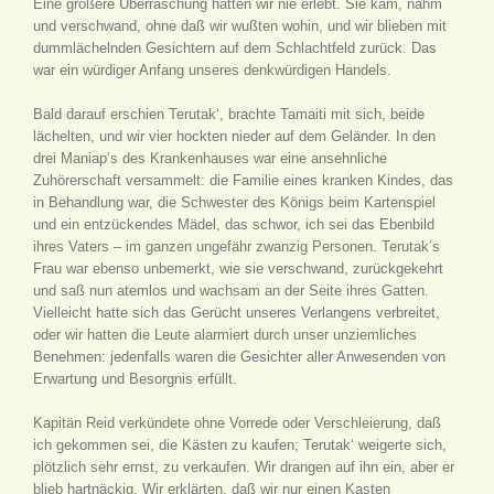
Eine größere Überraschung hatten wir nie erlebt. Sie kam, nahm
und verschwand, ohne daß wir wußten wohin, und wir blieben mit
dummlächelnden Gesichtern auf dem Schlachtfeld zurück. Das
war ein würdiger Anfang unseres denkwürdigen Handels.
Bald darauf erschien Terutak‘, brachte Tamaiti mit sich, beide
lächelten, und wir vier hockten nieder auf dem Geländer. In den
drei Maniap’s des Krankenhauses war eine ansehnliche
Zuhörerschaft versammelt: die Familie eines kranken Kindes, das
in Behandlung war, die Schwester des Königs beim Kartenspiel
und ein entzückendes Mädel, das schwor, ich sei das Ebenbild
ihres Vaters – im ganzen ungefähr zwanzig Personen. Terutak’s
Frau war ebenso unbemerkt, wie sie verschwand, zurückgekehrt
und saß nun atemlos und wachsam an der Seite ihres Gatten.
Vielleicht hatte sich das Gerücht unseres Verlangens verbreitet,
oder wir hatten die Leute alarmiert durch unser unziemliches
Benehmen: jedenfalls waren die Gesichter aller Anwesenden von
Erwartung und Besorgnis erfüllt.
Kapitän Reid verkündete ohne Vorrede oder Verschleierung, daß
ich gekommen sei, die Kästen zu kaufen; Terutak‘ weigerte sich,
plötzlich sehr ernst, zu verkaufen. Wir drangen auf ihn ein, aber er
blieb hartnäckig. Wir erklärten, daß wir nur einen Kasten