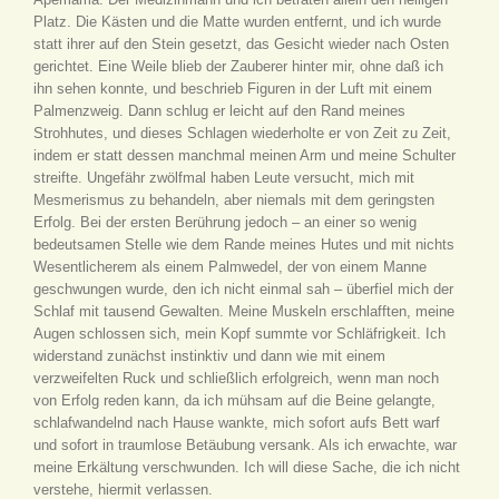
Platz. Die Kästen und die Matte wurden entfernt, und ich wurde
statt ihrer auf den Stein gesetzt, das Gesicht wieder nach Osten
gerichtet. Eine Weile blieb der Zauberer hinter mir, ohne daß ich
ihn sehen konnte, und beschrieb Figuren in der Luft mit einem
Palmenzweig. Dann schlug er leicht auf den Rand meines
Strohhutes, und dieses Schlagen wiederholte er von Zeit zu Zeit,
indem er statt dessen manchmal meinen Arm und meine Schulter
streifte. Ungefähr zwölfmal haben Leute versucht, mich mit
Mesmerismus zu behandeln, aber niemals mit dem geringsten
Erfolg. Bei der ersten Berührung jedoch – an einer so wenig
bedeutsamen Stelle wie dem Rande meines Hutes und mit nichts
Wesentlicherem als einem Palmwedel, der von einem Manne
geschwungen wurde, den ich nicht einmal sah – überfiel mich der
Schlaf mit tausend Gewalten. Meine Muskeln erschlafften, meine
Augen schlossen sich, mein Kopf summte vor Schläfrigkeit. Ich
widerstand zunächst instinktiv und dann wie mit einem
verzweifelten Ruck und schließlich erfolgreich, wenn man noch
von Erfolg reden kann, da ich mühsam auf die Beine gelangte,
schlafwandelnd nach Hause wankte, mich sofort aufs Bett warf
und sofort in traumlose Betäubung versank. Als ich erwachte, war
meine Erkältung verschwunden. Ich will diese Sache, die ich nicht
verstehe, hiermit verlassen.