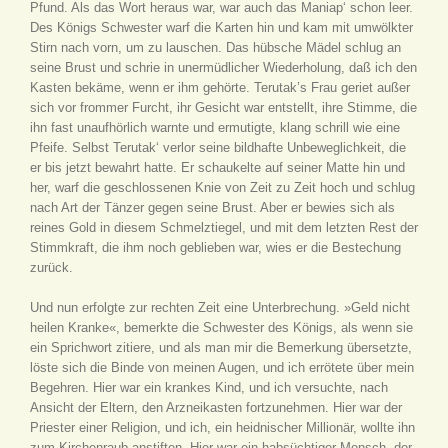
Pfund. Als das Wort heraus war, war auch das Maniap‘ schon leer.
Des Königs Schwester warf die Karten hin und kam mit umwölkter
Stirn nach vorn, um zu lauschen. Das hübsche Mädel schlug an
seine Brust und schrie in unermüdlicher Wiederholung, daß ich den
Kasten bekäme, wenn er ihm gehörte. Terutak’s Frau geriet außer
sich vor frommer Furcht, ihr Gesicht war entstellt, ihre Stimme, die
ihn fast unaufhörlich warnte und ermutigte, klang schrill wie eine
Pfeife. Selbst Terutak‘ verlor seine bildhafte Unbeweglichkeit, die
er bis jetzt bewahrt hatte. Er schaukelte auf seiner Matte hin und
her, warf die geschlossenen Knie von Zeit zu Zeit hoch und schlug
nach Art der Tänzer gegen seine Brust. Aber er bewies sich als
reines Gold in diesem Schmelztiegel, und mit dem letzten Rest der
Stimmkraft, die ihm noch geblieben war, wies er die Bestechung
zurück.
Und nun erfolgte zur rechten Zeit eine Unterbrechung. »Geld nicht
heilen Kranke«, bemerkte die Schwester des Königs, als wenn sie
ein Sprichwort zitiere, und als man mir die Bemerkung übersetzte,
löste sich die Binde von meinen Augen, und ich errötete über mein
Begehren. Hier war ein krankes Kind, und ich versuchte, nach
Ansicht der Eltern, den Arzneikasten fortzunehmen. Hier war der
Priester einer Religion, und ich, ein heidnischer Millionär, wollte ihn
zum Kirchenraub anstiften. Hier war ein habsüchtiger Mensch, der