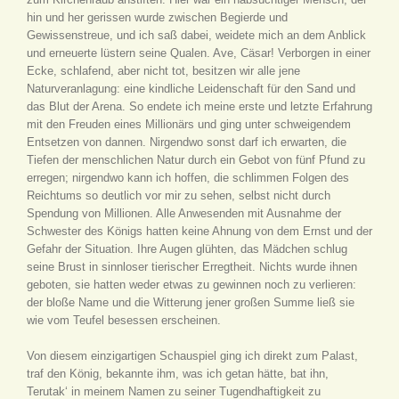
hin und her gerissen wurde zwischen Begierde und
Gewissenstreue, und ich saß dabei, weidete mich an dem Anblick
und erneuerte lüstern seine Qualen. Ave, Cäsar! Verborgen in einer
Ecke, schlafend, aber nicht tot, besitzen wir alle jene
Naturveranlagung: eine kindliche Leidenschaft für den Sand und
das Blut der Arena. So endete ich meine erste und letzte Erfahrung
mit den Freuden eines Millionärs und ging unter schweigendem
Entsetzen von dannen. Nirgendwo sonst darf ich erwarten, die
Tiefen der menschlichen Natur durch ein Gebot von fünf Pfund zu
erregen; nirgendwo kann ich hoffen, die schlimmen Folgen des
Reichtums so deutlich vor mir zu sehen, selbst nicht durch
Spendung von Millionen. Alle Anwesenden mit Ausnahme der
Schwester des Königs hatten keine Ahnung von dem Ernst und der
Gefahr der Situation. Ihre Augen glühten, das Mädchen schlug
seine Brust in sinnloser tierischer Erregtheit. Nichts wurde ihnen
geboten, sie hatten weder etwas zu gewinnen noch zu verlieren:
der bloße Name und die Witterung jener großen Summe ließ sie
wie vom Teufel besessen erscheinen.
Von diesem einzigartigen Schauspiel ging ich direkt zum Palast,
traf den König, bekannte ihm, was ich getan hätte, bat ihn,
Terutak‘ in meinem Namen zu seiner Tugendhaftigkeit zu