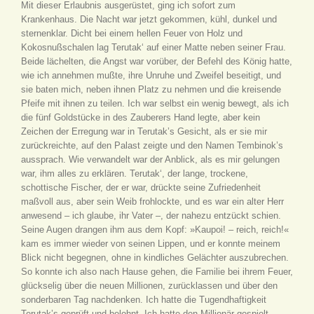
Mit dieser Erlaubnis ausgerüstet, ging ich sofort zum
Krankenhaus. Die Nacht war jetzt gekommen, kühl, dunkel und
sternenklar. Dicht bei einem hellen Feuer von Holz und
Kokosnußschalen lag Terutak‘ auf einer Matte neben seiner Frau.
Beide lächelten, die Angst war vorüber, der Befehl des König hatte,
wie ich annehmen mußte, ihre Unruhe und Zweifel beseitigt, und
sie baten mich, neben ihnen Platz zu nehmen und die kreisende
Pfeife mit ihnen zu teilen. Ich war selbst ein wenig bewegt, als ich
die fünf Goldstücke in des Zauberers Hand legte, aber kein
Zeichen der Erregung war in Terutak’s Gesicht, als er sie mir
zurückreichte, auf den Palast zeigte und den Namen Tembinok’s
aussprach. Wie verwandelt war der Anblick, als es mir gelungen
war, ihm alles zu erklären. Terutak‘, der lange, trockene,
schottische Fischer, der er war, drückte seine Zufriedenheit
maßvoll aus, aber sein Weib frohlockte, und es war ein alter Herr
anwesend – ich glaube, ihr Vater –, der nahezu entzückt schien.
Seine Augen drangen ihm aus dem Kopf: »Kaupoi! – reich, reich!«
kam es immer wieder von seinen Lippen, und er konnte meinem
Blick nicht begegnen, ohne in kindliches Gelächter auszubrechen.
So konnte ich also nach Hause gehen, die Familie bei ihrem Feuer,
glückselig über die neuen Millionen, zurücklassen und über den
sonderbaren Tag nachdenken. Ich hatte die Tugendhaftigkeit
Terutak’s geprüft und belohnt. Ich hatte den Millionär gespielt,