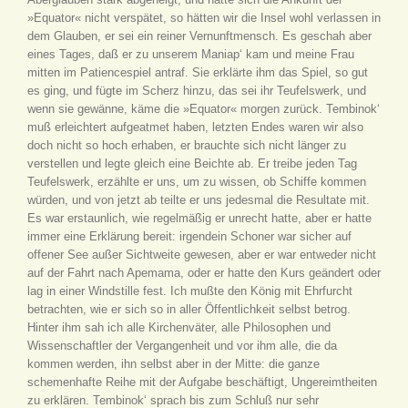
»Equator« nicht verspätet, so hätten wir die Insel wohl verlassen in
dem Glauben, er sei ein reiner Vernunftmensch. Es geschah aber
eines Tages, daß er zu unserem Maniap‘ kam und meine Frau
mitten im Patiencespiel antraf. Sie erklärte ihm das Spiel, so gut
es ging, und fügte im Scherz hinzu, das sei ihr Teufelswerk, und
wenn sie gewänne, käme die »Equator« morgen zurück. Tembinok‘
muß erleichtert aufgeatmet haben, letzten Endes waren wir also
doch nicht so hoch erhaben, er brauchte sich nicht länger zu
verstellen und legte gleich eine Beichte ab. Er treibe jeden Tag
Teufelswerk, erzählte er uns, um zu wissen, ob Schiffe kommen
würden, und von jetzt ab teilte er uns jedesmal die Resultate mit.
Es war erstaunlich, wie regelmäßig er unrecht hatte, aber er hatte
immer eine Erklärung bereit: irgendein Schoner war sicher auf
offener See außer Sichtweite gewesen, aber er war entweder nicht
auf der Fahrt nach Apemama, oder er hatte den Kurs geändert oder
lag in einer Windstille fest. Ich mußte den König mit Ehrfurcht
betrachten, wie er sich so in aller Öffentlichkeit selbst betrog.
Hinter ihm sah ich alle Kirchenväter, alle Philosophen und
Wissenschaftler der Vergangenheit und vor ihm alle, die da
kommen werden, ihn selbst aber in der Mitte: die ganze
schemenhafte Reihe mit der Aufgabe beschäftigt, Ungereimtheiten
zu erklären. Tembinok‘ sprach bis zum Schluß nur sehr