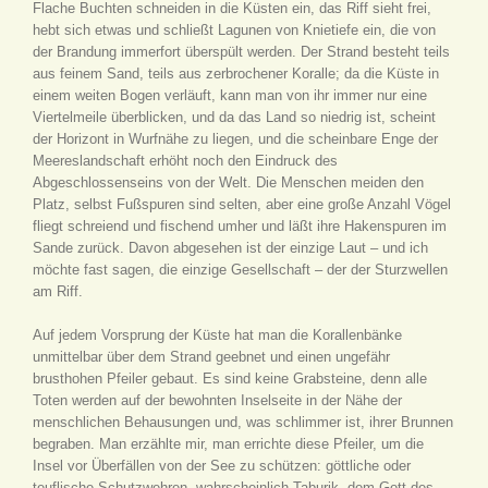
Flache Buchten schneiden in die Küsten ein, das Riff sieht frei,
hebt sich etwas und schließt Lagunen von Knietiefe ein, die von
der Brandung immerfort überspült werden. Der Strand besteht teils
aus feinem Sand, teils aus zerbrochener Koralle; da die Küste in
einem weiten Bogen verläuft, kann man von ihr immer nur eine
Viertelmeile überblicken, und da das Land so niedrig ist, scheint
der Horizont in Wurfnähe zu liegen, und die scheinbare Enge der
Meereslandschaft erhöht noch den Eindruck des
Abgeschlossenseins von der Welt. Die Menschen meiden den
Platz, selbst Fußspuren sind selten, aber eine große Anzahl Vögel
fliegt schreiend und fischend umher und läßt ihre Hakenspuren im
Sande zurück. Davon abgesehen ist der einzige Laut – und ich
möchte fast sagen, die einzige Gesellschaft – der der Sturzwellen
am Riff.
Auf jedem Vorsprung der Küste hat man die Korallenbänke
unmittelbar über dem Strand geebnet und einen ungefähr
brusthohen Pfeiler gebaut. Es sind keine Grabsteine, denn alle
Toten werden auf der bewohnten Inselseite in der Nähe der
menschlichen Behausungen und, was schlimmer ist, ihrer Brunnen
begraben. Man erzählte mir, man errichte diese Pfeiler, um die
Insel vor Überfällen von der See zu schützen: göttliche oder
teuflische Schutzwehren, wahrscheinlich Taburik, dem Gott des