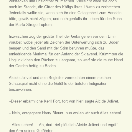
verstecken und unsichtbar zu machen. Vielleicht wäre sie doch
noch im Stande, die Gitter des Käfigs ihres Löwen zu zerbrechen.
Jedenfalls wollte sie, wenn sich ihr eine Gelegenheit zum Handeln
böte, gewiß nicht zögern, und nöthigenfalls ihr Leben für den Sohn
der Marfa Strogoff opfern.
Inzwischen zog der größte Theil der Gefangenen vor dem Emir
vorüber, wobei jeder als Zeichen der Unterwerfung sich zu Boden
beugen und den Sand mit der Stirn berühren mußte, das
erniedrigende Merkmal für den Anfang der Sklaverei. Krümmten die
Unglücklichen den Rücken zu langsam, so warf sie die rauhe Hand
der Garden heftig zu Boden.
Alcide Jolivet und sein Begleiter vermochten einem solchen
Schauspiel nicht ohne die Gefühle der tiefsten Indignation
beizuwohnen.
»Dieser erbärmliche Kerl! Fort, fort von hier! sagte Alcide Jolivet.
– Nein, entgegnete Harry Blount, nun wollen wir auch Alles sehen!
– Alles sehen! … Ah, dort! rief plötzlich Alcide Jolivet und ergriff
den Arm seines Gefährten.