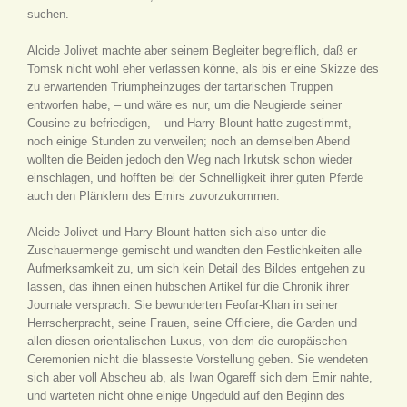
suchen.
Alcide Jolivet machte aber seinem Begleiter begreiflich, daß er
Tomsk nicht wohl eher verlassen könne, als bis er eine Skizze des
zu erwartenden Triumpheinzuges der tartarischen Truppen
entworfen habe, – und wäre es nur, um die Neugierde seiner
Cousine zu befriedigen, – und Harry Blount hatte zugestimmt,
noch einige Stunden zu verweilen; noch an demselben Abend
wollten die Beiden jedoch den Weg nach Irkutsk schon wieder
einschlagen, und hofften bei der Schnelligkeit ihrer guten Pferde
auch den Plänklern des Emirs zuvorzukommen.
Alcide Jolivet und Harry Blount hatten sich also unter die
Zuschauermenge gemischt und wandten den Festlichkeiten alle
Aufmerksamkeit zu, um sich kein Detail des Bildes entgehen zu
lassen, das ihnen einen hübschen Artikel für die Chronik ihrer
Journale versprach. Sie bewunderten Feofar-Khan in seiner
Herrscherpracht, seine Frauen, seine Officiere, die Garden und
allen diesen orientalischen Luxus, von dem die europäischen
Ceremonien nicht die blasseste Vorstellung geben. Sie wendeten
sich aber voll Abscheu ab, als Iwan Ogareff sich dem Emir nahte,
und warteten nicht ohne einige Ungeduld auf den Beginn des