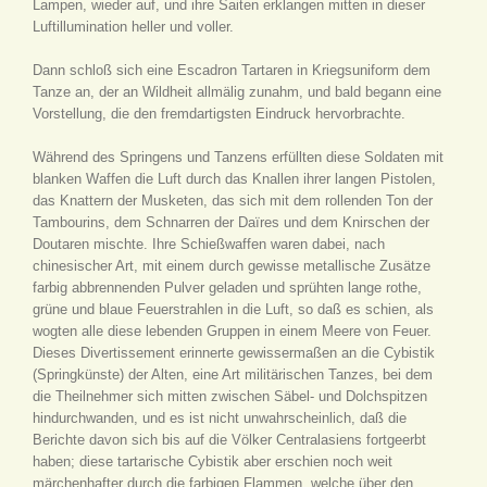
Lampen, wieder auf, und ihre Saiten erklangen mitten in dieser
Luftillumination heller und voller.
Dann schloß sich eine Escadron Tartaren in Kriegsuniform dem
Tanze an, der an Wildheit allmälig zunahm, und bald begann eine
Vorstellung, die den fremdartigsten Eindruck hervorbrachte.
Während des Springens und Tanzens erfüllten diese Soldaten mit
blanken Waffen die Luft durch das Knallen ihrer langen Pistolen,
das Knattern der Musketen, das sich mit dem rollenden Ton der
Tambourins, dem Schnarren der Daïres und dem Knirschen der
Doutaren mischte. Ihre Schießwaffen waren dabei, nach
chinesischer Art, mit einem durch gewisse metallische Zusätze
farbig abbrennenden Pulver geladen und sprühten lange rothe,
grüne und blaue Feuerstrahlen in die Luft, so daß es schien, als
wogten alle diese lebenden Gruppen in einem Meere von Feuer.
Dieses Divertissement erinnerte gewissermaßen an die Cybistik
(Springkünste) der Alten, eine Art militärischen Tanzes, bei dem
die Theilnehmer sich mitten zwischen Säbel- und Dolchspitzen
hindurchwanden, und es ist nicht unwahrscheinlich, daß die
Berichte davon sich bis auf die Völker Centralasiens fortgeerbt
haben; diese tartarische Cybistik aber erschien noch weit
märchenhafter durch die farbigen Flammen, welche über den