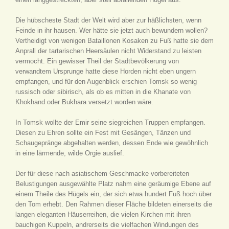
Die hübscheste Stadt der Welt wird aber zur häßlichsten, wenn
Feinde in ihr hausen. Wer hätte sie jetzt auch bewundern wollen?
Vertheidigt von wenigen Bataillonen Kosaken zu Fuß hatte sie dem
Anprall der tartarischen Heersäulen nicht Widerstand zu leisten
vermocht. Ein gewisser Theil der Stadtbevölkerung von
verwandtem Ursprunge hatte diese Horden nicht eben ungern
empfangen, und für den Augenblick erschien Tomsk so wenig
russisch oder sibirisch, als ob es mitten in die Khanate von
Khokhand oder Bukhara versetzt worden wäre.
In Tomsk wollte der Emir seine siegreichen Truppen empfangen.
Diesen zu Ehren sollte ein Fest mit Gesängen, Tänzen und
Schaugepränge abgehalten werden, dessen Ende wie gewöhnlich
in eine lärmende, wilde Orgie auslief.
Der für diese nach asiatischem Geschmacke vorbereiteten
Belustigungen ausgewählte Platz nahm eine geräumige Ebene auf
einem Theile des Hügels ein, der sich etwa hundert Fuß hoch über
den Tom erhebt. Den Rahmen dieser Fläche bildeten einerseits die
langen eleganten Häuserreihen, die vielen Kirchen mit ihren
bauchigen Kuppeln, andrerseits die vielfachen Windungen des