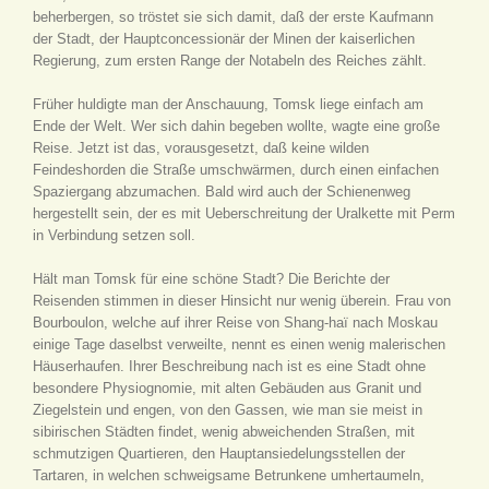
beherbergen, so tröstet sie sich damit, daß der erste Kaufmann
der Stadt, der Hauptconcessionär der Minen der kaiserlichen
Regierung, zum ersten Range der Notabeln des Reiches zählt.
Früher huldigte man der Anschauung, Tomsk liege einfach am
Ende der Welt. Wer sich dahin begeben wollte, wagte eine große
Reise. Jetzt ist das, vorausgesetzt, daß keine wilden
Feindeshorden die Straße umschwärmen, durch einen einfachen
Spaziergang abzumachen. Bald wird auch der Schienenweg
hergestellt sein, der es mit Ueberschreitung der Uralkette mit Perm
in Verbindung setzen soll.
Hält man Tomsk für eine schöne Stadt? Die Berichte der
Reisenden stimmen in dieser Hinsicht nur wenig überein. Frau von
Bourboulon, welche auf ihrer Reise von Shang-haï nach Moskau
einige Tage daselbst verweilte, nennt es einen wenig malerischen
Häuserhaufen. Ihrer Beschreibung nach ist es eine Stadt ohne
besondere Physiognomie, mit alten Gebäuden aus Granit und
Ziegelstein und engen, von den Gassen, wie man sie meist in
sibirischen Städten findet, wenig abweichenden Straßen, mit
schmutzigen Quartieren, den Hauptansiedelungsstellen der
Tartaren, in welchen schweigsame Betrunkene umhertaumeln,