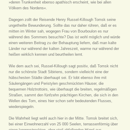
»deren Trunkenheit ebenso apathisch erscheint, wie bei allen
Völkern des Nordens«.
Dagegen zollt der Reisende Henry Russel-Killough Tomsk seine
ungetheilte Bewunderung. Sollte das nur daher rühren, daß er es
mitten im Winter sah, wogegen Frau von Bourboulon es nur
während des Sommers besuchte? Das ist wohl möglich und würde
einen weiteren Beitrag zu der Behauptung liefern, daß man kalte
Länder nur während der kalten Jahreszeit, warme nur während der
heißen wirklich kennen und beurtheilen lernt.
Wie dem auch sei, Russel-Killough sagt positiv, daß Tomsk nicht
nur die schönste Stadt Sibiriens, sondern vielleicht eine der
hübschesten Städte überhaupt sei. Er lobt ebenso ihre mit
Säulengängen und Peristylen geschmückten Häuser, die
bequemen Holztrottoirs, wie überhaupt die breiten, regelmäßigen
Straßen, sammt den fünfzehn prächtigen Kirchen, die sich in den
Wellen des Tom, eines hier schon sehr bedeutenden Flusses,
wiederspiegeln.
Die Wahrheit liegt wohl auch hier in der Mitte. Tomsk breitet sich,
bei einer Einwohnerzahl von 25 000 Seelen, terrassenförmig über
einen langgestreckten, aber steil abfallenden Hügel aus.