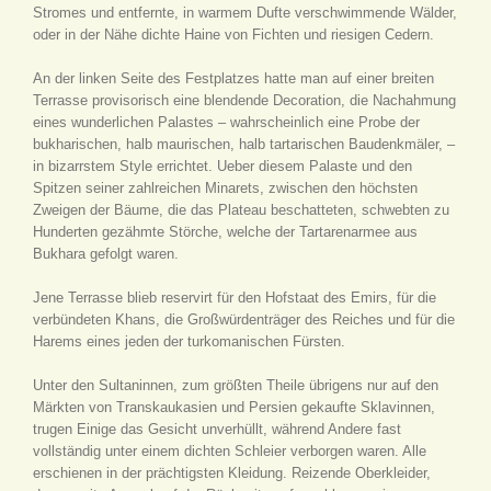
Stromes und entfernte, in warmem Dufte verschwimmende Wälder,
oder in der Nähe dichte Haine von Fichten und riesigen Cedern.
An der linken Seite des Festplatzes hatte man auf einer breiten
Terrasse provisorisch eine blendende Decoration, die Nachahmung
eines wunderlichen Palastes – wahrscheinlich eine Probe der
bukharischen, halb maurischen, halb tartarischen Baudenkmäler, –
in bizarrstem Style errichtet. Ueber diesem Palaste und den
Spitzen seiner zahlreichen Minarets, zwischen den höchsten
Zweigen der Bäume, die das Plateau beschatteten, schwebten zu
Hunderten gezähmte Störche, welche der Tartarenarmee aus
Bukhara gefolgt waren.
Jene Terrasse blieb reservirt für den Hofstaat des Emirs, für die
verbündeten Khans, die Großwürdenträger des Reiches und für die
Harems eines jeden der turkomanischen Fürsten.
Unter den Sultaninnen, zum größten Theile übrigens nur auf den
Märkten von Transkaukasien und Persien gekaufte Sklavinnen,
trugen Einige das Gesicht unverhüllt, während Andere fast
vollständig unter einem dichten Schleier verborgen waren. Alle
erschienen in der prächtigsten Kleidung. Reizende Oberkleider,