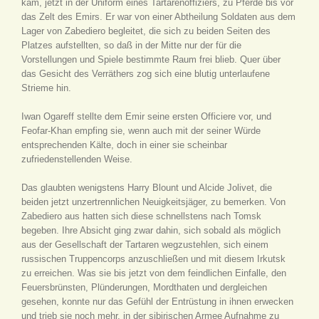
kam, jetzt in der Uniform eines Tartarenoffiziers, zu Pferde bis vor
das Zelt des Emirs. Er war von einer Abtheilung Soldaten aus dem
Lager von Zabediero begleitet, die sich zu beiden Seiten des
Platzes aufstellten, so daß in der Mitte nur der für die
Vorstellungen und Spiele bestimmte Raum frei blieb. Quer über
das Gesicht des Verräthers zog sich eine blutig unterlaufene
Strieme hin.
Iwan Ogareff stellte dem Emir seine ersten Officiere vor, und
Feofar-Khan empfing sie, wenn auch mit der seiner Würde
entsprechenden Kälte, doch in einer sie scheinbar
zufriedenstellenden Weise.
Das glaubten wenigstens Harry Blount und Alcide Jolivet, die
beiden jetzt unzertrennlichen Neuigkeitsjäger, zu bemerken. Von
Zabediero aus hatten sich diese schnellstens nach Tomsk
begeben. Ihre Absicht ging zwar dahin, sich sobald als möglich
aus der Gesellschaft der Tartaren wegzustehlen, sich einem
russischen Truppencorps anzuschließen und mit diesem Irkutsk
zu erreichen. Was sie bis jetzt von dem feindlichen Einfalle, den
Feuersbrünsten, Plünderungen, Mordthaten und dergleichen
gesehen, konnte nur das Gefühl der Entrüstung in ihnen erwecken
und trieb sie noch mehr, in der sibirischen Armee Aufnahme zu