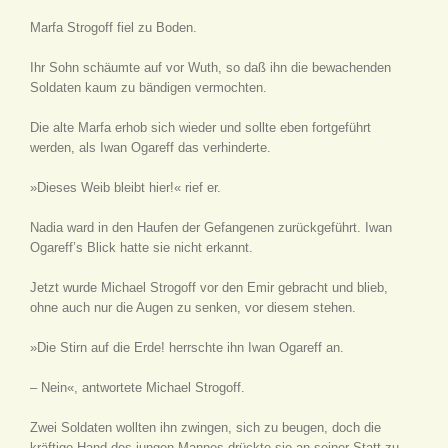
Marfa Strogoff fiel zu Boden.
Ihr Sohn schäumte auf vor Wuth, so daß ihn die bewachenden
Soldaten kaum zu bändigen vermochten.
Die alte Marfa erhob sich wieder und sollte eben fortgeführt
werden, als Iwan Ogareff das verhinderte.
»Dieses Weib bleibt hier!« rief er.
Nadia ward in den Haufen der Gefangenen zurückgeführt. Iwan
Ogareff’s Blick hatte sie nicht erkannt.
Jetzt wurde Michael Strogoff vor den Emir gebracht und blieb,
ohne auch nur die Augen zu senken, vor diesem stehen.
»Die Stirn auf die Erde! herrschte ihn Iwan Ogareff an.
– Nein«, antwortete Michael Strogoff.
Zwei Soldaten wollten ihn zwingen, sich zu beugen, doch die
kräftige Hand des jungen Mannes drückte sie an seiner Statt zu