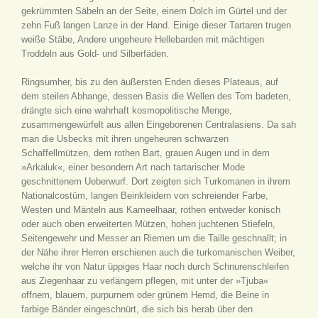
gekrümmten Säbeln an der Seite, einem Dolch im Gürtel und der
zehn Fuß langen Lanze in der Hand. Einige dieser Tartaren trugen
weiße Stäbe, Andere ungeheure Hellebarden mit mächtigen
Troddeln aus Gold- und Silberfäden.
Ringsumher, bis zu den äußersten Enden dieses Plateaus, auf
dem steilen Abhange, dessen Basis die Wellen des Tom badeten,
drängte sich eine wahrhaft kosmopolitische Menge,
zusammengewürfelt aus allen Eingeborenen Centralasiens. Da sah
man die Usbecks mit ihren ungeheuren schwarzen
Schaffellmützen, dem rothen Bart, grauen Augen und in dem
»Arkaluk«, einer besondern Art nach tartarischer Mode
geschnittenem Ueberwurf. Dort zeigten sich Turkomanen in ihrem
Nationalcostüm, langen Beinkleidern von schreiender Farbe,
Westen und Mänteln aus Kameelhaar, rothen entweder konisch
oder auch oben erweiterten Mützen, hohen juchtenen Stiefeln,
Seitengewehr und Messer an Riemen um die Taille geschnallt; in
der Nähe ihrer Herren erschienen auch die turkomanischen Weiber,
welche ihr von Natur üppiges Haar noch durch Schnurenschleifen
aus Ziegenhaar zu verlängern pflegen, mit unter der »Tjuba«
offnem, blauem, purpurnem oder grünem Hemd, die Beine in
farbige Bänder eingeschnürt, die sich bis herab über den