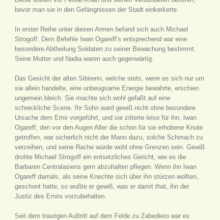
bevor man sie in den Gefängnissen der Stadt einkerkerte.
In erster Reihe unter diesen Armen befand sich auch Michael
Strogoff. Dem Befehle Iwan Ogareff’s entsprechend war eine
besondere Abtheilung Soldaten zu seiner Bewachung bestimmt.
Seine Mutter und Nadia waren auch gegenwärtig.
Das Gesicht der alten Sibirerin, welche stets, wenn es sich nur um
sie allein handelte, eine unbeugsame Energie bewahrte, erschien
ungemein bleich. Sie machte sich wohl gefaßt auf eine
schreckliche Scene. Ihr Sohn ward gewiß nicht ohne besondere
Ursache dem Emir vorgeführt, und sie zitterte leise für ihn. Iwan
Ogareff, den vor den Augen Aller die schon für sie erhobene Knute
getroffen, war sicherlich nicht der Mann dazu, solche Schmach zu
verzeihen, und seine Rache würde wohl ohne Grenzen sein. Gewiß
drohte Michael Strogoff ein entsetzliches Gericht, wie es die
Barbaren Centralasiens gern abzuhalten pflegen. Wenn ihn Iwan
Ogareff damals, als seine Knechte sich über ihn stürzen wollten,
geschont hatte, so wußte er gewiß, was er damit that, ihn der
Justiz des Emirs vorzubehalten.
Seit dem traurigen Auftritt auf dem Felde zu Zabediero war es