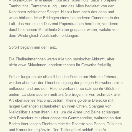
»Tschibyzga«, eine lange Flöte aus Rosenholz; dazu Trompeten,
Tambourins, Tamtams u. dgl., und das Alles begleitet von den
Kehltönen zahlreicher Sänger. Hierzu kam noch das dann und
wann hörbare, leise Erklingen eines besonderen Concertes in der
Luft, das von einem Dutzend Papierdrachen herrührte, vor deren
durchbrochenem Mitteltheile Saiten gespannt waren, welche von
dem Winde gleich Aeolsharfen erklangen.
Sofort begann nun der Tanz.
Die Theilnehmerinnen waren Alle von persischer Abkunft, aber
nicht etwa Sklavinnen, sondern trieben ihr Gewerbe freiwillig.
Früher fungirten sie officiell bei den Festen am Hofe zu Teheran,
wurden aber seit der Thronbesteigung der jetzigen Herrscherfamilie
entlassen und aus dem Reiche verbannt, so daß sie ihr Glück in
andern Ländern suchen mußten. Sie trugen ihr von Schmuck aller
Art überladenes Nationalcostüm. Kleine goldene Dreiecke mit
langen Gehängen schaukelten an ihren Ohren, Spangen von
Niellosilber zierten ihren Hals, um die Arme und Beine schlangen
sich Bracelets mit einer doppelten Gemmenreihe, während an den
Enden ihrer langen Flechten eine Art Rosette von Perlen, Türkisen
und Karneolen erglänzte. Den Taillengürtel schloß eine Art