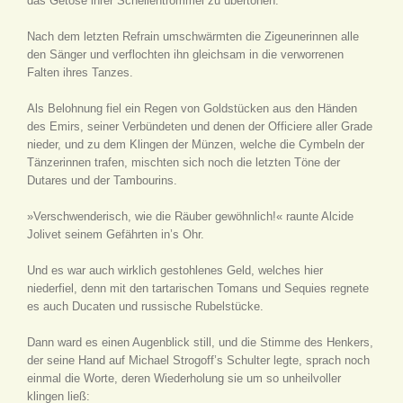
das Getöse ihrer Schellentrommel zu übertönen.
Nach dem letzten Refrain umschwärmten die Zigeunerinnen alle
den Sänger und verflochten ihn gleichsam in die verworrenen
Falten ihres Tanzes.
Als Belohnung fiel ein Regen von Goldstücken aus den Händen
des Emirs, seiner Verbündeten und denen der Officiere aller Grade
nieder, und zu dem Klingen der Münzen, welche die Cymbeln der
Tänzerinnen trafen, mischten sich noch die letzten Töne der
Dutares und der Tambourins.
»Verschwenderisch, wie die Räuber gewöhnlich!« raunte Alcide
Jolivet seinem Gefährten in’s Ohr.
Und es war auch wirklich gestohlenes Geld, welches hier
niederfiel, denn mit den tartarischen Tomans und Sequies regnete
es auch Ducaten und russische Rubelstücke.
Dann ward es einen Augenblick still, und die Stimme des Henkers,
der seine Hand auf Michael Strogoff’s Schulter legte, sprach noch
einmal die Worte, deren Wiederholung sie um so unheilvoller
klingen ließ: