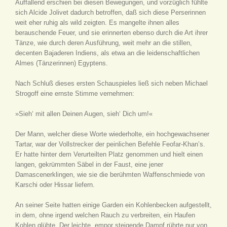
Auffallend erschien bei diesen Bewegungen, und vorzüglich fühlte
sich Alcide Jolivet dadurch betroffen, daß sich diese Perserinnen
weit eher ruhig als wild zeigten. Es mangelte ihnen alles
berauschende Feuer, und sie erinnerten ebenso durch die Art ihrer
Tänze, wie durch deren Ausführung, weit mehr an die stillen,
decenten Bajaderen Indiens, als etwa an die leidenschaftlichen
Almes (Tänzerinnen) Egyptens.
Nach Schluß dieses ersten Schauspieles ließ sich neben Michael
Strogoff eine ernste Stimme vernehmen:
»Sieh‘ mit allen Deinen Augen, sieh‘ Dich um!«
Der Mann, welcher diese Worte wiederholte, ein hochgewachsener
Tartar, war der Vollstrecker der peinlichen Befehle Feofar-Khan’s.
Er hatte hinter dem Verurteilten Platz genommen und hielt einen
langen, gekrümmten Säbel in der Faust, eine jener
Damascenerklingen, wie sie die berühmten Waffenschmiede von
Karschi oder Hissar liefern.
An seiner Seite hatten einige Garden ein Kohlenbecken aufgestellt,
in dem, ohne irgend welchen Rauch zu verbreiten, ein Haufen
Kohlen glühte. Der leichte, empor steigende Dampf rührte nur von