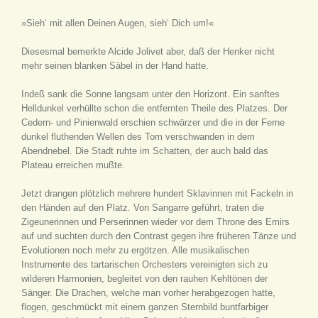
»Sieh‘ mit allen Deinen Augen, sieh‘ Dich um!«
Diesesmal bemerkte Alcide Jolivet aber, daß der Henker nicht
mehr seinen blanken Säbel in der Hand hatte.
Indeß sank die Sonne langsam unter den Horizont. Ein sanftes
Helldunkel verhüllte schon die entfernten Theile des Platzes. Der
Cedern- und Pinienwald erschien schwärzer und die in der Ferne
dunkel fluthenden Wellen des Tom verschwanden in dem
Abendnebel. Die Stadt ruhte im Schatten, der auch bald das
Plateau erreichen mußte.
Jetzt drangen plötzlich mehrere hundert Sklavinnen mit Fackeln in
den Händen auf den Platz. Von Sangarre geführt, traten die
Zigeunerinnen und Perserinnen wieder vor dem Throne des Emirs
auf und suchten durch den Contrast gegen ihre früheren Tänze und
Evolutionen noch mehr zu ergötzen. Alle musikalischen
Instrumente des tartarischen Orchesters vereinigten sich zu
wilderen Harmonien, begleitet von den rauhen Kehltönen der
Sänger. Die Drachen, welche man vorher herabgezogen hatte,
flogen, geschmückt mit einem ganzen Sternbild buntfarbiger