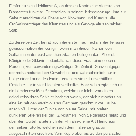
Feofar ritt sein Lieblingsroß, an dessen Kopfe eine Aigrette von
Diamanten funkelte. Er erschien in seinem Kriegeranzuge. Ihm zur
Seite marschirten die Khans von Khokhand und Kunduz, die
Großwürdenträger des Khanates und als Gefolge ein zahlreicher
Stab.
Zu derselben Zeit betrat auch die erste Frau Feofar’s die Terrasse,
gewissermaßen die Königin, wenn man diesen Namen den
Sultaninnen der bukharischen Staaten beilegen darf. Aber ob
Königin oder Sklavin, jedenfalls war diese Frau, eine geborne
Perserin, von bewunderungswürdiger Schönheit. Ganz entgegen
der mohamedanischen Gewohnheit und wahrscheinlich nur in
Folge einer Laune des Emirs, erschien sie mit unverhülltem
Gesichte. Ihr in vier Flechten vertheiltes Haar schmiegte sich um
die blendendweißen Schultern, welche nur leicht von einem
golddurchwirkten Schleier bedeckt waren, der sich rückwärts an
eine Art mit den werthvollsten Gemmen geschmückte Haube
anschloß. Unter der Tunica von blauer Seide, mit breiten,
dunkleren Streifen fiel der »Zir-djameh« von Seidengaze herab und
über den Gürtel faltete sich der »Pirahn«, eine Art Hemd aus
demselben Stoffe, welcher nach dem Halse zu graziös
ausgeschnitten erschien. Vom Kopfe aber bis zu den persischen