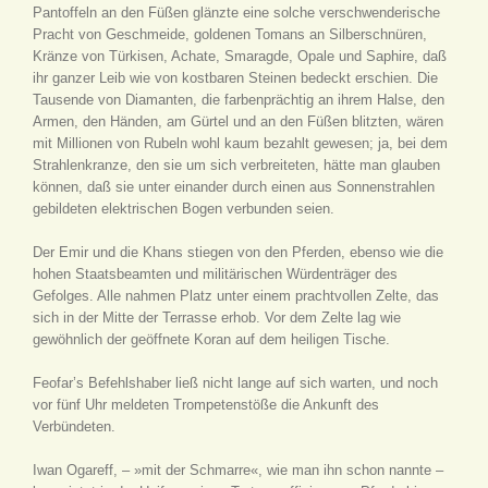
Pantoffeln an den Füßen glänzte eine solche verschwenderische
Pracht von Geschmeide, goldenen Tomans an Silberschnüren,
Kränze von Türkisen, Achate, Smaragde, Opale und Saphire, daß
ihr ganzer Leib wie von kostbaren Steinen bedeckt erschien. Die
Tausende von Diamanten, die farbenprächtig an ihrem Halse, den
Armen, den Händen, am Gürtel und an den Füßen blitzten, wären
mit Millionen von Rubeln wohl kaum bezahlt gewesen; ja, bei dem
Strahlenkranze, den sie um sich verbreiteten, hätte man glauben
können, daß sie unter einander durch einen aus Sonnenstrahlen
gebildeten elektrischen Bogen verbunden seien.
Der Emir und die Khans stiegen von den Pferden, ebenso wie die
hohen Staatsbeamten und militärischen Würdenträger des
Gefolges. Alle nahmen Platz unter einem prachtvollen Zelte, das
sich in der Mitte der Terrasse erhob. Vor dem Zelte lag wie
gewöhnlich der geöffnete Koran auf dem heiligen Tische.
Feofar’s Befehlshaber ließ nicht lange auf sich warten, und noch
vor fünf Uhr meldeten Trompetenstöße die Ankunft des
Verbündeten.
Iwan Ogareff, – »mit der Schmarre«, wie man ihn schon nannte –