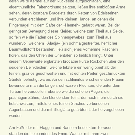
deren weite Aermel auf der Rückseite aufgeschlagen, eine
eigenthümliche Faltenordnung zeigten, ließen ihre entblößten Arme
sehen, deren kostbare Bracelets durch Ketten von Edelsteinen
verbunden erschienen, und ihre kleinen Hände, an denen die
Fingernägel mit dem Safte der »Henneh« gefärbt waren. Bei der
geringsten Bewegung dieser Kleider, welche zum Theil aus Seide,
so fein wie die Fäden des Spinnengewebes, zum Theil aus
wundervoll weichem »Aladja« (ein schmalgestreifter, herrlicher
Baumwollstoff) bestanden, ließ sich jenes vornehme Rascheln
hören, das den Ohren der Orientalen so lieblich klingt. Unter
diesem Ueberwurfe erglänzten brocatne kurze Röckchen über den
seidenen Beinkleidern, welche letztere ein wenig oberhalb der
feinen, graziös geschweiften und mit echten Perlen geschmückten
Stiefeln befestigt waren. An den schleierlos erscheinenden Frauen
bewunderte man die langen, schwarzen Flechten, die unter dem
Turban hervorquollen, ebenso wie die schönen Augen, die
prächtigen Zähne, den blendenden Teint, der noch mehr durch die
tiefschwarzen, mittels eines feinen Striches verbundenen
Augenbrauen und die mit Bleiglätte gefärbten Lider hervorgehoben
wurden.
Am Fuße der mit Flaggen und Bannern bedeckten Terrasse
standen die Leibgarden des Emirs Wache, mit ihren zwei