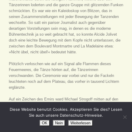
Tänzerinnen loderten und die ganze Gruppe mit glitzernden Funken
schmückten. Es war wie ein Kaleidoskop von Blitzen, das in
seinen Zusammenstellungen mit jeder Bewegung der Tanzenden
wechselte. So satt ein pariser Journalist auch gegenüber
derartigen Vorstellungen sein mag, in denen es die moderne
Bühnentechnik ja so weit gebracht hat, so konnte Alcide Jolivet
doch eine leichte Bewegung mit dem Kopfe nicht unterlassen, die
zwischen dem Boulevard Montmartre und La Madelaine etwa:
»Nicht übel, nicht übel!« bedeutet hätte.
Plötzlich verloschen wie auf ein Signal alle Flammen dieses
Feuermeeres, die Tänze hörten auf, die Tänzerinnen
verschwanden. Die Ceremonie war vorbei und nur die Fackeln
leuchteten noch auf dem Plateau, das vorher in tausend Lichtern
erglänzte.
Auf ein Zeichen des Emirs ward Michael Strogoff mitten auf den
Platz geführt.
Diese Website benutzt Cookies. Akzeptieren Sie dies? Lesen
Sie auch unsere Datenschutz-Hinweise.
»Blount, sagte Alcide Jolivet zu seinem Begleiter, wollen Sie auch
das Ende hiervon noch ansehen?
OK
Nein
Weiterlesen