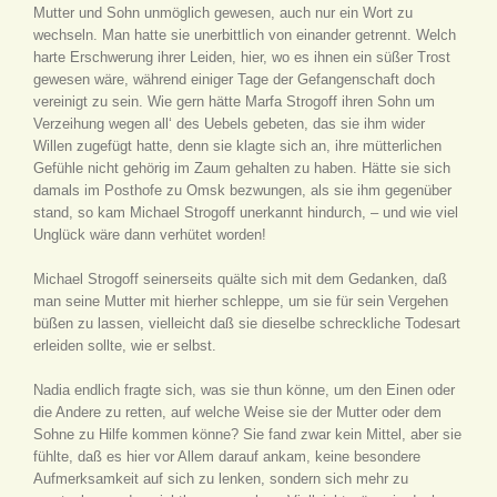
Mutter und Sohn unmöglich gewesen, auch nur ein Wort zu
wechseln. Man hatte sie unerbittlich von einander getrennt. Welch
harte Erschwerung ihrer Leiden, hier, wo es ihnen ein süßer Trost
gewesen wäre, während einiger Tage der Gefangenschaft doch
vereinigt zu sein. Wie gern hätte Marfa Strogoff ihren Sohn um
Verzeihung wegen all‘ des Uebels gebeten, das sie ihm wider
Willen zugefügt hatte, denn sie klagte sich an, ihre mütterlichen
Gefühle nicht gehörig im Zaum gehalten zu haben. Hätte sie sich
damals im Posthofe zu Omsk bezwungen, als sie ihm gegenüber
stand, so kam Michael Strogoff unerkannt hindurch, – und wie viel
Unglück wäre dann verhütet worden!
Michael Strogoff seinerseits quälte sich mit dem Gedanken, daß
man seine Mutter mit hierher schleppe, um sie für sein Vergehen
büßen zu lassen, vielleicht daß sie dieselbe schreckliche Todesart
erleiden sollte, wie er selbst.
Nadia endlich fragte sich, was sie thun könne, um den Einen oder
die Andere zu retten, auf welche Weise sie der Mutter oder dem
Sohne zu Hilfe kommen könne? Sie fand zwar kein Mittel, aber sie
fühlte, daß es hier vor Allem darauf ankam, keine besondere
Aufmerksamkeit auf sich zu lenken, sondern sich mehr zu