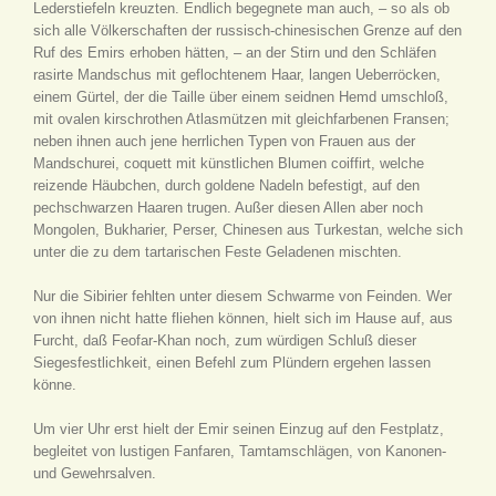
Lederstiefeln kreuzten. Endlich begegnete man auch, – so als ob
sich alle Völkerschaften der russisch-chinesischen Grenze auf den
Ruf des Emirs erhoben hätten, – an der Stirn und den Schläfen
rasirte Mandschus mit geflochtenem Haar, langen Ueberröcken,
einem Gürtel, der die Taille über einem seidnen Hemd umschloß,
mit ovalen kirschrothen Atlasmützen mit gleichfarbenen Fransen;
neben ihnen auch jene herrlichen Typen von Frauen aus der
Mandschurei, coquett mit künstlichen Blumen coiffirt, welche
reizende Häubchen, durch goldene Nadeln befestigt, auf den
pechschwarzen Haaren trugen. Außer diesen Allen aber noch
Mongolen, Bukharier, Perser, Chinesen aus Turkestan, welche sich
unter die zu dem tartarischen Feste Geladenen mischten.
Nur die Sibirier fehlten unter diesem Schwarme von Feinden. Wer
von ihnen nicht hatte fliehen können, hielt sich im Hause auf, aus
Furcht, daß Feofar-Khan noch, zum würdigen Schluß dieser
Siegesfestlichkeit, einen Befehl zum Plündern ergehen lassen
könne.
Um vier Uhr erst hielt der Emir seinen Einzug auf den Festplatz,
begleitet von lustigen Fanfaren, Tamtamschlägen, von Kanonen-
und Gewehrsalven.