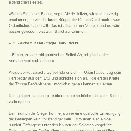
eigentlichen Festes.
»Sehen Sie, lieber Blount, sagte Alcide Jolivet, wir sind zu zeitig
erschienen, so wie der brave Bürger, der für sein Geld auch etwas
Ordentliches haben will. Das ist alles nur ein Vorspiel und es wäre
besser gewesen, erst zum Ballet zu kommen.
– Zu welchem Ballet? fragte Harry Blount.
– Ei nun, zu dem obligatorischen Ballet! Ah, ich glaube der
Vorhang hebt sich schon.«
Alcide Jolivet sprach, als befinde er sich im Opernhause, zog sein
Perspectiv aus dem Etui und schickte sich an, »die ersten Kräfte
der Truppe Feofar-Khans« möglichst genau kennen zu lernen.
Den lustigen Tänzen sollte aber noch eine höchst peinliche Scene
vorhergehen.
Der Triumph der Sieger konnte ja ohne eine qualvolle Erniedrigung
der Besiegten kein vollständiger sein. Es wurden also einige
hundert Gefangene unter den Knuten der Soldaten vorgeführt.
Diese sollten vor Feofar-Khan und seinen Verbündeten defiliren,