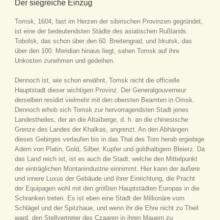
Der siegreiche Einzug
Tomsk, 1604, fast im Herzen der sibirischen Provinzen gegründet,
ist eine der bedeutendsten Städte des asiatischen Rußlands.
Tobolsk, das schon über den 60. Breitengrad, und Irkutsk, das
über den 100. Meridian hinaus liegt, sahen Tomsk auf ihre
Unkosten zunehmen und gedeihen.
Dennoch ist, wie schon erwähnt, Tomsk nicht die officielle
Hauptstadt dieser wichtigen Provinz. Der Generalgouverneur
derselben residirt vielmehr mit den obersten Beamten in Omsk.
Dennoch erhob sich Tomsk zur hervorragendsten Stadt jenes
Landestheiles, der an die Altaïberge, d. h. an die chinesische
Grenze des Landes der Khalkas, angrenzt. An den Abhängen
dieses Gebirges verlaufen bis in das Thal des Tom herab ergiebige
Adern von Platin, Gold, Silber. Kupfer und goldhaltigem Bleierz. Da
das Land reich ist, ist es auch die Stadt, welche den Mittelpunkt
der einträglichen Montanindustrie einnimmt. Hier kann der äußere
und innere Luxus der Gebäude und ihrer Einrichtung, die Pracht
der Equipagen wohl mit den größten Hauptstädten Europas in die
Schranken treten. Es ist eben eine Stadt der Millionäre vom
Schlägel und der Spitzhaue, und wenn ihr die Ehre nicht zu Theil
ward, den Stellvertreter des Czaaren in ihren Mauern zu