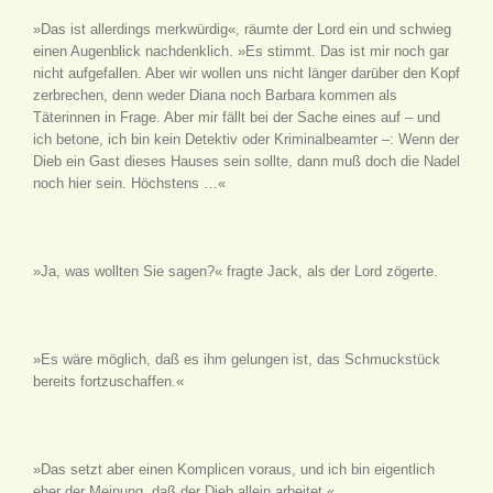
»Das ist allerdings merkwürdig«, räumte der Lord ein und schwieg
einen Augenblick nachdenklich. »Es stimmt. Das ist mir noch gar
nicht aufgefallen. Aber wir wollen uns nicht länger darüber den Kopf
zerbrechen, denn weder Diana noch Barbara kommen als
Täterinnen in Frage. Aber mir fällt bei der Sache eines auf – und
ich betone, ich bin kein Detektiv oder Kriminalbeamter –: Wenn der
Dieb ein Gast dieses Hauses sein sollte, dann muß doch die Nadel
noch hier sein. Höchstens …«
»Ja, was wollten Sie sagen?« fragte Jack, als der Lord zögerte.
»Es wäre möglich, daß es ihm gelungen ist, das Schmuckstück
bereits fortzuschaffen.«
»Das setzt aber einen Komplicen voraus, und ich bin eigentlich
eher der Meinung, daß der Dieb allein arbeitet.«