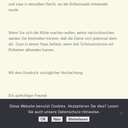
und zwar in derselben Nacht, wo die Brillantnadel entwendet
wurde.
Wenn Sie sich die Mühe machen wollen, weiter nachzuforschen,
werden Sie feststellen können, daß die Dame sich jedesmal dann
als. Gast in einem Haus befand, wenn dort Schmuckstücke mit
Brillanten abhanden kamen.
Mit dem Ausdruck vorzüglicher Hochachtung
Ein aufrichtiger Freund‹
Diese Website benutzt Cookies. Akzeptieren Sie dies? Lesen
Sie auch unsere Datenschutz-Hinweise.
»Der Brief ist in London aufgegeben worden«, erklärte der
OK
Nein
Weiterlesen
Chefinspektor. »Nun, was haben Sie dazu zu sagen, Danton?«