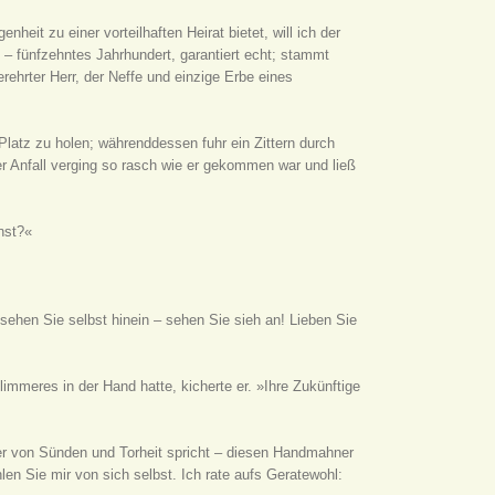
heit zu einer vorteilhaften Heirat bietet, will ich der
l – fünfzehntes Jahrhundert, garantiert echt; stammt
hrter Herr, der Neffe und einzige Erbe eines
Platz zu holen; währenddessen fuhr ein Zittern durch
er Anfall verging so rasch wie er gekommen war und ließ
nst?«
sehen Sie selbst hinein – sehen Sie sieh an! Lieben Sie
limmeres in der Hand hatte, kicherte er. »Ihre Zukünftige
er von Sünden und Torheit spricht – diesen Handmahner
n Sie mir von sich selbst. Ich rate aufs Geratewohl: