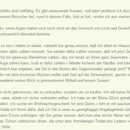
häfts sind vielfältig. Es gibt unwissende Kunden, und dann profitiere ich du
f seinen Besucher fiel, »und in diesem Fall«, fuhr er fort, »ziehe ich aus mei
e; seine Augen hatten sich noch nicht an das Gemisch von Licht und Dunkel
chmerzlich blinzelnd beiseite.
 mir,« redete er weiter, »obwohl Sie genau wissen, daß ich allein im Hause 
den dafür zahlen müssen; Sie werden dafür zahlen müssen, daß ich jetzt Ze
r ein gewisses Benehmen zahlen, das mir heute an Ihnen ganz besonders auffä
 Auge sehen kann, muß er dafür zahlen.« Wieder kicherte der Händler und fu
wöhnlich klar angeben, wie Sie in den Besitz des Gegenstandes gelangt sind? 
ler mit dem krummen Rücken stellte sieh fast auf die Zehenspitzen, guckte üb
widerte seinen Blick in grenzenlosem Mitleid und leisem Grauen.
bin nicht gekommen, um zu verkaufen, sondern um zu kaufen. Ich will keine Ra
t wäre, würde ich nichts verkaufen wollen. Ich habe an der Börse Glück geha
elbst. Ich suche ein Weihnachtsgeschenk für eine Dame,« fuhr er mit wachsende
chulde ich Ihnen dafür, daß ich Sie in einer so geringfügigen Angelegenheit s
im Essen anbringen; wie Sie genau wissen, darf man eine reiche Heirat nicht
as Ticken zahlreicher Uhren, die unter dem fremdartigen Trödel des Ladens 
Stille.