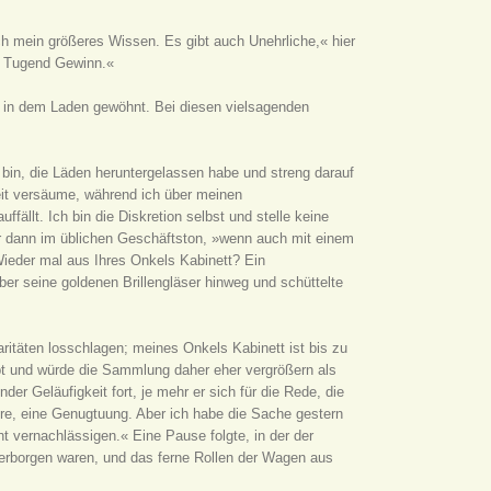
rch mein größeres Wissen. Es gibt auch Unehrliche,« hier
ner Tugend Gewinn.«
 in dem Laden gewöhnt. Bei diesen vielsagenden
bin, die Läden heruntergelassen habe und streng darauf
it versäume, während ich über meinen
llt. Ich bin die Diskretion selbst und stelle keine
hr dann im üblichen Geschäftston, »wenn auch mit einem
Wieder mal aus Ihres Onkels Kabinett? Ein
er seine goldenen Brillengläser hinweg und schüttelte
ritäten losschlagen; meines Onkels Kabinett ist bis zu
bt und würde die Sammlung daher eher vergrößern als
r Geläufigkeit fort, je mehr er sich für die Rede, die
töre, eine Genugtuung. Aber ich habe die Sache gestern
 vernachlässigen.« Eine Pause folgte, in der der
verborgen waren, und das ferne Rollen der Wagen aus