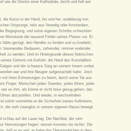
ef wie die Glocke einer Kathedrale, leicht und hell wie
, die Kerze in der Hand, hin und her, unablässig von
mischen Ursprungs, teils aus Venedig oder Amsterdam,
 der Begegnung, und seine eigenen Schritte schreckten
icher Monotonie die tausend Fehler seines Planes vor. Er
 Es hätte genügt, den Händler zu binden und zu knebeln,
llen: brennendes Bedauern, zehrender, nimmer endender
eit zu werden. Und im Hintergrunde dieses fiebrischen
eines Gehirns mit Aufruhr; die Hand des Konstablers
, Galgen und der schwarze Sarg an seinem Innern vorbei.
worden war und ihre Neugier aufgestachelt hatte. Jetzt
 mit ihren Erinnerungen zu feiern, durch seine Tat aus
em Finger: Menschen jedes Standes, jedes Alters, jeder
 war es ihm, als könne er nicht leise genug gehen; das
e Uhren abzustellen. Und wieder, in wechselndem
d sofort vermehrte er die Sicherheit seines Auftretens,
ach, der sieh zwanglos in seinem eigenen Hause bewegt.
schlau auf der Lauer lag. Der Nachbar, der sein
nur Vermutungen hegen: wissen konnten sie nichts. Die
ßte, daß er es war; er hatte das Dienstmädchen in dem