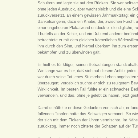
Schultern und legte sie auf den Rücken. Sie war seltsa
ohne jeden Ausdruck, aber wachsbleich und die eine Schl
zurückversetzt, an einem gewissen Jahrmarktstag: ein 
Bänkelsängerin, dazu ein Knabe, der, zwischen Furcht u
einer ungeheuren Plakatwand entdeckte: elendigliche, ro
Thurtells an der Kehle, und ein Dutzend anderer berühmt
betrachtete er mit dem gleichen körperlichen Widerwill
ihm durch den Sinn, und hierbei überkam ihn zum ersten
bekämpfen und zu überwinden galt.
Er hielt es für klüger, seinen Betrachtungen standzuhal
Wie lange war es her, daß sich auf diesem Antlitz jedes
war durch seine Tat jenes Stückchen Leben angehalten 
überzeugen; vergeblich suchte er sich zu reuigerem Bew
Wirklichkeit. Im besten Fall fühlte er ein schwaches Be
verwandeln, und das, ohne je gelebt zu haben, jetzt ge
Damit schüttelte er diese Gedanken von sich ab; er fan
fallenden Tropfen hatte das Schweigen verbannt. So wie
der sich mit dem Ticken der Uhren vermischte. Im Nähers
zurückzog. Immer noch zitterte der Schatten auf der T