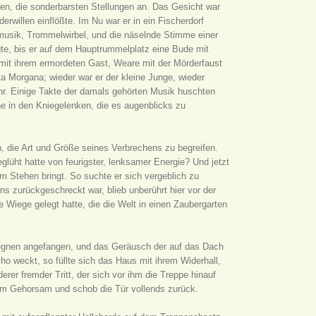
en, die sonderbarsten Stellungen an. Das Gesicht war
willen einflößte. Im Nu war er in ein Fischerdorf
musik, Trommelwirbel, und die näselnde Stimme einer
gte, bis er auf dem Hauptrummelplatz eine Bude mit
s mit ihrem ermordeten Gast, Weare mit der Mörderfaust
ta Morgana; wieder war er der kleine Junge, wieder
hr. Einige Takte der damals gehörten Musik huschten
e in den Kniegelenken, die es augenblicks zu
h, die Art und Größe seines Verbrechens zu begreifen.
glüht hatte von feurigster, lenksamer Energie? Und jetzt
 Stehen bringt. So suchte er sich vergeblich zu
s zurückgeschreckt war, blieb unberührt hier vor der
 Wiege gelegt hatte, die die Welt in einen Zaubergarten
u regnen angefangen, und das Geräusch der auf das Dach
o weckt, so füllte sich das Haus mit ihrem Widerhall,
er fremder Tritt, der sich vor ihm die Treppe hinauf
zum Gehorsam und schob die Tür vollends zurück.