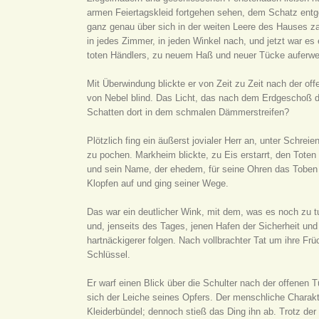
armen Feiertagskleid fortgehen sehen, dem Schatz entgege
ganz genau über sich in der weiten Leere des Hauses zar
in jedes Zimmer, in jeden Winkel nach, und jetzt war es
toten Händlers, zu neuem Haß und neuer Tücke auferwe
Mit Überwindung blickte er von Zeit zu Zeit nach der of
von Nebel blind. Das Licht, das nach dem Erdgeschoß du
Schatten dort in dem schmalen Dämmerstreifen?
Plötzlich fing ein äußerst jovialer Herr an, unter Sch
zu pochen. Markheim blickte, zu Eis erstarrt, den Toten
und sein Name, der ehedem, für seine Ohren das Toben 
Klopfen auf und ging seiner Wege.
Das war ein deutlicher Wink, mit dem, was es noch zu 
und, jenseits des Tages, jenen Hafen der Sicherheit und
hartnäckigerer folgen. Nach vollbrachter Tat um ihre Fr
Schlüssel.
Er warf einen Blick über die Schulter nach der offenen 
sich der Leiche seines Opfers. Der menschliche Charak
Kleiderbündel; dennoch stieß das Ding ihn ab. Trotz der