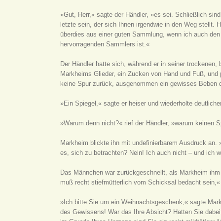
»Gut, Herr,« sagte der Händler, »es sei. Schließlich sind 
letzte sein, der sich Ihnen irgendwie in den Weg stellt.
überdies aus einer guten Sammlung, wenn ich auch den 
hervorragenden Sammlers ist.«
Der Händler hatte sich, während er in seiner trockenen,
Markheims Glieder, ein Zucken von Hand und Fuß, und pl
keine Spur zurück, ausgenommen ein gewisses Beben de
»Ein Spiegel,« sagte er heiser und wiederholte deutlich
»Warum denn nicht?« rief der Händler, »warum keinen S
Markheim blickte ihn mit undefinierbarem Ausdruck an. »
es, sich zu betrachten? Nein! Ich auch nicht – und ich 
Das Männchen war zurückgeschnellt, als Markheim ihm so p
muß recht stiefmütterlich vom Schicksal bedacht sein,« 
»Ich bitte Sie um ein Weihnachtsgeschenk,« sagte Mark
des Gewissens! War das Ihre Absicht? Hatten Sie dabei 