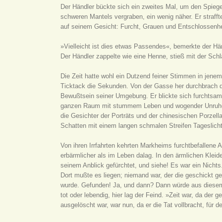
Der Händler bückte sich ein zweites Mal, um den Spiege
schweren Mantels vergraben, ein wenig näher. Er strafft
auf seinem Gesicht: Furcht, Grauen und Entschlossenhei
»Vielleicht ist dies etwas Passendes«, bemerkte der Händ
Der Händler zappelte wie eine Henne, stieß mit der Sc
Die Zeit hatte wohl ein Dutzend feiner Stimmen in jene
Ticktack die Sekunden. Von der Gasse her durchbrach 
Bewußtsein seiner Umgebung. Er blickte sich furchtsam
ganzen Raum mit stummem Leben und wogender Unruhe w
die Gesichter der Porträts und der chinesischen Porzel
Schatten mit einem langen schmalen Streifen Tageslicht,
Von ihren Irrfahrten kehrten Markheims furchtbefallene 
erbärmlicher als im Leben dalag. In den ärmlichen Klei
seinem Anblick gefürchtet, und siehe! Es war ein Nicht
Dort mußte es liegen; niemand war, der die geschickt ge
wurde. Gefunden! Ja, und dann? Dann würde aus diesem 
tot oder lebendig, hier lag der Feind. »Zeit war, da der
ausgelöscht war, war nun, da er die Tat vollbracht, für