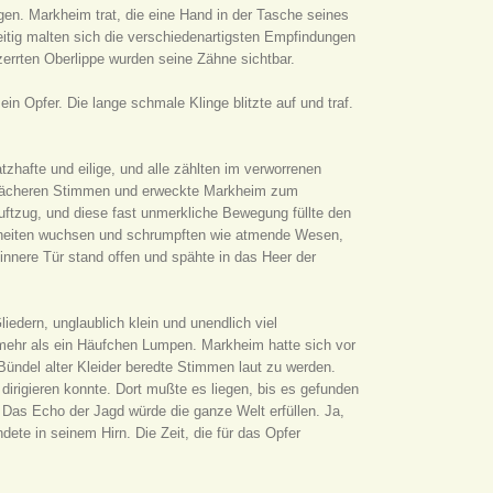
gen. Markheim trat, die eine Hand in der Tasche seines
zeitig malten sich die verschiedenartigsten Empfindungen
zerrten Oberlippe wurden seine Zähne sichtbar.
in Opfer. Die lange schmale Klinge blitzte auf und traf.
hafte und eilige, und alle zählten im verworrenen
chwächeren Stimmen und erweckte Markheim zum
tzug, und diese fast unmerkliche Bewegung füllte den
lheiten wuchsen und schrumpften wie atmende Wesen,
innere Tür stand offen und spähte in das Heer der
iedern, unglaublich klein und unendlich viel
l mehr als ein Häufchen Lumpen. Markheim hatte sich vor
Bündel alter Kleider beredte Stimmen laut zu werden.
dirigieren konnte. Dort mußte es liegen, bis es gefunden
Das Echo der Jagd würde die ganze Welt erfüllen. Ja,
dete in seinem Hirn. Die Zeit, die für das Opfer