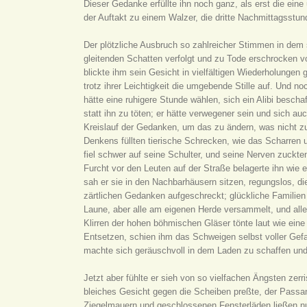
Dieser Gedanke erfüllte ihn noch ganz, als erst die eine
der Auftakt zu einem Walzer, die dritte Nachmittagsstu
Der plötzliche Ausbruch so zahlreicher Stimmen in dem s
gleitenden Schatten verfolgt und zu Tode erschrocken v
blickte ihm sein Gesicht in vielfältigen Wiederholungen
trotz ihrer Leichtigkeit die umgebende Stille auf. Und n
hätte eine ruhigere Stunde wählen, sich ein Alibi bescha
statt ihn zu töten; er hätte verwegener sein und sich a
Kreislauf der Gedanken, um das zu ändern, was nicht z
Denkens füllten tierische Schrecken, wie das Scharren
fiel schwer auf seine Schulter, und seine Nerven zuckt
Furcht vor den Leuten auf der Straße belagerte ihn wie 
sah er sie in den Nachbarhäusern sitzen, regungslos, die
zärtlichen Gedanken aufgeschreckt; glückliche Familien
Laune, aber alle am eigenen Herde versammelt, und alle 
Klirren der hohen böhmischen Gläser tönte laut wie eine
Entsetzen, schien ihm das Schweigen selbst voller Gefah
machte sich geräuschvoll in dem Laden zu schaffen und
Jetzt aber fühlte er sieh von so vielfachen Ängsten ze
bleiches Gesicht gegen die Scheiben preßte, der Passan
Ziegelmauern und geschlossenen Fensterläden ließen nur