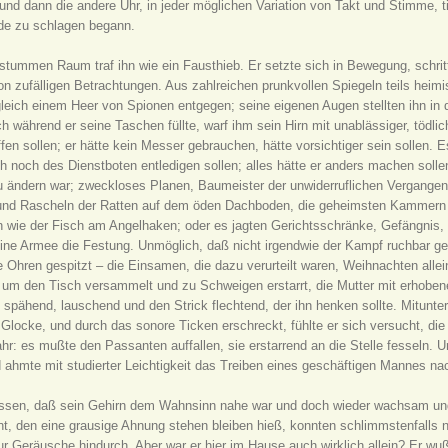
 und dann die andere Uhr, in jeder möglichen Variation von Takt und Stimme, ti
nde zu schlagen begann.
tummen Raum traf ihn wie ein Fausthieb. Er setzte sich in Bewegung, schritt
on zufälligen Betrachtungen. Aus zahlreichen prunkvollen Spiegeln teils hei
 gleich einem Heer von Spionen entgegen; seine eigenen Augen stellten ihn in
och während er seine Taschen füllte, warf ihm sein Hirn mit unablässiger, tödl
ffen sollen; er hätte kein Messer gebrauchen, hätte vorsichtiger sein sollen.
uch noch des Dienstboten entledigen sollen; alles hätte er anders machen so
u ändern war; zweckloses Planen, Baumeister der unwiderruflichen Vergangenh
 und Rascheln der Ratten auf dem öden Dachboden, die geheimsten Kammern s
en wie der Fisch am Angelhaken; oder es jagten Gerichtsschränke, Gefängnis
eine Armee die Festung. Unmöglich, daß nicht irgendwie der Kampf ruchbar ge
 Ohren gespitzt – die Einsamen, die dazu verurteilt waren, Weihnachten allein
 um den Tisch versammelt und zu Schweigen erstarrt, die Mutter mit erhoben
spähend, lauschend und den Strick flechtend, der ihn henken sollte. Mitunter
 Glocke, und durch das sonore Ticken erschreckt, fühlte er sich versucht, di
r: es mußte den Passanten auffallen, sie erstarrend an die Stelle fesseln. Un
 ahmte mit studierter Leichtigkeit das Treiben eines geschäftigen Mannes n
rrissen, daß sein Gehirn dem Wahnsinn nahe war und doch wieder wachsam und 
t, den eine grausige Ahnung stehen bleiben hieß, konnten schlimmstenfalls 
 Geräusche hindurch. Aber war er hier im Hause auch wirklich allein? Er wu