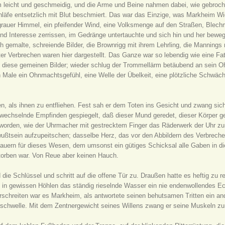
m leicht und geschmeidig, und die Arme und Beine nahmen dabei, wie gebroch
äfe entsetzlich mit Blut beschmiert. Das war das Einzige, was Markheim Wider
grauer Himmel, ein pfeifender Wind, eine Volksmenge auf den Straßen, Blech
nd Interesse zerrissen, im Gedränge untertauchte und sich hin und her bewe
h gemalte, schreiende Bilder, die Brownrigg mit ihrem Lehrling, die Manning
er Verbrechen waren hier dargestellt. Das Ganze war so lebendig wie eine Fa
en diese gemeinen Bilder; wieder schlug der Trommellärm betäubend an sein O
 Male ein Ohnmachtsgefühl, eine Welle der Übelkeit, eine plötzliche Schwäch
ten, als ihnen zu entfliehen. Fest sah er dem Toten ins Gesicht und zwang sic
 wechselnde Empfinden gespiegelt, daß dieser Mund geredet, dieser Körper ge
worden, wie der Uhrmacher mit gestrecktem Finger das Räderwerk der Uhr zum
ußtsein aufzupeitschen; dasselbe Herz, das vor den Abbildern des Verbrechen
dauern für dieses Wesen, dem umsonst ein gütiges Schicksal alle Gaben in die
storben war. Von Reue aber keinen Hauch.
d die Schlüssel und schritt auf die offene Tür zu. Draußen hatte es heftig z
 in gewissen Höhlen das ständig rieselnde Wasser ein nie endenwollendes Ech
chreiten war es Markheim, als antwortete seinen behutsamen Tritten ein ander
ürschwelle. Mit dem Zentnergewicht seines Willens zwang er seine Muskeln 