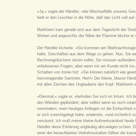
»Ja,« sagte der Händler, »die Wechselfälle unseres Gesc
hielt er den Leuchter in die Höhe, daß das Licht voll au
Markheim kam gerade erst aus dem Tageslicht der Straß
Worten und angesichts der Nähe der Flamme blickte er s
Der Händler kicherte. »Sie kommen am Weihnachtstage zu
halte, Geschäften aus dem Wege zu gehen. Nun, Sie wer
Rechnungsbüchern sitzen sollte; Sie müssen außerdem fü
unliebsamen Fragen; aber wenn mir ein Kunde nicht ins
Schatten von Ironie fort: »Sie können natürlich wie ge
hervorragender Sammler, Herr!« Der kleine, blasse Händ
mit allen Zeichen des Unglaubens den Kopf. Markheim er
»Diesmal,« sagte er, »befinden Sie sich im Irrtum. Ich 
den Wänden geplündert; aber selbst wenn es noch intak
vermindern; mein heutiges Anliegen ist die Einfachheit s
er sich zurechtgelegt hatte, erwärmte, »und sicherlich s
versäumt; ich muß meine kleine Aufmerksamkeit heute be
Händler diese Erklärung ungläubig abzuwägen schien. D
einer der benachbarten Verkehrsstraßen füllten die kurze 