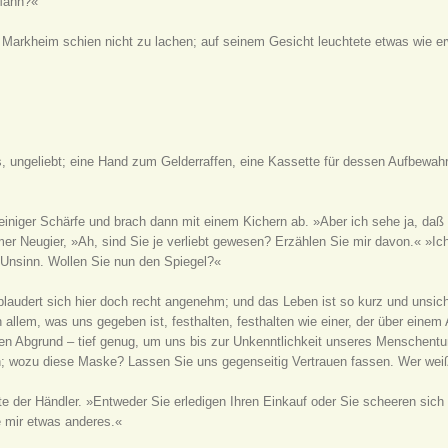
 Mann?«
Markheim schien nicht zu lachen; auf seinem Gesicht leuchtete etwas wie erw
los, ungeliebt; eine Hand zum Gelderraffen, eine Kassette für dessen Aufbewah
 einiger Schärfe und brach dann mit einem Kichern ab. »Aber ich sehe ja, daß
 Neugier, »Ah, sind Sie je verliebt gewesen? Erzählen Sie mir davon.« »Ich,« 
 Unsinn. Wollen Sie nun den Spiegel?«
audert sich hier doch recht angenehm; und das Leben ist so kurz und unsiche
an allem, was uns gegeben ist, festhalten, festhalten wie einer, der über ein
fen Abgrund – tief genug, um uns bis zur Unkenntlichkeit unseres Menschentu
n; wozu diese Maske? Lassen Sie uns gegenseitig Vertrauen fassen. Wer weiß
te der Händler. »Entweder Sie erledigen Ihren Einkauf oder Sie scheeren si
 mir etwas anderes.«