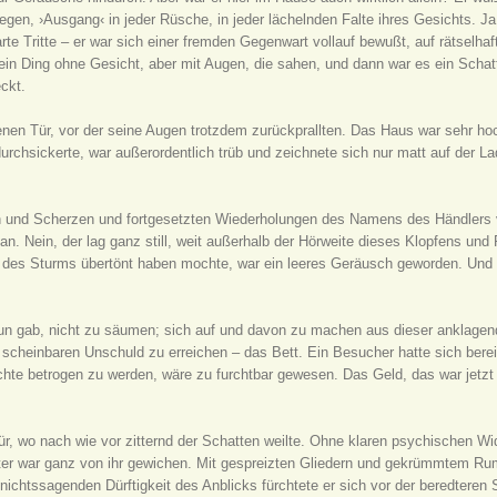
n, ›Ausgang‹ in jeder Rüsche, in jeder lächelnden Falte ihres Gesichts. Ja, er
te Tritte – er war sich einer fremden Gegenwart vollauf bewußt, auf rätselhaf
 ein Ding ohne Gesicht, aber mit Augen, die sahen, und dann war es ein Schat
ckt.
fenen Tür, vor der seine Augen trotzdem zurückprallten. Das Haus war sehr ho
rchsickerte, war außerordentlich trüb und zeichnete sich nur matt auf der L
reien und Scherzen und fortgesetzten Wiederholungen des Namens des Händler
 an. Nein, der lag ganz still, weit außerhalb der Hörweite dieses Klopfens 
des Sturms übertönt haben mochte, war ein leeres Geräusch geworden. Und na
tun gab, nicht zu säumen; sich auf und davon zu machen aus dieser anklage
 scheinbaren Unschuld zu erreichen – das Bett. Ein Besucher hatte sich berei
üchte betrogen zu werden, wäre zu furchtbar gewesen. Das Geld, das war jetz
Tür, wo nach wie vor zitternd der Schatten weilte. Ohne klaren psychischen Wi
ter war ganz von ihr gewichen. Mit gespreizten Gliedern und gekrümmtem Ru
 nichtssagenden Dürftigkeit des Anblicks fürchtete er sich vor der beredteren