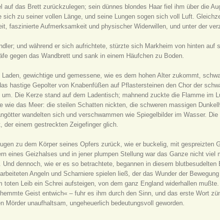
l auf das Brett zurückzulegen; sein dünnes blondes Haar fiel ihm über die Au
e sich zu seiner vollen Länge, und seine Lungen sogen sich voll Luft. Gleich
t, faszinierte Aufmerksamkeit und physischer Widerwillen, und unter der ver
ler; und während er sich aufrichtete, stürzte sich Markheim von hinten auf se
hläfe gegen das Wandbrett und sank in einem Häufchen zu Boden.
m Laden, gewichtige und gemessene, wie es dem hohen Alter zukommt, schwatz
das hastige Gepolter von Knabenfüßen auf Pflastersteinen den Chor der s
 um. Die Kerze stand auf dem Ladentisch; mahnend zuckte die Flamme im Luf
ie das Meer: die steilen Schatten nickten, die schweren massigen Dunke
langötter wandelten sich und verschwammen wie Spiegelbilder im Wasser. Die 
 der einem gestreckten Zeigefinger glich.
Augen zu dem Körper seines Opfers zurück, wie er buckelig, mit gespreizten Gl
dern eines Geizhalses und in jener plumpen Stellung war das Ganze nicht vie
s. Und dennoch, wie er es so betrachtete, begannen in diesem blutbesudelten 
arbeiteten Angeln und Scharniere spielen ließ, der das Wunder der Bewegung 
toten Leib ein Schrei aufsteigen, von dem ganz England widerhallen mußte. 
 gehemmte Geist entwich« – fuhr es ihm durch den Sinn, und das erste Wort zün
 den Mörder unaufhaltsam, ungeheuerlich bedeutungsvoll geworden.