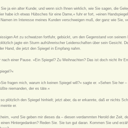
Sie ja ein alter Kunde; und wenn sich Ihnen wirklich, wie Sie sagen, die Gelegen
 Hier habe ich etwas Hübsches für eine Dame,« fuhr er fort, »einen Handspiege
Namen im Interesse meines Kunden verschweigen muß, der ganz wie Sie, vere
 bissigen Art zu schwatzen fortfuhr, gebückt, um den Gegenstand von seinem 
ötzlich jagte ein Sturm aufrührerischer Leidenschaften über sein Gesicht. D
r Hand, die jetzt den Spiegel in Empfang nahm.
er nach einer Pause. »Ein Spiegel? Zu Weihnachten? Das ist doch nicht Ihr Er
piegel?«
Sie fragen mich, warum ich keinen Spiegel will?« sagte er. »Sehen Sie her – 
wüßte niemanden, der es täte.«
lötzlich den Spiegel hinhielt; jetzt aber, da er erkannte, daß er nichts Sch
meinte er.
heim, »und Sie geben mir dieses da – diesen verdammten Herold der Zeit, d
einen Hintergedanken? Reden Sie. Sie tun gut daran. Kommen Sie und erzähle