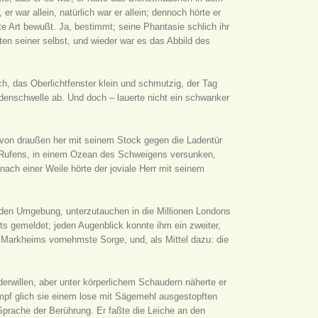
 war allein, natürlich war er allein; dennoch hörte er
te Art bewußt. Ja, bestimmt; seine Phantasie schlich ihr
ten seiner selbst, und wieder war es das Abbild des
ch, das Oberlichtfenster klein und schmutzig, der Tag
adenschwelle ab. Und doch – lauerte nicht ein schwanker
s von draußen her mit seinem Stock gegen die Ladentür
und Rufens, in einem Ozean des Schweigens versunken,
ch einer Weile hörte der joviale Herr mit seinem
nden Umgebung, unterzutauchen in die Millionen Londons
ts gemeldet; jeden Augenblick konnte ihm ein zweiter,
t Markheims vornehmste Sorge, und, als Mittel dazu: die
derwillen, aber unter körperlichem Schaudern näherte er
mpf glich sie einem lose mit Sägemehl ausgestopften
 Sprache der Berührung. Er faßte die Leiche an den