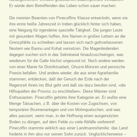
Er würde dem Betreffenden das Leben schon sauer machen.
Die meisten Beamten von Pinecoffins Klasse entwickeln, wenn sie
ihre erste heiße Jahreszeit in Indien glücklich hinter sich haben,
eine Neigung für irgendeine spezielle Tätigkeit. Die jungen Leute
mit gesundem Magen hoffen, ihre Namen in großen Lettern an die
Grenzpfähle zu schreiben und lassen sich nach gottverlassenen
Nestern wie Bannu und Kohat versetzen. Die Magenleidenden
dagegen suchen sich in das Sekretariat hinaufzuschwingen, was
wiederum für die Galle höchst ungesund ist. Noch andere werden
von einer Manie für Distriktsarbeit, Ghuzni-Münzen und persische
Poesie befallen. Und andere wieder, die aus einer Agrarfamilie
stammen, entdecken, daß der Geruch der Erde nach der
Regenzeit ihnen ins Blut geht und daß sie dazu berufen sind, »die
Hilfsquellen der Provinz zu erschließen«. Diese Männer sind
Enthusiasten. Pinecoffin gehörte ihrer Kategorie an. Er wußte eine
Menge Tatsachen, z.B. über die Kosten von Zugochsen, von
temporären Brunnenanlagen und von Mohnquetschen, und was
alles passiert, wenn man, in der Hoffnung einen ausgenutzten
Boden zu düngen, auf dem Felde zu viele Abfälle verbrennt!
Pinecoffin stammte wirklich aus einer Landmannsfamilie: das Land
forderte in ihm also nur seinen Sohn zurück. Unglücklicherweise –