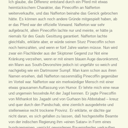
Ich glaube, die Differenz entstand durch ein Pferd mit etwas
heimtückischem Charakter, das Pinecoffin an Nafferton
weiterverkaufte, und das Nafferton beinahe das Genick gebrochen
hätte. Es können auch noch andere Gründe mitgespielt haben, ab
er das Pferd war der offizielle Vorwand. Nafferton war sehr
aufgebracht, allein Pinecoffin lachte nur und meinte, er hätte ja
niemals für des Gauls Gesittung garantiert. Nafferton lachte
gleichfalls, erklärte aber, er würde seinen Sturz Pinecoffin schon
noch heimzahlen, und wenn er fünf Jahre warten müsse. Nun wird
zwar ein Flachländer aus der Skiptoner Gegend zur Not eine
Kränkung verzeihen, wenn er mit einem blauen Auge davonkommt,
ein Mann aus South-Devonshire jedoch ist ungefähr so weich und
nachgiebig wie ein Dartmoorer Sumpf. Man kann schon aus ihren
Namen ersehen, daß Nafferton rassenmäßig Pinecoffin gegenüber
im Vorteil war. Nafferton war ein merkwürdiger Mensch mit einer
etwas grausamen Auffassung von Humor. Er lehrte mich eine neue
und ungemein fesselnde Art der Jagd kennen. Er jagte Pinecoffin
von Mithankot bis Jagadri und von Gurhaon bis Abbotabad – kreuz
und quer durch den Pandschab, eine ziemlich ausgedehnte und
stellenweise recht trockene Provinz. Er erklärte, er dächte gar
nicht daran, es sich gefallen zu lassen, daß hochgestellte Beamte
von der indischen Regierung ihm »einen Satan« in Form eines
hundsgemeinen, verrückt gewordenen Bauernpferdes verkauften.