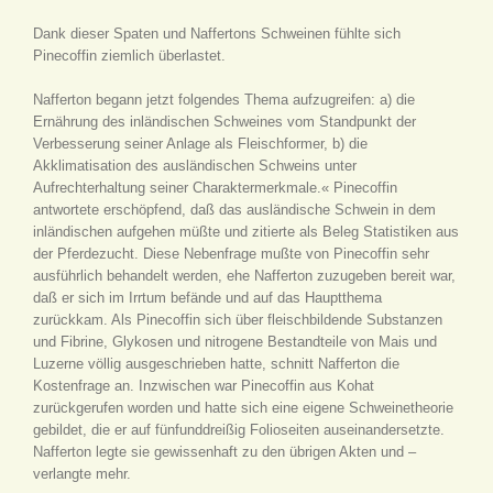
Dank dieser Spaten und Naffertons Schweinen fühlte sich
Pinecoffin ziemlich überlastet.
Nafferton begann jetzt folgendes Thema aufzugreifen: a) die
Ernährung des inländischen Schweines vom Standpunkt der
Verbesserung seiner Anlage als Fleischformer, b) die
Akklimatisation des ausländischen Schweins unter
Aufrechterhaltung seiner Charaktermerkmale.« Pinecoffin
antwortete erschöpfend, daß das ausländische Schwein in dem
inländischen aufgehen müßte und zitierte als Beleg Statistiken aus
der Pferdezucht. Diese Nebenfrage mußte von Pinecoffin sehr
ausführlich behandelt werden, ehe Nafferton zuzugeben bereit war,
daß er sich im Irrtum befände und auf das Hauptthema
zurückkam. Als Pinecoffin sich über fleischbildende Substanzen
und Fibrine, Glykosen und nitrogene Bestandteile von Mais und
Luzerne völlig ausgeschrieben hatte, schnitt Nafferton die
Kostenfrage an. Inzwischen war Pinecoffin aus Kohat
zurückgerufen worden und hatte sich eine eigene Schweinetheorie
gebildet, die er auf fünfunddreißig Folioseiten auseinandersetzte.
Nafferton legte sie gewissenhaft zu den übrigen Akten und –
verlangte mehr.