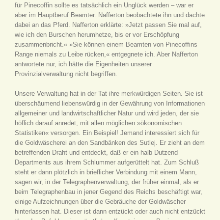
für Pinecoffin sollte es tatsächlich ein Unglück werden – war er
aber im Hauptberuf Beamter. Nafferton beobachtete ihn und dachte
dabei an das Pferd. Nafferton erklärte: »Jetzt passen Sie mal auf,
wie ich den Burschen herumhetze, bis er vor Erschöpfung
zusammenbricht.« »Sie können einem Beamten von Pinecoffins
Range niemals zu Leibe rücken,« entgegnete ich. Aber Nafferton
antwortete nur, ich hätte die Eigenheiten unserer
Provinzialverwaltung nicht begriffen.
Unsere Verwaltung hat in der Tat ihre merkwürdigen Seiten. Sie ist
überschäumend liebenswürdig in der Gewährung von Informationen
allgemeiner und landwirtschaftlicher Natur und wird jeden, der sie
höflich darauf anredet, mit allen möglichen »ökonomischen
Statistiken« versorgen. Ein Beispiel! Jemand interessiert sich für
die Goldwäscherei an den Sandbänken des Sutlej. Er zieht an dem
betreffenden Draht und entdeckt, daß er ein halb Dutzend
Departments aus ihrem Schlummer aufgerüttelt hat. Zum Schluß
steht er dann plötzlich in brieflicher Verbindung mit einem Mann,
sagen wir, in der Telegraphenverwaltung, der früher einmal, als er
beim Telegraphenbau in jener Gegend des Reichs beschäftigt war,
einige Aufzeichnungen über die Gebräuche der Goldwäscher
hinterlassen hat. Dieser ist dann entzückt oder auch nicht entzückt