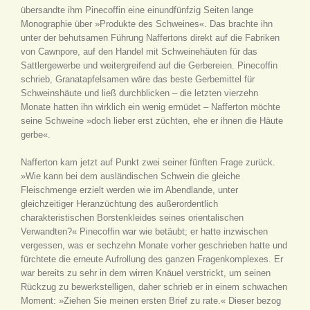
übersandte ihm Pinecoffin eine einundfünfzig Seiten lange
Monographie über »Produkte des Schweines«. Das brachte ihn
unter der behutsamen Führung Naffertons direkt auf die Fabriken
von Cawnpore, auf den Handel mit Schweinehäuten für das
Sattlergewerbe und weitergreifend auf die Gerbereien. Pinecoffin
schrieb, Granatapfelsamen wäre das beste Gerbemittel für
Schweinshäute und ließ durchblicken – die letzten vierzehn
Monate hatten ihn wirklich ein wenig ermüdet – Nafferton möchte
seine Schweine »doch lieber erst züchten, ehe er ihnen die Häute
gerbe«.
Nafferton kam jetzt auf Punkt zwei seiner fünften Frage zurück.
»Wie kann bei dem ausländischen Schwein die gleiche
Fleischmenge erzielt werden wie im Abendlande, unter
gleichzeitiger Heranzüchtung des außerordentlich
charakteristischen Borstenkleides seines orientalischen
Verwandten?« Pinecoffin war wie betäubt; er hatte inzwischen
vergessen, was er sechzehn Monate vorher geschrieben hatte und
fürchtete die erneute Aufrollung des ganzen Fragenkomplexes. Er
war bereits zu sehr in dem wirren Knäuel verstrickt, um seinen
Rückzug zu bewerkstelligen, daher schrieb er in einem schwachen
Moment: »Ziehen Sie meinen ersten Brief zu rate.« Dieser bezog