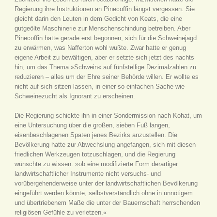
Regierung ihre Instruktionen an Pinecoffin längst vergessen. Sie
gleicht darin den Leuten in dem Gedicht von Keats, die eine
gutgeölte Maschinerie zur Menschenschindung betreiben. Aber
Pinecoffin hatte gerade erst begonnen, sich für die Schweinejagd
zu erwärmen, was Nafferton wohl wußte. Zwar hatte er genug
eigene Arbeit zu bewältigen, aber er setzte sich jetzt des nachts
hin, um das Thema »Schwein« auf fünfstellige Dezimalzahlen zu
reduzieren – alles um der Ehre seiner Behörde willen. Er wollte es
nicht auf sich sitzen lassen, in einer so einfachen Sache wie
Schweinezucht als Ignorant zu erscheinen.
Die Regierung schickte ihn in einer Sondermission nach Kohat, um
eine Untersuchung über die großen, sieben Fuß langen,
eisenbeschlagenen Spaten jenes Bezirks anzustellen. Die
Bevölkerung hatte zur Abwechslung angefangen, sich mit diesen
friedlichen Werkzeugen totzuschlagen, und die Regierung
wünschte zu wissen: »ob eine modifizierte Form derartiger
landwirtschaftlicher Instrumente nicht versuchs- und
vorübergehenderweise unter der landwirtschaftlichen Bevölkerung
eingeführt werden könnte, selbstverständlich ohne in unnötigem
und übertriebenem Maße die unter der Bauernschaft herrschenden
religiösen Gefühle zu verletzen.«