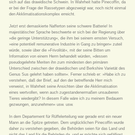
sich auf das drawidische Schwein. In Wahrheit hatte Pinecoffin, da
er bei der Frage der Rassetypen abgezweigt war, noch nicht einmal
den Akklimatisationskomplex erreicht.
Jetzt
erst demaskierte Nafferton seine schwere Batterie! In
majestätischer Sprache beschwerte er sich bei der Regierung über
»die geringe Unterstützung«, die ihm bei seinem ernsten Versuch,
»eine potentiell remunerative Industrie in Gang zu bringen« zuteil
würde, sowie über die »Frivolität«, mit der seine Bitten um
Information von einem Herrn behandelt würden, »dessen
pseudogelehrte Meriten ihn zum mindesten den primären
Unterschied zwischen der drawidischen und Berkshire Varietät des
Genus Sus gelehrt haben sollten«. Ferner schrieb er: »Habe ich zu
verstehen, daß der Brief, auf den der betreffende Herr mich
verweist, in Wahrheit seine Ansichten über die Akklimatisation
eines wertvollen, wenn auch zugestandenermaßen unsauberen
Tieres wiedergibt? In diesem Falle wäre ich zu meinem Bedauern
gezwungen, anzunehmen« usw. usw.
In dem Departement für Rüffelerteilung war gerade erst ein neuer
Mann an die Spitze getreten. Dem unglücklichen Pinecoffin wurde
daher zu verstehen gegeben, die Behörden seien für das Land und
nicht das Land für die Behörden da, und er möchte sich gefälligst