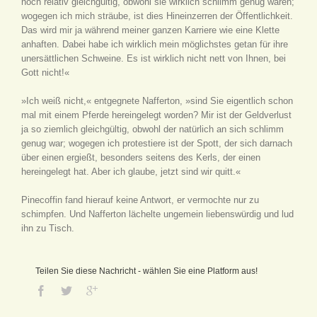
noch relativ gleichgültig, obwohl sie wirklich schlimm genug waren;
wogegen ich mich sträube, ist dies Hineinzerren der Öffentlichkeit.
Das wird mir ja während meiner ganzen Karriere wie eine Klette
anhaften. Dabei habe ich wirklich mein möglichstes getan für ihre
unersättlichen Schweine. Es ist wirklich nicht nett von Ihnen, bei
Gott nicht!«
»Ich weiß nicht,« entgegnete Nafferton, »sind Sie eigentlich schon
mal mit einem Pferde hereingelegt worden? Mir ist der Geldverlust
ja so ziemlich gleichgültig, obwohl der natürlich an sich schlimm
genug war; wogegen ich protestiere ist der Spott, der sich darnach
über einen ergießt, besonders seitens des Kerls, der einen
hereingelegt hat. Aber ich glaube, jetzt sind wir quitt.«
Pinecoffin fand hierauf keine Antwort, er vermochte nur zu
schimpfen. Und Nafferton lächelte ungemein liebenswürdig und lud
ihn zu Tisch.
Teilen Sie diese Nachricht - wählen Sie eine Platform aus!