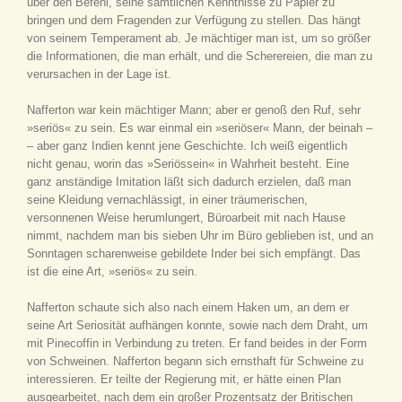
über den Befehl, seine sämtlichen Kenntnisse zu Papier zu
bringen und dem Fragenden zur Verfügung zu stellen. Das hängt
von seinem Temperament ab. Je mächtiger man ist, um so größer
die Informationen, die man erhält, und die Scherereien, die man zu
verursachen in der Lage ist.
Nafferton war kein mächtiger Mann; aber er genoß den Ruf, sehr
»seriös« zu sein. Es war einmal ein »seriöser« Mann, der beinah –
– aber ganz Indien kennt jene Geschichte. Ich weiß eigentlich
nicht genau, worin das »Seriössein« in Wahrheit besteht. Eine
ganz anständige Imitation läßt sich dadurch erzielen, daß man
seine Kleidung vernachlässigt, in einer träumerischen,
versonnenen Weise herumlungert, Büroarbeit mit nach Hause
nimmt, nachdem man bis sieben Uhr im Büro geblieben ist, und an
Sonntagen scharenweise gebildete Inder bei sich empfängt. Das
ist die eine Art, »seriös« zu sein.
Nafferton schaute sich also nach einem Haken um, an dem er
seine Art Seriosität aufhängen konnte, sowie nach dem Draht, um
mit Pinecoffin in Verbindung zu treten. Er fand beides in der Form
von Schweinen. Nafferton begann sich ernsthaft für Schweine zu
interessieren. Er teilte der Regierung mit, er hätte einen Plan
ausgearbeitet, nach dem ein großer Prozentsatz der Britischen