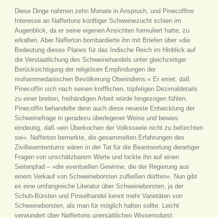
Diese Dinge nahmen zehn Monate in Anspruch, und Pinecoffins
Interesse an Naffertons künftiger Schweinezucht schien im
Augenblick, da er seine eigenen Ansichten formuliert hatte, zu
erkalten. Aber Nafferton bombardierte ihn mit Briefen über »die
Bedeutung dieses Planes für das Indische Reich im Hinblick auf
die Verstaatlichung des Schweinehandels unter gleichzeitiger
Berücksichtigung der religiösen Empfindungen der
mohammedanischen Bevölkerung Oberindiens.« Er erriet, daß
Pinecoffin sich nach seinen knifflichen, tüpfeligen Dezimaldetails
zu einer breiten, freihändigen Arbeit würde hingezogen fühlen.
Pinecoffin behandelte denn auch diese neueste Entwicklung der
Schweinefrage in geradezu überlegener Weise und bewies
eindeutig, daß »ein Überkochen der Volksseele nicht zu befürchten
sei«. Nafferton bemerkte, die gesammelten Erfahrungen des
Zivilbeamtentums wären in der Tat für die Beantwortung derartiger
Fragen von unschätzbarem Werte und lockte ihn auf einen
Seitenpfad – »die eventuellen Gewinne, die der Regierung aus
einem Verkauf von Schweineborsten zufließen dürften«. Nun gibt
es eine umfangreiche Literatur über Schweineborsten, ja der
Schuh-Bürsten und Pinselhandel kennt mehr Varietäten von
Schweineborsten, als man für möglich halten sollte. Leicht
verwundert über Naffertons unersättlichen Wissensdurst