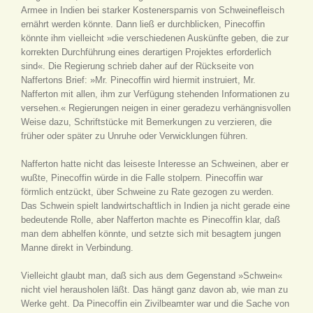
Armee in Indien bei starker Kostenersparnis von Schweinefleisch
ernährt werden könnte. Dann ließ er durchblicken, Pinecoffin
könnte ihm vielleicht »die verschiedenen Auskünfte geben, die zur
korrekten Durchführung eines derartigen Projektes erforderlich
sind«. Die Regierung schrieb daher auf der Rückseite von
Naffertons Brief: »Mr. Pinecoffin wird hiermit instruiert, Mr.
Nafferton mit allen, ihm zur Verfügung stehenden Informationen zu
versehen.« Regierungen neigen in einer geradezu verhängnisvollen
Weise dazu, Schriftstücke mit Bemerkungen zu verzieren, die
früher oder später zu Unruhe oder Verwicklungen führen.
Nafferton hatte nicht das leiseste Interesse an Schweinen, aber er
wußte, Pinecoffin würde in die Falle stolpern. Pinecoffin war
förmlich entzückt, über Schweine zu Rate gezogen zu werden.
Das Schwein spielt landwirtschaftlich in Indien ja nicht gerade eine
bedeutende Rolle, aber Nafferton machte es Pinecoffin klar, daß
man dem abhelfen könnte, und setzte sich mit besagtem jungen
Manne direkt in Verbindung.
Vielleicht glaubt man, daß sich aus dem Gegenstand »Schwein«
nicht viel herausholen läßt. Das hängt ganz davon ab, wie man zu
Werke geht. Da Pinecoffin ein Zivilbeamter war und die Sache von