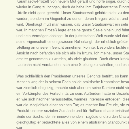
Karamasow-Prozeß von neuem Mut gefaßt und hoffe sogar, durch 
wieder in Gang zu bringen, doch da habe ihm Fetjukowitschs Eingre
Urteile nicht ganz gerecht. Unser Staatsanwalt gehörte nicht zu de
werden, sondern im Gegenteil zu denen, deren Ehrgeiz wächst un
wird. Überhaupt muß man wissen, daß unser Staatsanwalt ein sehr 
war. In manchen Prozeß legte er seine ganze Seele hinein und führ
und sein Vermögen abhinge. In der juristischen Welt wurde viel dar
seine Eigenschaft einen gewissen Ruf erlangt, der erheblich größer
Stellung an unserem Gericht annehmen konnte. Besonders lachte ma
Ansicht nach befanden sie sich alle im Irrtum. Ich meine, unser St
ernster genommen zu werden, als viele glaubten. Doch dieser krän
Laufbahn nicht verstanden, sich eine Stellung zu schaffen, und es
Was schließlich den Präsidenten unseres Gerichts betrifft, so kan
Mensch war, der in seinem Fach solide praktische Kenntnisse besa
war ziemlich ehrgeizig, machte sich aber um seine Karriere nicht v
ein Vorkämpfer des Fortschritts zu sein. Außerdem hatte er Bez
er, wie sich nachher herausstellte, warmes Interesse entgegen, dies
war die Möglichkeit einer solchen Tat; es machte ihm Freude, sie zu
Produkt unserer sozialen Zustände und für Rußland charakteristisch
Seite der Sache, der ihr innewohnenden Tragödie und zu den Charakt
gleichgültig; er betrachtete alles von einem abstrakten Standpunkt 
war.