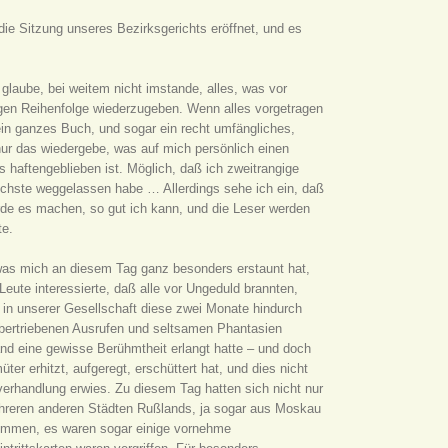
ie Sitzung unseres Bezirksgerichts eröffnet, und es
 glaube, bei weitem nicht imstande, alles, was vor
htigen Reihenfolge wiederzugeben. Wenn alles vorgetragen
ein ganzes Buch, und sogar ein recht umfängliches,
nur das wiedergebe, was auf mich persönlich einen
haftengeblieben ist. Möglich, daß ich zweitrangige
ichste weggelassen habe … Allerdings sehe ich ein, daß
erde es machen, so gut ich kann, und die Leser werden
te.
was mich an diesem Tag ganz besonders erstaunt hat,
Leute interessierte, daß alle vor Ungeduld brannten,
 in unserer Gesellschaft diese zwei Monate hindurch
übertriebenen Ausrufen und seltsamen Phantasien
nd eine gewisse Berühmtheit erlangt hatte – und doch
r erhitzt, aufgeregt, erschüttert hat, und dies nicht
sverhandlung erwies. Zu diesem Tag hatten sich nicht nur
reren anderen Städten Rußlands, ja sogar aus Moskau
kommen, es waren sogar einige vornehme