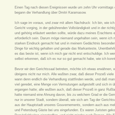
Einen Tag nach diesen Ereignissen wurde um zehn Uhr vormittags d
begann die Verhandlung über Dmitri Karamasow.
Ich sage im voraus, und zwar mit allem Nachdruck: Ich bin, wie ich
Gericht vorging, in der gebührenden Vollständigkeit und in der ric
und gehörig erläutert werden sollte, würde dazu meines Erachtens 
erforderlich sein. Darum möge niemand ungehalten sein, wenn ich 
starken Eindruck gemacht hat und in meinem Gedächtnis besonders 
Dinge für wichtig gehalten und gerade das Markanteste, Unentbehrl
es das beste ist, wenn ich mich gar nicht erst entschuldige. Ich w
selbst erkennen, daß ich es nur so gut gemacht habe, wie ich konn
Bevor wir den Gerichtssaal betreten, möchte ich etwas erwähnen, 
übrigens nicht nur mich. Alle wußten zwar, daß dieser Prozeß viele 
wann denn endlich die Verhandlung stattfinden werde, und daß man
viel geredet, eine Menge von Vermutungen aufgestellt und sich in 
ergangen hatte; alle wußten auch, daß dieser Prozeß in ganz Rußla
hatte niemand eine Ahnung davon, bis zu welchem Grad er die Gemüte
nur in unserer Stadt, sondern überall, wie sich am Tag der Gericht
aus der Hauptstadt unseres Gouvernements, sondern auch aus meh
und Petersburg Gäste bei uns eingefunden. Es waren Juristen ge