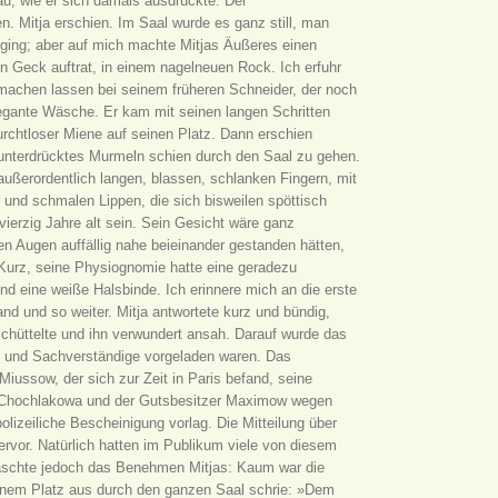
u, wie er sich damals ausdrückte. Der
n. Mitja erschien. Im Saal wurde es ganz still, man
n ging; aber auf mich machte Mitjas Äußeres einen
 Geck auftrat, in einem nagelneuen Rock. Ich erfuhr
 machen lassen bei seinem früheren Schneider, der noch
gante Wäsche. Er kam mit seinen langen Schritten
furchtloser Miene auf seinen Platz. Dann erschien
n unterdrücktes Murmeln schien durch den Saal zu gehen.
außerordentlich langen, blassen, schlanken Fingern, mit
und schmalen Lippen, die sich bisweilen spöttisch
ierzig Jahre alt sein. Sein Gesicht wäre ganz
n Augen auffällig nahe beieinander gestanden hätten,
Kurz, seine Physiognomie hatte eine geradezu
und eine weiße Halsbinde. Ich erinnere mich an die erste
nd und so weiter. Mitja antwortete kurz und bündig,
schüttelte und ihn verwundert ansah. Darauf wurde das
n und Sachverständige vorgeladen waren. Das
Miussow, der sich zur Zeit in Paris befand, seine
u Chochlakowa und der Gutsbesitzer Maximow wegen
lizeiliche Bescheinigung vorlag. Die Mitteilung über
rvor. Natürlich hatten im Publikum viele von diesem
raschte jedoch das Benehmen Mitjas: Kaum war die
inem Platz aus durch den ganzen Saal schrie: »Dem