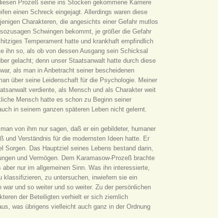
diesen Prozeß seine ins Stocken gekommene Karriere
ifen einen Schreck eingejagt. Allerdings waren diese
njenigen Charakteren, die angesichts einer Gefahr mutlos
d sozusagen Schwingen bekommt, je größer die Gefahr
hitziges Temperament hatte und krankhaft empfindlich
te ihn so, als ob von dessen Ausgang sein Schicksal
über gelacht; denn unser Staatsanwalt hatte durch diese
 war, als man in Anbetracht seiner bescheidenen
n über seine Leidenschaft für die Psychologie. Meiner
aatsanwalt verdiente, als Mensch und als Charakter weit
kliche Mensch hatte es schon zu Beginn seiner
 auch in seinem ganzen späteren Leben nicht gelernt.
n man von ihm nur sagen, daß er ein gebildeter, humaner
ß und Verständnis für die modernsten Ideen hatte. Er
iel Sorgen. Das Hauptziel seines Lebens bestand darin,
iehungen und Vermögen. Dem Karamasow-Prozeß brachte
 aber nur im allgemeinen Sinn. Was ihn interessierte,
 klassifizieren, zu untersuchen, inwiefern sie ein
 war und so weiter und so weiter. Zu der persönlichen
eren der Beteiligten verhielt er sich ziemlich
aus, was übrigens vielleicht auch ganz in der Ordnung