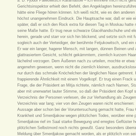
a. D. Fjodor Pawlowitsch Karamasow – ich erinnere mich nicht gena
Gerichtsinspektor erhielt den Befehl, den Angeklagten hereinzuführe
hätte eine Fliege hören können. Ich weiß nicht, wie es den andere
höchst unangenehmen Eindruck. Die Hauptsache war, daß er wie ein
später, daß er sich den Rock extra für diesen Tag in Moskau hatte
seine Maße hatte. Er trug neue schwarze Glacéhandschuhe und ele
herein, gerade und starr vor sich hin blickend, und setzte sich mit 
sogleich auch der Verteidiger, der berühmte Fetjukowitsch, und ei
Er war ein langer, hagerer Mensch, mit langen, dünnen Beinen und 
glattrasiertem Gesicht, schlicht gekämmtem, ziemlich kurzem Haar 
lächelnd verzogen. Dem Äußeren nach zu urteilen, mochte er etwa v
angenehm gewesen, wenn nicht die ziemlich kleinen, ausdruckslose
nur durch das schmale Knöchelchen der länglichen Nase getrennt. 
frappierende Ähnlichkeit mit einem Vogelkopf. Er trug einen Frack 
Frage, die der Präsident an Mitja richtete, nämlich nach Namen, Sta
aber mit unerwartet lauter Stimme, so daß der Präsident den Kopf 
Verzeichnis der Personen verlesen, die zur Verhandlung als Zeuge
Verzeichnis war lang; vier von den Zeugen waren nicht erschienen: 
Aussage aber schon bei der Voruntersuchung gemacht hatte, Fra
Krankheit und Smerdjakow wegen plötzlichen Todes, worüber eine po
Smerdjakow rief im Saal starke Bewegung und erregtes Geflüster he
plötzlichen Selbstmord noch nichts gewußt. Ganz besonders über
Meldung über Smerdjakow gemacht worden, als er plötzlich von se