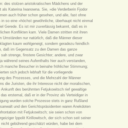
n: des stolzen aristokratischen Mädchens und der
als Katerina Iwanowna. Sie, »die Verderberin Fjodor
men auch früher schon gesehen, und alle, fast ohne
 in so eine »höchst gewöhnliche, überhaupt nicht einmal
l Gerede. Es ist mir zuverlässig bekannt, daß es in
lichen Konflikten kam. Viele Damen stritten mit ihren
n Umständen nur natürlich, daß die Männer dieser
klagten kaum wohlgeneigt, sondern geradezu feindlich
llen, daß im Gegensatz zu den Damen das ganze
h strenge, finstere Gesichter; andere, und zwar
tja während seines Aufenthalts hier auch verstanden,
auch manche Besucher in beinahe fröhlicher Stimmung;
rten sich jedoch lebhaft für die vorliegende
ang des Prozesses, und die Mehrzahl der Männer
ie Juristen, die ihr Interesse nicht der moralischen,
 Ankunft des berühmten Fetjukowitsch rief gewaltige
das erstemal, daß er in der Provinz als Verteidiger in
digung wurden solche Prozesse stets in ganz Rußland
tsanwalt und den Gerichtspräsidenten waren Anekdoten
nfrontation mit Fetjukowitsch; sie seien schon von
eiziger Ippolit Kirillowitsch, der sich schon seit seiner
te nicht gebührend geschätzt würden, habe bei dem