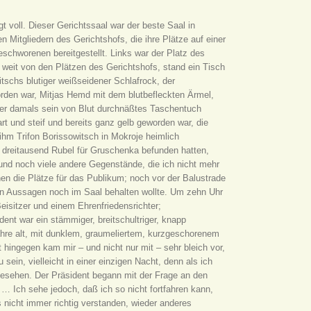
 voll. Dieser Gerichtssaal war der beste Saal in
 Mitgliedern des Gerichtshofs, die ihre Plätze auf einer
schworenen bereitgestellt. Links war der Platz des
t weit von den Plätzen des Gerichtshofs, stand ein Tisch
schs blutiger weißseidener Schlafrock, der
den war, Mitjas Hemd mit dem blutbefleckten Ärmel,
e er damals sein von Blut durchnäßtes Taschentuch
rt und steif und bereits ganz gelb geworden war, die
 ihm Trifon Borissowitsch in Mokroje heimlich
e dreitausend Rubel für Gruschenka befunden hatten,
d noch viele andere Gegenstände, die ich nicht mehr
en die Plätze für das Publikum; noch vor der Balustrade
ren Aussagen noch im Saal behalten wollte. Um zehn Uhr
isitzer und einem Ehrenfriedensrichter;
dent war ein stämmiger, breitschultriger, knapp
ahre alt, mit dunklem, graumeliertem, kurzgeschorenem
hingegen kam mir – und nicht nur mit – sehr bleich vor,
sein, vielleicht in einer einzigen Nacht, denn als ich
gesehen. Der Präsident begann mit der Frage an den
… Ich sehe jedoch, daß ich so nicht fortfahren kann,
s nicht immer richtig verstanden, wieder anderes