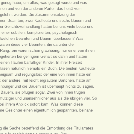
m genug habe, um alles, was gesagt wurde und was
einen und von der anderen Partei, das heißt vom
abgelehnt wurden. Die Zusammensetzung der
eren Beamten, zwei Kaufleute und sechs Bauern und
der Gerichtsverhandlung hatten bei uns viele Leute und
einer subtilen, komplizierten, psychologisch
endwelchen Beamten und Bauern überlassen? Was
waren diese vier Beamten, die da unter die
Rang. Sie waren schon grauhaarig, nur einer von ihnen
egetierten bei geringem Gehalt so dahin und hatten
inen Haufen barfüßiger Kinder. In ihrer Freizeit
lasen natürlich niemals ein Buch. Die beiden Kaufleute
eigsam und regungslos; der eine von ihnen hatte ein
 der andere, mit leicht ergrautem Bärtchen, hatte am
inbürger und die Bauern ist überhaupt nichts zu sagen.
Bauern, sie pflügen sogar. Zwei von ihnen trugen
tziger und unansehnlicher aus als die übrigen vier. So
bei ihrem Anblick sofort kam: Was können diese
re Gesichter einen eigentümlich gespannten, beinahe
 die Sache betreffend die Ermordung des Titularrates