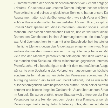
Zusammentreffen der beiden Nebenbuhlerinnen vor Gericht entgege
»Hetäre«. Gruschenka war unseren Damen übrigens besser bekannt 
Pawlowitschs und seines unglücklichen Sohnes«, hatten unsere Da
Ausnahme, hatten sich darüber gewundert, wie sich Vater und Sohn
schöne Russin« dermaßen hatten verlieben können. Kurz, es gab vie
unserer Stadt speziell um Mitja in mehreren Familien sogar zu ernst
Männern über diesen schrecklichen Prozeß, und es war unter diese
Damen den Gerichtssaal in einer Stimmung betraten, die dem Ange
war. Und überhaupt konnte man mit aller Entschiedenheit festste
männliche Element gegen den Angeklagten eingenommen war. Man sa
weitaus die meisten, waren geradezu zornig. Allerdings hatte es Mi
viele von den Männern persönlich zu beleidigen. Natürlich waren 
sie standen dem Schicksal Mitjas teilnahmslos gegenüber, interessie
Prozeßsache. Alle beschäftigten sich mit dem mutmaßlichen Ausg
wünschte eine Bestrafung des Verbrechers, ausgenommen höchstens d
sondern der formaljuristischen Seite des Prozesses zuwandten. Die
Aufregung hervor. Sein Talent war überall bekannt, und es war nicht 
aufsehenerregenden Kriminalprozessen auftrat. Nach seiner Vertei
berühmt und blieben lange im Gedächtnis. Auch über unseren Staa
im Umlauf. Es wurde erzählt, unser Staatsanwalt zittere vor der Ko
Petersburg her alte Feinde, seit dem Beginn ihrer Karriere; unser ehrg
Petersburger Zeit ständig dadurch beleidigt fühle, daß seine Talen