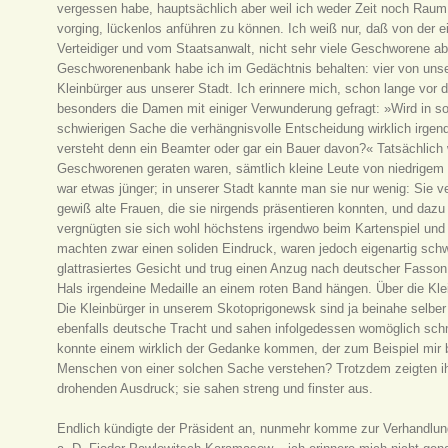
vergessen habe, hauptsächlich aber weil ich weder Zeit noch Rau
vorging, lückenlos anführen zu können. Ich weiß nur, daß von der 
Verteidiger und vom Staatsanwalt, nicht sehr viele Geschworene 
Geschworenenbank habe ich im Gedächtnis behalten: vier von uns
Kleinbürger aus unserer Stadt. Ich erinnere mich, schon lange vor 
besonders die Damen mit einiger Verwunderung gefragt: »Wird in so 
schwierigen Sache die verhängnisvolle Entscheidung wirklich irg
versteht denn ein Beamter oder gar ein Bauer davon?« Tatsächlich 
Geschworenen geraten waren, sämtlich kleine Leute von niedrigem 
war etwas jünger; in unserer Stadt kannte man sie nur wenig: Sie v
gewiß alte Frauen, die sie nirgends präsentieren konnten, und dazu e
vergnügten sie sich wohl höchstens irgendwo beim Kartenspiel und 
machten zwar einen soliden Eindruck, waren jedoch eigenartig schw
glattrasiertes Gesicht und trug einen Anzug nach deutscher Fasson;
Hals irgendeine Medaille an einem roten Band hängen. Über die Kle
Die Kleinbürger in unserem Skotoprigonewsk sind ja beinahe selber 
ebenfalls deutsche Tracht und sahen infolgedessen womöglich schmu
konnte einem wirklich der Gedanke kommen, der zum Beispiel mir 
Menschen von einer solchen Sache verstehen? Trotzdem zeigten ih
drohenden Ausdruck; sie sahen streng und finster aus.
Endlich kündigte der Präsident an, nunmehr komme zur Verhandlung