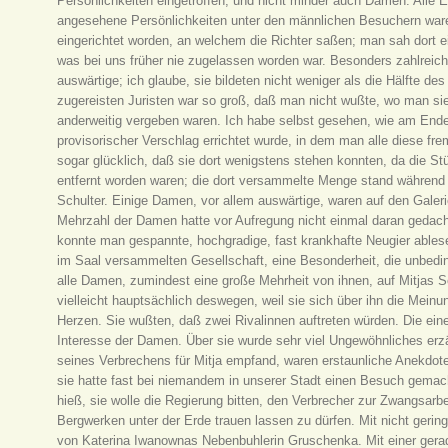
Persönlichkeiten eingetroffen, und nicht minder auch Damen. Alle Ei
angesehene Persönlichkeiten unter den männlichen Besuchern ware
eingerichtet worden, an welchem die Richter saßen; man sah dort 
was bei uns früher nie zugelassen worden war. Besonders zahlreic
auswärtige; ich glaube, sie bildeten nicht weniger als die Hälfte d
zugereisten Juristen war so groß, daß man nicht wußte, wo man sie pl
anderweitig vergeben waren. Ich habe selbst gesehen, wie am Ende d
provisorischer Verschlag errichtet wurde, in dem man alle diese fre
sogar glücklich, daß sie dort wenigstens stehen konnten, da die 
entfernt worden waren; die dort versammelte Menge stand während 
Schulter. Einige Damen, vor allem auswärtige, waren auf den Galer
Mehrzahl der Damen hatte vor Aufregung nicht einmal daran gedach
konnte man gespannte, hochgradige, fast krankhafte Neugier ablese
im Saal versammelten Gesellschaft, eine Besonderheit, die unbedi
alle Damen, zumindest eine große Mehrheit von ihnen, auf Mitjas 
vielleicht hauptsächlich deswegen, weil sie sich über ihn die Meinun
Herzen. Sie wußten, daß zwei Rivalinnen auftreten würden. Die ein
Interesse der Damen. Über sie wurde sehr viel Ungewöhnliches erzähl
seines Verbrechens für Mitja empfand, waren erstaunliche Anekdo
sie hatte fast bei niemandem in unserer Stadt einen Besuch gemac
hieß, sie wolle die Regierung bitten, den Verbrecher zur Zwangsarbe
Bergwerken unter der Erde trauen lassen zu dürfen. Mit nicht geri
von Katerina Iwanownas Nebenbuhlerin Gruschenka. Mit einer gera