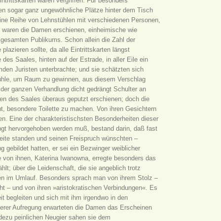
ntrittskarten waren vergriffen. Für besonders
n sogar ganz ungewöhnliche Plätze hinter dem Tisch
eine Reihe von Lehnstühlen mit verschiedenen Personen,
h waren die Damen erschienen, einheimische wie
es gesamten Publikums. Schon allein die Zahl der
azieren sollte, da alle Eintrittskarten längst
es Saales, hinten auf der Estrade, in aller Eile ein
mden Juristen unterbrachte; und sie schätzten sich
Stühle, um Raum zu gewinnen, aus diesem Verschlag
der ganzen Verhandlung dicht gedrängt Schulter an
ien des Saales überaus geputzt erschienen; doch die
t, besondere Toilette zu machen. Von ihren Gesichtern
n. Eine der charakteristischsten Besonderheiten dieser
ngt hervorgehoben werden muß, bestand darin, daß fast
Seite standen und seinen Freispruch wünschten –
g gebildet hatten, er sei ein Bezwinger weiblicher
e von ihnen, Katerina Iwanowna, erregte besonders das
t; über die Leidenschaft, die sie angeblich trotz
ten im Umlauf. Besonders sprach man von ihrem Stolz –
ht – und von ihren »aristokratischen Verbindungen«. Es
it begleiten und sich mit ihm irgendwo in den
ngerer Aufregung erwarteten die Damen das Erscheinen
dezu peinlichen Neugier sahen sie dem