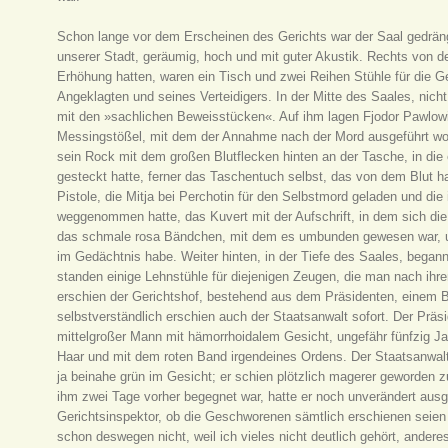
Schon lange vor dem Erscheinen des Gerichts war der Saal gedrängt
unserer Stadt, geräumig, hoch und mit guter Akustik. Rechts von den
Erhöhung hatten, waren ein Tisch und zwei Reihen Stühle für die Ge
Angeklagten und seines Verteidigers. In der Mitte des Saales, nich
mit den »sachlichen Beweisstücken«. Auf ihm lagen Fjodor Pawlowit
Messingstößel, mit dem der Annahme nach der Mord ausgeführt wor
sein Rock mit dem großen Blutflecken hinten an der Tasche, in di
gesteckt hatte, ferner das Taschentuch selbst, das von dem Blut ha
Pistole, die Mitja bei Perchotin für den Selbstmord geladen und die
weggenommen hatte, das Kuvert mit der Aufschrift, in dem sich di
das schmale rosa Bändchen, mit dem es umbunden gewesen war, un
im Gedächtnis habe. Weiter hinten, in der Tiefe des Saales, begann
standen einige Lehnstühle für diejenigen Zeugen, die man nach ih
erschien der Gerichtshof, bestehend aus dem Präsidenten, einem Be
selbstverständlich erschien auch der Staatsanwalt sofort. Der Präsi
mittelgroßer Mann mit hämorrhoidalem Gesicht, ungefähr fünfzig J
Haar und mit dem roten Band irgendeines Ordens. Der Staatsanwalt 
ja beinahe grün im Gesicht; er schien plötzlich magerer geworden zu 
ihm zwei Tage vorher begegnet war, hatte er noch unverändert aus
Gerichtsinspektor, ob die Geschworenen sämtlich erschienen seien 
schon deswegen nicht, weil ich vieles nicht deutlich gehört, andere