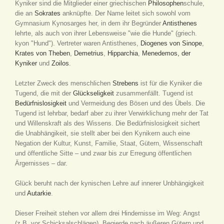
Kyniker sind die Mitglieder einer griechischen
Philosophen
schule,
die an
Sokrates
anknüpfte. Der Name leitet sich sowohl vom
Gymnasium Kynosarges her, in dem ihr Begründer
Antisthenes
lehrte, als auch von ihrer Lebensweise "wie die Hunde" (griech.
kyon "Hund"). Vertreter waren Antisthenes,
Diogenes von Sinope
,
Krates von Theben
,
Demetrius
,
Hipparchia
,
Menedemos, der
Kyniker
und
Zoilos
.
Letzter Zweck des menschlichen
Strebens
ist für die Kyniker die
Tugend, die mit der
Glückseligkeit
zusammenfällt. Tugend ist
Bedürfnislosigkeit
und Vermeidung des Bösen und des Übels. Die
Tugend ist lehrbar, bedarf aber zu ihrer Verwirklichung mehr der Tat
und Willenskraft als des Wissens. Die Bedürfnislosigkeit sichert
die Unabhängikeit, sie stellt aber bei den Kynikern auch eine
Negation der Kultur, Kunst, Familie, Staat, Gütern, Wissenschaft
und öffentliche Sitte – und zwar bis zur Erregung öffentlichen
Ärgernisses – dar.
Glück beruht nach der kynischen Lehre auf innerer Unbhängigkeit
und
Autarkie
.
Dieser Freiheit stehen vor allem drei Hindernisse im Weg: Angst
(z.B. vor Schicksalschlägen), Begierde nach äußeren Gütern und