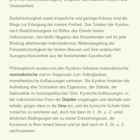
Unwissenheit.
Bedürfnislosigkeit sowie körperliche und geistige Askese sind die
Wege zur Erlangung der inneren Freiheit. Das Streben der Kyniker
nach Bedürfnislosigkeit ist Reflex des Elends breiter
Volksmassen, ihre bloße Negation des Bestehenden und ihr jede
Bindung ablehnender Individualismus Widerspiegelung der
Perspektivlosikgkeit der breiten Massen und ihrer praktischen
Aussgeschlossenheit aus der bestehenden Gesellschaft.
Philosophisch wurden von den Kynikern teilweise materialistische,
nominalistische
und im Gegensatz zum Volksglauben,
monotheistische Auffassungen vertreten. Die Kyniker forderten die
Aufhebung aller Schranken des Eigentums, der Stände, der
Nationalität im kosmopolitischen Sinn. Kynische Auffassungen, in
der volkstümlichen Form der
Diatribe
vorgetragen und deshalb sehr
beliebt, gingen dann in die
Stoa
ein, und die kynische Schule hörte
zunächst zu existieren auf, doch trat dann im 1. Jh. u. Z. unter
ähnlichen Bedingungen wie zu seiner Entstehungszeit, der
Kynismus in Rom erneut hervor und ist dort noch im 4. Jh. u. Z.
nachzuweisen.