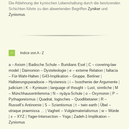
Die Ablehnung der kynischen Lebenshaltung durch die besitzenden
Schichten führte zu den abwertenden Begriffen
Zyniker
und
Zynismus
.
Indice von A - Z
a – Axiom
|
Badische Schule – Buridians Esel
|
C – covering-law
model
|
Daimonion – Dysteleologie
|
e – externe Relation
|
fallacia
– Für-Wahr-Halten
|
G43-Implikation – Gruppe, Berliner
|
Halbierungsparadoxie – Hysteresis
|
i – Isosthenie der Argumente
|
judicium
|
K – Kyrieuon
|
language of thought – Lust, sinnliche
|
M
– Münchhausentrilemma
|
N – nyāya-Schule
|
o – Oxymoron
|
P –
Pythagoreismus
|
Quadrat, logisches – Quodlibetarier
|
R –
Russell’s Antinomie
|
S – Szientismus
|
t – twin earth
|
Übel –
utraque praemissa …
|
Vagheit – Vulgärmaterialismus
|
w – Würde
|
x – XYZ
|
Yager-Intersection – Yoga
|
Zadeh-1-Implikation –
Zynismus