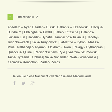
Indice von A - Z
Abaelard – Ayer
|
Baader – Burski
|
Cabanis – Czeżowski
|
Dacqué-
Durkheim
|
Ebbinghaus- Ewald
|
Faber- Fritzsche
|
Galenos-
Gunsun Lun
|
Häberlin- Hypatia
|
Iamblichos- Iulianus
|
Jacoby-
Juschkewitsch
|
Kaila- Kurylowicz
|
LaMettrie – Lykon
|
Maass-
Myia
|
Nalbandjan- Nyman
|
Ockham- Owen
|
Palágyi- Pythagoras
|
Queccius- Quine
|
Radischtschew- Ryle
|
Saarnio- Szumowski
|
Taine- Tyrsenis
|
Uphues
|
Valla- Vorländer
|
Wahl- Wwedenski
|
Xeniades- Xenophon
|
Zadeh- Zoilos
Teilen Sie diese Nachricht - wählen Sie eine Platform aus!