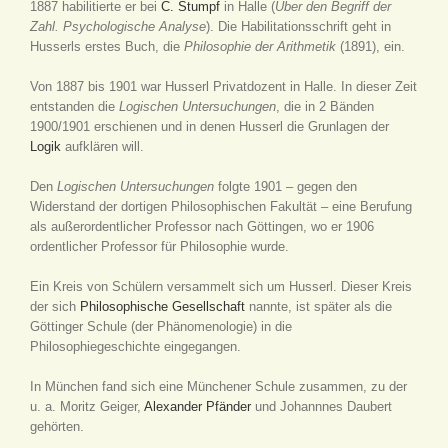
1887 habilitierte er bei
C. Stumpf
in Halle (
Über den Begriff der
Zahl. Psychologische Analyse
). Die Habilitationsschrift geht in
Husserls erstes Buch, die
Philosophie der Arithmetik
(1891), ein.
Von 1887 bis 1901 war Husserl Privatdozent in Halle. In dieser Zeit
entstanden die
Logischen Untersuchungen
, die in 2 Bänden
1900/1901 erschienen und in denen Husserl die Grunlagen der
Logik
aufklären will.
Den
Logischen Untersuchungen
folgte 1901 – gegen den
Widerstand der dortigen Philosophischen Fakultät – eine Berufung
als außerordentlicher Professor nach Göttingen, wo er 1906
ordentlicher Professor für Philosophie wurde.
Ein Kreis von Schülern versammelt sich um Husserl. Dieser Kreis
der sich
Philosophische Gesellschaft
nannte, ist später als die
Göttinger Schule (der Phänomenologie) in die
Philosophiegeschichte eingegangen.
In München fand sich eine Münchener Schule zusammen, zu der
u. a. Moritz Geiger,
Alexander Pfänder
und Johannnes Daubert
gehörten.