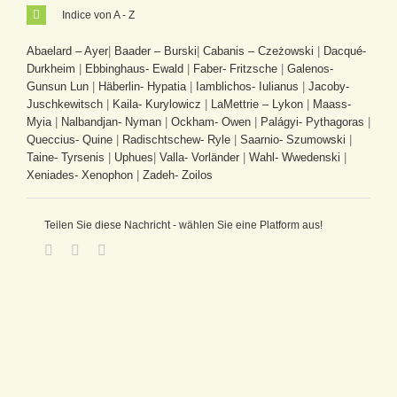
Indice von A - Z
Abaelard – Ayer
|
Baader – Burski
|
Cabanis – Czeżowski
|
Dacqué-
Durkheim
|
Ebbinghaus- Ewald
|
Faber- Fritzsche
|
Galenos-
Gunsun Lun
|
Häberlin- Hypatia
|
Iamblichos- Iulianus
|
Jacoby-
Juschkewitsch
|
Kaila- Kurylowicz
|
LaMettrie – Lykon
|
Maass-
Myia
|
Nalbandjan- Nyman
|
Ockham- Owen
|
Palágyi- Pythagoras
|
Queccius- Quine
|
Radischtschew- Ryle
|
Saarnio- Szumowski
|
Taine- Tyrsenis
|
Uphues
|
Valla- Vorländer
|
Wahl- Wwedenski
|
Xeniades- Xenophon
|
Zadeh- Zoilos
Teilen Sie diese Nachricht - wählen Sie eine Platform aus!