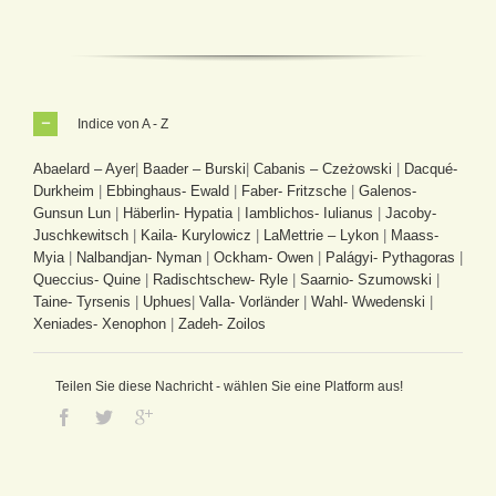
Indice von A - Z
Abaelard – Ayer
|
Baader – Burski
|
Cabanis – Czeżowski
|
Dacqué-
Durkheim
|
Ebbinghaus- Ewald
|
Faber- Fritzsche
|
Galenos-
Gunsun Lun
|
Häberlin- Hypatia
|
Iamblichos- Iulianus
|
Jacoby-
Juschkewitsch
|
Kaila- Kurylowicz
|
LaMettrie – Lykon
|
Maass-
Myia
|
Nalbandjan- Nyman
|
Ockham- Owen
|
Palágyi- Pythagoras
|
Queccius- Quine
|
Radischtschew- Ryle
|
Saarnio- Szumowski
|
Taine- Tyrsenis
|
Uphues
|
Valla- Vorländer
|
Wahl- Wwedenski
|
Xeniades- Xenophon
|
Zadeh- Zoilos
Teilen Sie diese Nachricht - wählen Sie eine Platform aus!