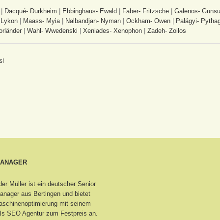
|
Dacqué- Durkheim
|
Ebbinghaus- Ewald
|
Faber- Fritzsche
|
Galenos- Gunsu
 Lykon
|
Maass- Myia
|
Nalbandjan- Nyman
|
Ockham- Owen
|
Palágyi- Pytha
orländer
|
Wahl- Wwedenski
|
Xeniades- Xenophon
|
Zadeh- Zoilos
s!
MANAGER
er Müller ist ein deutscher Senior
nager aus Bertingen
und bietet
schinenoptimierung mit seinem
ls SEO Agentur zum Festpreis an.