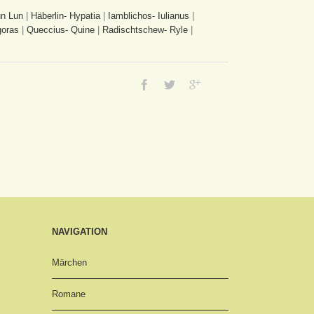
n Lun
|
Häberlin- Hypatia
|
Iamblichos- Iulianus
|
goras
|
Queccius- Quine
|
Radischtschew- Ryle
|
NAVIGATION
Märchen
Romane