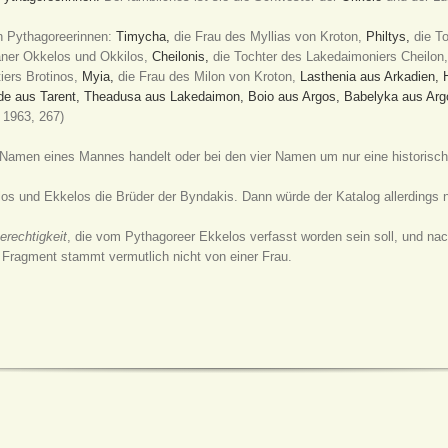
en Pythagoreerinnen:
Timycha,
die Frau des Myllias von Kroton,
Philtys,
die To
aner Okkelos und Okkilos,
Cheilonis,
die Tochter des Lakedaimoniers Cheilon,
iers Brotinos,
Myia,
die Frau des Milon von Kroton,
Lasthenia aus Arkadien,
de aus Tarent,
Theadusa aus Lakedaimon,
Boio aus Argos,
Babelyka aus Arg
 1963, 267)
Namen eines Mannes handelt oder bei den vier Namen um nur eine historisch
os und Ekkelos die Brüder der Byndakis. Dann würde der Katalog allerdings 
erechtigkeit
, die vom Pythagoreer Ekkelos verfasst worden sein soll, und na
 Fragment stammt vermutlich nicht von einer Frau.