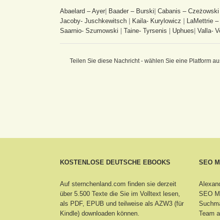
Abaelard – Ayer
|
Baader – Burski
|
Cabanis – Czeżowski
Jacoby- Juschkewitsch
|
Kaila- Kurylowicz
|
LaMettrie –
Saarnio- Szumowski
|
Taine- Tyrsenis
|
Uphues
|
Valla- V
Teilen Sie diese Nachricht - wählen Sie eine Platform au
KOSTENLOSE DEUTSCHE EBOOKS
SEO 
Auf sternchenland.com finden sie derzeit
Alexand
über 5.500 Texte die Sie im Volltext lesen,
SEO Ma
als PDF, EPUB und teilweise als AZW3 (für
Suchma
Kindle) downloaden können.
Team a