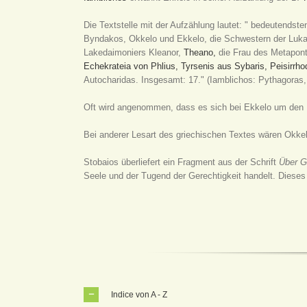
Die Textstelle mit der Aufzählung lautet: " bedeutendst
Byndakos, Okkelo und Ekkelo, die Schwestern der Luk
Lakedaimoniers Kleanor,
Theano,
die Frau des Metapont
Echekrateia von Phlius,
Tyrsenis aus Sybaris,
Peisirrho
Autocharidas. Insgesamt: 17." (Iamblichos: Pythagoras,
Oft wird angenommen, dass es sich bei Ekkelo um den 
Bei anderer Lesart des griechischen Textes wären Okkel
Stobaios überliefert ein Fragment aus der Schrift
Über G
Seele und der Tugend der Gerechtigkeit handelt. Dieses
Indice von A - Z