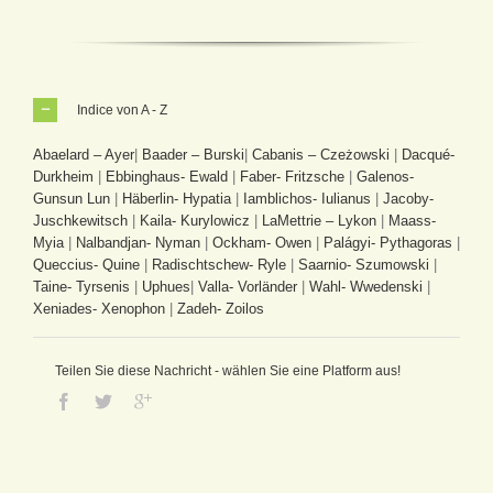
Indice von A - Z
Abaelard – Ayer
|
Baader – Burski
|
Cabanis – Czeżowski
|
Dacqué-
Durkheim
|
Ebbinghaus- Ewald
|
Faber- Fritzsche
|
Galenos-
Gunsun Lun
|
Häberlin- Hypatia
|
Iamblichos- Iulianus
|
Jacoby-
Juschkewitsch
|
Kaila- Kurylowicz
|
LaMettrie – Lykon
|
Maass-
Myia
|
Nalbandjan- Nyman
|
Ockham- Owen
|
Palágyi- Pythagoras
|
Queccius- Quine
|
Radischtschew- Ryle
|
Saarnio- Szumowski
|
Taine- Tyrsenis
|
Uphues
|
Valla- Vorländer
|
Wahl- Wwedenski
|
Xeniades- Xenophon
|
Zadeh- Zoilos
Teilen Sie diese Nachricht - wählen Sie eine Platform aus!