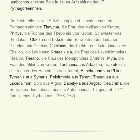
Iamblichos
erwähnt Boio in seiner Aufzählung der 17
Pythagoreerinnen.
Die Textstelle mit der Aufzählung lautet: " bedeutendsten
Pythagoreerinnen:
Timycha,
die Frau des Myllias von Kroton,
Philtys,
die Tochter des Theophris von Kroton, Schwester des
Byndakos,
Okkelo
und
Ekkelo,
die Schwestern der Lukaner
Okkelos und Okkilos,
Cheilonis,
die Tochter des Lakedaimoniers
Cheilon, die Lakonerin
Kratesikleia,
die Frau des Lakedaimoniers
Kleanor,
Theano,
die Frau des Metapontiers Brotinos,
Myia,
die
Frau des Milon von Kroton,
Lasthenia aus Arkadien,
Habroteleia,
die Tochter des Habroteles von Tarent,
Echekrateia von Phlius,
Tyrsenis aus Sybaris,
Peisirrhode aus Tarent,
Theadusa aus
Lakedaimon,
Boio aus Argos,
Babelyka aus Argos,
Kleaichma,
die
Schwester des Lakedaimoniers Autocharidas. Insgesamt: 17."
(Iamblichos: Pythagoras, 1963, 267)