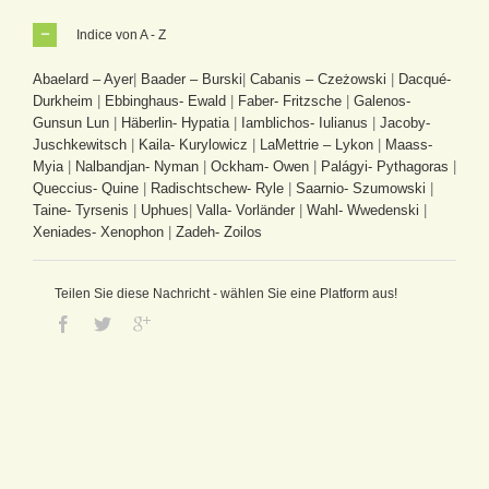
Indice von A - Z
Abaelard – Ayer
|
Baader – Burski
|
Cabanis – Czeżowski
|
Dacqué-
Durkheim
|
Ebbinghaus- Ewald
|
Faber- Fritzsche
|
Galenos-
Gunsun Lun
|
Häberlin- Hypatia
|
Iamblichos- Iulianus
|
Jacoby-
Juschkewitsch
|
Kaila- Kurylowicz
|
LaMettrie – Lykon
|
Maass-
Myia
|
Nalbandjan- Nyman
|
Ockham- Owen
|
Palágyi- Pythagoras
|
Queccius- Quine
|
Radischtschew- Ryle
|
Saarnio- Szumowski
|
Taine- Tyrsenis
|
Uphues
|
Valla- Vorländer
|
Wahl- Wwedenski
|
Xeniades- Xenophon
|
Zadeh- Zoilos
Teilen Sie diese Nachricht - wählen Sie eine Platform aus!