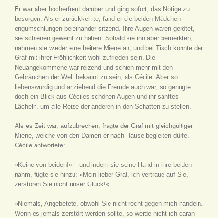
Er war aber hocherfreut darüber und ging sofort, das Nötige zu
besorgen. Als er zurückkehrte, fand er die beiden Mädchen
engumschlungen beieinander sitzend. Ihre Augen waren gerötet,
sie schienen geweint zu haben. Sobald sie ihn aber bemerkten,
nahmen sie wieder eine heitere Miene an, und bei Tisch konnte der
Graf mit ihrer Fröhlichkeit wohl zufrieden sein. Die
Neuangekommene war reizend und schien mehr mit den
Gebräuchen der Welt bekannt zu sein, als Cécile. Aber so
liebenswürdig und anziehend die Fremde auch war, so genügte
doch ein Blick aus Céciles schönen Augen und ihr sanftes
Lächeln, um alle Reize der anderen in den Schatten zu stellen.
Als es Zeit war, aufzubrechen, fragte der Graf mit gleichgültiger
Miene, welche von den Damen er nach Hause begleiten dürfe.
Cécile antwortete:
»Keine von beiden!« – und indem sie seine Hand in ihre beiden
nahm, fügte sie hinzu: »Mein lieber Graf, ich vertraue auf Sie,
zerstören Sie nicht unser Glück!«
»Niemals, Angebetete, obwohl Sie nicht recht gegen mich handeln.
Wenn es jemals zerstört werden sollte, so werde nicht ich daran