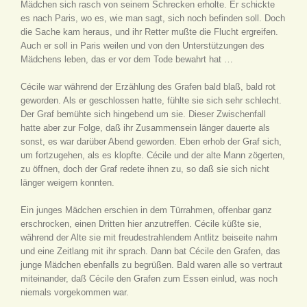
Mädchen sich rasch von seinem Schrecken erholte. Er schickte
es nach Paris, wo es, wie man sagt, sich noch befinden soll. Doch
die Sache kam heraus, und ihr Retter mußte die Flucht ergreifen.
Auch er soll in Paris weilen und von den Unterstützungen des
Mädchens leben, das er vor dem Tode bewahrt hat …
Cécile war während der Erzählung des Grafen bald blaß, bald rot
geworden. Als er geschlossen hatte, fühlte sie sich sehr schlecht.
Der Graf bemühte sich hingebend um sie. Dieser Zwischenfall
hatte aber zur Folge, daß ihr Zusammensein länger dauerte als
sonst, es war darüber Abend geworden. Eben erhob der Graf sich,
um fortzugehen, als es klopfte. Cécile und der alte Mann zögerten,
zu öffnen, doch der Graf redete ihnen zu, so daß sie sich nicht
länger weigern konnten.
Ein junges Mädchen erschien in dem Türrahmen, offenbar ganz
erschrocken, einen Dritten hier anzutreffen. Cécile küßte sie,
während der Alte sie mit freudestrahlendem Antlitz beiseite nahm
und eine Zeitlang mit ihr sprach. Dann bat Cécile den Grafen, das
junge Mädchen ebenfalls zu begrüßen. Bald waren alle so vertraut
miteinander, daß Cécile den Grafen zum Essen einlud, was noch
niemals vorgekommen war.