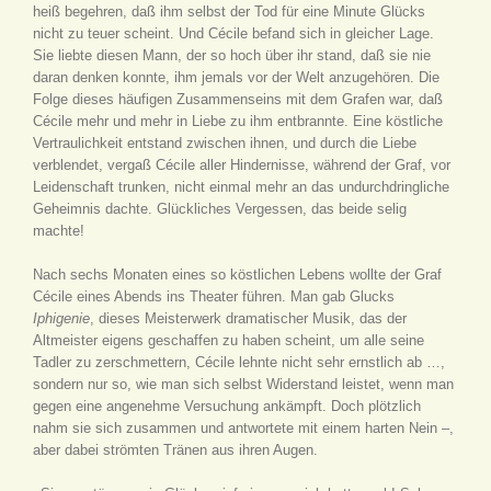
heiß begehren, daß ihm selbst der Tod für eine Minute Glücks
nicht zu teuer scheint. Und Cécile befand sich in gleicher Lage.
Sie liebte diesen Mann, der so hoch über ihr stand, daß sie nie
daran denken konnte, ihm jemals vor der Welt anzugehören. Die
Folge dieses häufigen Zusammenseins mit dem Grafen war, daß
Cécile mehr und mehr in Liebe zu ihm entbrannte. Eine köstliche
Vertraulichkeit entstand zwischen ihnen, und durch die Liebe
verblendet, vergaß Cécile aller Hindernisse, während der Graf, vor
Leidenschaft trunken, nicht einmal mehr an das undurchdringliche
Geheimnis dachte. Glückliches Vergessen, das beide selig
machte!
Nach sechs Monaten eines so köstlichen Lebens wollte der Graf
Cécile eines Abends ins Theater führen. Man gab Glucks
Iphigenie
, dieses Meisterwerk dramatischer Musik, das der
Altmeister eigens geschaffen zu haben scheint, um alle seine
Tadler zu zerschmettern, Cécile lehnte nicht sehr ernstlich ab …,
sondern nur so, wie man sich selbst Widerstand leistet, wenn man
gegen eine angenehme Versuchung ankämpft. Doch plötzlich
nahm sie sich zusammen und antwortete mit einem harten Nein –,
aber dabei strömten Tränen aus ihren Augen.