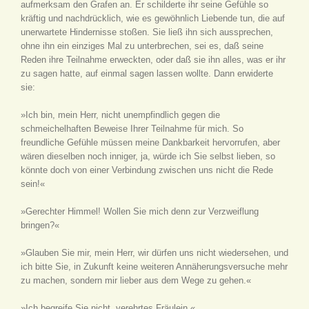
aufmerksam den Grafen an. Er schilderte ihr seine Gefühle so
kräftig und nachdrücklich, wie es gewöhnlich Liebende tun, die auf
unerwartete Hindernisse stoßen. Sie ließ ihn sich aussprechen,
ohne ihn ein einziges Mal zu unterbrechen, sei es, daß seine
Reden ihre Teilnahme erweckten, oder daß sie ihn alles, was er ihr
zu sagen hatte, auf einmal sagen lassen wollte. Dann erwiderte
sie:
»Ich bin, mein Herr, nicht unempfindlich gegen die
schmeichelhaften Beweise Ihrer Teilnahme für mich. So
freundliche Gefühle müssen meine Dankbarkeit hervorrufen, aber
wären dieselben noch inniger, ja, würde ich Sie selbst lieben, so
könnte doch von einer Verbindung zwischen uns nicht die Rede
sein!«
»Gerechter Himmel! Wollen Sie mich denn zur Verzweiflung
bringen?«
»Glauben Sie mir, mein Herr, wir dürfen uns nicht wiedersehen, und
ich bitte Sie, in Zukunft keine weiteren Annäherungsversuche mehr
zu machen, sondern mir lieber aus dem Wege zu gehen.«
»Ich begreife Sie nicht, verehrtes Fräulein.«