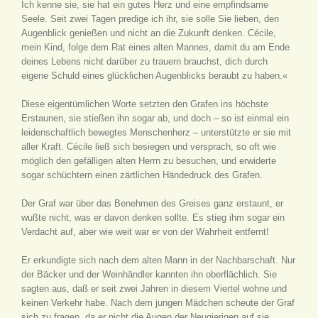
Ich kenne sie, sie hat ein gutes Herz und eine empfindsame
Seele. Seit zwei Tagen predige ich ihr, sie solle Sie lieben, den
Augenblick genießen und nicht an die Zukunft denken. Cécile,
mein Kind, folge dem Rat eines alten Mannes, damit du am Ende
deines Lebens nicht darüber zu trauern brauchst, dich durch
eigene Schuld eines glücklichen Augenblicks beraubt zu haben.«
Diese eigentümlichen Worte setzten den Grafen ins höchste
Erstaunen, sie stießen ihn sogar ab, und doch – so ist einmal ein
leidenschaftlich bewegtes Menschenherz – unterstützte er sie mit
aller Kraft. Cécile ließ sich besiegen und versprach, so oft wie
möglich den gefälligen alten Herrn zu besuchen, und erwiderte
sogar schüchtern einen zärtlichen Händedruck des Grafen.
Der Graf war über das Benehmen des Greises ganz erstaunt, er
wußte nicht, was er davon denken sollte. Es stieg ihm sogar ein
Verdacht auf, aber wie weit war er von der Wahrheit entfernt!
Er erkundigte sich nach dem alten Mann in der Nachbarschaft. Nur
der Bäcker und der Weinhändler kannten ihn oberflächlich. Sie
sagten aus, daß er seit zwei Jahren in diesem Viertel wohne und
keinen Verkehr habe. Nach dem jungen Mädchen scheute der Graf
sich zu fragen, da er nicht die Augen der Neugierigen auf sie