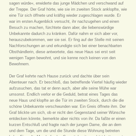
sagen würde«, erwiderte das junge Mädchen und verschwand auf
der Treppe. Der Graf hörte, wie sie im zweiten Stock anklopfte, wie
eine Tür sich öffnete und kräftig wieder zugeschlagen wurde. Er
war im ersten Augenblick versucht, ihr nachzugehen und einen
Besuch zu machen, fürchtete dann aber, die liebenswürdige
Unbekannte dadurch zu kränken. Dafür nahm er sich aber vor,
herauszubekommen, wer sie sei. Er fing auf der Stelle mit seinen
Nachforschungen an und erkundigte sich bei einer benachbarten
Obsthändlerin, diese antwortete, das neue Haus sei erst seit
wenigen Tagen bewohnt, und sie kenne noch keinen von den
Bewohnern.
Der Graf kehrte nach Hause zurück und dachte über sein
Abenteuer nach. Er beschloß, das betreffende Viertel häufig wieder
aufzusuchen, das tat er denn auch, aber alle seine Mühe war
umsonst. Endlich verlor er die Geduld, betrat eines Tages das
neue Haus und klopfte an die Tür im zweiten Stock, durch die die
schöne Unbekannte verschwunden war. Ein Greis öffnete ihm. Der
Graf blickte um sich, ob er nicht den Gegenstand seiner Wünsche
entdecken könnte, bemerkte aber nichts von ihr. Da faßte er einen
kurzen Entschluß und fragte nach der jungen Dame, die an dem
und dem Tage, um die und die Stunde diese Wohnung betreten