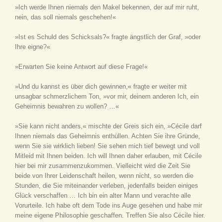
»Ich werde Ihnen niemals den Makel bekennen, der auf mir ruht,
nein, das soll niemals geschehen!«
»Ist es Schuld des Schicksals?« fragte ängstlich der Graf, »oder
Ihre eigne?«
»Erwarten Sie keine Antwort auf diese Frage!«
»Und du kannst es über dich gewinnen,« fragte er weiter mit
unsagbar schmerzlichem Ton, »vor mir, deinem anderen Ich, ein
Geheimnis bewahren zu wollen? …«
»Sie kann nicht anders,« mischte der Greis sich ein, »Cécile darf
Ihnen niemals das Geheimnis enthüllen. Achten Sie ihre Gründe,
wenn Sie sie wirklich lieben! Sie sehen mich tief bewegt und voll
Mitleid mit Ihnen beiden. Ich will Ihnen daher erlauben, mit Cécile
hier bei mir zusammenzukommen. Vielleicht wird die Zeit Sie
beide von Ihrer Leidenschaft heilen, wenn nicht, so werden die
Stunden, die Sie miteinander verleben, jedenfalls beiden einiges
Glück verschaffen … Ich bin ein alter Mann und verachte alle
Vorurteile. Ich habe oft dem Tode ins Auge gesehen und habe mir
meine eigene Philosophie geschaffen. Treffen Sie also Cécile hier.