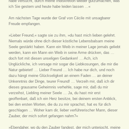
habe versucht, durch meine Indiskretion wieder gutzumachen, was
ich Sie gestern und heute habe leiden lassen …«
Am nächsten Tage wurde der Graf von Cécile mit unsagbarer
Freude empfangen.
»Lieber Freund,« sagte sie zu ihm, »du hast mich lieben gelehrt.
Niemals würde ohne dich dieser köstliche Lebensbalsam meine
Seele gestärkt haben. Kann ein Weib in meiner Lage jemals geliebt
werden, kann ein Mann ein Weib in seine Arme drücken, das …
doch fort mit diesen unseligen Gedanken! … Ach, ich
Unglückliche, ich versage mir sogar die Liebkosungen, die mir die
Natur gebietet! … Lieber Freund … Ich habe nur dich, und noch
dazu hängt meine Glückseligkeit an einem Faden … an deiner
Unkenntnis der Dinge, teurer Freund! … Verzeih mir, daß ich dir
dieses grausame Geheimnis verhehle, sage mir, daß du mir
verzeihst, Liebling meiner Seele … Ja, du hast mir erst
geoffenbart, daß ich ein Herz besitze, bei deinem ersten Anblick,
bei den ersten Worten, die du zu mir sprachst, hat es für dich
geschlagen … Woher kam dir, lieber verführerischer Mann, dieser
Zauber, der mich sofort gefangen nahm?«
»Ebendaher, wo du den Zauber fandest, der mich unterjocht, meine