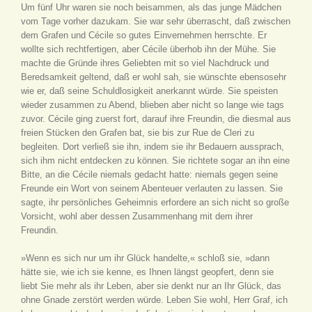
Um fünf Uhr waren sie noch beisammen, als das junge Mädchen
vom Tage vorher dazukam. Sie war sehr überrascht, daß zwischen
dem Grafen und Cécile so gutes Einvernehmen herrschte. Er
wollte sich rechtfertigen, aber Cécile überhob ihn der Mühe. Sie
machte die Gründe ihres Geliebten mit so viel Nachdruck und
Beredsamkeit geltend, daß er wohl sah, sie wünschte ebensosehr
wie er, daß seine Schuldlosigkeit anerkannt würde. Sie speisten
wieder zusammen zu Abend, blieben aber nicht so lange wie tags
zuvor. Cécile ging zuerst fort, darauf ihre Freundin, die diesmal aus
freien Stücken den Grafen bat, sie bis zur Rue de Cleri zu
begleiten. Dort verließ sie ihn, indem sie ihr Bedauern aussprach,
sich ihm nicht entdecken zu können. Sie richtete sogar an ihn eine
Bitte, an die Cécile niemals gedacht hatte: niemals gegen seine
Freunde ein Wort von seinem Abenteuer verlauten zu lassen. Sie
sagte, ihr persönliches Geheimnis erfordere an sich nicht so große
Vorsicht, wohl aber dessen Zusammenhang mit dem ihrer
Freundin.
»Wenn es sich nur um ihr Glück handelte,« schloß sie, »dann
hätte sie, wie ich sie kenne, es Ihnen längst geopfert, denn sie
liebt Sie mehr als ihr Leben, aber sie denkt nur an Ihr Glück, das
ohne Gnade zerstört werden würde. Leben Sie wohl, Herr Graf, ich