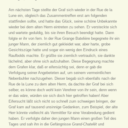
Am nächsten Tage stellte der Graf sich wieder in der Rue de la
Lune ein, obgleich das Zusammentreffen erst am folgenden
stattfinden sollte, und hatte das Glück, seine schöne Unbekannte
wieder bei dem alten Herrn eintreten zu sehen. Er versteckte sich
und wartete geduldig, bis sie ihren Besuch beendigt hatte. Dann
folgte er ihr von fern. In der Rue Grange Batelière begegnete ihr ein
junger Mann, der ziemlich gut gekleidet war, aber harte, grobe
Gesichtszüge hatte und sogar ein wenig den Eindruck eines
Raufbolds machte. Er grüßte sie ziemlich vertraulich, sie dankte
lächelnd, aber ohne sich aufzuhalten. Diese Begegnung machte
dem Grafen klar, daß er eifersüchtig sei, denn er gab die
Verfolgung seiner Angebeteten auf, um seinem vermeintlichen
Nebenbuhler nachzugehen. Dieser begab sich ebenfalls nach der
Rue de la Lune zu dem alten Herrn, da dachte der Graf bei sich
selber, es könne doch wohl kein Verehrer von ihr sein, denn wenn
er das wäre, würden sie sich doch hier getroffen haben! Aber
Eifersucht läßt sich nicht so schnell zum schweigen bringen, der
Graf kam auf tausend unsinnige Gedanken, zum Beispiel, der alte
Herr könnte vielleicht als Vermittler für eine Verabredung gedient
haben. Er verfolgte daher den jungen Mann einen großen Teil des
Tages und sah ihn in die Gefängnisse
Grand-Chatelêt
und