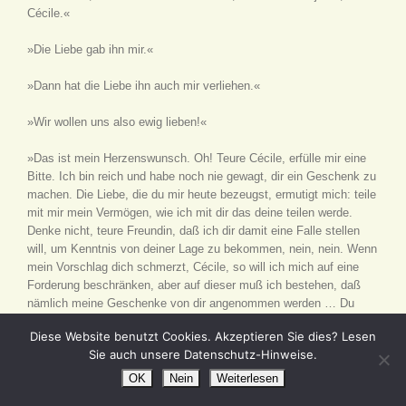
Cécile.«
»Die Liebe gab ihn mir.«
»Dann hat die Liebe ihn auch mir verliehen.«
»Wir wollen uns also ewig lieben!«
»Das ist mein Herzenswunsch. Oh! Teure Cécile, erfülle mir eine
Bitte. Ich bin reich und habe noch nie gewagt, dir ein Geschenk zu
machen. Die Liebe, die du mir heute bezeugst, ermutigt mich: teile
mit mir mein Vermögen, wie ich mit dir das deine teilen werde.
Denke nicht, teure Freundin, daß ich dir damit eine Falle stellen
will, um Kenntnis von deiner Lage zu bekommen, nein, nein. Wenn
mein Vorschlag dich schmerzt, Cécile, so will ich mich auf eine
Forderung beschränken, aber auf dieser muß ich bestehen, daß
nämlich meine Geschenke von dir angenommen werden … Du
antwortest nicht, Cécile? Ich bestehe darauf, sonst müßte ich
Diese Website benutzt Cookies. Akzeptieren Sie dies? Lesen
annehmen, daß du mich weniger liebst, als ich glaubte.«
Sie auch unsere Datenschutz-Hinweise.
»Oh! Laß alles beim alten, lieber Freund, wir fühlten uns so wohl
OK
Nein
Weiterlesen
dabei!«