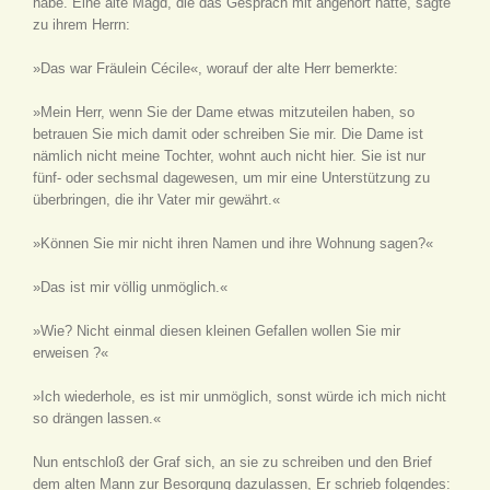
habe. Eine alte Magd, die das Gespräch mit angehört hatte, sagte
zu ihrem Herrn:
»Das war Fräulein Cécile«, worauf der alte Herr bemerkte:
»Mein Herr, wenn Sie der Dame etwas mitzuteilen haben, so
betrauen Sie mich damit oder schreiben Sie mir. Die Dame ist
nämlich nicht meine Tochter, wohnt auch nicht hier. Sie ist nur
fünf- oder sechsmal dagewesen, um mir eine Unterstützung zu
überbringen, die ihr Vater mir gewährt.«
»Können Sie mir nicht ihren Namen und ihre Wohnung sagen?«
»Das ist mir völlig unmöglich.«
»Wie? Nicht einmal diesen kleinen Gefallen wollen Sie mir
erweisen ?«
»Ich wiederhole, es ist mir unmöglich, sonst würde ich mich nicht
so drängen lassen.«
Nun entschloß der Graf sich, an sie zu schreiben und den Brief
dem alten Mann zur Besorgung dazulassen, Er schrieb folgendes: