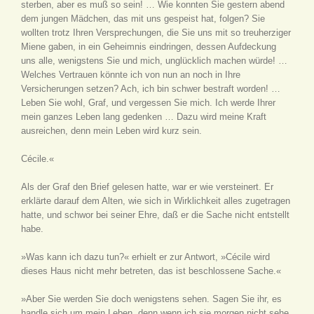
sterben, aber es muß so sein! … Wie konnten Sie gestern abend
dem jungen Mädchen, das mit uns gespeist hat, folgen? Sie
wollten trotz Ihren Versprechungen, die Sie uns mit so treuherziger
Miene gaben, in ein Geheimnis eindringen, dessen Aufdeckung
uns alle, wenigstens Sie und mich, unglücklich machen würde! …
Welches Vertrauen könnte ich von nun an noch in Ihre
Versicherungen setzen? Ach, ich bin schwer bestraft worden! …
Leben Sie wohl, Graf, und vergessen Sie mich. Ich werde Ihrer
mein ganzes Leben lang gedenken … Dazu wird meine Kraft
ausreichen, denn mein Leben wird kurz sein.
Cécile.«
Als der Graf den Brief gelesen hatte, war er wie versteinert. Er
erklärte darauf dem Alten, wie sich in Wirklichkeit alles zugetragen
hatte, und schwor bei seiner Ehre, daß er die Sache nicht entstellt
habe.
»Was kann ich dazu tun?« erhielt er zur Antwort, »Cécile wird
dieses Haus nicht mehr betreten, das ist beschlossene Sache.«
»Aber Sie werden Sie doch wenigstens sehen. Sagen Sie ihr, es
handle sich um mein Leben, denn wenn ich sie morgen nicht sehe,