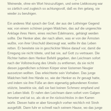
Weinende, ohne ein Wort hinzuzufügen, und seine Liebkosung war
so zärtlich und zugleich so achtungsvoll, daß es ihm gelang, sie
wieder zu beruhigen.
Ein anderes Mal sprach der Graf, der aus der Lothringer Gegend
war, von einem schönen jungen Mädchen, das auf die ungerechte
Anklage ihres Herrn, eines reichen Edelmanns, gehängt werden
sollte. Der Henker aber, der nach allem, was er von der Ärmsten
wußte, von ihrer Unschuld überzeugt war, wollte ihr das Leben
retten. Er bereitete sie in geschickter Weise darauf vor, damit die
Erregung sie nicht tötete, und bat sie, auf Gott zu vertrauen. Die
Richter hatten dem Henker Befehl gegeben, den Leichnam sofort
nach der Vollstreckung des Urteils zu entfernen, da sie nicht
diesen jugendlichen schönen Körper einer lüsternen Neugier
aussetzen wollten. Das erleichterte sein Vorhaben. Das junge
Mädchen hielt ihre Hände so, wie der Henker es ihr gesagt hatte,
und indem sie ihre Füße an dem eigenartig gebundenen Knoten
stützte, bewirkte sie, daß sie fast keinen Schmerz empfand und
am Leben blieb. Er nahm den Leichnam dann sofort vom Galgen
herunter und tat so, als ob er ihn rücksichtslos in den Karren
würfe. Diesen hatte er aber fürsorglich vorher reichlich mit Stroh
ausgefüllt. Dann fuhr er schnell nach seinem Hause, wo das junge