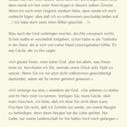
dann werde ich hier unter Ihren Augen in diesem selben Zimmer …
Wenn ich noch mein Unglück verdient hätte, dann würde ich mich
vielleicht fügen, aber daß ich so vollkommen unschuldig leiden soll
…! Ich habe doch stets ihren Willen geachtet …!«
Was auch der Graf vorbringen mochte, der Alte versprach nichts.
Schon wollte er verzweifelt fortgehen, schon hatte er die Türklinke
in der Hand, als er sich von zarter Hand zurückgehalten fühlte. Es
war Cécile, die zu ihm sagte:
»Ich glaube Ihnen, mein lieber Graf, aber bei allem, was Ihnen
teuer ist, beschwöre ich Sie, niemals unser Glück aufs Spiel zu
setzen. Wenn Sie vor mir jetzt nicht vollkommen gerechtfertigt
dastünden, wären wir für immer getrennt gewesen.«
»Ich verlange nur eins,« erwiderte der Graf, »Sie anbeten zu dürfen
und Ihr Herz mein zu nennen. Verfügen Sie, teure Cécile, über
mein Geschick, ich fühle, daß ich ohne Sie nicht leben kann.
Fürchten Sie nicht, daß ich Schritte tun werde, um meine Neugier
zu befriedigen, denn diese Neugier hat die Liebe getötet. Nur
Liebe, nur meine Leidenschaft für Sie halten mich noch gefangen.«