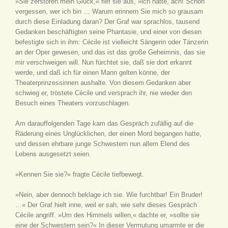
»Sie zerstören mein Glück,« rief sie aus, »ich hatte, ach! Schon
vergessen, wer ich bin … Warum erinnern Sie mich so grausam
durch diese Einladung daran? Der Graf war sprachlos, tausend
Gedanken beschäftigten seine Phantasie, und einer von diesen
befestigte sich in ihm: Cécile ist vielleicht Sängerin oder Tänzerin
an der Oper gewesen, und das ist das große Geheimnis, das sie
mir verschweigen will. Nun fürchtet sie, daß sie dort erkannt
werde, und daß ich für einen Mann gelten könne, der
Theaterprinzessinnen aushalte. Von diesem Gedanken aber
schwieg er, tröstete Cécile und versprach ihr, nie wieder den
Besuch eines Theaters vorzuschlagen.
Am darauffolgenden Tage kam das Gespräch zufällig auf die
Räderung eines Unglücklichen, der einen Mord begangen hatte,
und dessen ehrbare junge Schwestern nun allem Elend des
Lebens ausgesetzt seien.
»Kennen Sie sie?« fragte Cécile tiefbewegt.
»Nein, aber dennoch beklage ich sie. Wie furchtbar! Ein Bruder!
…« Der Graf hielt inne, weil er sah, wie sehr dieses Gespräch
Cécile angriff. »Um des Himmels willen,« dachte er, »sollte sie
eine der Schwestern sein?« In dieser Vermutung umarmte er die