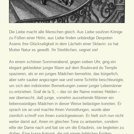
Die Liebe macht alle Menschen gleich. Aus Liebe seufzen Könige
zu Füßen einer Hirtin, aus Liebe finden unbändige Despoten
Asiens ihre Glückseligkeit in dem Lächeln einer Sklavin: so hat
Mutter Natur es gewollt. Ihr Sterblichen, segnet sie!
An einem schönen Sommerabend, gegen sieben Uhr, ging ein
elegant gekleideter junger Mann auf dem Boulevard du Temple
spazieren, als er ein junges Mädchen bemerkte, das bürgerlich,
aber sehr sauber angezogen war und seine Schritte beschleunigte,
um sich den indiskreten Bemerkungen zweier junger Lebemänner
zu entziehen. Graf de la S, – das ist der Name meines Helden –
war überrascht, daß junge, vornehm aussehende Männer ein
liebenswürdiges Mädchen in dieser Weise belästigen konnten. Er
sprach sie an und machte ihnen Vorstellungen, wurde aber
ziemlich schroff von ihnen zurückgewiesen. Er hielt sich nun nicht
weiter damit auf, ihnen im gleichen Tone zu antworten, sondern
eilte der Dame nach und bat sie um die Erlaubnis, sie begleiten zu
dürfen. Eine kurze Antwort, die mit einem lieblichen Erröten