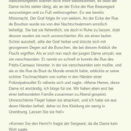
halbverhungerten Mähren nicht mehr weiterkonnten, es blieb der
Dame nichts weiter übrig, als an der Ecke der Rue Beauregard
auszusteigen und zu Fuß weiterzugehen. Es war bereits
Mitternacht. Der Graf folgte ihr von weitem. An der Ecke der Rue
de Bourbon wurde sie von drei Nachtschwärmern ernstlich
behelligt. Sie bat sie flehentlich, sie doch in Ruhe zu lassen, statt
dessen wurden sie noch unverschämter. Als sie einen lauten
Schrei ausstieß, eilte der Graf herbei und stürzte sich mit
gezogenem Degen auf die Burschen, die bei diesem Anblick die
Flucht ergriffen. Als er sich nun nach der jungen Dame umsah, war
sie verschwunden. Er rannte so schnell er konnte die Rue des
Petits-Carreaux hinunter, in der sie verschwunden sein mußte, und
als er die Rue du Bout du Monde erreicht hatte, erblickte er seine
schöne Tischnachbarin von vorher in den Händen einer
Polizeipatrouille! Er näherte sich und sagte: »Meine Herren, diese
Dame ist anständig, ich bürge für sie. Wir haben eben erst bei
einer befreundeten Familie zusammen zu Abend gespeist.
Unverschämte Flegel haben sie attackiert, und ich habe sie aus
deren Händen befreit, daher ist ihre Kleidung ein wenig in
Unordnung. Lassen Sie sie frei!«
»Kennen Sie den Herrn?« fragte der Sergeant, da die Dame kein
Wort sagte.