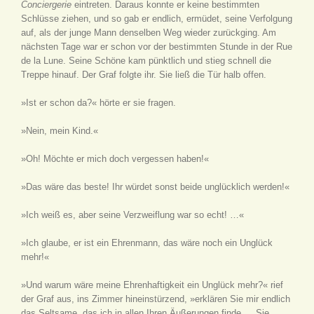
Conciergerie
eintreten. Daraus konnte er keine bestimmten
Schlüsse ziehen, und so gab er endlich, ermüdet, seine Verfolgung
auf, als der junge Mann denselben Weg wieder zurückging. Am
nächsten Tage war er schon vor der bestimmten Stunde in der Rue
de la Lune. Seine Schöne kam pünktlich und stieg schnell die
Treppe hinauf. Der Graf folgte ihr. Sie ließ die Tür halb offen.
»Ist er schon da?« hörte er sie fragen.
»Nein, mein Kind.«
»Oh! Möchte er mich doch vergessen haben!«
»Das wäre das beste! Ihr würdet sonst beide unglücklich werden!«
»Ich weiß es, aber seine Verzweiflung war so echt! …«
»Ich glaube, er ist ein Ehrenmann, das wäre noch ein Unglück
mehr!«
»Und warum wäre meine Ehrenhaftigkeit ein Unglück mehr?« rief
der Graf aus, ins Zimmer hineinstürzend, »erklären Sie mir endlich
das Seltsame, das ich in allen Ihren Äußerungen finde … Sie