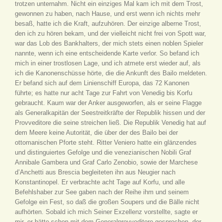
trotzen unternahm. Nicht ein einziges Mal kam ich mit dem Trost,
gewonnen zu haben, nach Hause, und erst wenn ich nichts mehr
besaß, hatte ich die Kraft, aufzuhören. Der einzige alberne Trost,
den ich zu hören bekam, und der vielleicht nicht frei von Spott war,
war das Lob des Bankhalters, der mich stets einen noblen Spieler
nannte, wenn ich eine entscheidende Karte verlor. So befand ich
mich in einer trostlosen Lage, und ich atmete erst wieder auf, als
ich die Kanonenschüsse hörte, die die Ankunft des Bailo meldeten.
Er befand sich auf dem Linienschiff Europa, das 72 Kanonen
führte; es hatte nur acht Tage zur Fahrt von Venedig bis Korfu
gebraucht. Kaum war der Anker ausgeworfen, als er seine Flagge
als Generalkapitän der Seestreitkräfte der Republik hissen und der
Provveditore die seine streichen ließ. Die Republik Venedig hat auf
dem Meere keine Autorität, die über der des Bailo bei der
ottomanischen Pforte steht. Ritter Veniero hatte ein glänzendes
und distinguiertes Gefolge und die venezianischen Nobili Graf
Annibale Gambera und Graf Carlo Zenobio, sowie der Marchese
d’Anchetti aus Brescia begleiteten ihn aus Neugier nach
Konstantinopel. Er verbrachte acht Tage auf Korfu, und alle
Befehlshaber zur See gaben nach der Reihe ihm und seinem
Gefolge ein Fest, so daß die großen Soupers und die Bälle nicht
aufhörten. Sobald ich mich Seiner Exzellenz vorstellte, sagte er
mir, er hätte schon mit dem Generalprovveditore gesprochen, der