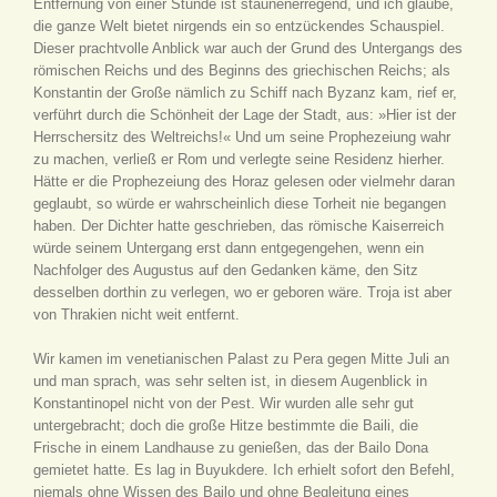
Entfernung von einer Stunde ist staunenerregend, und ich glaube,
die ganze Welt bietet nirgends ein so entzückendes Schauspiel.
Dieser prachtvolle Anblick war auch der Grund des Untergangs des
römischen Reichs und des Beginns des griechischen Reichs; als
Konstantin der Große nämlich zu Schiff nach Byzanz kam, rief er,
verführt durch die Schönheit der Lage der Stadt, aus: »Hier ist der
Herrschersitz des Weltreichs!« Und um seine Prophezeiung wahr
zu machen, verließ er Rom und verlegte seine Residenz hierher.
Hätte er die Prophezeiung des Horaz gelesen oder vielmehr daran
geglaubt, so würde er wahrscheinlich diese Torheit nie begangen
haben. Der Dichter hatte geschrieben, das römische Kaiserreich
würde seinem Untergang erst dann entgegengehen, wenn ein
Nachfolger des Augustus auf den Gedanken käme, den Sitz
desselben dorthin zu verlegen, wo er geboren wäre. Troja ist aber
von Thrakien nicht weit entfernt.
Wir kamen im venetianischen Palast zu Pera gegen Mitte Juli an
und man sprach, was sehr selten ist, in diesem Augenblick in
Konstantinopel nicht von der Pest. Wir wurden alle sehr gut
untergebracht; doch die große Hitze bestimmte die Baili, die
Frische in einem Landhause zu genießen, das der Bailo Dona
gemietet hatte. Es lag in Buyukdere. Ich erhielt sofort den Befehl,
niemals ohne Wissen des Bailo und ohne Begleitung eines