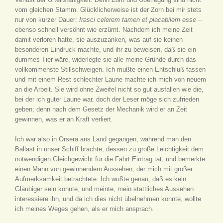
vom gleichen Stamm. Glücklicherweise ist der Zorn bei mir stets
nur von kurzer Dauer:
Irasci celerem tamen et placabilem esse
–
ebenso schnell versöhnt wie erzürnt. Nachdem ich meine Zeit
damit verloren hatte, sie auszuzanken, was auf sie keinen
besonderen Eindruck machte, und ihr zu beweisen, daß sie ein
dummes Tier wäre, widerlegte sie alle meine Gründe durch das
vollkommenste Stillschweigen. Ich mußte einen Entschluß fassen
und mit einem Rest schlechter Laune machte ich mich von neuem
an die Arbeit. Sie wird ohne Zweifel nicht so gut ausfallen wie die,
bei der ich guter Laune war, doch der Leser möge sich zufrieden
geben; denn nach dem Gesetz der Mechanik wird er an Zeit
gewinnen, was er an Kraft verliert.
Ich war also in Orsera ans Land gegangen, wahrend man den
Ballast in unser Schiff brachte, dessen zu große Leichtigkeit dem
notwendigen Gleichgewicht für die Fahrt Eintrag tat, und bemerkte
einen Mann von gewinnendem Aussehen, der mich mit großer
Aufmerksamkeit betrachtete. Ich wußte genau, daß es kein
Gläubiger sein konnte, und meinte, mein stattliches Aussehen
interessiere ihn, und da ich dies nicht übelnehmen konnte, wollte
ich meines Weges gehen, als er mich ansprach.