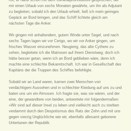
mir einen Urlaub von sechs Monaten gewährte, um ihn als Adjutant
zu begleiten; sobald ich den Urlaub erhielt, ließ ich mein geringes
Gepäck an Bord bringen, und das Schiff lichtete gleich am
nächsten Tage die Anker.
Wir gingen mit anhaltendem, gutem Winde unter Segel, und nach
sechs Tagen lagen wir vor Cerigo, wo wir vor Anker gingen, um
frisches Wasser einzunehmen. Neugierig, das alte Cythere zu
sehen, begleitete ich die Matrosen auf ihrem Dienstweg; doch ich
hätte besser getan, wenn ich an Bord geblieben wäre, denn ich
machte eine schlechte Bekanntschaft. Ich war in Gesellschaft des
Kapitäns der die Truppen des Schiffes befehligte.
Sobald wir an Land waren, kamen zwei Menschen von
verdächtigem Aussehen und in schlechter Kleidung auf uns zu und
baten uns um ein Almosen. Ich fragte sie, was sie wären, und der
eine, der gewandtere von beiden, antwortete mir folgendermaßen:
»Wir sind auf dieser Insel zu leben und vielleicht auch zu sterben
verdammt durch den Despotismus des Rats der Zehn und mit uns
gegen vierzig Unglückliche wie wir, ebenfalls allesamt geborene
Untertanen der Republik.