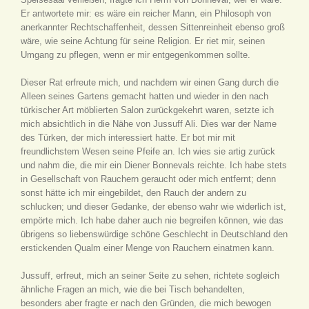
Er antwortete mir: es wäre ein reicher Mann, ein Philosoph von
anerkannter Rechtschaffenheit, dessen Sittenreinheit ebenso groß
wäre, wie seine Achtung für seine Religion. Er riet mir, seinen
Umgang zu pflegen, wenn er mir entgegenkommen sollte.
Dieser Rat erfreute mich, und nachdem wir einen Gang durch die
Alleen seines Gartens gemacht hatten und wieder in den nach
türkischer Art möblierten Salon zurückgekehrt waren, setzte ich
mich absichtlich in die Nähe von Jussuff Ali. Dies war der Name
des Türken, der mich interessiert hatte. Er bot mir mit
freundlichstem Wesen seine Pfeife an. Ich wies sie artig zurück
und nahm die, die mir ein Diener Bonnevals reichte. Ich habe stets
in Gesellschaft von Rauchern geraucht oder mich entfernt; denn
sonst hätte ich mir eingebildet, den Rauch der andern zu
schlucken; und dieser Gedanke, der ebenso wahr wie widerlich ist,
empörte mich. Ich habe daher auch nie begreifen können, wie das
übrigens so liebenswürdige schöne Geschlecht in Deutschland den
erstickenden Qualm einer Menge von Rauchern einatmen kann.
Jussuff, erfreut, mich an seiner Seite zu sehen, richtete sogleich
ähnliche Fragen an mich, wie die bei Tisch behandelten,
besonders aber fragte er nach den Gründen, die mich bewogen