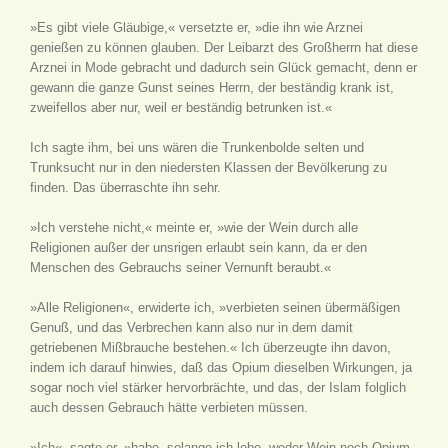
»Es gibt viele Gläubige,« versetzte er, »die ihn wie Arznei
genießen zu können glauben. Der Leibarzt des Großherrn hat diese
Arznei in Mode gebracht und dadurch sein Glück gemacht, denn er
gewann die ganze Gunst seines Herrn, der beständig krank ist,
zweifellos aber nur, weil er beständig betrunken ist.«
Ich sagte ihm, bei uns wären die Trunkenbolde selten und
Trunksucht nur in den niedersten Klassen der Bevölkerung zu
finden. Das überraschte ihn sehr.
»Ich verstehe nicht,« meinte er, »wie der Wein durch alle
Religionen außer der unsrigen erlaubt sein kann, da er den
Menschen des Gebrauchs seiner Vernunft beraubt.«
»Alle Religionen«, erwiderte ich, »verbieten seinen übermäßigen
Genuß, und das Verbrechen kann also nur in dem damit
getriebenen Mißbrauche bestehen.« Ich überzeugte ihn davon,
indem ich darauf hinwies, daß das Opium dieselben Wirkungen, ja
sogar noch viel stärker hervorbrächte, und das, der Islam folglich
auch dessen Gebrauch hätte verbieten müssen.
»Ich«, sagte er, »habe, solange ich lebe, weder Wein noch Opium