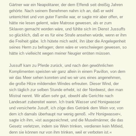
Gärtner war ein Neapolitaner, der dem Effendi seit dreißig Jahren
gehörte. Nach seinem Benehmen nahm ich an, daß er wohl
unterrichtet und von guter Familie war, er sagte mir aber offen, er
hätte nie lesen gelernt, wäre Matrose gewesen, als er zum
Sklaven gemacht worden wäre, und fühlte sich im Dienst Jussuffs
so glücklich, daß er es für eine Strafe ansehen würde, wenn er ihm
die Freiheit gäbe. Ich hütete mich wohl, ihn über die Angelegenheit
seines Herrn zu befragen; denn wäre er verschwiegen gewesen, so
hätte ich vielleicht wegen meiner Neugier erröten müssen.
Jussuff kam zu Pferde zurück, und nach den gewöhnlichen
Komplimenten speisten wir ganz allein in einem Pavillon, von dem
wir das Meer sehen konnten und wo wir uns eines angenehmen,
die große Hitze mildernden Windes erfreuten. Dieser Wind, der
sich täglich zur selben Stunde erhebt, ist der Nordwest, den man
Mistral nennt. Wir aßen sehr gut, obwohl alle Gerichte nach
Landesart zubereitet waren. Ich trank Wasser und Honigwasser
und versicherte Jusuff, ich zöge dies Getränk dem Wein vor, von
dem ich damals überhaupt nur wenig genoß. »Ihr Honigwasser«,
sagte ich ihm, »ist ausgezeichnet, und die Muselmänner, die das
Gesetz verletzen, indem sie Wein trinken, verdienen kein Mitleid,
denn sie können nur von ihm trinken, weil er verboten ist.«