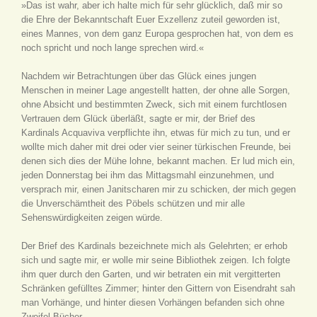
»Das ist wahr, aber ich halte mich für sehr glücklich, daß mir so
die Ehre der Bekanntschaft Euer Exzellenz zuteil geworden ist,
eines Mannes, von dem ganz Europa gesprochen hat, von dem es
noch spricht und noch lange sprechen wird.«
Nachdem wir Betrachtungen über das Glück eines jungen
Menschen in meiner Lage angestellt hatten, der ohne alle Sorgen,
ohne Absicht und bestimmten Zweck, sich mit einem furchtlosen
Vertrauen dem Glück überläßt, sagte er mir, der Brief des
Kardinals Acquaviva verpflichte ihn, etwas für mich zu tun, und er
wollte mich daher mit drei oder vier seiner türkischen Freunde, bei
denen sich dies der Mühe lohne, bekannt machen. Er lud mich ein,
jeden Donnerstag bei ihm das Mittagsmahl einzunehmen, und
versprach mir, einen Janitscharen mir zu schicken, der mich gegen
die Unverschämtheit des Pöbels schützen und mir alle
Sehenswürdigkeiten zeigen würde.
Der Brief des Kardinals bezeichnete mich als Gelehrten; er erhob
sich und sagte mir, er wolle mir seine Bibliothek zeigen. Ich folgte
ihm quer durch den Garten, und wir betraten ein mit vergitterten
Schränken gefülltes Zimmer; hinter den Gittern von Eisendraht sah
man Vorhänge, und hinter diesen Vorhängen befanden sich ohne
Zweifel Bücher.