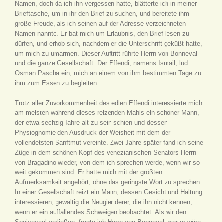
Namen, doch da ich ihn vergessen hatte, blätterte ich in meiner
Brieftasche, um in ihr den Brief zu suchen, und bereitete ihm
große Freude, als ich seinen auf der Adresse verzeichneten
Namen nannte. Er bat mich um Erlaubnis, den Brief lesen zu
dürfen, und erhob sich, nachdem er die Unterschrift geküßt hatte,
um mich zu umarmen. Dieser Auftritt rührte Herrn von Bonneval
und die ganze Gesellschaft. Der Effendi, namens Ismail, lud
Osman Pascha ein, mich an einem von ihm bestimmten Tage zu
ihm zum Essen zu begleiten.
Trotz aller Zuvorkommenheit des edlen Effendi interessierte mich
am meisten während dieses reizenden Mahls ein schöner Mann,
der etwa sechzig Iahre alt zu sein schien und dessen
Physiognomie den Ausdruck der Weisheit mit dem der
vollendetsten Sanftmut vereinte. Zwei Jahre später fand ich seine
Züge in dem schönen Kopf des venezianischen Senators Herrn
von Bragadino wieder, von dem ich sprechen werde, wenn wir so
weit gekommen sind. Er hatte mich mit der größten
Aufmerksamkeit angehört, ohne das geringste Wort zu sprechen.
In einer Gesellschaft reizt ein Mann, dessen Gesicht und Haltung
interessieren, gewaltig die Neugier derer, die ihn nicht kennen,
wenn er ein auffallendes Schweigen beobachtet. Als wir den
Speisesaal verließen, fragte ich Herrn von Bonneval, wer er wäre.