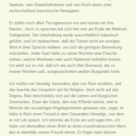
Speisen, sein Staatshofmeister und sein Koch waren zwei
rechtschaffene französische Renegaten.
Er stellte mich allen Tischgenossen vor und nannte mir ihre
Namen ; doch zu sprechen bot sich hier erst am Ende der Mahlzeit
Gelegenheit. Die Unterhaltung wurde ausschließlich italienisch
geführt, und ich beobachtete, daß die Türken nicht ein einziges
Wort in ihrer Sprache redeten, um sich die geringste Bemerkung
mitzuteilen. Jeder Gast hatte zu seiner Rechten eine Flasche
stehen, welche Weißwein oder auch Hadromel enthalten konnte.
Ich weiß nur so viel, daß ich wie auch Herr Bonneval, der zu
meiner Rechten saß, ausgezeichneten weißen Burgunder trank.
Ich mußte von Venedig, besonders aber von Rom erzählen, und
das brachte das Gespräch auf die Religion, doch nicht auf das
Dogma. Man beschränkte sich auf die Lehren und liturgischen
Zeremonien. Einer der Gäste, den man Effendi nannte, weil er
Minister der auswärtigen Angelegenheiten gewesen war, sagte, er
hätte in Rom einen Freund in dem Gesandten Venedigs, von dem
er mit Lob sprach. Ich stimmte als Echo ein und sagte ihm, ich
hätte von demselben einen Brief an einen muselmännischen Herrn,
den er ebenfalls seinen Freund nenne. Er fragte nach dessen