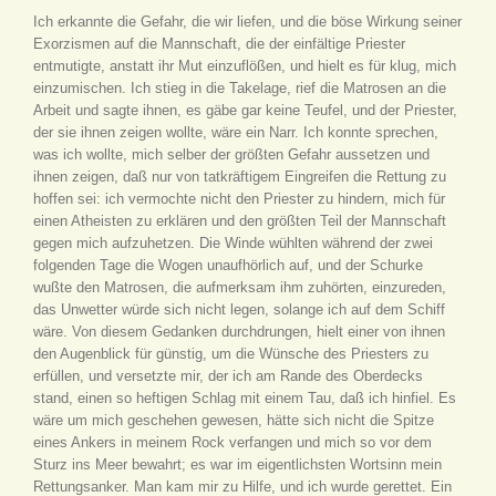
Ich erkannte die Gefahr, die wir liefen, und die böse Wirkung seiner
Exorzismen auf die Mannschaft, die der einfältige Priester
entmutigte, anstatt ihr Mut einzuflößen, und hielt es für klug, mich
einzumischen. Ich stieg in die Takelage, rief die Matrosen an die
Arbeit und sagte ihnen, es gäbe gar keine Teufel, und der Priester,
der sie ihnen zeigen wollte, wäre ein Narr. Ich konnte sprechen,
was ich wollte, mich selber der größten Gefahr aussetzen und
ihnen zeigen, daß nur von tatkräftigem Eingreifen die Rettung zu
hoffen sei: ich vermochte nicht den Priester zu hindern, mich für
einen Atheisten zu erklären und den größten Teil der Mannschaft
gegen mich aufzuhetzen. Die Winde wühlten während der zwei
folgenden Tage die Wogen unaufhörlich auf, und der Schurke
wußte den Matrosen, die aufmerksam ihm zuhörten, einzureden,
das Unwetter würde sich nicht legen, solange ich auf dem Schiff
wäre. Von diesem Gedanken durchdrungen, hielt einer von ihnen
den Augenblick für günstig, um die Wünsche des Priesters zu
erfüllen, und versetzte mir, der ich am Rande des Oberdecks
stand, einen so heftigen Schlag mit einem Tau, daß ich hinfiel. Es
wäre um mich geschehen gewesen, hätte sich nicht die Spitze
eines Ankers in meinem Rock verfangen und mich so vor dem
Sturz ins Meer bewahrt; es war im eigentlichsten Wortsinn mein
Rettungsanker. Man kam mir zu Hilfe, und ich wurde gerettet. Ein