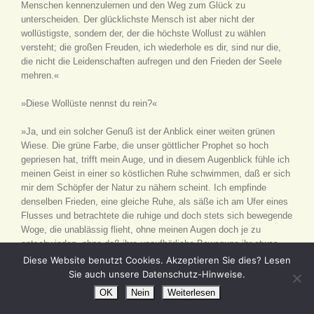
Menschen kennenzulernen und den Weg zum Glück zu
unterscheiden. Der glücklichste Mensch ist aber nicht der
wollüstigste, sondern der, der die höchste Wollust zu wählen
versteht; die großen Freuden, ich wiederhole es dir, sind nur die,
die nicht die Leidenschaften aufregen und den Frieden der Seele
mehren.«
»Diese Wollüste nennst du rein?«
»Ja, und ein solcher Genuß ist der Anblick einer weiten grünen
Wiese. Die grüne Farbe, die unser göttlicher Prophet so hoch
gepriesen hat, trifft mein Auge, und in diesem Augenblick fühle ich
meinen Geist in einer so köstlichen Ruhe schwimmen, daß er sich
mir dem Schöpfer der Natur zu nähern scheint. Ich empfinde
denselben Frieden, eine gleiche Ruhe, als säße ich am Ufer eines
Flusses und betrachtete die ruhige und doch stets sich bewegende
Woge, die unablässig flieht, ohne meinen Augen doch je zu
entschwinden, ohne daß ihre unaufhörliche Bewegung ihr etwas
von ihrer Klarheit nimmt. Sie zeigt nur das Bild meines Lebens und
Diese Website benutzt Cookies. Akzeptieren Sie dies? Lesen
die Seelenruhe, die ich mir wünsche, um gleich dem Wasser, das
Sie auch unsere Datenschutz-Hinweise.
ich betrachte, ans Ziel zu gelangen, das ich nicht sehe und das
OK
Nein
Weiterlesen
erst am Ende seines Laufes liegt.«