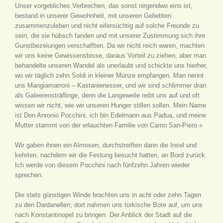
Unser vorgebliches Verbrechen, das sonst nirgendwo eins ist,
bestand in unserer Gewohnheit, mit unseren Geliebten
zusammenzuleben und nicht eifersüchtig auf solche Freunde zu
sein, die sie hübsch fanden und mit unserer Zustimmung sich ihre
Gunstbezeiungen verschafften. Da wir nicht reich waren, machten
wir uns keine Gewissensbisse, daraus Vorteil zu ziehen, aber man
behandelte unseren Wandel als unerlaubt und schickte uns hierher,
wo wir täglich zehn Soldi in kleiner Münze empfangen. Man nennt
uns Mangiamarroni – Kastanienesser, und wir sind schlimmer dran
als Galeerensträflinge, denn die Langeweile reibt uns auf und oft
wissen wir nicht, wie wir unseren Hunger stillen sollen. Mein Name
ist Don Anronio Pocchini, ich bin Edelmann aus Padua, und meine
Mutter stammt von der erlauchten Familie von Camo San-Piero.«
Wir gaben ihnen ein Almosen, durchstreiften dann die Insel und
kehrten, nachdem wir die Festung besucht hatten, an Bord zurück.
Ich werde von diesem Pocchini nach fünfzehn Jahren wieder
sprechen.
Die stets günstigen Winde brachten uns in acht oder zehn Tagen
zu den Dardanellen; dort nahmen uns türkische Bote auf, um uns
nach Konstantinopel zu bringen. Der Anblick der Stadt auf die