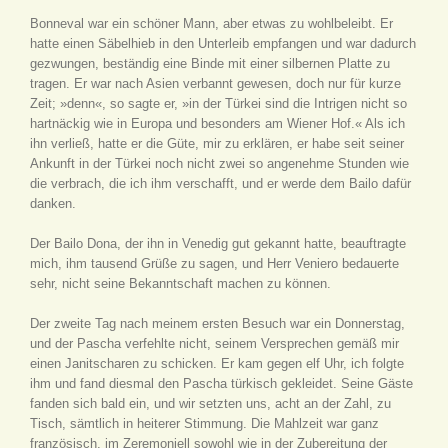
Bonneval war ein schöner Mann, aber etwas zu wohlbeleibt. Er
hatte einen Säbelhieb in den Unterleib empfangen und war dadurch
gezwungen, beständig eine Binde mit einer silbernen Platte zu
tragen. Er war nach Asien verbannt gewesen, doch nur für kurze
Zeit; »denn«, so sagte er, »in der Türkei sind die Intrigen nicht so
hartnäckig wie in Europa und besonders am Wiener Hof.« Als ich
ihn verließ, hatte er die Güte, mir zu erklären, er habe seit seiner
Ankunft in der Türkei noch nicht zwei so angenehme Stunden wie
die verbrach, die ich ihm verschafft, und er werde dem Bailo dafür
danken.
Der Bailo Dona, der ihn in Venedig gut gekannt hatte, beauftragte
mich, ihm tausend Grüße zu sagen, und Herr Veniero bedauerte
sehr, nicht seine Bekanntschaft machen zu können.
Der zweite Tag nach meinem ersten Besuch war ein Donnerstag,
und der Pascha verfehlte nicht, seinem Versprechen gemäß mir
einen Janitscharen zu schicken. Er kam gegen elf Uhr, ich folgte
ihm und fand diesmal den Pascha türkisch gekleidet. Seine Gäste
fanden sich bald ein, und wir setzten uns, acht an der Zahl, zu
Tisch, sämtlich in heiterer Stimmung. Die Mahlzeit war ganz
französisch, im Zeremoniell sowohl wie in der Zubereitung der