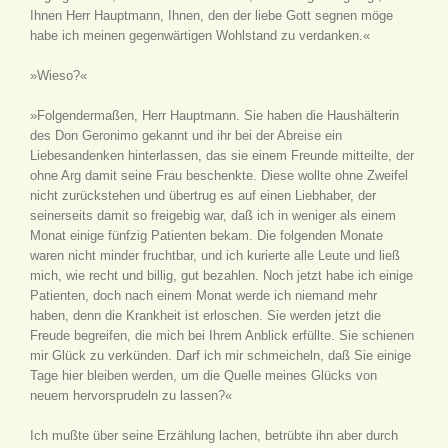
Ihnen Herr Hauptmann, Ihnen, den der liebe Gott segnen möge
habe ich meinen gegenwärtigen Wohlstand zu verdanken.«
»Wieso?«
»Folgendermaßen, Herr Hauptmann. Sie haben die Haushälterin
des Don Geronimo gekannt und ihr bei der Abreise ein
Liebesandenken hinterlassen, das sie einem Freunde mitteilte, der
ohne Arg damit seine Frau beschenkte. Diese wollte ohne Zweifel
nicht zurückstehen und übertrug es auf einen Liebhaber, der
seinerseits damit so freigebig war, daß ich in weniger als einem
Monat einige fünfzig Patienten bekam. Die folgenden Monate
waren nicht minder fruchtbar, und ich kurierte alle Leute und ließ
mich, wie recht und billig, gut bezahlen. Noch jetzt habe ich einige
Patienten, doch nach einem Monat werde ich niemand mehr
haben, denn die Krankheit ist erloschen. Sie werden jetzt die
Freude begreifen, die mich bei Ihrem Anblick erfüllte. Sie schienen
mir Glück zu verkünden. Darf ich mir schmeicheln, daß Sie einige
Tage hier bleiben werden, um die Quelle meines Glücks von
neuem hervorsprudeln zu lassen?«
Ich mußte über seine Erzählung lachen, betrübte ihn aber durch