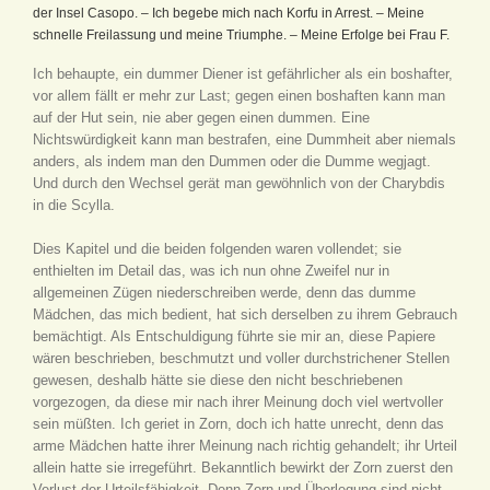
der Insel Casopo. – Ich begebe mich nach Korfu in Arrest. – Meine
schnelle Freilassung und meine Triumphe. – Meine Erfolge bei Frau F.
Ich behaupte, ein dummer Diener ist gefährlicher als ein boshafter,
vor allem fällt er mehr zur Last; gegen einen boshaften kann man
auf der Hut sein, nie aber gegen einen dummen. Eine
Nichtswürdigkeit kann man bestrafen, eine Dummheit aber niemals
anders, als indem man den Dummen oder die Dumme wegjagt.
Und durch den Wechsel gerät man gewöhnlich von der Charybdis
in die Scylla.
Dies Kapitel und die beiden folgenden waren vollendet; sie
enthielten im Detail das, was ich nun ohne Zweifel nur in
allgemeinen Zügen niederschreiben werde, denn das dumme
Mädchen, das mich bedient, hat sich derselben zu ihrem Gebrauch
bemächtigt. Als Entschuldigung führte sie mir an, diese Papiere
wären beschrieben, beschmutzt und voller durchstrichener Stellen
gewesen, deshalb hätte sie diese den nicht beschriebenen
vorgezogen, da diese mir nach ihrer Meinung doch viel wertvoller
sein müßten. Ich geriet in Zorn, doch ich hatte unrecht, denn das
arme Mädchen hatte ihrer Meinung nach richtig gehandelt; ihr Urteil
allein hatte sie irregeführt. Bekanntlich bewirkt der Zorn zuerst den
Verlust der Urteilsfähigkeit. Denn Zorn und Überlegung sind nicht