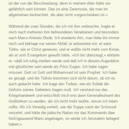
ist der von der Beschneidung; denn in meinem Alter hätte sie
gefährlich sein können. Das ist eine Zeremonie, die man im
allgemeinen beohachtet, die aber nicht vorgeschrieben ist.«
Während der zwei Stunden, die ich mit ihm verbrachte, fragte er
mich nach mehreren ihm befreundeten Venetianern und besonders
nach Marco Antonio Diedo. Ich erwiderte ihm, man liebe ihn immer
noch und beklage nur seinen Abfall; er antwortete mir, er wäre
Türke, wie er Christ gewesen, und er wüßte nicht mehr vom Koran,
als er vom Evangelium gewußt hätte. »Ich bin überzeugt,« erklärte
er, »daß ich ruhig sterben werde und daß ich in diesem Augenblick
viel glücklicher sein werde als Prinz Eugen. Ich habe sagen
müssen: Gott ist Gott und Mohammed ist sein Prophet. Ich habe
es gesagt, und die Türken kümmern sich nicht darum, ob ich es
auch gedacht habe. Ich trage den Turban, wie ein Soldat die
Uniform seines Gebieters tragen muß. Ich verstand nur das
Kriegshandwerk und entschloß mich erst dann Generalleutnant des
Großtürken zu werden, als ich nicht mehr wußte, wovon ich leben
sollte. Als ich Venedig verließ, war die Suppe samt der Schüssel
verzehrt; und hätte die jüdische Nation mir das Kommando über
fünfzigtausend Mann angetragen, so würde ich Jerusalem belagert
haben.«