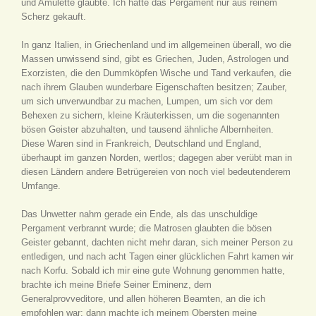
und Amulette glaubte. Ich hatte das Pergament nur aus reinem
Scherz gekauft.
In ganz Italien, in Griechenland und im allgemeinen überall, wo die
Massen unwissend sind, gibt es Griechen, Juden, Astrologen und
Exorzisten, die den Dummköpfen Wische und Tand verkaufen, die
nach ihrem Glauben wunderbare Eigenschaften besitzen; Zauber,
um sich unverwundbar zu machen, Lumpen, um sich vor dem
Behexen zu sichern, kleine Kräuterkissen, um die sogenannten
bösen Geister abzuhalten, und tausend ähnliche Albernheiten.
Diese Waren sind in Frankreich, Deutschland und England,
überhaupt im ganzen Norden, wertlos; dagegen aber verübt man in
diesen Ländern andere Betrügereien von noch viel bedeutenderem
Umfange.
Das Unwetter nahm gerade ein Ende, als das unschuldige
Pergament verbrannt wurde; die Matrosen glaubten die bösen
Geister gebannt, dachten nicht mehr daran, sich meiner Person zu
entledigen, und nach acht Tagen einer glücklichen Fahrt kamen wir
nach Korfu. Sobald ich mir eine gute Wohnung genommen hatte,
brachte ich meine Briefe Seiner Eminenz, dem
Generalprovveditore, und allen höheren Beamten, an die ich
empfohlen war; dann machte ich meinem Obersten meine