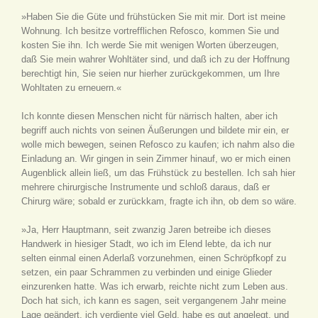
»Haben Sie die Güte und frühstücken Sie mit mir. Dort ist meine
Wohnung. Ich besitze vortrefflichen Refosco, kommen Sie und
kosten Sie ihn. Ich werde Sie mit wenigen Worten überzeugen,
daß Sie mein wahrer Wohltäter sind, und daß ich zu der Hoffnung
berechtigt hin, Sie seien nur hierher zurückgekommen, um Ihre
Wohltaten zu erneuern.«
Ich konnte diesen Menschen nicht für närrisch halten, aber ich
begriff auch nichts von seinen Äußerungen und bildete mir ein, er
wolle mich bewegen, seinen Refosco zu kaufen; ich nahm also die
Einladung an. Wir gingen in sein Zimmer hinauf, wo er mich einen
Augenblick allein ließ, um das Frühstück zu bestellen. Ich sah hier
mehrere chirurgische Instrumente und schloß daraus, daß er
Chirurg wäre; sobald er zurückkam, fragte ich ihn, ob dem so wäre.
»Ja, Herr Hauptmann, seit zwanzig Jaren betreibe ich dieses
Handwerk in hiesiger Stadt, wo ich im Elend lebte, da ich nur
selten einmal einen Aderlaß vorzunehmen, einen Schröpfkopf zu
setzen, ein paar Schrammen zu verbinden und einige Glieder
einzurenken hatte. Was ich erwarb, reichte nicht zum Leben aus.
Doch hat sich, ich kann es sagen, seit vergangenem Jahr meine
Lage geändert, ich verdiente viel Geld, habe es gut angelegt, und