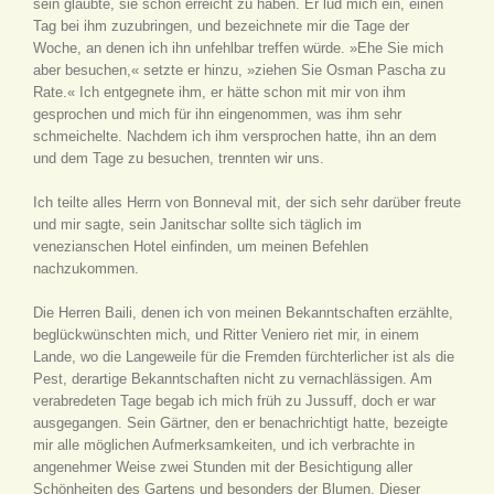
sein glaubte, sie schon erreicht zu haben. Er lud mich ein, einen
Tag bei ihm zuzubringen, und bezeichnete mir die Tage der
Woche, an denen ich ihn unfehlbar treffen würde. »Ehe Sie mich
aber besuchen,« setzte er hinzu, »ziehen Sie Osman Pascha zu
Rate.« Ich entgegnete ihm, er hätte schon mit mir von ihm
gesprochen und mich für ihn eingenommen, was ihm sehr
schmeichelte. Nachdem ich ihm versprochen hatte, ihn an dem
und dem Tage zu besuchen, trennten wir uns.
Ich teilte alles Herrn von Bonneval mit, der sich sehr darüber freute
und mir sagte, sein Janitschar sollte sich täglich im
venezianschen Hotel einfinden, um meinen Befehlen
nachzukommen.
Die Herren Baili, denen ich von meinen Bekanntschaften erzählte,
beglückwünschten mich, und Ritter Veniero riet mir, in einem
Lande, wo die Langeweile für die Fremden fürchterlicher ist als die
Pest, derartige Bekanntschaften nicht zu vernachlässigen. Am
verabredeten Tage begab ich mich früh zu Jussuff, doch er war
ausgegangen. Sein Gärtner, den er benachrichtigt hatte, bezeigte
mir alle möglichen Aufmerksamkeiten, und ich verbrachte in
angenehmer Weise zwei Stunden mit der Besichtigung aller
Schönheiten des Gartens und besonders der Blumen. Dieser