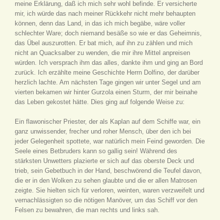
meine Erklärung, daß ich mich sehr wohl befinde. Er versicherte
mir, ich würde das nach meiner Rückkehr nicht mehr behaupten
können, denn das Land, in das ich mich begäbe, wäre voller
schlechter Ware; doch niemand besäße so wie er das Geheimnis,
das Übel auszurotten. Er bat mich, auf ihn zu zählen und mich
nicht an Quacksalber zu wenden, die mir ihre Mittel anpreisen
würden. Ich versprach ihm das alles, dankte ihm und ging an Bord
zurück. Ich erzählte meine Geschichte Herrn Dolfino, der darüber
herzlich lachte. Am nächsten Tage gingen wir unter Segel und am
vierten bekamen wir hinter Gurzola einen Sturm, der mir beinahe
das Leben gekostet hätte. Dies ging auf folgende Weise zu:
Ein flawonischer Priester, der als Kaplan auf dem Schiffe war, ein
ganz unwissender, frecher und roher Mensch, über den ich bei
jeder Gelegenheit spottete, war natürlich mein Feind geworden. Die
Seele eines Betbruders kann so gallig sein! Während des
stärksten Unwetters plazierte er sich auf das oberste Deck und
trieb, sein Gebetbuch in der Hand, beschwörend die Teufel davon,
die er in den Wolken zu sehen glaubte und die er allen Matrosen
zeigte. Sie hielten sich für verloren, weinten, waren verzweifelt und
vernachlässigten so die nötigen Manöver, um das Schiff vor den
Felsen zu bewahren, die man rechts und links sah.