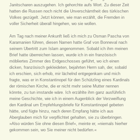
Janitscharen auszugehen. Ich gehorchte aufs Wort. Zu dieser Zeit
hatten die Russen noch nicht die Unverschämtheit des türkischen
Volkes gezügelt. Jetzt können, wie man erzählt, die Fremden in
voller Sicherheit überall hingehen, wo sie wollen.
Am Tag nach meiner Ankunft ließ ich mich zu Osman Pascha von
Karamanien führen, diesen Namen hatte Graf von Bonneval nach
seinem Ubertritt zum Islam angenommen. Sobald ich ihm meinen
Brief hatte überreichen lassen, wurde ich in ein französisch
möbliertes Zimmer des Erdgeschosses geführt, wo ich einen
dicken, französisch gekleideten, bejahrten Herrn sah, der, sobald
ich erschien, sich erhob, mir lächelnd entgegenkam und mich
fragte, was er in Konstantinopel für den Schützling eines Kardinals
der römischen Kirche, die er nicht mehr seine Mutter nennen
könnte, zu tun imstande wäre. Ich erzählte ihm ganz ausführlich
meine Geschichte, wie ich in einem Augenblick der Verzweiflung
den Kardinal um Empfehlungsbriefe für Konstantinopel gebeten
hätte, und fügte hinzu, nach deren Empfang hätte ich aus
Aberglauben mich für verpflichtet gehalten, sie zu überbringen.
»Also würden Sie ohne diesen Brief«, meinte er, »niemals hierher
gekommen sein, wo Sie meiner nicht bedürfen.«