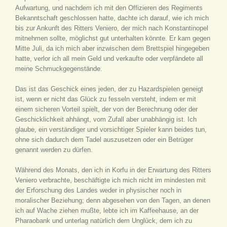
Aufwartung, und nachdem ich mit den Offizieren des Regiments
Bekanntschaft geschlossen hatte, dachte ich darauf, wie ich mich
bis zur Ankunft des Ritters Veniero, der mich nach Konstantinopel
mitnehmen sollte, möglichst gut unterhalten könnte. Er kam gegen
Mitte Juli, da ich mich aber inzwischen dem Brettspiel hingegeben
hatte, verlor ich all mein Geld und verkaufte oder verpfändete all
meine Schmuckgegenstände.
Das ist das Geschick eines jeden, der zu Hazardspielen geneigt
ist, wenn er nicht das Glück zu fesseln versteht, indem er mit
einem sicheren Vorteil spielt, der von der Berechnung oder der
Geschicklichkeit ahhängt, vom Zufall aber unabhängig ist. Ich
glaube, ein verständiger und vorsichtiger Spieler kann beides tun,
ohne sich dadurch dem Tadel auszusetzen oder ein Betrüger
genannt werden zu dürfen.
Während des Monats, den ich in Korfu in der Erwartung des Ritters
Veniero verbrachte, beschäftigte ich mich nicht im mindesten mit
der Erforschung des Landes weder in physischer noch in
moralischer Beziehung; denn abgesehen von den Tagen, an denen
ich auf Wache ziehen mußte, lebte ich im Kaffeehause, an der
Pharaobank und unterlag natürlich dem Unglück, dem ich zu