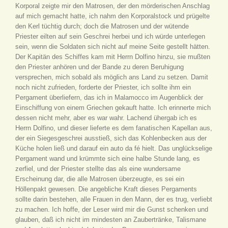
Korporal zeigte mir den Matrosen, der den mörderischen Anschlag
auf mich gemacht hatte, ich nahm den Korporalstock und prügelte
den Kerl tüchtig durch; doch die Matrosen und der wütende
Priester eilten auf sein Geschrei herbei und ich würde unterlegen
sein, wenn die Soldaten sich nicht auf meine Seite gestellt hätten.
Der Kapitän des Schiffes kam mit Herrn Dolfino hinzu, sie mußten
den Priester anhören und der Bande zu deren Beruhigung
versprechen, mich sobald als möglich ans Land zu setzen. Damit
noch nicht zufrieden, forderte der Priester, ich sollte ihm ein
Pergament überliefern, das ich in Malamocco im Augenblick der
Einschiffung von einem Griechen gekauft hatte. Ich erinnerte mich
dessen nicht mehr, aber es war wahr. Lachend ühergab ich es
Herrn Dolfino, und dieser lieferte es dem fanatischen Kapellan aus,
der ein Siegesgeschrei ausstieß, sich das Kohlenbecken aus der
Küche holen ließ und darauf ein auto da fé hielt. Das unglückselige
Pergament wand und krümmte sich eine halbe Stunde lang, es
zerfiel, und der Priester stellte das als eine wundersame
Erscheinung dar, die alle Matrosen überzeugte, es sei ein
Höllenpakt gewesen. Die angebliche Kraft dieses Pergaments
sollte darin bestehen, alle Frauen in den Mann, der es trug, verliebt
zu machen. Ich hoffe, der Leser wird mir die Gunst schenken und
glauben, daß ich nicht im mindesten an Zaubertränke, Talismane