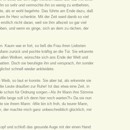
 ihn so sehr und vermochte ihn so wenig zu entbehren,
te, als er wohl begehrte. Das führte am Ende dazu, daß
nn ihr Herz schenkte. Mit der Zeit ward darob so viel
tlich nicht daran, weil sie ihm allezeit so gar viel
oben, und wenn es ginge, sich an dem zu rächen, der
. Kaum war er fort, so ließ die Frau ihren Liebsten
Mann zurück und pochte kräftig an die Tür. Sie erkannte
s allen Wolken, wünschte sich ans Ende der Welt und
 hatten. Doch sie beruhigte ihn und versprach, ihn sonder
ichst schnell wieder ankleidete.
Weib, so laut er konnte. Sie aber tat, als erkennte sie
die Leute draußen zur Ruhe! Ist das etwa eine Zeit, in
 schon für Ordnung sorgen.‹ Als ihr Mann ihre Stimme
Wie lange soll ich denn hier noch warten?!« Da sie nun
te sie ihrem Mann: ›Wie bin ich froh, du teurer Mann,
, der machte mich ganz unbeschreiblich glücklich, mir
 Kopf und schloß das gesunde Auge mit der einen Hand: