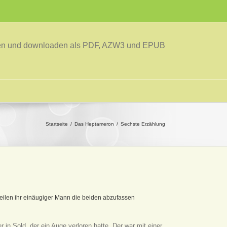
sen und downloaden als PDF, AZW3 und EPUB
Startseite
Das Heptameron
Sechste Erzählung
eilen ihr einäugiger Mann die beiden abzufassen
in Sold, der ein Auge verloren hatte. Der war mit einer