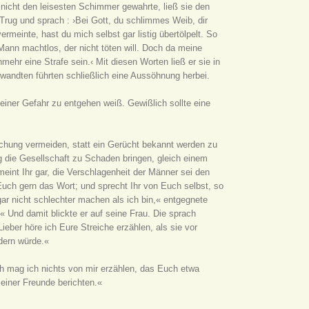
h nicht den leisesten Schimmer gewahrte, ließ sie den
 Trug und sprach : ›Bei Gott, du schlimmes Weib, dir
rmeinte, hast du mich selbst gar listig übertölpelt. So
 Mann machtlos, der nicht töten will. Doch da meine
ehr eine Strafe sein.‹ Mit diesen Worten ließ er sie in
erwandten führten schließlich eine Aussöhnung herbei.
iner Gefahr zu entgehen weiß. Gewißlich sollte eine
schung vermeiden, statt ein Gerücht bekannt werden zu
g die Gesellschaft zu Schaden bringen, gleich einem
meint Ihr gar, die Verschlagenheit der Männer sei den
Euch gern das Wort; und sprecht Ihr von Euch selbst, so
ar nicht schlechter machen als ich bin,« entgegnete
« Und damit blickte er auf seine Frau. Die sprach
ieber höre ich Eure Streiche erzählen, als sie vor
dern würde.«
ch mag ich nichts von mir erzählen, das Euch etwa
einer Freunde berichten.«