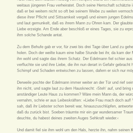
weitaus jüngeren Frau verheiratet. Doch seine Herrschaft schätzte
daß er bei weitem nicht so oft bei seinem Weibe zu weilen vermoch
diese ihrer Pflicht und Sittsamkeit vergaß und einem jungen Edelma
und laut gemunkelt, daß es ihrem Mann zu Ohren kam. Der glaubte ers
Liebe erzeigte. Am Ende aber beschloß er eines Tages, sie zu erpr
ihm solche Schande antat.
Zu dem Behufe gab er vor, für zwei bis drei Tage über Land zu gehen
holen. Doch der weilte kaum eine halbe Stunde bei ihr, da kam der 
ihn wohl und sagte das ihrem Schatz. Der Edelmann fiel schier au
verfluchte sie und ihre Liebe, die ihn nun derart in Gefahr gebracht
Schimpf und Schaden entwischen zu lassen, dafern er sich nur mögl
Derweile pochte der Edelmann immer weiter an der Tür und rief sein 
ihn nicht, und sagte laut zu dem Hausknecht: ›Steh‘ auf, und bring 
anständiger Leute Haus zu kommen? Wäre mein Mann da, der würde
vernahm, schrie er aus Leibeskräften: »Liebe Frau mach doch auf! 
sah, daß ihr Liebster schon bereit war, hinauszuschlüpfen, antworte
daß du zurück bist. Soeben träumte mir ein gar wundersamer Traum
deuchte, du habest deines zweiten Auges Sehkraft wieder.‹
Und damit fiel sie ihm wohl um den Hals, herzte ihn, nahm seinen