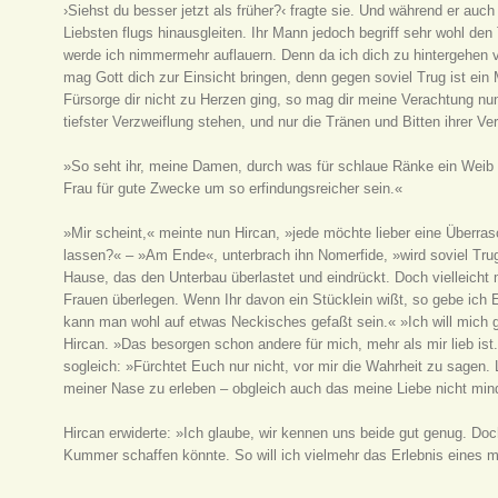
›Siehst du besser jetzt als früher?‹ fragte sie. Und während er auc
Liebsten flugs hinausgleiten. Ihr Mann jedoch begriff sehr wohl den
werde ich nimmermehr auflauern. Denn da ich dich zu hintergehen ve
mag Gott dich zur Einsicht bringen, denn gegen soviel Trug ist ein
Fürsorge dir nicht zu Herzen ging, so mag dir meine Verachtung nunm
tiefster Verzweiflung stehen, und nur die Tränen und Bitten ihrer V
»So seht ihr, meine Damen, durch was für schlaue Ränke ein Weib e
Frau für gute Zwecke um so erfindungsreicher sein.«
»Mir scheint,« meinte nun Hircan, »jede möchte lieber eine Überra
lassen?« – »Am Ende«, unterbrach ihn Nomerfide, »wird soviel Tru
Hause, das den Unterbau überlastet und eindrückt. Doch vielleicht 
Frauen überlegen. Wenn Ihr davon ein Stücklein wißt, so gebe ich 
kann man wohl auf etwas Neckisches gefaßt sein.« »Ich will mich g
Hircan. »Das besorgen schon andere für mich, mehr als mir lieb ist.
sogleich: »Fürchtet Euch nur nicht, vor mir die Wahrheit zu sagen. L
meiner Nase zu erleben – obgleich auch das meine Liebe nicht min
Hircan erwiderte: »Ich glaube, wir kennen uns beide gut genug. Do
Kummer schaffen könnte. So will ich vielmehr das Erlebnis eines m