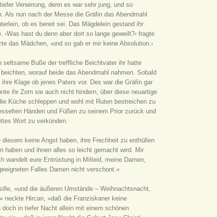
tiefer Verwirrung, denn es war sehr jung, und so
n. Als nun nach der Messe die Gräfin das Abendmahl
erlein, ob es bereit sei. Das Mägdelein gestand ihr
 ›Was hast du denn aber dort so lange geweilt?‹ fragte
chzte das Mädchen, ›und so gab er mir keine Absolution.‹
h seltsame Buße der treffliche Beichtvater ihr hatte
ch beichten, worauf beide das Abendmahl nahmen. Sobald
 ihre Klage ob jenes Paters vor. Des war die Gräfin gar
nnte ihr Zorn sie auch nicht hindern, über diese neuartige
n die Küche schleppen und wohl mit Ruten bestreichen zu
efesselten Händen und Füßen zu seinem Prior zurück und
Gottes Wort zu verkünden.
diesem keine Angst haben, ihre Frechheit zu enthüllen
n haben und ihnen alles so leicht gemacht wird. Mir
h wandelt eure Entrüstung in Mitleid, meine Damen,
 geeigneten Falles Damen nicht verschont.«
isille, »und die äußeren Umstände – Weihnachtsnacht,
« neckte Hircan, »daß die Franziskaner keine
doch in tiefer Nacht allein mit einem schönen