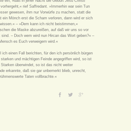
e ein, »daß in jener Nacht die Geburt Jesu Christi
 vorhergeht,« rief Saffredant. »Immerhin war sein Tun
 besser gewesen, ihm nur Vorwürfe zu machen, statt die
ein Mönch erst die Scham verloren, dann wird er sich
ewissen.« – »Dem kann ich nicht beistimmen,«
nschen die Maske abzureißen, auf daß wir uns so vor
nt sind. – Doch wem wird nun Hircan das Wort geben?« –
r Mensch es Euch verweigern wird.«
 ich einen Fall berichten, für den ich persönlich bürgen
arken und mächtigen Feinde angegriffen wird, so ist
 Starken überwindet, so ist das nicht weiter
de erkannte, daß sie gar unbemerkt blieb, unrecht,
 rühmenswerte Taten vollbrachte.«