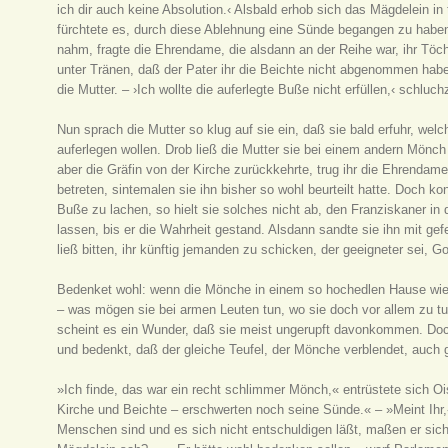
ich dir auch keine Absolution.‹ Alsbald erhob sich das Mägdelein in 
fürchtete es, durch diese Ablehnung eine Sünde begangen zu habe
nahm, fragte die Ehrendame, die alsdann an der Reihe war, ihr Töcht
unter Tränen, daß der Pater ihr die Beichte nicht abgenommen habe.
die Mutter. – ›Ich wollte die auferlegte Buße nicht erfüllen,‹ schlu
Nun sprach die Mutter so klug auf sie ein, daß sie bald erfuhr, welc
auferlegen wollen. Drob ließ die Mutter sie bei einem andern Mön
aber die Gräfin von der Kirche zurückkehrte, trug ihr die Ehrendame
betreten, sintemalen sie ihn bisher so wohl beurteilt hatte. Doch ko
Buße zu lachen, so hielt sie solches nicht ab, den Franziskaner i
lassen, bis er die Wahrheit gestand. Alsdann sandte sie ihn mit g
ließ bitten, ihr künftig jemanden zu schicken, der geeigneter sei, 
Bedenket wohl: wenn die Mönche in einem so hochedlen Hause wie 
– was mögen sie bei armen Leuten tun, wo sie doch vor allem zu tu
scheint es ein Wunder, daß sie meist ungerupft davonkommen. Doc
und bedenkt, daß der gleiche Teufel, der Mönche verblendet, auch
»Ich finde, das war ein recht schlimmer Mönch,« entrüstete sich O
Kirche und Beichte – erschwerten noch seine Sünde.« – »Meint Ihr,
Menschen sind und es sich nicht entschuldigen läßt, maßen er sich 