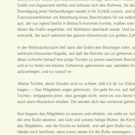
Gräfin von Aiguemont dorthin und erfreute sich des Ruhmes, für di
Beendigung jener Verhandlungen wieder in ihr Schloß zurück, und da
Franziskanerkloster um Abordnung eines Beichtvaters für sie selbs
aus, der nur irgend hierfür in Betracht kommen konnte, maßen sei
denen die Gräfin angehörte, mit Wohltaten überhäuft wurde. Und so
entsandt, der auch während der ganzen Adventszeit zur großen Zufr
In der Weihnachtsnacht ließ dann die Gräfin den Beichtiger rufen,
wohlverschlossenen Kapelle, auf daß die Beichte um so geheimer v
diese schickte hierauf ihre junge Tochter zu jenem wackeren Beichtv
und er so hinter ein kleines Geheimnis gekommen war, wandelte ih
aufzuerlegen, und so sprach er:
›Meine Tochter, deine Sünden sind so schwer, daß ich dir zur Süh
tragen.‹ – Das Mägdelein sagte gehorsam: ›So gebt ihn mir, auf da
Tochter,‹ entgegnete jener, ›das genügte nicht, wenn es von deine
auch dann Absolution erteilen. Die werden dich das erstemal gürten,
Nun begann das Mägdelein zu weinen und erklärte, sie wolle es nicht
die eine Buße abweist, wie Gott und unsere heilige Mutter, die Kirch
das Mägdelein, ›wie die Kirche es befiehlt, und will gern Buße tun, 
Hände mich berühren, denn sonst werde ich die Buße verweigern.‹ –