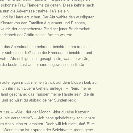
e schönste Frau Flanderns zu gelten. Diese kehrte nach
 nun die Adventszeit nahte, ließ sie ein
t und ihr Haus ersuchen. Der Abt wählte den würdigsten
n Kloster von den Familien Aiguemont und Piennes,
 wurde der angesehenste Prediger jener Brüderschaft
iedenheit der Gräfin seines Amtes waltete.
 um das Abendmahl zu nehmen, beichtete ihm in einer
or sich ginge, ließ dann die Ehrendame beichten, und
ater. Als selbige alles gesagt hatte, was sie wußte,
n die kecke Lust an, ihr eine ungewöhnliche Buße
ne auferlegen muß, meinen Strick auf dem bloßen Leib zu
ß ich ihn nach Euerm Geheiß umlege.‹ – ›Nein, meine
r Hand geschähe; das müssen meine Hände sein, die dir
 und so wirst du alsbald deiner Sünden ledig.‹
 tun. – ›Wie,‹ rief der Mönch, ›bist du eine Ketzerin,
e, sie vorschreibt?‹ – ›Ich habe gebeichtet,‹ schluchzte
um Absolution zu erhalten. Doch will ich nicht, daß Eure
 ›Wenn es so ist,‹ sprach der Beichtvater, ›dann gebe