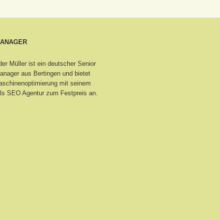
MANAGER
er Müller ist ein deutscher Senior
nager aus Bertingen
und bietet
schinenoptimierung mit seinem
ls SEO Agentur zum Festpreis an.