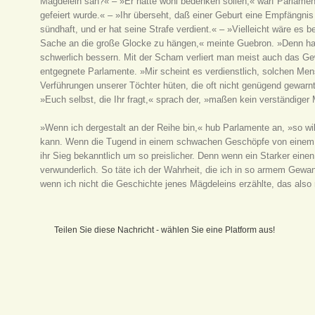
Mägdelein sah?« – »Er hätte wohl bedenken sollen,« warf Parlament
gefeiert wurde.« – »Ihr überseht, daß einer Geburt eine Empfängnis
sündhaft, und er hat seine Strafe verdient.« – »Vielleicht wäre es
Sache an die große Glocke zu hängen,« meinte Guebron. »Denn hat 
schwerlich bessern. Mit der Scham verliert man meist auch das G
entgegnete Parlamente. »Mir scheint es verdienstlich, solchen Me
Verführungen unserer Töchter hüten, die oft nicht genügend gewar
»Euch selbst, die Ihr fragt,« sprach der, »maßen kein verständige
»Wenn ich dergestalt an der Reihe bin,« hub Parlamente an, »so will
kann. Wenn die Tugend in einem schwachen Geschöpfe von einem st
ihr Sieg bekanntlich um so preislicher. Denn wenn ein Starker einen
verwunderlich. So täte ich der Wahrheit, die ich in so armem Gewan
wenn ich nicht die Geschichte jenes Mägdeleins erzählte, das also
Teilen Sie diese Nachricht - wählen Sie eine Platform aus!