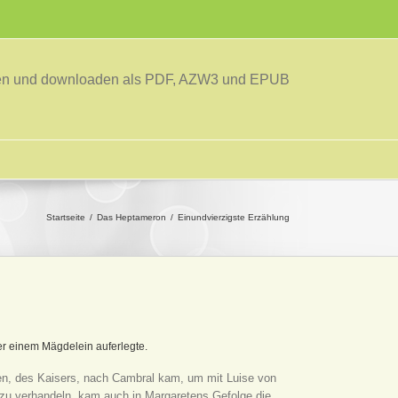
sen und downloaden als PDF, AZW3 und EPUB
Startseite
Das Heptameron
Einundvierzigste Erzählung
er einem Mägdelein auferlegte.
fen, des Kaisers, nach Cambral kam, um mit Luise von
n zu verhandeln, kam auch in Margaretens Gefolge die