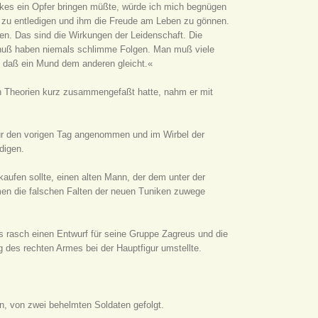
lkes ein Opfer bringen müßte, würde ich mich begnügen
 zu entledigen und ihm die Freude am Leben zu gönnen.
n. Das sind die Wirkungen der Leidenschaft. Die
nuß haben niemals schlimme Folgen. Man muß viele
n, daß ein Mund dem anderen gleicht.«
n Theorien kurz zusammengefaßt hatte, nahm er mit
für den vorigen Tag angenommen und im Wirbel der
digen.
aufen sollte, einen alten Mann, der dem unter der
men die falschen Falten der neuen Tuniken zuwege
els rasch einen Entwurf für seine Gruppe
Zagreus und die
 des rechten Armes bei der Hauptfigur umstellte.
ein, von zwei behelmten Soldaten gefolgt.