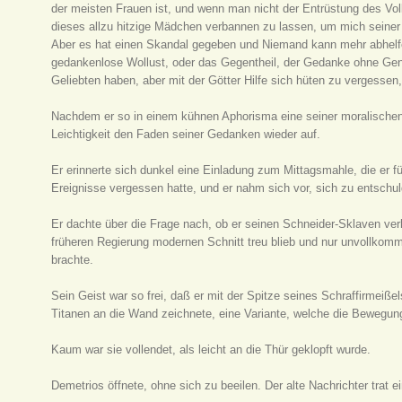
der meisten Frauen ist, und wenn man nicht der Entrüstung des Vo
dieses allzu hitzige Mädchen verbannen zu lassen, um mich seiner
Aber es hat einen Skandal gegeben und Niemand kann mehr abhelfe
gedankenlose Wollust, oder das Gegentheil, der Gedanke ohne Ge
Geliebten haben, aber mit der Götter Hilfe sich hüten zu vergesse
Nachdem er so in einem kühnen Aphorisma eine seiner moralische
Leichtigkeit den Faden seiner Gedanken wieder auf.
Er erinnerte sich dunkel eine Einladung zum Mittagsmahle, die er 
Ereignisse vergessen hatte, und er nahm sich vor, sich zu entschul
Er dachte über die Frage nach, ob er seinen Schneider-Sklaven verk
früheren Regierung modernen Schnitt treu blieb und nur unvollkom
brachte.
Sein Geist war so frei, daß er mit der Spitze seines Schraffirmeiß
Titanen
an die Wand zeichnete, eine Variante, welche die Bewegung
Kaum war sie vollendet, als leicht an die Thür geklopft wurde.
Demetrios öffnete, ohne sich zu beeilen. Der alte Nachrichter trat 