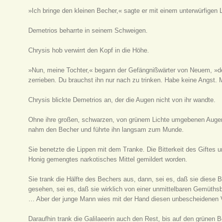
»Ich bringe den kleinen Becher,« sagte er mit einem unterwürfigen 
Demetrios beharrte in seinem Schweigen.
Chrysis hob verwirrt den Kopf in die Höhe.
»Nun, meine Tochter,« begann der Gefängnißwärter von Neuem, »de
zerrieben. Du brauchst ihn nur nach zu trinken. Habe keine Angst. M
Chrysis blickte Demetrios an, der die Augen nicht von ihr wandte.
Ohne ihre großen, schwarzen, von grünem Lichte umgebenen Augen 
nahm den Becher und führte ihn langsam zum Munde.
Sie benetzte die Lippen mit dem Tranke. Die Bitterkeit des Giftes 
Honig gemengtes narkotisches Mittel gemildert worden.
Sie trank die Hälfte des Bechers aus, dann, sei es, daß sie dies
gesehen, sei es, daß sie wirklich von einer unmittelbaren Gemüths
… Aber der junge Mann wies mit der Hand diesen unbescheidenen 
Daraufhin trank die Galilaeerin auch den Rest, bis auf den grünen 