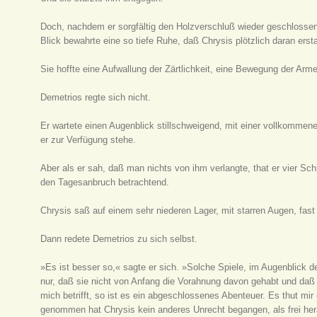
Doch, nachdem er sorgfältig den Holzverschluß wieder geschlossen,
Blick bewahrte eine so tiefe Ruhe, daß Chrysis plötzlich daran ersta
Sie hoffte eine Aufwallung der Zärtlichkeit, eine Bewegung der Arm
Demetrios regte sich nicht.
Er wartete einen Augenblick stillschweigend, mit einer vollkommenen 
er zur Verfügung stehe.
Aber als er sah, daß man nichts von ihm verlangte, that er vier Sch
den Tagesanbruch betrachtend.
Chrysis saß auf einem sehr niederen Lager, mit starren Augen, fast
Dann redete Demetrios zu sich selbst.
»Es ist besser so,« sagte er sich. »Solche Spiele, im Augenblick d
nur, daß sie nicht von Anfang die Vorahnung davon gehabt und daß
mich betrifft, so ist es ein abgeschlossenes Abenteuer. Es thut mir
genommen hat Chrysis kein anderes Unrecht begangen, als frei her