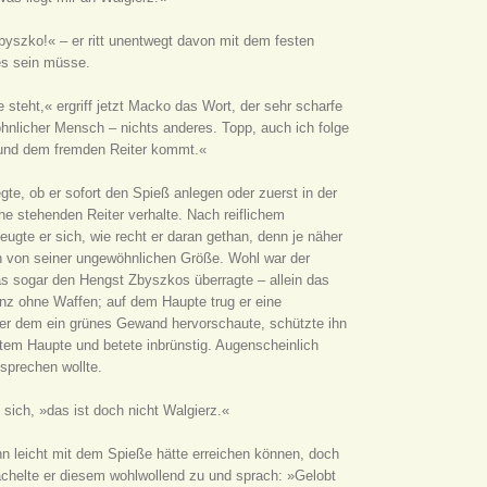
yszko!« – er ritt unentwegt davon mit dem festen
es sein müsse.
 steht,« ergriff jetzt Macko das Wort, der sehr scharfe
öhnlicher Mensch – nichts anderes. Topp, auch ich folge
und dem fremden Reiter kommt.«
gte, ob er sofort den Spieß anlegen oder zuerst in der
he stehenden Reiter verhalte. Nach reiflichem
ugte er sich, wie recht er daran gethan, denn je näher
n von seiner ungewöhnlichen Größe. Wohl war der
as sogar den Hengst Zbyszkos überragte – allein das
anz ohne Waffen; auf dem Haupte trug er eine
ter dem ein grünes Gewand hervorschaute, schützte ihn
tem Haupte und betete inbrünstig. Augenscheinlich
 sprechen wollte.
 sich, »das ist doch nicht Walgierz.«
n leicht mit dem Spieße hätte erreichen können, doch
lächelte er diesem wohlwollend zu und sprach: »Gelobt