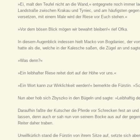
»Ei, malt den Teufel nicht an die Wand,« entgegnete noch immer la
Landstraße zwischen Krakau und Tyniec, und am häufigsten gegen 
versetzen, mit einem Male wird der Riese vor Euch stehen.«
»Vor dem bösen Blick mögen wir bewahrt bleiben!« rief Ofka.
In diesem Augenblick indessen hielt Macko von Bogdaniec, der vo
hatte als die, welche in der Kalesche saßen, die Zügel an und sagte
»Was denn?«
»Ein leibhafter Riese reitet dort auf der Höhe vor uns.«
»Ein Wort kann zur Wirklichkeit werden!« bemerkte die Fürstin. »
Nun aber hob sich Zbyszko in den Bügeln und sagte: »Leibhaftig de
Daraufhin faßte der Kutscher die Pferde vor Schrecken fest an und
lassen, denn auch er sah nun von seinem Bocke aus auf der gege
Reiter daher traben.
Unwillkürlich stand die Fürstin von ihrem Sitze auf, setzte sich a