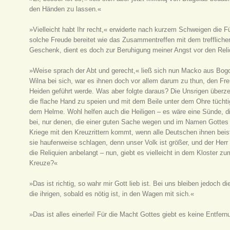
den Händen zu lassen.«
»Vielleicht habt Ihr recht,« erwiderte nach kurzem Schweigen die Fü
solche Freude bereitet wie das Zusammentreffen mit dem trefflichen
Geschenk, dient es doch zur Beruhigung meiner Angst vor den Reliq
»Weise sprach der Abt und gerecht,« ließ sich nun Macko aus Bogd
Wilna bei sich, war es ihnen doch vor allem darum zu thun, den F
Heiden geführt werde. Was aber folgte daraus? Die Unsrigen überzeu
die flache Hand zu speien und mit dem Beile unter dem Ohre tüchti
dem Helme. Wohl helfen auch die Heiligen – es wäre eine Sünde, di
bei, nur denen, die einer guten Sache wegen und im Namen Gottes
Kriege mit den Kreuzrittern kommt, wenn alle Deutschen ihnen beis
sie haufenweise schlagen, denn unser Volk ist größer, und der He
die Reliquien anbelangt – nun, giebt es vielleicht in dem Kloster z
Kreuze?«
»Das ist richtig, so wahr mir Gott lieb ist. Bei uns bleiben jedoch d
die ihrigen, sobald es nötig ist, in den Wagen mit sich.«
»Das ist alles einerlei! Für die Macht Gottes giebt es keine Entfern