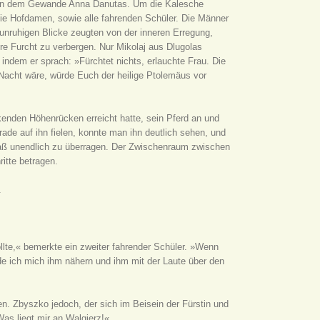
en in dem Gewande Anna Danutas. Um die Kalesche
die Hofdamen, sowie alle fahrenden Schüler. Die Männer
unruhigen Blicke zeugten von der inneren Erregung,
hre Furcht zu verbergen. Nur Mikolaj aus Dlugolas
indem er sprach: »Fürchtet nichts, erlauchte Frau. Die
 Nacht wäre, würde Euch der heilige Ptolemäus vor
eckenden Höhenrücken erreicht hatte, sein Pferd an und
rade auf ihn fielen, konnte man ihn deutlich sehen, und
maß unendlich zu überragen. Der Zwischenraum zwischen
itte betragen.
.
ollte,« bemerkte ein zweiter fahrender Schüler. »Wenn
rde ich mich ihm nähern und ihm mit der Laute über den
n. Zbyszko jedoch, der sich im Beisein der Fürstin und
Was liegt mir an Walgierz!«