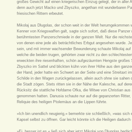
großes Gewicht auf einen kriegerischen Einzug gelegt, der in alle
denn auch jetzt Macko und Zbyszko, angethan mit wunderbaren P
friesischen Rittern erbeutet.
Mikolaj aus Dlugolas, der schon weit in der Welt herumgekommen wa
Kenner von Kriegswaffen galt, sagte sich sofort, daß diese Panzer
berühmtesten Panzerschmiede in der ganzen Welt. Nur die reichsten
von denen eine jede als beträchtliches Erbgut angesehen wurde. 
sein, und mit immer wachsender Bewunderung schaute Mikolaj auf
welche die beiden trugen, gehörten zwar nicht zu den schlechtest
erweckten ihre riesenhaften, schön aufgezäumten Hengste großes 
Zbyszko im Sattel und blickten kühn von ihrer Höhe aus den ganzen
der Hand, jeder hatte ein Schwert an der Seite und eine Streitaxt i
Schilde in den Wagen zurückgelassen, allein auch ohne sie sahen die
die Stadt zögen. Stets ritten sie in der Nähe der Kalesche, auf dere
Rücksitz die stattliche Hofdame Ofka, die Witwe von Christian aus 
genommen hatten. Danusia schaute nur auf die gepanzerten Ritter, 
Reliquie des heiligen Ptolemäus an die Lippen führte.
»Ich bin unendlich neugierig,« bemerkte sie schließlich, »was sich ei
Kapsel selbst zu öffnen. Gar leicht könnte ich die Heiligen dadurch
»Ei, besser ist es,« ließ sich aber jetzt Mikolaj von Dlugolas bedä