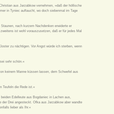
 Christian aus Jarzabkow vernehmen, »daß der höllische
mer in Tyniec auftaucht, wo doch siebenmal im Tage
in Staunen, nach kurzem Nachdenken erwiderte er
 zweitens ist wohl vorauszusetzen, daß er für jedes Mal
Kloster zu nächtigen. Vor Angst würde ich sterben, wenn
 sei sehr schön.«
 von keinem Manne küssen lassen, dem Schwefel aus
 Teufeln die Rede ist.«
ie beiden Edelleute aus Bogdaniec in Lachen aus,
e der Drei angesteckt. Ofka aus Jarzabkow aber wandte
falls lieber als Ihr.«