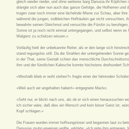
gleich wieder nieder, und ohne weiteres barg Danusia ihr Köpfch
drängte sich aber nun auch das ganze Gefolge, die Hofherren und 
trugen zwar noch immer eine lächelnde Miene zur Schau, aber ihre 
während die jungen, todbleichen Hoffräulein gar nicht versuchten, i
bewahrte seinen Gleichmut und versuchte die Fürstin zu beruhigen, 
Sonne ist ja noch nicht einmal untergegangen, und selbst wenn es
Walgierz zu schützen wissen.«
Vorläufig hielt der unbekannte Reiter, als er den lange sich hinstr
stand regungslos still. Da die Strahlen der untergehenden Sonne ge
in der That, seine Gestalt schien das menschliche Durchschnitts
ihm und der fürstlichen Kalesche konnte höchstens dreihundert Schr
»Weshalb blieb er wohl stehen?« fragte einer der fahrenden Schüler
»Weil auch wir angehalten haben!« entgegnete Macko.
»Seht nur, er blickt nach uns, als ob er sich einen heraussuchen w
ich sicher wäre, daß dies ein Mensch und kein böser Geist ist, wü
Kopf schlagen.«
Die Frauen wurden immer hoffnungsloser und begannen laut zu bete
Danusias mutig erweisen wollte, erklärte: »Ich reite ihm entgegen. 