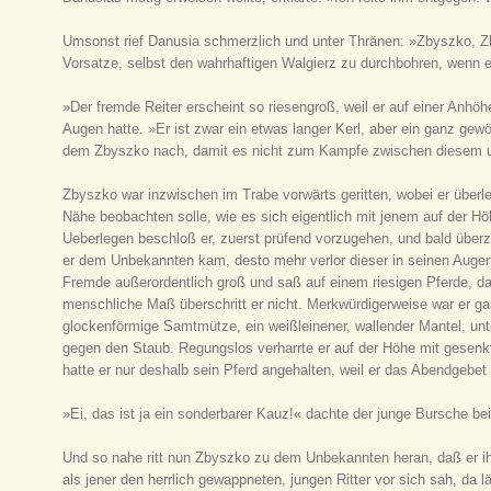
Umsonst rief Danusia schmerzlich und unter Thränen: »Zbyszko, Zb
Vorsatze, selbst den wahrhaftigen Walgierz zu durchbohren, wenn 
»Der fremde Reiter erscheint so riesengroß, weil er auf einer Anhöhe
Augen hatte. »Er ist zwar ein etwas langer Kerl, aber ein ganz gew
dem Zbyszko nach, damit es nicht zum Kampfe zwischen diesem 
Zbyszko war inzwischen im Trabe vorwärts geritten, wobei er überle
Nähe beobachten solle, wie es sich eigentlich mit jenem auf der Hö
Ueberlegen beschloß er, zuerst prüfend vorzugehen, und bald überze
er dem Unbekannten kam, desto mehr verlor dieser in seinen Auge
Fremde außerordentlich groß und saß auf einem riesigen Pferde, d
menschliche Maß überschritt er nicht. Merkwürdigerweise war er g
glockenförmige Samtmütze, ein weißleinener, wallender Mantel, un
gegen den Staub. Regungslos verharrte er auf der Höhe mit gesenk
hatte er nur deshalb sein Pferd angehalten, weil er das Abendgebet
»Ei, das ist ja ein sonderbarer Kauz!« dachte der junge Bursche bei
Und so nahe ritt nun Zbyszko zu dem Unbekannten heran, daß er ih
als jener den herrlich gewappneten, jungen Ritter vor sich sah, da 