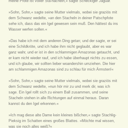
meine Pfote ist voller Sta-hacheln,« sagte Scheckiger Jaguar.
»Sohn, Sohn,« sagte seine Mutter vielmals, wobei sie graziös mit
dem Schwanz wedelte, »an den Stacheln in deiner Patschpfote
sehe ich, dass das ein Igel gewesen sein muß. Den hättest du ins
Wasser werfen sollen.«
»Das habe ich mit dem anderen Ding getan; und der sagte, er sei
eine Schildkröte, und ich habe ihm nicht geglaubt, aber es war
ganz wahr, und er ist in den schlammigen Amazonas getaucht, und
er kam nicht wieder rauf, und ich habe überhaupt nichts zu essen,
und ich glaube, wir sollten lieber woandershin umziehen. Die hier
am schlammigen Amazonas sind zu schlau für mich Ärmsten!«
»Sohn, Sohn,« sagte seine Mutter vielmals, wobei sie graziös mit
dem Schwanz wedelte, »nun hör mir zu und merk dir, was ich
sage. Ein Igel rollt sich zu einem Ball zusammen, und seine
Stacheln stehen in alle Richtungen auf einmal heraus. Daran
kannst du den Igel erkennen.«
»Ich mag diese alte Dame kein kleines bißchen,« sagte Stachlig-
Pieksig im Schatten eines großes Blattes. »Möchte mal wissen,
was sie noch alles weiß?«