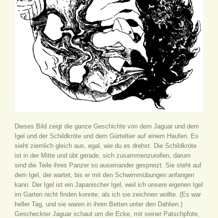
Dieses Bild zeigt die ganze Geschichte von dem Jaguar und dem
Igel und der Schildkröte und dem Gürteltier auf einem Haufen. Es
sieht ziemlich gleich aus, egal, wie du es drehst. Die Schildkröte
ist in der Mitte und übt gerade, sich zusammenzurollen, darum
sind die Teile ihres Panzer so auseinander gespreizt. Sie steht auf
dem Igel, der wartet, bis er mit den Schwimmübungen anfangen
kann. Der Igel ist ein Japanischer Igel, weil ich unsere eigenen Igel
im Garten nicht finden konnte, als ich sie zeichnen wollte. (Es war
heller Tag, und sie waren in ihren Betten unter den Dahlien.)
Gescheckter Jaguar schaut um die Ecke, mit seiner Patschpfote,