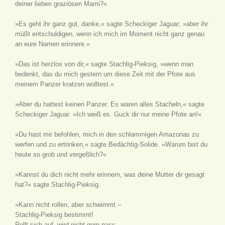
deiner lieben graziösen Mami?«
»Es geht ihr ganz gut, danke,« sagte Scheckiger Jaguar; »aber ihr
müßt entschuldigen, wenn ich mich im Moment nicht ganz genau
an eure Namen erinnere.«
»Das ist herzlos von dir,« sagte Stachlig-Pieksig, »wenn man
bedenkt, das du mich gestern um diese Zeit mit der Pfote aus
meinem Panzer kratzen wolltest.«
»Aber du hattest keinen Panzer. Es waren alles Stacheln,« sagte
Scheckiger Jaguar. »Ich weiß es. Guck dir nur meine Pfote an!«
»Du hast mir befohlen, mich in den schlammigen Amazonas zu
werfen und zu ertrinken,« sagte Bedächtig-Solide. »Warum bist du
heute so grob und vergeßlich?«
»Kannst du dich nicht mehr erinnern, was deine Mutter dir gesagt
hat?« sagte Stachlig-Pieksig.
»Kann nicht rollen, aber schwimmt –
Stachlig-Pieksig bestimmt!
Rollt sich auf, wird nicht gern nass –