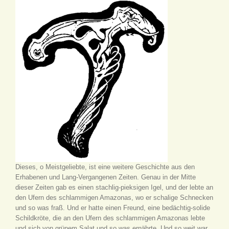
Dieses, o Meistgeliebte, ist eine weitere Geschichte aus den
Erhabenen und Lang-Vergangenen Zeiten. Genau in der Mitte
dieser Zeiten gab es einen stachlig-pieksigen Igel, und der lebte an
den Ufern des schlammigen Amazonas, wo er schalige Schnecken
und so was fraß. Und er hatte einen Freund, eine bedächtig-solide
Schildkröte, die an den Ufern des schlammigen Amazonas lebte
und sich von grünem Salat und so was ernährte. Und so weit war