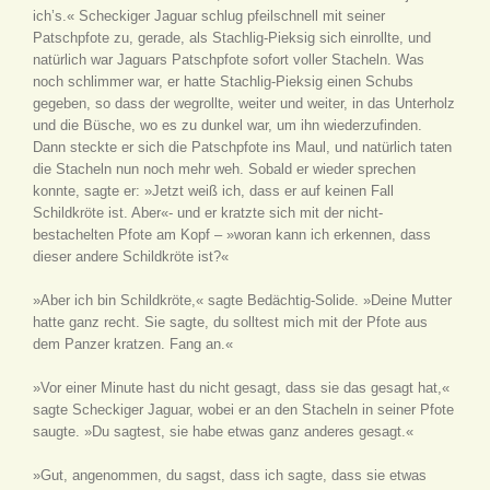
ich’s.« Scheckiger Jaguar schlug pfeilschnell mit seiner
Patschpfote zu, gerade, als Stachlig-Pieksig sich einrollte, und
natürlich war Jaguars Patschpfote sofort voller Stacheln. Was
noch schlimmer war, er hatte Stachlig-Pieksig einen Schubs
gegeben, so dass der wegrollte, weiter und weiter, in das Unterholz
und die Büsche, wo es zu dunkel war, um ihn wiederzufinden.
Dann steckte er sich die Patschpfote ins Maul, und natürlich taten
die Stacheln nun noch mehr weh. Sobald er wieder sprechen
konnte, sagte er: »Jetzt weiß ich, dass er auf keinen Fall
Schildkröte ist. Aber«- und er kratzte sich mit der nicht-
bestachelten Pfote am Kopf – »woran kann ich erkennen, dass
dieser andere Schildkröte ist?«
»Aber ich bin Schildkröte,« sagte Bedächtig-Solide. »Deine Mutter
hatte ganz recht. Sie sagte, du solltest mich mit der Pfote aus
dem Panzer kratzen. Fang an.«
»Vor einer Minute hast du nicht gesagt, dass sie das gesagt hat,«
sagte Scheckiger Jaguar, wobei er an den Stacheln in seiner Pfote
saugte. »Du sagtest, sie habe etwas ganz anderes gesagt.«
»Gut, angenommen, du sagst, dass ich sagte, dass sie etwas