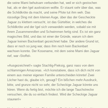
die seine Mami behutsam verbunden hat, weil er sich gestochen
hat, als er den Igel auskratzen wollte. Er staunt sehr über das, was
die Schildkröte da macht, und seine Pfote tut ihm weh. Das
rüsselige Ding mit dem kleinen Auge, über das der Gescheckte
Jaguar zu klettern versucht, ist das Gürteltier, in welches die
Schildkröte und der Igel sich verwandeln werden, sobald sie mit
ihrem Zusammenrollen und Schwimmen fertig sind. Es ist ein ganz
magisches Bild, und das ist einer der Gründe, warum ich dem
Jaguar keinen Backenbart gezeichnet habe. Der andere Grund ist,
dass er noch so jung war, dass ihm noch kein Backenbart
wachsen konnte. Der Kosename, mit dem seine Mami den Jaguar
rief, war ›Stoffel‹.
»Ausgezeichnet!« sagte Stachlig-Pieksig, ganz nass von dem
schlammigen Amazonas. »Ich konstatiere, dass ich dich nicht von
einem aus meiner eigenen Familie unterscheiden könnte! Zwei
Löcher hast du, glaube ich, gesagt? Ein bißchen mehr Ausdruck,
bitte, und grunze nicht so sehr, der Scheckige Jaguar könnte uns
hören. Wenn du fertig bist, möchte ich die lange Tauchstrecke
versuchen, die du so einfach findest. Wird der Scheckige Jaguar
staunen!«