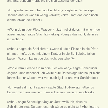
antriffst, panzern mußt, bis sie sich auseinanderrollt.«
»Ich glaube, es war überhaupt nicht so,« sagte der Scheckige
Jaguar, aber er war ein wenig verwirrt; »bitte, sagt das doch noch
einmal etwas deutlicher.«
»Wenn du mit der Pfote Wasser kratzst, rollst du es mit einem Igel
auseinander,« sagte Stachlig-Pieksig. »Vergiß das nicht, denn es
ist wichtig.«
»Aber,« sagte die Schildkröte, »wenn du dein Fleisch in die Pfote
nimmst, mußt du es mit einem Kratzer in die Schildkröte fallen
lassen. Warum kannst du das nicht verstehen?«
»Von eurem Gerede tun mir die Flecken weh,« sagte Scheckiger
Jaguar; »und nebenbei, ich wollte eure Ratschläge überhaupt nicht.
Ich wollte nur wissen, wer von euch Igel ist und wer Schildkröte.«
»Ich werd’s dir nicht sagen,« sagte Stachlig-Pieksig. »Aber du
kannst mich aus meinem Panzer kratzen, wenn du möchtest.«
»Aha!« sagte Scheckiger Jaguar. Jetzt weiß ich, dass du
Schildkröte bist. Du dachtest, ich würde es nicht tun! Aber jetzt tu