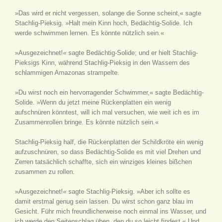
»Das wird er nicht vergessen, solange die Sonne scheint,« sagte
Stachlig-Pieksig. »Halt mein Kinn hoch, Bedächtig-Solide. Ich
werde schwimmen lernen. Es könnte nützlich sein.«
»Ausgezeichnet!« sagte Bedächtig-Solide; und er hielt Stachlig-
Pieksigs Kinn, während Stachlig-Pieksig in den Wassern des
schlammigen Amazonas strampelte.
»Du wirst noch ein hervorragender Schwimmer,« sagte Bedächtig-
Solide. »Wenn du jetzt meine Rückenplatten ein wenig
aufschnüren könntest, will ich mal versuchen, wie weit ich es im
Zusammenrollen bringe. Es könnte nützlich sein.«
Stachlig-Pieksig half, die Rückenplatten der Schildkröte ein wenig
aufzuschnüren, so dass Bedächtig-Solide es mit viel Drehen und
Zerren tatsächlich schaffte, sich ein winziges kleines bißchen
zusammen zu rollen.
»Ausgezeichnet!« sagte Stachlig-Pieksig. »Aber ich sollte es
damit erstmal genug sein lassen. Du wirst schon ganz blau im
Gesicht. Führ mich freundlicherweise noch einmal ins Wasser, und
ich werde den Seitenschlag üben, den du so leicht findest.« Und