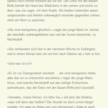
sprach noch immer tröstend auf sie ein. Der Greis mit der blauen
Brille behielt die Hand des Mädchens in der seinen und nickte zu
dem, was sie sagte, mit dem Kopfe. Die beiden Liebenden waren
aufgestanden und blieben unbeweglich einander gegenüber stehen,
ohne ein Wort zu sprechen.
»Die sind wenigstens glücklich,« sagte der junge Mann im Jacket,
der ebenfalls stehengeblieben war und der Scene beiwohnte, zu
Nechludoff.
»Sie verheiraten sich hier in der nächsten Woche im Gefängnis,
und in einem Monat reist sie mit ihm nach Sibirien ab,« fuhr er fort.
»Und was ist er?«
»Er ist zur Zwangsarbeit verurteilt … die sind wenigstens heiter,
aber das ist zu entsetzlich anzuhören,« fügte der junge Mann
hinzu, und machte Nechludoff auf das heftige Schluchzen
aufmerksam, das der Greis mit der blauen Brille jetzt ausstieß.
»Vorwärts, meine Herren, ich bitte Sie,« rief jetzt der Direktor,
»was soll denn das heißen? Die Stunde ist doch schon längst
vorüber. Ich sage es Ihnen nun zum letztenmal,« fügte er nach