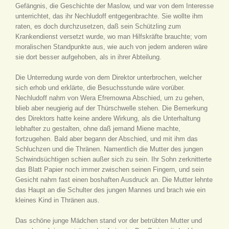
Gefängnis, die Geschichte der Maslow, und war von dem Interesse
unterrichtet, das ihr Nechludoff entgegenbrachte. Sie wollte ihm
raten, es doch durchzusetzen, daß sein Schützling zum
Krankendienst versetzt wurde, wo man Hilfskräfte brauchte; vom
moralischen Standpunkte aus, wie auch von jedem anderen wäre
sie dort besser aufgehoben, als in ihrer Abteilung.
Die Unterredung wurde von dem Direktor unterbrochen, welcher
sich erhob und erklärte, die Besuchsstunde wäre vorüber.
Nechludoff nahm von Wera Efremowna Abschied, um zu gehen,
blieb aber neugierig auf der Thürschwelle stehen. Die Bemerkung
des Direktors hatte keine andere Wirkung, als die Unterhaltung
lebhafter zu gestalten, ohne daß jemand Miene machte,
fortzugehen. Bald aber begann der Abschied, und mit ihm das
Schluchzen und die Thränen. Namentlich die Mutter des jungen
Schwindsüchtigen schien außer sich zu sein. Ihr Sohn zerknitterte
das Blatt Papier noch immer zwischen seinen Fingern, und sein
Gesicht nahm fast einen boshaften Ausdruck an. Die Mutter lehnte
das Haupt an die Schulter des jungen Mannes und brach wie ein
kleines Kind in Thränen aus.
Das schöne junge Mädchen stand vor der betrübten Mutter und