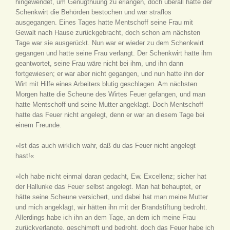
hingewendet, um Genugthuung zu erlangen, doch überall hatte der
Schenkwirt die Behörden bestochen und war straflos
ausgegangen. Eines Tages hatte Mentschoff seine Frau mit
Gewalt nach Hause zurückgebracht, doch schon am nächsten
Tage war sie ausgerückt. Nun war er wieder zu dem Schenkwirt
gegangen und hatte seine Frau verlangt. Der Schenkwirt hatte ihm
geantwortet, seine Frau wäre nicht bei ihm, und ihn dann
fortgewiesen; er war aber nicht gegangen, und nun hatte ihn der
Wirt mit Hilfe eines Arbeiters blutig geschlagen. Am nächsten
Morgen hatte die Scheune des Wirtes Feuer gefangen, und man
hatte Mentschoff und seine Mutter angeklagt. Doch Mentschoff
hatte das Feuer nicht angelegt, denn er war an diesem Tage bei
einem Freunde.
»Ist das auch wirklich wahr, daß du das Feuer nicht angelegt
hast!«
»Ich habe nicht einmal daran gedacht, Ew. Excellenz; sicher hat
der Hallunke das Feuer selbst angelegt. Man hat behauptet, er
hätte seine Scheune versichert, und dabei hat man meine Mutter
und mich angeklagt, wir hätten ihn mit der Brandstiftung bedroht.
Allerdings habe ich ihn an dem Tage, an dem ich meine Frau
zurückverlangte, geschimpft und bedroht, doch das Feuer habe ich