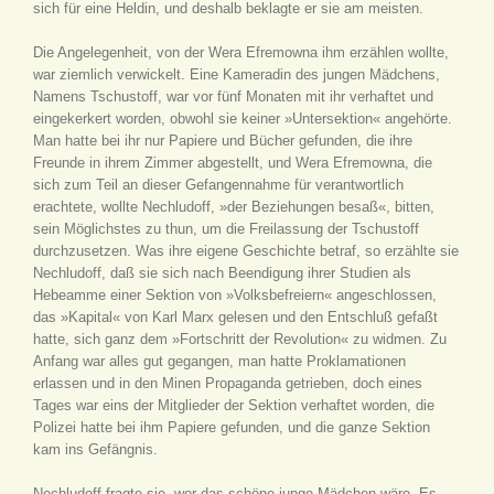
sich für eine Heldin, und deshalb beklagte er sie am meisten.
Die Angelegenheit, von der Wera Efremowna ihm erzählen wollte,
war ziemlich verwickelt. Eine Kameradin des jungen Mädchens,
Namens Tschustoff, war vor fünf Monaten mit ihr verhaftet und
eingekerkert worden, obwohl sie keiner »Untersektion« angehörte.
Man hatte bei ihr nur Papiere und Bücher gefunden, die ihre
Freunde in ihrem Zimmer abgestellt, und Wera Efremowna, die
sich zum Teil an dieser Gefangennahme für verantwortlich
erachtete, wollte Nechludoff, »der Beziehungen besaß«, bitten,
sein Möglichstes zu thun, um die Freilassung der Tschustoff
durchzusetzen. Was ihre eigene Geschichte betraf, so erzählte sie
Nechludoff, daß sie sich nach Beendigung ihrer Studien als
Hebeamme einer Sektion von »Volksbefreiern« angeschlossen,
das »Kapital« von Karl Marx gelesen und den Entschluß gefaßt
hatte, sich ganz dem »Fortschritt der Revolution« zu widmen. Zu
Anfang war alles gut gegangen, man hatte Proklamationen
erlassen und in den Minen Propaganda getrieben, doch eines
Tages war eins der Mitglieder der Sektion verhaftet worden, die
Polizei hatte bei ihm Papiere gefunden, und die ganze Sektion
kam ins Gefängnis.
Nechludoff fragte sie, wer das schöne junge Mädchen wäre. Es