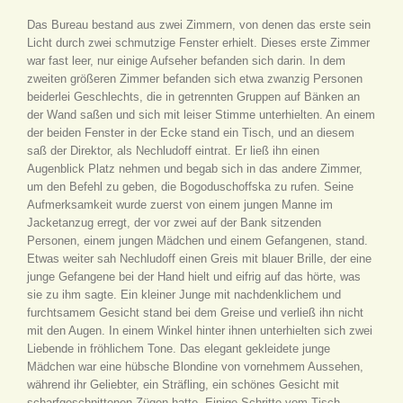
Das Bureau bestand aus zwei Zimmern, von denen das erste sein
Licht durch zwei schmutzige Fenster erhielt. Dieses erste Zimmer
war fast leer, nur einige Aufseher befanden sich darin. In dem
zweiten größeren Zimmer befanden sich etwa zwanzig Personen
beiderlei Geschlechts, die in getrennten Gruppen auf Bänken an
der Wand saßen und sich mit leiser Stimme unterhielten. An einem
der beiden Fenster in der Ecke stand ein Tisch, und an diesem
saß der Direktor, als Nechludoff eintrat. Er ließ ihn einen
Augenblick Platz nehmen und begab sich in das andere Zimmer,
um den Befehl zu geben, die Bogoduschoffska zu rufen. Seine
Aufmerksamkeit wurde zuerst von einem jungen Manne im
Jacketanzug erregt, der vor zwei auf der Bank sitzenden
Personen, einem jungen Mädchen und einem Gefangenen, stand.
Etwas weiter sah Nechludoff einen Greis mit blauer Brille, der eine
junge Gefangene bei der Hand hielt und eifrig auf das hörte, was
sie zu ihm sagte. Ein kleiner Junge mit nachdenklichem und
furchtsamem Gesicht stand bei dem Greise und verließ ihn nicht
mit den Augen. In einem Winkel hinter ihnen unterhielten sich zwei
Liebende in fröhlichem Tone. Das elegant gekleidete junge
Mädchen war eine hübsche Blondine von vornehmem Aussehen,
während ihr Geliebter, ein Sträfling, ein schönes Gesicht mit
scharfgeschnittenen Zügen hatte. Einige Schritte vom Tisch