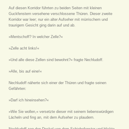
Auf diesen Korridor führten zu beiden Seiten mit kleinen
Guckfenstern versehene verschlossene Thüren. Dieser zweite
Korridor war leer; nur ein alter Aufseher mit mürrischem und
traurigem Gesicht ging darin auf und ab.
»Mentschoff? In welcher Zelle?«
»Zelle acht links!«
»Und alle diese Zellen sind bewohnt?« fragte Nechludoff.
»Alle, bis auf eine!«
Nechludoff näherte sich einer der Thüren und fragte seinen
Gefährten:
»Darf ich hineinsehen?«
»Wie Sie wollen,« versetzte dieser mit seinem liebenswürdigen
Lächeln und fing an, mit dem Aufseher zu plaudern.
Nechludoff zog den Deckel von dem Schiebefenster und blickte