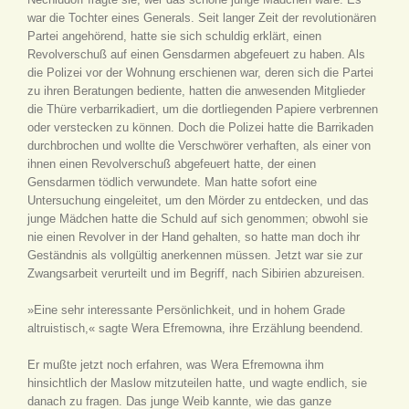
war die Tochter eines Generals. Seit langer Zeit der revolutionären
Partei angehörend, hatte sie sich schuldig erklärt, einen
Revolverschuß auf einen Gensdarmen abgefeuert zu haben. Als
die Polizei vor der Wohnung erschienen war, deren sich die Partei
zu ihren Beratungen bediente, hatten die anwesenden Mitglieder
die Thüre verbarrikadiert, um die dortliegenden Papiere verbrennen
oder verstecken zu können. Doch die Polizei hatte die Barrikaden
durchbrochen und wollte die Verschwörer verhaften, als einer von
ihnen einen Revolverschuß abgefeuert hatte, der einen
Gensdarmen tödlich verwundete. Man hatte sofort eine
Untersuchung eingeleitet, um den Mörder zu entdecken, und das
junge Mädchen hatte die Schuld auf sich genommen; obwohl sie
nie einen Revolver in der Hand gehalten, so hatte man doch ihr
Geständnis als vollgültig anerkennen müssen. Jetzt war sie zur
Zwangsarbeit verurteilt und im Begriff, nach Sibirien abzureisen.
»Eine sehr interessante Persönlichkeit, und in hohem Grade
altruistisch,« sagte Wera Efremowna, ihre Erzählung beendend.
Er mußte jetzt noch erfahren, was Wera Efremowna ihm
hinsichtlich der Maslow mitzuteilen hatte, und wagte endlich, sie
danach zu fragen. Das junge Weib kannte, wie das ganze