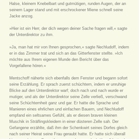
Halse, kleinem Knebelbart und gutmütigen, runden Augen, der an
seinem Lager stand und mit erschrockener Miene schnell seine
Jacke anzog.
»Hier ist ein Herr, der dich wegen deiner Sache fragen will,« sagte
der Unterdirektor zu ihm.
»Ja, man hat mir von Ihnen gesprochen,« sagte Nechludoff, indem
er in das Zimmer trat und sich an das Gitterfenster stellte. »Ich
möchte aus Ihrem eigenen Munde den Bericht über das
Vorgefallene hören.«
Mentschoff näherte sich ebenfalls dem Fenster und begann sofort
seine Erzählung. Er sprach zuerst schüchtern, indem er unruhige
Blicke auf den Unterdirektor warf; doch nach und nach wurde er
mutiger, und als der Unterdirektor seine Zelle verließ, verschwand
seine Schüchternheit ganz und gar. Er hatte die Sprache und
Manieren eines ehrlichen und einfachen Bauern, und Nechludoff
empfand ein seltsames Gefühl, als er diesen braven kleinen
Muschik in Sträflingskleidern in einer düsteren Zelle sah. Der
Gefangene erzählte, daß ihm der Schenkwirt seines Dorfes gleich
nach seiner Heirat seine Frau geraubt hatte. Er hatte sich überall